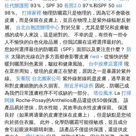
社代辦護照
93％，SPF 30
長照2.0
97％和SPF 50
ssl
98％。
打掃家裡
物理防曬霜只是物理的，因為它不會吸收
皮膚，而是保留在皮膚上，並且在物理上是紫外線輻射反射
層。
台北台胞證辦理中心
對於兒童，尤其是嬰兒和皮膚敏
感的成年人來說，這是絕對的。 不幸的是，有些有一些令
人不愉快的白色化妝品層，但我試圖在這裡選擇最好的。
您如何選擇最佳的防曬霜（SPF）面部以及要注意什麼？
防
水
太陽的光線在許多方面都會影響皮膚
rwd
- 從愉快的變
暖到曬黑到色素斑，皺紋和健康風險。
台中按摩店選擇
現
在眾所周知，發現的皮膚正在變老，原因之一是暴露於紫外
線。
安養院
台北搬家公司
紫外線射線耗盡皮膚，過早衰老
和對皮膚細胞的永久損害。
附近牙科診所
因此，防曬已成
為我們日常護膚程序不可或缺的一部分。
塔位風水
La
打掃
阿姨
Roche-Posay的Anthelios產品還提供50個保護。 該
產品易於塗抹，防水性能，其效率由水性皮膚保留。 保護
良好（如果將適量的皮膚塗抹在皮膚上），但是缺點是您傾
向於抓住衣服。 此外，化學防曬霜可能很敏感，並且成分
會引起眼淚和眼睛刺激。 該產品不僅提供保護，還提供皮