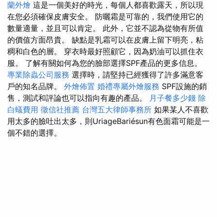
蘭外燴
這是一個美好的時光，每個人都喜歡露天，所以現
在您必須確保皮膚安全。 防曬霜是可靠的，我們使用它的
數量適量，並且可以肯定。 此外，它並不認為從物有所值
的價值方面昂貴。 缺點是乳霜可以在皮膚上留下明亮，粘
稠和白色的層。 穿衣時最好照顧它，因為奶油可以抓住衣
服。 了解有關如何為您的臉部選擇SPF產品的更多信息。
專業除蟲公司服務
選擇時，請堅持已經獲得了許多滿意客
戶的知名品牌。
外燴佈置
婚禮專屬外燴服務
SPF設施的銷
售，測試和評論也可以指向有趣的產品。
月子餐多少錢
除
白蟻費用
徵信社推薦
台灣五大律師事務所
如果某人不喜歡
用太多的臉吐出太多，則UriageBariésun有色面霜可能是一
個不錯的選擇。