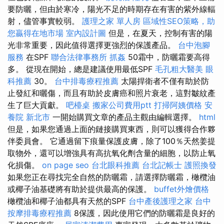
要防曬，但由於寒冷，陽光不足的時期存在有害的紫外線輻
射，儘管事實較弱。
護理之家 單人房
區域性SEO策略，助
您贏得在地市場
室內設計圖
但是，在夏天，控制有害的陽
光非常重要，因此值得選擇更強烈的保護產品。
台中泡腳
服務
在SPF
聯合法律事務所
抓姦
50霜中，防曬霜要高得
多。 從現在開始，總是建議使用最低SPF
毛孔粗大醫美
眼
科推薦
30。
台中排毒療程推薦
太陽捍衛者不僅有助於防
止發紅和曬傷，而且有助於皮膚癌和照片衰老，這對皺紋產
生了巨大貢獻。
吧檯桌
搬家公司費用ptt
打掃阿姨價格
安
養院 新北市
一開始購買文章的產品主觀由編輯選擇。
html
但是，如果您通過上面的鏈接購買東西，則可以獲得合作夥
伴委員會。 它通過留下痕量保護皮膚，除了100％天然姜提
取物外，還可以增強具有高抗氧化劑含量的細胞，以防止氧
化損傷。
on page seo
台北眼科推薦
台北記帳士
護照換發
如果您正在尋找完全自然的防曬霜，請選擇防曬霜，橄欖油
或椰子油基礎將有助於提供最高的保護。
buffet外燴價格
橄欖油和椰子油都具有天然的SPF
台中產後護理之家
台中
按摩排毒療程推薦
8保護，因此使用它們的防曬霜是良好的