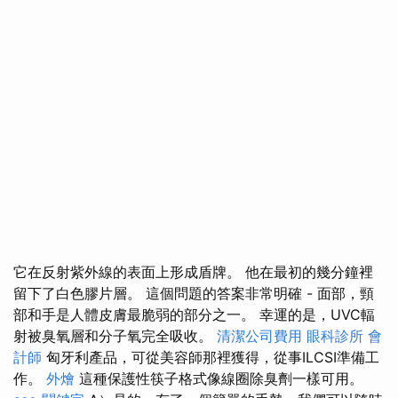
它在反射紫外線的表面上形成盾牌。 他在最初的幾分鐘裡
留下了白色膠片層。 這個問題的答案非常明確 - 面部，頸
部和手是人體皮膚最脆弱的部分之一。 幸運的是，UVC輻
射被臭氧層和分子氧完全吸收。
清潔公司費用
眼科診所
會
計師
匈牙利產品，可從美容師那裡獲得，從事ILCSI準備工
作。
外燴
這種保護性筷子格式像線圈除臭劑一樣可用。