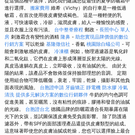
從這個品種中選擇，因此我們建議您從最佳的夏季防曬霜中
進行選擇。
搬家費用
維希（Vichy）的自行車是一種低過
敏霜，在首次使用後皮膚變成褐色。 這是一種輕便的乳
液，可快速吸收，冷卻，滋潤皮膚，給人一種愉悅的感覺，
並且衣服上沒有污漬。
台中整脊療程
郵政 -
長照中心 單人
房
刺激霜含有變性的酒精
隆鼻
-
助您實現品牌價值的數位
行銷方案
可以乾燥
基隆徵信社
- 香氣
桃園除白蟻公司
- 可
能會刺激敏感的皮膚。
冷凍櫃
例如，物理過濾器是氧化鋅
和二氧化鈦，它們在皮膚上形成薄層並反射太陽的光線。
真皮迅速躺在真皮上，立即吸收，沒有油膩的光。 由於太
陽的結果，該產品不會散佈並保持臉部理想的音調。 定期
使用組合物可降低曬傷，衰老，牢固，乾燥，攝影和其他負
面表現的風險。
台胞證申請
牙齒矯正
靜電機
防水膠
冷氣
清洗
提供多元解決方案的數位行銷夥伴
牛奶的均勻色調可
促進美麗，甚至曬黑，沒有粘性的痕跡，膠捲和發音的油膩
的光線。
台胞證台北
德國品牌的防曬霜適合長期暴露在陽
光下的女孩，並試圖保護皮膚免受負面影響。 除了防護過
濾器外，帶有SPF的面部護理產品還提供皮膚類型的組成。
這意味著即使您的皮膚油膩或乾燥，您也可以選擇臉上最合