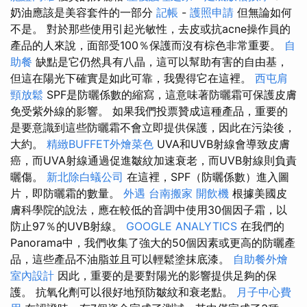
奶油應該是美容套件的一部分
記帳
-
護照申請
但無論如何
不是。 對於那些使用引起光敏性，去皮或抗acne操作員的
產品的人來說，面部受100％保護而沒有棕色非常重要。
自
助餐
缺點是它仍然具有八晶，這可以幫助有害的自由基，
但這在陽光下確實是如此可靠，我覺得它在這裡。
西屯肩
頸放鬆
SPF是防曬係數的縮寫，這意味著防曬霜可保護皮膚
免受紫外線的影響。 如果我們投票贊成這種產品，重要的
是要意識到這些防曬霜不會立即提供保護，因此在污染後，
大約。
精緻BUFFET外燴菜色
UVA和UVB射線會導致皮膚
癌，而UVA射線通過促進皺紋加速衰老，而UVB射線則負責
曬傷。
新北除白蟻公司
在這裡，SPF（防曬係數）進入圖
片，即防曬霜的數量。
外遇
台南搬家
開飲機
根據美國皮
膚科學院的說法，應在較低的音調中使用30個因子霜，以
防止97％的UVB射線。
GOOGLE ANALYTICS
在我們的
Panorama中，我們收集了強大的50個因素或更高的防曬產
品，這些產品不油脂並且可以輕鬆塗抹底漆。
自助餐外燴
室內設計
因此，重要的是要對陽光的影響提供足夠的保
護。 抗氧化劑可以很好地預防皺紋和衰老點。
月子中心費