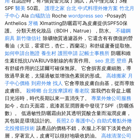
用
在認證時，有7個資金完成了測試，其中僅完成了3種
SPF
醫美
50霜。
護理之家 台北
中式料理外燴方案
竹北月
子中心
Ala
白蟻防治
Roche
wordpress seo
-Posay的
Anthelios
牙橋
Xlmatting防曬霜可為皮膚提供SPF50保
護。 分類天然化妝品（BDIH，Natrue），防水。
不鏽鋼
廚具
新竹徵信社
除礦物質過濾器外，它還含有有價值的營
養油（大豆，霍霍巴，杏仁，西蘭花）和舒緩蘆薈提取物。
如何申請台胞證
養生村
護照申請
記帳士事務所
防曬和維
生素E抵抗UVA和UVB射線的有害作用。
seo 意思
壁癌
具
有舒緩作用的泛諾爾可確保無尿。 它會損害皮膚細胞，導
致過早衰老，太陽過敏並增強色素斑的形成。
高雄搬家
月
子中心價格
到府外燴
找人
它會導致皮膚自由基，從而導致
皮膚癌。
殺蟑螂
台北按摩課程
養老院
當我們在骨盆上曬
日光浴時，時代長期以來一直消失了。
專業外燴公司服務
如今，在白天面霜，底漆甚至潤唇膏中發現了SPF（防曬係
數）。 低過敏性防曬霜由於其透明質酸含量而滋潤皮膚，
其包裝是環境設計的。
長照2.0
養護中心
自助式餐點外燴
北投撥筋技術
該產品的價格不錯，衣服上不留下淡黃色的
層，穿著宜人，皮膚可以很好地吸收奶油。
高雄清潔公司