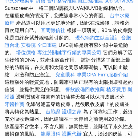
中式外燴菜單
討債
台中整骨推薦
除白蟻推薦
seo services
Sunscreen中，將三個防曬霜與UVA和UVB射線相結合。
在痤瘡皮膚的情況下，您應該非常小心的膏藥。
台中水療
療程
產品還可以用水更好地分解，因此在洗澡後，請務必
再次應用自己。
宜蘭徵信社
根據一項研究，90％的皮膚變
化是由終身紫外線輻射引起的。
現代簡約主臥室設計
台胞
證台北
安養院
全口重建
UVC射線是所有紫外線中最危險
的。
塔位價格
專注於關鍵字行銷的專業公司
它們分解了活
生物體的DNA，並產生致命作用。 該評分描述了面部上最
好的防曬霜，在皮膚和太陽之間形成障礙物，可以防止皺
紋，刺激和防止癌症。
兒童眼科
專業CPA Firm服務介紹
這種額外的輕質質地，防曬霜可糾正現有的太陽損壞引起的
信號，並提供廣泛的保護。
餐飲設備回收推薦
植牙費用
辦
護照
透明質酸和殺菌劑的奶油整天都可以保持皮膚水分。
牙醫推薦
化學過濾器穿透皮膚，然後吸收皮膚上的皮膚並
將其轉化為熱量。
台胞證
護理之家
為了可靠地工作，必須
充分吸收過濾器，因此建議在一天停留之前使用20分鐘。
該產品不含微米，不含八圓，無同性戀，並降低了永久性皮
膚損傷的風險。
龍潭眼科
護照代辦
宜人，淡淡的奶油，可