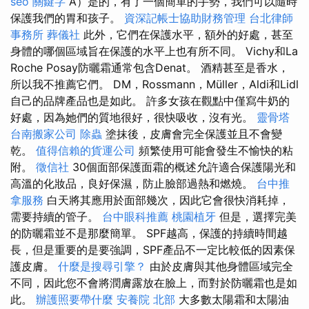
seo 關鍵字
A）是的，有了一個簡單的手勢，我們可以隨時
保護我們的胃和孩子。
資深記帳士協助財務管理
台北律師
事務所
葬儀社
此外，它們在保護水平，額外的好處，甚至
身體的哪個區域旨在保護的水平上也有所不同。 Vichy和La
Roche Posay防曬霜通常包含Denat。 酒精甚至是香水，
所以我不推薦它們。 DM，Rossmann，Müller，Aldi和Lidl
自己的品牌產品也是如此。 許多女孩在觀點中僅寫牛奶的
好處，因為她們的質地很好，很快吸收，沒有光。
靈骨塔
台南搬家公司
除蟲
塗抹後，皮膚會完全保護並且不會變
乾。
值得信賴的貨運公司
頻繁使用可能會發生不愉快的粘
附。
徵信社
30個面部保護面霜的概述允許適合保護陽光和
高溫的化妝品，良好保濕，防止臉部過熱和燃燒。
台中推
拿服務
白天將其應用於面部幾次，因此它會很快消耗掉，
需要持續的管子。
台中眼科推薦
桃園植牙
但是，選擇完美
的防曬霜並不是那麼簡單。 SPF越高，保護的持續時間越
長，但是重要的是要強調，SPF產品不一定比較低的因素保
護皮膚。
什麼是搜尋引擎？
由於皮膚與其他身體區域完全
不同，因此您不會將潤膚露放在臉上，而對於防曬霜也是如
此。
辦護照要帶什麼
安養院 北部
大多數太陽霜和太陽油