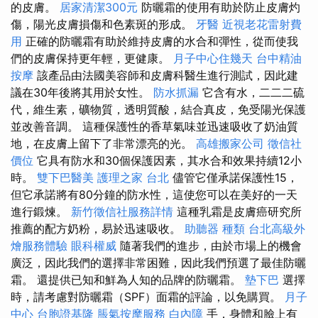
的皮膚。
居家清潔300元
防曬霜的使用有助於防止皮膚灼
傷，陽光皮膚損傷和色素斑的形成。
牙醫
近視老花雷射費
用
正確的防曬霜有助於維持皮膚的水合和彈性，從而使我
們的皮膚保持更年輕，更健康。
月子中心住幾天
台中精油
按摩
該產品由法國美容師和皮膚科醫生進行測試，因此建
議在30年後將其用於女性。
防水抓漏
它含有水，二二二硫
代，維生素，礦物質，透明質酸，結合真皮，免受陽光保護
並改善音調。 這種保護性的香草氣味並迅速吸收了奶油質
地，在皮膚上留下了非常漂亮的光。
高雄搬家公司
徵信社
價位
它具有防水和30個保護因素，其水合和效果持續12小
時。
雙下巴醫美
護理之家 台北
儘管它僅承諾保護性15，
但它承諾將有80分鐘的防水性，這使您可以在美好的一天
進行鍛煉。
新竹徵信社服務詳情
這種乳霜是皮膚癌研究所
推薦的配方奶粉，易於迅速吸收。
助聽器 種類
台北高級外
燴服務體驗
眼科權威
隨著我們的進步，由於市場上的機會
廣泛，因此我們的選擇非常困難，因此我們預選了最佳防曬
霜。 還提供已知和鮮為人知的品牌的防曬霜。
墊下巴
選擇
時，請考慮對防曬霜（SPF）面霜的評論，以免購買。
月子
中心
台胞證基隆
脹氣按摩服務
白內障
手，身體和臉上有