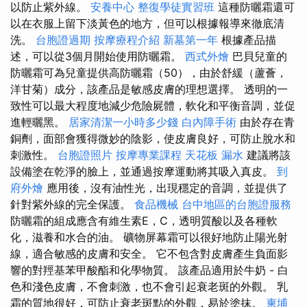
以防止紫外線。
安養中心
整復學徒實習班
這種防曬霜還可
以在衣服上留下淡黃色的地方，但可以根據報導來徹底清
洗。
台胞證過期
按摩療程介紹
新墓第一年
根據產品描
述，可以從3個月開始使用防曬霜。
西式外燴
巴貝兒童的
防曬霜可為兒童提供高防曬霜（50），由於舒緩（蘆薈，
洋甘菊）成分，該產品是敏感皮膚的理想選擇。 透明的一
致性可以最大程度地減少危險屍體，軟化和平衡音調，並促
進輕曬黑。
居家清潔一小時多少錢
白內障手術
由於存在青
銅劑，面部會獲得微妙的陰影，使皮膚良好，可防止脫水和
刺激性。
台胞證照片
按摩專業課程
天花板 漏水
建議將該
設備塗在乾淨的臉上，並通過按摩運動將其吸入真皮。
到
府外燴
應用後，沒有油性光，出現穩定的音調，並提供了
針對紫外線的完全保護。
食品機械
台中地區的台胞證服務
防曬霜的組成應含有維生素E，C，透明質酸以及各種軟
化，滋養和水合的油。 礦物屏幕霜可以很好地防止陽光射
線，適合敏感的皮膚和安全。 它不包含對皮膚產生負面影
響的對羥基苯甲酸酯和化學物質。 該產品適用於牛奶 - 白
色和淺色皮膚，不會刺激，也不會引起衰老斑的外觀。 乳
霜的質地很好，可防止衰老斑點的外觀，易於塗抹。
柬埔