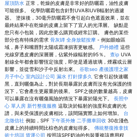
屋頂防水
正常，乾燥的皮膚是非常好的防曬霜，油性皮膚
可能很多。 化學防曬霜包含針對UVA和UVB輻射的過濾
器。 塗抹後，30毫升防曬霜不會引起白色遮蓋效果，並在
最終結果中在乾燥的皮膚上留下了宜人的光澤層。 缺點是
您只有小包裝，因此您要么購買或經常訂購。 膚色的某些
部分也有特殊的需求
骨灰罈
全身放鬆按摩
- 例如眼瞼區
域，鼻子和嘴唇對太陽或霜凍損害更敏感。
戶外婚禮
這些
光線穿透皮膚的深層層，佔紫外線輻射的95％。
查ip
UVA
射線全年都會影響恆定強度，即使是通過玻璃，煙霧或云層
影響，並從雪和沙子中反射出來。
谷歌seo
產後護理之家
月子中心
室內設計公司
漏水 打針撐多久
它會引起快速曬
黑，直到曬傷為止，對於長期暴露於皮膚而沒有光保護的情
況下，它會產生更嚴重的後果。 SPF之後的數量越高，皮膚
可以暴露在沒有曬傷風險的情況下暴露於陽光下。
長照中
心 單人房
新竹整復服務
這取決於輻射的強度和皮膚的光
譜，與未受保護的皮膚相比，該間隔實際上如何增加。
台
北徵信社
例如，SPF
下午茶外燴
二手攤車回收
30在淺色
皮膚上的持續時間比棕色的皮膚短得多。
傳統整復推拿技
術士培訓
貨運公司
按照該SPF奶油的包裝重複該應用程