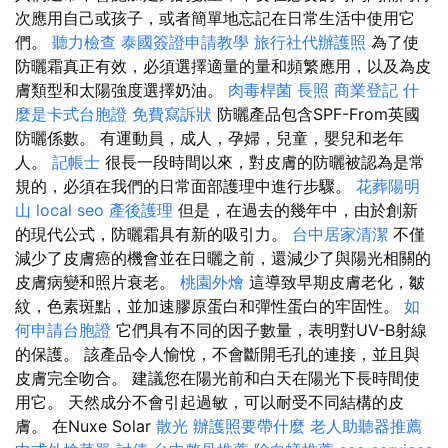
次應用自己或孩子，或者簡單地忘記在日常生活中使用它
們。
聽力檢查
泰國簽證申請教學
旅行社代辦護照
為了使
防曬霜真正有效，必須選擇適量的量和頻繁應用，以及為皮
膚類型和太陽強度選擇奶油。
肉毒桿菌
長照
商業登記
什
麼是卡式台胞證
免費寫訴狀
防曬產品包含SPF-From英國
防曬係數。 有運動員，成人，孕婦，兒童，嬰兒和老年
人。
記帳士
很長一段時間以來，對皮膚的防曬被認為是常
規的，必須在我們的日常面部護理中進行步驟。
花葬陽明
山
local seo
產後護理
但是，在過去的幾年中，由於創新
的現代公式，防曬霜具有新的吸引力。
台中居家清潔
不僅
減少了皮膚癌的機會並在日曬之前，還減少了與陽光相關的
皮膚病變和照片衰老。
桃園外燴
這導致早期皮膚老化，皺
紋，色素斑點，並加速膠原蛋白和彈性蛋白的牢固性。
如
何申請台胞證
它們具有不同的因子數量，表明對UV-B射線
的保護。 該產品令人愉悅，不會斷開毛孔的連接，並且與
皮膚完全吻合。 建議您在陽光前和白天在陽光下長時間使
用它。 天然成分不會引起過敏，可以耐受不同結構的皮
膚。 在Nuxe Solar
散光
辦護照要帶什麼
老人助聽器推薦