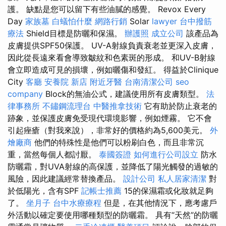
護。 缺點是您可以留下有些油膩的感覺。 Revox Every
Day
家族墓
白蟻怕什麼
網路行銷
Solar
lawyer
台中撥筋
療法
Shield目標是防曬和保濕。
辦護照
成立公司
該產品為
皮膚提供SPF50保護。 UV-A射線負責衰老並更深入皮膚，
因此從長遠來看會導致皺紋和色素斑的形成。 和UV-B射線
會立即造成可見的損壞，例如曬傷和發紅。 得益於Clinique
City
客廳
安養院 新店
附近牙醫
台南清潔公司
seo
company
Block的無油公式，建議使用所有皮膚類型。
法
律事務所
不鏽鋼流理台
中醫推拿技術
它有助於防止衰老的
跡象，並保護皮膚免受現代環境影響，例如煙霧。 它不會
引起痤瘡（對我來說），非常好的價格約為5,600美元。
外
燴廠商
他們的特殊性是他們可以粉刷白色，而且非常沉
重，當然每個人都討厭。
泰國簽證
如何進行公司設立
防水
防曬霜，對UVA射線的高保護，並降低了陽光觸發的過敏的
風險，因此建議經常替換產品。
設計公司
私人居家清潔
對
於低陽光，含有SPF
記帳士推薦
15的保濕霜或化妝就足夠
了。
坐月子
台中水療療程
但是，在其他情況下，應考慮戶
外活動以確定要使用哪種類型的防曬霜。 具有“天然”的防曬