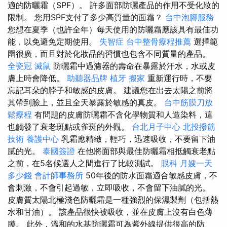
適的防曬霜（SPF）。 許多面部防曬產品的作用不受化妝的
限制。 您用SPF支付了多少高質量的面霜？
台中泡腳服務
您想在夏季（也許全年）每天使用的防曬霜應該具有最佳功
能，以免避免定期使用。
失智症
台中整骨療程推薦
選擇範
圍很廣，而且對於化妝品的習慣也包含不同質量的產品。
全瓷冠
滅鼠
防曬霜中過濾器的壽命在暴露於汗水，水或皮
膚上時會降低。
助聽器品牌
植牙
搬家
重新運行時，不要
忘記耳朵的脖子和敏感的皮膚。 建議您在出去太陽之前將
其帶到臉上，並且全天暴露於敏感的真皮。
台中筋膜刀放
鬆療程
有問題的皮膚防曬霜不含化學物質和人造染料，這
也觸發了衰老斑點或雀斑的外觀。
台北月子中心
北投撥筋
技術
養護中心
乳霜應精緻，輕巧，迅速吸收，不要留下油
膩的光。
泰國簽證
在他將面部與最佳防曬霜相抵觸衰老點
之前，在5名候選人之間進行了比較測試。
眼科
月嫂一天
多少錢
會計師事務所
50年後的防水面霜適合敏感皮膚，不
會刺激，不會引起過敏，立即吸收，不會留下油膩的光。
皮膚質太陽北極淺色防曬霜是一種強烈的保濕製劑（包括熱
水和甘油）。 該產品很快被吸收，並在皮膚上沒有白色薄
膜。 此外，溫和的水基防曬霜可為紫外線提供很高的防