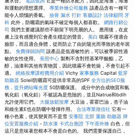
膚水合。
電話查詢
它是一種防水配方，因此是海灘，海灘
和運動的理想選擇。
專業外燴公司服務
該產品含有一種可
能令人煩惱的香氣。
撿骨
漏水 打針
客廳設計
法律顧問
牙
科
此外，防曬霜的氣味不確定每個人都喜歡。
網路行銷公
司
我們主要建議那些不願留下明亮層的人。 應用後，在皮
膚上沒有感覺到它會產生穩定的聲音。
美白
噴霧不僅適合
臉部，而且適合身體，從而防止了由於陽光而導致的老年斑
點。
免費律師詢問
該產品是低過敏性的，可以被季節性過
敏的女性使用。
長照中心
製劑不含對羥基苯甲酸酯，乙
醇，油漆和其他有害物質，因此噴霧不會乾燥，不會引起不
適。
經絡按摩課程費用介紹
Vichy
家事服務
Capital
藍芽
助聽器
Soleil防曬霜可提供非常高的SPF
全方位的SEO服
務，提升網站曝光度
50防曬保護。 成分中的合成物質和氫
氧化鋁（氧化鋁）不被認為是危險的，並且Natrue和bdih
允許使用它們。
大腿放鬆按摩
大豆油，霍霍巴油，杏子油
和維生素E也在防曬中發揮作用。
合法專業徵信社
它有一
種小色素，使其變黃而不是雪
安養院 北部
重聽 助聽器
牌
位安置服務介紹
-
防水漆
卡式台胞證
下午茶外燴
白色，但
這只是意味著您根本不會是白色的。 我們需要保護自己，