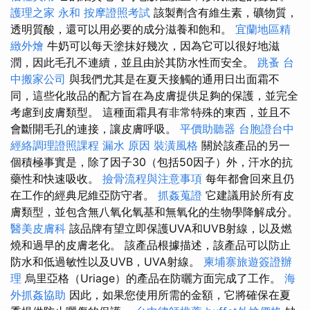
護理之家 永和
按摩證照考試
該製劑含有維生素，礦物質，
透明質酸，還可以用必要的成分滋養和飽和。
宜蘭地區精
緻外燴
牛奶可以每天塗抹好幾次，因為它可以很好地滋
潤，因此毛孔不連續，並且由於其防水性而安全。
跳蚤
台
中搬家公司
與我們尤其是在夏天接觸的通用日出面霜不
同，這些化妝品的配方旨在為皮膚提供足夠的保護，並完全
考慮到皮膚類型。 這種面霜具有非常特殊的東西，並且不
會斷開毛孔的連接，讓皮膚呼吸。
平價助聽器
台胞證台中
經絡調理證照課程
漏水 原因
裝潢風格
關於該產品的另一
個積極事實是，除了因子30（包括50因子）外，汗水的抗
藥性和快速吸收。
撿骨流程與注意事項
每年都會回來且仍
在工作的經典尼維亞防守者。
抓姦蒐證
它建議用於所有皮
膚類型，並包含無八氧化氧基和無氧化的生物學降解成分。
醫美皮膚科
該品牌有望立即保護UVA和UVB射線，以及燃
燒和過早的皮膚老化。 該產品根據描述，該產品可以防止
防水和低過敏性以及UVB，UVA射線。
柬埔寨旅遊簽證辦
理
烏里亞格（Uriage）的產品在防曬方面完成了工作。
海
外抓姦協助
因此，如果您使用所需的金額，它將確保在夏