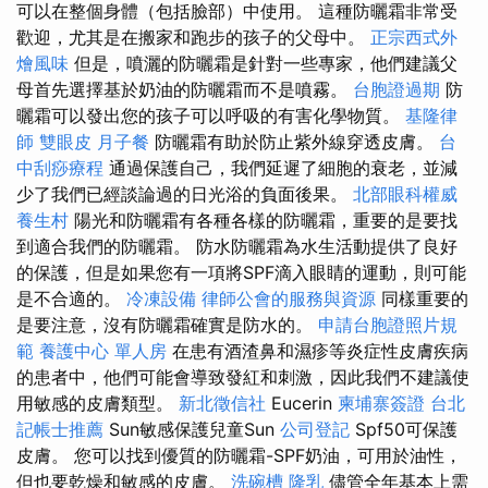
可以在整個身體（包括臉部）中使用。 這種防曬霜非常受
歡迎，尤其是在搬家和跑步的孩子的父母中。
正宗西式外
燴風味
但是，噴灑的防曬霜是針對一些專家，他們建議父
母首先選擇基於奶油的防曬霜而不是噴霧。
台胞證過期
防
曬霜可以發出您的孩子可以呼吸的有害化學物質。
基隆律
師
雙眼皮
月子餐
防曬霜有助於防止紫外線穿透皮膚。
台
中刮痧療程
通過保護自己，我們延遲了細胞的衰老，並減
少了我們已經談論過的日光浴的負面後果。
北部眼科權威
養生村
陽光和防曬霜有各種各樣的防曬霜，重要的是要找
到適合我們的防曬霜。 防水防曬霜為水生活動提供了良好
的保護，但是如果您有一項將SPF滴入眼睛的運動，則可能
是不合適的。
冷凍設備
律師公會的服務與資源
同樣重要的
是要注意，沒有防曬霜確實是防水的。
申請台胞證照片規
範
養護中心 單人房
在患有酒渣鼻和濕疹等炎症性皮膚疾病
的患者中，他們可能會導致發紅和刺激，因此我們不建議使
用敏感的皮膚類型。
新北徵信社
Eucerin
柬埔寨簽證
台北
記帳士推薦
Sun敏感保護兒童Sun
公司登記
Spf50可保護
皮膚。 您可以找到優質的防曬霜-SPF奶油，可用於油性，
但也要乾燥和敏感的皮膚。
洗碗槽
隆乳
儘管全年基本上需