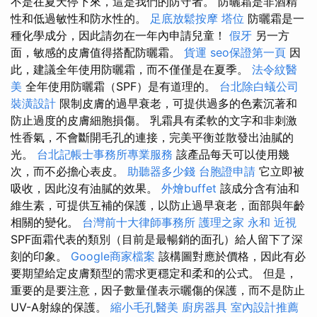
不是在夏天停下來，這是我們的防守者。 防曬霜是非酒精
性和低過敏性和防水性的。
足底放鬆按摩
塔位
防曬霜是一
種化學成分，因此請勿在一年內申請兒童！
假牙
另一方
面，敏感的皮膚值得搭配防曬霜。
貨運
seo保證第一頁
因
此，建議全年使用防曬霜，而不僅僅是在夏季。
法令紋醫
美
全年使用防曬霜（SPF）是有道理的。
台北除白蟻公司
裝潢設計
限制皮膚的過早衰老，可提供過多的色素沉著和
防止過度的皮膚細胞損傷。 乳霜具有柔軟的文字和非刺激
性香氣，不會斷開毛孔的連接，完美平衡並散發出油膩的
光。
台北記帳士事務所專業服務
該產品每天可以使用幾
次，而不必擔心表皮。
助聽器多少錢
台胞證申請
它立即被
吸收，因此沒有油膩的效果。
外燴buffet
該成分含有油和
維生素，可提供互補的保護，以防止過早衰老，面部與年齡
相關的變化。
台灣前十大律師事務所
護理之家 永和
近視
SPF面霜代表的類別（目前是最暢銷的面孔）給人留下了深
刻的印象。
Google商家檔案
該構圖對應於價格，因此有必
要期望給定皮膚類型的需求更穩定和柔和的公式。 但是，
重要的是要注意，因子數量僅表示曬傷的保護，而不是防止
UV-A射線的保護。
縮小毛孔醫美
廚房器具
室內設計推薦