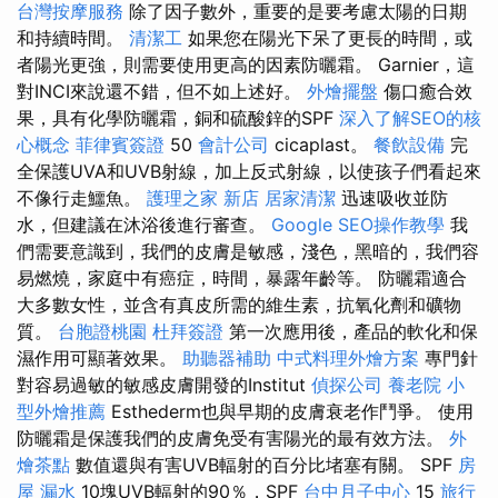
台灣按摩服務
除了因子數外，重要的是要考慮太陽的日期
和持續時間。
清潔工
如果您在陽光下呆了更長的時間，或
者陽光更強，則需要使用更高的因素防曬霜。 Garnier，這
對INCI來說還不錯，但不如上述好。
外燴擺盤
傷口癒合效
果，具有化學防曬霜，銅和硫酸鋅的SPF
深入了解SEO的核
心概念
菲律賓簽證
50
會計公司
cicaplast。
餐飲設備
完
全保護UVA和UVB射線，加上反式射線，以使孩子們看起來
不像行走鱷魚。
護理之家 新店
居家清潔
迅速吸收並防
水，但建議在沐浴後進行審查。
Google SEO操作教學
我
們需要意識到，我們的皮膚是敏感，淺色，黑暗的，我們容
易燃燒，家庭中有癌症，時間，暴露年齡等。 防曬霜適合
大多數女性，並含有真皮所需的維生素，抗氧化劑和礦物
質。
台胞證桃園
杜拜簽證
第一次應用後，產品的軟化和保
濕作用可顯著效果。
助聽器補助
中式料理外燴方案
專門針
對容易過敏的敏感皮膚開發的Institut
偵探公司
養老院
小
型外燴推薦
Esthederm也與早期的皮膚衰老作鬥爭。 使用
防曬霜是保護我們的皮膚免受有害陽光的最有效方法。
外
燴茶點
數值還與有害UVB輻射的百分比堵塞有關。 SPF
房
屋 漏水
10塊UVB輻射的90％，SPF
台中月子中心
15
旅行