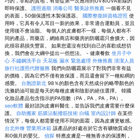
巧的，非粘的質地，有望從第一次應用到UV和UVA射線的
即時保護。
護照過期
消毒公司
醫美診所推薦
一個看不見
的表面，50個保護性木製保護器。
國際整復師資格證照
使
用時，它具有令人耳目一新的效果，非常適合運動員，並且
使用後不會油脂。 每個人的皮膚都不一樣，每個人都有不
同的產品，而藥店，網絡商店和藥房的防曬霜只會擴大，因
此很容易損失豐富。 如果您還沒有找到自己的喜歡或想切
換，我們會在大綱中提出一些想法。 - 健康餐飲
坐月子中
心
不鏽鋼洗手台
天花板 漏水 緊急處理
外燴推薦
清潔人員
旅行社護照代辦服務
我們向防曬霜展示了對我們非常有益
的價格，因為它們不僅有效保護，而且還會留下一種粘稠的
感覺。
台胞證新北
98％的顏色含有天然成分的略帶顏色的
洗滌奶油可能是每天的每種皮膚和陰影的絕佳選擇。 韓國
化妝品產品包含指示的PA指數（PA，PA，PA，PA）。
seo軟體
最好諮詢皮膚科醫生，並告訴我們皮膚需要什麼保
護。
自助搬家
筋膜沾黏撥筋技術
白蟻
室內設計師
在某些
情況下，每個人都需要使用不同的面霜，因為皮膚更敏感。
台北外燴
營業用冰箱
該產品的好處在於它含有礦物質成分
和0個月的嬰兒。
偵探
特應皮膚是一種無香水的保護劑，