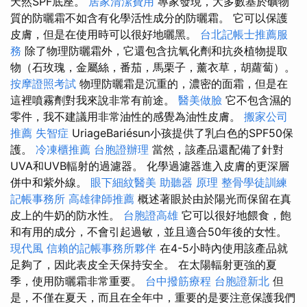
天然SPF底座。
居家清潔費用
專家發現，大多數基於礦物
質的防曬霜不如含有化學活性成分的防曬霜。 它可以保護
皮膚，但是在使用時可以很好地曬黑。
台北記帳士推薦服
務
除了物理防曬霜外，它還包含抗氧化劑和抗炎植物提取
物（石玫瑰，金屬絲，番茄，馬栗子，薰衣草，胡蘿蔔）。
按摩證照考試
物理防曬霜是沉重的，濃密的面霜，但是在
這裡噴霧劑對我來說非常有前途。
醫美做臉
它不包含濕的
零件，我不建議用非常油性的感覺為油性皮膚。
搬家公司
推薦
失智症
UriageBariésun小孩提供了乳白色的SPF50保
護。
冷凍櫃推薦
台胞證辦理
當然，該產品還配備了針對
UVA和UVB輻射的過濾器。 化學過濾器進入皮膚的更深層
併中和紫外線。
眼下細紋醫美
助聽器 原理
整骨學徒訓練
記帳事務所
高雄律師推薦
概述著眼於由於陽光而保留在真
皮上的牛奶的防水性。
台胞證高雄
它可以很好地餵食，飽
和有用的成分，不會引起過敏，並且適合50年後的女性。
現代風
信賴的記帳事務所夥伴
在4-5小時內使用該產品就
足夠了，因此表皮全天保持安全。 在太陽輻射更強的夏
季，使用防曬霜非常重要。
台中撥筋療程
台胞證新北
但
是，不僅在夏天，而且在全年中，重要的是要注意保護我們