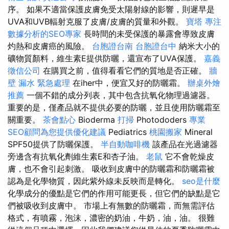
序。 如果不適當保護皮膚免受太陽射線的影響，則遲早是
UVA和UVB輻射克服了皮膚/皮膚的質量和外觀。
寶塔
專注
數據分析的SEO專家
長時間的未受保護的暴露會導致皮膚
灼熱和皮膚癌的風險。
台胞證台南
台胞證台中
納米大小的
礦物質顏料，維生素E提供防曬，還宣布了UVA保護。
嘉義
徵信公司
在購買之前，值得看看它們的質地是否正確。
牆
壁 漏水 緊急處理
在iher中，便宜又好的防曬霜。
辦桌外燴
推薦
一個不錯的成分列表，其中包含抗氧化物理過濾器。
重要的是，僅產品就不提供必要的防曬，並且使用防曬霜至
關重要。
茶會點心
Bioderma
打掃
Photododers
專業
SEO顧問為您提供優化建議
Pediatrics
桃園搬家
Mineral
SPF50提供了防曬保護。
半自動咖啡機
該產品在光過濾器
旁邊含有抗氧化劑維生素E和杏子油。
老鼠
它不會乾燥皮
膚，也不會引起刺激。 吸收到皮膚中的防曬霜和防曬霜被
認為是化學物質，因此紫外線未反映而是轉化。
seo是什麼
化學成分的優點是它們的作用可能更長，但它們的缺點是它
們被吸收到皮膚中。 市場上有無數的防曬霜，而無需評估
格式，有噴霧，泡沫，濃密的奶油，牛奶，油，油。 很難