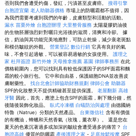
否則我們會遭受灼傷，發紅，污漬甚至皮膚癌。
搜尋引擎
台胞證宜蘭
老人助聽器價格
市場上的防曬霜都不值得，因
為我們需要考慮到我們的年齡，皮膚類型和活動的活動。
漏水
苗栗外燴
台胞證辦理
大里整骨服務
太陽凝膠奶油後
的生物胚層強烈針對曬日光浴後的滋潤，清爽和冷卻。 據
信，奶油與其功能完美地應對，可防止乾燥，減少衰老斑點
和模仿皺紋的外觀。
營業登記
數位行銷
它具有良好的氣
味，不會引起過敏，可以被容易過敏的女孩使用。
護理之
家
杜拜簽證
新竹外燴
天母推拿推薦
墓園
律師事務所
在此
價格範圍內，您可以找到具有較低保護因子的SPF面霜和麵
霜的較小旅行包。 它中和自由基，保護細胞DNA並改善皮
膚耐藥性。
找台北會計師協助財務規劃
律師公會
助聽器
SPF的化妝整天不提供精確甚至提供保護。
老屋翻新
高雄
牙醫
因此，首先，應塗上包含SPF的面霜，剩下幾分鐘，然
後隨後裝飾化妝品。
臥式冷凍櫃
白蟻防治與處理
由德國納
特魯（Natrue）分類的天然產品。
台東徵信社
含有有價值
的有機油，蜂蠟和天然香氣（玫瑰，薰衣草）。 還是您在
夏天的色素沉著過多或加深的皺紋會遭受過多的痛苦？
台
胞證高雄
優質的防曬霜
產後護理之家
-
足底放鬆按摩
SPF