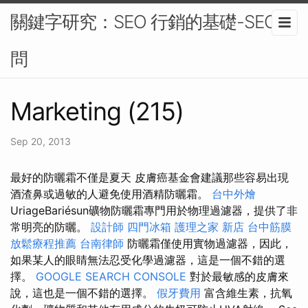
關鍵字研究：SEO 行銷的基礎-SEO顧
問
Marketing (215)
Sep 20, 2013
最好的防曬霜不僅是夏天 皮膚癌基金會建議那些容易出現
酒渣鼻或過敏的人避免使用酒精防曬霜。
台中外燴
UriageBariésun礦物防曬霜專門用於物理過濾器，提供了非
常明亮的防曬。
設計師
四門冰箱
護理之家 新店
台中筋膜
放鬆療程推薦
台南律師
防曬霜僅使用實物過濾器，因此，
如果某人的眼睛無法忍受化學過濾器，這是一個不錯的選
擇。
GOOGLE SEARCH CONSOLE
對於最敏感的皮膚來
說，這也是一個不錯的選擇。
假牙費用
富含維生素，抗氧