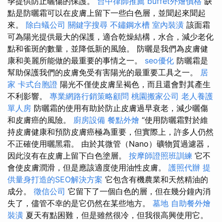
季提供防止曬傷的保護。
台中律師推薦
buffet外燴價格
缺
點是防曬霜可以在皮膚上留下一些白色層，並聞起來聞起
來。
除白蟻公司
關鍵字搜尋
不鏽鋼水槽
室內裝潢
該面霜
可為陽光提供最大的保護，適合乾燥結構，水合，減少老化
點和雀斑的數量，並降低新的風險。 防曬是我們為皮膚健
康和美麗所能做的最重要的事情之一。
seo優化
防曬霜是
幫助保護我們的皮膚免受有害陽光的最重要工具之一。
居
家
卡式台胞證
陽光不僅使皮膚呈褐色，而且還會對其產生
不利影響。
專業網路行銷策略顧問
桃園搬家公司
老人養護
單人房
防曬霜的使用有助於防止皮膚過早衰老，減少曬傷
和皮膚癌的風險。
廚房設備
餐點外燴
“使用防曬霜對於維
持皮膚健康和預防皮膚癌極為重要，但實際上，許多人仍然
不正確使用曬黑霜。 由於其微管（Nano）礦物質過濾器，
因此沒有在皮膚上留下白色塗層。
按摩師證照班訓練
它不
會使皮膚潤滑，但是應該適度使用油性皮膚。
護照代辦
提
供量身打造的SEO解決方案
它包含有機農業和天然精油的
成分。
徵信公司
它留下了一個白色的層，但在幾分鐘內消
失了，儘管不幸的是它仍然在某些地方。
墓地
自助餐外燴
裝潢
夏天有點困難，但是雖然很冷，但我很高興使用它。