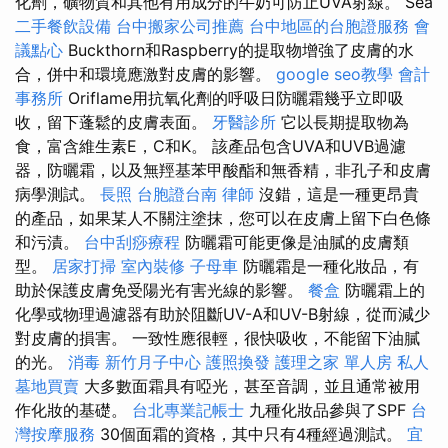
化劑，礦物質和其他有用成分的牛奶可防止UVA射線。 Sea
二手餐飲設備
台中搬家公司推薦
台中地區的台胞證服務
會
議點心
Buckthorn和Raspberry的提取物增強了皮膚的水
合，併中和環境應激對皮膚的影響。
google seo教學
會計
事務所
Oriflame用抗氧化劑的呼吸日防曬霜幾乎立即吸
收，留下蓬鬆的皮膚表面。
牙醫診所
它以長期提取物為
食，富含維生素E，C和K。 該產品包含UVA和UVB過濾
器，防曬霜，以及無羥基苯甲酸酯和無香精，非孔子和皮膚
病學測試。
長照
台胞證台南
律師
沒錯，這是一種更昂貴
的產品，如果某人不關注塗抹，您可以在皮膚上留下白色條
和污漬。
台中刮痧療程
防曬霜可能更像是油膩的皮膚類
型。
居家打掃
室內裝修
子母車
防曬霜是一種化妝品，有
助於保護皮膚免受陽光有害光線的影響。
餐盒
防曬霜上的
化學或物理過濾器有助於阻斷​​UV-A和UV-B射線，從而減少
對皮膚的損害。 一致性應很輕，很快吸收，不能留下油膩
的光。
消毒
新竹月子中心
護照換發
護理之家 單人房
私人
墓地買賣
大多數面霜具有啞光，甚至音調，並且通常被用
作化妝的基礎。
台北專業記帳士
九種化妝品參與了SPF
台
灣按摩服務
30個面霜的資格，其中只有4種經過測試。
宜