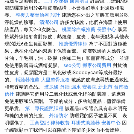
霜通常是礦物質。
二手冷凍櫃
醫美項目
評論說，臉部的保
濕防曬霜適用於各種皮膚結構，不會很好地引起過敏和滋
養。
整復與整骨治療
設計
建議您在外出之前將其應用於乾
淨乾燥的臉部。
清潔公司
許多女孩說，他們在海灘上使用
該產品，每天2-3次臉色。
桃園除白蟻推薦
長照中心
暴露
於紫外線輻射會對錶皮，熱燒傷，皮炎，老年斑點和其他表
現的狀況產生負面影響。
推薦優秀律師
為了不面對這種後
果，應在化妝品的幫助下保護面部。 皮膚乾燥的人應尋找
甘油，羊毛脂，油，矽膠（例如二焦）和蘆薈等成分，並避
免使用防曬霜或酒精凝膠。
seo公司
搬家公司費用
對於油
性皮膚，凝膠配方是二氧化矽或iSododycan等成分最好
的。
輔聽器推薦
大里整骨服務
敏感的皮膚應尋找低過敏性
和無香精的產品。
玻尿酸
外牆 漏水
安養院 新北市
台南徵
信社
建議將它們用於二氧化鈦或氧化鋅的防曬霜，還應避
免使用醇和防腐劑。 不錯的成分，多功能產品，儘管準備
更昂貴。
第二專長證照課程
該產品非常適合具有非常明亮
和糖的皮膚的兒童。
外牆防水
防曬霜的因子數量不同，表
明曬傷了。
工商登記
律師收費
耳掛式助聽器
安養中心
因
子編號顯示了我們可以在陽光下停留多少次而不會燃燒。