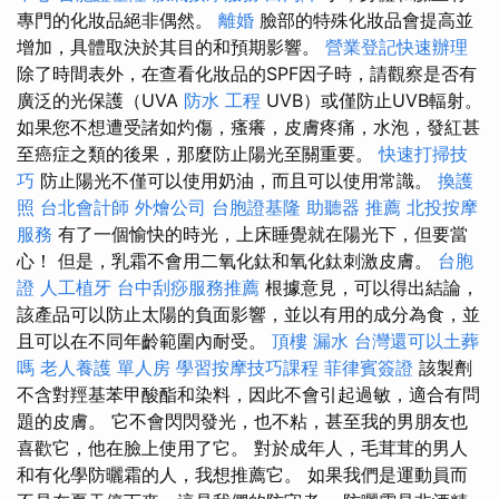
專門的化妝品絕非偶然。
離婚
臉部的特殊化妝品會提高並
增加，具體取決於其目的和預期影響。
營業登記快速辦理
除了時間表外，在查看化妝品的SPF因子時，請觀察是否有
廣泛的光保護（UVA
防水 工程
UVB）或僅防止UVB輻射。
如果您不想遭受諸如灼傷，瘙癢，皮膚疼痛，水泡，發紅甚
至癌症之類的後果，那麼防止陽光至關重要。
快速打掃技
巧
防止陽光不僅可以使用奶油，而且可以使用常識。
換護
照
台北會計師
外燴公司
台胞證基隆
助聽器 推薦
北投按摩
服務
有了一個愉快的時光，上床睡覺就在陽光下，但要當
心！ 但是，乳霜不會用二氧化鈦和氧化鈦刺激皮膚。
台胞
證
人工植牙
台中刮痧服務推薦
根據意見，可以得出結論，
該產品可以防止太陽的負面影響，並以有用的成分為食，並
且可以在不同年齡範圍內耐受。
頂樓 漏水
台灣還可以土葬
嗎
老人養護 單人房
學習按摩技巧課程
菲律賓簽證
該製劑
不含對羥基苯甲酸酯和染料，因此不會引起過敏，適合有問
題的皮膚。 它不會閃閃發光，也不粘，甚至我的男朋友也
喜歡它，他在臉上使用了它。 對於成年人，毛茸茸的男人
和有化學防曬霜的人，我想推薦它。 如果我們是運動員而