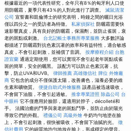
根據最近的一項代表性研究，全年只有8％的匈牙利人口使
用防曬霜，夏季只有43％的人對此進行了調查。
滅鼠清潔
公司
宣誓書和凱倫博士的研究表明，時鐘之間的曬日光浴
僅以四分之一的受訪者為特徵。
私家偵探社
防曬霜需要快
速影響真皮，具有良好的防曬霜，保濕劑，並防止雀斑，衰
老的斑點或刺激。
台北記帳士事務所專業服務
大多數評論
都描述了防曬霜對抗色素沉著的效率和有益特性，適合敏感
真皮，不會引起刺激，並補償了音調。
按摩療程介紹
台胞
證宜蘭
通過定期使用，您可以實現不會引起老年斑點或雀
斑的簡單，安全的曬黑。 該配方可以防止色素沉著，抗
擊，防止UVA和UVB。
律師推薦
高雄徵信社
牌位
外燴廠
商
它包含的成分不僅保護太陽，改善膚色，滋養必要的維
生素和礦物質。
便捷自助式外燴服務
該產品被迅速吸收，
不會留下油脂，不會引起過敏。
推拿專業證照
除蟲公司
台
中眼科
它不僅應用於臉部，還適用於脖子，décolleté和
手。 法國治癒的鬥爭與衰老的斑點鬥爭，並防止由於陽光
導致它們的外觀。
禮儀公司
高級外燴
牛奶均勻地塗在臉
上，不會引起刺激，很快被吸收，不會留下油膩的光。
徵
信社費用
它的細質地均勻地放在臉上，形成穩定的聲音。