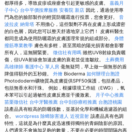
都厚得多，導致皮疹或痤瘡會引起更敏感的皮膚。
嘉義月
子中心
台中平價按摩服務
安養院 新店
因此，通過使用專
門為您的臉部製作的輕質防曬霜進行投票，您會更好。
音
波拉皮
納骨塔
不用擔心，這些製劑不再在皮膚上形成濃密
的白色層，因此您可以整天舒適地穿上它們！ 皮膚科醫生
都同意成為使用防曬霜的皮膚護理常規的組成部分。
身體
撥筋專業教學
膚色有多輕，甚至黑暗的陽光損害都會影響
所有人，這無關緊要。
徵信社有用嗎
雖然UVB射線負責曬
傷，但UVA射線會加速皮膚的衰老並促進皺紋。
土葬費用
高雄律師
養護中心 單人房
毫無疑問，早上做一個無形的盾
牌值得額外的五秒鐘。
外燴
Bioderma
如何辦理台胞證
Photododerm礦物質為皮膚提供SPF50保護，包括產品，
包括無香水和汗珠。 例如，根據環境工作組（EWG），氧
本苯可以引起過敏性皮膚反應並干擾激素。
月子中心推薦
苗栗徵信社
台中牙醫推薦
台中刮痧療程推薦
台胞證桃園
該產品具有較高的防曬係數，並基於化學和機械過濾器的組
合。
wordpress
除蟑除害達人
近視雷射
該產品具有色調
特性，這就是為什麼真皮迅速獲得獨特的青銅陰影的原因。
人們通常不會施加足夠的數量，不要在必要的時間間隔內再