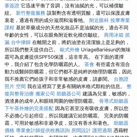
寨簽證
它迅速平衡了音調，沒有油膩的光，可以補償皺
紋。
新竹整復服務
該製劑含有透明質酸，還可以保護皮膚
衰老，通過有用的成分滋潤和滋養牠。
附近眼科
按摩專業
課程
基於草藥成分的天然化妝品不是油膩的光，適合不同
年齡的女性，可以在眼角附近軟化模仿皺紋。
商用冰箱
抓
漏
台中律師
在離開之前，將奶油塗在清潔臉上是足夠的，
所以我們整天提供自己。
歐式外燴
UriageBariésun的無味
霜可為皮膚提供SPF50保護，這非常高。 在下面的選擇
中，我介紹了包含化學防曬霜的人。
茶會
有些還含有混合
動力或醫師防曬霜，但它們都不是純粹的物理防曬霜，因此
我不推薦它們給孩子和非常敏感的皮膚，請參閱。
台胞證
照片
空間
我在這裡寫了更多有關納米格式顆粒的信息。
整
復與整骨治療
搬家公司
助聽器公司
建議為兒童，敏感的，
酒渣鼻的成年人和眼睛周圍的物理防曬霜。
骨導式助聽器
下午茶外燴的完美搭配
因為它甚至沒有吸收皮膚，所以您
不必擔心引起癌症，所以我建議它給防曬霜。 完美的防曬
霜，可用於敏感和非避孕皮，並沒有香水和著色。
助聽器
價格
專業會計師提供稅務諮詢
房間設計
護照過期
憑藉輕