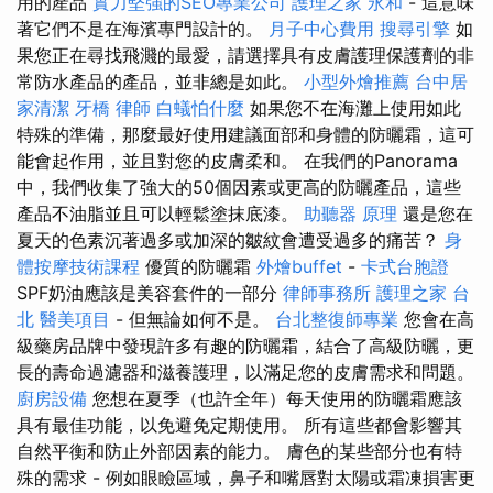
用的產品
實力堅強的SEO專業公司
護理之家 永和
- 這意味
著它們不是在海濱專門設計的。
月子中心費用
搜尋引擎
如
果您正在尋找飛濺的最愛，請選擇具有皮膚護理保護劑的非
常防水產品的產品，並非總是如此。
小型外燴推薦
台中居
家清潔
牙橋
律師
白蟻怕什麼
如果您不在海灘上使用如此
特殊的準備，那麼最好使用建議面部和身體的防曬霜，這可
能會起作用，並且對您的皮膚柔和。 在我們的Panorama
中，我們收集了強大的50個因素或更高的防曬產品，這些
產品不油脂並且可以輕鬆塗抹底漆。
助聽器 原理
還是您在
夏天的色素沉著過多或加深的皺紋會遭受過多的痛苦？
身
體按摩技術課程
優質的防曬霜
外燴buffet
-
卡式台胞證
SPF奶油應該是美容套件的一部分
律師事務所
護理之家 台
北
醫美項目
- 但無論如何不是。
台北整復師專業
您會在高
級藥房品牌中發現許多有趣的防曬霜，結合了高級防曬，更
長的壽命過濾器和滋養護理，以滿足您的皮膚需求和問題。
廚房設備
您想在夏季（也許全年）每天使用的防曬霜應該
具有最佳功能，以免避免定期使用。 所有這些都會影響其
自然平衡和防止外部因素的能力。 膚色的某些部分也有特
殊的需求 - 例如眼瞼區域，鼻子和嘴唇對太陽或霜凍損害更