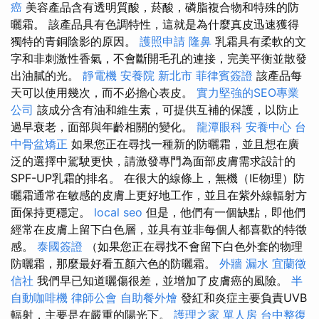
癌
美容產品含有透明質酸，菸酸，磷脂複合物和特殊的防
曬霜。 該產品具有色調特性，這就是為什麼真皮迅速獲得
獨特的青銅陰影的原因。
護照申請
隆鼻
乳霜具有柔軟的文
字和非刺激性香氣，不會斷開毛孔的連接，完美平衡並散發
出油膩的光。
靜電機
安養院 新北市
菲律賓簽證
該產品每
天可以使用幾次，而不必擔心表皮。
實力堅強的SEO專業
公司
該成分含有油和維生素，可提供互補的保護，以防止
過早衰老，面部與年齡相關的變化。
龍潭眼科
安養中心
台
中骨盆矯正
如果您正在尋找一種新的防曬霜，並且想在廣
泛的選擇中駕駛更快，請激發專門為面部皮膚需求設計的
SPF-UP乳霜的排名。 在很大的線條上，無機（IE物理）防
曬霜通常在敏感的皮膚上更好地工作，並且在紫外線輻射方
面保持更穩定。
local seo
但是，他們有一個缺點，即他們
經常在皮膚上留下白色層，並具有並非每個人都喜歡的特徵
感。
泰國簽證
（如果您正在尋找不會留下白色外套的物理
防曬霜，那麼最好看五顏六色的防曬霜。
外牆 漏水
宜蘭徵
信社
我們早已知道曬傷很差，並增加了皮膚癌的風險。
半
自動咖啡機
律師公會
自助餐外燴
發紅和炎症主要負責UVB
輻射，主要是在嚴重的陽光下。
護理之家 單人房
台中整復