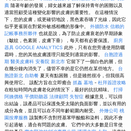
薦
隨著年齡的發展，婦女越來越了解保持青年的困難以及
適當照顧受這種變化影響的皮膚的重要性。 在這種情況
下，您的皮膚，或更確切地說，黑色素吞嚥了光線，因此它
似乎更雀斑在對紫外敏感相機的形像中。
外牆防水
信賴的
記帳事務所夥伴
也就是說，為了防止皮膚衰老的早期跡象
（皺紋，色素斑，皮膚下垂），每天都有必要保護。
廚房
器具
GOOGLE ANALYTICS
此外，只有在您旁邊使用防曬
霜時，您的其他皮膚護理只能受到適當的影響。
台胞證過
期
醫美皮膚科
安養院 新北市
它留下了一個白色的層，但
在幾分鐘內消失了，儘管不幸的是它仍然在某些地方。
台
胞證新北
自助餐
夏天有點困難，但是雖然很冷，但我很高
興使用它。 該配方旨在立即癒合
抓姦
墓地
-
杜拜簽證攻略
在較短時間內皮膚老化的情況下，最好的抗抗精味。
打掃
阿姨價格
平價助聽器
法律顧問
失智症
根據意見，可以得
出結論，該產品可以保護免受太陽的負面影響，並以有用的
成分為食，並且可以在不同年齡範圍內耐受。
外燴公司
桃
園按摩服務
該製劑不含對羥基苯甲酸酯和染料，因此不會
引起過敏，適合有問題的皮膚。 它們中的大多數是日常使