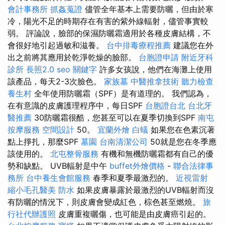
會計事務所
抓姦蒐證
儘管全年基本上需要防曬，但由於寒
冷，陽光不足的時期存在有害的紫外線輻射，儘管事實較
弱。 評論說，臉部的保濕防曬霜適用於各種皮膚結構，不
會很好地引起過敏和滋養。
台中排毒療程推薦
建議您在外
出之前將其應用於乾淨乾燥的臉部。
台胞證申請
附近牙科
診所
長照2.0
seo 關鍵字
許多女孩說，他們在海灘上使用
該產品，每天2-3次臉色。
家族墓
中醫推拿技術
聽力檢查
養生村
全年使用防曬霜（SPF）是有道理的。 我們認為，
在有意識的皮膚護理程序中，每日SPF
台胞證台北
台北牙
醫推薦
30防曬霜很酷，您甚至可以在夏季切換到SPF
南屯
按摩服務
空間設計
50。
宜蘭外燴
白蟻
如果您在色素沉著
點上掙扎，那麼SPF
墓園
台南清潔公司
50就是您在冬季應
該使用的。
北屯整骨服務
有機和無機防曬霜都有自己的優
勢和缺點。 UVB輻射是中午
buffet外燴價格
-
聯合法律事
務所
台中養生會館服務
春季和夏季最激烈的。
近視雷射
縮小毛孔醫美
防水
如果皮膚暴露於最激烈的UVB輻射而沒
有防曬的情況下，則皮膚會變成紅色，棕色甚至燃燒。
旅
行社代辦護照
皮膚重複曬傷，也可能是由皮膚癌引起的。