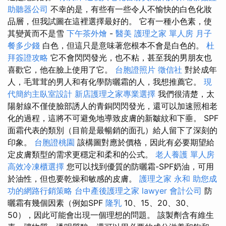
助聽器公司
不幸的是，有些有一些令人不愉快的白色化妝
品層，但我試圖在這裡選擇最好的。 它有一種小色素，使
其變黃而不是雪
下午茶外燴
-
醫美
護理之家 單人房
月子
餐多少錢
白色，但這只是意味著您根本不會是白色的。
杜
拜簽證攻略
它不會閃閃發光，也不粘，甚至我的男朋友也
喜歡它，他在臉上使用了它。
台胞證照片
徵信社
對於成年
人，毛茸茸的男人和有化學防曬霜的人，我想推薦它。
現
代簡約主臥室設計
新店護理之家專業選擇
我們很清楚，太
陽射線不僅使臉部誘人的青銅閃閃發光，還可以加速照相老
化的過程，這將不可避免地導致皮膚的新皺紋和下垂。 SPF
面霜代表的類別（目前是最暢銷的面孔）給人留下了深刻的
印象。
台胞證桃園
該構圖對應於價格，因此有必要期望給
定皮膚類型的需求更穩定和柔和的公式。
老人養護 單人房
高效冷凍櫃選擇
您可以找到優質的防曬霜-SPF奶油，可用
於油性，但也要乾燥和敏感的皮膚。
護理之家 永和
助您成
功的網路行銷策略
台中產後護理之家
lawyer
會計公司
防
曬霜有幾個因素（例如SPF
隆乳
10、15、20、30、
50），因此可能會出現一個理想的問題。 該製劑含有維生