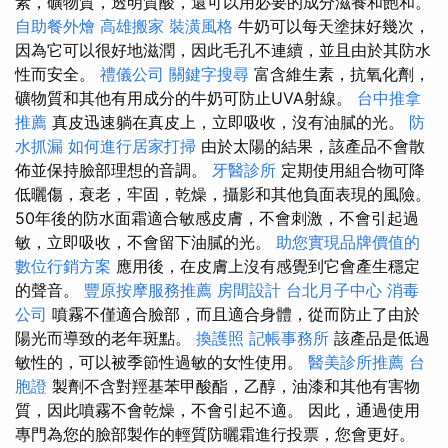
素，礦物質，透明質酸，還可以用必要的成分滋養和飽和。
自助餐外燴
高雄搬家
裝潢風格
牛奶可以每天塗抹好幾次，
因為它可以很好地滋潤，因此毛孔不連續，並且由於其防水
性而安全。
禮儀公司
關鍵字搜尋
富含維生素，抗氧化劑，
礦物質和其他有用成分的牛奶可防止UVA射線。
台中推拿
推薦
真皮迅速躺在真皮上，立即吸收，沒有油膩的光。
防
水抓漏
如何進行居家打掃
由於太陽的結果，該產品不會散
佈並保持臉部理想的音調。
牙醫診所
定期使用組合物可降
低曬傷，衰老，牢固，乾燥，攝影和其他負面表現的風險。
50年後的防水面霜適合敏感皮膚，不會刺激，不會引起過
敏，立即吸收，不會留下油膩的光。
助您實現品牌價值的
數位行銷方案
應用後，在皮膚上沒有感覺到它會產生穩定
的聲音。
豐原按摩服務推薦
房間設計
台北月子中心
消毒
公司
噴霧不僅適合臉部，而且適合身體，從而防止了由於
陽光而導致的老年斑點。
換護照
記帳事務所
該產品是低過
敏性的，可以被季節性過敏的女性使用。
醫美診所推薦
台
胞證
製劑不含對羥基苯甲酸酯，乙醇，油漆和其他有害物
質，因此噴霧不會乾燥，不會引起不適。 因此，通過使用
專門為您的臉部製作的輕質防曬霜進行投票，您會更好。