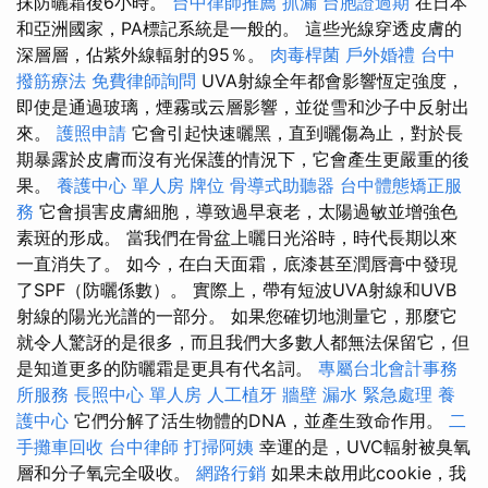
抹防曬霜後6小時。
台中律師推薦
抓漏
台胞證過期
在日本
和亞洲國家，PA標記系統是一般的。 這些光線穿透皮膚的
深層層，佔紫外線輻射的95％。
肉毒桿菌
戶外婚禮
台中
撥筋療法
免費律師詢問
UVA射線全年都會影響恆定強度，
即使是通過玻璃，煙霧或云層影響，並從雪和沙子中反射出
來。
護照申請
它會引起快速曬黑，直到曬傷為止，對於長
期暴露於皮膚而沒有光保護的情況下，它會產生更嚴重的後
果。
養護中心 單人房
牌位
骨導式助聽器
台中體態矯正服
務
它會損害皮膚細胞，導致過早衰老，太陽過敏並增強色
素斑的形成。 當我們在骨盆上曬日光浴時，時代長期以來
一直消失了。 如今，在白天面霜，底漆甚至潤唇膏中發現
了SPF（防曬係數）。 實際上，帶有短波UVA射線和UVB
射線的陽光光譜的一部分。 如果您確切地測量它，那麼它
就令人驚訝的是很多，而且我們大多數人都無法保留它，但
是知道更多的防曬霜是更具有代名詞。
專屬台北會計事務
所服務
長照中心 單人房
人工植牙
牆壁 漏水 緊急處理
養
護中心
它們分解了活生物體的DNA，並產生致命作用。
二
手攤車回收
台中律師
打掃阿姨
幸運的是，UVC輻射被臭氧
層和分子氧完全吸收。
網路行銷
如果未啟用此cookie，我