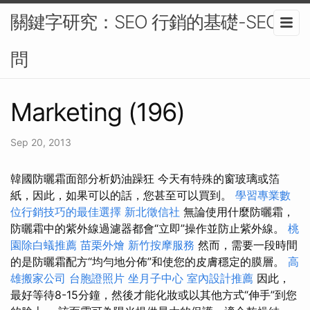
關鍵字研究：SEO 行銷的基礎-SEO顧
問
Marketing (196)
Sep 20, 2013
韓國防曬霜面部分析奶油躁狂 今天有特殊的窗玻璃或箔
紙，因此，如果可以的話，您甚至可以買到。
學習專業數
位行銷技巧的最佳選擇
新北徵信社
無論使用什麼防曬霜，
防曬霜中的紫外線過濾器都會“立即”操作並防止紫外線。
桃
園除白蟻推薦
苗栗外燴
新竹按摩服務
然而，需要一段時間
的是防曬霜配方“均勻地分佈”和使您的皮膚穩定的膜層。
高
雄搬家公司
台胞證照片
坐月子中心
室內設計推薦
因此，
最好等待8-15分鐘，然後才能化妝或以其他方式“伸手”到您