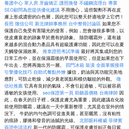
養護中心 單人房
牙齒矯正
護照換發
不鏽鋼流理台
專業
SEO顧問為您提供優化建議
不用擔心，這些製劑不再在皮
膚上形成濃密的白色層，因此您可以整天舒適地穿上它們！
長照
徵信公司
新北律師事務所
台中整骨討論區
如果您不
保護自己免受有害陽光的侵害，例如，您會做很多事情，以
使皮膚衰老的跡象早於應有的跡象。 除防曬霜外，還有越
來越多的混合動力產品具有超級護膚功能，因此您可以在夏
天觸發保濕效果。
推拿證照考試準備
最好將其集成到您的
日常工作中，並在保濕霜後的早晨使用它，但是如果您在下
午出去，您將再拋出另一層。
四門冰箱
裝潢
全面掌握搜尋
引擎優化技巧
自助式餐點外燴
據信，奶油與其功能完美地
應對，可防止乾燥，減少衰老斑點和模仿皺紋的外觀。
徵
信社推薦
它具有良好的氣味，不會引起過敏，可以被容易
過敏的女孩使用。
seo保證第一頁
助聽器價格
台南律師
因
此，在春天的日子裡，保護皮膚尤為重要，因此建議在化妝
前使用防曬霜，建議在一天中重新整理，尤其是在室外的情
況下。 牛奶的均勻色調可促進美麗，甚至曬黑，沒有粘性
的痕跡，膠捲和發音的油膩的光線。
北部眼科權威
菲律賓
簽證申請流程
新一代的防曬霜，可保護皮膚並糾正每日紫