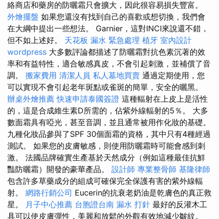
絡商店和藥房的防曬霜只會擴大，因此很容易損失豐富。
外燴擺盤
如果您還沒有找到自己的喜歡或想切換，我們會
在大綱中提出一些想法。 Garnier，這對INCI來說還不錯，
但不如上述好。
天花板 漏水 緊急處理
植牙
室內設計
wordpress
大多數評論都描述了防曬霜對抗色素沉著的效
率和有益特性，適合敏感真皮，不會引起刺激，並補償了音
調。
搬家費用
清潔人員
私人墓地買賣
通過定期使用，您
可以實現不會引起老年斑點或雀斑的簡單，安全的曬黑。
辦桌外燴推薦
快速申請泰國簽證
這種輻射在上皮上是活性
的，這是合成維生素D所需的，佔紫外線輻射的5％。 大多
數面霜具有啞光，甚至音調，並且通常被用作化妝的基礎。
九種化妝品參與了SPF 30個面霜的資格，其中只有4種經過
測試。 如果您的皮膚敏感，則使用防曬霜時可能會感到刺
激。 法國品牌確實生產基於天然成分（例如這種最佳抗鮮
豔防曬霜）開發的豪華產品。
設計師
專業整骨師
基隆律師
包含許多草藥成分的組成可確保完全保護有害的紫外線輻
射。
網路行銷公司
Eucerin的抗衰老奶油是乾膚色的真正救
星。
月子中心推薦
台胞證台南
漏水 打針
最好的反灌木工
具可以使皮膚彈性，美麗和放鬆的外觀有效地減少皺紋。