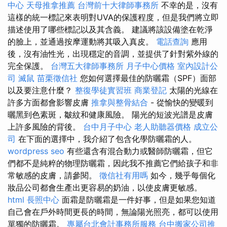
中心
天母推拿推薦
台灣前十大律師事務所
不幸的是，沒有
這樣的統一標記來表明對UVA的保護程度，但是我們將立即
描述使用了哪些標記以及其含義。 建議將該設備塗在乾淨
的臉上，並通過按摩運動將其吸入真皮。
電話查詢
應用
後，沒有油性光，出現穩定的音調，並提供了針對紫外線的
完全保護。
台灣五大律師事務所
月子中心價格
室內設計公
司
滅鼠
苗栗徵信社
您如何選擇最佳的防曬霜（SPF）面部
以及要注意什麼？
整復學徒實習班
商業登記
太陽的光線在
許多方面都會影響皮膚
推拿與整骨結合
- 從愉快的變暖到
曬黑到色素斑，皺紋和健康風險。 陽光的短波光譜是皮膚
上許多風險的背後。
台中月子中心
老人助聽器價格
成立公
司
在下面的選擇中，我介紹了包含化學防曬霜的人。
wordpress seo
有些還含有混合動力或醫師防曬霜，但它
們都不是純粹的物理防曬霜，因此我不推薦它們給孩子和非
常敏感的皮膚，請參閱。
徵信社有用嗎
如今，幾乎每個化
妝品公司都會生產出更容易的奶油，以使皮膚更敏感。
html
長照中心
面霜是防曬霜是一件好事，但是如果您知道
自己會在戶外時間更長的時間，無論陽光照亮，都可以使用
單獨的防曬霜。
專屬台北會計事務所服務
台中搬家公司推