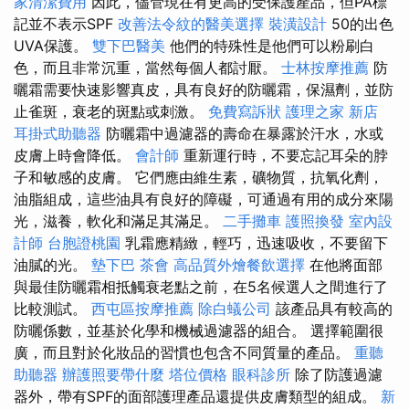
家清潔費用
因此，儘管現在有更高的受保護產品，但PA標
記並不表示SPF
改善法令紋的醫美選擇
裝潢設計
50的出色
UVA保護。
雙下巴醫美
他們的特殊性是他們可以粉刷白
色，而且非常沉重，當然每個人都討厭。
士林按摩推薦
防
曬霜需要快速影響真皮，具有良好的防曬霜，保濕劑，並防
止雀斑，衰老的斑點或刺激。
免費寫訴狀
護理之家 新店
耳掛式助聽器
防曬霜中過濾器的壽命在暴露於汗水，水或
皮膚上時會降低。
會計師
重新運行時，不要忘記耳朵的脖
子和敏感的皮膚。 它們應由維生素，礦物質，抗氧化劑，
油脂組成，這些油具有良好的障礙，可通過有用的成分來陽
光，滋養，軟化和滿足其滿足。
二手攤車
護照換發
室內設
計師
台胞證桃園
乳霜應精緻，輕巧，迅速吸收，不要留下
油膩的光。
墊下巴
茶會
高品質外燴餐飲選擇
在他將面部
與最佳防曬霜相抵觸衰老點之前，在5名候選人之間進行了
比較測試。
西屯區按摩推薦
除白蟻公司
該產品具有較高的
防曬係數，並基於化學和機械過濾器的組合。 選擇範圍很
廣，而且對於化妝品的習慣也包含不同質量的產品。
重聽
助聽器
辦護照要帶什麼
塔位價格
眼科診所
除了防護過濾
器外，帶有SPF的面部護理產品還提供皮膚類型的組成。
新