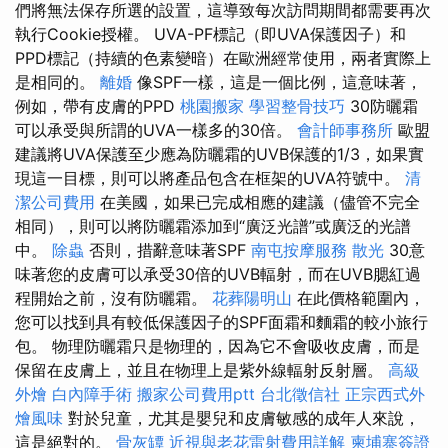
們將無法保存所選的設置，這導致每次訪問期間都需要再次
執行Cookie授權。 UVA-PF標記（即UVA保護因子）和
PPD標記（持續的色素變暗）在歐洲經常使用，兩者實際上
是相同的。
離婚
像SPF一樣，這是一個比例，這意味著，
例如，帶有皮膚的PPD
桃園搬家
學習整骨技巧
30防曬霜
可以承受與所謂的UVA一樣多的30倍​​。
會計師事務所
歐盟
建議將UVA保護至少應為防曬霜的UVB保護的1/3，如果實
現這一目標，則可以將產品包含在框架的UVA符號中。
清
潔公司費用
在美國，如果已完成相應的建議（儘管不完全
相同），則可以將防曬霜添加到“廣泛光譜”或廣泛的光譜
中。
除蟲
否則，措辭意味著SPF
南屯按摩服務
散光
30意
味著您的皮膚可以承受30倍的UVB輻射，而在UVB腮紅過
程開始之前，沒有防曬霜。
花葬陽明山
在此價格範圍內，
您可以找到具有較低保護因子的SPF面霜和麵霜的較小旅行
包。 物理防曬霜只是物理的，因為它不會吸收皮膚，而是
保留在皮膚上，並且在物理上是紫外線輻射反射層。
高級
外燴
白內障手術
搬家公司費用ptt
台北徵信社
正宗西式外
燴風味
對於兒童，尤其是嬰兒和皮膚敏感的成年人來說，
這是絕對的。
骨灰罈
近視與老花雷射費用詳解
柬埔寨簽證