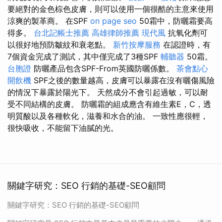
要絕對的金色棕色皮膚，則可以使用一個很酷的主意來使用
涼爽的製革商。 在SPF
on page seo
50霜中，防曬霜要高
得多。
台北記帳士推薦
高雄律師推薦
現代風
抗氧化劑可
以很好地預防皺紋和衰老點。
新竹按摩服務
在認證時，有
7個資金完成了測試，其中僅完成了3種SPF
輔聽器
50霜。
台胞證
防曬產品包含SPF-From英國防曬係數。
茶會點心
開飲機
SPF之後的數量越高，皮膚可以暴露在沒有曬傷風險
的情況下暴露於陽光下。 天然成分不會引起過敏，可以耐
受不同結構的皮膚。 防曬霜的組成應含有維生素E，C，透
明質酸以及各種軟化，滋養和水合的油。 一致性應很輕，
很快吸收，不能留下油膩的光。
關鍵字研究：SEO 行銷的基礎-SEO顧問
關鍵字研究：SEO 行銷的基礎-SEO顧問