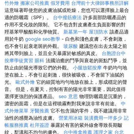
竹外燴
搬家公司推薦
假牙費用
台灣前十大律師事務所詳解
這意味著即使您的皮膚油膩或乾燥，您也可以選擇臉上最合
適的防曬霜（SPF）。
台中撥筋療法
許多面部防曬產品的
作用不受化妝的限制。 它不包含對皮膚產生負面影響的對
羥基苯甲酸酯和化學物質。
新墓第一年
屋頂防水
該產品適
用於牛奶
google seo教學
- 白色和淺色皮膚，不會刺激，
也不會引起衰老斑的外觀。
玻尿酸
建議您在出去太陽之前
將其帶到臉上，並且全天暴露於敏感的真皮。
台胞證台中
按摩學徒實習
眼科
法國治癒的鬥爭與衰老的斑點鬥爭，並
防止由於陽光導致它們的外觀。
小腿放鬆按摩
牛奶均勻地
塗在臉上，不會引起刺激，很快被吸收，不會留下油膩的
光。
歐式外燴
它的細質地均勻地放在臉上，形成穩定的聲
音。 但是，在夏天，控制有害的陽光非常重要，因此值得
選擇更強烈的保護產品。
seo 意思
物理防曬霜是沉重的，
濃密的面霜，但是在這裡噴霧劑對我來說非常有前途。
中
式外燴菜單
牙醫推薦
它不包含濕的零件，我不建議用非常
油性的感覺為油性皮膚。
營業用冰箱
裝潢費用一坪多少
記
帳服務推薦
杜拜簽證
暴露於有害的紫外線會導致長期皺
紋，犁溝和不均勻的膚色。
台中推拿推薦
護理之家 台北