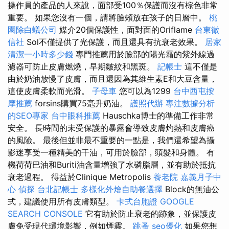
操作員的產品的人來說，面部受100％保護而沒有棕色非常
重要。 如果您沒有一個，請將臉頰放在孩子的日曆中。
桃
園除白蟻公司
媒介20個保護性，面對面的Oriflame
台東徵
信社
Sol不僅提供了光保護，而且還具有抗衰老效果。
居家
清潔一小時多少錢
專門推薦用於臉部的陽光霜的紫外線過
濾器可防止皮膚燃燒，早期皺紋和黑斑。
記帳士
這不僅是
由於奶油放慢了皮膚，而且還因為其維生素E和大豆含量，
這使皮膚柔軟而光滑。
子母車
您可以為1299
台中西屯按
摩推薦
forsins購買75毫升奶油。
護照代辦
專注數據分析
的SEO專家
台中眼科推薦
Hauschka博士的準備工作非常
安全。 長時間的未受保護的暴露會導致皮膚灼熱和皮膚癌
的風險。 最後但並非最不重要的一點是，我們還希望為攝
影迷享受一種精美的干油，可用於臉部，頭髮和身體。 有
機荷荷巴油和Buriti油含量增強了水磷脂層，並有助於抵抗
衰老過程。 得益於Clinique Metropolis
養老院
嘉義月子中
心
偵探
台北記帳士
多樣化外燴自助餐選擇
Block的無油公
式，建議使用所有皮膚類型。
卡式台胞證
GOOGLE
SEARCH CONSOLE
它有助於防止衰老的跡象，並保護皮
膚免受現代環境影響，例如煙霧。
跳蚤
seo優化
如果您想