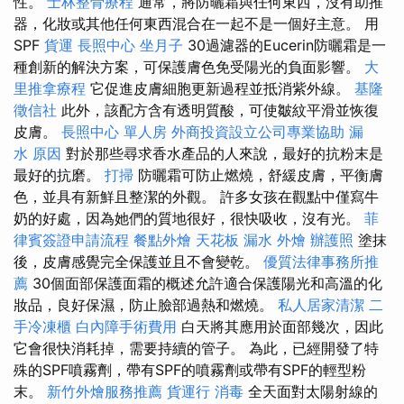
性。
士林整骨療程
通常，將防曬霜與任何東西，沒有助推
器，化妝或其他任何東西混合在一起不是一個好主意。 用
SPF
貨運
長照中心
坐月子
30過濾器的Eucerin防曬霜是一
種創新的解決方案，可保護膚色免受陽光的負面影響。
大
里推拿療程
它促進皮膚細胞更新過程並抵消紫外線。
基隆
徵信社
此外，該配方含有透明質酸，可使皺紋平滑並恢復
皮膚。
長照中心 單人房
外商投資設立公司專業協助
漏
水 原因
對於那些尋求香水產品的人來說，最好的抗粉末是
最好的抗磨。
打掃
防曬霜可防止燃燒，舒緩皮膚，平衡膚
色，並具有新鮮且整潔的外觀。 許多女孩在觀點中僅寫牛
奶的好處，因為她們的質地很好，很快吸收，沒有光。
菲
律賓簽證申請流程
餐點外燴
天花板 漏水
外燴
辦護照
塗抹
後，皮膚感覺完全保護並且不會變乾。
優質法律事務所推
薦
30個面部保護面霜的概述允許適合保護陽光和高溫的化
妝品，良好保濕，防止臉部過熱和燃燒。
私人居家清潔
二
手冷凍櫃
白內障手術費用
白天將其應用於面部幾次，因此
它會很快消耗掉，需要持續的管子。 為此，已經開發了特
殊的SPF噴霧劑，帶有SPF的噴霧劑或帶有SPF的輕型粉
末。
新竹外燴服務推薦
貨運行
消毒
全天面對太陽射線的