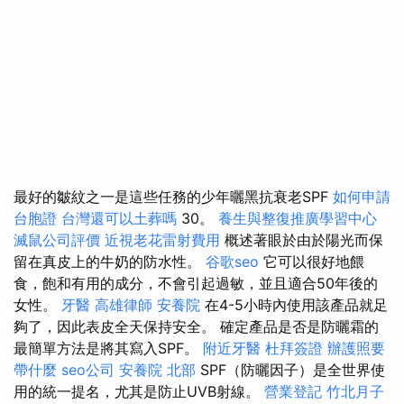
最好的皺紋之一是這些任務的少年曬黑抗衰老SPF
如何申請
台胞證
台灣還可以土葬嗎
30。
養生與整復推廣學習中心
滅鼠公司評價
近視老花雷射費用
概述著眼於由於陽光而保
留在真皮上的牛奶的防水性。
谷歌seo
它可以很好地餵
食，飽和有用的成分，不會引起過敏，並且適合50年後的
女性。
牙醫
高雄律師
安養院
在4-5小時內使用該產品就足
夠了，因此表皮全天保持安全。 確定產品是否是防曬霜的
最簡單方法是將其寫入SPF。
附近牙醫
杜拜簽證
辦護照要
帶什麼
seo公司
安養院 北部
SPF（防曬因子）是全世界使
用的統一提名，尤其是防止UVB射線。
營業登記
竹北月子