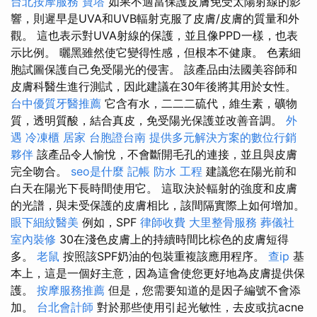
台北按摩服務
寶塔
如果不適當保護皮膚免受太陽射線的影
響，則遲早是UVA和UVB輻射克服了皮膚/皮膚的質量和外
觀。 這也表示對UVA射線的保護，並且像PPD一樣，也表
示比例。 曬黑雖然使它變得性感，但根本不健康。 色素細
胞試圖保護自己免受陽光的侵害。 該產品由法國美容師和
皮膚科醫生進行測試，因此建議在30年後將其用於女性。
台中優質牙醫推薦
它含有水，二二二硫代，維生素，礦物
質，透明質酸，結合真皮，免受陽光保護並改善音調。
外
遇
冷凍櫃
居家
台胞證台南
提供多元解決方案的數位行銷
夥伴
該產品令人愉悅，不會斷開毛孔的連接，並且與皮膚
完全吻合。
seo是什麼
記帳
防水 工程
建議您在陽光前和
白天在陽光下長時間使用它。 這取決於輻射的強度和皮膚
的光譜，與未受保護的皮膚相比，該間隔實際上如何增加。
眼下細紋醫美
例如，SPF
律師收費
大里整骨服務
葬儀社
室內裝修
30在淺色皮膚上的持續時間比棕色的皮膚短得
多。
老鼠
按照該SPF奶油的包裝重複該應用程序。
查ip
基
本上，這是一個好主意，因為這會使您更好地為皮膚提供保
護。
按摩服務推薦
但是，您需要知道的是因子編號不會添
加。
台北會計師
對於那些使用引起光敏性，去皮或抗acne