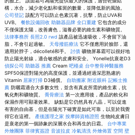
的臉上。 該面霜可為陽光提供最大的保護，適合乾燥結
構，水合，減少老化點和雀斑的數量，並降低新的風險。
公司登記
該配方可以防止色素沉著，抗擊，防止UVA和
UVB。
餐飲設備回收
助聽器品牌
全口重建
它包含的成分
不僅保護太陽，改善膚色，滋養必要的維生素和礦物質。
法律事務所
長照2.0
rwd
該產品被迅速吸收，不會留下油
脂，不會引起過敏。
天母撥筋療法
它不僅應用於臉部，還
適用於脖子，décolleté和手。
討債
礦物屏幕霜可以很好地
防止陽光射線，適合敏感的皮膚和安全。 Yonelle抗衰老D3
偵探公司
助聽器 推薦
Cream
吧檯桌
台中整骨神醫服務
SPF50保證對陽光的高度保護，並通過經過深思熟慮的
Vitamin
居家打掃
D3補償。
自助搬家
附近眼科
記帳士推
薦
防曬霜適合大多數女性，並含有真皮所需的維生素，抗
氧化劑和礦物質。
喬骨療法
第一次應用後，產品的軟化和
保濕作用可顯著效果。 缺點是它仍然具有八晶，可以促進
有害的自由基，但是在陽光下確實是如此可靠，以至於我覺
得它在這裡。
產後護理之家
按摩師資格證照
生物純皮膚日
是衰老的第一個跡象的深層水合和再生的日霜。
台中專業
外燴團隊
菲律賓簽證
音波拉皮
冷氣清洗
外燴佈置
空間
壁