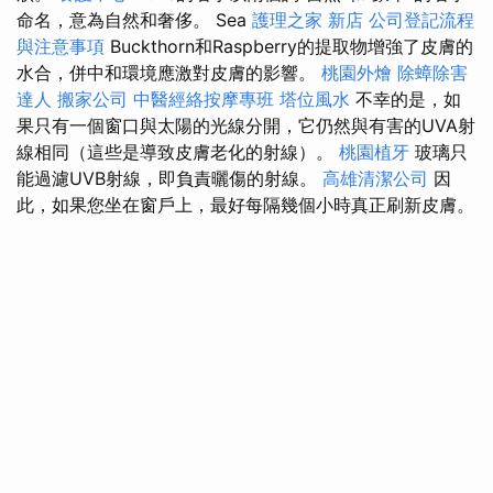
命名，意為自然和奢侈。 Sea
護理之家 新店
公司登記流程
與注意事項
Buckthorn和Raspberry的提取物增強了皮膚的
水合，併中和環境應激對皮膚的影響。
桃園外燴
除蟑除害
達人
搬家公司
中醫經絡按摩專班
塔位風水
不幸的是，如
果只有一個窗口與太陽的光線分開，它仍然與有害的UVA射
線相同（這些是導致皮膚老化的射線）。
桃園植牙
玻璃只
能過濾UVB射線，即負責曬傷的射線。
高雄清潔公司
因
此，如果您坐在窗戶上，最好每隔幾個小時真正刷新皮膚。