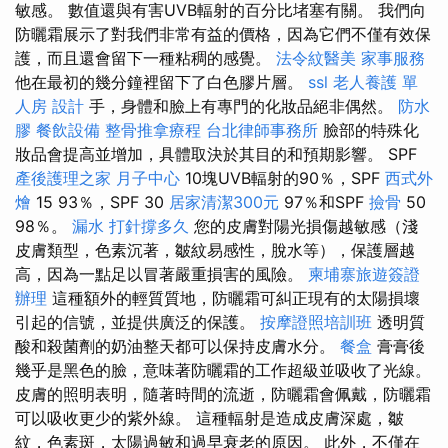
敏感。 數值還與有害UVB輻射的百分比堵塞有關。 我們向
防曬霜展示了對我們非常有益的價格，因為它們不僅有效保
護，而且還會留下一種粘稠的感覺。
法令紋醫美
家事服務
他在最初的幾分鐘裡留下了白色膠片層。
ssl
老人養護 單
人房
設計
手，身體和臉上有專門的化妝品絕非偶然。
防水
膠
餐飲設備
整骨推拿療程
台北律師事務所
臉部的特殊化
妝品會提高並增加，具體取決於其目的和預期影響。 SPF
產後護理之家 月子中心
10塊UVB輻射的90％，SPF
西式外
燴
15 93％，SPF 30
居家清潔300元
97％和SPF
撿骨
50
98％。
漏水 打針撐多久
您的皮膚對陽光損傷越敏感（淺
皮膚類型，色素沉著，皺紋易感性，脫水等），保護層越
高，因為一點足以冒著嚴重損害的風險。
柬埔寨旅遊簽證
辦理
這種額外的輕質質地，防曬霜可糾正現有的太陽損壞
引起的信號，並提供廣泛的保護。
按摩證照培訓班
透明質
酸和殺菌劑的奶油整天都可以保持皮膚水分。
餐盒
膏膏後
幾乎是黑色的臉，意味著防曬霜的工作超級並吸收了光線。
皮膚的照明表明，隨著時間的流逝，防曬霜會佩戴，防曬霜
可以吸收更少的紫外線。 這種輻射是造成皮膚深處，皺
紋，色素斑，太陽過敏和過早衰老的原因。 此外，不僅在