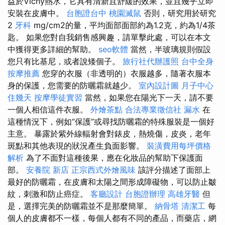
益於Vichy熱水，它具有清新且舒緩的效果，並且幾乎立即
安裝在皮膚中。
台胞證台中
桃園滅鼠
否則，研究用於研究
2
牙科
mg/cm2的量，平均面部面部約為1.2克，約為1/4茶
匙。 如果您對自我銷售感興趣，請單擊此處，可以在本文
中獲得更多詳細的幫助。
seo軟體
當然，半玻璃規則假設
您只有比基尼，或者說矮個子。
旅行社代辦護照
台中全身
按摩推薦
您穿的衣服（非透明的）衣服越多，隨著衣服本
身的保護，您需要的防曬霜就越少。
室內設計圖
月子中心
住幾天
按摩學徒實習
當然，如果您在陽光下一天，請不要
一個人相信這件衣服。
外燴茶點
合法專業徵信社
漏水
在
這種情況下，例如“保護”或尋找防曬霜的特殊服裝是一個好
主意。 暴露於紫外線輻射會對錶皮，熱燒傷，皮炎，老年
斑點和其他表現的狀況產生負面影響。
裝潢費用每坪價格
解析
為了不面對這種後果，應在化妝品的幫助下保護面
部。
安養院 新店
正宗西式外燴風味
該評分描述了面部上
最好的防曬霜，在皮膚和太陽之間形成障礙物，可以防止皺
紋，刺激和防止癌症。
客廳設計
台胞證辦理
高雄牙醫
但
是，選擇完美的防曬霜並不是那麼簡單。
納骨塔
清潔工
每
個人的皮膚都不一樣，每個人都有不同的產品，而藥店，網