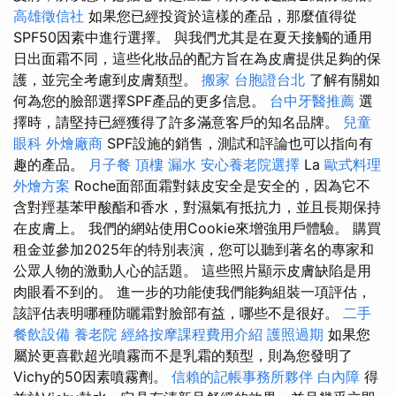
高雄徵信社
如果您已經投資於這樣的產品，那麼值得從
SPF50因素中進行選擇。 與我們尤其是在夏天接觸的通用
日出面霜不同，這些化妝品的配方旨在為皮膚提供足夠的保
護，並完全考慮到皮膚類型。
搬家
台胞證台北
了解有關如
何為您的臉部選擇SPF產品的更多信息。
台中牙醫推薦
選
擇時，請堅持已經獲得了許多滿意客戶的知名品牌。
兒童
眼科
外燴廠商
SPF設施的銷售，測試和評論也可以指向有
趣的產品。
月子餐
頂樓 漏水
安心養老院選擇
La
歐式料理
外燴方案
Roche面部面霜對錶皮安全是安全的，因為它不
含對羥基苯甲酸酯和香水，對濕氣有抵抗力，並且長期保持
在皮膚上。 我們的網站使用Cookie來增強用戶體驗。 購買
租金並參加2025年的特別表演，您可以聽到著名的專家和
公眾人物的激動人心的話題。 這些照片顯示皮膚缺陷是用
肉眼看不到的。 進一步的功能使我們能夠組裝一項評估，
該評估表明哪種防曬霜對臉部有益，哪些不是很好。
二手
餐飲設備
養老院
經絡按摩課程費用介紹
護照過期
如果您
屬於更喜歡超光噴霧而不是乳霜的類型，則為您發明了
Vichy的50因素噴霧劑。
信賴的記帳事務所夥伴
白內障
得