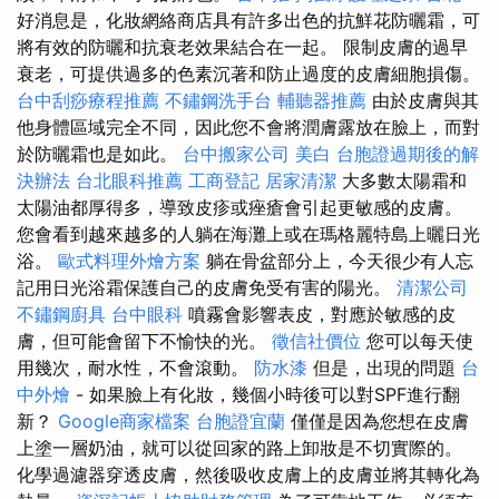
好消息是，化妝網絡商店具有許多出色的抗鮮花防曬霜，可
將有效的防曬和抗衰老效果結合在一起。 限制皮膚的過早
衰老，可提供過多的色素沉著和防止過度的皮膚細胞損傷。
台中刮痧療程推薦
不鏽鋼洗手台
輔聽器推薦
由於皮膚與其
他身體區域完全不同，因此您不會將潤膚露放在臉上，而對
於防曬霜也是如此。
台中搬家公司
美白
台胞證過期後的解
決辦法
台北眼科推薦
工商登記
居家清潔
大多數太陽霜和
太陽油都厚得多，導致皮疹或痤瘡會引起更敏感的皮膚。
您會看到越來越多的人躺在海灘上或在瑪格麗特島上曬日光
浴。
歐式料理外燴方案
躺在骨盆部分上，今天很少有人忘
記用日光浴霜保護自己的皮膚免受有害的陽光。
清潔公司
不鏽鋼廚具
台中眼科
噴霧會影響表皮，對應於敏感的皮
膚，但可能會留下不愉快的光。
徵信社價位
您可以每天使
用幾次，耐水性，不會滾動。
防水漆
但是，出現的問題
台
中外燴
- 如果臉上有化妝，幾個小時後可以對SPF進行翻
新？
Google商家檔案
台胞證宜蘭
僅僅是因為您想在皮膚
上塗一層奶油，就可以從回家的路上卸妝是不切實際的。
化學過濾器穿透皮膚，然後吸收皮膚上的皮膚並將其轉化為