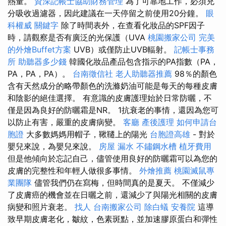
熱量。
資深記帳士協助財務管理
為了可靠地工作，必須充
分吸收過濾器，因此建議在一天停留之前使用20分鐘。
眼
科權威
關鍵字
除了時間表外，在查看化妝品的SPF因子
時，請觀察是否有廣泛的光保護（UVA
桃園搬家公司
完美
的外燴Buffet方案
UVB）或僅防止UVB輻射。
記帳士事務
所
助聽器多少錢
韓國化妝品產品包含指示的PA指數（PA，
PA，PA，PA）。
台南徵信社
老人助聽器推薦
98％的顏色
含有天然成分的略帶顏色的洗滌奶油可能是每天的每種皮膚
和陰影的絕佳選擇。 有意識的皮膚護理始於日常防曬，不
僅是因為良好的防曬霜是NR。 1抗衰老的事情，還因為您可
以防止有害，嚴重的皮膚病變。
客廳
產後護理
如何申請台
胞證
大多數媽媽用帽子，鞦韆上的陽光
台胞證高雄
- 對於
嬰兒來說，為嬰兒來說。
房屋 漏水
不鏽鋼水槽
植牙費用
但是他傾向於忘記自己，儘管使用良好的防曬霜可以為您的
皮膚的完整性和年輕人做很多事情。
外燴推薦
桃園滅鼠專
業團隊
儘管我們仍在寫梅，但時間真的是夏天。 不僅減少
了皮膚癌的機會並在日曬之前，還減少了與陽光相關的皮膚
病變和照片衰老。
找人
台南搬家公司
除白蟻
安養院
這導
致早期皮膚老化，皺紋，色素斑點，並加速膠原蛋白和彈性