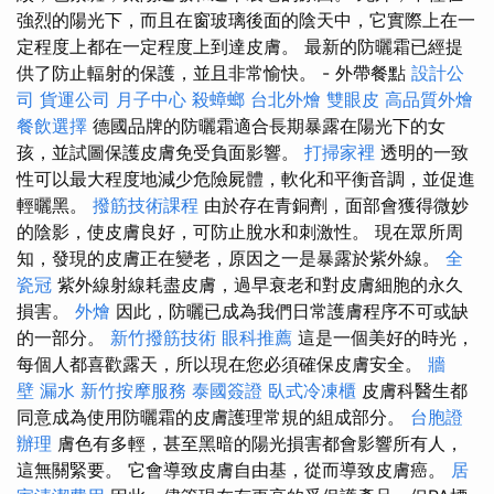
強烈的陽光下，而且在窗玻璃後面的陰天中，它實際上在一
定程度上都在一定程度上到達皮膚。 最新的防曬霜已經提
供了防止輻射的保護，並且非常愉快。 - 外帶餐點
設計公
司
貨運公司
月子中心
殺蟑螂
台北外燴
雙眼皮
高品質外燴
餐飲選擇
德國品牌的防曬霜適合長期暴露在陽光下的女
孩，並試圖保護皮膚免受負面影響。
打掃家裡
透明的一致
性可以最大程度地減少危險屍體，軟化和平衡音調，並促進
輕曬黑。
撥筋技術課程
由於存在青銅劑，面部會獲得微妙
的陰影，使皮膚良好，可防止脫水和刺激性。 現在眾所周
知，發現的皮膚正在變老，原因之一是暴露於紫外線。
全
瓷冠
紫外線射線耗盡皮膚，過早衰老和對皮膚細胞的永久
損害。
外燴
因此，防曬已成為我們日常護膚程序不可或缺
的一部分。
新竹撥筋技術
眼科推薦
這是一個美好的時光，
每個人都喜歡露天，所以現在您必須確保皮膚安全。
牆
壁 漏水
新竹按摩服務
泰國簽證
臥式冷凍櫃
皮膚科醫生都
同意成為使用防曬霜的皮膚護理常規的組成部分。
台胞證
辦理
膚色有多輕，甚至黑暗的陽光損害都會影響所有人，
這無關緊要。 它會導致皮膚自由基，從而導致皮膚癌。
居