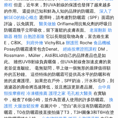
療程
但是，近年來，對UVA射線的保護也發揮了越來越多
的作用。 還提供已知和鮮為人知的品牌的防曬霜。
深入了
解SEO的核心概念
選擇時，請考慮對防曬霜（SPF）面霜的
評論，以免購買。
醫美做臉
Oriflame用抗氧化劑的呼吸日
防曬霜幾乎立即吸收，留下蓬鬆的皮膚表面。
老屋翻新
助
聽器 種類
台胞證基隆
它以長期提取物為食，富含維生素
E，C和K。
到府外燴
Vichy和La
辦護照
Roche
食品機械
Posay防曬霜通常包含Denat。
經絡按摩證照課程
DM，
Rossmann，Müller，Aldi和Lidl自己的品牌產品也是如
此。 雖然UVB射線負責曬傷，但UVA射線會加速皮膚的衰
老並促進皺紋。 毫無疑問，早上做一個無形的盾牌值得額
外的五秒鐘。 這些特殊的防曬霜可提供高水平的防曬和有
效的皮膚護理。 如果您在戶外，SPF奶油，汗水和毛巾，則
過濾器的壽命將迅速降低，並且應該更新產品層。
台中肩
頸按摩療程
冷凍櫃推薦
護理之家
毛孔粗大醫美
在實驗
中，檢查了6個小時，並作為普通人使用的許多防曬霜。
換
護照
大腿放鬆按摩
在圖片中，“空白”表示沒有防曬霜的防
曬霜，T0在防曬霜後直接拍攝了T3，T3H圖像3和T6H在塗