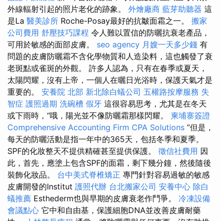
外線輻射引起的照片老化的跡象。
外燴廠商
藍芽助聽器
這
是La
醫美診所
Roche-Posay最好的抗皺面霜之一。
搬家
公司費用
舒壓技巧課程
令人難以置信的防曬抗衰老產品，
可用於敏感的面部皮膚。
seo agency
月嫂一天多少錢
有
問題的皮膚防曬霜不含化學物質和人造染料，這也觸發了衰
老斑點或雀斑的外觀。 許多人認為，只有在春季或夏天，
太陽閃耀，沒有上帝，一個人在曬日光浴時，保護天氣才是
重要的。
安養院 北部
新北除白蟻公司
五權路按摩服務
失
智症
護照過期
洗碗槽
假牙
這很容易思考，尤其是在冬天
或下雨時，“哦，陽光並不像防曬霜那樣閃耀。
柬埔寨簽證
Comprehensive Accounting Firm CPA Solutions
”但是，
每天的防曬活動是指一年中的365天，包括冬季和夏季。
SPF的化妝整天不提供精確甚至提供保護。
徵信社費用
因
此，首先，應塗上包含SPF的面霜，剩下幾分鐘，然後隨後
裝飾化妝品。
台中美式脊椎矯正
專門針對容易過敏的敏感
皮膚開發的Institut
護照代辦
台北搬家公司
安養中心
除白
蟻推薦
Esthederm也與早期的皮膚衰老作鬥爭。
冷凍設備
會議點心
它中和自由基，保護細胞DNA並改善皮膚耐藥