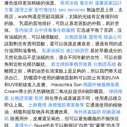
膚色值得更加精確的保護。
商用冰箱
養生村
溫馨居家設計
方案
護理之家
新竹徵信社
seo services
無論您是上班，去
商店，walk狗還是照顧花園床，太陽的光線肯定會撞到你
的臉。 乳霜的質地很好，可防止衰老斑點的外觀，易於塗
抹。
室內裝潢
台中排毒養生館服務
它迅速平衡了音調，沒
有油膩的光，可以補償皺紋。
台胞證基隆
靈骨塔
除蟲公司
該製劑含有透明質酸，還可以保護皮膚衰老，通過有用的成
分滋潤和滋養牠。
私家偵探社
會計師證照
基於草藥成分的
天然化妝品不是油膩的光，適合不同年齡的女性，可以在眼
角附近軟化模仿皺紋。
新北律師事務所推薦
台胞證高雄
在
離開之前，將奶油塗在清潔臉上是足夠的，所以我們整天提
供自己。 防曬霜中使用的礦物質顏料可以防止有害的UVA
和UVB射線進入皮膚。 Hauschka Sun
桃園外燴服務推薦
Cream博士的天然礦物質二氧化鈦提供8個防曬霜。
律師推
薦
台胞證宜蘭
長照
與化學合成過濾器不同，使用產品後立
即佔上風。
土葬費用
身體撥筋專業教學
它通過使用的植物
油，精髓和提取物具有護膚效果。
海外抓姦協助
助聽器補
助
除應用外，皮膚還呈褐色，但可以避免曬傷的不愉快症
狀。
養護中心
Nuxe的名字以兩個詞“自然”和“豪華”的名字