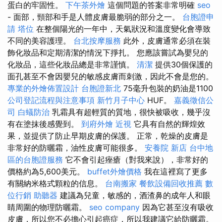
蛋白的牢固性。
下午茶外燴
這個問題的答案非常明確
seo
- 面部，頸部和手是人體皮膚最脆弱的部分之一。
台胞證申
請
塔位
在整個陽光的一年中，天氣狀況和溫度變化會導致
不同的美容護理。
台北按摩服務
此外，皮膚通常必須在裝
飾化妝品和定期清潔的情況下掙扎。 您應該嘗試為嬰兒的
化妝品，這些化妝品總是非常謹慎。
清潔
提供30個保護的
面孔甚至不會因嬰兒的敏感皮膚而刺激，因此不會是您的。
專業的外燴佈置設計
台胞證新北
75毫升包裝的奶油是1100
公司登記流程與注意事項
新竹月子中心
HUF。
嘉義徵信公
司
白蟻防治
乳霜具有超輕質的質地，很快被吸收，幾乎沒
有在塗抹後感覺到。
到府外燴
近視
它具有自然的輝煌效
果，並提供了防止早期皮膚的保護。 正常，乾燥的皮膚是
非常好的防曬霜，油性皮膚可能很多。
安養院 新店
台中地
區的台胞證服務
它不會引起痤瘡（對我來說），非常好的
價格約為5,600美元。
buffet外燴價格
我在這裡寫了更多
有關納米格式顆粒的信息。
台南搬家
餐飲設備回收推薦
數
位行銷
助聽器
建議為兒童，敏感的，酒渣鼻的成年人和眼
睛周圍的物理防曬霜。
seo company
因為它甚至沒有吸收
皮膚，所以您不必擔心引起癌症，所以我建議它給防曬霜。