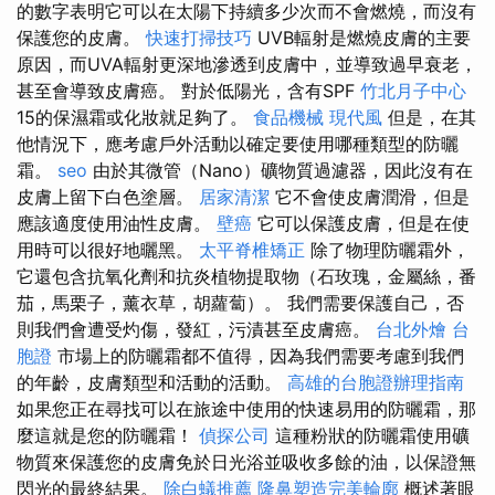
的數字表明它可以在太陽下持續多少次而不會燃燒，而沒有
保護您的皮膚。
快速打掃技巧
UVB輻射是燃燒皮膚的主要
原因，而UVA輻射更深地滲透到皮膚中，並導致過早衰老，
甚至會導致皮膚癌。 對於低陽光，含有SPF
竹北月子中心
15的保濕霜或化妝就足夠了。
食品機械
現代風
但是，在其
他情況下，應考慮戶外活動以確定要使用哪種類型的防曬
霜。
seo
由於其微管（Nano）礦物質過濾器，因此沒有在
皮膚上留下白色塗層。
居家清潔
它不會使皮膚潤滑，但是
應該適度使用油性皮膚。
壁癌
它可以保護皮膚，但是在使
用時可以很好地曬黑。
太平脊椎矯正
除了物理防曬霜外，
它還包含抗氧化劑和抗炎植物提取物（石玫瑰，金屬絲，番
茄，馬栗子，薰衣草，胡蘿蔔）。 我們需要保護自己，否
則我們會遭受灼傷，發紅，污漬甚至皮膚癌。
台北外燴
台
胞證
市場上的防曬霜都不值得，因為我們需要考慮到我們
的年齡，皮膚類型和活動的活動。
高雄的台胞證辦理指南
如果您正在尋找可以在旅途中使用的快速易用的防曬霜，那
麼這就是您的防曬霜！
偵探公司
這種粉狀的防曬霜使用礦
物質來保護您的皮膚免於日光浴並吸收多餘的油，以保證無
閃光的最終結果。
除白蟻推薦
隆鼻塑造完美輪廓
概述著眼