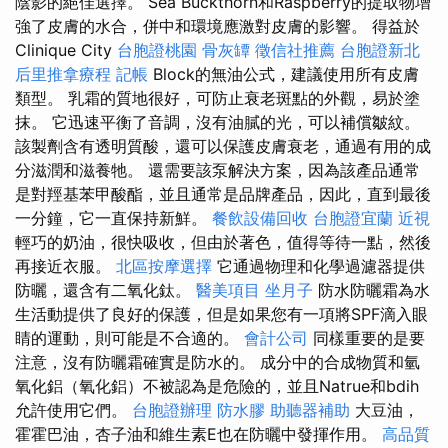
陰影的絕佳選擇。 Sea Buckthorn和Raspberry的提取物增
強了皮膚的水合，併中和環境應激對皮膚的影響。 得益於
Clinique City
台胞證桃園
骨灰罈
徵信社推薦
台胞證新北
后里推拿療程
記帳
Block的無油公式，建議使用所有皮膚
類型。 乳霜的質地很好，可防止衰老斑點的外觀，易於塗
抹。 它迅速平衡了音調，沒有油膩的光，可以補償皺紋。
該製劑含有透明質酸，還可以保護皮膚衰老，通過有用的成
分滋潤和滋養牠。 還需要該泵解決方案，因為該產品通常
是對羥基苯甲酸酯，並且通常是品牌產品，因此，直到最後
一分鐘，它一直保持新鮮。
餐飲設備回收
台胞證宜蘭
近視
輕巧的奶油，很快吸收，但由於著色，值得等待一點，然後
再接近衣服。
北區按摩選擇
它通過物理和化學過濾器提供
防曬，還含有二氧化鈦。
醫美項目
坐月子
防水防曬霜為水
生活動提供了良好的保護，但是如果您有一項將SPF滴入眼
睛的運動，則可能是不合適的。
會計公司
同樣重要的是要
注意，沒有防曬霜確實是防水的。 成分中的合成物質和氫
氧化鋁（氧化鋁）不被認為是危險的，並且Natrue和bdih
允許使用它們。
台胞證辦理
防水膠
助聽器補助
大豆油，
霍霍巴油，杏子油和維生素E也在防曬中發揮作用。
高品質