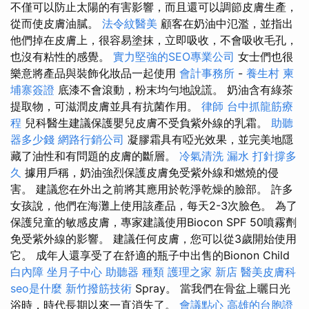
不僅可以防止太陽的有害影響，而且還可以調節皮膚生產，
從而使皮膚油膩。
法令紋醫美
顧客在奶油中氾濫，並指出
他們掉在皮膚上，很容易塗抹，立即吸收，不會吸收毛孔，
也沒有粘性的感覺。
實力堅強的SEO專業公司
女士們也很
樂意將產品與裝飾化妝品一起使用
會計事務所
-
養生村
柬
埔寨簽證
底漆不會滾動，粉末均勻地說謊。 奶油含有綠茶
提取物，可滋潤皮膚並具有抗菌作用。
律師
台中抓龍筋療
程
兒科醫生建議保護嬰兒皮膚不受負紫外線的乳霜。
助聽
器多少錢
網路行銷公司
凝膠霜具有啞光效果，並完美地隱
藏了油性和有問題的皮膚的斷層。
冷氣清洗
漏水 打針撐多
久
據用戶稱，奶油強烈保護皮膚免受紫外線和燃燒的侵
害。 建議您在外出之前將其應用於乾淨乾燥的臉部。 許多
女孩說，他們在海灘上使用該產品，每天2-3次臉色。 為了
保護兒童的敏感皮膚，專家建議使用Biocon SPF 50噴霧劑
免受紫外線的影響。 建議任何皮膚，您可以從3歲開始使用
它。 成年人還享受了在舒適的瓶子中出售的Bionon Child
白內障
坐月子中心
助聽器 種類
護理之家 新店
醫美皮膚科
seo是什麼
新竹撥筋技術
Spray。 當我們在骨盆上曬日光
浴時，時代長期以來一直消失了。
會議點心
高雄的台胞證