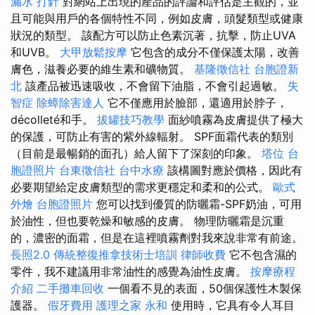
漏水 打針
對網站上出現的產品的評論和評估是主觀的，並
且可能與用戶的各個特性不同，例如皮膚，頭髮類型或健康
狀況的類型。 該配方可以防止色素沉著，抗擊，防止UVA
和UVB。
大甲放鬆按摩
它包含的成分不僅保護太陽，改善
膚色，滋養必要的維生素和礦物質。
基隆徵信社
台胞證新
北
該產品被迅速吸收，不會留下油脂，不會引起過敏。
失
智症
除蟑除害達人
它不僅應用於臉部，還適用於脖子，
décolleté和手。
拔罐技巧教學
面紗噴霧為皮膚提供了極大
的保護，可防止有害的紫外線輻射。 SPF面霜代表的類別
（目前是最暢銷的面孔）給人留下了深刻的印象。
塔位
台
胞證照片
台東徵信社
台中水療
該構圖對應於價格，因此有
必要期望給定皮膚類型的需求更穩定和柔和的公式。
歐式
外燴
台胞證照片
您可以找到優質的防曬霜-SPF奶油，可用
於油性，但也要乾燥和敏感的皮膚。 物理防曬霜是沉重
的，濃密的面霜，但是在這裡噴霧劑對我來說非常有前途。
長照2.0
傳統整復推拿技術士培訓
律師收費
它不包含濕的
零件，我不建議用非常油性的感覺為油性皮膚。
按摩療程
介紹
二手攤車回收
一個看不見的表面，50個保護性木製保
護器。
假牙費用
護理之家 永和
使用時，它具有令人耳目