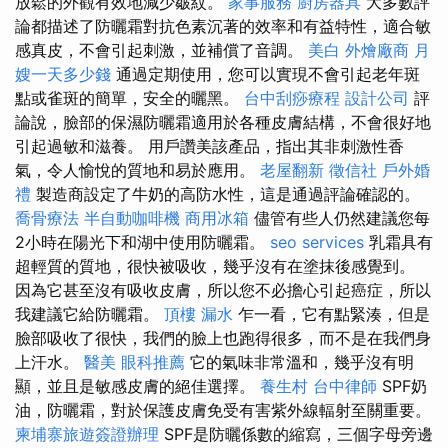
放鬆的外觀有效地減少皺紋。
家事服務
廚房器具
大多數評
論都描述了防曬霜對抗色素沉著的效率和有益特性，適合敏
感真皮，不會引起刺激，並補償了音調。
美白
外燴廠商
月
嫂一天多少錢
通過定期使用，您可以實現不會引起老年斑
點或雀斑的簡單，安全的曬黑。
台中刮痧療程
設計公司
評
論說，臉部的保濕防曬霜適用於各種皮膚結構，不會很好地
引起過敏和滋養。 用戶讚美該產品，指出其非刺激性香
氣，令人愉悅的質地和易於應用。
老屋翻新
徵信社
戶外婚
禮
製造商設定了牛奶的高防水性，這是通過評論確認的。
喬骨療法
半自動咖啡機
商用冰箱
儘管有些人仍然建議您每
2小時在陽光下和湖中使用防曬霜。
seo services
乳霜具有
超輕質的質地，很快被吸收，幾乎沒有在塗抹後感覺到。
因為它甚至沒有吸收皮膚，所以您不必擔心引起癌症，所以
我建議它給防曬霜。
頂樓 漏水
乍一看，它有點緊湊，但是
臉部吸收了很快，我們的臉上也跑得很多，而不是在我們身
上汗水。
醫美
眼科推薦
它的氣味非常溫和，幾乎沒有明
顯，並且是敏感皮膚的絕佳選擇。
養生村
台中律師
SPF奶
油，防曬霜，對於保護皮膚免受有害紫外線輻射至關重要。
柬埔寨旅遊簽證辦理
SPF是防曬係數的縮寫，三個字母旁邊