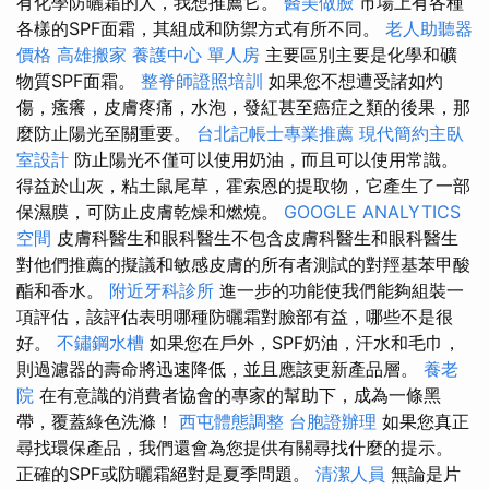
有化學防曬霜的人，我想推薦它。
醫美做臉
市場上有各種
各樣的SPF面霜，其組成和防禦方式有所不同。
老人助聽器
價格
高雄搬家
養護中心 單人房
主要區別主要是化學和礦
物質SPF面霜。
整脊師證照培訓
如果您不想遭受諸如灼
傷，瘙癢，皮膚疼痛，水泡，發紅甚至癌症之類的後果，那
麼防止陽光至關重要。
台北記帳士專業推薦
現代簡約主臥
室設計
防止陽光不僅可以使用奶油，而且可以使用常識。
得益於山灰，粘土鼠尾草，霍索恩的提取物，它產生了一部
保濕膜，可防止皮膚乾燥和燃燒。
GOOGLE ANALYTICS
空間
皮膚科醫生和眼科醫生不包含皮膚科醫生和眼科醫生
對他們推薦的擬議和敏感皮膚的所有者測試的對羥基苯甲酸
酯和香水。
附近牙科診所
進一步的功能使我們能夠組裝一
項評估，該評估表明哪種防曬霜對臉部有益，哪些不是很
好。
不鏽鋼水槽
如果您在戶外，SPF奶油，汗水和毛巾，
則過濾器的壽命將迅速降低，並且應該更新產品層。
養老
院
在有意識的消費者協會的專家的幫助下，成為一條黑
帶，覆蓋綠色洗滌！
西屯體態調整
台胞證辦理
如果您真正
尋找環保產品，我們還會為您提供有關尋找什麼的提示。
正確的SPF或防曬霜絕對是夏季問題。
清潔人員
無論是片