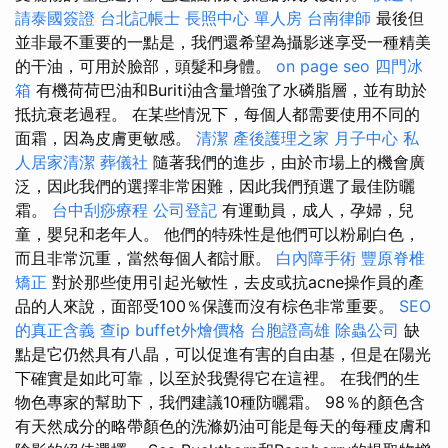
請泰國簽證
台北記帳士
長照中心 單人房
台南律師
最後但
並非最不重要的一點是，我們還希望為攝影迷享受一種精美
的干油，可用於臉部，頭髮和身體。
on page seo
四門冰
箱
有機荷荷巴油和Buriti油含量增強了水磷脂層，並有助於
抵抗衰老過程。 在某些情況下，每個人都需要使用不同的
面霜，因為皮膚更敏感。
清潔
產後護理之家 月子中心
私
人居家清潔
葬儀社
隨著我們的進步，由於市場上的機會廣
泛，因此我們的選擇非常困難，因此我們預選了最佳防曬
霜。
台中刮痧療程
公司登記
有運動員，成人，孕婦，兒
童，嬰兒和老年人。 他們的特殊性是他們可以粉刷白色，
而且非常沉重，當然每個人都討厭。
白內障手術
豐原脊椎
矯正
對於那些使用引起光敏性，去皮或抗acne操作員的產
品的人來說，面部受100％保護而沒有棕色非常重要。
SEO
的真正含義
查ip
buffet外燴價格
台胞證高雄
除蟲公司
缺
點是它仍然具有八晶，可以促進有害的自由基，但是在陽光
下確實是如此可靠，以至於我覺得它在這裡。 在我們的生
物色專家的幫助下，我們建議10種防曬霜。 98％的顏色含
有天然成分的略帶顏色的洗滌奶油可能是每天的每種皮膚和