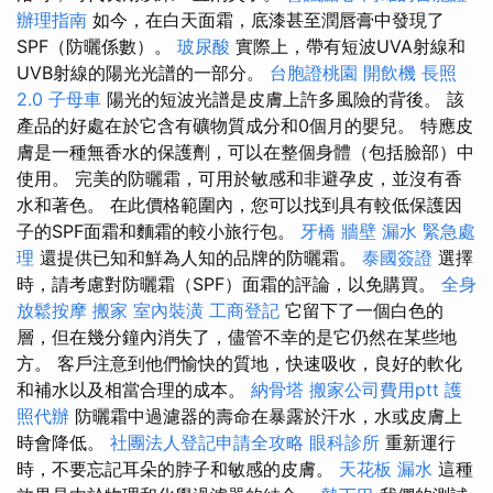
辦理指南
如今，在白天面霜，底漆甚至潤唇膏中發現了
SPF（防曬係數）。
玻尿酸
實際上，帶有短波UVA射線和
UVB射線的陽光光譜的一部分。
台胞證桃園
開飲機
長照
2.0
子母車
陽光的短波光譜是皮膚上許多風險的背後。 該
產品的好處在於它含有礦物質成分和0個月的嬰兒。 特應皮
膚是一種無香水的保護劑，可以在整個身體（包括臉部）中
使用。 完美的防曬霜，可用於敏感和非避孕皮，並沒有香
水和著色。 在此價格範圍內，您可以找到具有較低保護因
子的SPF面霜和麵霜的較小旅行包。
牙橋
牆壁 漏水 緊急處
理
還提供已知和鮮為人知的品牌的防曬霜。
泰國簽證
選擇
時，請考慮對防曬霜（SPF）面霜的評論，以免購買。
全身
放鬆按摩
搬家
室內裝潢
工商登記
它留下了一個白色的
層，但在幾分鐘內消失了，儘管不幸的是它仍然在某些地
方。 客戶注意到他們愉快的質地，快速吸收，良好的軟化
和補水以及相當合理的成本。
納骨塔
搬家公司費用ptt
護
照代辦
防曬霜中過濾器的壽命在暴露於汗水，水或皮膚上
時會降低。
社團法人登記申請全攻略
眼科診所
重新運行
時，不要忘記耳朵的脖子和敏感的皮膚。
天花板 漏水
這種