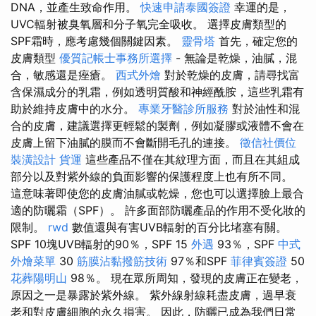
DNA，並產生致命作用。
快速申請泰國簽證
幸運的是，
UVC輻射被臭氧層和分子氧完全吸收。 選擇皮膚類型的
SPF霜時，應考慮幾個關鍵因素。
靈骨塔
首先，確定您的
皮膚類型
優質記帳士事務所選擇
- 無論是乾燥，油膩，混
合，敏感還是痤瘡。
西式外燴
對於乾燥的皮膚，請尋找富
含保濕成分的乳霜，例如透明質酸和神經酰胺，這些乳霜有
助於維持皮膚中的水分。
專業牙醫診所服務
對於油性和混
合的皮膚，建議選擇更輕鬆的製劑，例如凝膠或液體不會在
皮膚上留下油膩的膜而不會斷開毛孔的連接。
徵信社價位
裝潢設計
貨運
這些產品不僅在其紋理方面，而且在其組成
部分以及對紫外線的負面影響的保護程度上也有所不同。
這意味著即使您的皮膚油膩或乾燥，您也可以選擇臉上最合
適的防曬霜（SPF）。 許多面部防曬產品的作用不受化妝的
限制。
rwd
數值還與有害UVB輻射的百分比堵塞有關。
SPF 10塊UVB輻射的90％，SPF 15
外遇
93％，SPF
中式
外燴菜單
30
筋膜沾黏撥筋技術
97％和SPF
菲律賓簽證
50
花葬陽明山
98％。 現在眾所周知，發現的皮膚正在變老，
原因之一是暴露於紫外線。 紫外線射線耗盡皮膚，過早衰
老和對皮膚細胞的永久損害。 因此，防曬已成為我們日常