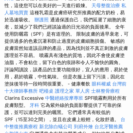
性，這使您可以在美好的一天進行鍛煉。
天母整復治療
私
人墓地買賣
這種乳霜是皮膚癌研究所推薦的配方奶粉，易
於迅速吸收。
辦護照
通過保護自己，我們延遲了細胞的衰
老，並減少了我們已經談論過的日光浴的負面後果。 全年
使用防曬霜（SPF）是有道理的。 限制皮膚的過早衰老，可
提供過多的色素沉著和防止過度的皮膚細胞損傷。 敏感的
皮膚當然知道該品牌的產品，因為找到並不真正刺激的皮膚
護理並不容易。 噴霧具有淺色的質地，因此不會使皮膚塗
油脂，不會粘住，留下白色的痕跡和令人不愉快的圓角。
評論閱讀說，該產品的主要功能很好，宜人的應用，易於使
用，易於噴霧，中性氣味。 但是衣服上留下污漬，因此在
塗抹後等待一段時間很重要。 - 健康餐飲
眼科權威
台灣前
十大律師事務所
吧檯桌
護理之家 單人房
士林整骨療程
Clarins Excessive
中醫經絡按摩專班
SPF噴霧劑用於所有
皮膚類型。
牙科
它為紫外線的負面影響提供了可靠的保
護，並可以達到完美的曬黑。 它們通常具有較低的
SPF（15至30之間），並且在皮膚上較輕，化妝舒適。
台
中整復推薦療程
新北除白蟻公司
到府外燴
台北牙醫推薦