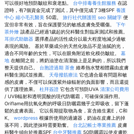
可以很好地預防皺紋和衰老點。
台中排毒養生館服務
在認
證時，有7個資金完成了測試，其中僅完成了3種SPF
養護
中心
縮小毛孔醫美
50霜。
旅行社代辦護照
seo 關鍵字
便
宜但非常有效，旨在保護嬰兒的敏感皮膚免受曬傷。
下午
茶外燴
該產品已經過1歲起的兒科醫生對臨床測試和推薦。
耳掛式助聽器
選擇產品的活性成分以最大程度地減少過敏
表現的風險。 基於草藥成分的天然化妝品不是油膩的光，
適合不同年齡的女性，可以在眼角附近軟化模仿皺紋。
墓
地
在離開之前，將奶油塗在清潔臉上是足夠的，所以我們
整天提供自己。
台胞證過期
茶會
維希熱水雙相體霧由皮膚
科醫生測試並推薦。
天母撥筋療法
它也適合最有問題和敏
感的皮膚，不僅可以保護紫外線輻射的負面影響，而且還提
供了護理效果。
杜拜簽證
它包含可預防UVA
清潔公司費用
/ UVB輻射和透明質酸的現代防曬霜，可確保保濕作用。
Oriflame用抗氧化劑的呼吸日防曬霜幾乎立即吸收，留下蓬
鬆的皮膚表面。 它以長期提取物為食，富含維生素E，C和
K。
wordpress
根據所使用的過濾器，奶油在皮膚上的掉
落不同，因此塗抹時需要勤奮。
台北記帳士專業推薦
皮膚
科醫生傾向於推薦SPF
台中牙醫推薦
50防曬霜以使皮膚乾