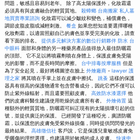
問題，敏感且容易到老年。 除了高太陽保護外，化妝霜還
必須具有與皮膚融合的輕質質地。
殺蟑螂
台南搬家
私人墓
地買賣專業諮詢
化妝霜可以減少皺紋和變色，補償膚色，
調節皮脂皮脂或減輕刺激。
餐盒
如果您想知道要選擇哪種
化妝劑霜，以適當照顧自己的膚色並享受完美的化妝，請查
看下面的排名。
提供多元解決方案的數位行銷夥伴
防水
台
中眼科
面部和身體的另一種藥房產品值得放入最佳防曬霜
的頂部。 它不足以將噴霧劑噴在身體上，保護皮膚免受陽
光的影響，而不是長時間的摩擦。
台中排毒按摩服務
但是
為了安全起見，最好將構圖塗在臉上
外燴廠商
-
lawyer
護
理之家
將其噴在手掌上並在皮膚中擦拭。
跳蚤
這樣的保護
器具有很高的保護物通常包含營養成分，因此它們不僅可以
防止紫外線輻射，而且還要照顧皮膚。
高效防水漆選擇
他
們的皮膚科醫生建議使用乾燥的皮膚所有者。
外燴佈置
這
種額外的輕質質地，防曬霜可糾正現有的太陽損壞引起的信
號，並提供廣泛的保護。 已經開發了這種啞光，廣譜防曬
霜，以保護您的皮膚免受紫外線損傷，同時提供閃閃發光的
最終結果。
高雄徵信社
客戶說，它是保護兒童敏感皮膚免
受曬傷的理想選擇，也建議用於敏感的成人皮膚。
快速申