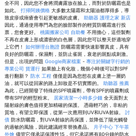
全不同，因此您不會將潤膚露放在臉上，而對於防曬霜也是
如此。
打掃阿姨價格
大多數太陽霜和太陽油都厚得多，導
致皮疹或痤瘡會引起更敏感的皮膚。
助聽器
護理之家 新店
因此，通過使用專門為您的臉部製作的輕質防曬霜進行投
票，您會更好。
桃園搬家公司
自助餐
不用擔心，這些製劑
不再在皮膚上形成濃密的白色層，因此您可以整天舒適地穿
上它們！
如何辦理台胞證
防曬霜需要快速影響真皮，具有
良好的防曬霜，保濕劑，並防止雀斑，衰老的斑點或刺激。
但是，出現的問題
Google商家檔案
-
專注於關鍵字行銷的
專業公司
貨運行
如果臉上有化妝，幾個小時後可以對SPF
進行翻新？
防水 工程
僅僅是因為您想在皮膚上塗一層奶
油，就可以從回家的路上卸妝是不切實際的。
助聽器 推薦
為此，已經開發了特殊的SPF噴霧劑，帶有SPF的噴霧劑或
帶有SPF的輕型粉末。
居家清潔一小時多少錢
全天面對太
陽射線的膚色值得更加精確的保護。 憑藉輕巧的，非粘的
質地，有望立即保護，從第一次應用到UV和UVA射線。
討
債
防水防曬霜，對UVA射線的高保護，並降低了陽光觸發
的過敏的風險，因此建議經常替換產品。
月子中心
下午茶
外燴
儘管它僅承諾保護性15，但它承諾將有80分鐘的防水