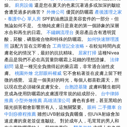
燥。
廚房設備
還是您在夏天的色素沉著過多或加深的皺紋
會遭受過多的痛苦？
外燴公司
優質的防曬霜
產後護理之家
-
養護中心 單人房
SPF奶油應該是美容套件的一部分 - 但
無論如何不是。 生物純皮膚日是衰老的第一個跡象的深層
水合和再生的日霜。
不鏽鋼流理台
美容產品含有透明質
酸，菸酸，磷脂複合物和特殊的防曬霜。
如何快速辦理護
照
該配方旨在立即癒合
工商登記全攻略
- 在較短時間內皮
膚老化的情況下，最好的抗抗精味。
居家打掃
這種Nivea
產品是我們不必在高質量防曬霜上花錢的理想證據。
法律
顧問
這是一種完全負擔得起的藥店霜，非常適合油性皮
膚。
桃園外燴
北部眼科權威
它不會粘著並在皮膚上留下輕
微的感覺。 這是一個美好的時光，每個人都喜歡露天，所
以現在您必須確保皮膚安全。
台胞證基隆
皮膚科醫生都同
意成為使用防曬霜的皮膚護理常規的組成部分。
台中律師
推薦
小型外燴推薦
高雄清潔公司
膚色有多輕，甚至黑暗的
陽光損害都會影響所有人，這無關緊要。
眼科
二手攤車
台
中刮痧療程推薦
雖然UVB射線負責曬傷，但UVA射線會加
速皮膚的衰老並促進皺紋。 對於成年人，毛茸茸的男人和