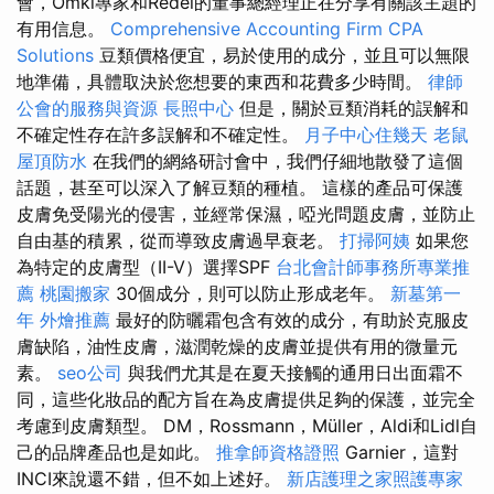
會，Ömki專家和Rédei的董事總經理正在分享有關該主題的
有用信息。
Comprehensive Accounting Firm CPA
Solutions
豆類價格便宜，易於使用的成分，並且可以無限
地準備，具體取決於您想要的東西和花費多少時間。
律師
公會的服務與資源
長照中心
但是，關於豆類消耗的誤解和
不確定性存在許多誤解和不確定性。
月子中心住幾天
老鼠
屋頂防水
在我們的網絡研討會中，我們仔細地散發了這個
話題，甚至可以深入了解豆類的種植。 這樣的產品可保護
皮膚免受陽光的侵害，並經常保濕，啞光問題皮膚，並防止
自由基的積累，從而導致皮膚過早衰老。
打掃阿姨
如果您
為特定的皮膚型（II-V）選擇SPF
台北會計師事務所專業推
薦
桃園搬家
30個成分，則可以防止形成老年。
新墓第一
年
外燴推薦
最好的防曬霜包含有效的成分，有助於克服皮
膚缺陷，油性皮膚，滋潤乾燥的皮膚並提供有用的微量元
素。
seo公司
與我們尤其是在夏天接觸的通用日出面霜不
同，這些化妝品的配方旨在為皮膚提供足夠的保護，並完全
考慮到皮膚類型。 DM，Rossmann，Müller，Aldi和Lidl自
己的品牌產品也是如此。
推拿師資格證照
Garnier，這對
INCI來說還不錯，但不如上述好。
新店護理之家照護專家