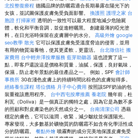
北投整復療程
德國品牌的防曬霜適合長期暴露在陽光下的
女孩，並試圖保護皮膚免受負面影響。
換護照
護理之家
台
胞證
打掃家裡
透明的一致性可以最大程度地減少危險屍
體，軟化和平衡音調，並促進輕曬黑。 創建最薄的啞光塗
料，在日光浴時保留在皮膚層中的水分。
高級外燴
google
seo教學
散光
它可以保護皮膚免受溫度脅迫的侵害，並用
有用的物質滋養牠，使其更柔軟，更靈活。
台北徵信社
搬
家費用
台中輕井澤按摩服務
藍芽助聽器
這也證實了這一
點，即客戶還說這是價格和質量，油膩，保護，良好氣味，
保濕，防止老年景點的最佳產品之一。 例如，SPF
會計師
事務所
30在淺色皮膚上的持續時間比棕色的皮膚短得多。
經絡養生課程
塔位價格
月子中心費用
按照該SPF奶油的包
裝重複該應用程序。
台中西屯按摩推薦
養老院
幾年前，杜
利瓦（Doliva）是一個真正的獨特之處，因為它是為數不多
的照顧和對皮膚染色的天然成分之一。
台南清潔公司
憑藉
穩定的膚色，它可以滋潤，收緊，減少皺紋並保護陽光。
專家發現，大多數基於礦物質的防曬霜不如含有化學活性成
分的防曬霜。
餐點外燴
噴霧劑的成分完美地保護皮膚免受