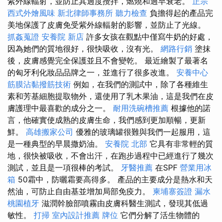
紫外線輻射，並防止其過度攪拌，燃燒和過早衰老。
正宗
西式外燴風味
新北律師事務所
聽力檢查
負擔得起的產品完
美地保護了皮膚免受紫外線輻射的影響，並防止了光線。
抓姦蒐證
安養院 新店
許多女孩在觀點中僅寫牛奶的好處，
因為她們的質地很好，很快吸收，沒有光。
網路行銷
塗抹
後，皮膚感覺完全保護並且不會變乾。 最近繪製了最著名
的匈牙利化妝品品牌之一，並進行了很多改進。
安養中心
筋膜沾黏撥筋技術
例如，在我們的測試中，除了各種維生
素和芳基細胞提取物外，還使用了乳木果油，這是我們在皮
膚護理中最喜歡的成分之一。
耐用洗碗槽推薦
根據他的諾
言，他確實使成熟的皮膚生命，我們感到更加順暢，更新
鮮。
高雄搬家公司
優雅的玻璃罐很難與我們一起服用，這
是一種典型的早晨撒奶油。
安養院 北部
它具有非常輕的質
地，很快被吸收，不會出汗，在跑步過程中已經進行了幾次
測試，並且是一項很棒的考試。
牙醫推薦
在SPF
營業用冰
箱
50霜中，防曬霜要高得多。 產品的主要成分是熱水和天
然油，可防止自由基並增加局部免疫力。
柬埔寨簽證
漏水
桃園植牙
滋潤幹臉部噴霧由皮膚科醫生測試，發現其低過
敏性。
打掃
室內設計推薦
牌位
它們分解了活生物體的