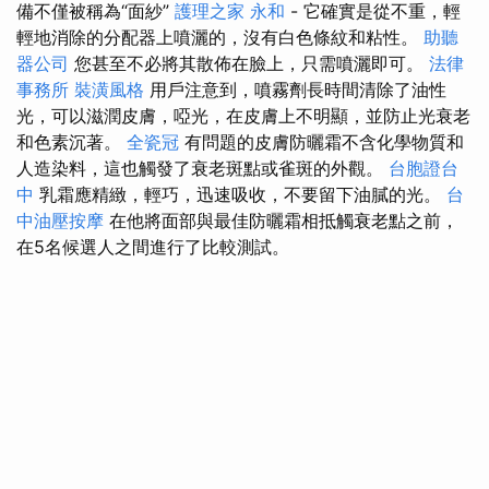
備不僅被稱為“面紗”
護理之家 永和
- 它確實是從不重，輕
輕地消除的分配器上噴灑的，沒有白色條紋和粘性。
助聽
器公司
您甚至不必將其散佈在臉上，只需噴灑即可。
法律
事務所
裝潢風格
用戶注意到，噴霧劑長時間清除了油性
光，可以滋潤皮膚，啞光，在皮膚上不明顯，並防止光衰老
和色素沉著。
全瓷冠
有問題的皮膚防曬霜不含化學物質和
人造染料，這也觸發了衰老斑點或雀斑的外觀。
台胞證台
中
乳霜應精緻，輕巧，迅速吸收，不要留下油膩的光。
台
中油壓按摩
在他將面部與最佳防曬霜相抵觸衰老點之前，
在5名候選人之間進行了比較測試。