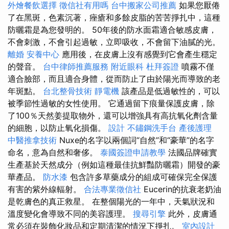
外燴餐飲選擇
徵信社有用嗎
台中搬家公司推薦
如果您厭倦
了在黑斑，色素沉著，痤瘡和多餘皮脂的苦苦掙扎中，這種
防曬霜是為您發明的。 50年後的防水面霜適合敏感皮膚，
不會刺激，不會引起過敏，立即吸收，不會留下油膩的光。
離婚
安養中心
應用後，在皮膚上沒有感覺到它會產生穩定
的聲音。
台中律師推薦服務
附近眼科
杜拜簽證
噴霧不僅
適合臉部，而且適合身體，從而防止了由於陽光而導致的老
年斑點。
台北整骨技術
靜電機
該產品是低過敏性的，可以
被季節性過敏的女性使用。 它通過留下痕量保護皮膚，除
了100％天然姜提取物外，還可以增強具有高抗氧化劑含量
的細胞，以防止氧化損傷。
設計
不鏽鋼洗手台
產後護理
中醫推拿技術
Nuxe的名字以兩個詞“自然”和“豪華”的名字
命名，意為自然和奢侈。
泰國簽證申請教學
法國品牌確實
生產基於天然成分（例如這種最佳抗鮮豔防曬霜）開發的豪
華產品。
防水漆
包含許多草藥成分的組成可確保完全保護
有害的紫外線輻射。
合法專業徵信社
Eucerin的抗衰老奶油
是乾膚色的真正救星。 在整個陽光的一年中，天氣狀況和
溫度變化會導致不同的美容護理。
搜尋引擎
此外，皮膚通
常必須在裝飾化妝品和定期清潔的情況下掙扎。
室內設計