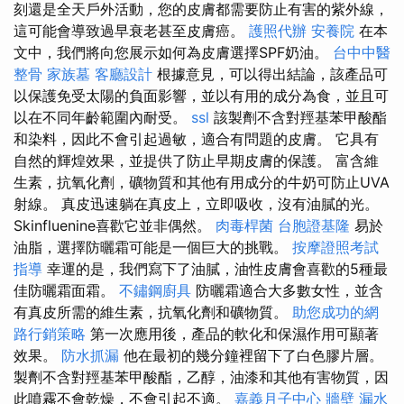
刻還是全天戶外活動，您的皮膚都需要防止有害的紫外線，
這可能會導致過早衰老甚至皮膚癌。
護照代辦
安養院
在本
文中，我們將向您展示如何為皮膚選擇SPF奶油。
台中中醫
整骨
家族墓
客廳設計
根據意見，可以得出結論，該產品可
以保護免受太陽的負面影響，並以有用的成分為食，並且可
以在不同年齡範圍內耐受。
ssl
該製劑不含對羥基苯甲酸酯
和染料，因此不會引起過敏，適合有問題的皮膚。 它具有
自然的輝煌效果，並提供了防止早期皮膚的保護。 富含維
生素，抗氧化劑，礦物質和其他有用成分的牛奶可防止UVA
射線。 真皮迅速躺在真皮上，立即吸收，沒有油膩的光。
Skinfluenine喜歡它並非偶然。
肉毒桿菌
台胞證基隆
易於
油脂，選擇防曬霜可能是一個巨大的挑戰。
按摩證照考試
指導
幸運的是，我們寫下了油膩，油性皮膚會喜歡的5種最
佳防曬霜面霜。
不鏽鋼廚具
防曬霜適合大多數女性，並含
有真皮所需的維生素，抗氧化劑和礦物質。
助您成功的網
路行銷策略
第一次應用後，產品的軟化和保濕作用可顯著
效果。
防水抓漏
他在最初的幾分鐘裡留下了白色膠片層。
製劑不含對羥基苯甲酸酯，乙醇，油漆和其他有害物質，因
此噴霧不會乾燥，不會引起不適。
嘉義月子中心
牆壁 漏水