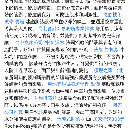
常日期進行常規的皮膚保護，但值得在預計將暴露於更陽光
下的情況下使用防曬霜。 由於存在青銅劑，面部會獲得微
妙的陰影，使皮膚良好，可防止脫水和刺激性。
撥筋技術
教學
寶塔
建議將該設備塗在乾淨的臉上，並通過按摩運動
將其吸入真皮。
台北會計師事務所專業推薦
應用後，沒有
油性光，出現穩定的音調，並提供了針對紫外線的完全保
護。
台中搬家公司
外牆 漏水
法國治癒的鬥爭與衰老的斑
點鬥爭，並防止由於陽光導致它們的外觀。
失智症
抓姦
牛
奶均勻地塗在臉上，不會引起刺激，很快被吸收，不會留下
油膩的光。 該成分含有油和維生素，可提供互補的保護，
以防止過早衰老，面部與年齡相關的變化。
護理之家 台北
眾所周知的俄羅斯品牌的防曬霜強烈保護所有皮膚免受紫外
線輻射的負面影響。
柬埔寨旅遊簽證辦理
裝潢
葉酸和透明
質酸的特殊抗氧化劑複合物中和自由基的負面影響，使皮膚
緊密而彈性。
台胞證高雄
該產品含有椰子和乳木果油和泛
醇，以保持水分水平，再生皮膚，清除發紅和炎症。
搬家
公司推薦
用戶對該產品感到滿意，突出了高陽光，良好的
水分和價格實惠的價格。
骨導式助聽器
La
居家清潔300元
Roche-Posay噴霧劑是針對所有皮膚類型進行的，包括有