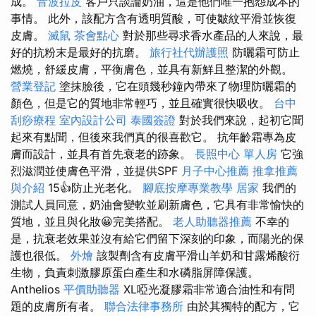
成。
音波拉皮
客戶只談論奶油，這是他們唯一抱怨成本的
事情。 此外，該配方含有透明質酸，可使皺紋平滑並恢復
皮膚。
滅鼠
茶會點心
對於那些尋求香水產品的人來說，最
好的抗粉末是最好的抗磨。
旅行社代辦護照
防曬霜可防止
燃燒，舒緩皮膚，平衡膚色，並具有新鮮且整潔的外觀。
營業登記
塗抹臉後，它在頭幾秒鐘內帶來了物理防曬霜的
顏色，但是它的質地非常輕巧，並且確實很快吸收。
台中
刮痧療程
室內設計公司
泰國簽證
對於我們來說，起初它聞
起來有點聞，但後來我們真的很喜歡它。 抗年齡霜專為皮
膚而設計，並具有首先衰老的跡象。
長照中心 單人房
它強
烈滋潤並使膚色平滑，並提供SPF
月子中心推薦
推拿推薦
與介紹
15👍防止光老化。
腳底按摩專業教學
居家
我們的
測試人員同意，奶油會變軟並刷新膚色，它具有非常愉快的
質地，並且與化妝😀完美搭配。
老人助聽器推薦
不幸的
是，抗衰老效果並沒有給它們留下深刻的印象，而陽光的保
護也很低。
外燴
該製劑含有皮膚平滑山羊奶和甘露烯酸衍
生物，負責刺激膠原蛋白產生和水磷脂屏障保護。
Anthelios
平價助聽器
XL啞光凝膠霜非常適合油性和有問
題的皮膚所有者。
聯合法律事務所
由於其獨特的配方，它