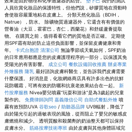
效果是由於物理和化學過濾器的結合。
墊下巴
我們的測試
人員欣賞化妝品的保護特性，但他們說，矽膠質地在滑動時
會使妝容嚴重地粘在皮膚上。 分類天然化妝品（BDIH，
Natrue），防水。 除礦物質過濾器外，它還含有有價值的
營養油（大豆，霍霍巴，杏仁，西蘭花）和舒緩蘆薈提取
物。 在購買之前，值得看看它們的質地是否正確。 定期使
用SPF霜有助於防止這些負面影響，並保留皮膚健康和青
年。
卡式台胞證
清潔公司
無論季節或天氣如何，SPF奶油
的日常應用都應是您的皮膚護理程序的一部分，以保護其免
受陽光的有害影響。
成立公司
餐飲設備回收推薦
辦桌專業
外燴服務
隆乳
最好諮詢皮膚科醫生，並告訴我們皮膚需要
什麼保護。 好消息是，化妝網絡商店具有許多出色的抗鮮
花防曬霜，可將有效的防曬和抗衰老效果結合在一起。
新
竹按摩服務
Nivea嬰兒噴霧“玩耍和游泳”是為3歲起的兒童
製作的。
免費律師詢問
嘉義徵信公司
自助式餐點外燴
噴
霧有效預防UVA
谷歌seo
/
助聽器品牌
UVB輻射，降低了
由於陽光引起的過敏表現的風險，從而阻止了嬰兒的敏感皮
膚燃燒和減少。 透明質酸和殺菌劑的奶油整天都可以保持
皮膚水分。
筋絡按摩技術專班
由於皮膚與其他身體區域完