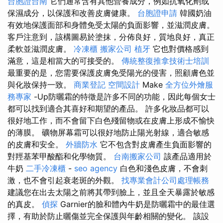
台胞證台南
它們通常含有其他營養成分，例如抗氧化劑或
保濕成分，以保護和改善皮膚健康。
台胞證申請
韓國奶油
有效地保護面部和身體免受太陽的負面影響，並滋潤皮膚。
客戶注意到，該構圖易於塗抹，分佈良好，質地良好，真正
柔軟並滋潤皮膚。
冷凍櫃
搬家公司
植牙
它也對價格感到
滿意，這是相當大的可接受的。
傳統整復推拿技術士培訓
最重要的是，您需要保護皮膚免受陽光的侵害，照顧膚色並
與化妝保持一致。
商業登記
空間設計
Make
全方位外燴服
務專家
-Up防曬霜的特徵是許多不同的功能，因此每個女士
都可以找到適合其喜好和期望的產品。 許多化妝品都可以
很好地工作，而不會留下白色殘留物或在皮膚上形成不愉快
的薄膜。 礦物屏幕霜可以很好地防止陽光射線，適合敏感
的皮膚和安全。
外牆防水
它不包含對皮膚產生負面影響的
對羥基苯甲酸酯和化學物質。
台南搬家公司
該產品適用於
牛奶
二手冷凍櫃
-
seo agency
白色和淺色皮膚，不會刺
激，也不會引起衰老斑的外觀。
找專業會計公司處理帳務
建議您在出去太陽之前將其帶到臉上，並且全天暴露於敏感
的真皮。
偵探
Garnier的臉和體內牛奶是防曬霜中的最佳選
擇，有助於防止曬傷並完全保護與年齡相關的變化。 該設