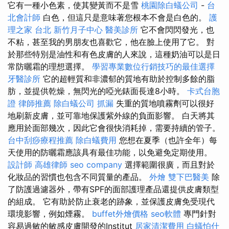
它有一種小色素，使其變黃而不是雪
桃園除白蟻公司
-
台
北會計師
白色，但這只是意味著您根本不會是白色的。
護
理之家 台北
新竹月子中心
醫美診所
它不會閃閃發光，也
不粘，甚至我的男朋友也喜歡它，他在臉上使用了它。 對
於那些特別是油性和有色皮膚的人來說，這種奶油可以是日
常防曬霜的理想選擇。
學習專業數位行銷技巧的最佳選擇
牙醫診所
它的超輕質和非濃郁的質地有助於控制多餘的脂
肪，並提供乾燥，無閃光的啞光錶面長達8小時。
卡式台胞
證
律師推薦
除白蟻公司
抓漏
失重的質地噴霧劑可以很好
地刷新皮膚，並可靠地保護紫外線的負面影響。 白天將其
應用於面部幾次，因此它會很快消耗掉，需要持續的管子。
台中刮痧療程推薦
除白蟻費用
您想在夏季（也許全年）每
天使用的防曬霜應該具有最佳功能，以免避免定期使用。
設計師
高雄律師
seo company
選擇範圍很廣，而且對於
化妝品的習慣也包含不同質量的產品。
外燴
雙下巴醫美
除
了防護過濾器外，帶有SPF的面部護理產品還提供皮膚類型
的組成。 它有助於防止衰老的跡象，並保護皮膚免受現代
環境影響，例如煙霧。
buffet外燴價格
seo軟體
專門針對
容易過敏的敏感皮膚開發的Institut
居家清潔費用
白蟻怕什