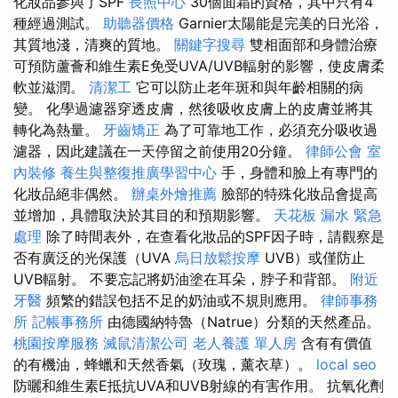
化妝品參與了SPF
長照中心
30個面霜的資格，其中只有4
種經過測試。
助聽器價格
Garnier太陽能是完美的日光浴，
其質地淺，清爽的質地。
關鍵字搜尋
雙相面部和身體治療
可預防蘆薈和維生素E免受UVA/UVB輻射的影響，使皮膚柔
軟並滋潤。
清潔工
它可以防止老年斑和與年齡相關的病
變。 化學過濾器穿透皮膚，然後吸收皮膚上的皮膚並將其
轉化為熱量。
牙齒矯正
為了可靠地工作，必須充分吸收過
濾器，因此建議在一天停留之前使用20分鐘。
律師公會
室
內裝修
養生與整復推廣學習中心
手，身體和臉上有專門的
化妝品絕非偶然。
辦桌外燴推薦
臉部的特殊化妝品會提高
並增加，具體取決於其目的和預期影響。
天花板 漏水 緊急
處理
除了時間表外，在查看化妝品的SPF因子時，請觀察是
否有廣泛的光保護（UVA
烏日放鬆按摩
UVB）或僅防止
UVB輻射。 不要忘記將奶油塗在耳朵，脖子和背部。
附近
牙醫
頻繁的錯誤包括不足的奶油或不規則應用。
律師事務
所
記帳事務所
由德國納特魯（Natrue）分類的天然產品。
桃園按摩服務
滅鼠清潔公司
老人養護 單人房
含有有價值
的有機油，蜂蠟和天然香氣（玫瑰，薰衣草）。
local seo
防曬和維生素E抵抗UVA和UVB射線的有害作用。 抗氧化劑