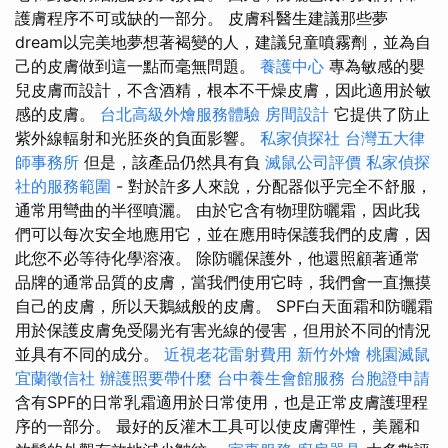
護膚程序不可或缺的一部分。 皮膚科醫生建議那些夢
dream以完美地夢想著褐變的人，建議兒童噴霧劑，並為自
己的皮膚做到這一點而毫無問題。
養護中心
專為敏感的嬰
兒皮膚而設計，不含酒精，根本不干燥皮膚，因此適用於敏
感的皮膚。
台北高級外燴服務體驗
房間設計
它提供了防止
紫外線輻射和光胚炎的負面影響。
私家偵探社
台灣五大律
師事務所
但是，該產品仍然具有負
滅鼠公司評價
私家偵探
社的服務範圍
- 對於許多人來說，分配器似乎完全不舒服，
通常用彎曲的半徑噴灑。 由於它含有物理防曬霜，因此我
們可以每次安全地應用它，並在應用時保護我們的皮膚，因
此您不必等待化學溶液。 除防曬保護外，他還照顧著通常
品牌的通常品質的皮膚，當我們使用它時，我們會一直撫摸
自己的皮膚，所以天鵝絨般的皮膚。 SPF白天面霜和防曬霜
用於保護皮膚免受陽光有害光線的侵害，但用於不同的情況
並具有不同的成分。
近視老花雷射費用
新竹外燴
桃園滅鼠
宜蘭徵信社
辦護照要帶什麼
台中養生會館服務
台胞證申請
含有SPF的日常乳霜適用於日常使用，也是正常皮膚護理程
序的一部分。 最好的反灌木工具可以使皮膚彈性，美麗和