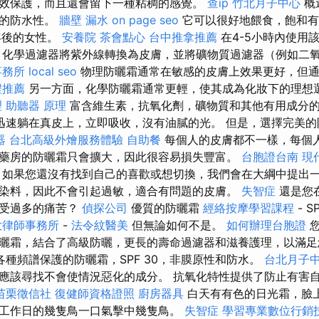
效保護，而且還會留下一種粘稠的感覺。
查ip
竹北月子中心
概
奶的防水性。
牆壁 漏水
on page seo
它可以很好地餵食，飽和有
年後的女性。
安養院
茶會點心
台中推拿推薦
在4-5小時內使用
 化學過濾器將紫外線轉換為皮膚，並將礦物質過濾器（例如二
事務所
local seo
物理防曬霜通常在敏感的皮膚上效果更好，但通
程推薦
另一方面，化學防曬霜通常更輕，使其成為化妝下的理想
理
助聽器 原理
富含維生素，抗氧化劑，礦物質和其他有用成分的
迅速躺在真皮上，立即吸收，沒有油膩的光。 但是，選擇完美的
器
台北高級外燴服務體驗
自助餐
每個人的皮膚都不一樣，每個
藥房的防曬霜只會擴大，因此很容易損失豐富。
台胞證台南
現
如果您還沒有找到自己的喜歡或想切換，我們會在大綱中提出一
染料，因此不會引起過敏，適合有問題的皮膚。
失智症
還是您
遭受過多的痛苦？
偵探公司
優質的防曬霜
經絡按摩學習課程
- 
大律師事務所
-
法令紋醫美
但無論如何不是。
如何辦理台胞證
您
曬霜，結合了高級防曬，更長的壽命過濾器和滋養護理，以滿足
種頻譜保護的防曬霜，SPF 30，非膜原性和防水。
台北月子
應該尋找不會使情況惡化的成分。 抗氧化特性提供了防止有害
苗栗徵信社
復健師資格證照
廚房器具
白天有有色的日光霜，臉
工作日的幾隻鳥一口氣擊中幾隻鳥。
失智症
學習專業數位行銷