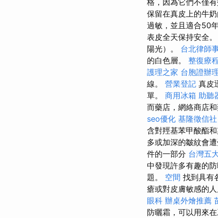
格，因為它們不僅有
保留在真皮上的牛
過敏，並且適合50
表皮全天保持安全。
陽光）。
台北律師
的白色層。
整復療
護理之家
台胞證辦
線。
營業登記
真皮
單。
商用冰箱
助聽
而藥店，網絡商店和
seo優化
基隆徵信社
含對羥基苯甲酸酯和
多或加深的皺紋會
件的一部分
台灣五
中發現許多有趣的防
題。
空間
找到具有各
瘡或對皮膚敏感的人
眼科
辦桌外燴推薦
防曬霜，可以用來在