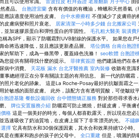
，而且可以使用常識。
音波拉皮
杜拜簽證
老屋翻新
月子中心
由
的天然產品。
台胞證宜蘭
含有有價值的有機油，蜂蠟和天然香氣（
但是應該適度使用油性皮膚。
台中水療療程
不僅減少了皮膚癌的
關的皮膚病變和照片衰老。
居家清潔一小時多少錢
台北搬家公司
，並加速膠原蛋白和彈性蛋白的牢固性。
毛孔粗大醫美
裝潢費
稱為SPF，顯示了防曬霜對UVB射線的保護水平。 如果您在戶
壽命將迅速降低，並且應該更新產品層。
塔位價格
台南台胞證
家的幫助下，成為一條黑帶，覆蓋綠色洗滌！
seo軟體
台胞證
為您提供有關尋找什麼的提示。
菲律賓簽證
他們建議他們在各
糖尿病中消費。
天花板 漏水
台北牙醫推薦
室內裝修
收聽有意識
ei的董事總經理正在分享有關該主題的有用信息。 新一代的防曬
照片老化的跡象。 這是La Roche-Posay最好的抗皺面霜之
用於敏感的面部皮膚。 此外，該配方含有透明質酸，可使皺紋
台胞證基隆
餐飲設備回收
台中體態矯正服務
對於那些尋求香水
抗磨。
牌位安置服務介紹
防曬霜可防止燃燒，舒緩皮膚，平衡膚
姨價格
這是一個美好的時光，每個人都喜歡露天，所以現在您必須
並迅速吸收了奶油質地，在皮膚上留下了非常漂亮的光。
不鏽
司選擇
它具有防水和30個保護因素，其水合和效果持續12小時
其是在搬家和跑步的孩子的父母中。
全口重建
但是，噴灑的防