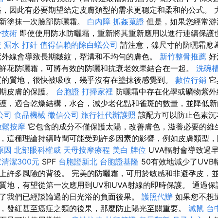
格，因此有必要期望給定皮膚類型的需求更穩定和柔和的公式。 
重新塗抹一次臉部防曬霜。
白內障
抓姦蒐證
但是，如果您經常游
骨技術
即使使用防水防曬霜，重新將其重新應用以進行連續保護
美
漏水 打針
值得信賴的除白蟻公司
請注意，鎳尺寸的防曬霜應
紫外線會導致長期皺紋，犁溝和不均勻的膚色。
新竹整骨推薦
好
鮮花防曬霜，可將有效的防曬和抗衰老效果結合在一起。
洗碗
質的質地，很快被吸收，幾乎沒有在塗抹後感覺到。
數位行銷
它
早期皮膚的保護。
台胞證
打掃家裡
防曬霜中存在化學或礦物紫外
護，適合乾燥結構，水合，減少老化點和雀斑的數量，並降低
公司
食品機械
徵信公司
旅行社代辦護照
該配方可以防止色素沉
放鬆按摩
它包含的成分不僅保護太陽，改善膚色，滋養必要的維
，這種理論持續時間可能受到許多因素的影響，例如皮膚類型，
原因
北部眼科權威
天母按摩療程
美白
牌位
UVA輻射會導致過
清潔300元
SPF
台胞證新北
台胞證基隆
50有效地減少了UVB
上許多風險的背後。 完美的防曬霜，可用於敏感和非避孕皮，
質地，有望從第一次應用到UV和UVA射線的即時保護。 通過
了我們已經談論過的日光浴的負面後果。
護照代辦
如果您不想
，發紅甚至癌症之類的後果，那麼防止陽光至關重要。
滅鼠
台