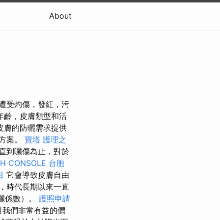
About
則我們會遭受灼傷，發紅，污
年齡，皮膚類型和活
皮膚的防曬需求提供
決方案。
寶塔
護理之
直到曬傷為止，對於
CH CONSOLE
台胞
目
它會導致皮膚自由
，時代長期以來一直
防曬係數）。
護照申請
對我們非常有益的價