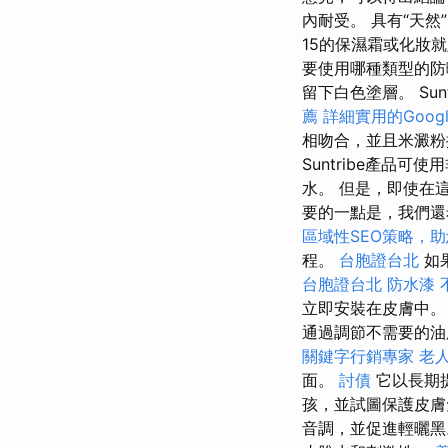
內耐受。 具有“天
15的保濕霜或化妝
要使用哪種類型的
留下白色塗層。 Su
薦
詳細實用的Googl
相吻合，並且米澱
Suntribe產
水。 但是，即使在
要的一點是，我們還
區域性SEO策略，
程。
台胞證台北
如
台胞證台北
防水漆
立即安裝在皮膚中。
通過調節不需要的
關鍵字行銷專家
老
面。
討債
它以長期
孩，並試圖保護皮
音調，並促進輕曬