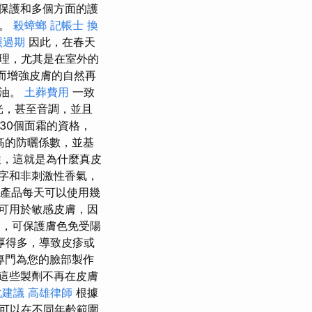
保護和多個方面的護
多。
殺蟑螂
記帳士
換
照過期
因此，在春天
理，尤其是在室外的
從而增強皮膚的自然再
的油。
土葬費用
一致
光，甚至音調，並且
30個面霜的資格，
高的防曬係數，並基
，這就是為什麼真皮
字和非刺激性香氣，
產品每天可以使用幾
可用於敏感皮膚，因
方案，可保護膚色免受陽
厚得多，導致皮疹或
專門為您的臉部製作
這些製劑不再在皮膚
化建議
高雄律師
根據
可以在不同年齡範圍