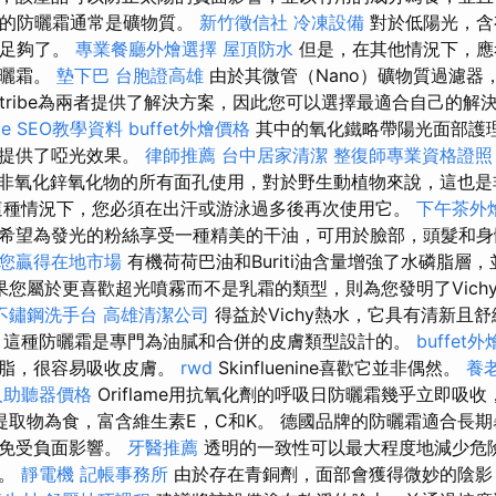
然”的防曬霜通常是礦物質。
新竹徵信社
冷凍設備
對於低陽光，含
就足夠了。
專業餐廳外燴選擇
屋頂防水
但是，在其他情況下，應
防曬霜。
墊下巴
台胞證高雄
由於其微管（Nano）礦物質過濾器
ntribe為兩者提供了解決方案，因此您可以選擇最適合自己的解
e SEO教學資料
buffet外燴價格
其中的氧化鐵略帶陽光面部護
粉提供了啞光效果。
律師推薦
台中居家清潔
整復師專業資格證
品可使用非氧化鋅氧化物的所有面孔使用，對於野生動植物來說，這也
這種情況下，您必須在出汗或游泳過多後再次使用它。
下午茶外
希望為發光的粉絲享受一種精美的干油，可用於臉部，頭髮和
助您贏得在地市場
有機荷荷巴油和Buriti油含量增強了水磷脂層
果您屬於更喜歡超光噴霧而不是乳霜的類型，則為您發明了Vichy
不鏽鋼洗手台
高雄清潔公司
得益於Vichy熱水，它具有清新且
 這種防曬霜是專門為油膩和合併的皮膚類型設計的。
buffet
油脂，很容易吸收皮膚。
rwd
Skinfluenine喜歡它並非偶然。
養
人助聽器價格
Oriflame用抗氧化劑的呼吸日防曬霜幾乎立即吸
提取物為食，富含維生素E，C和K。 德國品牌的防曬霜適合長
膚免受負面影響。
牙醫推薦
透明的一致性可以最大程度地減少危
黑。
靜電機
記帳事務所
由於存在青銅劑，面部會獲得微妙的陰影