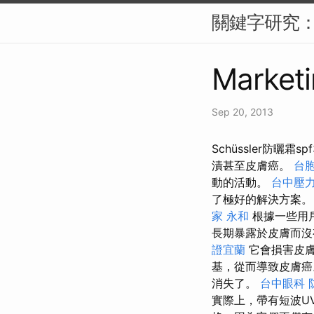
關鍵字研究：S
Marketi
Sep 20, 2013
Schüssler防曬霜
漬甚至皮膚癌。
台
動的活動。
台中壓
了極好的解決方案
家 永和
根據一些用
長期暴露於皮膚而沒
證宜蘭
它會損害皮膚
基，從而導致皮膚
消失了。
台中眼科
實際上，帶有短波U