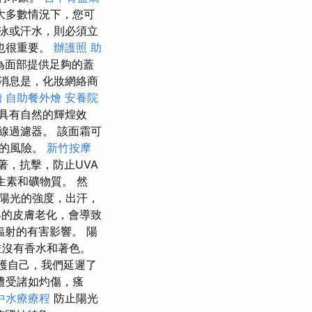
大多數情況下，您可
泳或汗水，則必須立
也很重要。
辦護照
助
為面部提供足夠的蓋
消息是，化妝網絡商
槽
自助餐外燴
安養院
具有自然的輝煌效
線過濾器。 該面霜可
新的風險。
新竹按摩
著，抗擊，防止UVA
生素和礦物質。 然
陽光的強度，出汗，
早的皮膚老化，會導致
輻射的有害影響。 陽
並沒有香水和著色。
保護自己，我們延遲了
遭受諸如灼傷，瘙
中水療療程
防止陽光