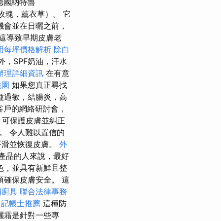
德國納特魯
玫瑰，薰衣草）。 它
機會並在日曬之前，
這導致早期皮膚老
用每坪價格解析
除白
外，SPF奶油，汗水
辦理詳細資訊
在有意
桃園
如果您真正尋找
種過敏，結腸炎，高
客戶的網絡研討會，
霜，可保護皮膚並糾正
一。 令人難以置信的
平滑並恢復皮膚。
外
產品的人來說，最好
色，並具有新鮮且整
確保皮膚安全。 這
鋼廚具
聯合法律事務
。
記帳士推薦
這種防
曬霜是針對一些專