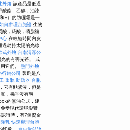
北外燴
該產品是低過
甲酸酯，乙醇，油漆
和E）的防曬霜是一
如何辦理台胞證
生物
質酸，菸酸，磷脂複
中心
在較短時間內皮
通過劫持太陽的光線
歐式外燴
台南清潔公
光的有害光芒。 成
使用它們。
熱門外燴
路行銷公司
製劑是八
工
重聽 助聽器
台胞
，它有點緊湊，但是
溫和，幾乎沒有明
lock的無油公式，建
膚免受現代環境影響，
在認證時，有7個資金
。
隆乳
快速辦理台胞
刻的印象。
台中骨盆矯