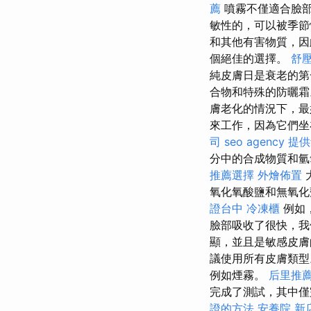
薦
噴霧不僅適合臉
敏性的，可以被季
和其他有害物質，因
個絕佳的選擇。
舒
純皮膚日是衰老的第
合物和特殊的防曬
膚老化的情況下，最
來工作，因為它們坐
司
seo agency
提供
分中的合成物質和氫氧
推薦選擇
外燴佈置
氧化氧酸鹽和無氧化
證台中
冷凍櫃
例如
臉部吸收了很快，我
顯，並且是敏感皮膚的絕
議使用所有皮膚類
例如煙霧。
后里推
完成了測試，其中僅
證的方法
安養院 新