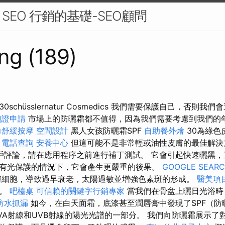
EO 行銷的基礎-SEO顧問
ng (189)
spf30schüsslernatur Cosmedics 我們需要保護自己，否
胞證申請
市場上的防曬霜都不值得，因為我們需要考慮到我們的
力舒緩按摩
空間設計
黑人女孩防曬霜SPF
自助餐外燴
30為綠色
。
電話查詢
安養中心
但這可能不是非常輕或油性皮膚的最佳解
戶評論，請在應用程序之前進行補丁測試。 它會引起快速曬黑，
有光保護的情況下，它會產生更嚴重的後果。
GOOGLE SEAR
細胞，導致過早衰老，太陽過敏並增強色素斑的形成。
醫美項
癌。
吧檯桌
可信賴的關鍵字行銷專家
當我們在骨盆上曬日光浴時
防水抓漏
如今，在白天面霜，底漆甚至潤唇膏中發現了SPF（
VA射線和UVB射線的陽光光譜的一部分。 我們向防曬霜展示了