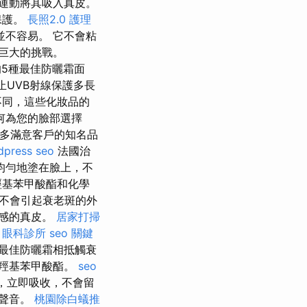
運動將其吸入真皮。
保護。
長照2.0
護理
不容易。 它不會粘
巨大的挑戰。
5種最佳防曬霜面
止UVB射線保護多長
不同，這些化妝品的
何為您的臉部選擇
多滿意客戶的知名品
dpress seo
法國治
均勻地塗在臉上，不
羥基苯甲酸酯和化學
也不會引起衰老斑的外
敏感的真皮。
居家打掃
。
眼科診所
seo 關鍵
最佳防曬霜相抵觸衰
無羥基苯甲酸酯。
seo
，立即吸收，不會留
的聲音。
桃園除白蟻推