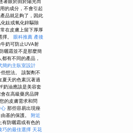
述著眼於由於陽光而
用的成分，不會引起
該產品就足夠了，因此
氧化鈦或氧化鋅驅除
常在皮膚上留下厚厚
選擇。
眼科推薦
產後
牛奶可防止UVA射
防曬霜並不是那麼簡
人都有不同的產品，
代簡約主臥室設計
些想法。 該製劑不
在夏天的色素沉著過
SPF奶油應該是美容套
會在高級藥房品牌
您的皮膚需求和問
中心
那些容易出現痤
自由基的保護。
附近
上有防曬霜或有色的
技巧的最佳選擇
天花