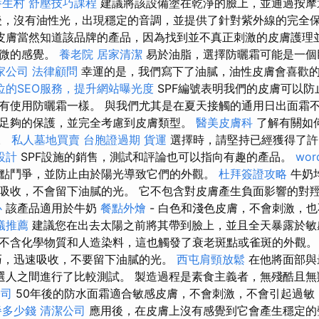
養生村
舒壓技巧課程
建議將該設備塗在乾淨的臉上，並通過按摩
，沒有油性光，出現穩定的音調，並提供了針對紫外線的完全
皮膚當然知道該品牌的產品，因為找到並不真正刺激的皮膚護理並
輕微的感覺。
養老院
居家清潔
易於油脂，選擇防曬霜可能是一個
家公司
法律顧問
幸運的是，我們寫下了油膩，油性皮膚會喜歡的
位的SEO服務，提升網站曝光度
SPF編號表明我們的皮膚可以防
有使用防曬霜一樣。 與我們尤其是在夏天接觸的通用日出面霜
足夠的保護，並完全考慮到皮膚類型。
醫美皮膚科
了解有關如
息。
私人墓地買賣
台胞證過期
貨運
選擇時，請堅持已經獲得了許
設計
SPF設施的銷售，測試和評論也可以指向有趣的產品。
wor
點鬥爭，並防止由於陽光導致它們的外觀。
杜拜簽證攻略
牛奶
吸收，不會留下油膩的光。 它不包含對皮膚產生負面影響的對
心
該產品適用於牛奶
餐點外燴
- 白色和淺色皮膚，不會刺激，
蟻推薦
建議您在出去太陽之前將其帶到臉上，並且全天暴露於
不含化學物質和人造染料，這也觸發了衰老斑點或雀斑的外觀
巧，迅速吸收，不要留下油膩的光。
西屯肩頸放鬆
在他將面部與
選人之間進行了比較測試。 製造過程是素食主義者，無殘酷且
公司
50年後的防水面霜適合敏感皮膚，不會刺激，不會引起過敏
餐多少錢
清潔公司
應用後，在皮膚上沒有感覺到它會產生穩定