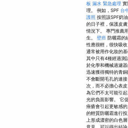
板 漏水 緊急處理
實
理。 例如，SPF
台
護照
按照該SPF奶
的日子裡，保護皮膚
情況下。 專門推薦
生。
壁癌
防曬霜的
性應很輕，很快吸
通常被用作化妝的
其中只有4種經過測
於化學和機械過濾
迅速獲得獨特的青
不會斷開毛孔的連接
次，而不必擔心表
為它們不太可能引起刺
光的負面影響。 它
痤瘡會引起更敏感
的輕質防曬霜進行
上形成濃密的白色層
意見，可以得出結論