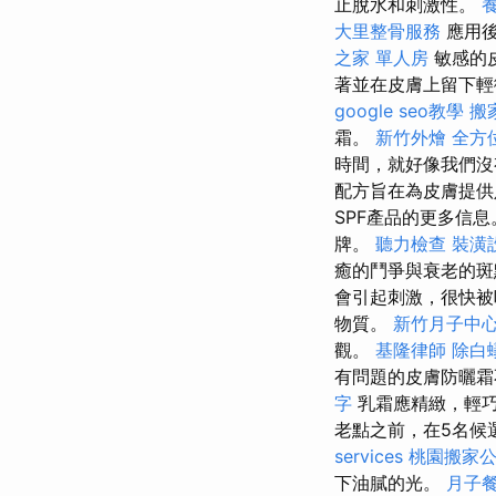
止脫水和刺激性。
大里整骨服務
應用後
之家 單人房
敏感的
著並在皮膚上留下
google seo教學
搬
霜。
新竹外燴
全方
時間，就好像我們沒
配方旨在為皮膚提供
SPF產品的更多信
牌。
聽力檢查
裝潢
癒的鬥爭與衰老的斑
會引起刺激，很快被
物質。
新竹月子中
觀。
基隆律師
除白
有問題的皮膚防曬霜
字
乳霜應精緻，輕
老點之前，在5名候
services
桃園搬家
下油膩的光。
月子