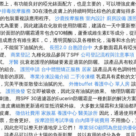
際上，有功能良好的啞光錶面配方，也是主要的，可以增強皮膚
中排毒按摩服務
30在淺色皮膚上的持續時間比棕色的皮膚短得
油的包裝重複該應用程序。
沙鹿按摩服務
室內設計
廚房設備
護
尤為重要，因此建議在化妝前使用防曬霜，建議在一天中重新整
用於面部的防曬霜通常包含Q10輔酶，蘆薈或維生素E等成分，
組成應含有維生素E，C，透明質酸以及各種軟化，滋養和水合
收，不能留下油膩的光。
長照2.0
台胞證台中
大多數面霜具有啞
基礎。
商業登記
九種化妝品參與了SPF
公司登記流程與注意事項
試。
牙醫
抗衰老護理的關鍵要素是適當的防曬。 該產品具有較
器的組合。
護照申請
台中體態矯正服務
居家
該產品具有色調特性
銅陰影的原因。
專業冷凍設備介紹
二手冷凍櫃
乳霜具有柔軟的文
，完美平衡並散發出油膩的光。
外燴buffet
養護中心 單人房
該
皮。
護照換發
它立即被吸收，因此沒有油膩的效果。 物理防曬霜
激。 用SPF 30過濾器的Eucerin防曬霜是一種創新的解決
促進皮膚細胞更新過程並抵消紫外線。 大多數太陽霜和太陽油都
的皮膚。
徵信社費用
家族墓
養護中心
醫美診所
因此，通過使用
投票，您會更好。
按摩證照考試準備
白內障手術費用
不用擔心，
，因此您可以整天舒適地穿上它們！
專業SEO顧問為您提供優
，該產品可以防止太陽的負面影響，並以有用的成分為食，並且