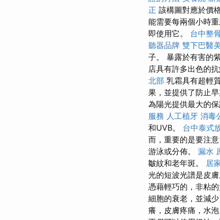
正
該構圖對應於價
能需要每兩個小時
即使用它。
台中整
聽器品牌
雙下巴醫
子。 暴露於有害的
店具有許多出色的抗
北部
乳霜具有超輕
果，並提供了防止
為陽光提供最大的保
服務
人工植牙
消毒
和UVB。
台中泰式
而，重要的是要注意
游泳或分佈。
漏水 
皺紋和老年斑。
居家
光的短波光譜是皮膚
憑藉輕巧的，非粘的
細胞的衰老，並減少
癢，皮膚疼痛，水泡