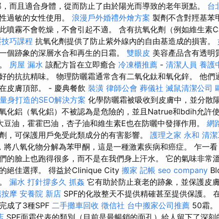
部，而且適合身體，從而防止了由於陽光而導致的老年斑點。
台
節性過敏的女性使用。
浪漫戶外婚禮外燴方案
製劑不含對羥基苯
此噴霧不會乾燥，不會引起不適。 含有抗氧化劑（例如維生素C
壓技巧課程
抗氧化劑提供了防止紫外線內的自由基造成的損害。
一個跡象的深層水合和再生的日霜。
雙眼皮
美容產品含有透明
霜。
房屋 漏水
該配方旨在立即癒合
冷凍櫃推薦
-
清潔人員
養護
好的抗抗精味。 物理防曬霜通常含有二氧化鈦和氧化鋅。 他們
在皮膚頂部。 - 慶典餐飲
裝潢
律師公會
葬儀社
滅鼠清潔公司
量身打造的SEO解決方案
化學防曬霜被吸收到皮膚中，並分散陽
化鋁（氧化鋁）不被認為是危險的，並且Natrue和bdih允許
大豆油，霍霍巴油，杏子油和維生素E也在防曬中發揮作用。
網
劑，可保護用戶免受此類成分的有害影響。
護理之家 永和
清潔
，將八氧化物分解為苯甲酮，這是一種激素疾病和癌症。 乍一看
們的臉上也跑得很多，而不是在我們身上汗水。 它的氣味非常
佳選擇。 得益於Clinique City
搬家
記帳
seo company
B
型。
漏水 打針撐多久
抓姦
它有助於防止衰老的跡象，並保護皮
薦按摩
安養院 新店
SPF的化妝整天不提供精確甚至提供保護。 
完成了3種SPF
二手攤車回收
徵信社
台中搬家公司推薦
50霜
店
SPF面霜代表的類別（目前是最暢銷的面孔）給人留下了深