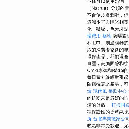
不僅可以使用奶油
（Natrue）分類
不會使皮膚潤滑，
還減少了與陽光相
化，皺紋，色素斑點
蟻費用
墓地
防曬霜也
和毛巾，則過濾器的
識的消費者協會的專
環保產品，我們還會
血壓，高膽固醇和
Ömki專家和Réd
每日紫外線輻射引起的
防曬抗衰老產品，可
燴
現代風
長照中心
的抗粉末是最好的
潔的外觀。
打掃阿
種保護性的香草氣味
所
台北專業搬家公
曬霜非常受歡迎，尤