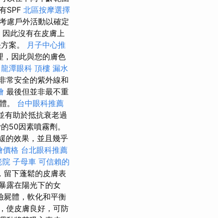
有SPF
北區按摩選擇
考慮戶外活動以確定
，因此沒有在皮膚上
決方案。
月子中心推
理，因此與您的膚色
照
龍潭眼科
頂樓 漏水
是非常安全的紫外線和
燴
最後但並非最不重
身體。
台中眼科推薦
，並有助於抵抗衰老過
的50因素噴霧劑。
舒緩的效果，並且幾乎
外燴價格
台北眼科推薦
老院
子母車
可信賴的
收，留下蓬鬆的皮膚表
期暴露在陽光下的女
險屍體，軟化和平衡
，使皮膚良好，可防