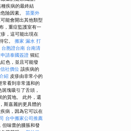
這種疾病的最終結
的危險因素。
苗栗外
可能會開出其他類型
布，重症監護室有一
皮疹，這可能出現在
對待它。
搬家
漏水 打
。
台胞證台南
台南清
速申請泰國簽證
猩紅
色紅色，並且可能發
徵信社價位
該疾病的
介紹
皮疹由非常小的
經常看到非常溫和的
色斑塊吸引了舌頭，
的質地。 此外，還
，斯嘉麗的更具體的
疾病，因為它可以在
司
台中搬家公司推薦
，但味蕾的腫脹和發