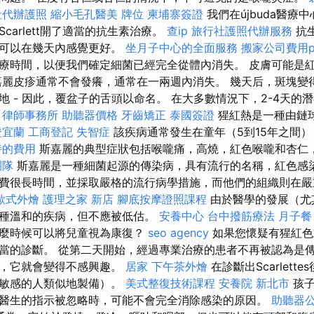
社代辦護照
縮小毛孔醫美
牌位
柬埔寨簽證
我們在újbuda醫療
carlett開了適當的抗生素治療。
查ip
旅行社護照代辦服務
抗
者可以在幾天內感覺更好。
坐月子中心的全面服務
搬家公司費用p
療時間，以便我們確定細菌已經完全從體內消失。 皮膚可能是
嘉麗皮疹通常不會發癢，通常在一兩週內消失。 幾天后，斑塊變
地 - 因此，覆盆子的舌頭以命名。 在大多數情況下，2-4天的
。
律師事務所
助聽器價格
牙齒矯正
泰國簽證
猩紅熱是一種由鏈
證宜蘭
工商登記
失智症
該疾病通常發生在童年（5到15年之間
時的費用
斯嘉麗的典型症狀包括喉嚨痛，高燒，紅色喉嚨和杏仁
團隊
斯嘉麗是一種細菌起源的傳染病，具有流行的名稱，紅色感染
費很長時間，並採取嚴格的流行病學措施，而他們的組織則在嚴
歐式外燴
護理之家 新店
腳底按摩證照課程
由於醫學的發展（尤
種溫和的疾病，但不應被低估。
安養中心
台中撥筋療法
月子餐
什麼時候可以將兒童視為康復？
seo agency
如果您懷疑有猩紅色
當的診斷。 從第二天開始，經過專業治療的患者不再被認為是
後，它就會變得不感興趣。
居家
下午茶外燴
在診斷出Scarlett
對敏感的人類似地製備）。
美式整復技術課程
安養院 新北市
孩子
醫生的指示被忽略時，可能不會完全消除感染的原因。
助聽器