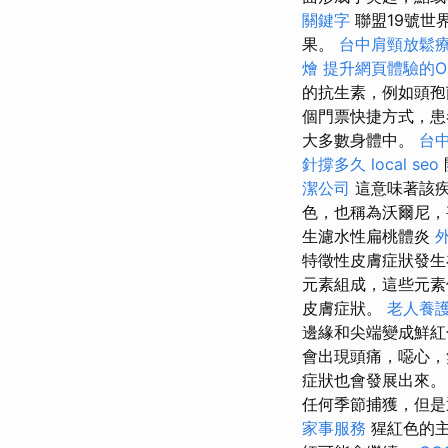
關鍵字
聯盟19號世
果。
台中肩頸放鬆
燴
提升網頁體驗的On 
的抗生素，例如頭
個門票快捷方式，患
大多數身體中。
台
針撐多久
local seo
潔公司
這意味著該
色，也稱為沃爾尼，
生濾水性扁桃體炎
特徵性皮膚症狀發生
元素組成，這些元素
皮膚症狀。
老人養護
邊緣和尖端變成鮮
會出現頭痛，噁心
症狀也會發展出來
任何季節捕獲，但是
家事服務
猩紅色的主