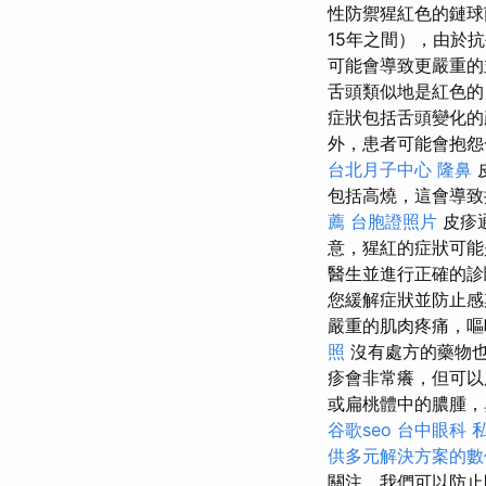
性防禦猩紅色的鏈
15年之間），由於
可能會導致更嚴重的
舌頭類似地是紅色
症狀包括舌頭變化的
外，患者可能會抱怨
台北月子中心
隆鼻
包括高燒，這會導致
薦
台胞證照片
皮疹
意，猩紅的症狀可能
醫生並進行正確的
您緩解症狀並防止
嚴重的肌肉疼痛，嘔
照
沒有處方的藥物
疹會非常癢，但可
或扁桃體中的膿腫，
谷歌seo
台中眼科
供多元解決方案的數
關注，我們可以防止