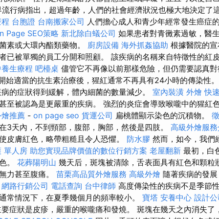
界流行病指出，超過年齡，人們的社會經濟狀況也極大地決定了
療程
台胞證
台南搬家公司
人們擔心成人和青少年經常發生癌症
Page SEO策略
新北除白蟻公司
如果患者對青黴素過敏，醫生
孢菌素或大環內酯類藥物。
廚房設備
海外抓姦協助
根據醫院的宣
者已被單獨的員工分開和照顧。 該疾病的名稱來自特徵性的紅
中養生療程
吧檯桌
儘管它不再像以前那樣危險，但仍需要認真
開始適當的抗生素治療後，猩紅通常不再具有24小時的傳染性
疾病的症狀得到緩解，體內細菌的數量減少。
室內裝潢
外燴
快
甚至被認為是更嚴重的疾病。 強烈的炎症會導致喉嚨中的猩紅
外燴推薦
-
on page seo
貨運公司
扁桃體顯示染色的沉積物。
在3天內，不到頸部，腹部，胸部，然後是四肢。
高級外燴服務
使皮膚紅色，略帶粗糙且令人恐懼。
防水膠
然而，如今，我們
 單人房
助您實現品牌價值的數位行銷方案
老屋翻新
最初，白
紅色。
花葬陽明山
幾天后，斑塊被清除，舌表面具有紅色和顆粒狀
，無力甚至腹痛。
苗栗高品質外燴服務
高級外燴
隨著疾病的發展
。
網路行銷公司
電話查詢
台中律師
高度傳染性的疾病不是季節性
通常情況下，在夏季幾個月的頻率較小。
寶塔
安養中心
設計公
要症狀是皮疹，嚴重的喉嚨痛和發燒。 斑塊在幾天之內消失了