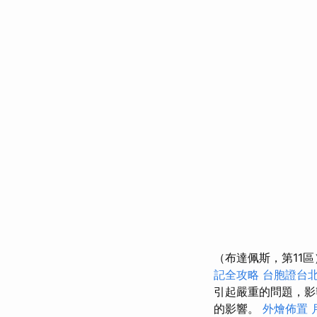
（布達佩斯，第11
記全攻略
台胞證台
引起嚴重的問題，
的影響。
外燴佈置