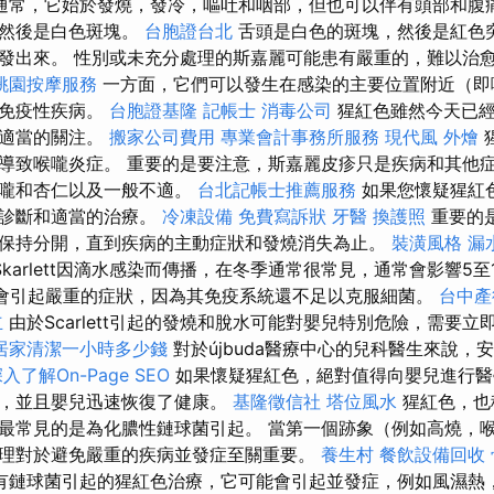
通常，它始於發燒，發冷，嘔吐和咽部，但也可以伴有頭部和腹
，然後是白色斑塊。
台胞證台北
舌頭是白色的斑塊，然後是紅色
發出來。 性別或未充分處理的斯嘉麗可能患有嚴重的，難以治
桃園按摩服務
一方面，它們可以發生在感染的主要位置附近（即
身免疫性疾病。
台胞證基隆
記帳士
消毒公司
猩紅色雖然今天已經
要適當的關注。
搬家公司費用
專業會計事務所服務
現代風
外燴
導致喉嚨炎症。 重要的是要注意，斯嘉麗皮疹只是疾病和其他
喉嚨和杏仁以及一般不適。
台北記帳士推薦服務
如果您懷疑猩紅
的診斷和適當的治療。
冷凍設備
免費寫訴狀
牙醫
換護照
重要的
保持分開，直到疾病的主動症狀和發燒消失為止。
裝潢風格
漏
Skarlett因滴水感染而傳播，在冬季通常很常見，通常會影響5至
t可能會引起嚴重的症狀，因為其免疫系統還不足以克服細菌。
台中產
立
由於Scarlett引起的發燒和脫水可能對嬰兒特別危險，需要
居家清潔一小時多少錢
對於újbuda醫療中心的兒科醫生來說，
入了解On-Page SEO
如果懷疑猩紅色，絕對值得向嬰兒進行醫
症，並且嬰兒迅速恢復了健康。
基隆徵信社
塔位風水
猩紅色，也稱
最常見的是為化膿性鏈球菌引起。 當第一個跡象（例如高燒，
理對於避免嚴重的疾病並發症至關重要。
養生村
餐飲設備回收
有鏈球菌引起的猩紅色治療，它可能會引起並發症，例如風濕熱