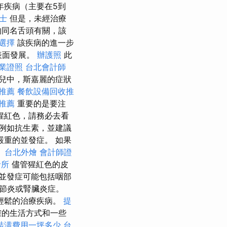
年疾病（主要在5到
士
但是，未經治療
的同名舌頭有關，該
餐選擇
該疾病的進一步
表面發展。
辦護照
此
業證照
台北會計師
兒中，斯嘉麗的症狀
推薦
餐飲設備回收推
摩推薦
重要的是要注
猩紅色，請務必去看
例如抗生素，並建議
重的並發症。 如果
。
台北外燴
會計師證
診所
儘管猩紅色的皮
並發症可能包括咽部
節炎或腎臟炎症。
輕鬆的治療疾病。
提
確的生活方式和一些
裝潢費用一坪多少
台