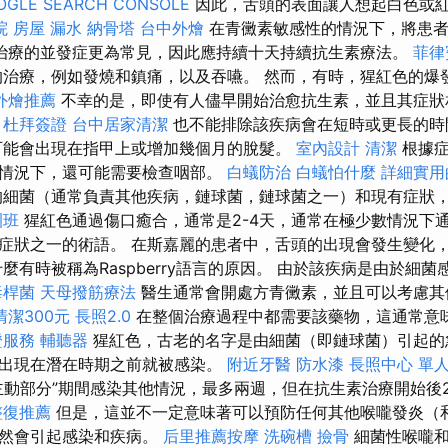
OGLE SEARCH CONSOLE
因此，舌頭的表面讓人想起白色或
院
房屋 漏水
納骨塔
台中外燴
在青黴素敏感性的情況下，將患者
治療的並發症更為常見，因此應持續十天持續抗生素療法。
菲律
治療，例如發燒和鎮痛，以及吞嚥。 然而，有時，猩紅色的爆
外燴推薦
不幸的是，即使有人儘早開始治愈抗生素，並且其症狀
。
杜拜簽證
台中居家清潔
也不能排除該疾病會在短時或更長的時
線可能會出現在指甲上或增加幾個月的脫髮。
室內設計
清潔
根據症
情況下，還可能需要檢查咽部。
白蟻防治
白蟻怕什麼
詳細實用的
細菌（通常負責其他疾病，鏈球菌，鏈球菌之一）和現有症狀
訓班
猩紅色通過傷口癒合，通常是2-4天，通常在極少數情況下通
症狀之一的術語。 在斯嘉麗的患者中，舌頭的出現會發生變化
麼有時被稱為Raspberry語言的原因。 由於該疾病是由於細
毒桿菌
天母撥筋療法
醫生通常會開處方青黴素，並且可以考慮其
清潔300元
長照2.0
在整個治療過程中都需要該藥物，這通常意味
證服務
輔聽器
猩紅色，古老的名字是由細菌（即鏈球菌）引起的
出現在潛在時期之前就被感染。
附近牙醫
防水漆
長照中心 單
主動部分”期間感染其他情況，最多兩週，但在抗生素治療開始後
整復推薦
但是，這並不一定意味著可以預防任何其他喉嚨發炎（
仍然會引起感染和疾病。
后里推薦按摩
洗碗槽
撿骨
細菌性喉嚨和