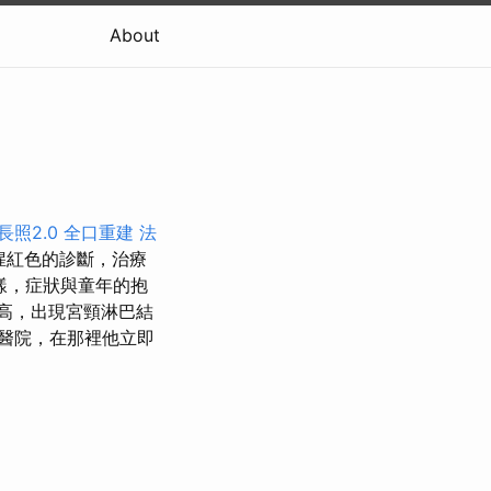
About
長照2.0
全口重建
法
猩紅色的診斷，治療
那樣，症狀與童年的抱
高，出現宮頸淋巴結
醫院，在那裡他立即