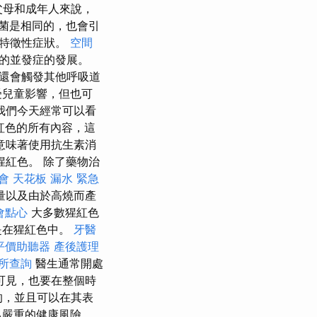
父母和成年人來說，
菌是相同的，也會引
他特徵性症狀。
空間
重的並發症的發展。
還會觸發其他呼吸道
要受兒童影響，但也可
我們今天經常可以看
紅色的所有內容，這
意味著使用抗生素消
紅色。 除了藥物治
會
天花板 漏水 緊急
量以及由於高燒而產
會點心
大多數猩紅色
是在猩紅色中。
牙醫
平價助聽器
產後護理
所查詢
醫生通常開處
可見，也要在整個時
的，並且可以在其表
己嚴重的健康風險。