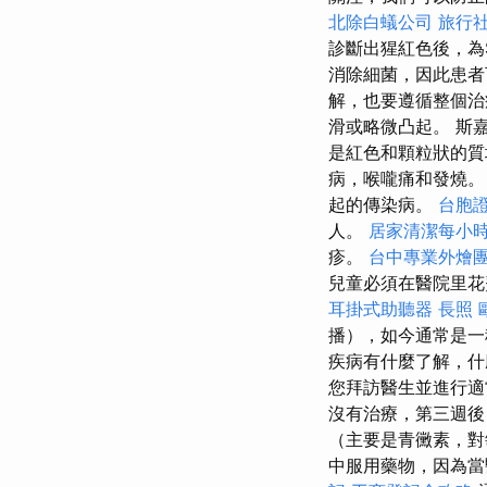
北除白蟻公司
旅行
診斷出猩紅色後，為S
消除細菌，因此患
解，也要遵循整個治
滑或略微凸起。 斯
是紅色和顆粒狀的質
病，喉嚨痛和發燒
起的傳染病。
台胞
人。
居家清潔每小
疹。
台中專業外燴
兒童必須在醫院里花
耳掛式助聽器
長照
播），如今通常是一
疾病有什麼了解，
您拜訪醫生並進行適
沒有治療，第三週
（主要是青黴素，
中服用藥物，因為當