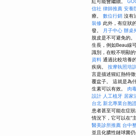
紅可能會繼續。
GO
信社
律師推薦
安養
療。
數位行銷
沒有
裝修
此外，有症狀的
發。
月子中心
辦桌
脫皮是不可避免的
生長，例如Beau
識別，在較不明顯的
資料
通過比較培養的
疾病。
按摩執照培
言是描述猩紅熱特徵
覆盆子。 這就是為什
生素可以有效。
肉
設計
人工植牙
居家
台北
新北專業台胞
患者甚至可能在症狀
情況下，它可以在“
醫美診所推薦
台中
並且化膿性鏈球菌