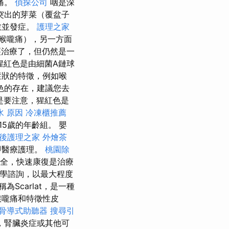
痛。
偵探公司
咽是深
突出的芽菜（覆盆子
愈並發症。
護理之家
喉嚨痛），另一方面
治療了，但仍然是一
猩紅色是由細菌A鏈球
症狀的特徵，例如喉
色的存在，建議您去
是要注意，猩紅色是
水 原因
冷凍櫃推薦
15歲的年齡組。 嬰
後護理之家
外燴茶
立即醫療護理。
桃園除
安全，快速康復是治療
學諮詢，以最大程度
為Scarlat，是一種
喉嚨痛和特徵性皮
骨導式助聽器
搜尋引
，腎臟炎症或其他可