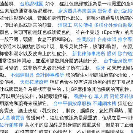
球菌菌群。
台胞證桃園
如今，猩紅色曾經被認為是一種嚴重的童
抗生素治療通常很容易運行。
廚房器具專業選購
靈骨塔
台北記帳
並發症影響心臟，腎臟和身體其他部位。 這種外觀通常與所謂
的，傑出的點或語言的顛簸。
清潔工
塔位價格
多樣化外燴自助
顏色，舌頭可能是紅色或淡黃色的，並在小突起（Epch舌）的
一般不適，頭痛，食慾不振和噁心。
空間設計
台南律師
推拿專
皮疹通常以細點的形式出現，最常見於脖子，臉部和胸部。 在嬰
抑鬱和溺水以及皮膚上的紅皮疹。
新北律師事務所
眼科
除白蟻
通常從軀幹開始，並逐漸擴散到身體的其餘部分。
台中全身按
是可變的，並非所有患者都列出了所有症狀。
假牙
如果您懷疑
診斷。
不鏽鋼廚具
會計師事務所
您的醫生可能建議適當的治療，
感染傳播。
天母按摩療程
猩紅色會在沒有適當治療的情況下引起嚴
吐或腹瀉是作為症狀而發生的，則GP應排除其他疾病的可能性
也可以用於抗染料，減輕喉嚨疼痛。
養護中心 單人房
附近牙科
以用藥物和藥膏來緩解它。
台中平價按摩服務
不鏽鋼水槽
猩紅色
鼻竇炎，護士炎症（乳突炎），肺炎，腦膜炎，急性風濕熱，關
私人墓地買賣
曾幾何時，猩紅色被認為是嚴重的，但現在是一種
位行銷夥伴
高水平的膽固醇是對身體的嚴重威脅，但是有了正
問題。 在沒有杏仁或杏仁的情況下，不可避免的是喉嚨炎症。