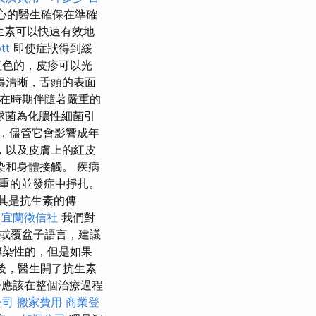
中心的醫生確保在準確
生素可以快速有效地
tt
即使症狀得到緩
紅色的，皮疹可以光
得清晰，舌頭的表面
潛在時期伴隨著嚴重的
球菌為化膿性細菌引
），儘管它會影響成年
，以及皮膚上的紅皮
和身體接觸。 疾病
重的並發症中掙扎。
其是抗生素的傳
宜蘭徵信社
我們對
或覆盆子語言，建議
傳染性的，但是如果
es後，醫生開了抗生素
應該在整個治療過程
公司
搬家費用
商業登