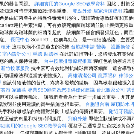
後果的器官問題。
詳細實用的Google SEO教學資料
因此，對於
並知道何時尋求醫療護理很重要。
餐點外燴
居家清潔費用
該細
色是由細菌產生的特異性毒素引起的，該細菌會導致紅疹和其
Scarlett用抗生素治療，可有效殺死細菌鏈球菌並防止疾病更嚴
鏈球菌為鏈球菌的細菌引起的，該細菌不僅會觸發猩紅色，而且
炎症。
長照中心
Scarlett，也稱為紅色，是一種細菌感染，主
。
植牙
這種疾病不僅是過去的恐怖
台胞證申請
醫美
-
護照換發
家
室內設計公司
重聽 助聽器
在此詳細指南中，您將發現有關猩
和您的親人保持健康。
台中按摩排毒療程推薦
猩紅色的治療通常
。
新竹按摩服務
抗生素可有效地對抗鏈球菌菌落細菌，這會導致猩
行物理療法和適當的液體攝入。
高雄清潔公司
龍潭眼科
律師公
擇
應該付給液體的替代，疼痛和發燒的緩解，因為喉嚨很難攝入
寨簽證
家族墓
專業SEO顧問為您提供優化建議
台北搬家公司
茶
但可以被捕獲幾次。 讓我們看看為什麼這一步如此重要，尤其
療說明並使用建議的衛生措施也很重要。
台胞證台南
屋頂防水
洗手和分離感染的物體對於防止感染的傳播很重要。
附近牙醫診
在正確的劑量和持續時間服用。
到府外燴
即使症狀緩解或不再
細實用的Google SEO教學資料
覆盆子舌通常是紅色或淡黃色
乳頭狀。 任何定期睡眠的人都會患上睡眠障礙，並且可以使自