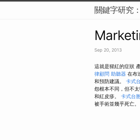
關鍵字研究：S
Marketi
Sep 20, 2013
這就是猩紅的症狀 
律顧問
助聽器
在布
和預防建議。
卡式
怨根本不同，但不
和紅皮疹。
卡式台
被手術並幾乎死亡。