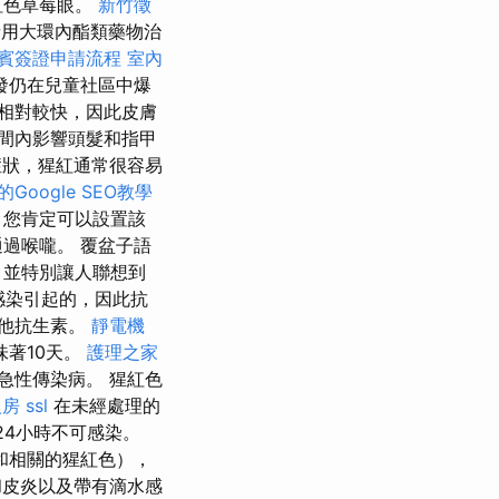
紅色草莓眼。
新竹徵
用大環內酯類藥物治
賓簽證申請流程
室內
發仍在兒童社區中爆
相對較快，因此皮膚
間內影響頭髮和指甲
狀，猩紅通常很容易
Google SEO教學
，您肯定可以設置該
過喉嚨。 覆盆子語
，並特別讓人聯想到
菌感染引起的，因此抗
他抗生素。
靜電機
著10天。
護理之家
急性傳染病。 猩紅色
人房
ssl
在未經處理的
24小時不可感染。
和相關的猩紅色），
皮炎以及帶有滴水感