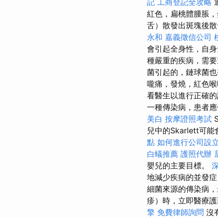
記
工商登記全攻略
紅色，扁桃體腫脹
舌）散發出斑塊後散
永和
嘉義徵信公司
會引起全身性，自
種嚴重的疾病，需
菌引起的，鏈球菌也
嚨痛，發燒，紅色
看醫生以進行正確
一種傳染病，患者應
美白
按摩證照考試
兒中的Skarlet
點
如何進行公司設
白蟻推薦
護照代辦
嬰兒的主要目標。
深
地減少疾病的並發
細菌來源的傳染病，
疹）時，立即醫療護
擎
免費律師詢問
沒