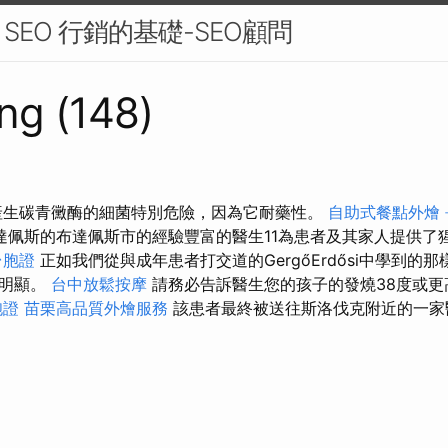
EO 行銷的基礎-SEO顧問
ng (148)
產生碳青黴酶的細菌特別危險，因為它耐藥性。
自助式餐點外燴
達佩斯的布達佩斯市的經驗豐富的醫生11為患者及其家人提供了
台胞證
正如我們從與成年患者打交道的GergőErdősi中學到的
太明顯。
台中放鬆按摩
請務必告訴醫生您的孩子的發燒38度或更
胞證
苗栗高品質外燴服務
該患者最終被送往斯洛伐克附近的一家