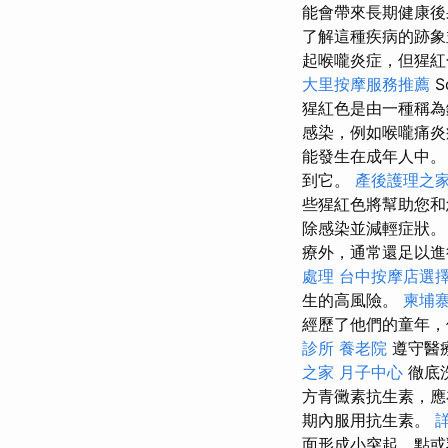
能會帶來長期健康
了解這種疾病的跡象
起喉嚨炎症，但猩紅
大里按摩服務推薦
猩紅色是由一種稱為
感染，例如喉嚨痛
能發生在成年人中
到它。
產後護理之
些猩紅色將幫助您
除感染並減輕症狀
療外，通常還足以進
處理
台中按摩店選
生的高風險。
柬埔
經歷了他們的童年，
診所
養老院
遵守醫
之家 月子中心
徹底
方青黴素抗生素，應
期內服用抗生素。
詳
面形成小突起，點或