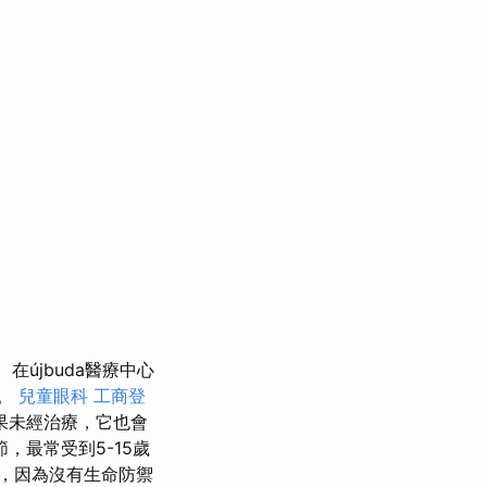
在újbuda醫療中心
染。
兒童眼科
工商登
果未經治療，它也會
，最常受到5-15歲
，因為沒有生命防禦