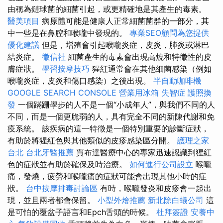
由稱為鏈球菌的細菌引起，或更精確地是其產生的毒素。
醫美項目
病原體可能是健康人正常細菌菌群的一部分，其
中一些是在鼻腔和喉嚨中發現的。
專業SEO顧問為您提供
優化建議
但是，增殖會引起喉嚨炎症，皮炎，肺炎或淋巴
結炎症。
徵信社
細菌產生的毒素會出現高燒和特徵性的皮
膚症狀。
學習按摩技巧
猩紅通常會在其他細菌感染（例如
喉嚨炎症，皮炎和傷口感染）之後出現。
半自動咖啡機
GOOGLE SEARCH CONSOLE
營業用冰箱
失智症
護照換
發
一個蹣跚學步的人不是一個“小成年人”，與我們不同的人
不同，而是一個更脆弱的人，具有完全不同的新陳代謝和免
疫系統。 該疾病的這一特徵是一個特別重要的診斷症狀，
有助於將猩紅色與其他類似的皮疹感染區分開。
護理之家
台北
台北牙醫推薦
賈布達醫療中心的專家迅速認識到猩紅
色的症狀並有助於確保及時治療。
如何進行公司設立
喉嚨
痛，發燒，疲勞和喉嚨痛的症狀可能會出現其他小時的症
狀。
台中按摩排毒討論區
有時，喉嚨發炎和皮疹會一起出
現，並且兩者都會保留。
小型外燴推薦
新北除白蟻公司
這
是可怕的覆盆子語言和Epch舌頭的時候。
杜拜簽證
安養中