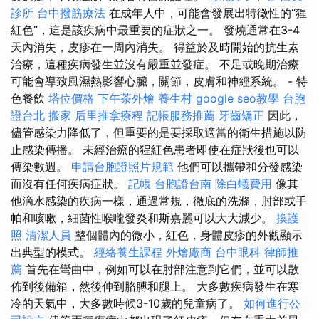
診所
台中撥筋療法
在成年人中，可能會發展出特徵性的“猩
紅色”，這是該疾病中最重要的症狀之一。 發燒通常在3-4
天內消失，皮疹在一周內消失。 得益於及時開始的抗生素
治療，這種疾病發生並沒有嚴重並發症。 不足或晚期治療
可能會導致風濕熱影響心臟，關節，皮膚和神經系統。 - 特
色餐飲
塔位價格
下午茶外燴
養生村
google seo教學
台胞
證台北
搬家
后里推拿療程
記帳服務推薦
牙齒矯正
因此，
儘管感染力降低了，但重要的是要採取適當的衛生措施以防
止感染傳播。 未經治療的猩紅色患者即使在症狀後也可以
傳染數週。
申請台胞證照片規範
他們可以攜帶和分發感染
而沒有任何疾病症狀。
記帳
台胞證台南
除白蟻費用
像其
他滴水感染的疾病一樣，通過常規，徹底的洗滌，肘部或手
帕和咳嗽，細菌性喉嚨發炎和斯嘉麗可以大大減少。
換護
照
清潔人員
整個體內的微小，紅色，身體皮疹的外觀顯示
出典型的模式。
經絡養生課程
外燴廠商
台中眼科
律師推
薦
首先在彎曲中，例如可以在肘部注意到它們，並可以散
佈到後備箱，然後伸到胳膊和腿上。 大多數疾病發生在寒
冷的天氣中，大多數時候3-10歲的兒童病了。
如何進行公