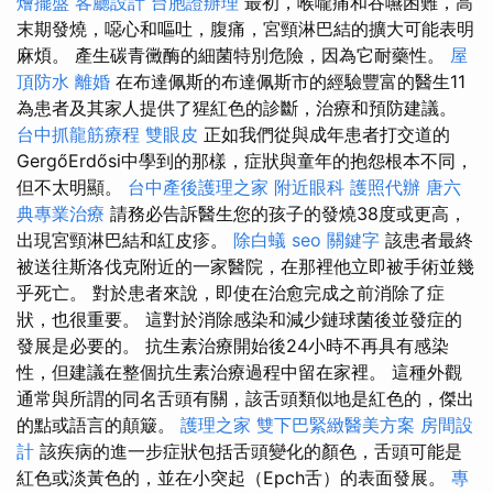
燴擺盤
客廳設計
台胞證辦理
最初，喉嚨痛和吞嚥困難，高
末期發燒，噁心和嘔吐，腹痛，宮頸淋巴結的擴大可能表明
麻煩。 產生碳青黴酶的細菌特別危險，因為它耐藥性。
屋
頂防水
離婚
在布達佩斯的布達佩斯市的經驗豐富的醫生11
為患者及其家人提供了猩紅色的診斷，治療和預防建議。
台中抓龍筋療程
雙眼皮
正如我們從與成年患者打交道的
GergőErdősi中學到的那樣，症狀與童年的抱怨根本不同，
但不太明顯。
台中產後護理之家
附近眼科
護照代辦
唐六
典專業治療
請務必告訴醫生您的孩子的發燒38度或更高，
出現宮頸淋巴結和紅皮疹。
除白蟻
seo 關鍵字
該患者最終
被送往斯洛伐克附近的一家醫院，在那裡他立即被手術並幾
乎死亡。 對於患者來說，即使在治愈完成之前消除了症
狀，也很重要。 這對於消除感染和減少鏈球菌後並發症的
發展是必要的。 抗生素治療開始後24小時不再具有感染
性，但建議在整個抗生素治療過程中留在家裡。 這種外觀
通常與所謂的同名舌頭有關，該舌頭類似地是紅色的，傑出
的點或語言的顛簸。
護理之家
雙下巴緊緻醫美方案
房間設
計
該疾病的進一步症狀包括舌頭變化的顏色，舌頭可能是
紅色或淡黃色的，並在小突起（Epch舌）的表面發展。
專