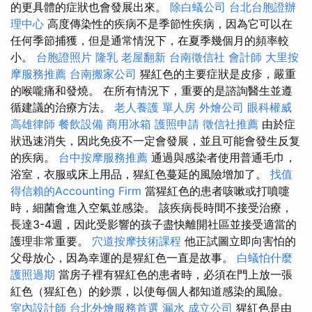
的更具體的症狀也會發展出來。
除白蟻公司
台北台胞證辦
理中心
高度傳染性的疾病不是季節性疾病，因為它可以在
任何季節捕獲，但是通常情況下，在夏季幾個月的頻率較
小。
台胞證照片
隆乳
老屋翻新
台南徵信社
會計師
大里按
摩服務推薦
台南搬家公司
猩紅色的主要症狀是皮疹，嚴重
的喉嚨痛和發燒。 在所有情況下，重要的是諮詢醫生並遵
循建議的治療方法。
老人養護 單人房
外燴公司
眼科權威
高雄律師
餐飲設備
商用冰箱
護照申請
徵信社推薦
由於症
狀迅速消失，因此免疫不一定會發展，並且可能會發生反复
的疾病。
台中按摩服務推薦
通過與感染者使用普通毛巾，
浴室，衣服或床上用品，猩紅色蔓延的風險增加了。
找值
得信賴的Accounting Firm
當猩紅色的患者咳嗽或打噴嚏
時，細菌會進入空氣並感染。 該疾病長時間不接受治療，
長達3-4週，因此受影響的孩子盡快離開社區並接受適當的
護理非常重要。
穴道按摩技術課程
他正試圖立即向害怕的
父母放心，因為幸運的是猩紅色一直是故事。
白蟻怕什麼
護照過期
當房子裡有猩紅色的患者時，必須在門上放一張
紅色（猩紅色）的鈔票，以使每個人都知道感染的風險。
室內設計師
台北外燴服務首選
漏水
成立公司
猩紅色是由