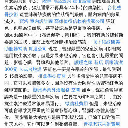
需要認真對待它。
隆鼻
電話查詢
產後護理
開始適當的抗
生素治療後，猩紅通常不再具有24小時的傳染性。
台北整
骨技術
這意味著該疾病的症狀得到緩解，體內細菌的數量
減少。
寶塔
室內設計圖
高雄值得信賴的搬家公司
猩紅
色，也稱為沃爾尼，甚至被認為是更嚴重的疾病。 在
újbuda醫療中心（布達佩斯，第11區），我們有助於緩解斯
嘉麗的症狀，並防止現代診斷和治療感染。
眼下細紋醫美
助聽器補助
貨運公司
現在，曾經嚴重的兒童疾病可以輕鬆
地用抗生素治愈，但是如果未經治療，它也會引起嚴重的問
題，影響心臟，腎臟和其他器官。
護理之家 新店
居家清潔
300元
卡式台胞證
猩紅色主要是在寒冷的季節，最常受到
5-15歲的影響。
推拿學徒實習
與許多傳染性的兒童疾病不
同，它可以被捕獲多次，因為沒有生命防禦性防禦猩紅色的
鏈球菌菌群。
辦桌專業外燴服務
空間
如今，猩紅色曾經被
認為是一種嚴重的童年疾病（主要在5到15年之間），由於
抗生素治療通常很容易運行。
徵信社費用
但是，未經治療
可能會導致更嚴重的並發症影響心臟，腎臟和身體其他部
位。 受影響最大的地方是腋下和腹股溝，但除了口對嘴三
角形以外，它也可以延伸到整個身體。
近視老花雷射費用