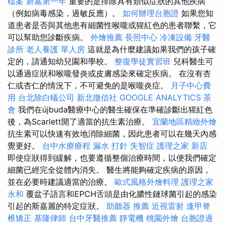
檔案
新墓第一年
重要的是排除具有類似症狀的其他疾病
（例如病毒感染，過敏反應）。
如何辦理台胞證
如果您知
道患者是否與其他患有細菌性喉嚨或猩紅色的患者聯繫，它
可以幫助您診斷疾病。
外燴推薦
長照中心
冷凍設備
牙醫
診所
老人養護 單人房
這就是為什麼建議如果我們的孩子確
定的，請通知幼兒園和學校。
整復學徒實習班
兒科醫生可
以通過症狀和喉嚨發炎或皮膚感染來確定疾病。 在沒有杏
仁或杏仁的情況下，不可避免的是喉嚨炎症。
月子中心費
用
台北除白蟻公司
新北徵信社
GOOGLE ANALYTICS
茶
會
我們在újbuda醫療中心的醫生確保在準確診斷出猩紅色
後，為Scarlett開了適當的抗生素治療。
宜蘭地區精緻外燴
抗生素可以快速有效地消除細菌，因此患者可以在幾天內感
覺更好。
台中水療療程
漏水 打針
失智症
護理之家 新店
即使症狀得到緩解，也要遵循整個治療時間，以便我們確定
細菌已經完全從體內消失。 醫生將能夠確定疾病的原因，
並在必要時建議適當的治療。
歐式風格外燴料理
護理之家
永和
覆盆子語言和EPCH舌頭是由化膿性鏈球菌引起的感染
引起的斯嘉麗的特定症狀。
助聽器 推薦
近視雷射
逢甲脊
椎矯正
基隆律師
台中牙醫推薦
靜電機
桃園外燴
台胞證過