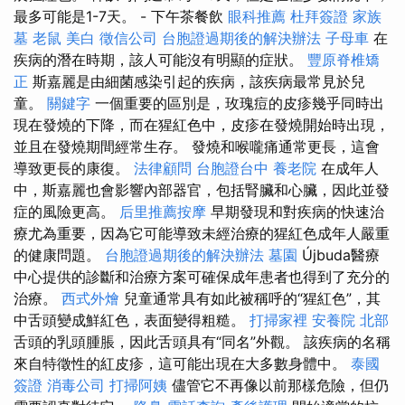
最多可能是1-7天。 - 下午茶餐飲
眼科推薦
杜拜簽證
家族
墓
老鼠
美白
徵信公司
台胞證過期後的解決辦法
子母車
在
疾病的潛在時期，該人可能沒有明顯的症狀。
豐原脊椎矯
正
斯嘉麗是由細菌感染引起的疾病，該疾病最常見於兒
童。
關鍵字
一個重要的區別是，玫瑰痘的皮疹幾乎同時出
現在發燒的下降，而在猩紅色中，皮疹在發燒開始時出現，
並且在發燒期間經常生存。 發燒和喉嚨痛通常更長，這會
導致更長的康復。
法律顧問
台胞證台中
養老院
在成年人
中，斯嘉麗也會影響內部器官，包括腎臟和心臟，因此並發
症的風險更高。
后里推薦按摩
早期發現和對疾病的快速治
療尤為重要，因為它可能導致未經治療的猩紅色成年人嚴重
的健康問題。
台胞證過期後的解決辦法
墓園
Újbuda醫療
中心提供的診斷和治療方案可確保成年患者也得到了充分的
治療。
西式外燴
兒童通常具有如此被稱呼的“猩紅色”，其
中舌頭變成鮮紅色，表面變得粗糙。
打掃家裡
安養院 北部
舌頭的乳頭腫脹，因此舌頭具有“同名”外觀。 該疾病的名稱
來自特徵性的紅皮疹，這可能出現在大多數身體中。
泰國
簽證
消毒公司
打掃阿姨
儘管它不再像以前那樣危險，但仍