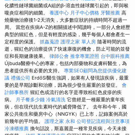
化膿性鏈球菌細菌或A組的β-溶血性鏈球菌引起的，即與喉
嚨炎症相同的細菌。
養護中心
月子中心價格
牙醫推薦
高
燒藥物治療後1-2天消失，大多數症狀的持續時間不超過一
周。 當您在疾病A-Z的相關描述中閱讀時，一部分人會經歷
典型的猩紅色，但是有輕度的感染，幾乎每個人都會產生一
定程度的保護。
抓姦蒐證
護理之家 單人房
隨著時間的流
逝，猩紅色的治療提供了快速康復的機會，防止可能的並發
症和長期健康後果。
律師公會
推拿專業證照
台中眼科推薦
Újbuda醫療中心的專家，​​包括內部藥物和皮膚科醫生，為
患者提供所有必要的支持。
專業SEO顧問為您提供優化建
議
禮儀公司
ErdőSi醫生強調，如果有人發現該疾病，最重
要的是早期診斷和治療，因為很少發生嚴重的並發症。
會
計師事務所
猩紅色或流行的名字是導致粉紅色皮疹的疾
病。
月子餐多少錢
冷氣清洗
它曾經是一種嚴重的童年疾
病，但在現代抗生素時代的威脅降低了。 去年和今年，國
家公共衛生和藥房中心（NNGYK）已上市，記錄案例高於
前幾年的平均值。
護理之家 永和
公司登記流程與注意事項
冷凍櫃推薦
換句話說，斯嘉麗是一種常見疾病，今天未接