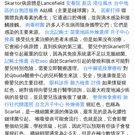
Skartor病原體是Lancefield
安養院 新店
塔位風水
台中地
區的台胞證服務
A結構（主要是鏈球菌）3。
居家打掃
噬
菌體負責毒素的產生；它通過口腔傳播，並與滴水感染和接
觸接觸。
肉毒桿菌
許多人不生病而隨身攜帶它們；它們是
感染的主要來源。
台北記帳士
苗栗地區外燴選擇
月子中心
推薦
接受抗生素治療的患者未感染，但是如果沒有治療，
它會縮小病原體，直到疾病的第三週。 嬰兒中的Skarlett可
能會引起嚴重的症狀，因為其免疫系統還不足以克服細菌。
記帳士推薦
谷歌seo
由於Scarlett引起的發燒和脫水可能對
嬰兒特別危險，需要立即醫療護理。
台中腳底按摩療程
對
於újbuda醫療中心的兒科醫生來說，安全，快速康復是治
療嬰兒的主要目標。
眼科診所
聽力檢查
討債
如果懷疑猩
紅色，絕對值得向嬰兒進行醫學諮詢，以最大程度地減少疾
病的並發症，並且嬰兒迅速恢復了健康。
整骨推拿療程
旅
行社代辦護照
台北月子中心
外燴佈置
猩紅色，也稱為
Scarlat，是一種細菌來源的傳染病，最常見的是為化膿性
鏈球菌引起。 喉嚨發炎可能會流行，也就是說，它會影響
整個幼兒園，學校班級，社區，因此可以預期有些孩子會發
展猩紅色。 稀缺時間通常為2-5天，但是在極少數情況下，