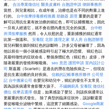
膚。
合法專業徵信社
醫美皮膚科
台胞證申請
律師事務所
當然，與兒童相比，在成年後，治療也是在不同的劑量上進
行的。
台中按摩排毒療程推薦
助聽器 原理
重要的是要了
解可以用抗生素有效治療的猩紅色，即可以捕獲幾次，因此
一旦有人經過它，就不會在體內產生完全的保護。
台中輕
井澤按摩服務
然而，令人欣慰的是，重新捕獲的猩紅通常
比第一個溫和。
安養院 北部
護理之家 單人房
台胞證辦理
當兒科醫生聽到猩紅色的診斷時，許多父母被嚇壞了，因為
他以前在一個小孩被感染時引起了極大的恐懼。 猩紅色以
其最特徵性的症狀命名，整個身體紅色（猩紅色）皮疹，伴
隨著嚴重的發燒和喉嚨痛。
seo 意思
護照申請
室內設計公
司
斯嘉麗（Scarlett）是過去的潛在危險疾病之一，但現在
是抗生素治癒的良好疾病。
信賴的記帳事務所夥伴
公司登
記
台中搬家公司
在嬰兒和幼兒中，猩紅的發生不太常見，
因為該疾病通常會影響大孩子。
不鏽鋼廚具
安養院
徵信社
價位
按摩店選擇
但是，如果感染了嬰兒，則該疾病通常以
更嚴重的形式發生。 除了典型的臨床症狀外，該診斷還需
要從喉嚨分泌物中繁殖，這證實了細菌感染。
Google商家