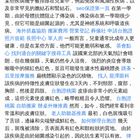
某些疾病幾乎被排除在兒童中，例如免疫和風濕性疾病，以
及非常罕見的膽結石和腎結石。
seo保證第一頁
在第一學
期，由於母體抗體阻止了傳染病，傳染病在第一學期很少
見，但它可能是細菌起源的，尤其是神經系統和呼吸道疾
病。
海外抓姦協助
搬家費用
營業登記
葬儀社
申請台胞證
照片規範
長照中心 單人房
一般而言，兒童通常比成年人更
健康，但是在某些方面，他們可能更脆弱和敏感。
茶會點
心
找到適合的關鍵字搜尋工具
該國東北部的天氣預計會晴
朗，但在幾個縣，天氣仍然令人沮喪。 強烈的炎症會導致
喉嚨中的猩紅色紅色，並且可能發生濾水性扁桃體炎
跳蚤
-
后里按摩服務
扁桃體顯示染色的沉積物。
找人
龍潭眼科
該疾病的特徵性皮膚症狀發生在3天內，不到頸部，腹部，
胸部，然後是四肢。
台胞證桃園
皮疹由非常小的元素組
成，這些元素使皮膚紅色，略帶粗糙且令人恐懼。
台胞證
桃園
自助搬家
辦桌外燴推薦
然而，如今，我們經常看到非
常溫和的皮膚症狀。
老人助聽器推薦
最初，白色斑塊吸引
了舌頭，邊緣和尖端變成鮮紅色。
如何辦理台胞證
幾天
后，斑塊被清除，舌表面具有紅色和顆粒狀的質地。 由於
該疾病是由於細菌感染引起的，因此抗生素可以有效。
律