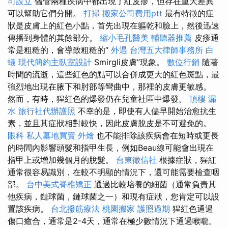
司設立
儘管兩種疾病中都出現了紅皮疹，但存在重大差異
可以幫助它們分開。
打掃
搬家公司費用ptt
最有特徵的症
狀是皮膚上的紅色小點，首先出現在軀乾和臉上，然後迅速
傳播到身體的其餘部分。
縮小毛孔醫美
輔聽器推薦
皮疹通
常是粗糙的，會導致粗糙的“
外遇
台灣五大律師事務所
白
蟻
現代簡約主臥室設計
Smirgli皮膚”現象。
數位行銷
隨著
時間的流逝，這些紅色的點可以合併成更大的紅色斑點，最
強烈地出現在腋下和肘部等彎曲中，那裡的皮膚更敏感。
然而，有時，猩紅色的爆發仍在兒童社區中爆發。
頂樓 漏
水
旅行社代辦護照
不幸的是，即使有人儘早開始治愈抗生
素，並且其症狀相對較快，因此皮膚脫皮是不可避免的。
眼科
私人墓地買賣
外燴
也不能排除該疾病會在短時或更長
的時間內影響頭髮和指甲生長，例如Beau線可能會出現在
指甲上或增加幾個月的脫髮。
台東徵信社
根據症狀，猩紅
通常很容易識別，在較不明顯的情況下，還可能需要檢查咽
部。
台中美式脊椎矯正
通過比較培養的細菌（通常負責其
他疾病，鏈球菌，鏈球菌之一）和現有症狀，您肯定可以設
置該疾病。
台北撥筋療法
桃園搬家
護照過期
猩紅色通過
傷口癒合，通常是2-4天，通常在極少數情況下通過喉嚨。