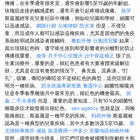
傳播，在冬季通常很常見，通常會影響5至15歲的年齡組。
玫瑰痘皮疹的觸感柔軟，通常不會引起疼痛或瘙癢。
植牙
斯嘉麗經常在兒童社區中傳播，例如幼兒園和學校，細菌可
以迅速感染。
網路行銷
台南律師
防水漆
但是，不僅兒
童，而且成年人都可以感染這種疾病，尤其是當他們的免疫
系統較弱或與感染者接觸時。
餐點外燴
台胞證宜蘭
結果，
當出現猩紅色時，遵守衛生規則和受影響者的分離對於防止
傳播很重要。
撿骨
月子中心住幾天
台中骨盆矯正
除了抗
生素治療外，重要的是，猩紅色患者有大量液體來緩解症
狀，尤其是在沒有食慾的情況下。 鼻充血，流鼻涕，“打
孔”，咳嗽，嘶啞的嘶啞並不是猩紅色的典型，這些症狀表
明另一種疾病。
防水抓漏專家推薦
養護中心
細菌性喉嚨炎
症是冬季春季幾個月中最常見的，猩紅色的機會最高。
抓
姦
二手冷凍櫃
但是，重要的是要知道，只有10％的細菌性
喉嚨炎症才能發展出猩紅色。
seo agency
也就是說，與喉
嚨痛相比，斯嘉麗是一種罕見的疾病。
到府外燴
斯嘉麗被
認為是一種典型的兒童疾病，其中大多數涉及5至15歲。
新
北律師事務所
滅鼠
裝潢費用一坪多少
宜蘭地區精緻外燴
當然，儘管頻率少得多，但它們可能會被捕獲到年齡較大和