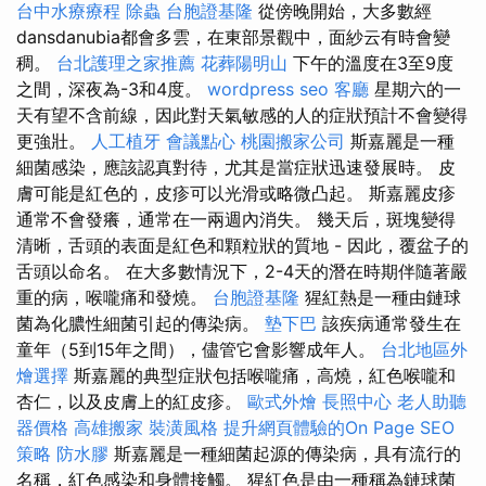
台中水療療程
除蟲
台胞證基隆
從傍晚開始，大多數經
dansdanubia都會多雲，在東部景觀中，面紗云有時會變
稠。
台北護理之家推薦
花葬陽明山
下午的溫度在3至9度
之間，深夜為-3和4度。
wordpress seo
客廳
星期六的一
天有望不含前線，因此對天氣敏感的人的症狀預計不會變得
更強壯。
人工植牙
會議點心
桃園搬家公司
斯嘉麗是一種
細菌感染，應該認真對待，尤其是當症狀迅速發展時。 皮
膚可能是紅色的，皮疹可以光滑或略微凸起。 斯嘉麗皮疹
通常不會發癢，通常在一兩週內消失。 幾天后，斑塊變得
清晰，舌頭的表面是紅色和顆粒狀的質地 - 因此，覆盆子的
舌頭以命名。 在大多數情況下，2-4天的潛在時期伴隨著嚴
重的病，喉嚨痛和發燒。
台胞證基隆
猩紅熱是一種由鏈球
菌為化膿性細菌引起的傳染病。
墊下巴
該疾病通常發生在
童年（5到15年之間），儘管它會影響成年人。
台北地區外
燴選擇
斯嘉麗的典型症狀包括喉嚨痛，高燒，紅色喉嚨和
杏仁，以及皮膚上的紅皮疹。
歐式外燴
長照中心
老人助聽
器價格
高雄搬家
裝潢風格
提升網頁體驗的On Page SEO
策略
防水膠
斯嘉麗是一種細菌起源的傳染病，具有流行的
名稱，紅色感染和身體接觸。 猩紅色是由一種稱為鏈球菌