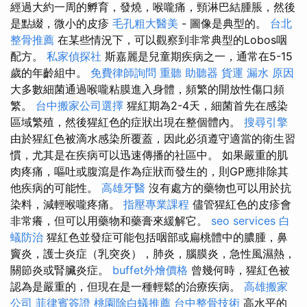
經過大約一周的孵育，發燒，喉嚨痛，頸淋巴結腫脹，然後
是點綴，微小的皮疹
毛孔粗大醫美
- 圖像是典型的。
台北
整骨推薦
在某些情況下，可以觀察到非常典型的Lobos咽
配方。
私家偵探社
斯嘉麗是兒童期疾病之一，通常在5-15
歲的年齡組中。
免費律師詢問
重聽 助聽器
貨運
漏水 原因
大多數細菌通過喉嚨粘膜進入身體，頻繁的開放性傷口頻
繁。
台中搬家公司選擇
猩紅期為2-4天，細菌首先在感染
區域繁殖，然後猩紅色的症狀出現在整個體內。
搜尋引擎
由於猩紅色被滴水感染所覆蓋，因此必須遵守適當的衛生習
慣，尤其是在疾病可以迅速傳播的社區中。 如果嚴重的肌
肉疼痛，嘔吐或腹瀉是作為症狀而發生的，則GP應排除其
他疾病的可能性。
高雄牙醫
沒有處方的藥物也可以用於抗
染料，減輕喉嚨疼痛。
指壓專業課程
儘管猩紅色的皮疹會
非常癢，但可以用藥物和藥膏來緩解它。
seo services
白
蟻防治
猩紅色並發症可能包括咽部或扁桃體中的膿腫，鼻
竇炎，護士炎症（乳突炎），肺炎，腦膜炎，急性風濕熱，
關節炎或腎臟炎症。
buffet外燴價格
曾幾何時，猩紅色被
認為是嚴重的，但現在是一種輕鬆的治療疾病。
高雄搬家
公司
菲律賓簽證
桃園除白蟻推薦
台中整骨技術
高水平的