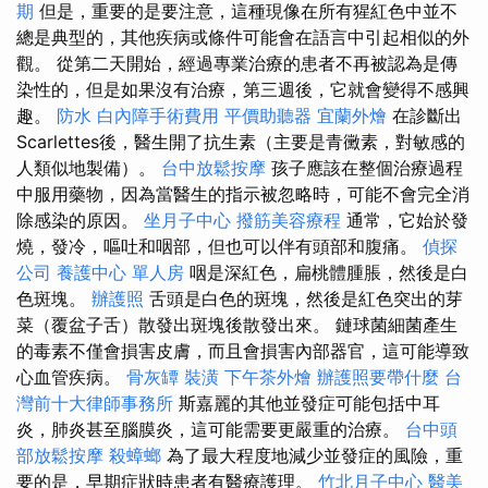
期
但是，重要的是要注意，這種現像在所有猩紅色中並不
總是典型的，其他疾病或條件可能會在語言中引起相似的外
觀。 從第二天開始，經過專業治療的患者不再被認為是傳
染性的，但是如果沒有治療，第三週後，它就會變得不感興
趣。
防水
白內障手術費用
平價助聽器
宜蘭外燴
在診斷出
Scarlettes後，醫生開了抗生素（主要是青黴素，對敏感的
人類似地製備）。
台中放鬆按摩
孩子應該在整個治療過程
中服用藥物，因為當醫生的指示被忽略時，可能不會完全消
除感染的原因。
坐月子中心
撥筋美容療程
通常，它始於發
燒，發冷，嘔吐和咽部，但也可以伴有頭部和腹痛。
偵探
公司
養護中心 單人房
咽是深紅色，扁桃體腫脹，然後是白
色斑塊。
辦護照
舌頭是白色的斑塊，然後是紅色突出的芽
菜（覆盆子舌）散發出斑塊後散發出來。 鏈球菌細菌產生
的毒素不僅會損害皮膚，而且會損害內部器官，這可能導致
心血管疾病。
骨灰罈
裝潢
下午茶外燴
辦護照要帶什麼
台
灣前十大律師事務所
斯嘉麗的其他並發症可能包括中耳
炎，肺炎甚至腦膜炎，這可能需要更嚴重的治療。
台中頭
部放鬆按摩
殺蟑螂
為了最大程度地減少並發症的風險，重
要的是，早期症狀時患者有醫療護理。
竹北月子中心
醫美