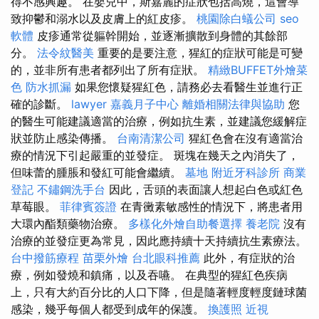
得不感興趣。 在嬰兒中，斯嘉麗的症狀包括高燒，這會導
致抑鬱和溺水以及皮膚上的紅皮疹。
桃園除白蟻公司
seo
軟體
皮疹通常從軀幹開始，並逐漸擴散到身體的其餘部
分。
法令紋醫美
重要的是要注意，猩紅的症狀可能是可變
的，並非所有患者都列出了所有症狀。
精緻BUFFET外燴菜
色
防水抓漏
如果您懷疑猩紅色，請務必去看醫生並進行正
確的診斷。
lawyer
嘉義月子中心
離婚相關法律與協助
您
的醫生可能建議適當的治療，例如抗生素，並建議您緩解症
狀並防止感染傳播。
台南清潔公司
猩紅色會在沒有適當治
療的情況下引起嚴重的並發症。 斑塊在幾天之內消失了，
但味蕾的腫脹和發紅可能會繼續。
墓地
附近牙科診所
商業
登記
不鏽鋼洗手台
因此，舌頭的表面讓人想起白色或紅色
草莓眼。
菲律賓簽證
在青黴素敏感性的情況下，將患者用
大環內酯類藥物治療。
多樣化外燴自助餐選擇
養老院
沒有
治療的並發症更為常見，因此應持續十天持續抗生素療法。
台中撥筋療程
苗栗外燴
台北眼科推薦
此外，有症狀的治
療，例如發燒和鎮痛，以及吞嚥。 在典型的猩紅色疾病
上，只有大約百分比的人口下降，但是隨著輕度輕度鏈球菌
感染，幾乎每個人都受到成年的保護。
換護照
近視