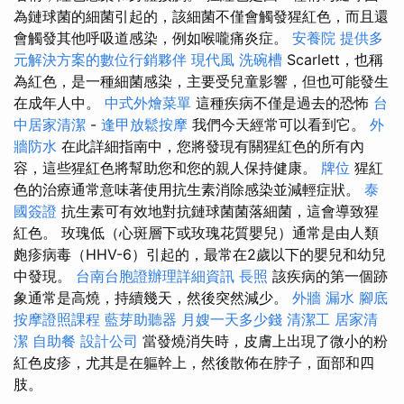
為鏈球菌的細菌引起的，該細菌不僅會觸發猩紅色，而且還
會觸發其他呼吸道感染，例如喉嚨痛炎症。
安養院
提供多
元解決方案的數位行銷夥伴
現代風
洗碗槽
Scarlett，也稱
為紅色，是一種細菌感染，主要受兒童影響，但也可能發生
在成年人中。
中式外燴菜單
這種疾病不僅是過去的恐怖
台
中居家清潔
-
逢甲放鬆按摩
我們今天經常可以看到它。
外
牆防水
在此詳細指南中，您將發現有關猩紅色的所有內
容，這些猩紅色將幫助您和您的親人保持健康。
牌位
猩紅
色的治療通常意味著使用抗生素消除感染並減輕症狀。
泰
國簽證
抗生素可有效地對抗鏈球菌菌落細菌，這會導致猩
紅色。 玫瑰低（心斑層下或玫瑰花質嬰兒）通常是由人類
皰疹病毒（HHV-6）引起的，最常在2歲以下的嬰兒和幼兒
中發現。
台南台胞證辦理詳細資訊
長照
該疾病的第一個跡
象通常是高燒，持續幾天，然後突然減少。
外牆 漏水
腳底
按摩證照課程
藍芽助聽器
月嫂一天多少錢
清潔工
居家清
潔
自助餐
設計公司
當發燒消失時，皮膚上出現了微小的粉
紅色皮疹，尤其是在軀幹上，然後散佈在脖子，面部和四
肢。