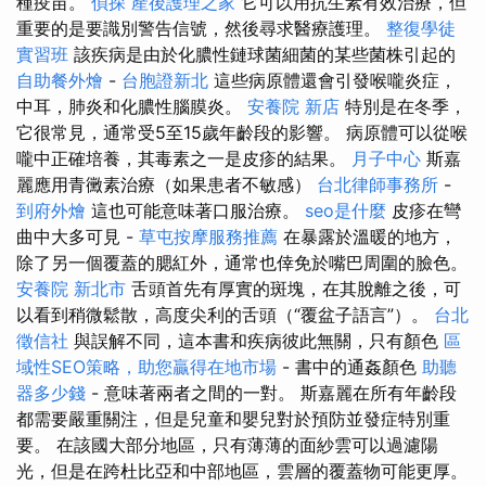
種疫苗。
偵探
產後護理之家
它可以用抗生素有效治療，但
重要的是要識別警告信號，然後尋求醫療護理。
整復學徒
實習班
該疾病是由於化膿性鏈球菌細菌的某些菌株引起的
自助餐外燴
-
台胞證新北
這些病原體還會引發喉嚨炎症，
中耳，肺炎和化膿性腦膜炎。
安養院 新店
特別是在冬季，
它很常見，通常受5至15歲年齡段的影響。 病原體可以從喉
嚨中正確培養，其毒素之一是皮疹的結果。
月子中心
斯嘉
麗應用青黴素治療（如果患者不敏感）
台北律師事務所
-
到府外燴
這也可能意味著口服治療。
seo是什麼
皮疹在彎
曲中大多可見 -
草屯按摩服務推薦
在暴露於溫暖的地方，
除了另一個覆蓋的腮紅外，通常也倖免於嘴巴周圍的臉色。
安養院 新北市
舌頭首先有厚實的斑塊，在其脫離之後，可
以看到稍微鬆散，高度尖利的舌頭（“覆盆子語言”）。
台北
徵信社
與誤解不同，這本書和疾病彼此無關，只有顏色
區
域性SEO策略，助您贏得在地市場
- 書中的通姦顏色
助聽
器多少錢
- 意味著兩者之間的一對。 斯嘉麗在所有年齡段
都需要嚴重關注，但是兒童和嬰兒對於預防並發症特別重
要。 在該國大部分地區，只有薄薄的面紗雲可以過濾陽
光，但是在跨杜比亞和中部地區，雲層的覆蓋物可能更厚。