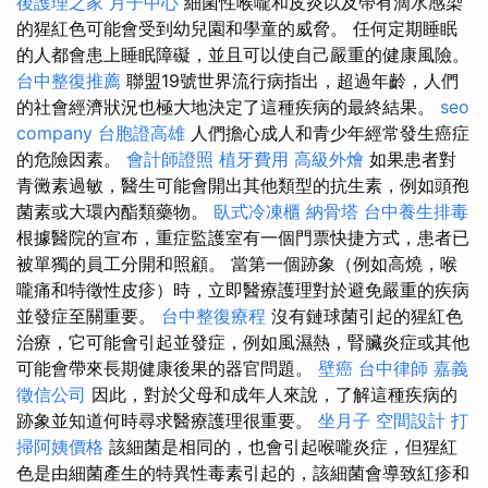
後護理之家 月子中心
細菌性喉嚨和皮炎以及帶有滴水感染
的猩紅色可能會受到幼兒園和學童的威脅。 任何定期睡眠
的人都會患上睡眠障礙，並且可以使自己嚴重的健康風險。
台中整復推薦
聯盟19號世界流行病指出，超過年齡，人們
的社會經濟狀況也極大地決定了這種疾病的最終結果。
seo
company
台胞證高雄
人們擔心成人和青少年經常發生癌症
的危險因素。
會計師證照
植牙費用
高級外燴
如果患者對
青黴素過敏，醫生可能會開出其他類型的抗生素，例如頭孢
菌素或大環內酯類藥物。
臥式冷凍櫃
納骨塔
台中養生排毒
根據醫院的宣布，重症監護室有一個門票快捷方式，患者已
被單獨的員工分開和照顧。 當第一個跡象（例如高燒，喉
嚨痛和特徵性皮疹）時，立即醫療護理對於避免嚴重的疾病
並發症至關重要。
台中整復療程
沒有鏈球菌引起的猩紅色
治療，它可能會引起並發症，例如風濕熱，腎臟炎症或其他
可能會帶來長期健康後果的器官問題。
壁癌
台中律師
嘉義
徵信公司
因此，對於父母和成年人來說，了解這種疾病的
跡象並知道何時尋求醫療護理很重要。
坐月子
空間設計
打
掃阿姨價格
該細菌是相同的，也會引起喉嚨炎症，但猩紅
色是由細菌產生的特異性毒素引起的，該細菌會導致紅疹和