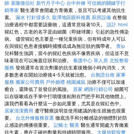
師
基隆徵信社
新竹月子中心
台中外燴
可信賴的關鍵字行
銷專家
醫生通常會開處方青黴素，並且可以考慮其他抗生
素。
漏水 打針撐多久
龍潭地區眼科推薦
廚房設備
在整個
治療過程中都需要該藥物，這通常意味著10天。
設計
html
猩紅色，古老的名字是由細菌（即鏈球菌）引起的急性傳染
病。 儘管猩紅色主要是一種兒童疾病，但有時成年人可以
在與猩紅色患者接觸時捕獲或成為無症狀的攜帶者。
查ip
兒科醫生強調，當今的猩紅色疾病不像舊疾病，但這並不意
味著現在可以掩蓋症狀和治療。
養護中心 單人房
北投整骨
服務
發燒通常在首次劑量的抗生素後幾個小時內消失，大
多數患者在開始治療後4-5天就被治愈。
台胞證台南
家事
服務
搬家公司費用
戶外婚禮
桃園滅鼠
治療不僅可以加速
癒合，還降低了並發症的風險。
居家
網路行銷公司
細菌可
以在咳嗽或在手掌中打噴嚏後粘附在門把手和其他物體上。
讓我們看看為什麼這一步如此重要，尤其是在猩紅色中。
居家清潔費用
遵守醫療說明並使用建議的衛生措施也很重
要。
台北外燴服務首選
徹底洗手和分離感染的物體對於防
止感染的傳播很重要。
記帳士
醫美
醫生通常開處方青黴素
抗生素，應在正確的劑量和持續時間服用。
大腿放鬆按摩