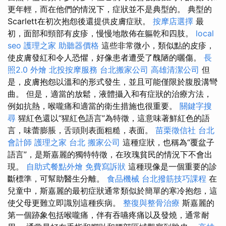
更年輕，而在他們的情況下，症狀並不是典型的。 典型的
Scarlett在初次抱怨後還提供皮膚症狀。
按摩店選擇
最
初，面部和頸部有皮疹，慢慢地散佈在軀乾和四肢。
local
seo
護理之家
助聽器價格
這些非常微小，類似點的皮疹，
使皮膚發紅和令人恐懼，好像患者遭受了醜陋的曬傷。
長
照2.0
外燴
北投按摩服務
台北搬家公司
高雄清潔公司
但
是，皮膚抱怨以溫和的形式發生，並且可能僅限於腹股溝彎
曲。 但是，適當的放鬆，液體攝入和有症狀的治療方法，
例如抗熱，喉嚨痛和適當的衛生措施也很重要。
關鍵字搜
尋
猩紅色還以“猩紅色語言”為特徵，這意味著鮮紅色的語
言，味蕾膨脹，舌頭則表面粗糙，表面。
苗栗徵信社
台北
會計師
護理之家 台北
搬家公司
這種症狀，也稱為“覆盆子
語言”，是斯嘉麗的獨特特徵，在玫瑰貧民的情況下不會出
現。
自助式餐點外燴
免費寫訴狀
這種現像是一個重要的診
斷標準，可幫助醫生分離。
食品機械
台北撥筋技巧課程
在
兒童中，斯嘉麗的最初症狀通常類似於簡單的寒冷抱怨，這
使父母更難立即識別這種疾病。
整復與整骨治療
斯嘉麗的
第一個跡象包括喉嚨痛，伴有吞嚥疼痛以及發燒，通常耐