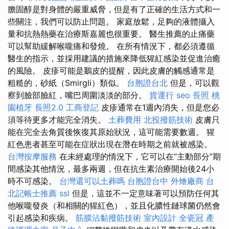
膽固醇是對身體的嚴重威脅，但是有了正確的生活方式和一
些關注，我們可以防止問題。 家庭放鬆，足夠的液體攝入
量和抗熱熱藥在治療斯嘉麗也很重要。 醫生推薦的止痛藥
可以幫助緩解喉嚨痛和發燒。 在所有情況下，都必須遵循
醫生的指示，並採用建議的措施來降低猩紅感染並促進治癒
的風險。 皮疹可能是鵝皮的提醒，因此皮膚的觸感通常是
粗糙的，砂紙（Smirgli）類似。
台胞證台北
但是，可以觀
察到臉部臉紅，嘴巴周圍淡淡的部分。
貨運行
seo
長照
桃
園植牙
長照2.0
工商登記
皮疹通常在1週內消失，但是您必
須等待更多才能完全消失。
土葬費用
北投撥筋技術
皮膚只
能在完全去角質後恢復其原始狀況，這可能需要數週。 猩
紅色患者甚至可能在症狀出現在潛在時期之前就被感染。
台灣按摩服務
在未經處理的情況下，它可以在“主動部分”期
間感染其他情況，最多兩週，但在抗生素治療開始後24小
時不可感染。
台灣還可以土葬嗎
台胞證台中
外燴廠商
台
北記帳士推薦
ssl
但是，這並不一定意味著可以預防任何其
他喉嚨發炎（和相關的猩紅色），並且化膿性鏈球菌仍然會
引起感染和疾病。
筋膜沾黏撥筋技術
室內設計
全瓷冠
產