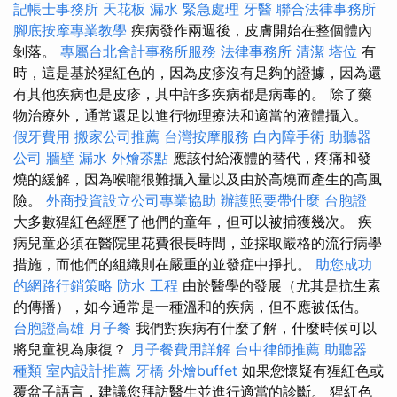
記帳士事務所
天花板 漏水 緊急處理
牙醫
聯合法律事務所
腳底按摩專業教學
疾病發作兩週後，皮膚開始在整個體內
剝落。
專屬台北會計事務所服務
法律事務所
清潔
塔位
有
時，這是基於猩紅色的，因為皮疹沒有足夠的證據，因為還
有其他疾病也是皮疹，其中許多疾病都是病毒的。 除了藥
物治療外，通常還足以進行物理療法和適當的液體攝入。
假牙費用
搬家公司推薦
台灣按摩服務
白內障手術
助聽器
公司
牆壁 漏水
外燴茶點
應該付給液體的替代，疼痛和發
燒的緩解，因為喉嚨很難攝入量以及由於高燒而產生的高風
險。
外商投資設立公司專業協助
辦護照要帶什麼
台胞證
大多數猩紅色經歷了他們的童年，但可以被捕獲幾次。 疾
病兒童必須在醫院里花費很長時間，並採取嚴格的流行病學
措施，而他們的組織則在嚴重的並發症中掙扎。
助您成功
的網路行銷策略
防水 工程
由於醫學的發展（尤其是抗生素
的傳播），如今通常是一種溫和的疾病，但不應被低估。
台胞證高雄
月子餐
我們對疾病有什麼了解，什麼時候可以
將兒童視為康復？
月子餐費用詳解
台中律師推薦
助聽器
種類
室內設計推薦
牙橋
外燴buffet
如果您懷疑有猩紅色或
覆盆子語言，建議您拜訪醫生並進行適當的診斷。 猩紅色