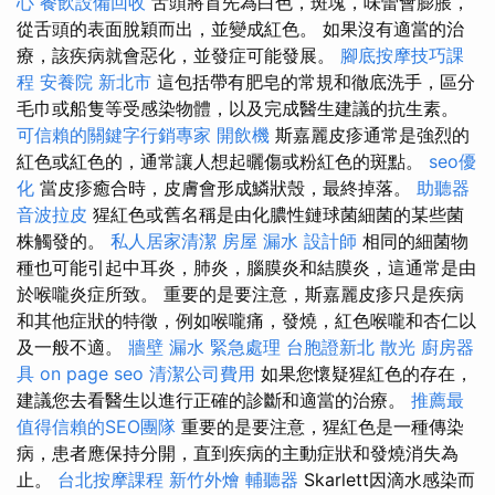
心
餐飲設備回收
舌頭將首先為白色，斑塊，味蕾會膨脹，
從舌頭的表面脫穎而出，並變成紅色。 如果沒有適當的治
療，該疾病就會惡化，並發症可能發展。
腳底按摩技巧課
程
安養院 新北市
這包括帶有肥皂的常規和徹底洗手，區分
毛巾或船隻等受感染物體，以及完成醫生建議的抗生素。
可信賴的關鍵字行銷專家
開飲機
斯嘉麗皮疹通常是強烈的
紅色或紅色的，通常讓人想起曬傷或粉紅色的斑點。
seo優
化
當皮疹癒合時，皮膚會形成鱗狀殼，最終掉落。
助聽器
音波拉皮
猩紅色或舊名稱是由化膿性鏈球菌細菌的某些菌
株觸發的。
私人居家清潔
房屋 漏水
設計師
相同的細菌物
種也可能引起中耳炎，肺炎，腦膜炎和結膜炎，這通常是由
於喉嚨炎症所致。 重要的是要注意，斯嘉麗皮疹只是疾病
和其他症狀的特徵，例如喉嚨痛，發燒，紅色喉嚨和杏仁以
及一般不適。
牆壁 漏水 緊急處理
台胞證新北
散光
廚房器
具
on page seo
清潔公司費用
如果您懷疑猩紅色的存在，
建議您去看醫生以進行正確的診斷和適當的治療。
推薦最
值得信賴的SEO團隊
重要的是要注意，猩紅色是一種傳染
病，患者應保持分開，直到疾病的主動症狀和發燒消失為
止。
台北按摩課程
新竹外燴
輔聽器
Skarlett因滴水感染而