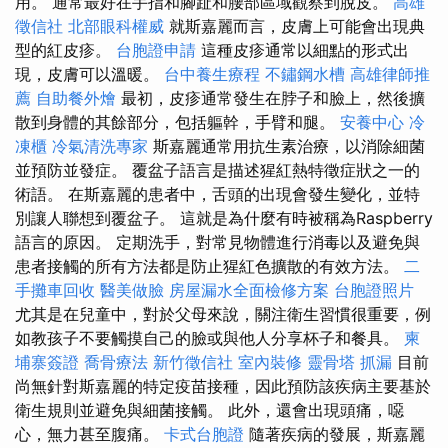
用。 通常最好在手指和腳趾和腰部區域觀察到脫皮。
高雄
徵信社
北部眼科權威
就斯嘉麗而言，皮膚上可能會出現典
型的紅皮疹。
台胞證申請
這種皮疹通常以細點的形式出
現，皮膚可以溫暖。
台中養生療程
不鏽鋼水槽
高雄律師推
薦
自助餐外燴
最初，皮疹通常發生在脖子和臉上，然後擴
散到身體的其餘部分，包括軀幹，手臂和腿。
安養中心
冷
凍櫃
冷氣清洗專家
斯嘉麗通常用抗生素治療，以消除細菌
並預防並發症。 覆盆子語言是描述猩紅熱特徵症狀之一的
術語。 在斯嘉麗的患者中，舌頭的出現會發生變化，並特
別讓人聯想到覆盆子。 這就是為什麼有時被稱為Raspberry
語言的原因。 定期洗手，對常見物體進行消毒以及避免與
患者接觸的所有方法都是防止猩紅色擴散的有效方法。
二
手攤車回收
醫美做臉
房屋漏水全面檢修方案
台胞證照片
尤其是在兒童中，對於父母來說，關注衛生習慣很重要，例
如教孩子不要觸摸自己的臉或與他人分享杯子和餐具。
柬
埔寨簽證
喬骨療法
新竹徵信社
室內裝修
靈骨塔
抓漏
目前
尚無針對斯嘉麗的特定疫苗接種，因此預防該疾病主要基於
衛生規則並避免與細菌接觸。 此外，還會出現頭痛，噁
心，無力甚至腹痛。
卡式台胞證
隨著疾病的發展，斯嘉麗