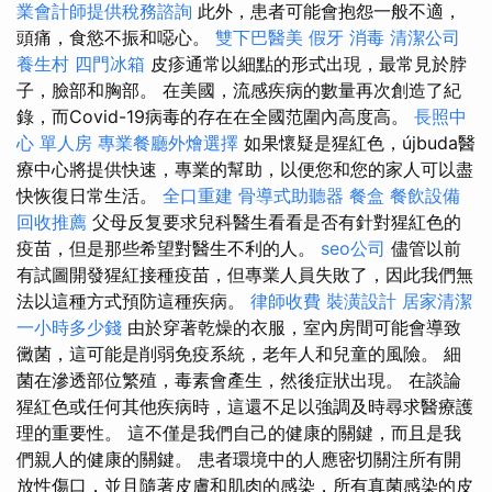
業會計師提供稅務諮詢
此外，患者可能會抱怨一般不適，
頭痛，食慾不振和噁心。
雙下巴醫美
假牙
消毒
清潔公司
養生村
四門冰箱
皮疹通常以細點的形式出現，最常見於脖
子，臉部和胸部。 在美國，流感疾病的數量再次創造了紀
錄，而Covid-19病毒的存在在全國范圍內高度高。
長照中
心 單人房
專業餐廳外燴選擇
如果懷疑是猩紅色，újbuda醫
療中心將提供快速，專業的幫助，以便您和您的家人可以盡
快恢復日常生活。
全口重建
骨導式助聽器
餐盒
餐飲設備
回收推薦
父母反复要求兒科醫生看看是否有針對猩紅色的
疫苗，但是那些希望對醫生不利的人。
seo公司
儘管以前
有試圖開發猩紅接種疫苗，但專業人員失敗了，因此我們無
法以這種方式預防這種疾病。
律師收費
裝潢設計
居家清潔
一小時多少錢
由於穿著乾燥的衣服，室內房間可能會導致
黴菌，這可能是削弱免疫系統，老年人和兒童的風險。 細
菌在滲透部位繁殖，毒素會產生，然後症狀出現。 在談論
猩紅色或任何其他疾病時，這還不足以強調及時尋求醫療護
理的重要性。 這不僅是我們自己的健康的關鍵，而且是我
們親人的健康的關鍵。 患者環境中的人應密切關注所有開
放性傷口，並且隨著皮膚和肌肉的感染，所有真菌感染的皮