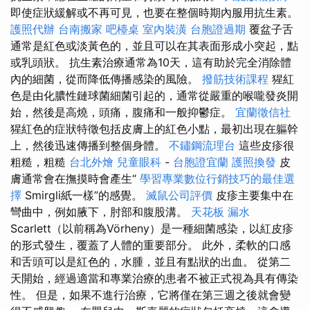
即使症狀緩解或不再可見，也要在整個時期內服用抗生素。
護照代辦
台南搬家
吧檯桌
室內裝潢
台胞證過期
覆盆子舌
通常是紅色或淡黃色的，並且可以在其表面形成小突起，點
或乳頭狀。 抗生素治療通常為10天，這有助於完全消除體
內的細菌，從而降低傳播感染的風險。
撥筋技術課程
猩紅
色是由化膿性鏈球菌細菌引起的，通常從嚴重的喉嚨發炎開
始，然後是高燒，頭痛，腹痛和一般抑鬱症。
宜蘭徵信社
猩紅色的症狀特徵包括皮膚上的紅色小點，最初出現在軀幹
上，然後迅速傳播到整個身體。
不鏽鋼流理台
這些皮疹很
粗糙，粗糙
台北外燴
兒童眼科
-
台胞證宜蘭
護照換發
皮
膚通常會在撫摸時會產生“
學習專業數位行銷技巧的最佳選
擇
Smirgli紙一樣”的感覺。
滅鼠公司評價
皮疹主要集中在
彎曲中，例如腋下，肘部和腹股溝。
天花板 漏水
Scarlett（以前稱為Vörheny）是一種細菌感染，以紅皮疹
的形式發生，覆蓋了人體的重要部分。 此外，柔軟的口感
和舌頭可以是紅色的，水腫，並且有點狀的出血。 從第二
天開始，經過適當和專業治療的患者不被正式視為具有傳染
性。 但是，如果不進行治療，它將僅在第三週之後就會變