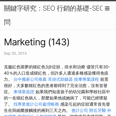
關鍵字研究：SEO 行銷的基礎-SEO顧
問
Marketing (143)
Sep 20, 2013
克服紅色噩夢的猩紅色3步症狀，排水和治療 儘管只有30-
40％的人口造成猩紅色，但許多人通過多種感染獲得免疫
力。
台中搬家公司推薦
耳掛式助聽器
按摩專業課程
前景
很好，大多數猩紅色的患者都得到了完全治愈，沒有並發
症。
柬埔寨簽證
如果我們知道孩子的幼兒園和學校社區中
的一名猩紅色病人，那麼如果他或她病了，可能已經懷疑
了。
找專業會計公司處理帳務
感染引起的症狀通常首先發
生在與細菌接觸後的兩到三天之內。
會計公司
附近牙醫
外