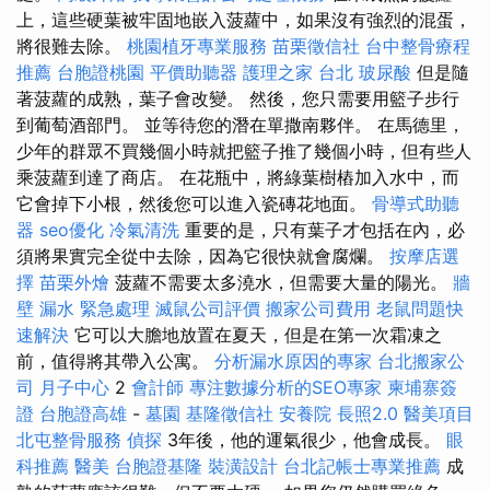
上，這些硬葉被牢固地嵌入菠蘿中，如果沒有強烈的混蛋，
將很難去除。
桃園植牙專業服務
苗栗徵信社
台中整骨療程
推薦
台胞證桃園
平價助聽器
護理之家 台北
玻尿酸
但是隨
著菠蘿的成熟，葉子會改變。 然後，您只需要用籃子步行
到葡萄酒部門。 並等待您的潛在單撒南夥伴。 在馬德里，
少年的群眾不買幾個小時就把籃子推了幾個小時，但有些人
乘菠蘿到達了商店。 在花瓶中，將綠葉樹樁加入水中，而
它會掉下小根，然後您可以進入瓷磚花地面。
骨導式助聽
器
seo優化
冷氣清洗
重要的是，只有葉子才包括在內，必
須將果實完全從中去除，因為它很快就會腐爛。
按摩店選
擇
苗栗外燴
菠蘿不需要太多澆水，但需要大量的陽光。
牆
壁 漏水 緊急處理
滅鼠公司評價
搬家公司費用
老鼠問題快
速解決
它可以大膽地放置在夏天，但是在第一次霜凍之
前，值得將其帶入公寓。
分析漏水原因的專家
台北搬家公
司
月子中心
2
會計師
專注數據分析的SEO專家
柬埔寨簽
證
台胞證高雄
-
墓園
基隆徵信社
安養院
長照2.0
醫美項目
北屯整骨服務
偵探
3年後，他的運氣很少，他會成長。
眼
科推薦
醫美
台胞證基隆
裝潢設計
台北記帳士專業推薦
成