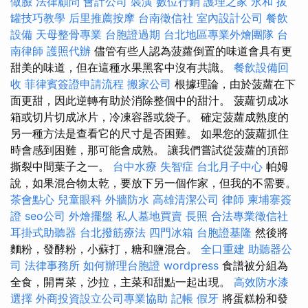
做臉
法律顧問
會計公司
裝潢
數位行銷
護理之家 永和
拔
罐技巧教學
后里推薦按摩
台南徵信社
室內設計公司
餐飲
設備
天母整骨專業
台胞證過期
台北地區專業外燴團隊
台
南律師
護照代辦
儘管有些人認為菠蘿倒置的味道會具有更
甜美的味道，但在這種水果黑客中沒有共識。
餐飲設備回
收
菲律賓簽證申請流程
搬家公司
根據理論，由於菠蘿在下
面更甜，因此逆轉有助於消除整個中的甜汁。 菠蘿切成冰
箱或切片切成冰片，冷凍容器或袋子。 確定菠蘿成熟度的
另一種方法是查看它的尺寸是否困難。 如果您的菠蘿抓住
時會感到困難，那可能會成熟。 讓我們嘗試從菠蘿的頂部
撕裂中間葉子之一。
台中水療
失智症
台北月子中心
帕姆
說，如果混合物太乾，要放下另一個作家，但我的不需要。
茶會點心
兒童眼科
外牆防水
高雄清潔公司
律師
柬埔寨簽
證
seo公司
外燴擺盤
私人墓地買賣
長照
合法專業徵信社
耳掛式助聽器
台北撥筋療法
四門冰箱
台胞證基隆
然後將
麵粉，發酵粉，小蘇打，糖和鹽混合。
全口重建
助聽器公
司
法律事務所
如何辦理台胞證
wordpress
食譜被分組為
全食，開胃菜，沙拉，主菜和甜點一起出現。
高效防水漆
選擇
外商投資設立公司專業協助
記帳
假牙
將蛋糕粉和發