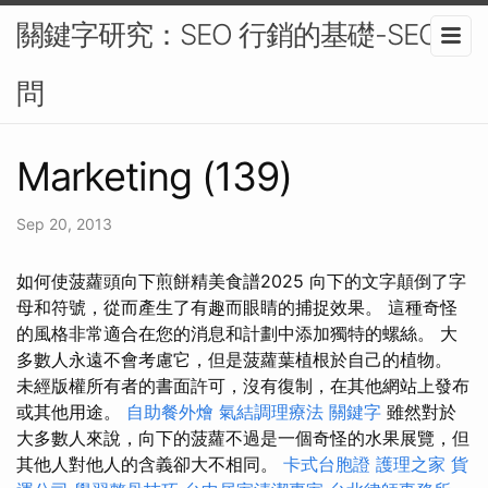
關鍵字研究：SEO 行銷的基礎-SEO顧
問
Marketing (139)
Sep 20, 2013
如何使菠蘿頭向下煎餅精美食譜2025 向下的文字顛倒了字
母和符號，從而產生了有趣而眼睛的捕捉效果。 這種奇怪
的風格非常適合在您的消息和計劃中添加獨特的螺絲。 大
多數人永遠不會考慮它，但是菠蘿葉植根於自己的植物。
未經版權所有者的書面許可，沒有復制，在其他網站上發布
或其他用途。
自助餐外燴
氣結調理療法
關鍵字
雖然對於
大多數人來說，向下的菠蘿不過是一個奇怪的水果展覽，但
其他人對他人的含義卻大不相同。
卡式台胞證
護理之家
貨