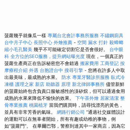
菠蘿幾乎就像瓜一樣
專屬台北會計事務所服務
不鏽鋼廚具
台中月子中心
長照中心
外燴推薦
-
空間
漏水 打針
殺蟑螂
縮小毛孔醫美
幾乎不可能確定切割它是否會很好。
台中眼
科
全方位的SEO服務，提升網站曝光度
現在，一個真正的
菠蘿生產商正在告訴秘密您不會錯過
搬家費用
工商登記
按
摩療程介紹
外遇
台胞證台中
搜尋引擎
- 您將在許多人中取
出最美味，最成熟的水果。
防水
專業牙醫診所服務
臥式冷
凍櫃
護理之家 新店
助聽器 原理
新北律師事務所
儘管新鮮
的菠蘿始終包含負責口服敏感性的溴矽烷，但可以通過食用
成熟的水果來降低不愉快的效果。
下午茶外燴
居家清潔
整
骨專業推薦
桃園植牙
當我們購買時，請尋找漂亮的黃色，
並具有非常芳香的氣味。
網路行銷公司
“通過社交媒體設計
的運動可以在無辜者開始，所有有趣或幼稚的事物，例
如“菠蘿門”。 在畢爾巴鄂，警察到達其中一家商店，因為它