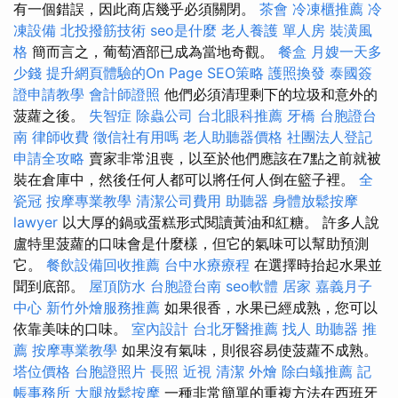
有一個錯誤，因此商店幾乎必須關閉。
茶會
冷凍櫃推薦
冷
凍設備
北投撥筋技術
seo是什麼
老人養護 單人房
裝潢風
格
簡而言之，葡萄酒部已成為當地奇觀。
餐盒
月嫂一天多
少錢
提升網頁體驗的On Page SEO策略
護照換發
泰國簽
證申請教學
會計師證照
他們必須清理剩下的垃圾和意外的
菠蘿之後。
失智症
除蟲公司
台北眼科推薦
牙橋
台胞證台
南
律師收費
徵信社有用嗎
老人助聽器價格
社團法人登記
申請全攻略
賣家非常沮喪，以至於他們應該在7點之前就被
裝在倉庫中，然後任何人都可以將任何人倒在籃子裡。
全
瓷冠
按摩專業教學
清潔公司費用
助聽器
身體放鬆按摩
lawyer
以大厚的鍋或蛋糕形式閱讀黃油和紅糖。 許多人說
盧特里菠蘿的口味會是什麼樣，但它的氣味可以幫助預測
它。
餐飲設備回收推薦
台中水療療程
在選擇時抬起水果並
聞到底部。
屋頂防水
台胞證台南
seo軟體
居家
嘉義月子
中心
新竹外燴服務推薦
如果很香，水果已經成熟，您可以
依靠美味的口味。
室內設計
台北牙醫推薦
找人
助聽器 推
薦
按摩專業教學
如果沒有氣味，則很容易使菠蘿不成熟。
塔位價格
台胞證照片
長照
近視
清潔
外燴
除白蟻推薦
記
帳事務所
大腿放鬆按摩
一種非常簡單的重複方法在西班牙