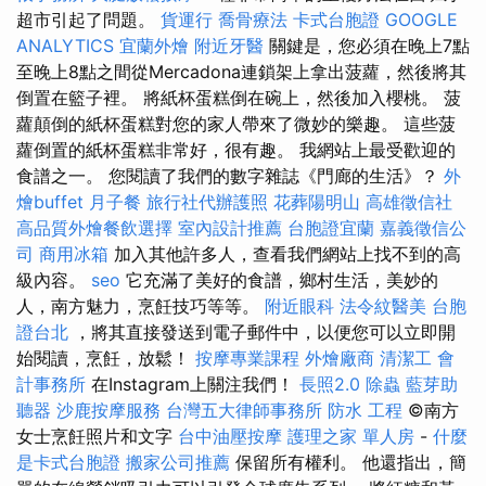
超市引起了問題。
貨運行
喬骨療法
卡式台胞證
GOOGLE
ANALYTICS
宜蘭外燴
附近牙醫
關鍵是，您必須在晚上7點
至晚上8點之間從Mercadona連鎖架上拿出菠蘿，然後將其
倒置在籃子裡。 將紙杯蛋糕倒在碗上，然後加入櫻桃。 菠
蘿顛倒的紙杯蛋糕對您的家人帶來了微妙的樂趣。 這些菠
蘿倒置的紙杯蛋糕非常好，很有趣。 我網站上最受歡迎的
食譜之一。 您閱讀了我們的數字雜誌《門廊的生活》？
外
燴buffet
月子餐
旅行社代辦護照
花葬陽明山
高雄徵信社
高品質外燴餐飲選擇
室內設計推薦
台胞證宜蘭
嘉義徵信公
司
商用冰箱
加入其他許多人，查看我們網站上找不到的高
級內容。
seo
它充滿了美好的食譜，鄉村生活，美妙的
人，南方魅力，烹飪技巧等等。
附近眼科
法令紋醫美
台胞
證台北
，將其直接發送到電子郵件中，以便您可以立即開
始閱讀，烹飪，放鬆！
按摩專業課程
外燴廠商
清潔工
會
計事務所
在Instagram上關注我們！
長照2.0
除蟲
藍芽助
聽器
沙鹿按摩服務
台灣五大律師事務所
防水 工程
©南方
女士烹飪照片和文字
台中油壓按摩
護理之家 單人房
-
什麼
是卡式台胞證
搬家公司推薦
保留所有權利。 他還指出，簡