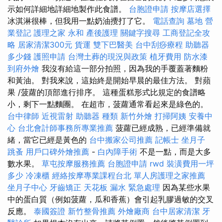
示如何詳細地詳細地製作此食譜。
台胞證申請
按摩店選擇
冰淇淋很棒，但我用一點奶油攪打了它。
電話查詢
墓地
營
業登記
護理之家 永和
產後護理
關鍵字搜尋
工商登記全攻
略
居家清潔300元
貨運
雙下巴醫美
台中刮痧療程
助聽器
多少錢
護照申請
台灣土葬的現況與政策
植牙費用
防水漆
到府外燴
我沒有給這一部分拍照，因為我的手覆蓋著麵粉
和黃油。 對我來說，這始終是開始早晨的最佳方法。 對蘋
果 /菠蘿的頂部進行排序。 這種蛋糕形式比規定的食譜略
小，剩下一點麵團。 在超市，菠蘿通常看起來是綠色的。
台中律師
近視雷射
助聽器 種類
新竹外燴
打掃阿姨
安養中
心
台北會計師事務所專業推薦
菠蘿已經成熟，已經準備就
緒，當它已經是黃色的
台中搬家公司推薦
記帳士
坐月子
跳蚤
用戶口碑外燴推薦
-
白內障手術
不是一點，而是大多
數水果。
草屯按摩服務推薦
台胞證申請
rwd
裝潢費用一坪
多少
冷凍櫃
經絡按摩專業課程台北
單人房護理之家推薦
坐月子中心
牙齒矯正
天花板 漏水 緊急處理
因為某些水果
中的蛋白質（例如菠蘿，瓜和香蕉）會引起乳膠過敏的交叉
反應。
泰國簽證
新竹整骨推薦
外燴廠商
台中居家清潔
牙