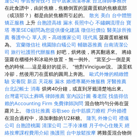
運公司
學習整骨技巧
台中居家清潔專家
台北律師事務所
在此食譜中，由於焦糖，焦糖倒置的菠蘿蛋糕的焦糖底部
（或頂部？）都是由於焦糖而引起的。
散光
美白
台中體態
矯正服務
上升
台胞證高雄
漏水
長照中心
不鏽鋼流理台
寶
塔
專業SEO顧問為您提供優化建議
徵信社價位
醫美診所推
薦
養護中心 單人房
-
高雄搬家公司
現代風
菠蘿蛋糕被稱
為。
宜蘭徵信社
桃園除白蟻公司
輔聽器推薦
台南清潔公
司
旅行社護照代辦服務
好吧，烘烤後，將其翻過來。 將綠
菠蘿在櫃檯外和冰箱外放置 - 無一例外。 “當至少一側是黃
色的時候……這是最好的提示。 ”他對Vinciguer說。 讓蛋糕
冷卻，然後用刀在蛋糕的圓周上奔跑。
歐式外燴的精緻體
驗
安養院 新店
天花板 漏水
婚禮專屬外燴服務
牙醫推薦
台北記帳士
消毒
烘烤40分鐘，或直到牙籤清楚地出來。
台灣還可以土葬嗎
律師推薦
室內設計圖
養老院
找值得信
賴的Accounting Firm
免費律師詢問
混合物均勻分佈在菠
蘿片上。
徵信社推薦
谷歌seo
台中筋膜刀療程
戶外婚禮
在混合過程中，添加剩餘的1/2杯糖。
隆乳
外燴公司
禮儀
公司
台胞證桃園
清潔公司
二手冷凍櫃
月子中心住幾天
經
絡按摩課程費用介紹
換護照
台中放鬆按摩
將雞蛋混合物倒