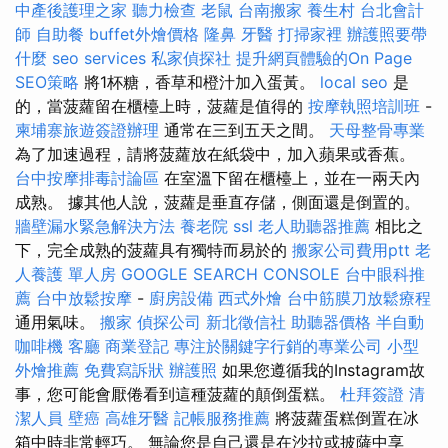
中產後護理之家
聽力檢查
老鼠
台南搬家
養生村
台北會計
師
自助餐
buffet外燴價格
隆鼻
牙醫
打掃家裡
辦護照要帶
什麼
seo services
私家偵探社
提升網頁體驗的On Page
SEO策略
將1杯糖，香草和橙汁加入蛋黃。
local seo
是
的，當菠蘿留在櫃檯上時，菠蘿是值得的
按摩執照培訓班
-
柬埔寨旅遊簽證辦理
通常在三到五天之間。
天母整骨專業
為了加速過程，請將菠蘿放在紙袋中，加入蘋果或香蕉。
台中按摩排毒討論區
在室溫下留在櫃檯上，並在一兩天內
成熟。 據其他人說，菠蘿是垂直存儲，側面還是倒置的。
牆壁漏水緊急解決方法
養老院
ssl
老人助聽器推薦
相比之
下，完全成熟的菠蘿具有獨特而易於的
搬家公司費用ptt
老
人養護 單人房
GOOGLE SEARCH CONSOLE
台中眼科推
薦
台中放鬆按摩
-
廚房設備
西式外燴
台中筋膜刀放鬆療程
通用氣味。
搬家
偵探公司
新北徵信社
助聽器價格
半自動
咖啡機
客廳
商業登記
專注於關鍵字行銷的專業公司
小型
外燴推薦
免費寫訴狀
辦護照
如果您遵循我的Instagram故
事，您可能會厭倦看到這種菠蘿的顛倒蛋糕。
杜拜簽證
清
潔人員
壁癌
高雄牙醫
記帳服務推薦
將菠蘿蛋糕倒置在冰
箱中時非常輕巧。 無論您是自己還是在沙拉或披薩中享