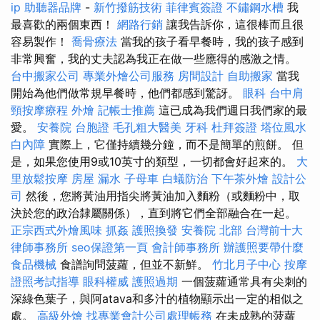
ip
助聽器品牌
-
新竹撥筋技術
菲律賓簽證
不鏽鋼水槽
我
最喜歡的兩個東西！
網路行銷
讓我告訴你，這很棒而且很
容易製作！
喬骨療法
當我的孩子看早餐時，我的孩子感到
非常興奮，我的丈夫認為我正在做一些應得的感激之情。
台中搬家公司
專業外燴公司服務
房間設計
自助搬家
當我
開始為他們做常規早餐時，他們都感到驚訝。
眼科
台中肩
頸按摩療程
外燴
記帳士推薦
這已成為我們週日我們家的最
愛。
安養院
台胞證
毛孔粗大醫美
牙科
杜拜簽證
塔位風水
白內障
實際上，它僅持續幾分鐘，而不是簡單的煎餅。 但
是，如果您使用9或10英寸的類型，一切都會好起來的。
大
里放鬆按摩
房屋 漏水
子母車
白蟻防治
下午茶外燴
設計公
司
然後，您將黃油用指尖將黃油加入麵粉（或麵粉中，取
決於您的政治隸屬關係），直到將它們全部融合在一起。
正宗西式外燴風味
抓姦
護照換發
安養院 北部
台灣前十大
律師事務所
seo保證第一頁
會計師事務所
辦護照要帶什麼
食品機械
食譜詢問菠蘿，但並不新鮮。
竹北月子中心
按摩
證照考試指導
眼科權威
護照過期
一個菠蘿通常具有尖刺的
深綠色葉子，與阿atava和多汁的植物顯示出一定的相似之
處。
高級外燴
找專業會計公司處理帳務
在未成熟的菠蘿