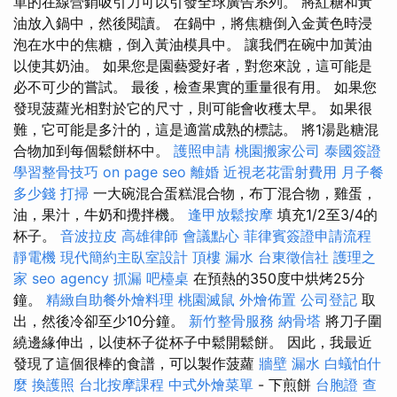
單的在線營銷吸引力可以引發全球廣告系列。 將紅糖和黃
油放入鍋中，然後閱讀。 在鍋中，將焦糖倒入金黃色時浸
泡在水中的焦糖，倒入黃油模具中。 讓我們在碗中加黃油
以使其奶油。 如果您是園藝愛好者，對您來說，這可能是
必不可少的嘗試。 最後，檢查果實的重量很有用。 如果您
發現菠蘿光相對於它的尺寸，則可能會收穫太早。 如果很
難，它可能是多汁的，這是適當成熟的標誌。 將1湯匙糖混
合物加到每個鬆餅杯中。
護照申請
桃園搬家公司
泰國簽證
學習整骨技巧
on page seo
離婚
近視老花雷射費用
月子餐
多少錢
打掃
一大碗混合蛋糕混合物，布丁混合物，雞蛋，
油，果汁，牛奶和攪拌機。
逢甲放鬆按摩
填充1/2至3/4的
杯子。
音波拉皮
高雄律師
會議點心
菲律賓簽證申請流程
靜電機
現代簡約主臥室設計
頂樓 漏水
台東徵信社
護理之
家
seo agency
抓漏
吧檯桌
在預熱的350度中烘烤25分
鐘。
精緻自助餐外燴料理
桃園滅鼠
外燴佈置
公司登記
取
出，然後冷卻至少10分鐘。
新竹整骨服務
納骨塔
將刀子圍
繞邊緣伸出，以使杯子從杯子中鬆開鬆餅。 因此，我最近
發現了這個很棒的食譜，可以製作菠蘿
牆壁 漏水
白蟻怕什
麼
換護照
台北按摩課程
中式外燴菜單
- 下煎餅
台胞證
查