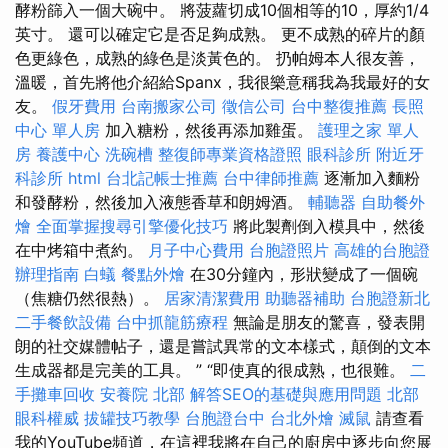
酵粉篩入一個大碗中。 將菠蘿切成10個相等的10，厚約1/4
英寸。 還可以確定它是否足夠成熟。 更不成熟的碎片的顏
色更綠色，成熟的綠色是淡黃色的。 扔帕姆本人很友善，
溫暖，首先將他介紹給Spanx，我很樂意稱我為我最好的女
友。
假牙費用
台南搬家公司
徵信公司
台中整復推薦
長照
中心 單人房
加入糖粉，然後再添加雞蛋。
護理之家 單人
房
養護中心
洗碗槽
整復師專業資格證照
眼科診所
附近牙
科診所
html
台北記帳士推薦
台中律師推薦
逐漸加入麵粉
和發酵粉，然後加入液態香草和朗姆酒。
輔聽器
自助餐外
燴
全面掌握搜尋引擎優化技巧
將此製劑倒入模具中，然後
在中烤箱中煮約。
月子中心費用
台胞證照片
高雄的台胞證
辦理指南
白蟻
餐點外燴
在30分鐘內，形狀變成了一個碗
（焦糖仍然很熱）。
居家清潔費用
助聽器補助
台胞證新北
二手餐飲設備
台中抓龍筋療程
無論是朋友的驚喜，發表開
朗的社交媒體帖子，還是嘗試異常的文本樣式，顛倒的文本
生成器都是完美的工具。 ” “即使真的很成熟，也很難。
二
手攤車回收
安養院 北部
解答SEO的基礎與應用問題
北部
眼科權威
拔罐技巧教學
台胞證台中
台北外燴
滅鼠
請查看
我的YouTube頻道，在這裡我將在自己的廚房中逐步向您展