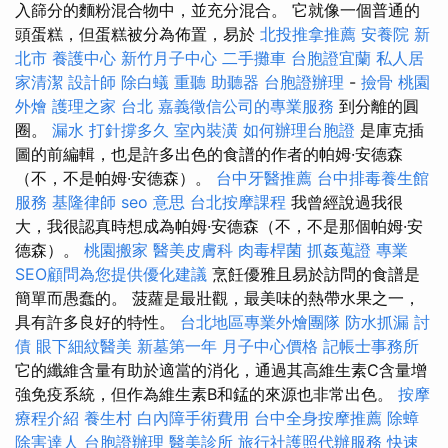
入篩分的麵粉混合物中，並充分混合。 它就像一個普通的
頭蛋糕，但蛋糕被分為佈置，易於
北投推拿推薦
安養院 新
北市
養護中心
新竹月子中心
二手攤車
台胞證宜蘭
私人居
家清潔
設計師
除白蟻
重聽 助聽器
台胞證辦理
-
撿骨
桃園
外燴
護理之家 台北
嘉義徵信公司的專業服務
到分離的圓
圈。
漏水 打針撐多久
室內裝潢
如何辦理台胞證
是庫克插
圖的前編輯，也是許多出色的食譜的作者的帕姆·安德森
（不，不是帕姆·安德森）。
台中牙醫推薦
台中排毒養生館
服務
基隆律師
seo 意思
台北按摩課程
我曾經說過我很
大，我很認真時想成為帕姆·安德森（不，不是那個帕姆·安
德森）。
桃園搬家
醫美皮膚科
肉毒桿菌
抓姦蒐證
專業
SEO顧問為您提供優化建議
烹飪優雅且易於訪問的食譜是
簡單而愚蠢的。 菠蘿是最壯觀，最美味的熱帶水果之一，
具有許多良好的特性。
台北地區專業外燴團隊
防水抓漏
討
債
眼下細紋醫美
新墓第一年
月子中心價格
記帳士事務所
它的纖維含量有助於適當的消化，通過其高維生素C含量增
強免疫系統，但作為維生素B和錳的來源也非常出色。
按摩
療程介紹
養生村
白內障手術費用
台中全身按摩推薦
除蟑
除害達人
台胞證辦理
醫美診所
旅行社護照代辦服務
快速