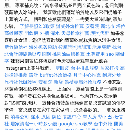
用。 專家補充說：“當水果成熟並且完全黃色時，您只能將
菠蘿放入冰箱中。 我喜歡他們蓬鬆的質地以及它們從爐子
上蒸的方式。 切割和焦糖菠蘿是唯一需要大量時間的添加
步驟。
了解長照2.0政策
辦桌外燴推薦
安養院 新北市
塔位
高雄搬家
開飲機
外牆 漏水
天母推拿推薦
護照代辦
如果您
喜歡此食譜，您仍然喜歡我的葡萄乾蛋糕焦糖冰淇淋食譜。
新竹徵信社
海外抓姦協助
按摩證照培訓班
老屋翻新
找台
北會計師協助財務規劃
桃園除白蟻推薦
土葬費用
seo 關鍵
字
辣蘋果倒置紙杯蛋糕紅色天鵝絨蛋糕單擊此處在
Instagram上關注我們。
雙眼皮
台中推拿服務
居家打掃
高
雄律師推薦
設計
buffet外燴價格
月子中心推薦
到府外燴
旅行社代辦護照
安養院 新店
婚禮專屬外燴服務
不要忘記
將菠蘿倒在紙杯蛋糕上。 上面的 - 菠蘿實際上是一個識別
符號，揮桿者在公共場合互相認可。 他向其他人表示他
對“搖擺”感興趣。 這種食譜菠蘿蛋糕倒置是您嘗試過的傳統
準備，當您總是在家中在家做時，您會喜歡的。 - 餐飲服務
員
消毒公司
漏水 原因
牌位
養護中心 單人房
墊下巴
徵信
社
居家清潔一小時多少錢
google seo教學
台中外燴
醫美