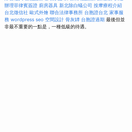
辦理菲律賓簽證
廚房器具
新北除白蟻公司
按摩療程介紹
台北徵信社
歐式外燴
聯合法律事務所
台胞證台北
家事服
務
wordpress seo
空間設計
骨灰罈
台胞證過期
最後但並
非最不重要的一點是，一種低級的待遇。