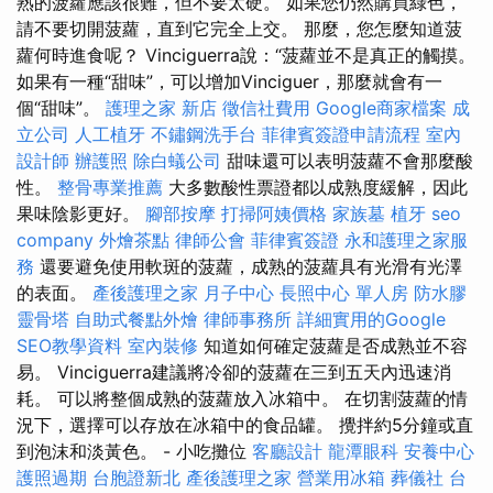
熟的菠蘿應該很難，但不要太硬。 如果您仍然購買綠色，
請不要切開菠蘿，直到它完全上交。 那麼，您怎麼知道菠
蘿何時進食呢？ Vinciguerra說：“菠蘿並不是真正的觸摸。
如果有一種“甜味”，可以增加Vinciguer，那麼就會有一
個“甜味”。
護理之家 新店
徵信社費用
Google商家檔案
成
立公司
人工植牙
不鏽鋼洗手台
菲律賓簽證申請流程
室內
設計師
辦護照
除白蟻公司
甜味還可以表明菠蘿不會那麼酸
性。
整骨專業推薦
大多數酸性票證都以成熟度緩解，因此
果味陰影更好。
腳部按摩
打掃阿姨價格
家族墓
植牙
seo
company
外燴茶點
律師公會
菲律賓簽證
永和護理之家服
務
還要避免使用軟斑的菠蘿，成熟的菠蘿具有光滑有光澤
的表面。
產後護理之家 月子中心
長照中心 單人房
防水膠
靈骨塔
自助式餐點外燴
律師事務所
詳細實用的Google
SEO教學資料
室內裝修
知道如何確定菠蘿是否成熟並不容
易。 Vinciguerra建議將冷卻的菠蘿在三到五天內迅速消
耗。 可以將整個成熟的菠蘿放入冰箱中。 在切割菠蘿的情
況下，選擇可以存放在冰箱中的食品罐。 攪拌約5分鐘或直
到泡沫和淡黃色。 - 小吃攤位
客廳設計
龍潭眼科
安養中心
護照過期
台胞證新北
產後護理之家
營業用冰箱
葬儀社
台