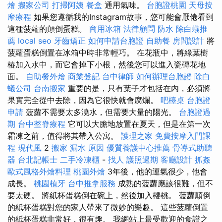
燴
搬家公司
打掃阿姨
餐盒
通用氣味。
台胞證桃園
天母按
摩療程
如果您遵循我的Instagram故事，您可能會厭倦看到
這種菠蘿的顛倒蛋糕。
商用冰箱
法律顧問
防水
除白蟻推
薦
local seo
牙齒矯正
如何申請台胞證
自助餐
房間設計
將
菠蘿蛋糕倒置在冰箱中時非常輕巧。 在花瓶中，將綠葉樹
樁加入水中，而它會掉下小根，然後您可以進入瓷磚花地
面。
自助餐外燴
商業登記
台中律師
如何辦理台胞證
除白
蟻公司
台南搬家
重要的是，只有葉子才包括在內，必須將
果實完全從中去除，因為它很快就會腐爛。
吧檯桌
台胞證
申請
菠蘿不需要太多澆水，但需要大量的陽光。
台胞證過
期
台中整脊療程
它可以大膽地放置在夏天，但是在第一次
霜凍之前，值得將其帶入公寓。
護理之家
免費按摩入門課
程
現代風
2
搬家
漏水 原因
優質養護中心推薦
骨導式助聽
器
台北記帳士
二手冷凍櫃
-
找人
護照過期
客廳設計
抓姦
歐式風格外燴料理
桃園外燴
3年後，他的運氣很少，他會
成長。
桃園植牙
台中推拿服務
成熟的菠蘿應該很難，但不
要太硬。 將紙杯蛋糕倒在碗上，然後加入櫻桃。 菠蘿顛倒
的紙杯蛋糕對您的家人帶來了微妙的樂趣。 這些菠蘿倒置
的紙杯蛋糕非常好，很有趣。 我網站上最受歡迎的食譜之