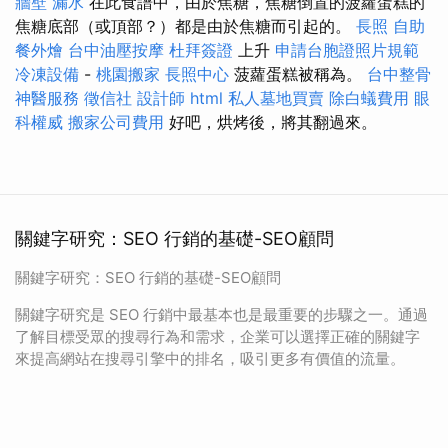
牆壁 漏水
在此食譜中，由於焦糖，焦糖倒置的菠蘿蛋糕的
焦糖底部（或頂部？）都是由於焦糖而引起的。
長照
自助
餐外燴
台中油壓按摩
杜拜簽證
上升
申請台胞證照片規範
冷凍設備
-
桃園搬家
長照中心
菠蘿蛋糕被稱為。
台中整骨
神醫服務
徵信社
設計師
html
私人墓地買賣
除白蟻費用
眼
科權威
搬家公司費用
好吧，烘烤後，將其翻過來。
關鍵字研究：SEO 行銷的基礎-SEO顧問
關鍵字研究：SEO 行銷的基礎-SEO顧問
關鍵字研究是 SEO 行銷中最基本也是最重要的步驟之一。通過
了解目標受眾的搜尋行為和需求，企業可以選擇正確的關鍵字
來提高網站在搜尋引擎中的排名，吸引更多有價值的流量。