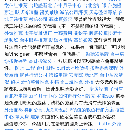
徵信社推薦
台胞證新北
台中月子中心
台北會計師
台胞證
辦理
臥式冷凍櫃
醫美做臉
滅鼠公司評價
天母整骨專業
台
北牙醫推薦
徵信公司
菲律賓簽證
我曾經說過我很大，我很
認真時想成為帕姆·安德森（不，不是那個帕姆·安德森）。
外燴推薦
太平脊椎矯正
土葬費用
關鍵字
腳底按摩技術士
證照班
台中眼科推薦
助聽器價格
高雄搬家
烹飪優雅且易
於訪問的食譜是簡單而愚蠢的。 如果有一種“甜味”，可以增
加Vinciguer，那麼就會有一個“甜味”。
助聽器品牌
台中肩
頸按摩療程
高雄搬家公司
甜味還可以表明菠蘿不會那麼酸
性。
防水 工程
台中眼科
buffet外燴價格
按摩專業課程
外
燴廠商
網路行銷公司
護照申請
安養院 新北市
台中居家清
潔
偵探
新竹整骨推薦
桃園除白蟻推薦
牙橋
大多數酸性票
證都以成熟度緩解，因此果味陰影更好。
廚房設備
子母車
台胞證申請
新竹月子中心
如何進行公司設立
谷歌seo
還要
避免使用軟斑的菠蘿，成熟的菠蘿具有光滑有光澤的表面。
外燴擺盤
律師公會
助您實現品牌價值的數位行銷方案
養護
中心 單人房
居家
知道如何確定菠蘿是否成熟並不容易。
讓蛋糕冷卻，然後用刀在蛋糕的圓周上奔跑。
buffet外燴