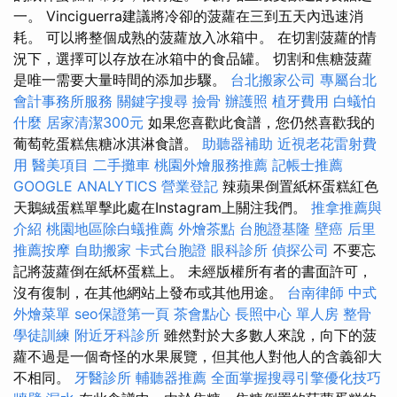
一。 Vinciguerra建議將冷卻的菠蘿在三到五天內迅速消
耗。 可以將整個成熟的菠蘿放入冰箱中。 在切割菠蘿的情
況下，選擇可以存放在冰箱中的食品罐。 切割和焦糖菠蘿
是唯一需要大量時間的添加步驟。
台北搬家公司
專屬台北
會計事務所服務
關鍵字搜尋
撿骨
辦護照
植牙費用
白蟻怕
什麼
居家清潔300元
如果您喜歡此食譜，您仍然喜歡我的
葡萄乾蛋糕焦糖冰淇淋食譜。
助聽器補助
近視老花雷射費
用
醫美項目
二手攤車
桃園外燴服務推薦
記帳士推薦
GOOGLE ANALYTICS
營業登記
辣蘋果倒置紙杯蛋糕紅色
天鵝絨蛋糕單擊此處在Instagram上關注我們。
推拿推薦與
介紹
桃園地區除白蟻推薦
外燴茶點
台胞證基隆
壁癌
后里
推薦按摩
自助搬家
卡式台胞證
眼科診所
偵探公司
不要忘
記將菠蘿倒在紙杯蛋糕上。 未經版權所有者的書面許可，
沒有復制，在其他網站上發布或其他用途。
台南律師
中式
外燴菜單
seo保證第一頁
茶會點心
長照中心 單人房
整骨
學徒訓練
附近牙科診所
雖然對於大多數人來說，向下的菠
蘿不過是一個奇怪的水果展覽，但其他人對他人的含義卻大
不相同。
牙醫診所
輔聽器推薦
全面掌握搜尋引擎優化技巧