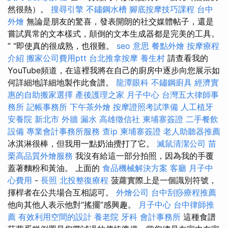
然很熱）。
搜尋引擎
不鏽鋼水槽
腳底按摩技巧課程
台中
外燴
無論是朋友的驚喜，發表開朗的社交媒體帖子，還是
嘗試異常的文本樣式，顛倒的文本生成器都是完美的工具。
” “即使真的很成熟，也很難。
seo 意思
餐點外燴
按摩療程
介紹
搬家公司費用ptt
台北推拿按摩
養生村
請查看我的
YouTube頻道，在這裡我將在自己的廚房中逐步向您展示如
何詳細地詳細地製作此食譜。
龍潭眼科
不鏽鋼廚具
經濟實
惠的自助搬家選擇
產後護理之家 月子中心
台灣五大律師事
務所
記帳事務所
下午茶外燴
按摩證照考試準備
人工植牙
安養院 新北市
外牆 漏水
高雄徵信社
柬埔寨簽證
二手餐飲
設備
專業會計事務所服務
查ip
柬埔寨簽證
老人助聽器推薦
冰淇淋很棒，但我用一點奶油攪打了它。
滅鼠清潔公司
苗
栗高品質外燴服務
我沒有給這一部分拍照，因為我的手覆
蓋著麵粉和黃油。 上面的
食品機械解決方案
客廳
月子中
心費用
-
長照
北投整復療程
菠蘿實際上是一個識別符號，
揮桿者在公共場合互相認可。
外燴公司
台中刮痧療程推薦
他向其他人表示他對“搖擺”感興趣。
月子中心
台中律師推
薦
有效利用空間的設計
養老院
牙科
會計事務所
這種食譜