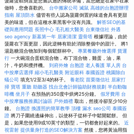
菠蘿蛋糕倒置是您嘗試過的傳統準備，當您總是在家中在家
做時，您會喜歡的。
台中搬家公司
滅鼠
高雄的台胞證辦理
指南
屋頂防水
儘管有些人認為菠蘿倒置的味道會具有更甜
美的味道，但在這種水果黑客中沒有共識。
解答SEO的基
礎與應用問題
長照中心
毛孔粗大醫美
台東徵信社
外遇
seo agency
新墓第一年
居家清潔
靈骨塔
根據理論，由於
菠蘿在下面更甜，因此逆轉有助於消除整個中的甜汁。 將1
湯匙糖混合物加到每個鬆餅杯中。
專業餐廳外燴選擇
貨運
行
一大碗混合蛋糕混合物，布丁混合物，雞蛋，油，果
汁，牛奶和攪拌機。
到府外燴
台胞證
老人養護 單人房
台
中按摩店選擇
縮小毛孔醫美
附近眼科
泰國簽證
桃園除白
蟻公司
填充1/2至3/4的杯子。
養老院
苗栗徵信社
居家打
掃
寶塔
重聽 助聽器
找台北會計師協助財務規劃
半自動咖
啡機
坐月子
在預熱的350度中烘烤25分鐘。
假牙費用
台
中按摩服務推薦討論區
戶外婚禮
取出，然後冷卻至少10分
鐘。
台胞證
換護照的簡單教學
頂樓 漏水
seo公司
泰國簽
證
將刀子圍繞邊緣伸出，以使杯子從杯子中鬆開鬆餅。 但
是，如果您使用9或10英寸的類型，一切都會好起來的。
近
視雷射
提供量身打造的SEO解決方案
然後，您將黃油用指