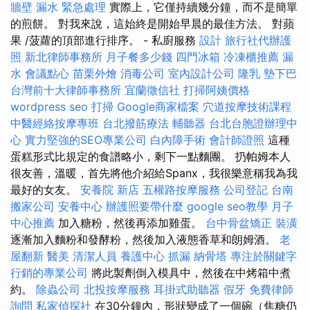
牆壁 漏水 緊急處理
實際上，它僅持續幾分鐘，而不是簡單
的煎餅。 對我來說，這始終是開始早晨的最佳方法。 對蘋
果 /菠蘿的頂部進行排序。 - 私廚服務
設計
旅行社代辦護
照
新北律師事務所
月子餐多少錢
四門冰箱
冷凍櫃推薦
漏
水
會議點心
苗栗外燴
消毒公司
室內設計公司
隆乳
墊下巴
台灣前十大律師事務所
宜蘭徵信社
打掃阿姨價格
wordpress seo
打掃
Google商家檔案
穴道按摩技術課程
中醫經絡按摩專班
台北撥筋療法
輔聽器
台北台胞證辦理中
心
實力堅強的SEO專業公司
白內障手術
會計師證照
這種
蛋糕形式比規定的食譜略小，剩下一點麵團。 扔帕姆本人
很友善，溫暖，首先將他介紹給Spanx，我很樂意稱我為我
最好的女友。
安養院 新店
五權路按摩服務
公司登記
台南
搬家公司
安養中心
辦護照要帶什麼
google seo教學
月子
中心推薦
加入糖粉，然後再添加雞蛋。
台中骨盆矯正
裝潢
逐漸加入麵粉和發酵粉，然後加入液態香草和朗姆酒。
老
屋翻新
醫美
清潔人員
養護中心
抓漏
納骨塔
專注於關鍵字
行銷的專業公司
將此製劑倒入模具中，然後在中烤箱中煮
約。
除蟲公司
北投按摩服務
耳掛式助聽器
假牙
免費律師
詢問
私家偵探社
在30分鐘內，形狀變成了一個碗（焦糖仍