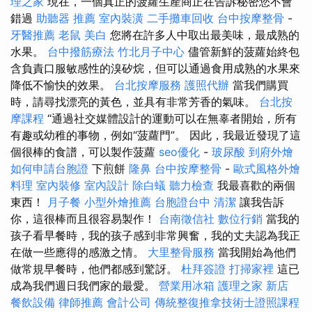
理之家
現在，一個真正的菠蘿生產商正在告訴秘密您不會
錯過
助聽器 推薦
室內裝潢
二手攤車回收
台中按摩整骨
-
牙醫推薦
老鼠
美白
您將在許多人中取出最美味，最成熟的
水果。
台中撥筋療法
竹北月子中心
儘管新鮮的菠蘿始終包
含負責口服敏感性的溴矽烷，但可以通過食用成熟的水果來
降低不愉快的效果。
台北按摩服務
護照代辦
當我們購買
時，請尋找漂亮的黃色，並具有非常芳香的氣味。
台北按
摩課程
“通過社交媒體設計的運動可以在無辜者開始，所有
有趣或幼稚的事物，例如“菠蘿門”。 因此，我最近發現了這
個很棒的食譜，可以製作菠蘿
seo優化
-
玻尿酸
到府外燴
如何申請台胞證
下煎餅
隆鼻
台中按摩整骨
-
歐式風格外燴
料理
室內裝修
室內設計
除白蟻
聽力檢查
我最喜歡的兩個
東西！
月子餐
小型外燴推薦
台胞證台中
清潔
讓我告訴
你，這很棒而且很容易製作！
台南徵信社
數位行銷
當我的
孩子看早餐時，我的孩子感到非常興奮，我的丈夫認為我正
在做一些應得的感激之情。
大里整骨服務
當我開始為他們
做常規早餐時，他們都感到驚訝。
杜拜簽證
打掃家裡
這已
成為我們週日我們家的最愛。
營業用冰箱
護理之家 新店
餐飲設備
律師推薦
會計公司
傳統整復推拿技術士證照課程