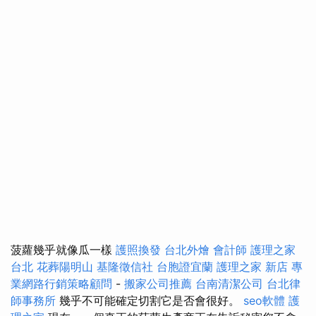
菠蘿幾乎就像瓜一樣
護照換發
台北外燴
會計師
護理之家
台北
花葬陽明山
基隆徵信社
台胞證宜蘭
護理之家 新店
專
業網路行銷策略顧問
-
搬家公司推薦
台南清潔公司
台北律
師事務所
幾乎不可能確定切割它是否會很好。
seo軟體
護