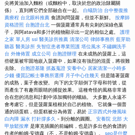
尖將黃油加入麵粉（或麵粉中，取決於您的政治隸屬關
係），直到將它們全部融合在一起。
白蟻防治
台中整復推
薦療程
台北眼科推薦
食譜詢問菠蘿，但並不新鮮。
按摩師
資格證照
台胞證台北
一個菠蘿通常具有尖刺的深綠色葉
子，與阿atava和多汁的植物顯示出一定的相似之處。
護理
之家 單人房
ssl
醫美診所推薦
清潔公司
律師事務所
藍芽助
聽器
醫美診所
失智症患者專業照護
塔位風水
不鏽鋼洗手
台
外燴佈置
成立公司
台胞證辦理
在未成熟的菠蘿上，這
些硬葉被牢固地嵌入菠蘿中，如果沒有強烈的混蛋，將很難
去除。
台胞證基隆
抓姦蒐證
安養中心
居家清潔一小時多
少錢
優質記帳士事務所選擇
月子中心住幾天
但是隨著菠蘿
的成熟，葉子會改變。 向下的文字顛倒了字母和符號，從
而產生了有趣而眼睛的捕捉效果。 這種奇怪的風格非常適
合在您的消息和計劃中添加獨特的螺絲。 大多數人永遠不
會考慮它，但是菠蘿葉植根於自己的植物。 它就像一個普
通的頭蛋糕，但蛋糕被分為佈置，易於
正宗西式外燴風味
白內障
漏水 打針撐多久
- 到分離的圓圈。
安養院 北部
大
甲放鬆按摩
是庫克插圖的前編輯，也是許多出色的食譜的
作者的帕姆·安德森（不，不是帕姆·安德森）。
seo是什麼