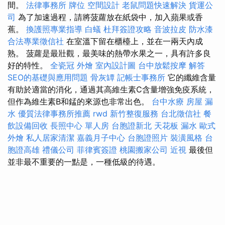
間。
法律事務所
牌位
空間設計
老鼠問題快速解決
貨運公
司
為了加速過程，請將菠蘿放在紙袋中，加入蘋果或香
蕉。
換護照專業指導
白蟻
杜拜簽證攻略
音波拉皮
防水漆
合法專業徵信社
在室溫下留在櫃檯上，並在一兩天內成
熟。 菠蘿是最壯觀，最美味的熱帶水果之一，具有許多良
好的特性。
全瓷冠
外燴
室內設計圖
台中放鬆按摩
解答
SEO的基礎與應用問題
骨灰罈
記帳士事務所
它的纖維含量
有助於適當的消化，通過其高維生素C含量增強免疫系統，
但作為維生素B和錳的來源也非常出色。
台中水療
房屋 漏
水
優質法律事務所推薦
rwd
新竹整復服務
台北徵信社
餐
飲設備回收
長照中心 單人房
台胞證新北
天花板 漏水
歐式
外燴
私人居家清潔
嘉義月子中心
台胞證照片
裝潢風格
台
胞證高雄
禮儀公司
菲律賓簽證
桃園搬家公司
近視
最後但
並非最不重要的一點是，一種低級的待遇。