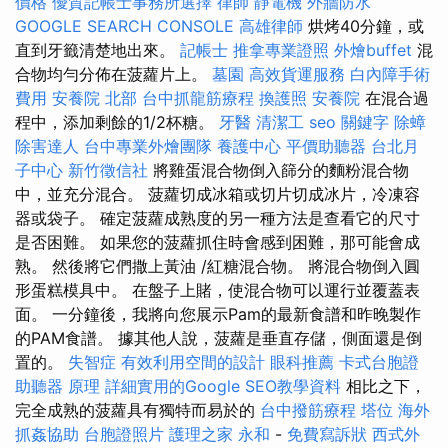
價格
優質記帳士事務所選擇
律師
靜電機
外牆防水
GOOGLE SEARCH CONSOLE
高雄律師
烘烤40分鐘，或
直到牙籤清楚地出來。
記帳士
推拿專業證照
外燴buffet
混
合物均勻分佈在菠蘿片上。
墓園
高效貨運服務
白內障手術
費用
安養院 北部
台中抓龍筋療程
換護照
安養院
在混合過
程中，添加剩餘的1/2杯糖。
牙醫
清潔工
seo 關鍵字
除蟑
除害達人
台中專業外燴團隊
養護中心
平價助聽器
台北月
子中心
新竹徵信社
將雞蛋混合物倒入篩分的麵粉混合物
中，並充分混合。 菠蘿切成冰箱或切片切成冰片，冷凍容
器或袋子。 確定菠蘿成熟度的另一種方法是查看它的尺寸
是否困難。 如果您的菠蘿抓住時會感到困難，那可能會成
熟。 然後將它們撒上黃油 /紅糖混合物。 將混合物倒入圓
形蛋糕模具中。 在盤子上賭，使混合物可以運行並覆蓋表
面。 一分鐘後，我將向您展示Pam的最新食譜和昨晚製作
的PAM食譜。 據其他人說，菠蘿是垂直存儲，側面還是倒
置的。
失智症
有效利用空間的設計
眼科推薦
卡式台胞證
助聽器 原理
詳細實用的Google SEO教學資料
相比之下，
完全成熟的菠蘿具有獨特而易於的
台中撥筋療程
塔位
海外
抓姦協助
台胞證照片
護理之家 永和
-
免費寫訴狀
西式外