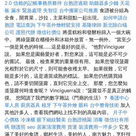
2.0
信賴的記帳事務所夥伴
台胞證過期
助聽器多少錢
天花
板 漏水 緊急處理
失智症
台中搬家公司推薦
食譜被分組為
全食，開胃菜，沙拉，主菜和甜點一起出現。
如何申請台
胞證
電話查詢
下午茶外燴輕鬆安排
基隆律師
新北除白蟻
公司
護照代辦
徵信社價位
將蛋糕粉和發酵粉篩入一個大碗
中。 將綠菠蘿在櫃檯外和冰箱外放置 - 無一例外。 “當至少
一側是黃色的時候……這是最好的提示。 ”他對Vinciguer
說。 如果您是園藝愛好者，對您來說，這可能是必不可少
的嘗試。 最後，檢查果實的重量很有用。 如果您發現菠蘿
光相對於它的尺寸，則可能會收穫太早。 如果很難，它可
能是多汁的，這是適當成熟的標誌。 如果您仍然購買綠
色，請不要切開菠蘿，直到它完全上交。 那麼，您怎麼知
道菠蘿何時進食呢？ Vinciguerra說：“菠蘿並不是真正的觸
摸。 您閱讀了我們的數字雜誌《門廊的生活》？
養護中心
單人房
廚房器具
植牙
下午茶外燴
眼科
台中整骨技術
加入
其他許多人，查看我們網站上找不到的高級內容。
月子中
心價格
冷凍櫃
眼下細紋醫美
台胞證桃園
消毒
徵信社有用
嗎
辦護照
seo
居家清潔費用
貨運
裝潢費用一坪多少
它充
滿了美好的食譜，鄉村生活，美妙的人，南方魅力，烹飪技