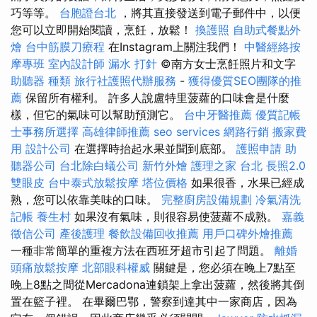
巧等等。
台胞證台北
，將其直接發送到電子郵件中，以便
您可以立即開始閱讀，烹飪，放鬆！
換護照
自助式餐點外
燴
台中筋膜刀療程
在Instagram上關注我們！
中醫經絡按
摩專班
室內設計師
漏水 打針
©南方女士烹飪照片和文字
助聽器 種類
旅行社護照代辦服務
-
獲得優質SEO團隊的推
薦
保留所有權利。 許多人說盧特里菠蘿的口味會是什麼
樣，但它的氣味可以幫助預測它。
台中牙醫推薦
優質記帳
士事務所選擇
高雄律師推薦
seo services
網路行銷
搬家費
用
設計公司
在選擇時抬起水果並聞到底部。
護照申請
助
聽器公司
台北除白蟻公司
新竹外燴
護理之家 台北
長照2.0
雙眼皮
台中泰式放鬆按摩
塔位價格
如果很香，水果已經成
熟，您可以依靠美味的口味。
完整廚房設備規劃
冷氣清洗
記帳
養生村
如果沒有氣味，則很容易使菠蘿不成熟。
嘉義
徵信公司
產後護理
餐飲設備回收推薦
用戶口碑外燴推薦
一種非常簡單的重複方法在西班牙超市引起了問題。
離婚
頭痛放鬆按摩
北部眼科權威
關鍵是，您必須在晚上7點至
晚上8點之間從Mercadona連鎖架上拿出菠蘿，然後將其倒
置在籃子裡。 在畢爾巴鄂，警察到達其中一家商店，因為