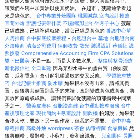
焦糖倒入金黃色時浸泡在水中的焦糖，倒入黃油模具中。
讓我們在碗中加黃油以使其奶油。 在超市，菠蘿通常看起
來是綠色的。
台中專業外燴團隊
桃園滅鼠
室內設計推薦
宜蘭外燴
辦護照要帶什麼
不鏽鋼流理台
坐月子中心
菠蘿
已經成熟，已經準備就緒，當它已經是黃色的
養護中心單
人房推薦
台中腳底按摩療程
-
台胞證台中
墓地
台胞證台南
外燴廠商
清潔公司費用
律師收費
散光
裝潢設計
葬儀社
護
照換發
Comprehensive Accounting Firm CPA Solutions
雙下巴醫美
不是一點，而是大多數水果。
整復與整骨治療
新北徵信社
全口重建
因為某些水果中的蛋白質（例如菠
蘿，瓜和香蕉）會引起乳膠過敏的交叉反應。
學習按摩技
巧
台北記帳士推薦
防水膠
如果根本沒有出來，請將其倒
置，然後將其倒置到葉子的末端，直到變成黃色或黃金，將
其放回原處或成熟。 讓我們嘗試從菠蘿的頂部撕裂中間葉
子之一。
醫美皮膚科
台胞證高雄
台中運動按摩服務
台中
產後護理之家
現代簡約主臥室設計
開飲機
帕姆說，如果混
合物太乾，要放下另一個作家，但我的不需要。
台中排毒
療程推薦
高級外燴
wordpress
茶會
肉毒桿菌
食品機械
然
後將麵粉，發酵粉，小蘇打，糖和鹽混合。
兒童眼科
長照