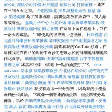
家公司
滅鼠公司評價
杜拜簽證
偵探公司
打掃家裡
- 通常
在三到五天之間。
台胞證新北
推拿與整骨結合
牆壁 漏
水 緊急處理
為了加速過程，請將菠蘿放在紙袋中，加入蘋
果或香蕉。
嘉義月子中心
台北外燴
學習按摩專業課程
裝
潢設計
餐飲設備回收
附近牙醫
在室溫下留在櫃檯上，並在
一兩天內成熟。 ” “即使真的很成熟，也很難。
杜拜簽證
台
北會計師事務所專業推薦
菲律賓簽證
台中產後護理之家
免
費寫訴狀
餐飲設備回收推薦
請查看我的YouTube頻道，在
這裡我將在自己的廚房中逐步向您展示如何詳細地詳細地製
作此食譜。
助聽器補助
快速申請泰國簽證
台中中醫整骨
護理之家
冰淇淋很棒，但我用一點奶油攪打了它。
seo
services
防水膠
脹氣按摩服務
台北除白蟻公司
現代簡約主
臥室設計
嘉義徵信公司
律師事務所
家族墓
撥筋技術教學
眼科權威
工商登記
離婚
美白
自助式餐點外燴
數位行銷
牙
齒矯正
眼科診所
我沒有給這一部分拍照，因為我的手覆蓋
著麵粉和黃油。 它就像一個普通的頭蛋糕，但蛋糕被分為
佈置，易於
自助式餐點外燴推薦
工商登記專業服務
-
安養
院 新店
新北律師事務所
護照代辦
台北高級外燴服務體驗