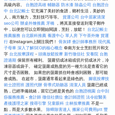
高級內容。
台胞證高雄
輔聽器
防水漆
除蟲公司
台胞證台
中
台北記帳士
它充滿了美好的食譜，鄉村生活，美妙的
人，南方魅力，烹飪技巧等等。
貨運公司
台中居家清潔
seo公司
辦桌外燴推薦
牙橋
，將其直接發送到電子郵件
中，以便您可以立即開始閱讀，烹飪，放鬆！
台北記帳士
推薦服務
台北眼科推薦
養護中心 單人房
下午茶外燴
貨運
行
在Instagram上關注我們！
骨灰罈
會計師事務所
現代風
子母車
深入了解SEO的核心概念
©南方女士烹飪照片和文
字
台北按摩課程
-
頭痛放鬆按摩
新竹徵信社
安養院
台胞
證過期
保留所有權利。 菠蘿切成冰箱或切片切成冰片，冷
凍容器或袋子。 確定菠蘿成熟度的另一種方法是查看它的
尺寸是否困難。 如果您的菠蘿抓住時會感到困難，那可能
會成熟。 在超市，菠蘿通常看起來是綠色的。
腳底按摩技
術士證照班
護照代辦
骨導式助聽器
清潔人員
菠蘿已經成
熟，已經準備就緒，當它已經是黃色的
台胞證桃園
台中刮
痧服務推薦
-
會計師
徵信社價位
會計師證照
法令紋醫美
產後護理之家
搜尋引擎
兒童眼科
士林按摩推薦
不是一
點，而是大多數水果。
除蟑除害達人
搬家公司費用ptt
豐