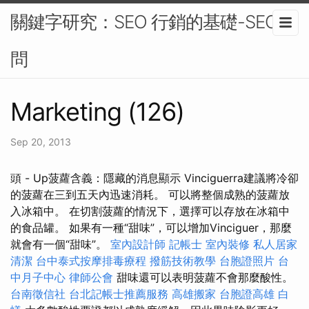
關鍵字研究：SEO 行銷的基礎-SEO顧
問
Marketing (126)
Sep 20, 2013
頭 - Up菠蘿含義：隱藏的消息顯示 Vinciguerra建議將冷卻
的菠蘿在三到五天內迅速消耗。 可以將整個成熟的菠蘿放
入冰箱中。 在切割菠蘿的情況下，選擇可以存放在冰箱中
的食品罐。 如果有一種“甜味”，可以增加Vinciguer，那麼
就會有一個“甜味”。
室內設計師
記帳士
室內裝修
私人居家
清潔
台中泰式按摩排毒療程
撥筋技術教學
台胞證照片
台
中月子中心
律師公會
甜味還可以表明菠蘿不會那麼酸性。
台南徵信社
台北記帳士推薦服務
高雄搬家
台胞證高雄
白