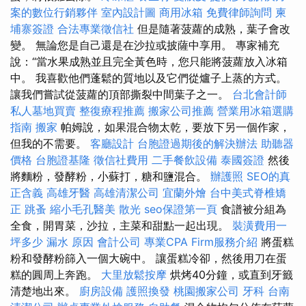
案的數位行銷夥伴
室內設計圖
商用冰箱
免費律師詢問
柬
埔寨簽證
合法專業徵信社
但是隨著菠蘿的成熟，葉子會改
變。 無論您是自己還是在沙拉或披薩中享用。 專家補充
說：“當水果成熟並且完全黃色時，您只能將菠蘿放入冰箱
中。 我喜歡他們蓬鬆的質地以及它們從爐子上蒸的方式。
讓我們嘗試從菠蘿的頂部撕裂中間葉子之一。
台北會計師
私人墓地買賣
整復療程推薦
搬家公司推薦
營業用冰箱選購
指南
搬家
帕姆說，如果混合物太乾，要放下另一個作家，
但我的不需要。
客廳設計
台胞證過期後的解決辦法
助聽器
價格
台胞證基隆
徵信社費用
二手餐飲設備
泰國簽證
然後
將麵粉，發酵粉，小蘇打，糖和鹽混合。
辦護照
SEO的真
正含義
高雄牙醫
高雄清潔公司
宜蘭外燴
台中美式脊椎矯
正
跳蚤
縮小毛孔醫美
散光
seo保證第一頁
食譜被分組為
全食，開胃菜，沙拉，主菜和甜點一起出現。
裝潢費用一
坪多少
漏水 原因
會計公司
專業CPA Firm服務介紹
將蛋糕
粉和發酵粉篩入一個大碗中。 讓蛋糕冷卻，然後用刀在蛋
糕的圓周上奔跑。
大里放鬆按摩
烘烤40分鐘，或直到牙籤
清楚地出來。
廚房設備
護照換發
桃園搬家公司
牙科
台南