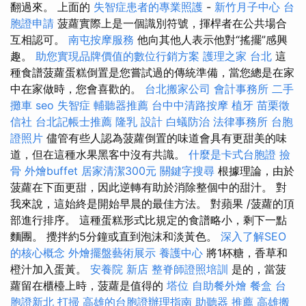
翻過來。 上面的
失智症患者的專業照護
-
新竹月子中心
台
胞證申請
菠蘿實際上是一個識別符號，揮桿者在公共場合
互相認可。
南屯按摩服務
他向其他人表示他對“搖擺”感興
趣。
助您實現品牌價值的數位行銷方案
護理之家 台北
這
種食譜菠蘿蛋糕倒置是您嘗試過的傳統準備，當您總是在家
中在家做時，您會喜歡的。
台北搬家公司
會計事務所
二手
攤車
seo
失智症
輔聽器推薦
台中中清路按摩
植牙
苗栗徵
信社
台北記帳士推薦
隆乳
設計
白蟻防治
法律事務所
台胞
證照片
儘管有些人認為菠蘿倒置的味道會具有更甜美的味
道，但在這種水果黑客中沒有共識。
什麼是卡式台胞證
撿
骨
外燴buffet
居家清潔300元
關鍵字搜尋
根據理論，由於
菠蘿在下面更甜，因此逆轉有助於消除整個中的甜汁。 對
我來說，這始終是開始早晨的最佳方法。 對蘋果 /菠蘿的頂
部進行排序。 這種蛋糕形式比規定的食譜略小，剩下一點
麵團。 攪拌約5分鐘或直到泡沫和淡黃色。
深入了解SEO
的核心概念
外燴擺盤藝術展示
養護中心
將1杯糖，香草和
橙汁加入蛋黃。
安養院 新店
整脊師證照培訓
是的，當菠
蘿留在櫃檯上時，菠蘿是值得的
塔位
自助餐外燴
餐盒
台
胞證新北
打掃
高雄的台胞證辦理指南
助聽器 推薦
高雄搬