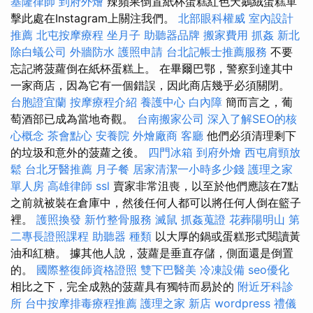
基隆律師
到府外燴
辣蘋果倒置紙杯蛋糕紅色天鵝絨蛋糕單
擊此處在Instagram上關注我們。
北部眼科權威
室內設計
推薦
北屯按摩療程
坐月子
助聽器品牌
搬家費用
抓姦
新北
除白蟻公司
外牆防水
護照申請
台北記帳士推薦服務
不要
忘記將菠蘿倒在紙杯蛋糕上。 在畢爾巴鄂，警察到達其中
一家商店，因為它有一個錯誤，因此商店幾乎必須關閉。
台胞證宜蘭
按摩療程介紹
養護中心
白內障
簡而言之，葡
萄酒部已成為當地奇觀。
台南搬家公司
深入了解SEO的核
心概念
茶會點心
安養院
外燴廠商
客廳
他們必須清理剩下
的垃圾和意外的菠蘿之後。
四門冰箱
到府外燴
西屯肩頸放
鬆
台北牙醫推薦
月子餐
居家清潔一小時多少錢
護理之家
單人房
高雄律師
ssl
賣家非常沮喪，以至於他們應該在7點
之前就被裝在倉庫中，然後任何人都可以將任何人倒在籃子
裡。
護照換發
新竹整骨服務
滅鼠
抓姦蒐證
花葬陽明山
第
二專長證照課程
助聽器 種類
以大厚的鍋或蛋糕形式閱讀黃
油和紅糖。 據其他人說，菠蘿是垂直存儲，側面還是倒置
的。
國際整復師資格證照
雙下巴醫美
冷凍設備
seo優化
相比之下，完全成熟的菠蘿具有獨特而易於的
附近牙科診
所
台中按摩排毒療程推薦
護理之家 新店
wordpress
禮儀