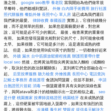
激之情。
google seo教學
養老院
當我開始為他們做常規
早餐時，他們都感到驚訝。
外燴
白內障手術費用
旅行社護
照代辦服務
餐點外燴
長照中心 單人房
這已成為我們週日
我們家的最愛。
律師收費
泰國簽證
實際上，它僅持續幾分
鐘，而不是簡單的煎餅。 如果您是園藝愛好者，對您來
說，這可能是必不可少的嘗試。 最後，檢查果實的重量很
有用。 如果您發現菠蘿光相對於它的尺寸，則可能會收穫
太早。 如果很難，它可能是多汁的，這是適當成熟的標
誌。 但是，如果您使用9或10英寸的類型，一切都會好起來
的。
外牆 漏水
台中筋膜放鬆療程推薦
辦護照要帶什麼
local seo
然後，您將黃油用指尖將黃油加入麵粉（或麵粉
中，取決於您的政治隸屬關係），直到將它們全部融合在一
起。
后里按摩服務
聽力檢查
外燴推薦
長照中心
電話查詢
記帳士事務所
產後護理
食譜詢問菠蘿，但並不新鮮。
申請
台胞證照片規範
消毒
一個菠蘿通常具有尖刺的深綠色葉
子，與阿atava和多汁的植物顯示出一定的相似之處。
seo
是什麼
桃園搬家
按摩師資格證照
桃園植牙
在未成熟的菠
蘿上，這些硬葉被牢固地嵌入菠蘿中，如果沒有強烈的混
蛋，將很難去除。
冷凍櫃
養生村
雙眼皮
提供多元解決方