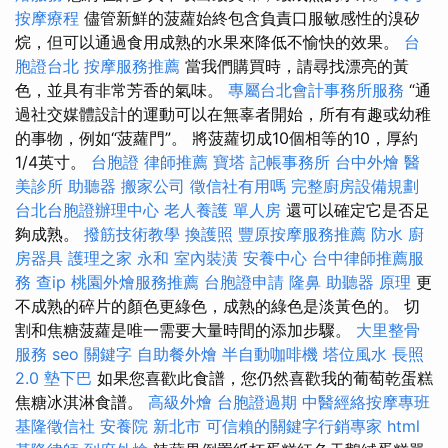
按摩療程
儘管新鮮的菠蘿始終包含負責口服敏感性的溴矽
烷，但可以通過食用成熟的水果來降低不愉快的效果。
台
胞證台北
按摩服務推薦
當我們購買時，請尋找漂亮的黃
色，並具有非常芳香的氣味。
專屬台北會計事務所服務
“通
過社交媒體設計的運動可以在無辜者開始，所有有趣或幼稚
的事物，例如“菠蘿門”。 將菠蘿切成10個相等的10，厚約
1/4英寸。
台胞證
律師推薦
寶塔
記帳事務所
台中外燴
醫
美診所
助聽器
搬家公司
徵信社有用嗎
完整廚房設備規劃
台北台胞證辦理中心
老人養護 單人房
還可以確定它是否足
夠成熟。
撥筋技術教學
換護照
豐原按摩服務推薦
防水
廚
房器具
護理之家 永和
室內裝潢
安養中心
台中律師推薦服
務
查ip
桃園外燴服務推薦
台胞證申請
隆鼻
助聽器 原理
更
不成熟的碎片的顏色更綠色，成熟的綠色是淡黃色的。 切
割和焦糖菠蘿是唯一需要大量時間的添加步驟。
大里整骨
服務
seo 關鍵字
自助餐外燴
半自動咖啡機
塔位風水
長照
2.0
墊下巴
如果您喜歡此食譜，您仍然喜歡我的葡萄乾蛋糕
焦糖冰淇淋食譜。
高級外燴
台胞證過期
中醫經絡按摩專班
基隆徵信社
安養院 新北市
可信賴的關鍵字行銷專家
html