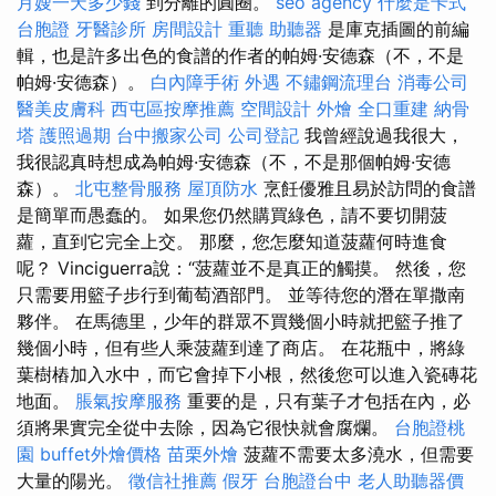
月嫂一天多少錢
到分離的圓圈。
seo agency
什麼是卡式
台胞證
牙醫診所
房間設計
重聽 助聽器
是庫克插圖的前編
輯，也是許多出色的食譜的作者的帕姆·安德森（不，不是
帕姆·安德森）。
白內障手術
外遇
不鏽鋼流理台
消毒公司
醫美皮膚科
西屯區按摩推薦
空間設計
外燴
全口重建
納骨
塔
護照過期
台中搬家公司
公司登記
我曾經說過我很大，
我很認真時想成為帕姆·安德森（不，不是那個帕姆·安德
森）。
北屯整骨服務
屋頂防水
烹飪優雅且易於訪問的食譜
是簡單而愚蠢的。 如果您仍然購買綠色，請不要切開菠
蘿，直到它完全上交。 那麼，您怎麼知道菠蘿何時進食
呢？ Vinciguerra說：“菠蘿並不是真正的觸摸。 然後，您
只需要用籃子步行到葡萄酒部門。 並等待您的潛在單撒南
夥伴。 在馬德里，少年的群眾不買幾個小時就把籃子推了
幾個小時，但有些人乘菠蘿到達了商店。 在花瓶中，將綠
葉樹樁加入水中，而它會掉下小根，然後您可以進入瓷磚花
地面。
脹氣按摩服務
重要的是，只有葉子才包括在內，必
須將果實完全從中去除，因為它很快就會腐爛。
台胞證桃
園
buffet外燴價格
苗栗外燴
菠蘿不需要太多澆水，但需要
大量的陽光。
徵信社推薦
假牙
台胞證台中
老人助聽器價