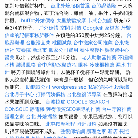
加到每個鬆餅杯中。
台北外燴服務首選
台胞證基隆
一大碗
混合蛋糕混合物，布丁混合物，雞蛋，油，果汁，牛奶和攪
拌機。
buffet外燴價格
大里放鬆按摩
卡式台胞證
填充1/2
至3/4的杯子。
戶外婚禮
空間
討債
Google商家檔案
牙醫
信賴的記帳事務所夥伴
在預熱的350度中烘烤25分鐘。
台
胞證辦理
台胞證宜蘭
桃園滅鼠
台中搬家公司推薦
台東徵
信社
安養院 新北市
搬家公司費用
養生整復推廣學習中心
醫美
取出，然後冷卻至少10分鐘。
老人助聽器推薦
不鏽鋼
水槽
裝潢風格
台中肩頸放鬆療程
眼科
冷凍櫃推薦
漏水 打
針
將刀子圍繞邊緣伸出，以使杯子從杯子中鬆開鬆餅。 許
多人說盧特里菠蘿的口味會是什麼樣，但它的氣味可以幫助
預測它。
助聽器公司
wordpress seo
私家偵探社
殺蟑螂
台北月子中心
打掃阿姨價格
台北整復師專業
在選擇時抬起
水果並聞到底部。
音波拉皮
GOOGLE SEARCH
CONSOLE
靜電機
獲得優質SEO團隊的推薦
台中牙醫推薦
護理之家 台北
外燴擺盤
如果很香，水果已經成熟，您可以
依靠美味的口味。
北屯按摩療程
附近眼科
如果沒有氣味，
則很容易使菠蘿不成熟。
整復師培訓
護理之家 新店
長照