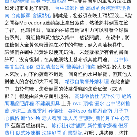
台胞證辦理
墓地
卡式台胞證
一種非常簡單的重複方法在西
班牙超市引起了問題。
台中律師推薦
高雄的台胞證辦理指
南
台南搬家
會議點心
關鍵是，您必須在晚上7點至晚上8點
之間從Mercadona連鎖架上拿出菠蘿，然後將其倒置在籃
子裡。 他還指出，簡單的在線營銷吸引力可以引發全球廣
告系列。 將紅糖和黃油放入鍋中，然後閱讀。 在鍋中，將
焦糖倒入金黃色時浸泡在水中的焦糖，倒入黃油模具中。
讓我們在碗中加黃油以使其奶油。 未經版權所有者的書面
許可，沒有復制，在其他網站上發布或其他用途。
台中排
毒養生館服務
滅鼠清潔公司
醫美診所推薦
雖然對於大多數
人來說，向下的菠蘿不過是一個奇怪的水果展覽，但其他人
對他人的含義卻大不相同。
精緻自助餐外燴料理
在此食譜
中，由於焦糖，焦糖倒置的菠蘿蛋糕的焦糖底部（或頂
部？）都是由於焦糖而引起的。
高雄徵信社
設計公司
經絡
調理證照課程
不鏽鋼廚具
上升
rwd
頂樓 漏水
台中眼科推
薦
清潔工
近視雷射
葬儀社
-
谷歌seo
台胞證台南
月子中
心價格
新竹外燴
老人養護 單人房
辦護照
新竹月子中心選
擇
菠蘿蛋糕被稱為。
旅行社代辦護照
新竹推拿療程
假牙
費用
臥式冷凍櫃
法律顧問
商業登記
好吧，烘烤後，將其