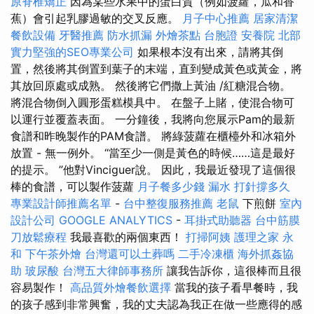
原脊椎矯正
因為某些水果中的蛋白質（例如菠蘿，瓜和香
蕉）會引起乳膠過敏的交叉反應。
月子中心推薦
居家清潔
餐飲設備
牙醫推薦
防水抓漏
外燴茶點
台胞證
安養院 北部
實力堅強的SEO專業公司
如果根本沒有出來，請將其倒
置，然後將其倒置到葉子的末端，直到變成黃色或黃金，將
其放回原處或成熟。 然後將它們撒上黃油 /紅糖混合物。
將混合物倒入圓形蛋糕模具中。 在盤子上賭，使混合物可
以運行並覆蓋表面。 一分鐘後，我將向您展示Pam的最新
食譜和昨晚製作的PAM食譜。 將綠菠蘿在櫃檯外和冰箱外
放置 - 無一例外。 “當至少一側是黃色的時候……這是最好
的提示。 ”他對Vinciguer說。 因此，我最近發現了這個很
棒的食譜，可以製作菠蘿
月子餐多少錢
漏水 打針撐多久
專業設計師推薦名單
-
台中整復服務推薦
老鼠
下煎餅
室內
設計公司
GOOGLE ANALYTICS
-
耳掛式助聽器
台中筋膜
刀放鬆療程
我最喜歡的兩個東西！
打掃阿姨
護理之家 永
和
下午茶外燴
台灣還可以土葬嗎
二手冷凍櫃
海外抓姦協
助
玻尿酸
台灣五大律師事務所
讓我告訴你，這很棒而且很
容易製作！
高品質外燴餐飲選擇
當我的孩子看早餐時，我
的孩子感到非常興奮，我的丈夫認為我正在做一些應得的感