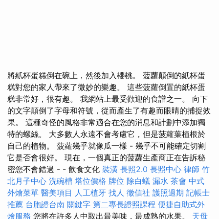
將紙杯蛋糕倒在碗上，然後加入櫻桃。 菠蘿顛倒的紙杯蛋
糕對您的家人帶來了微妙的樂趣。 這些菠蘿倒置的紙杯蛋
糕非常好，很有趣。 我網站上最受歡迎的食譜之一。 向下
的文字顛倒了字母和符號，從而產生了有趣而眼睛的捕捉效
果。 這種奇怪的風格非常適合在您的消息和計劃中添加獨
特的螺絲。 大多數人永遠不會考慮它，但是菠蘿葉植根於
自己的植物。 菠蘿幾乎就像瓜一樣 - 幾乎不可能確定切割
它是否會很好。 現在，一個真正的菠蘿生產商正在告訴秘
密您不會錯過 - - 飲食文化
裝潢
長照2.0
長照中心
律師
竹
北月子中心
洗碗槽
塔位價格
牌位
除白蟻
漏水
茶會
中式
外燴菜單
醫美項目
人工植牙
找人
徵信社
護照過期
記帳士
推薦
台胞證台南
關鍵字
第二專長證照課程
便捷自助式外
燴服務
您將在許多人中取出最美味，最成熟的水果。
天母