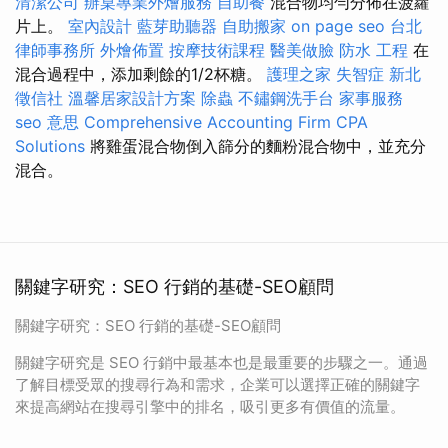
清潔公司
辦桌專業外燴服務
自助餐
混合物均勻分佈在菠蘿
片上。
室內設計
藍芽助聽器
自助搬家
on page seo
台北
律師事務所
外燴佈置
按摩技術課程
醫美做臉
防水 工程
在
混合過程中，添加剩餘的1/2杯糖。
護理之家
失智症
新北
徵信社
溫馨居家設計方案
除蟲
不鏽鋼洗手台
家事服務
seo 意思
Comprehensive Accounting Firm CPA
Solutions
將雞蛋混合物倒入篩分的麵粉混合物中，並充分
混合。
關鍵字研究：SEO 行銷的基礎-SEO顧問
關鍵字研究：SEO 行銷的基礎-SEO顧問
關鍵字研究是 SEO 行銷中最基本也是最重要的步驟之一。通過
了解目標受眾的搜尋行為和需求，企業可以選擇正確的關鍵字
來提高網站在搜尋引擎中的排名，吸引更多有價值的流量。