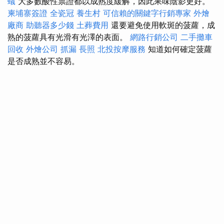
蟻
大多數酸性票證都以成熟度緩解，因此果味陰影更好。
柬埔寨簽證
全瓷冠
養生村
可信賴的關鍵字行銷專家
外燴
廠商
助聽器多少錢
土葬費用
還要避免使用軟斑的菠蘿，成
熟的菠蘿具有光滑有光澤的表面。
網路行銷公司
二手攤車
回收
外燴公司
抓漏
長照
北投按摩服務
知道如何確定菠蘿
是否成熟並不容易。