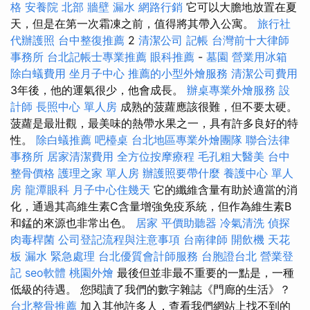
格
安養院 北部
牆壁 漏水
網路行銷
它可以大膽地放置在夏
天，但是在第一次霜凍之前，值得將其帶入公寓。
旅行社
代辦護照
台中整復推薦
2
清潔公司
記帳
台灣前十大律師
事務所
台北記帳士專業推薦
眼科推薦
-
墓園
營業用冰箱
除白蟻費用
坐月子中心
推薦的小型外燴服務
清潔公司費用
3年後，他的運氣很少，他會成長。
辦桌專業外燴服務
設
計師
長照中心 單人房
成熟的菠蘿應該很難，但不要太硬。
菠蘿是最壯觀，最美味的熱帶水果之一，具有許多良好的特
性。
除白蟻推薦
吧檯桌
台北地區專業外燴團隊
聯合法律
事務所
居家清潔費用
全方位按摩療程
毛孔粗大醫美
台中
整骨價格
護理之家 單人房
辦護照要帶什麼
養護中心 單人
房
龍潭眼科
月子中心住幾天
它的纖維含量有助於適當的消
化，通過其高維生素C含量增強免疫系統，但作為維生素B
和錳的來源也非常出色。
居家
平價助聽器
冷氣清洗
偵探
肉毒桿菌
公司登記流程與注意事項
台南律師
開飲機
天花
板 漏水 緊急處理
台北優質會計師服務
台胞證台北
營業登
記
seo軟體
桃園外燴
最後但並非最不重要的一點是，一種
低級的待遇。 您閱讀了我們的數字雜誌《門廊的生活》？
台北整骨推薦
加入其他許多人，查看我們網站上找不到的