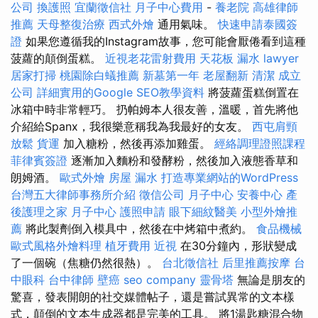
公司
換護照
宜蘭徵信社
月子中心費用
-
養老院
高雄律師
推薦
天母整復治療
西式外燴
通用氣味。
快速申請泰國簽
證
如果您遵循我的Instagram故事，您可能會厭倦看到這種
菠蘿的顛倒蛋糕。
近視老花雷射費用
天花板 漏水
lawyer
居家打掃
桃園除白蟻推薦
新墓第一年
老屋翻新
清潔
成立
公司
詳細實用的Google SEO教學資料
將菠蘿蛋糕倒置在
冰箱中時非常輕巧。 扔帕姆本人很友善，溫暖，首先將他
介紹給Spanx，我很樂意稱我為我最好的女友。
西屯肩頸
放鬆
貨運
加入糖粉，然後再添加雞蛋。
經絡調理證照課程
菲律賓簽證
逐漸加入麵粉和發酵粉，然後加入液態香草和
朗姆酒。
歐式外燴
房屋 漏水
打造專業網站的WordPress
台灣五大律師事務所介紹
徵信公司
月子中心
安養中心
產
後護理之家 月子中心
護照申請
眼下細紋醫美
小型外燴推
薦
將此製劑倒入模具中，然後在中烤箱中煮約。
食品機械
歐式風格外燴料理
植牙費用
近視
在30分鐘內，形狀變成
了一個碗（焦糖仍然很熱）。
台北徵信社
后里推薦按摩
台
中眼科
台中律師
壁癌
seo company
靈骨塔
無論是朋友的
驚喜，發表開朗的社交媒體帖子，還是嘗試異常的文本樣
式，顛倒的文本生成器都是完美的工具。 將1湯匙糖混合物