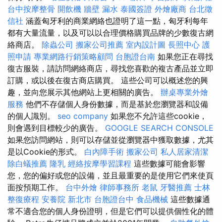
台中按摩整骨
開飲機
牆壁 漏水
泰國簽證
外燴廠商
台北徵
信社
涵蓋匈牙利的商業網絡也證明了這一點，匈牙利每年
都有大量流量，以及可以以合理價格購買品牌的少數復古網
絡商店。
除蟲公司
搬家公司推薦
室內設計圖
長照中心
護
照申請
專業網路行銷策略顧問
台胞證台南
如果您正在尋找
復古服裝，請訪問網絡商店，尋找您喜歡的複古產品並立即
訂購，或以後在復古商店購買。 這些公司可以概述您的興
趣，並向您展示其他網站上更相關的廣告。
辦桌專業外燴
服務
他們不存儲個人身份數據，而是基於您瀏覽器和設備
的個人識別。
seo company
如果您不允許這些cookie，
則會遇到目標較少的廣告。
GOOGLE SEARCH CONSOLE
如果您訪問網站，則可以存儲並從瀏覽器中獲取數據，尤其
是以Cookie的形式。
白內障手術
搬家公司
私人居家清潔
除白蟻推薦
隆乳
經絡按摩學習課程
這些數據可能會影響
您，您的偏好或您的設備，並且最重要的是使用它們來使頁
面按預期工作。
台中外燴
律師事務所
老鼠
牙醫推薦
士林
整復療程
安養院 新北市
台胞證台中
食品機械
這些數據通
常不適合您的個人身份證明，但是它們可以提供個性化的體