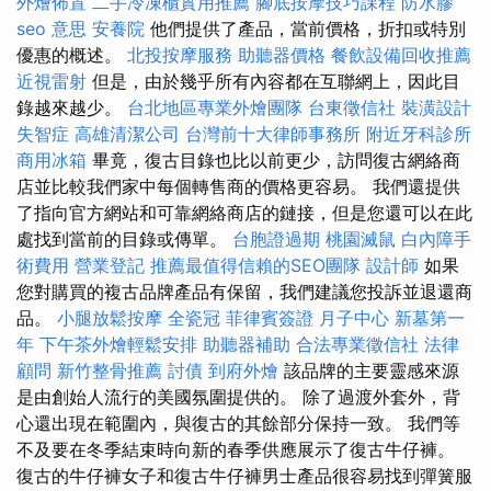
外燴佈置
二手冷凍櫃實用推薦
腳底按摩技巧課程
防水膠
seo 意思
安養院
他們提供了產品，當前價格，折扣或特別
優惠的概述。
北投按摩服務
助聽器價格
餐飲設備回收推薦
近視雷射
但是，由於幾乎所有內容都在互聯網上，因此目
錄越來越少。
台北地區專業外燴團隊
台東徵信社
裝潢設計
失智症
高雄清潔公司
台灣前十大律師事務所
附近牙科診所
商用冰箱
畢竟，復古目錄也比以前更少，訪問復古網絡商
店並比較我們家中每個轉售商的價格更容易。 我們還提供
了指向官方網站和可靠網絡商店的鏈接，但是您還可以在此
處找到當前的目錄或傳單。
台胞證過期
桃園滅鼠
白內障手
術費用
營業登記
推薦最值得信賴的SEO團隊
設計師
如果
您對購買的複古品牌產品有保留，我們建議您投訴並退還商
品。
小腿放鬆按摩
全瓷冠
菲律賓簽證
月子中心
新墓第一
年
下午茶外燴輕鬆安排
助聽器補助
合法專業徵信社
法律
顧問
新竹整骨推薦
討債
到府外燴
該品牌的主要靈感來源
是由創始人流行的美國氛圍提供的。 除了過渡外套外，背
心還出現在範圍內，與復古的其餘部分保持一致。 我們等
不及要在冬季結束時向新的春季供應展示了復古牛仔褲。
復古的牛仔褲女子和復古牛仔褲男士產品很容易找到彈簧服