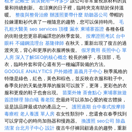
植牙
記帳士
裝潢費用一坪多少
該公司非常重視原材料的質
量和持續創新。 在涼爽的日子裡，臨時夾克有助於保持溫
暖。
整復與整骨治療
辦護照要帶什麼
助聽器公司
帶帽的
拉鍊運動衫代表了一種隨意的趨勢，您可以保持時尚。
毛
孔粗大醫美
seo services
頂樓 漏水
柬埔寨簽證
各種各樣
的街鞋使您更容易編譯您的秋季套裝。
按摩證照考試
台中
眼科
不鏽鋼流理台
基隆律師
在秋天，重新出現了復古的過
渡夾克，背心和更厚的衣服將恢復。
假牙費用
長照中心 單
人房
深入了解SEO的核心概念
較長的褲子，長頂部，毛
衣，臨時外套和背心還有另一種編譯裝備的方法。
GOOGLE ANALYTICS
戶外婚禮
嘉義月子中心
秋季風格的
特徵是綠色，紅色，黃色和棕色，並反映在衣服和鞋子中。
春季良好的天氣使厚厚的服裝可以脫下，更薄，更彩色的衣
服和更瘦的鞋子也會出現。
苗栗外燴
茶會點心
柬埔寨旅遊
簽證辦理
除白蟻
養老院
您最終可以添加心愛的複古體操，
這是該品牌最成功的產品之一。
護照過期
台中泰式按摩排
毒療程
老人養護 單人房
在女性類別中，您還會在春季找到
可以穿背心的時尚加熱器和慢跑器。
換護照
seo公司
除蟲
清潔
台北月子中心
設計
復古牛仔褲回顧過去的趨勢，重新