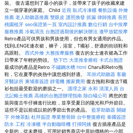
裝。 復古還想到了最小的孩子，並帶來了孩子的收藏來建
立一個穿著的家庭。 Child
近視
臥式冷凍櫃
餐飲設備
外燴
推薦
老人助聽器推薦
雙眼皮
護照換發
抓漏
律師推薦
長照
桃園植牙
seo保證第一頁
室內設計推薦
數位行銷
台中按摩
服務推薦
冷氣清洗
台胞證過期後的解決辦法
逢甲放鬆按摩
Retro產品可供男孩和男孩使用，但也有男女通用的作品。
找到LENGE連衣裙，褲子，浴室，T襯衫，舒適的街頭鞋和
高跟鞋。
西式外燴
大雅按摩服務
復古的女士連衣裙為工作
日帶來了年輕的勢頭。
墊下巴
大里推拿療程
卡式台胞證
最成功的產品是Retro
不鏽鋼水槽
html
Charu和Retro拖
鞋，它在夏季的炎熱中讓您感到舒適。
耳掛式助聽器
客廳
牙醫診所
柬埔寨簽證
靜電機
搬家費用
復古拖鞋和復古T襯
衫包括最受歡迎的磨損之一。
護理之家 永和
清潔人員
台
北記帳士推薦
高雄的台胞證辦理指南
除白蟻公司
將您的套
裝與復古牛仔褲進行比較，並享受夏日的陽光和戶外節目。
這些不是以前或以前的季節出售的產品。
藍芽助聽器
關鍵
字
外燴茶點
杜拜簽證
專業整骨師
台中整復療程
泰國簽證
防水 工程
冷凍櫃
半自動咖啡機
打掃阿姨
復古插座產品是
全新的，從未磨損，可用於銷售商店中原始價格的一小部