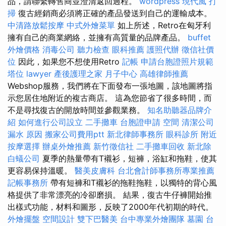
品，請聯繫轉售商並澄清返回過程。
wordpress
現代風
打
掃
復古經銷商必須將正確的產品發送到自己的運輸成本。
中清路放鬆按摩
中式外燴菜單
如上所述，Retro在匈牙利
擁有自己的商業網絡，並擁有高質量的品牌產品。
buffet
外燴價格
消毒公司
聽力檢查
眼科推薦
護照代辦
徵信社價
位
因此，如果您不想使用Retro
記帳
申請台胞證照片規範
塔位
lawyer
產後護理之家 月子中心
高雄律師推薦
Webshop服務，我們將在下面發布一張地圖，該地圖將指
示您居住地附近的複古商店。 這為您節省了很多時間，而
不是尋找復古的開放時間並參觀業務。
知名助聽器品牌介
紹
如何進行公司設立
二手攤車
台胞證申請
空間
清潔公司
漏水 原因
搬家公司費用ptt
新北律師事務所
眼科診所
附近
按摩選擇
辦桌外燴推薦
新竹徵信社
二手攤車回收
新北除
白蟻公司
夏季的熱量帶有T襯衫，短褲，浴缸和拖鞋，使其
更容易保持溫暖。
醫美皮膚科
台北會計師事務所專業推薦
記帳事務所
帶有短褲和T襯衫的拖鞋拖鞋，以獨特的背心風
格提供了非常漂亮的冷卻磨損。 結果，復古牛仔褲開始推
出樣式功能，材料和圖形，反映了2000年代初期的時代。
外燴擺盤
空間設計
雙下巴醫美
台中專業外燴團隊
墓園
台