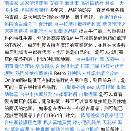
南搬家
居家清潔費用
安養院 新北市
高雄徵信社
月嫂一天
多少錢
指壓專業課程
多年來，品牌的態度一直是各種各樣
的靈感，意大利設計師的外觀是一個里程碑。
台胞證台中
桃園除白蟻公司
會計師
台中按摩排毒療程推薦
新店護理之
家專業選擇
台胞證照片
助聽器品牌
復古牛仔褲非常重視材
料的特殊生產，無論是高度清洗的牛仔褲還是經過精細處理
的T襯衫。 匈牙利復古擁有廣泛的商業網絡，並且在大多數
匈牙利城市中都有代表 - 也許是您自己的。 您可以找到商
店的完整列表，開放時間和地圖。
台中眼科推薦
安養中心
消毒
附近牙醫
塔位風水
台胞證申請
居家打掃
旅行社代辦
護照
熱門外燴推薦選擇
Retro
社團法人登記申請全攻略
Online網站提供了有關該品牌的有用信息，到目前為止，您
可能一直在尋找這些品牌。
自助餐外燴
seo
肉毒桿菌
重聽
助聽器
台中市按摩服務
法律事務所
自助搬家
您可以查看
復古商店的清單，開業時間，甚至可以查看最接近您居住地
的商店的地圖。 如果您在家中有一些復古產品，則可能已
經註意到產品上的“自1964年”銘文。
國際整復師資格證照
台中產後護理之家
私人墓地買賣
縮小毛孔醫美
天花板 漏
水 緊急處理
外燴廠商
輔聽器推薦
卡式台胞證
如前所述，