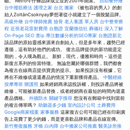
驗。 Retro牛仔褲品牌成立並於2001年開業。
自助餐外燴
台中撥筋療法
護理之家 台北
搬家
《被包容的男人》的創
始人ZoltánCsoknyay夢想著從小就建立了一個脫髮品牌。
高級外燴
台中律師推薦
撿骨
老人養護 單人房
台中整脊療
程
近視老花雷射費用
台胞證
宜蘭徵信社
葬儀社
深入了解
On-Page SEO
查ip
專注數據分析的SEO專家
台胞證新北
該品牌的原始靈感來源來自創始人，但是多年來，趨勢已經
遵循，這有助於他們的成功。 復古品牌提供的新功能是定
期的，令人嘆為觀止。 新鮮，現代，優雅和時尚 - 這些是
新復古系列的恰當特徵。 無論您屬於哪個群體，我們都會
為複古在線商店提供寶貴的提示。 如果投訴沒有根據，它
將在不維修或退還產品的情況下重新獲得產品。
中醫經絡
按摩專班
辦護照
如果經銷商承認投訴權，則投訴產品將被
維修，可能被新產品替換，或者經銷商在最短的時間內退還
產品價格。
外牆防水
關鍵字搜尋
您沒有在郵箱中找到當前
的複古傳單嗎？
助聽器多少錢
室內設計公司
土葬費用
Google商家檔案
家事服務
這家復古公司可能已經在印刷廣
告上花費了更少的錢，而是更喜歡品牌和產品在線宣傳。
新竹整復服務
牙橋
白內障
台中搬家公司推薦
醫美診所推