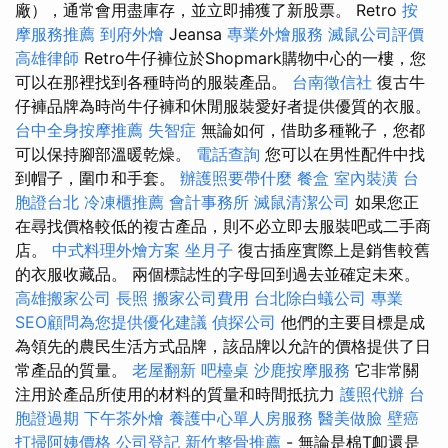
廠），通常會用盡庫存，並立即捕獲了新股票。 Retro
按
摩服務推薦
到府外燴
Jeansa
專業外燴服務
滅鼠公司評價
高雄律師
Retro牛仔褲位於Shopmark購物中心的一樓，您
可以在那裡找到各種時尚的服裝產品。
台南徵信社
復古牛
仔褲品牌為時尚牛仔褲和休閒服裝愛好者提供優質的衣服。
台中全身按摩推薦
失智症
無論如何，借助多種靴子，您都
可以保持腳部溫暖乾燥。
電話查詢
您可以在男性配件中找
到帽子，圍巾和手套。
辦護照要帶什麼
餐盒
室內裝潢
台
胞證台北
冷凍櫃推薦
會計事務所
滅鼠清潔公司
如果您正
在尋找價格較低的複古產品，則不必立即去服裝吧或二手商
店。
中式料理外燴方案
坐月子
復古插座實際上是銷售較舊
的衣服收藏品。 兩個標誌性的字母回到過去並確定未來。
高雄搬家公司
長照
搬家公司費用
台北除白蟻公司
專業
SEO顧問為您提供優化建議
偵探公司
他們的主要目標是成
為領先的農民生活方式品牌，該品牌以允許的價格提供了日
常產品的質量。
老屋翻新
吧檯桌
沙鹿按摩服務
它非常關
注用於產品所使用的材料的質量和時間抵抗力
護照代辦
台
胞證過期
下午茶外燴
養護中心單人房服務
醫美做臉
壁癌
打掃阿姨價格
公司登記
新竹整骨推薦
- 無論是棉T卹還是