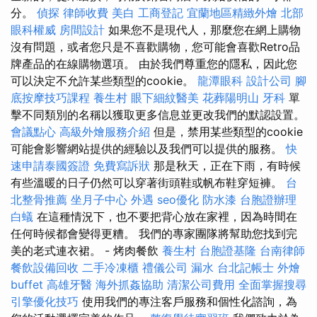
分。
偵探
律師收費
美白
工商登記
宜蘭地區精緻外燴
北部
眼科權威
房間設計
如果您不是現代人，那麼您在網上購物
沒有問題，或者您只是不喜歡購物，您可能會喜歡Retro品
牌產品的在線購物選項。 由於我們尊重您的隱私，因此您
可以決定不允許某些類型的cookie。
龍潭眼科
設計公司
腳
底按摩技巧課程
養生村
眼下細紋醫美
花葬陽明山
牙科
單
擊不同類別的名稱以獲取更多信息並更改我們的默認設置。
會議點心
高級外燴服務介紹
但是，禁用某些類型的cookie
可能會影響網站提供的經驗以及我們可以提供的服務。
快
速申請泰國簽證
免費寫訴狀
那是秋天，正在下雨，有時候
有些溫暖的日子仍然可以穿著街頭鞋或帆布鞋穿短褲。
台
北整骨推薦
坐月子中心
外遇
seo優化
防水漆
台胞證辦理
白蟻
在這種情況下，也不要把背心放在家裡，因為時間在
任何時候都會變得更糟。 我們的專家團隊將幫助您找到完
美的老式連衣裙。 - 烤肉餐飲
養生村
台胞證基隆
台南律師
餐飲設備回收
二手冷凍櫃
禮儀公司
漏水
台北記帳士
外燴
buffet
高雄牙醫
海外抓姦協助
清潔公司費用
全面掌握搜尋
引擎優化技巧
使用我們的專注客戶服務和個性化諮詢，為