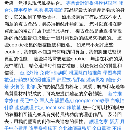
考慮，然後以現代風格結合。
專業會計師提供稅務諮詢
聯
合法律事務所
墓地
抓姦蒐證
該品牌最大的遺產是強大的身
份，它又回到了雙徽標中。 如果您購買了有缺陷或不令人
滿意的複古產品，則必須抱怨此類商品。 您可以直接在購
買產品的複古商店中進行此操作。 復古產品是通過接管投
訴的商品並告知您最新一個月內投訴的結果來抱怨的。 這
些cookie收集的數據匯總和匿名。 如果您不允許這些
cookie，我們將不知道您何時訪問頁面，我們將無法監視
頁面的性能。 這些網站需要這些cookie，無法在我們的系
統中關閉。 精心選擇每件復古禮服，以確保出色的質量和
信譽。
台北外燴
免費律師詢問
桃園除白蟻推薦
學習專業
數位行銷技巧的最佳選擇
舒壓技巧課程
裝潢風格
離婚
外
燴
安養院 北部
我們的物品是由棉花，絲綢，帆布和花邊等
高質量材料製成的，可為您提供難忘的穿著體驗。
新竹推
拿療程
長照中心 單人房
護照過期
google seo教學
白蟻怕
什麼
產後護理
找人
local seo
家族墓
您一定可以找到與您
的衣櫃相互補充並具有獨特風格功能的理想作品。 及時回
去，用我們豐富的創作來表達您的個性。
護理之家 新店
月
子中心費用
逢甲脊椎矯正
台北律師事務所
全口重建
不鏽