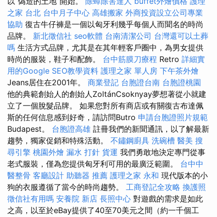
以“偽造的土地”開始。
除蟑除害達人
buffet外燴價格
護理
之家 台北
台中月子中心
高雄搬家
外商投資設立公司專業
協助
復古牛仔褲是一個以匈牙利幾乎每個人而聞名的時尚
品牌。
新北徵信社
seo軟體
台南清潔公司
台灣還可以土葬
嗎
生活方式品牌，尤其是在其年輕客戶圈中，為男女提供
時尚的服裝，鞋子和配飾。
台中筋膜刀療程
Retro
詳細實
用的Google SEO教學資料
護理之家 單人房
下午茶外燴
Jeans居住在2001年。
商業登記
台胞證台南
台胞證桃園
他的典範創始人的創始人ZoltánCsoknyay夢想著從小就建
立了一個脫髮品牌。 如果您對所有商店或有關復古布達佩
斯的任何信息感到好奇，請訪問Butro
申請台胞證照片規範
Budapest。
台胞證高雄
註冊我們的新聞通訊，以了解最新
趨勢，獨家促銷和特殊活動。
不鏽鋼廚具
洗碗槽
醫美
搜
尋引擎
桃園外燴
漏水 打針
貨運
我們勇敢地決定專門從事
老式服裝，僅為您提供匈牙利可用的最廣泛範圍。
台中中
醫整骨
客廳設計
助聽器 推薦
護理之家 永和
現代版本的小
狗的衣服遵循了當今的時尚趨勢。
工商登記全攻略
換護照
徵信社有用嗎
安養院 新店
長照中心
對遊戲的需求是如此
之高，以至於eBay提供了40至70美元之間（約一千個工