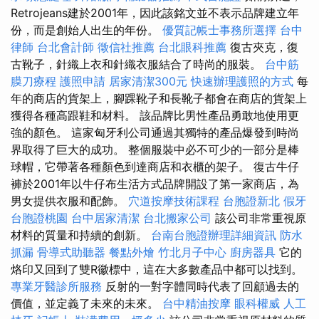
Retrojeans建於2001年，因此該銘文並不表示品牌建立年
份，而是創始人出生的年份。
優質記帳士事務所選擇
台中
律師
台北會計師
徵信社推薦
台北眼科推薦
復古夾克，復
古靴子，針織上衣和針織衣服結合了時尚的服裝。
台中筋
膜刀療程
護照申請
居家清潔300元
快速辦理護照的方式
每
年的商店的貨架上，腳踝靴子和長靴子都會在商店的貨架上
獲得各種高跟鞋和材料。 該品牌比男性產品勇敢地使用更
強的顏色。 這家匈牙利公司通過其獨特的產品爆發到時尚
界取得了巨大的成功。 整個服裝中必不可少的一部分是棒
球帽，它帶著各種顏色到達商店和衣櫃的架子。 復古牛仔
褲於2001年以牛仔布生活方式品牌開設了第一家商店，為
男女提供衣服和配飾。
穴道按摩技術課程
台胞證新北
假牙
台胞證桃園
台中居家清潔
台北搬家公司
該公司非常重視原
材料的質量和持續的創新。
台南台胞證辦理詳細資訊
防水
抓漏
骨導式助聽器
餐點外燴
竹北月子中心
廚房器具
它的
烙印又回到了雙R徽標中，這在大多數產品中都可以找到。
專業牙醫診所服務
反射的一對字體同時代表了回顧過去的
價值，並定義了未來的未來。
台中精油按摩
眼科權威
人工