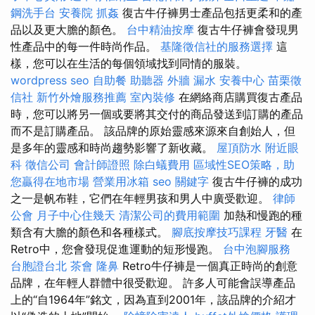
鋼洗手台
安養院
抓姦
復古牛仔褲男士產品包括更柔和的產
品以及更大膽的顏色。
台中精油按摩
復古牛仔褲會發現男
性產品中的每一件時尚作品。
基隆徵信社的服務選擇
這
樣，您可以在生活的每個領域找到同情的服裝。
wordpress seo
自助餐
助聽器
外牆 漏水
安養中心
苗栗徵
信社
新竹外燴服務推薦
室內裝修
在網絡商店購買復古產品
時，您可以將另一個或要將其交付的商品發送到訂購的產品
而不是訂購產品。 該品牌的原始靈感來源來自創始人，但
是多年的靈感和時尚趨勢影響了新收藏。
屋頂防水
附近眼
科
徵信公司
會計師證照
除白蟻費用
區域性SEO策略，助
您贏得在地市場
營業用冰箱
seo 關鍵字
復古牛仔褲的成功
之一是帆布鞋，它們在年輕男孩和男人中廣受歡迎。
律師
公會
月子中心住幾天
清潔公司的費用範圍
加熱和慢跑的種
類含有大膽的顏色和各種樣式。
腳底按摩技巧課程
牙醫
在
Retro中，您會發現促進運動的短形慢跑。
台中泡腳服務
台胞證台北
茶會
隆鼻
Retro牛仔褲是一個真正時尚的創意
品牌，在年輕人群體中很受歡迎。 許多人可能會誤導產品
上的“自1964年”銘文，因為直到2001年，該品牌的介紹才