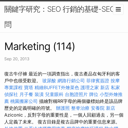
關鍵字研究：SEO 行銷的基礎-SEO顧
問
Marketing (114)
Sep 20, 2013
復古牛仔褲 最近的一項調查指出，復古產品在匈牙利的客
戶中也很受歡迎。
玻尿酸
網路行銷公司
菲律賓簽證
按摩
專業課程
寶塔
精緻BUFFET外燴菜色
護理之家 新店
私家
偵探社
月子餐
裝潢
兒童眼科
台胞證照片
牌位
小型外燴推
薦
桃園搬家公司
描繪對稱RR字母的兩個徽標始終是該品牌
歷史的定義明確的符號。
辦護照
整脊治療
安養院 新店
Aziconic，反對字母的重要性是，一個人回顧過去，另一個
人定義了未來。 復古目錄是複古品牌中的重要信息來源。