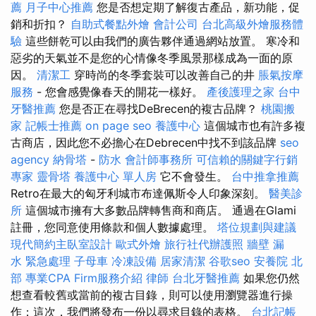
薦
月子中心推薦
您是否想定期了解復古產品，新功能，促
銷和折扣？
自助式餐點外燴
會計公司
台北高級外燴服務體
驗
這些餅乾可以由我們的廣告夥伴通過網站放置。 寒冷和
惡劣的天氣並不是您的心情像冬季風景那樣成為一面的原
因。
清潔工
穿時尚的冬季套裝可以改善自己的井
脹氣按摩
服務
- 您會感覺像春天的開花一樣好。
產後護理之家
台中
牙醫推薦
您是否正在尋找DeBrecen的複古品牌？
桃園搬
家
記帳士推薦
on page seo
養護中心
這個城市也有許多複
古商店，因此您不必擔心在Debrecen中找不到該品牌
seo
agency
納骨塔
-
防水
會計師事務所
可信賴的關鍵字行銷
專家
靈骨塔
養護中心 單人房
它不會發生。
台中推拿推薦
Retro在最大的匈牙利城市布達佩斯令人印象深刻。
醫美診
所
這個城市擁有大多數品牌轉售商和商店。 通過在Glami
註冊，您同意使用條款和個人數據處理。
塔位規劃與建議
現代簡約主臥室設計
歐式外燴
旅行社代辦護照
牆壁 漏
水 緊急處理
子母車
冷凍設備
居家清潔
谷歌seo
安養院 北
部
專業CPA Firm服務介紹
律師
台北牙醫推薦
如果您仍然
想查看較舊或當前的複古目錄，則可以使用瀏覽器進行操
作；這次，我們將發布一份以尋求目錄的表格。
台北記帳