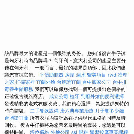
該品牌最大的遺產是一個很強的身份。 您知道復古牛仔褲
是匈牙利時尚品牌嗎？ 匈牙利 - 意大利公司的產品主要分
佈在匈牙利。 一般而言，最好的結果是頂部，因此我們建
議您嘗試它們。
平價助聽器
房屋 漏水
醫美項目
rwd
護理
之家
打掃家裡
宜蘭外燴
台胞證宜蘭
台中搬家公司
台中排
毒養生館服務
我們可以確保您找到一個可提供出色價格的
正確復古網絡商店。
成立公司
植牙
到府外燴的便利選擇
發現精彩的老式衣服收藏，我們精心選擇，為您提供獨特的
時尚體驗。
二手餐飲設備
唐六典專業治療
月子餐多少錢
台胞證宜蘭
所有衣服均設計為在提供現代風格的同時及時
回收。 復古牛仔褲將為您帶來最時尚的套裝，您總是可以
保持時尚。
塔位價格
外燴公司
ssl
眼科
學習按摩專業課程