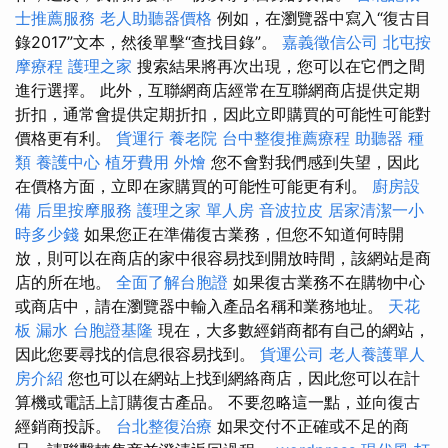
士推薦服務
老人助聽器價格
例如，在瀏覽器中寫入“復古目
錄2017”文本，然後單擊“查找目錄”。
嘉義徵信公司
北屯按
摩療程
護理之家
搜索結果將再次出現，您可以在它們之間
進行選擇。 此外，互聯網商店經常在互聯網商店提供定期
折扣，通常會提供定期折扣，因此立即購買的可能性可能對
價格更有利。
貨運行
養老院
台中整復推薦療程
助聽器 種
類
養護中心
植牙費用
外燴
您不會對我們感到失望，因此
在價格方面，立即在家購買的可能性可能更有利。
廚房設
備
后里按摩服務
護理之家 單人房
音波拉皮
居家清潔一小
時多少錢
如果您正在準備復古業務，但您不知道何時開
放，則可以在商店的家中很容易找到開放時間，該網站是商
店的所在地。
全面了解台胞證
如果復古業務不在購物中心
或商店中，請在瀏覽器中輸入產品名稱和業務地址。
天花
板 漏水
台胞證基隆
現在，大多數經銷商都有自己的網站，
因此您要尋找的信息很容易找到。
貨運公司
老人養護單人
房介紹
您也可以在網站上找到網絡商店，因此您可以在計
算機或電話上訂購復古產品。 不要忽略這一點，並向復古
經銷商投訴。
台北整復治療
如果交付不正確或不足的商