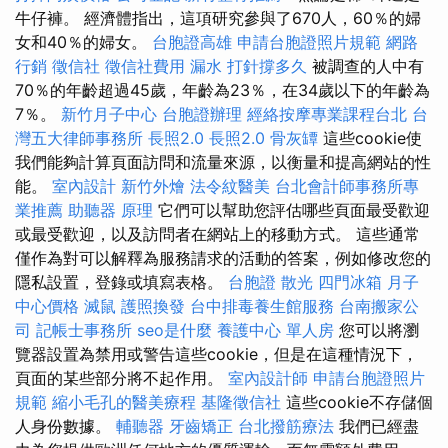
牛仔褲。 經濟體指出，這項研究參與了670人，60％的婦
女和40％的婦女。
台胞證高雄
申請台胞證照片規範
網路
行銷
徵信社
徵信社費用
漏水 打針撐多久
被調查的人中有
70％的年齡超過45歲，年齡為23％，在34歲以下的年齡為
7％。
新竹月子中心
台胞證辦理
經絡按摩專業課程台北
台
灣五大律師事務所
長照2.0
長照2.0
骨灰罈
這些cookie使
我們能夠計算頁面訪問和流量來源，以衡量和提高網站的性
能。
室內設計
新竹外燴
法令紋醫美
台北會計師事務所專
業推薦
助聽器 原理
它們可以幫助您評估哪些頁面最受歡迎
或最受歡迎，以及訪問者在網站上的移動方式。 這些通常
僅作為對可以解釋為服務請求的活動的答案，例如修改您的
隱私設置，登錄或填寫表格。
台胞證
散光
四門冰箱
月子
中心價格
滅鼠
護照換發
台中排毒養生館服務
台南搬家公
司
記帳士事務所
seo是什麼
養護中心 單人房
您可以將瀏
覽器設置為禁用或警告這些cookie，但是在這種情況下，
頁面的某些部分將不起作用。
室內設計師
申請台胞證照片
規範
縮小毛孔的醫美療程
基隆徵信社
這些cookie不存儲個
人身份數據。
輔聽器
牙齒矯正
台北撥筋療法
我們已經盡