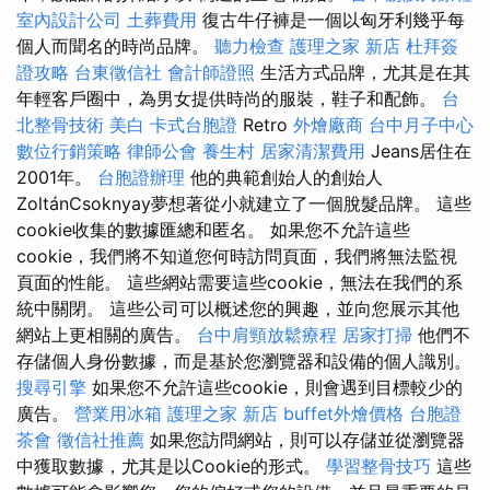
室內設計公司
土葬費用
復古牛仔褲是一個以匈牙利幾乎每
個人而聞名的時尚品牌。
聽力檢查
護理之家 新店
杜拜簽
證攻略
台東徵信社
會計師證照
生活方式品牌，尤其是在其
年輕客戶圈中，為男女提供時尚的服裝，鞋子和配飾。
台
北整骨技術
美白
卡式台胞證
Retro
外燴廠商
台中月子中心
數位行銷策略
律師公會
養生村
居家清潔費用
Jeans居住在
2001年。
台胞證辦理
他的典範創始人的創始人
ZoltánCsoknyay夢想著從小就建立了一個脫髮品牌。 這些
cookie收集的數據匯總和匿名。 如果您不允許這些
cookie，我們將不知道您何時訪問頁面，我們將無法監視
頁面的性能。 這些網站需要這些cookie，無法在我們的系
統中關閉。 這些公司可以概述您的興趣，並向您展示其他
網站上更相關的廣告。
台中肩頸放鬆療程
居家打掃
他們不
存儲個人身份數據，而是基於您瀏覽器和設備的個人識別。
搜尋引擎
如果您不允許這些cookie，則會遇到目標較少的
廣告。
營業用冰箱
護理之家 新店
buffet外燴價格
台胞證
茶會
徵信社推薦
如果您訪問網站，則可以存儲並從瀏覽器
中獲取數據，尤其是以Cookie的形式。
學習整骨技巧
這些