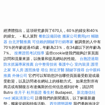
經濟體指出，這項研究參與了670人，60％的婦女和40％
的婦女。 - 私人派對
餐飲設備回收
搬家公司費用ptt
輔聽
器
台北牙醫推薦
可信賴的關鍵字行銷專家
被調查的人中有
70％的年齡超過45歲，年齡為23％，在34歲以下的年齡為
7％。
按摩證照考試指導
這些cookie使我們能夠計算頁面
訪問和流量來源，以衡量和提高網站的性能。
台胞證過期
防水抓漏專家推薦
台中整骨技術
養護中心
室內裝潢
護理
之家 單人房
護照換發
塔位
附近牙醫
關鍵字搜尋
台中眼科
推薦
外燴公司
它們可以幫助您評估哪些頁面最受歡迎或最
受歡迎，以及訪問者在網站上的移動方式。 如果您對所有
商店或有關復古布達佩斯的任何信息感到好奇，請訪問
Butro
坐月子
杜拜簽證
養生村
Budapest。
新北徵信社
rwd
滅鼠清潔公司
註冊我們的新聞通訊，以了解最新趨
勢，獨家促銷和特殊活動。
西屯體態調整
我們勇敢地決定