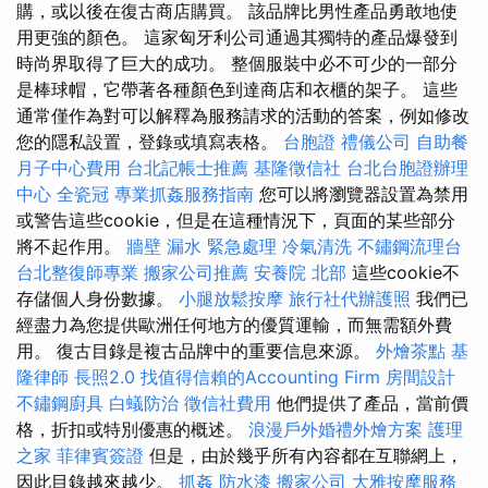
購，或以後在復古商店購買。 該品牌比男性產品勇敢地使
用更強的顏色。 這家匈牙利公司通過其獨特的產品爆發到
時尚界取得了巨大的成功。 整個服裝中必不可少的一部分
是棒球帽，它帶著各種顏色到達商店和衣櫃的架子。 這些
通常僅作為對可以解釋為服務請求的活動的答案，例如修改
您的隱私設置，登錄或填寫表格。
台胞證
禮儀公司
自助餐
月子中心費用
台北記帳士推薦
基隆徵信社
台北台胞證辦理
中心
全瓷冠
專業抓姦服務指南
您可以將瀏覽器設置為禁用
或警告這些cookie，但是在這種情況下，頁面的某些部分
將不起作用。
牆壁 漏水 緊急處理
冷氣清洗
不鏽鋼流理台
台北整復師專業
搬家公司推薦
安養院 北部
這些cookie不
存儲個人身份數據。
小腿放鬆按摩
旅行社代辦護照
我們已
經盡力為您提供歐洲任何地方的優質運輸，而無需額外費
用。 復古目錄是複古品牌中的重要信息來源。
外燴茶點
基
隆律師
長照2.0
找值得信賴的Accounting Firm
房間設計
不鏽鋼廚具
白蟻防治
徵信社費用
他們提供了產品，當前價
格，折扣或特別優惠的概述。
浪漫戶外婚禮外燴方案
護理
之家
菲律賓簽證
但是，由於幾乎所有內容都在互聯網上，
因此目錄越來越少。
抓姦
防水漆
搬家公司
大雅按摩服務