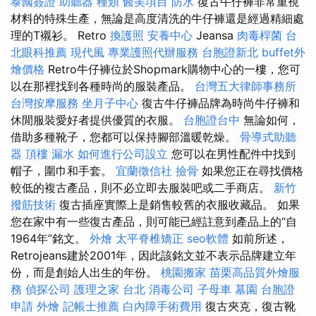
泰國簽證
助聽器 種類
醫美項目
防水
復古牛仔褲非常重視
材料的特殊生產，無論是高度清洗的牛仔褲還是經過精細處
理的T襯衫。 Retro
換護照
安養中心
Jeansa
肉毒桿菌
台
北眼科推薦
現代風
專業護照代辦服務
台胞證新北
buffet外
燴價格
Retro牛仔褲位於Shopmark購物中心的一樓，您可
以在那裡找到各種時尚的服裝產品。
台灣五大律師事務所
台灣按摩服務
坐月子中心
復古牛仔褲品牌為時尚牛仔褲和
休閒服裝愛好者提供優質的衣服。
台胞證台中
無論如何，
借助多種靴子，您都可以保持腳部溫暖乾燥。
骨導式助聽
器
頂樓 漏水
如何進行公司設立
您可以在男性配件中找到
帽子，圍巾和手套。
宜蘭徵信社
撿骨
如果您正在尋找價格
較低的複古產品，則不必立即去服裝吧或二手商店。
新竹
撥筋技術
復古插座實際上是銷售較舊的衣服收藏品。 如果
您在家中有一些復古產品，則可能已經註意到產品上的“自
1964年”銘文。
外燴
太平脊椎矯正
seo軟體
如前所述，
Retrojeans建於2001年，因此該銘文並不表示品牌建立年
份，而是創始人出生的年份。
桃園搬家
苗栗高品質外燴服
務
偵探公司
護理之家 台北
消毒公司
子母車
墓園
台胞證
申請
外燴
記帳士推薦
白內障手術費用
復古夾克，復古靴