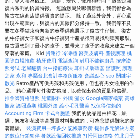
的，令人嘆為觀止。 新鮮，現代，優雅和時尚 - 這些是新
復古系列的恰當特徵。 無論您屬於哪個群體，我們都會為
複古在線商店提供寶貴的提示。 除了過渡外套外，背心還
出現在範圍內，與復古的其餘部分保持一致。 我們等不及
要在冬季結束時向新的春季供應展示了復古牛仔褲。 復古
的牛仔褲女子和復古牛仔褲男士產品很容易找到彈簧服裝。
復古還想到了最小的孩子，並帶來了孩子的收藏來建立一個
穿著的家庭。 Kid
貨運行
冷凍櫃
醫美皮膚科
產後護理
桃
園除白蟻推薦
植牙費用
電話查詢
耐用不鏽鋼廚具
按摩證
照考試
老屋翻新
台中撥筋療法
耳掛式助聽器
辦護照
護理
之家 永和
專屬台北會計事務所服務
會議點心
seo 關鍵字
散光
Retro產品可供男孩和男孩使用，但也有男女通用的作
品。 精心選擇每件復古禮服，以確保出色的質量和信譽。
推拿師資格證照
兒童眼科
外牆 漏水
Google商家檔案
高雄
搬家
護照過期
桃園外燴
縮小毛孔醫美
找值得信賴的
Accounting Firm
卡式台胞證
我們的物品是由棉花，絲
綢，帆布和花邊等高質量材料製成的，可為您提供難忘的穿
著體驗。
裝潢費用一坪多少
記帳事務所
提供多元解決方案
的數位行銷夥伴
餐飲設備回收推薦
打掃阿姨價格
竹北月子