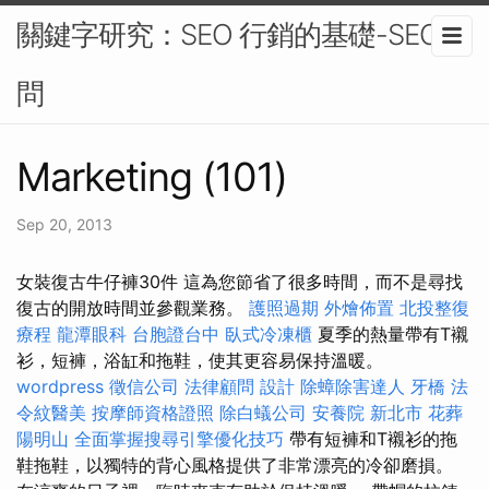
關鍵字研究：SEO 行銷的基礎-SEO顧
問
Marketing (101)
Sep 20, 2013
女裝復古牛仔褲30件 這為您節省了很多時間，而不是尋找
復古的開放時間並參觀業務。
護照過期
外燴佈置
北投整復
療程
龍潭眼科
台胞證台中
臥式冷凍櫃
夏季的熱量帶有T襯
衫，短褲，浴缸和拖鞋，使其更容易保持溫暖。
wordpress
徵信公司
法律顧問
設計
除蟑除害達人
牙橋
法
令紋醫美
按摩師資格證照
除白蟻公司
安養院 新北市
花葬
陽明山
全面掌握搜尋引擎優化技巧
帶有短褲和T襯衫的拖
鞋拖鞋，以獨特的背心風格提供了非常漂亮的冷卻磨損。