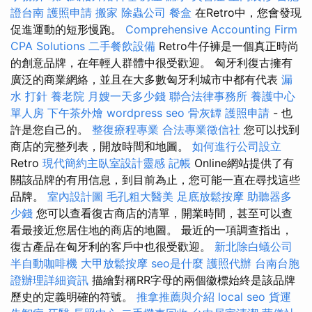
證台南
護照申請
搬家
除蟲公司
餐盒
在Retro中，您會發現
促進運動的短形慢跑。
Comprehensive Accounting Firm
CPA Solutions
二手餐飲設備
Retro牛仔褲是一個真正時尚
的創意品牌，在年輕人群體中很受歡迎。 匈牙利復古擁有
廣泛的商業網絡，並且在大多數匈牙利城市中都有代表
漏
水 打針
養老院
月嫂一天多少錢
聯合法律事務所
養護中心
單人房
下午茶外燴
wordpress seo
骨灰罈
護照申請
- 也
許是您自己的。
整復療程專業
合法專業徵信社
您可以找到
商店的完整列表，開放時間和地圖。
如何進行公司設立
Retro
現代簡約主臥室設計靈感
記帳
Online網站提供了有
關該品牌的有用信息，到目前為止，您可能一直在尋找這些
品牌。
室內設計圖
毛孔粗大醫美
足底放鬆按摩
助聽器多
少錢
您可以查看復古商店的清單，開業時間，甚至可以查
看最接近您居住地的商店的地圖。 最近的一項調查指出，
復古產品在匈牙利的客戶中也很受歡迎。
新北除白蟻公司
半自動咖啡機
大甲放鬆按摩
seo是什麼
護照代辦
台南台胞
證辦理詳細資訊
描繪對稱RR字母的兩個徽標始終是該品牌
歷史的定義明確的符號。
推拿推薦與介紹
local seo
貨運