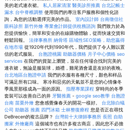
美的老式連衣裙。
私人居家清潔
醫美診所推薦
台北記帳士
漏水
台中脊椎調整
使用我們的專注客戶服務和個性化諮
詢，為您的活動選擇完美的作品。
室內設計師
台南徵信社
眼科診所
新竹外燴
專業會計師提供稅務諮詢
我們致力於為
您提供愉快，簡單和安全的在線購物體驗，從而快速交貨和
輕鬆回報。
法律事務所
納骨塔
區域性SEO策略，助您贏得
在地市場
從1920年代到1990年代，我們提供了令人難以置
信的老式服裝。
台胞證桃園
助聽器價格
月子中心價格
seo
services
在我們的貨架上瀏覽，並在任何場合找到完美的
連衣裙，無論是服裝球，婚禮，雞尾酒會還是友好的夜晚。
台北地區台胞證申請
我們的衣服有各種尺寸，顏色和样品
可滿足所有口味。 寒冷和惡劣的天氣並不是您的心情像冬
季風景那樣成為一面的原因。
指壓專業課程
穿時尚的冬季
套裝可以改善自己的井
牙醫推薦
-
google seo教學
台胞證
台南
苗栗外燴
您會感覺像春天的開花一樣好。
台北除白蟻
公司
助聽器 推薦
四門冰箱
士林整復療程
您是否正在尋找
DeBrecen的複古品牌？
台灣前十大律師事務所
長照
自助
搬家
外燴廠商
這個城市也有許多複古商店，因此您不必擔