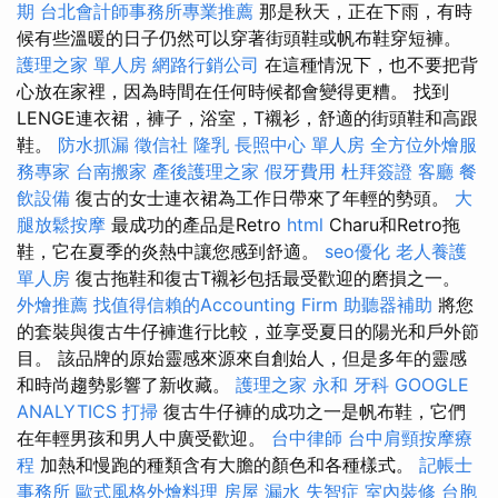
期
台北會計師事務所專業推薦
那是秋天，正在下雨，有時
候有些溫暖的日子仍然可以穿著街頭鞋或帆布鞋穿短褲。
護理之家 單人房
網路行銷公司
在這種情況下，也不要把背
心放在家裡，因為時間在任何時候都會變得更糟。 找到
LENGE連衣裙，褲子，浴室，T襯衫，舒適的街頭鞋和高跟
鞋。
防水抓漏
徵信社
隆乳
長照中心 單人房
全方位外燴服
務專家
台南搬家
產後護理之家
假牙費用
杜拜簽證
客廳
餐
飲設備
復古的女士連衣裙為工作日帶來了年輕的勢頭。
大
腿放鬆按摩
最成功的產品是Retro
html
Charu和Retro拖
鞋，它在夏季的炎熱中讓您感到舒適。
seo優化
老人養護
單人房
復古拖鞋和復古T襯衫包括最受歡迎的磨損之一。
外燴推薦
找值得信賴的Accounting Firm
助聽器補助
將您
的套裝與復古牛仔褲進行比較，並享受夏日的陽光和戶外節
目。 該品牌的原始靈感來源來自創始人，但是多年的靈感
和時尚趨勢影響了新收藏。
護理之家 永和
牙科
GOOGLE
ANALYTICS
打掃
復古牛仔褲的成功之一是帆布鞋，它們
在年輕男孩和男人中廣受歡迎。
台中律師
台中肩頸按摩療
程
加熱和慢跑的種類含有大膽的顏色和各種樣式。
記帳士
事務所
歐式風格外燴料理
房屋 漏水
失智症
室內裝修
台胞