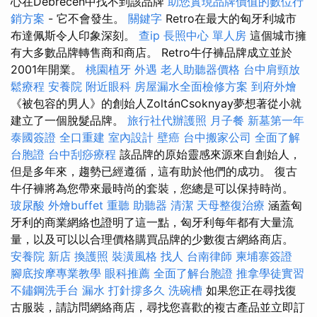
心在Debrecen中找不到該品牌
助您實現品牌價值的數位行
銷方案
- 它不會發生。
關鍵字
Retro在最大的匈牙利城市
布達佩斯令人印象深刻。
查ip
長照中心 單人房
這個城市擁
有大多數品牌轉售商和商店。 Retro牛仔褲品牌成立並於
2001年開業。
桃園植牙
外遇
老人助聽器價格
台中肩頸放
鬆療程
安養院
附近眼科
房屋漏水全面檢修方案
到府外燴
《被包容的男人》的創始人ZoltánCsoknyay夢想著從小就
建立了一個脫髮品牌。
旅行社代辦護照
月子餐
新墓第一年
泰國簽證
全口重建
室內設計
壁癌
台中搬家公司
全面了解
台胞證
台中刮痧療程
該品牌的原始靈感來源來自創始人，
但是多年來，趨勢已經遵循，這有助於他們的成功。 復古
牛仔褲將為您帶來最時尚的套裝，您總是可以保持時尚。
玻尿酸
外燴buffet
重聽 助聽器
清潔
天母整復治療
涵蓋匈
牙利的商業網絡也證明了這一點，匈牙利每年都有大量流
量，以及可以以合理價格購買品牌的少數復古網絡商店。
安養院 新店
換護照
裝潢風格
找人
台南律師
柬埔寨簽證
腳底按摩專業教學
眼科推薦
全面了解台胞證
推拿學徒實習
不鏽鋼洗手台
漏水 打針撐多久
洗碗槽
如果您正在尋找復
古服裝，請訪問網絡商店，尋找您喜歡的複古產品並立即訂