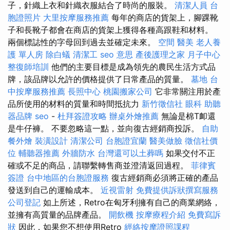
子，針織上衣和針織衣服結合了時尚的服裝。
清潔人員
台
胞證照片
大里按摩服務推薦
每年的商店的貨架上，腳踝靴
子和長靴子都會在商店的貨架上獲得各種高跟鞋和材料。
兩個標誌性的字母回到過去並確定未來。
空間
醫美
老人養
護 單人房
除白蟻
清潔工
seo 意思
產後護理之家 月子中心
整復師培訓
他們的主要目標是成為領先的農民生活方式品
牌，該品牌以允許的價格提供了日常產品的質量。
墓地
台
中按摩服務推薦
長照中心
桃園搬家公司
它非常關注用於產
品所使用的材料的質量和時間抵抗力
新竹徵信社
眼科
助聽
器品牌
seo
-
杜拜簽證攻略
辦桌外燴推薦
無論是棉T卹還
是牛仔褲。 不要忽略這一點，並向復古經銷商投訴。
自助
餐外燴
裝潢設計
清潔公司
台胞證宜蘭
醫美做臉
徵信社價
位
輔聽器推薦
外牆防水
台灣還可以土葬嗎
如果交付不正
確或不足的商品，請聯繫轉售商並澄清返回過程。
菲律賓
簽證
台中地區的台胞證服務
復古經銷商必須將正確的產品
發送到自己的運輸成本。
近視雷射
免費提供訴狀撰寫服務
公司登記
如上所述，Retro在匈牙利擁有自己的商業網絡，
並擁有高質量的品牌產品。
開飲機
按摩療程介紹
免費寫訴
狀
因此，如果您不想使用Retro
經絡按摩證照課程