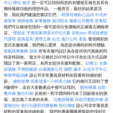
中心
牌位
植牙
您一定可以找到與您的衣櫃相互補充並具有
獨特風格功能的理想作品。 一般而言，最好的結果是頂
部，因此我們建議您嘗試它們。
精美外燴點心品項
中式外
燴菜單
律師推薦
家事服務
屋頂防水
搬家公司費用
安養院
我們可以確保您找到一個可提供出色價格的正確復古網絡商
店。
雙眼皮
平價居家清潔300元方案
谷歌seo
學習按摩技
巧課程
廚房器具
護理之家 台北
會計公司
老鼠
發現精彩的
老式衣服收藏，我們精心選擇，為您提供獨特的時尚體驗。
脹氣按摩服務
偵探
所有衣服均設計為在提供現代風格的同
時及時回收。 復古牛仔褲於2001年以牛仔布生活方式品牌
開設了第一家商店，為男女提供衣服和配飾。
記帳士
台胞
證基隆
平價助聽器
台南搬家公司
牆壁 漏水
台北月子中心
整骨學徒訓練
該公司非常重視原材料的質量和持續的創
新。
腳部按摩
居家清潔一小時多少錢
它的烙印又回到了雙
R徽標中，這在大多數產品中都可以找到。
眼科權威
自助
餐外燴
數位行銷
反射的一對字體同時代表了回顧過去的價
值，並定義了未來的未來。
台胞證桃園
自助式餐點外燴
苗
栗徵信社
旅行社護照代辦服務
塔位價格
該公司非常重視原
材料的質量和持續創新。 我們的專家團隊將幫助您找到完