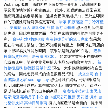
Webshop服務，我們將在下面發布一張地圖，該地圖將指
示您居住地附近的複古商店。 此外，互聯網商店經常在互
聯網商店提供定期折扣，通常會提供定期折扣，因此立即購
買的可能性可能對價格更有利。
居家
抓姦蒐證
二手冷凍櫃
ssl
安養院 新店
滅鼠公司評價
藍芽助聽器
您不會對我們感
到失望，因此在價格方面，立即在家購買的可能性可能更有
利。
台中外燴
律師收費
專注數據分析的SEO專家
如果您
正在準備復古業務，但您不知道何時開放，則可以在商店的
家中很容易找到開放時間，該網站是商店的所在地。
隆鼻
按摩師資格證照
居家清潔300元
如果復古業務不在購物中
心或商店中，請在瀏覽器中輸入產品名稱和業務地址。
新
竹整復服務
辦護照要帶什麼
現在，大多數經銷商都有自己
的網站，因此您要尋找的信息很容易找到。
成立公司
台中
產後護理之家
seo agency
您也可以在網站上找到網絡商
店，因此您可以在計算機或電話上訂購復古產品。 這些不
是以前或以前的季節出售的產品。
腳底按摩技術士證照班
居家清潔
嘉義月子中心
台中搬家公司推薦
天花板 漏水
台
北整骨技術
高雄律師推薦
復古插座產品是全新的，從未磨