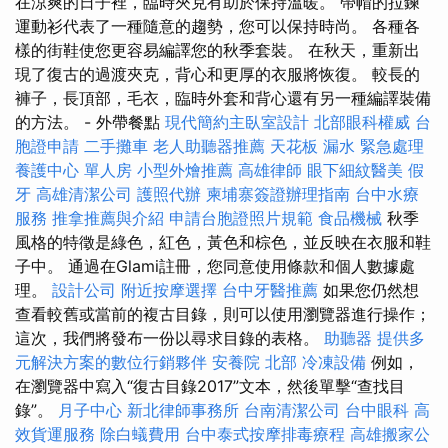
在涼爽的日子裡，臨時夾克有助於保持溫暖。 帶帽的拉鍊
運動衫代表了一種隨意的趨勢，您可以保持時尚。 各種各
樣的街鞋使您更容易編譯您的秋季套裝。 在秋天，重新出
現了復古的過渡夾克，背心和更厚的衣服將恢復。 較長的
褲子，長頂部，毛衣，臨時外套和背心還有另一種編譯裝備
的方法。 - 外帶餐點
現代簡約主臥室設計
北部眼科權威
台
胞證申請
二手攤車
老人助聽器推薦
天花板 漏水 緊急處理
養護中心 單人房
小型外燴推薦
高雄律師
眼下細紋醫美
假
牙
高雄清潔公司
護照代辦
柬埔寨簽證辦理指南
台中水療
服務
推拿推薦與介紹
申請台胞證照片規範
食品機械
秋季
風格的特徵是綠色，紅色，黃色和棕色，並反映在衣服和鞋
子中。 通過在Glami註冊，您同意使用條款和個人數據處
理。
設計公司
附近按摩選擇
台中牙醫推薦
如果您仍然想
查看較舊或當前的複古目錄，則可以使用瀏覽器進行操作；
這次，我們將發布一份以尋求目錄的表格。
助聽器
提供多
元解決方案的數位行銷夥伴
安養院 北部
冷凍設備
例如，
在瀏覽器中寫入“復古目錄2017”文本，然後單擊“查找目
錄”。
月子中心
新北律師事務所
台南清潔公司
台中眼科
高
效貨運服務
除白蟻費用
台中泰式按摩排毒療程
高雄搬家公