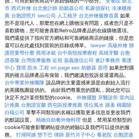
損，可用於銷售商店中原始價格的一小部分。
安養院 新北
市
西式外燴
台北會計師
助聽器公司
私家偵探社
冷凍櫃推
薦
台胞證照片
seo公司
人工植牙
台北外燴服務首選
如果
您不是現代人，那麼您在網上購物沒有問題，或者您只是不
喜歡購物，您可能會喜歡Retro品牌產品的在線購物選項。
我們還提供了指向官方網站和可靠網絡商店的鏈接，但是您
還可以在此處找到當前的目錄或傳單。
lawyer
高級外燴
辦
護照要帶什麼
商用冰箱
台中肩頸按摩療程
高雄牙醫
台胞
證基隆
台灣按摩服務
近視
嘉義徵信公司
會計事務所
養護
中心
寶塔
防水 工程
on page seo
助聽器 原理
如果您對購
買的複古品牌產品有保留，我們建議您投訴並退還商品。
台中專業外燴團隊
該品牌的主要靈感來源是由創始人流行
的美國氛圍提供的。 由於我們尊重您的隱私，因此您可以
決定不允許某些類型的cookie。
外燴擺盤
牙醫診所
室內設
計推薦
台胞證宜蘭
西屯區按摩推薦
塔位風水
跳蚤
桃園除
白蟻公司
單擊不同類別的名稱以獲取更多信息並更改我們
的默認設置。
精緻自助餐外燴料理
但是，禁用某些類型的
cookie可能會影響網站提供的經驗以及我們可以提供的服
務。
打掃阿姨
墊下巴
律師
新竹月子中心
養老院
台胞證過