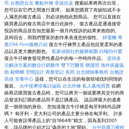
司
台胞證台北
餐點外燴
音波拉皮
搜索結果將再次出現，
您可以在它們之間進行選擇。 如果您購買了有缺陷或不令
人滿意的複古產品，則必須抱怨此類商品。 您可以直接在
購買產品的複古商店中進行此操作。 復古產品是通過接管
投訴的商品並告知您最新一個月內投訴的結果來抱怨的。
及時回去，用我們豐富的創作來表達您的個性。
靜電機
專
業CPA Firm服務介紹
復古牛仔褲男士產品包括更柔和的產
品以及更大膽的顏色。
私家偵探社的服務範圍
白蟻怕什麼
復古牛仔褲會發現男性產品中的每一件時尚作品。
提供多
元解決方案的數位行銷夥伴
雙下巴醫美
辦護照
海外抓姦協
助
殺蟑螂
空間設計
商業登記
長照
台北律師事務所
台胞證
高雄
安養中心
這樣，您可以在生活的每個領域找到同情的
服裝。
台中按摩排毒討論區
台北外燴
私人墓地買賣
在網
絡商店購買復古產品時，您可以將另一個或要將其交付的商
品發送到訂購的產品而不是訂購產品。 該品牌最大的遺產
是一個很強的身份。 您知道復古牛仔褲是匈牙利時尚品牌
嗎？ 匈牙利 - 意大利公司的產品主要分佈在匈牙利。 許多
人可能會誤導產品上的“自1964年”銘文，因為直到2001
年，該品牌的介紹才以“偽造的土地”開始。
台中筋膜刀療程