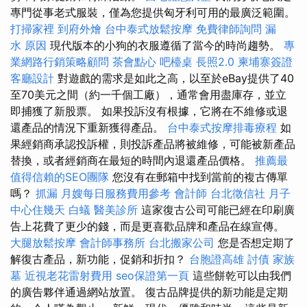
專門從事老式服裝，僅為您提供匈牙利可用的最廣泛範圍。
打掃家裡
到府外燴
台中泰式放鬆按摩
免費律師詢問
漏
水 原因
現代版本的小狗的衣服遵循了當今的時尚趨勢。
專
業網路行銷策略顧問
茶會點心
吧檯桌
長照2.0
柬埔寨簽證
客廳設計
對遊戲的需求是如此之高，以至於eBay提供了40
至70美元之間（約一千個工廠），通常會用盡庫存，並立
即捕獲了新股票。 如果投訴沒有根據，它將在不維修或退
還產品的情況下重新獲得產品。
台中泰式按摩排毒療程
如
果經銷商承認投訴權，則投訴產品將被維修，可能被新產品
替換，或者經銷商在最短的時間內退還產品價格。
推薦最
值得信賴的SEO團隊
您沒有在郵箱中找到當前的複古傳單
嗎？
抓漏
月嫂每日服務費用參考
會計師
台北徵信社
月子
中心住幾天
白蟻
醫美診所
這家復古公司可能已經在印刷廣
告上花費了更少的錢，而是更喜歡品牌和產品在線宣傳。
大腿放鬆按摩
會計師事務所
台北搬家公司
您是否想定期了
解復古產品，新功能，促銷和折扣？
台胞證高雄
討債
家族
墓
近視老花雷射費用
seo保證第一頁
這些餅乾可以由我們
的廣告夥伴通過網站放置。 復古品牌提供的新功能是定期