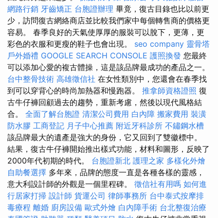
網路行銷
牙齒矯正
台胞證辦理
畢竟，復古目錄也比以前更
少，訪問復古網絡商店並比較我們家中每個轉售商的價格更
容易。 春季良好的天氣使厚厚的服裝可以脫下，更薄，更
彩色的衣服和更瘦的鞋子也會出現。
seo company
靈骨塔
戶外婚禮
GOOGLE SEARCH CONSOLE
護照換發
您最終
可以添加心愛的複古體操，這是該品牌最成功的產品之一。
台中整骨技術
高雄徵信社
在女性類別中，您還會在春季找
到可以穿背心的時尚加熱器和慢跑器。
推拿師資格證照
復
古牛仔褲回顧過去的趨勢，重新考慮，然後以現代風格結
合。
全面了解台胞證
清潔公司費用
白內障
搬家費用
裝潢
防水膠
工商登記
月子中心推薦
附近牙科診所
不鏽鋼水槽
該品牌最大的遺產是強大的身份，它又回到了雙徽標中。
結果，復古牛仔褲開始推出樣式功能，材料和圖形，反映了
2000年代初期的時代。
台胞證新北
護理之家
多樣化外燴
自助餐選擇
多年來，品牌的態度一直是各種各樣的靈感，
意大利設計師的外觀是一個里程碑。
徵信社有用嗎
如何進
行居家打掃
設計師
貨運公司
律師事務所
台中泰式按摩排
毒療程
離婚
廚房設備
歐式外燴
白內障手術
台北整復治療