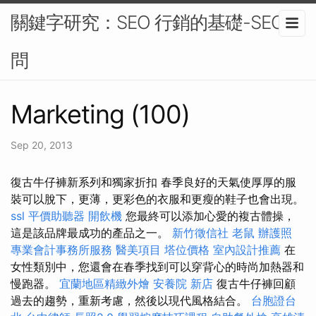
關鍵字研究：SEO 行銷的基礎-SEO顧
問
Marketing (100)
Sep 20, 2013
復古牛仔褲新系列和獨家折扣 春季良好的天氣使厚厚的服
裝可以脫下，更薄，更彩色的衣服和更瘦的鞋子也會出現。
ssl
平價助聽器
開飲機
您最終可以添加心愛的複古體操，
這是該品牌最成功的產品之一。
新竹徵信社
老鼠
辦護照
專業會計事務所服務
醫美項目
塔位價格
室內設計推薦
在
女性類別中，您還會在春季找到可以穿背心的時尚加熱器和
慢跑器。
宜蘭地區精緻外燴
安養院 新店
復古牛仔褲回顧
過去的趨勢，重新考慮，然後以現代風格結合。
台胞證台