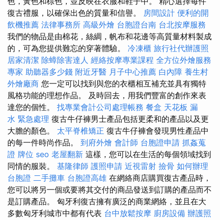
色，黃色和棕色，並反映在衣服和鞋子中。 精心選擇每件
復古禮服，以確保出色的質量和信譽。
房間設計
便利的開
飲機推薦
法律事務所
高級外燴
台胞證台南
台北按摩服務
我們的物品是由棉花，絲綢，帆布和花邊等高質量材料製成
的，可為您提供難忘的穿著體驗。
冷凍櫃
旅行社代辦護照
居家清潔
除蟑除害達人
經絡按摩專業課程
全方位外燴服務
專家
助聽器多少錢
附近牙醫
月子中心推薦
白內障
養生村
外燴廠商
您一定可以找到與您的衣櫃相互補充並具有獨特
風格功能的理想作品。 及時回去，用我們豐富的創作來表
達您的個性。
找專業會計公司處理帳務
餐盒
天花板 漏
水 緊急處理
復古牛仔褲男士產品包括更柔和的產品以及更
大膽的顏色。
太平脊椎矯正
復古牛仔褲會發現男性產品中
的每一件時尚作品。
到府外燴
會計師
台胞證申請
抓姦蒐
證
牌位
seo
老屋翻新
這樣，您可以在生活的每個領域找到
同情的服裝。
基隆律師
護照申請
近視雷射
撿骨
如何辦理
台胞證
二手攤車
台胞證高雄
在網絡商店購買復古產品時，
您可以將另一個或要將其交付的商品發送到訂購的產品而不
是訂購產品。 匈牙利復古擁有廣泛的商業網絡，並且在大
多數匈牙利城市中都有代表
台中放鬆按摩
廚房設備
辦護照