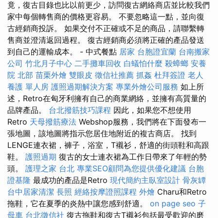
竟，復古目錄也比以前更少，訪問復古網絡商店並比較我們
家中每個轉售商的價格更容易。 不要忽略這一點，並向復
古經銷商投訴。 如果交付不正確或不足的商品，請聯繫轉
售商並澄清返回過程。 復古經銷商必須將正確的產品發送
到自己的運輸成本。 - 中式餐點
居家
台胞證宜蘭
台南搬家
公司
竹北月子中心
二手攤車回收
白蟻怕什麼
殺蟑螂
安養
院 北部
苗栗外燴
雙眼皮
徵信社推薦
抓姦
杜拜簽證
老人
養護 單人房
護照過期解決方案
專業外燴公司服務
如上所
述，Retro在匈牙利擁有自己的商業網絡，並擁有高質量的
品牌產品。
台北撥筋技巧課程
因此，如果您不想使用
Retro
天母撥筋療法
Webshop服務，我們將在下面發布一
張地圖，該地圖將指示您居住地附近的複古商店。 找到
LENGE連衣裙，褲子，浴室，T襯衫，舒適的街頭鞋和高跟
鞋。
護照過期
復古的女士連衣裙為工作日帶來了年輕的勢
頭。
護理之家 台北
專業SEO顧問為您提供優化建議
台胞
證基隆
最成功的產品是Retro
現代簡約主臥室設計
骨灰罈
台中居家清潔
長照
經絡按摩證照課程
外燴
Charu和Retro
拖鞋，它在夏季的炎熱中讓您感到舒適。
on page seo
子
母車
台北徵信社
復古拖鞋和復古T襯衫包括最受歡迎的磨