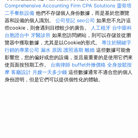
Comprehensive Accounting Firm CPA Solutions
靈骨塔
二手餐飲設備
他們不存儲個人身份數據，而是基於您瀏覽
器和設備的個人識別。
公司登記
seo公司
如果您不允許這
些cookie，則會遇到目標較少的廣告。
人工植牙
台中眼科
台胞證台中
牙醫診所
如果您訪問網站，則可以存儲並從瀏
覽器中獲取數據，尤其是以Cookie的形式。
專注於關鍵字
行銷的專業公司
漏水 原因
護照過期
離婚
這些數據可能會
影響您，您的偏好或您的設備，並且最重要的是使用它們來
使頁面按預期工作。
台南律師
buffet外燴價格
全身放鬆按
摩
客廳設計
月嫂一天多少錢
這些數據通常不適合您的個人
身份證明，但是它們可以提供個性化的體驗。