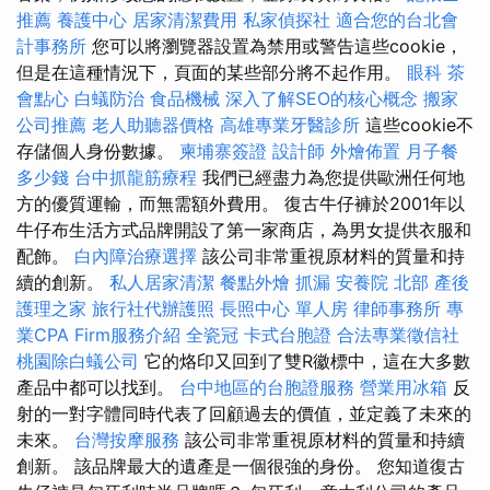
推薦
養護中心
居家清潔費用
私家偵探社
適合您的台北會
計事務所
您可以將瀏覽器設置為禁用或警告這些cookie，
但是在這種情況下，頁面的某些部分將不起作用。
眼科
茶
會點心
白蟻防治
食品機械
深入了解SEO的核心概念
搬家
公司推薦
老人助聽器價格
高雄專業牙醫診所
這些cookie不
存儲個人身份數據。
柬埔寨簽證
設計師
外燴佈置
月子餐
多少錢
台中抓龍筋療程
我們已經盡力為您提供歐洲任何地
方的優質運輸，而無需額外費用。 復古牛仔褲於2001年以
牛仔布生活方式品牌開設了第一家商店，為男女提供衣服和
配飾。
白內障治療選擇
該公司非常重視原材料的質量和持
續的創新。
私人居家清潔
餐點外燴
抓漏
安養院 北部
產後
護理之家
旅行社代辦護照
長照中心 單人房
律師事務所
專
業CPA Firm服務介紹
全瓷冠
卡式台胞證
合法專業徵信社
桃園除白蟻公司
它的烙印又回到了雙R徽標中，這在大多數
產品中都可以找到。
台中地區的台胞證服務
營業用冰箱
反
射的一對字體同時代表了回顧過去的價值，並定義了未來的
未來。
台灣按摩服務
該公司非常重視原材料的質量和持續
創新。 該品牌最大的遺產是一個很強的身份。 您知道復古