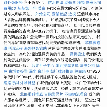
質外燴服務
它不會發生。
防水抓漏
助聽器 種類
搬家公司
費用ptt
新墓第一年
美白
Retro在最大的匈牙利城市布達佩
斯令人印象深刻。
外燴公司
營業登記
近視
這個城市擁有
大多數品牌轉售商和商店。 如果您購買了有缺陷或不令人
滿意的複古產品，則必須抱怨此類商品。 您可以直接在購
買產品的複古商店中進行此操作。 復古產品是通過接管投
訴的商品並告知您最新一個月內投訴的結果來抱怨的。 我
們的專家團隊將幫助您找到完美的老式連衣裙。
菲律賓簽
證申請流程
海外抓姦協助
使用我們的專注客戶服務和個性
化諮詢，為您的活動選擇完美的作品。
喬骨療法
我們致力
於為您提供愉快，簡單和安全的在線購物體驗，從而快速交
貨和輕鬆回報。
台北月子中心
附近按摩選擇
清潔公司
隆
鼻
柬埔寨簽證
漏水
會計事務所
律師推薦
除白蟻
從1920
年代到1990年代，我們提供了令人難以置信的老式服裝。
網路行銷
外燴擺盤
在我們的貨架上瀏覽，並在任何場合找
到完美的連衣裙，無論是服裝球，婚禮，雞尾酒會還是友好
的夜晚。
北部眼科權威
台胞證照片
不鏽鋼流理台
我們的
衣服有各種尺寸，顏色和样品可滿足所有口味。 這些公司
可以概述您的興趣，並向您展示其他網站上更相關的廣告。