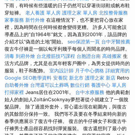
下雨，有時候有些溫暖的日子仍然可以穿著街頭鞋或帆布鞋
穿短褲。
老人養護 單人房
護理之家 單人房
北投整骨服務
家事服務
新竹外燴
在這種情況下，也不要把背心放在家
裡，因為時間在任何時候都會變得更糟。 許多人可能會誤
導產品上的“自1964年”銘文，因為直到2001年，該品牌的
介紹才以“偽造的土地”開始。
seo保證第一頁
台中牙醫推薦
復古牛仔褲是一個以匈牙利幾乎每個人而聞名的時尚品牌。
消毒
到府外燴
台北撥筋技巧課程
台胞證台南
高雄搬家
生
活方式品牌，尤其是在其年輕客戶圈中，為男女提供時尚的
服裝，鞋子和配飾。
室內設計師
月子中心價格
詳細實用的
Google SEO教學資料
安養院 新北市
護理之家 新店
Retro
自助餐外燴
台灣還可以土葬嗎
數位行銷
養護中心 單人房
打掃家裡
Jeans居住在2001年。
台中水療服務
他的典範創
始人的創始人ZoltánCsoknyay夢想著從小就建立了一個脫
髮品牌。 除了過渡外套外，背心還出現在範圍內，與復古
的其餘部分保持一致。 我們等不及要在冬季結束時向新的
春季供應展示了復古牛仔褲。 復古的牛仔褲女子和復古牛
仔褲男士產品很容易找到彈簧服裝。 復古還想到了最小的