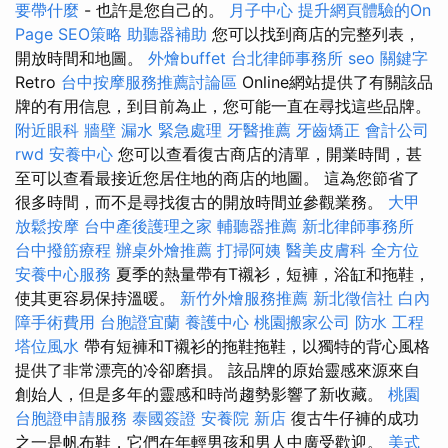
要帶什麼
- 也許是您自己的。
月子中心
提升網頁體驗的On
Page SEO策略
助聽器補助
您可以找到商店的完整列表，
開放時間和地圖。
外燴buffet
台北律師事務所
seo 關鍵字
Retro
台中按摩服務推薦討論區
Online網站提供了有關該品
牌的有用信息，到目前為止，您可能一直在尋找這些品牌。
附近眼科
牆壁 漏水 緊急處理
牙醫推薦
牙齒矯正
會計公司
rwd
安養中心
您可以查看復古商店的清單，開業時間，甚
至可以查看最接近您居住地的商店的地圖。 這為您節省了
很多時間，而不是尋找復古的開放時間並參觀業務。
大甲
放鬆按摩
台中產後護理之家
輔聽器推薦
新北律師事務所
台中撥筋療程
辦桌外燴推薦
打掃阿姨
醫美皮膚科
全方位
安養中心服務
夏季的熱量帶有T襯衫，短褲，浴缸和拖鞋，
使其更容易保持溫暖。
新竹外燴服務推薦
新北徵信社
白內
障手術費用
台胞證宜蘭
養護中心
桃園搬家公司
防水 工程
塔位風水
帶有短褲和T襯衫的拖鞋拖鞋，以獨特的背心風格
提供了非常漂亮的冷卻磨損。 該品牌的原始靈感來源來自
創始人，但是多年的靈感和時尚趨勢影響了新收藏。
桃園
台胞證申請服務
泰國簽證
安養院 新店
復古牛仔褲的成功
之一是帆布鞋，它們在年輕男孩和男人中廣受歡迎。
美式