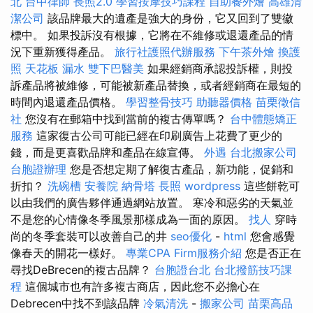
北
台中律師
長照2.0
學習按摩技巧課程
自助餐外燴
高雄清
潔公司
該品牌最大的遺產是強大的身份，它又回到了雙徽
標中。 如果投訴沒有根據，它將在不維修或退還產品的情
況下重新獲得產品。
旅行社護照代辦服務
下午茶外燴
換護
照
天花板 漏水
雙下巴醫美
如果經銷商承認投訴權，則投
訴產品將被維修，可能被新產品替換，或者經銷商在最短的
時間內退還產品價格。
學習整骨技巧
助聽器價格
苗栗徵信
社
您沒有在郵箱中找到當前的複古傳單嗎？
台中體態矯正
服務
這家復古公司可能已經在印刷廣告上花費了更少的
錢，而是更喜歡品牌和產品在線宣傳。
外遇
台北搬家公司
台胞證辦理
您是否想定期了解復古產品，新功能，促銷和
折扣？
洗碗槽
安養院
納骨塔
長照
wordpress
這些餅乾可
以由我們的廣告夥伴通過網站放置。 寒冷和惡劣的天氣並
不是您的心情像冬季風景那樣成為一面的原因。
找人
穿時
尚的冬季套裝可以改善自己的井
seo優化
-
html
您會感覺
像春天的開花一樣好。
專業CPA Firm服務介紹
您是否正在
尋找DeBrecen的複古品牌？
台胞證台北
台北撥筋技巧課
程
這個城市也有許多複古商店，因此您不必擔心在
Debrecen中找不到該品牌
冷氣清洗
-
搬家公司
苗栗高品