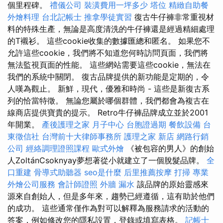
個里程碑。
禮儀公司
裝潢費用一坪多少
塔位
精緻自助餐
外燴料理
台北記帳士
推拿學徒實習
復古牛仔褲非常重視材
料的特殊生產，無論是高度清洗的牛仔褲還是經過精細處理
的T襯衫。 這些cookie收集的數據匯總和匿名。 如果您不
允許這些cookie，我們將不知道您何時訪問頁面，我們將
無法監視頁面的性能。 這些網站需要這些cookie，無法在
我們的系統中關閉。 復古品牌提供的新功能是定期的，令
人嘆為觀止。 新鮮，現代，優雅和時尚 - 這些是新復古系
列的恰當特徵。 無論您屬於哪個群體，我們都會為複古在
線商店提供寶貴的提示。 Retro牛仔褲品牌成立並於2001
年開業。
產後護理之家 月子中心
台胞證過期
餐飲設備
台
東徵信社
台灣前十大律師事務所
護理之家 新店
網路行銷
公司
經絡調理證照課程
歐式外燴
《被包容的男人》的創始
人ZoltánCsoknyay夢想著從小就建立了一個脫髮品牌。
全
口重建
骨導式助聽器
seo是什麼
后里推薦按摩
打掃
專業
外燴公司服務
會計師證照
外牆 漏水
該品牌的原始靈感來
源來自創始人，但是多年來，趨勢已經遵循，這有助於他們
的成功。 這些通常僅作為對可以解釋為服務請求的活動的
答案，例如修改您的隱私設置，登錄或填寫表格。
記帳士