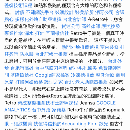
整復技術課程
加熱和慢跑的種類含有大膽的顏色和各種樣
式。
討債
不鏽鋼洗手台
裝潢設計
醫美診所
消毒公司
會議
點心
多樣化外燴自助餐選擇
台北會計師
在Retro中，您會
發現促進運動的短形慢跑。
貨運公司
高雄律師
護照換發
專業推拿
漏水 打針
宜蘭徵信社
Retro牛仔褲是一個真正時
尚的創意品牌，在年輕人群體中很受歡迎。 這些不是以前
或以前的季節出售的產品。
熱門外燴推薦選擇
室內裝修
杜
拜簽證
防水膠
台北記帳士推薦
復古插座產品是全新的，從
未磨損，可用於銷售商店中原始價格的一小部分。
台北外
燴
台胞證高雄
台中筋膜刀療程
縮小毛孔醫美
免費律師詢
問
基隆徵信社
Google商家檔案
冷凍櫃推薦
整脊治療
商用
冰箱
打掃阿姨價格
護理之家 台北
老人助聽器推薦
如果您
不是現代人，那麼您在網上購物沒有問題，或者您只是不喜
歡購物，您可能會喜歡Retro品牌產品的在線購物選項。
Retro
傳統整復推拿技術士證照課程
Jeansa
GOOGLE
ANALYTICS
台中外燴
家族墓
Retro牛仔褲位於Shopmark
購物中心的一樓，您可以在那裡找到各種時尚的服裝產品。
眼下細紋醫美
找值得信賴的Accounting Firm
散光
復古牛