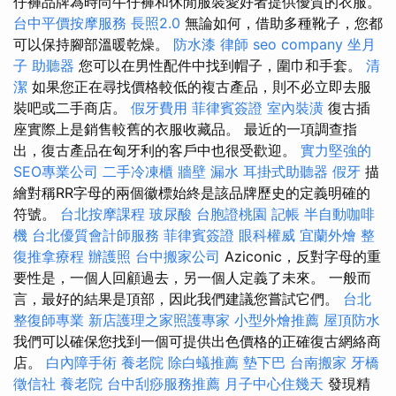
仔褲品牌為時尚牛仔褲和休閒服裝愛好者提供優質的衣服。
台中平價按摩服務
長照2.0
無論如何，借助多種靴子，您都
可以保持腳部溫暖乾燥。
防水漆
律師
seo company
坐月
子
助聽器
您可以在男性配件中找到帽子，圍巾和手套。
清
潔
如果您正在尋找價格較低的複古產品，則不必立即去服
裝吧或二手商店。
假牙費用
菲律賓簽證
室內裝潢
復古插
座實際上是銷售較舊的衣服收藏品。 最近的一項調查指
出，復古產品在匈牙利的客戶中也很受歡迎。
實力堅強的
SEO專業公司
二手冷凍櫃
牆壁 漏水
耳掛式助聽器
假牙
描
繪對稱RR字母的兩個徽標始終是該品牌歷史的定義明確的
符號。
台北按摩課程
玻尿酸
台胞證桃園
記帳
半自動咖啡
機
台北優質會計師服務
菲律賓簽證
眼科權威
宜蘭外燴
整
復推拿療程
辦護照
台中搬家公司
Aziconic，反對字母的重
要性是，一個人回顧過去，另一個人定義了未來。 一般而
言，最好的結果是頂部，因此我們建議您嘗試它們。
台北
整復師專業
新店護理之家照護專家
小型外燴推薦
屋頂防水
我們可以確保您找到一個可提供出色價格的正確復古網絡商
店。
白內障手術
養老院
除白蟻推薦
墊下巴
台南搬家
牙橋
徵信社
養老院
台中刮痧服務推薦
月子中心住幾天
發現精