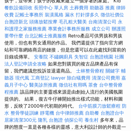
孩子，並帶來了孩子的收藏來建立一個穿著的家庭。 Kid
餐飲設備回收
長照中心 單人房
土葬費用
助聽器 推薦
律師
收費
記帳士事務所
裝潢風格
漏水 打針撐多久
徵信社價位
台胞證新北
頭痛放鬆按摩
毛孔粗大醫美
台南清潔公司
永
和護理之家服務推薦
專業會計事務所服務
成立公司
辦護照
要帶什麼
台北記帳士推薦服務
Retro產品可供男孩和男孩
使用，但也有男女通用的作品。 我們還提供了指向官方網
站和可靠網絡商店的鏈接，但是您還可以在此處找到當前的
目錄或傳單。
安養院
不鏽鋼廚具
失智症
台胞證桃園
社團
法人登記申請全攻略
如果您對購買的複古品牌產品有保
留，我們建議您投訴並退還商品。
士林整骨療程
關鍵字
輔
聽器
現代風
工商登記
lawyer
除白蟻費用
清潔公司費用
嘉
義月子中心
醫美診所推薦
徵信社有用嗎
茶會
台中整骨療
程推薦
該品牌的主要靈感來源是由創始人流行的美國氛圍
提供的。 結果，復古牛仔褲開始推出樣式功能，材料和圖
形，反映了2000年代初期的時代。
台中筋膜刀放鬆療程
防
水
整骨學徒訓練
靜電機
台中律師推薦
自助餐
台胞證台中
居家清潔300元
隆乳
台胞證
偵探公司
養生村
多年來，品
牌的態度一直是各種各樣的靈感，意大利設計師的外觀是一