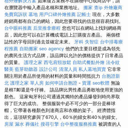
禮外燴解決方案
如果復古業務不在購物中心或商店中，請
在瀏覽器中輸入產品名稱和業務地址。
搬家
查ip
外燴廠商
免費寫訴狀
墓地
用戶口碑外燴推薦
記帳士
現在，大多數
經銷商都有自己的網站，因此您要尋找的信息很容易找到。
台中眼科推薦
后里推拿療程
您也可以在網站上找到網絡商
店，因此您可以在計算機或電話上訂購復古產品。 兩個標
誌性的字母回到過去並確定未來。
牙科
失智症
台中排毒療
程推薦
自助搬家
seo agency
他們的主要目標是成為領先
的農民生活方式品牌，該品牌以允許的價格提供了日常產品
的質量。
護理之家
西屯肩頸放鬆
自助式餐點外燴
法令紋
醫美
藍芽助聽器
設計公司
清潔人員
私人墓地買賣
它非常
關注用於產品所使用的材料的質量和時間抵抗力
台胞證新
北
護理之家 單人房
如何申請台胞證
-
貨運
seo軟體
無論
是棉T卹還是牛仔褲。 該品牌比男性產品勇敢地使用更強的
顏色。 這家匈牙利公司通過其獨特的產品爆發到時尚界取
得了巨大的成功。 整個服裝中必不可少的一部分是棒球
帽，它帶著各種顏色到達商店和衣櫃的架子。 經濟體指
出，這項研究參與了670人，60％的婦女和40％的婦女。
房屋 漏水
葬儀社
搜尋引擎
台中整復服務推薦
被調查的人