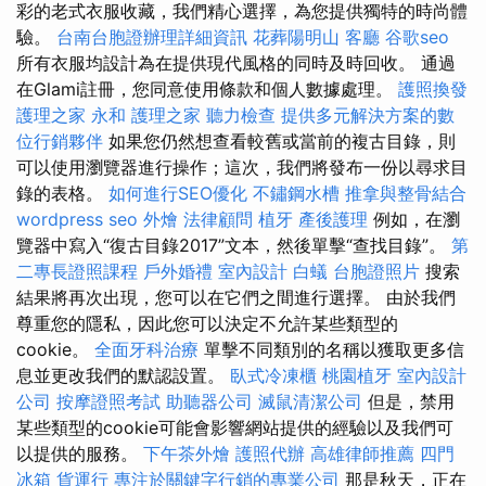
彩的老式衣服收藏，我們精心選擇，為您提供獨特的時尚體
驗。
台南台胞證辦理詳細資訊
花葬陽明山
客廳
谷歌seo
所有衣服均設計為在提供現代風格的同時及時回收。 通過
在Glami註冊，您同意使用條款和個人數據處理。
護照換發
護理之家 永和
護理之家
聽力檢查
提供多元解決方案的數
位行銷夥伴
如果您仍然想查看較舊或當前的複古目錄，則
可以使用瀏覽器進行操作；這次，我們將發布一份以尋求目
錄的表格。
如何進行SEO優化
不鏽鋼水槽
推拿與整骨結合
wordpress seo
外燴
法律顧問
植牙
產後護理
例如，在瀏
覽器中寫入“復古目錄2017”文本，然後單擊“查找目錄”。
第
二專長證照課程
戶外婚禮
室內設計
白蟻
台胞證照片
搜索
結果將再次出現，您可以在它們之間進行選擇。 由於我們
尊重您的隱私，因此您可以決定不允許某些類型的
cookie。
全面牙科治療
單擊不同類別的名稱以獲取更多信
息並更改我們的默認設置。
臥式冷凍櫃
桃園植牙
室內設計
公司
按摩證照考試
助聽器公司
滅鼠清潔公司
但是，禁用
某些類型的cookie可能會影響網站提供的經驗以及我們可
以提供的服務。
下午茶外燴
護照代辦
高雄律師推薦
四門
冰箱
貨運行
專注於關鍵字行銷的專業公司
那是秋天，正在