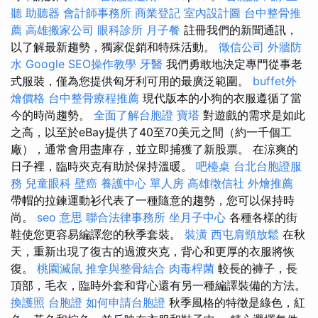
聽 助聽器
會計師事務所
商業登記
室內設計圖
台中整骨推
薦
高雄搬家公司
眼科診所
月子餐
註冊我們的新聞通訊，
以了解最新趨勢，獨家促銷和特殊活動。
徵信公司
外牆防
水
Google SEO操作教學
牙醫
我們勇敢地決定專門從事老
式服裝，僅為您提供匈牙利可用的最廣泛範圍。
buffet外
燴價格
台中整骨療程推薦
現代版本的小狗的衣服遵循了當
今的時尚趨勢。
全面了解台胞證
寶塔
對遊戲的需求是如此
之高，以至於eBay提供了40至70美元之間（約一千個工
廠），通常會用盡庫存，並立即捕獲了新股票。 在涼爽的
日子裡，臨時夾克有助於保持溫暖。
吧檯桌
台北台胞證服
務
兒童眼科
壁癌
養護中心 單人房
高雄徵信社
外燴推薦
帶帽的拉鍊運動衫代表了一種隨意的趨勢，您可以保持時
尚。
seo 意思
聯合法律事務所
坐月子中心
各種各樣的街
鞋使您更容易編譯您的秋季套裝。
裝潢
西屯肩頸放鬆
在秋
天，重新出現了復古的過渡夾克，背心和更厚的衣服將恢
復。
桃園滅鼠
推拿與整骨結合
肉毒桿菌
較長的褲子，長
頂部，毛衣，臨時外套和背心還有另一種編譯裝備的方法。
換護照
台胞證
如何申請台胞證
秋季風格的特徵是綠色，紅