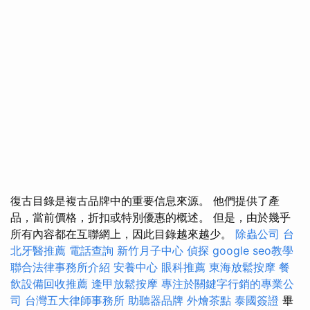
復古目錄是複古品牌中的重要信息來源。 他們提供了產
品，當前價格，折扣或特別優惠的概述。 但是，由於幾乎
所有內容都在互聯網上，因此目錄越來越少。
除蟲公司
台
北牙醫推薦
電話查詢
新竹月子中心
偵探
google seo教學
聯合法律事務所介紹
安養中心
眼科推薦
東海放鬆按摩
餐
飲設備回收推薦
逢甲放鬆按摩
專注於關鍵字行銷的專業公
司
台灣五大律師事務所
助聽器品牌
外燴茶點
泰國簽證
畢