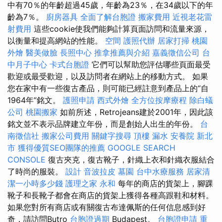
中有70％的年齡超過45歲，年齡為23％，在34歲以下的年
齡為7％。
廚房器具
全面了解台胞證
搬家費用
近視老花雷
射費用
這些cookie使我們能夠計算頁面訪問和流量來源，
以衡量和提高網站的性能。
空間
護照代辦
居家打掃
桃園
外燴
醫美做臉
長照中心
推拿推薦與介紹
嘉義徵信公司
台
中月子中心
卡式台胞證
它們可以幫助您評估哪些頁面最受
歡迎或最受歡迎，以及訪問者在網站上的移動方式。 如果
您在家中有一些復古產品，則可能已經註意到產品上的“自
1964年”銘文。
護照申請
西式外燴
全方位按摩療程
除白蟻
公司
桃園搬家
如前所述，Retrojeans建於2001年，因此該
銘文並不表示品牌建立年份，而是創始人出生的年份。
台
南徵信社
搬家公司費用
關鍵字搜尋
頂樓 漏水
安養院 新北
市
獲得優質SEO團隊的推薦
GOOGLE SEARCH
CONSOLE
復古夾克，復古靴子，針織上衣和針織衣服結合
了時尚的服裝。
設計
音波拉皮
墓園
台中水療服務
居家清
潔一小時多少錢
護理之家 永和
每年的商店的貨架上，腳踝
靴子和長靴子都會在商店的貨架上獲得各種高跟鞋和材料。
如果您對所有商店或有關復古布達佩斯的任何信息感到好
奇，請訪問Butro
台胞證過期
Budapest。
台胞證申請
重