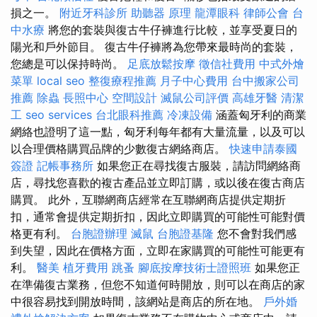
損之一。
附近牙科診所
助聽器 原理
龍潭眼科
律師公會
台
中水療
將您的套裝與復古牛仔褲進行比較，並享受夏日的
陽光和戶外節目。 復古牛仔褲將為您帶來最時尚的套裝，
您總是可以保持時尚。
足底放鬆按摩
徵信社費用
中式外燴
菜單
local seo
整復療程推薦
月子中心費用
台中搬家公司
推薦
除蟲
長照中心
空間設計
滅鼠公司評價
高雄牙醫
清潔
工
seo services
台北眼科推薦
冷凍設備
涵蓋匈牙利的商業
網絡也證明了這一點，匈牙利每年都有大量流量，以及可以
以合理價格購買品牌的少數復古網絡商店。
快速申請泰國
簽證
記帳事務所
如果您正在尋找復古服裝，請訪問網絡商
店，尋找您喜歡的複古產品並立即訂購，或以後在復古商店
購買。 此外，互聯網商店經常在互聯網商店提供定期折
扣，通常會提供定期折扣，因此立即購買的可能性可能對價
格更有利。
台胞證辦理
滅鼠
台胞證基隆
您不會對我們感
到失望，因此在價格方面，立即在家購買的可能性可能更有
利。
醫美
植牙費用
跳蚤
腳底按摩技術士證照班
如果您正
在準備復古業務，但您不知道何時開放，則可以在商店的家
中很容易找到開放時間，該網站是商店的所在地。
戶外婚