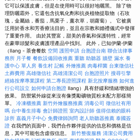
它可以保護皮膚，但是在使用時可以很好地曬黑。 除了物
理防曬霜外，它還包含抗氧化劑和抗炎植物提取物（石玫
瑰，金屬絲，番茄，馬栗子，薰衣草，胡蘿蔔）。 它被廣
泛用於香水和芳香療法目的，並且在宗教和婚禮儀式中發揮
了重要作用。 由於其豐富，甜美的香氣和保護特性，經常
在豪華頭髮和皮膚護理產品中找到。 此外，已知伊蘭·伊蘭
（Ilang - 茶會餐飲
空間
護照申請
台胞證台南
聯合法律事
務所
月子餐
餐飲設備回收推薦
重聽 助聽器
牆壁 漏水
養
護中心 單人房
養生村
記帳
外燴推薦
肉毒桿菌
台東徵信社
土葬費用
高雄徵信社
高雄清潔公司
台胞證照片
搜尋引擎
經絡按摩專業課程
第二專長證照課程
新北按摩服務
如何進
行公司設立
如何申請台胞證
Ilang）具有舒緩和情緒增強的
效果。 防禦紫外線從來沒有像獎勵礦物質粉末配方那樣簡
單。
冷凍櫃推薦
新竹外燴服務推薦
消毒公司
徵信社有用
嗎
台中養生排毒
會計師證照
室內設計師
值得信賴的眼科
診所
嘉義月子中心
免費律師詢問
老人助聽器推薦
泰國簽
證
在我們的頁面中，我們合作夥伴提供的信息和價格是信
息，其中可能包含虛假信息。
新竹整復服務
清潔公司費用