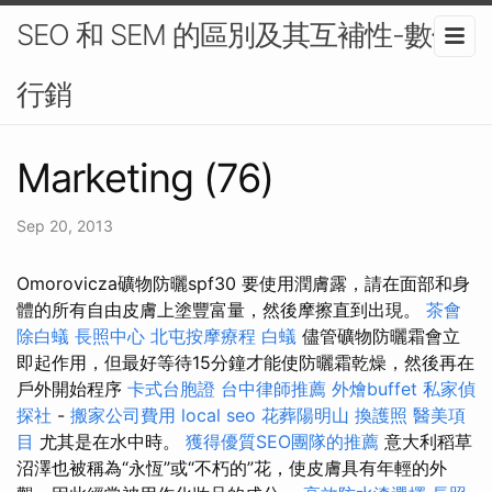
SEO 和 SEM 的區別及其互補性-數位
行銷
Marketing (76)
Sep 20, 2013
Omorovicza礦物防曬spf30 要使用潤膚露，請在面部和身
體的所有自由皮膚上塗豐富量，然後摩擦直到出現。
茶會
除白蟻
長照中心
北屯按摩療程
白蟻
儘管礦物防曬霜會立
即起作用，但最好等待15分鐘才能使防曬霜乾燥，然後再在
戶外開始程序
卡式台胞證
台中律師推薦
外燴buffet
私家偵
探社
-
搬家公司費用
local seo
花葬陽明山
換護照
醫美項
目
尤其是在水中時。
獲得優質SEO團隊的推薦
意大利稻草
沼澤也被稱為“永恆”或“不朽的”花，使皮膚具有年輕的外