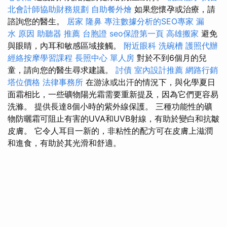
北會計師協助財務規劃
自助餐外燴
如果您懷孕或治療，請
諮詢您的醫生。
居家
隆鼻
專注數據分析的SEO專家
漏
水 原因
助聽器 推薦
台胞證
seo保證第一頁
高雄搬家
避免
與眼睛，內耳和敏感區域接觸。
附近眼科
洗碗槽
護照代辦
經絡按摩學習課程
長照中心 單人房
對於不到6個月的兒
童，請向您的醫生尋求建議。
討債
室內設計推薦
網路行銷
塔位價格
法律事務所
在游泳或出汗的情況下，與化學夏日
面霜相比，一些礦物陽光霜需要重新提及，因為它們更容易
洗滌。 提供長達8個小時的紫外線保護。 三種功能性的礦
物防曬霜可阻止有害的UVA和UVB射線，有助於變白和抗皺
皮膚。 它令人耳目一新的，非粘性的配方可在皮膚上滋潤
和進食，有助於其光滑和舒適。