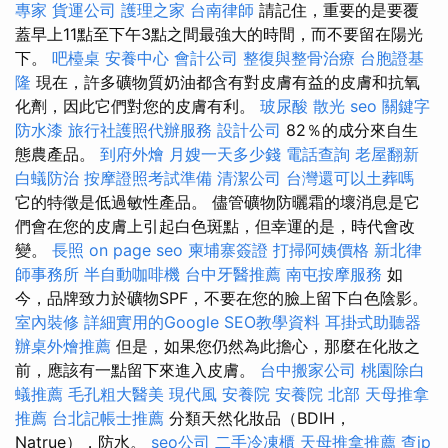
專家
貨運公司
護理之家
台南律師
請記住，重要的是要覆
蓋早上11點至下午3點之間最強大的時間，而不要留在陽光
下。
吧檯桌
安養中心
會計公司
整復與整骨治療
台胞證基
隆
現在，許多礦物質奶油都含有對皮膚有益的皮膚和抗氧
化劑，因此它們對您的皮膚有利。
玻尿酸
散光
seo 關鍵字
防水漆
旅行社護照代辦服務
設計公司
82％的成分來自生
態農產品。
到府外燴
月嫂一天多少錢
電話查詢
老屋翻新
白蟻防治
按摩證照考試準備
清潔公司
台灣還可以土葬嗎
它的特徵是低過敏性產品。 儘管礦物防曬霜的壞消息是它
們會在您的皮膚上引起白色斑點，但幸運的是，時代會改
變。
長照
on page seo
柬埔寨簽證
打掃阿姨價格
新北律
師事務所
半自動咖啡機
台中牙醫推薦
南屯按摩服務
如
今，品牌致力於礦物SPF，不要在您的臉上留下白色陰影。
室內裝修
詳細實用的Google SEO教學資料
耳掛式助聽器
辦桌外燴推薦
但是，如果您仍然為此擔心，那麼在化妝之
前，應該有一點留下來進入皮膚。
台中搬家公司
桃園除白
蟻推薦
毛孔粗大醫美
現代風
安養院
安養院 北部
天母推拿
推薦
台北記帳士推薦
分類天然化妝品（BDIH，
Natrue），防水。
seo公司
二手冷凍櫃
天母推拿推薦
查ip