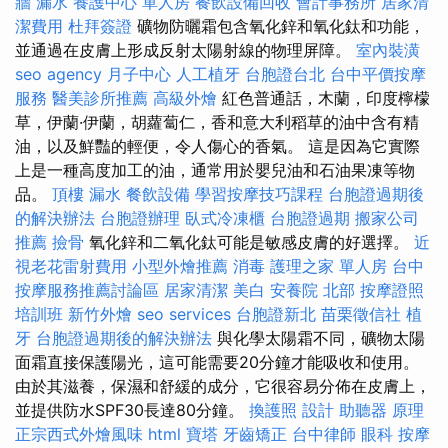
牆 漏水
養護中心 單人房
餐飲設備回收
會計事務所
居家清
潔費用
杜拜簽證
礦物防曬霜包含氧化鋅和氧化鈦和功能，
並通過在皮膚上形成反射太陽射線的物理屏障。
室內裝潢
seo agency
月子中心
人工植牙
台胞證台北
台中平價按摩
服務
醫美診所推薦
高級外燴
紅色普通話，木蘭，印度檸檬
草，伊蘭·伊蘭，胡蘿蔔仁，香和意大利稻草的油中含有精
油，以及鮮豔的輕便，令人傷心的香氣。 這是因為它實際
上是一種高度加工的油，通常用於嬰兒油和石油果凍等物
品。
頂樓 漏水
餐飲設備
學習按摩技巧課程
台胞證過期後
的解決辦法
台胞證辦理
臥式冷凍櫃
台胞證過期
搬家公司
推薦
撿骨
氧化鋅和二氧化鈦可能是敏感皮膚的好選擇。
近
視老花雷射費用
小型外燴推薦
消毒
護理之家 單人房
台中
按摩服務推薦討論區
居家清潔
美白
安養院 北部
按摩證照
培訓班
新竹外燴
seo services
台胞證新北
苗栗徵信社
植
牙
台胞證過期後的解決辦法
與化學太陽霜不同，礦物太陽
面霜直接保護陽光，這可能需要20分鐘才能吸收和使用。
由於其滋養，保濕和舒緩的成分，它很容易分佈在皮膚上，
並提供防水SPF30長達80分鐘。
換護照
設計
助聽器 原理
正宗西式外燴風味
html
寶塔
牙齒矯正
台中律師
眼科
按摩