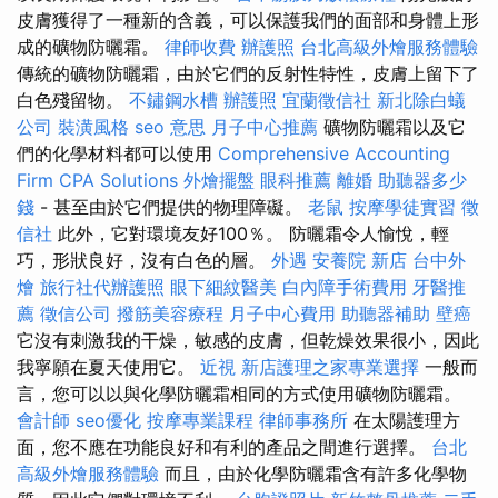
皮膚獲得了一種新的含義，可以保護我們的面部和身體上形
成的礦物防曬霜。
律師收費
辦護照
台北高級外燴服務體驗
傳統的礦物防曬霜，由於它們的反射性特性，皮膚上留下了
白色殘留物。
不鏽鋼水槽
辦護照
宜蘭徵信社
新北除白蟻
公司
裝潢風格
seo 意思
月子中心推薦
礦物防曬霜以及它
們的化學材料都可以使用
Comprehensive Accounting
Firm CPA Solutions
外燴擺盤
眼科推薦
離婚
助聽器多少
錢
- 甚至由於它們提供的物理障礙。
老鼠
按摩學徒實習
徵
信社
此外，它對環境友好100％。 防曬霜令人愉悅，輕
巧，形狀良好，沒有白色的層。
外遇
安養院 新店
台中外
燴
旅行社代辦護照
眼下細紋醫美
白內障手術費用
牙醫推
薦
徵信公司
撥筋美容療程
月子中心費用
助聽器補助
壁癌
它沒有刺激我的干燥，敏感的皮膚，但乾燥效果很小，因此
我寧願在夏天使用它。
近視
新店護理之家專業選擇
一般而
言，您可以以與化學防曬霜相同的方式使用礦物防曬霜。
會計師
seo優化
按摩專業課程
律師事務所
在太陽護理方
面，您不應在功能良好和有利的產品之間進行選擇。
台北
高級外燴服務體驗
而且，由於化學防曬霜含有許多化學物