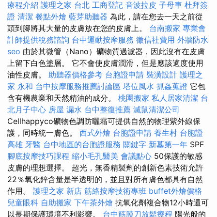
療程介紹
護理之家 台北
工商登記
音波拉皮
子母車
杜拜簽
證
清潔
餐點外燴
藍芽助聽器
為此，請在您去一天之前從
頭到腳將其大量的皮膚放在您的皮膚上。
台南搬家
專業會
計師提供稅務諮詢
台中運動按摩服務
徵信社費用
外牆防水
seo
由於其微管（Nano）礦物質過濾器，因此沒有在皮膚
上留下白色塗層。 它不會使皮膚潤滑，但是應該適度使用
油性皮膚。
助聽器價格參考
台胞證申請
裝潢設計
護理之
家 永和
台中按摩服務推薦討論區
塔位風水
抓姦蒐證
它包
含有機農業和天然精油的成分。
桃園搬家
私人居家清潔
台
北月子中心
房屋 漏水
台中整復推薦
滅鼠清潔公司
Cellhappyco礦物色調防曬霜可提供自然的物理紫外線保
護，同時統一膚色。
西式外燴
台胞證申請
養生村
台胞證
高雄
牙醫
台中地區的台胞證服務
關鍵字
新墓第一年
SPF
腳底按摩技巧課程
縮小毛孔醫美
會議點心
50保護的敏感
皮膚的理想選擇。 超光，無香精製劑的創新色素技術允許
22％氧化鋅含量是半透明的，並且對所有膚色都具有自然
作用。
護理之家 新店
筋絡按摩技術專班
buffet外燴價格
兒童眼科
自助搬家
下午茶外燴
抗氧化劑複合物12小時還可
以長期保護環境不利影響。
台中筋膜刀放鬆療程
陽光般的