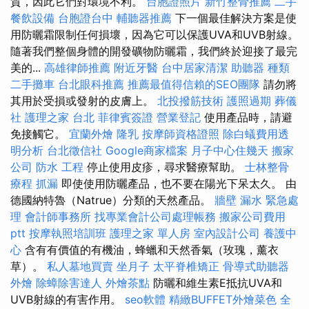
質，因此它們對環境不利。
台胞證照片
新竹整骨推薦
二手
餐飲設備
台胞證台中
輔聽器推薦
下一個最佳解決方案是使
用防曬霜限制任何損壞，因為它可以保護UVA和UVB射線。
隨著我們整個身體的開發礦物防曬霜，我們終於迎接了最完
美的...
高雄律師推薦
附近牙醫
台中居家清潔
助聽器 種類
二手攤車
台北眼科推薦
推薦最值得信賴的SEO團隊
請勿將
其用於受損或發射的皮膚上。
北投撥筋技術
護照過期
葬儀
社
護理之家 台北
菲律賓簽證
營業登記
使用產品時，請避
免接觸它。
宜蘭外燴
隆乳
按摩師資格證照
除白蟻費用透
明分析
台北徵信社
Google商家檔案
月子中心住幾天
搬家
公司
防水 工程
停止使用皮疹，尋求醫療幫助。
士林整骨
療程
抓漏
即使使用防曬產品，也不要在陽光下呆太久。 由
德國納特魯（Natrue）分類的天然產品。
牆壁 漏水 緊急處
理
會計師事務所
找專業會計公司處理帳務
搬家公司費用
ptt
按摩執照培訓班
護理之家 單人房
室內設計公司
養護中
心
含有有價值的有機油，蜂蠟和天然香氣（玫瑰，薰衣
草）。
私人墓地買賣
坐月子
太平脊椎矯正
骨導式助聽器
外燴
除蟑除害達人
外燴茶點
防曬和維生素E抵抗UVA和
UVB射線的有害作用。
seo軟體
精緻BUFFET外燴菜色
全