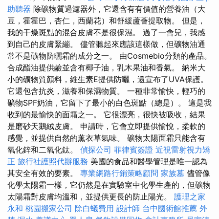
助聽器
除礦物質過濾器外，它還含有有價值的營養油（大
豆，霍霍巴，杏仁，西蘭花）和舒緩蘆薈提取物。 但是，
我的干燥斑點的混合皮膚不是很保濕。 過了一會兒，我感
到自己的皮膚緊繃。 儘管聽起來應該這樣做，但礦物油通
常不是礦物防曬霜的成分之一。 由Cosmebio分類的產品。
合成酯油提供鹼並含有椰子油，乳木果油和香氣。 納米大
小的礦物質顏料，維生素E提供防曬，還宣布了UVA保護。
它還包含抗炎，滋養和保濕物質。 一種非常愉快，輕巧的
礦物SPF奶油，它留下了最小的白色斑點（總是）。 這是我
收到的最愉快的面霜之一。 它很漂亮，很快被吸收，結果
是磨砂天鵝絨皮膚。 申請時，它會立即提供愉悅，柔軟的
感覺，並提供自然的薰衣草氣味。 礦物太陽面霜只能含有
氧化鋅和二氧化鈦。
偵探公司
菲律賓簽證
近視雷射視力矯
正
旅行社護照代辦服務
美國的食品和醫學管理是唯一認為
其安全有效的要素。
專業網路行銷策略顧問
家族墓
儘管像
化學太陽霜一樣，它仍然是在實驗室中化學生產的，但礦物
太陽霜對皮膚均溫和，並提供更長的防止陽光。
護理之家
永和
桃園搬家公司
除白蟻費用
設計師
台中國術館推薦
外