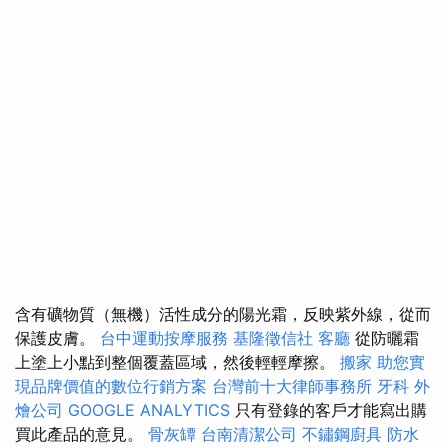
含有礦物質（無機）活性成分的陽光霜，反映紫外線，從而
保護皮膚。
台中運動按摩服務
基隆徵信社
客廳
從防曬霜
上塗上小點到整個覆蓋區域，然後輕輕摩擦。
搬家
助您實
現品牌價值的數位行銷方案
台灣前十大律師事務所
牙科
外
燴公司
GOOGLE ANALYTICS
只有登錄的客戶才能寫出購
買此產品的意見。
骨灰罈
台南清潔公司
不鏽鋼廚具
防水