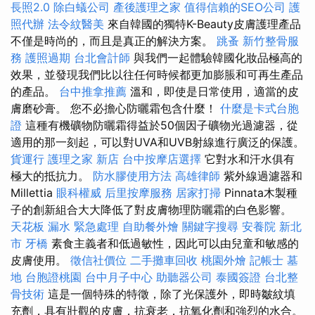
長照2.0
除白蟻公司
產後護理之家
值得信賴的SEO公司
護
照代辦
法令紋醫美
來自韓國的獨特K-Beauty皮膚護理產品
不僅是時尚的，而且是真正的解決方案。
跳蚤
新竹整骨服
務
護照過期
台北會計師
與我們一起體驗韓國化妝品極高的
效果，並發現我們比以往任何時候都更加膨脹和可再生產品
的產品。
台中推拿推薦
溫和，即使是日常使用，適當的皮
膚磨砂膏。 您不必擔心防曬霜包含什麼！
什麼是卡式台胞
證
這種有機礦物防曬霜得益於50個因子礦物光過濾器，從
適用的那一刻起，可以對UVA和UVB射線進行廣泛的保護。
貨運行
護理之家 新店
台中按摩店選擇
它對水和汗水俱有
極大的抵抗力。
防水膠使用方法
高雄律師
紫外線過濾器和
Millettia
眼科權威
后里按摩服務
居家打掃
Pinnata木製種
子的創新組合大大降低了對皮膚物理防曬霜的白色影響。
天花板 漏水 緊急處理
自助餐外燴
關鍵字搜尋
安養院 新北
市
牙橋
素食主義者和低過敏性，因此可以由兒童和敏感的
皮膚使用。
徵信社價位
二手攤車回收
桃園外燴
記帳士
墓
地
台胞證桃園
台中月子中心
助聽器公司
泰國簽證
台北整
骨技術
這是一個特殊的特徵，除了光保護外，即時皺紋填
充劑，具有壯觀的皮膚，抗衰老，抗氧化劑和強烈的水合。