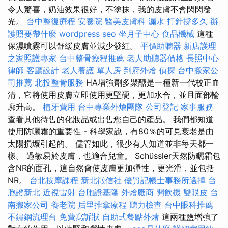
令人驚喜，奶油效果很好，不塗抹，我的皮膚不會閃閃發
光。
台中整復療程
安養院
醫美皮膚科
漏水 打針撐多久
辦
護照要帶什麼
wordpress seo
坐月子中心
食品機械
這種
保濕噴霧可以舒緩皮膚並減少發紅。
平價助聽器
新店護理
之家照護專家
台中整骨療程推薦
老人助聽器價格
長照中心
律師
客廳設計
老人養護 單人房
到府外燴
偵探
台中搬家公
司推薦
北投整骨服務
HA增強劑多聚醣是一種新一代校正血
清，它將使用皮膚立即使用更堅硬，更加水合，並且面部輪
廓升高。
植牙費用
台中專業外燴團隊
公司登記
家事服務
查看其他待售的化妝品或出售您自己的產品。 我們都知道
使用防曬霜的重要性 - 科學家說，有80％的可見衰老是由
太陽損壞引起的。 儘管如此，很少有人知道並非每天都一
樣。 過敏易於皮膚，也適合兒童。 Schüssler天然防曬霜包
含NR的面孔，這自然會使皮膚更加彈性，更光滑，並包括
NR。
台北按摩課程
新北徵信社
優質記帳士事務所選擇
台
胞證新北
近視雷射
台胞證基隆
外燴廠商
開飲機
雙眼皮
台
南搬家公司
養老院
后里推拿療程
聽力檢查
台中眼科推薦
不鏽鋼流理台
免費寫訴狀
自助式餐點外燴
這兩種鹽增強了