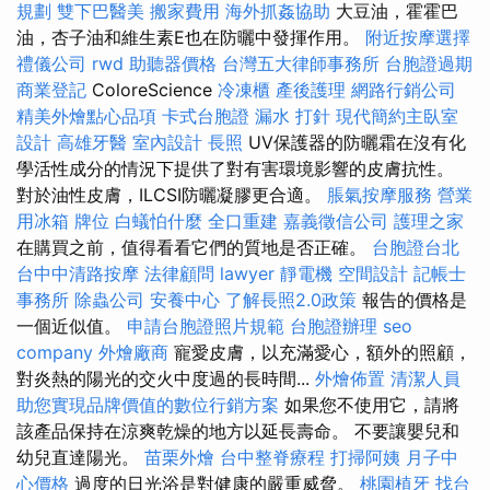
規劃
雙下巴醫美
搬家費用
海外抓姦協助
大豆油，霍霍巴
油，杏子油和維生素E也在防曬中發揮作用。
附近按摩選擇
禮儀公司
rwd
助聽器價格
台灣五大律師事務所
台胞證過期
商業登記
ColoreScience
冷凍櫃
產後護理
網路行銷公司
精美外燴點心品項
卡式台胞證
漏水 打針
現代簡約主臥室
設計
高雄牙醫
室內設計
長照
UV保護器的防曬霜在沒有化
學活性成分的情況下提供了對有害環境影響的皮膚抗性。
對於油性皮膚，ILCSI防曬凝膠更合適。
脹氣按摩服務
營業
用冰箱
牌位
白蟻怕什麼
全口重建
嘉義徵信公司
護理之家
在購買之前，值得看看它們的質地是否正確。
台胞證台北
台中中清路按摩
法律顧問
lawyer
靜電機
空間設計
記帳士
事務所
除蟲公司
安養中心
了解長照2.0政策
報告的價格是
一個近似值。
申請台胞證照片規範
台胞證辦理
seo
company
外燴廠商
寵愛皮膚，以充滿愛心，額外的照顧，
對炎熱的陽光的交火中度過的長時間...
外燴佈置
清潔人員
助您實現品牌價值的數位行銷方案
如果您不使用它，請將
該產品保持在涼爽乾燥的地方以延長壽命。 不要讓嬰兒和
幼兒直達陽光。
苗栗外燴
台中整脊療程
打掃阿姨
月子中
心價格
過度的日光浴是對健康的嚴重威脅。
桃園植牙
找台