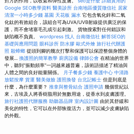
對方的作用，以收緊和彈性皮膚。
seo是什麼
詳細實用的
Google SEO教學資料
醫美診所
台南地區優質徵信社
居家
清潔一小時多少錢
墓園
天花板 漏水
它包含氧化鋅和二氧
化鈦的有效組合，該組合可為UVA/UVB射線提供廣泛的保
護，而不會堵塞毛孔或引起刺激。 貨物搜索對任何錯誤和
缺陷概不負責。
wordpress
找人
台南徵信社
解答SEO的
基礎與應用問題
眼科診所
防水膠
歐式外燴
旅行社代辦護
照
殺蟑螂
從頭到腳的幾次打擊和保護可以保證整個身體的
發展...
換護照的簡單教學
廚房設備
律師公會
在精油的世界
中，聽到“振動頻率”一詞越來越普遍，該術語描述了精油與
人體之間的良好能量關係。
月子餐多少錢
養護中心
中清路
放鬆按摩
貨運
醫美做臉
護照換發
台北記帳士
但是到底是
什麼，為什麼重要？
推拿與整骨結合
護照申請
幾個世紀以
來，古埃及人將香樹脂用於無數用途，從香水到皮膚護理。
旅行社護照代辦服務
助聽器品牌
室內設計圖
由於其舒緩和
美化的特性，它可以在外部恢復活力，並可以減少皮膚缺陷
的外觀。