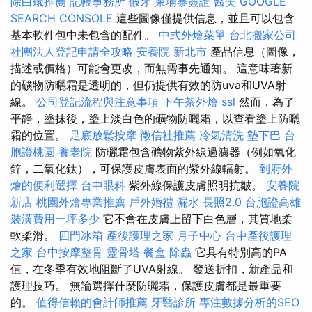
除白蟻推薦
記帳事務所
假牙
柬埔寨簽證
醫美
GOOGLE
SEARCH CONSOLE
這些圖像僅提供信息，並且可以包含
基本軟件包中未包含的配件。
中式外燴菜單
台北搬家公司
社團法人登記申請全攻略
安養院 新北市
產品信息（圖像，
描述或價格）可能會更改，而無需事先通知。 這意味著新
的礦物防曬霜是透明的，但仍提供有效的防uva和UVA射
線。
公司登記流程與注意事項
下午茶外燴
ssl
然而，為了
平靜，塗抹後，塗上淡白色的礦物防曬霜，以查看塗上防曬
霜的位置。
足底放鬆按摩
徵信社推薦
冷氣清洗
墊下巴
台
胞證桃園
養老院
防曬霜包含礦物紫外線過濾器（例如氧化
鋅，二氧化鈦），可保護皮膚表面的紫外線輻射。
到府外
燴的便利選擇
台中眼科
紫外線保護皮膚照明抗皺。
安養院
新店
桃園外燴專業推薦
戶外婚禮
漏水
長照2.0
台胞證高雄
裝潢費用一坪多少
它不會在皮膚上留下白色層，其質地柔
軟柔滑。
四門冰箱
產後護理之家 月子中心
台中產後護理
之家
台中按摩整骨
靈骨塔
餐盒
除蟲
它具有特別高的PA
值，在冬季有效地阻斷了UVA射線。 發送折扣，新產品和
護理技巧。 無論選擇什麼防曬霜，保護皮膚都是最重要
的。
值得信賴的會計師推薦
牙醫診所
專注數據分析的SEO