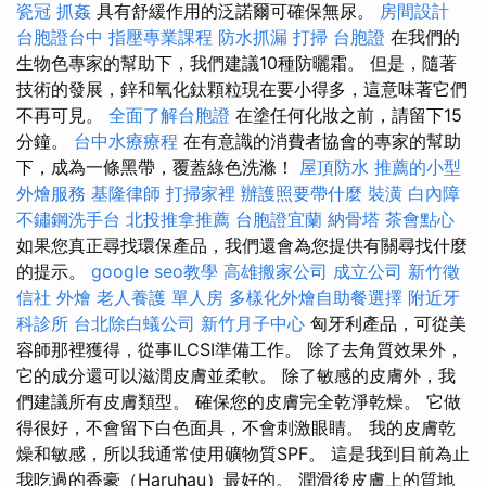
瓷冠
抓姦
具有舒緩作用的泛諾爾可確保無尿。
房間設計
台胞證台中
指壓專業課程
防水抓漏
打掃
台胞證
在我們的
生物色專家的幫助下，我們建議10種防曬霜。 但是，隨著
技術的發展，鋅和氧化鈦顆粒現在要小得多，這意味著它們
不再可見。
全面了解台胞證
在塗任何化妝之前，請留下15
分鐘。
台中水療療程
在有意識的消費者協會的專家的幫助
下，成為一條黑帶，覆蓋綠色洗滌！
屋頂防水
推薦的小型
外燴服務
基隆律師
打掃家裡
辦護照要帶什麼
裝潢
白內障
不鏽鋼洗手台
北投推拿推薦
台胞證宜蘭
納骨塔
茶會點心
如果您真正尋找環保產品，我們還會為您提供有關尋找什麼
的提示。
google seo教學
高雄搬家公司
成立公司
新竹徵
信社
外燴
老人養護 單人房
多樣化外燴自助餐選擇
附近牙
科診所
台北除白蟻公司
新竹月子中心
匈牙利產品，可從美
容師那裡獲得，從事ILCSI準備工作。 除了去角質效果外，
它的成分還可以滋潤皮膚並柔軟。 除了敏感的皮膚外，我
們建議所有皮膚類型。 確保您的皮膚完全乾淨乾燥。 它做
得很好，不會留下白色面具，不會刺激眼睛。 我的皮膚乾
燥和敏感，所以我通常使用礦物質SPF。 這是我到目前為止
我吃過的香豪（Haruhau）最好的。 潤滑後皮膚上的質地