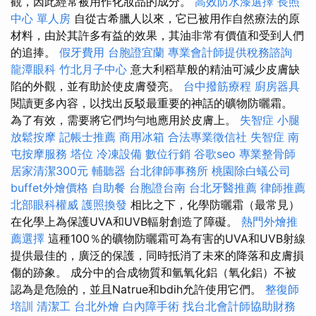
觀，因此經常被用作化妝品的成分。
高效防水漆選擇
長照
中心 單人房
自從古希臘人以來，它已被用作自然療法的原
材料，由於其許多有益的效果，其油非常有價值和受到人們
的追捧。
假牙費用
台胞證宜蘭
專業會計師提供稅務諮詢
龍潭眼科
竹北月子中心
意大利稻草般的精油可減少皮膚缺
陷的外觀，並有助於使皮膚發亮。
台中撥筋療程
廚房器具
閱讀更多內容，以找出反駁最重要的神話的礦物防曬霜。
為了有效，需要將它們均勻地應用於皮膚上。
失智症
小腿
放鬆按摩
記帳士推薦
商用冰箱
合法專業徵信社
失智症
南
屯按摩服務
塔位
冷凍設備
數位行銷
谷歌seo
專業整骨師
居家清潔300元
輔聽器
台北律師事務所
桃園除白蟻公司
buffet外燴價格
自助餐
台胞證台南
台北牙醫推薦
律師推薦
北部眼科權威
護照換發
相比之下，化學防曬霜（最常見）
在化學上為保護UVA和UVB輻射創造了障礙。
熱門外燴推
薦選擇
這種100％的礦物防曬霜可為有害的UVA和UVB射線
提供最佳的，廣泛的保護，同時抵消了未來的降落和皮膚損
傷的跡象。 成分中的合成物質和氫氧化鋁（氧化鋁）不被
認為是危險的，並且Natrue和bdih允許使用它們。
整復師
培訓
清潔工
台北外燴
白內障手術
找台北會計師協助財務