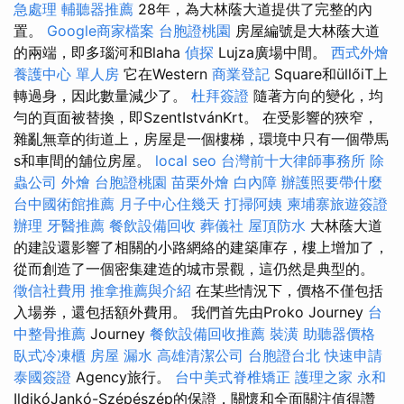
急處理
輔聽器推薦
28年，為大林蔭大道提供了完整的內
置。
Google商家檔案
台胞證桃園
房屋編號是大林蔭大道
的兩端，即多瑙河和Blaha
偵探
Lujza廣場中間。
西式外燴
養護中心 單人房
它在Western
商業登記
Square和üllőiT上
轉過身，因此數量減少了。
杜拜簽證
隨著方向的變化，均
勻的頁面被替換，即SzentIstvánKrt。 在受影響的狹窄，
雜亂無章的街道上，房屋是一個樓梯，環境中只有一個帶馬
s和車間的舖位房屋。
local seo
台灣前十大律師事務所
除
蟲公司
外燴
台胞證桃園
苗栗外燴
白內障
辦護照要帶什麼
台中國術館推薦
月子中心住幾天
打掃阿姨
柬埔寨旅遊簽證
辦理
牙醫推薦
餐飲設備回收
葬儀社
屋頂防水
大林蔭大道
的建設還影響了相關的小路網絡的建築庫存，樓上增加了，
從而創造了一個密集建造的城市景觀，這仍然是典型的。
徵信社費用
推拿推薦與介紹
在某些情況下，價格不僅包括
入場券，還包括額外費用。 我們首先由Proko Journey
台
中整骨推薦
Journey
餐飲設備回收推薦
裝潢
助聽器價格
臥式冷凍櫃
房屋 漏水
高雄清潔公司
台胞證台北
快速申請
泰國簽證
Agency旅行。
台中美式脊椎矯正
護理之家 永和
IldikóJankó-Szépészép的保證，關懷和全面關注值得讚