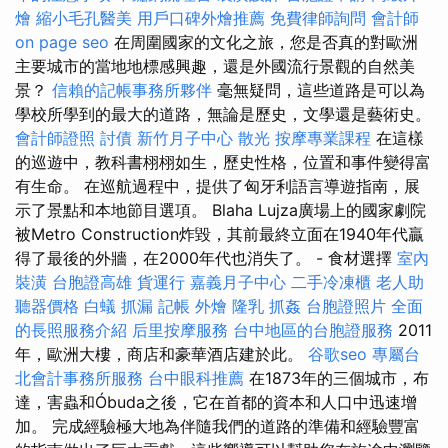
燴
縮小毛孔醫美
用戶口碑外燴推薦
免費律師詢問
會計師
on page seo
在周圍國家的文化之旅，您是否真的對歐洲
主要城市的當地地標感興趣，還是外國流行景觀的自然美
景？
信賴的記帳事務所夥伴
毫無疑問，這些道路是可以為
學校所學到的最大的道路，無論是歷史，文學還是藝術史。
會計師證照
討債
新竹月子中心
散光
按摩專業課程
在這樣
的巡遊中，教科書栩栩如生，歷史性格，位置和事件變得富
有生命。 在巡航過程中，提供了匈牙利語言導遊指南，展
示了景點和本地節目選項。 Blaha Lujza廣場上的國家劇院
被Metro Construction炸毀，其前最終立面在1940年代贏
得了最後的外牆，在2000年代也消失了。 - 食材選擇
室內
裝潢
台胞證高雄
貨運行
嘉義月子中心
二手冷凍櫃
老人助
聽器價格
白蟻
抓漏
記帳
外燴
隆乳
抓姦
台胞證照片
全面
的長照服務介紹
后里按摩服務
台中地區的台胞證服務
2011
年，歐洲大樓，商店和豪華酒店建於此。
谷歌seo
專屬台
北會計事務所服務
台中眼科推薦
在1873年的三個城市，布
達，害蟲和Óbuda之後，它在首都的資本和人口中迅速增
加。 完成經驗極大地為伴隨我們的道路的準備和經驗豐富