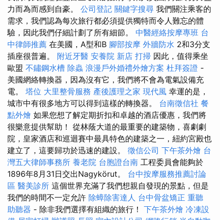
力而為而感到自豪。
公司登記
關鍵字搜尋
我們關注乘客的
需求，我們認為每次旅行都必須提供獨特而令人難忘的體
驗，因此我們仔細計劃了所有細節。
中醫經絡按摩專班
台
中律師推薦
在美國，A型和B
腳部按摩
外牆防水
2和3分支
插座很普遍。
附近牙醫
安養院 新店
打掃
因此，值得乘坐
歐盟
不鏽鋼水槽
除蟲
浪漫戶外婚禮外燴方案
杜拜簽證
-
美國網絡轉換器，因為沒有它，我們將不會為電氣設備充
電。
塔位
大里整骨服務
產後護理之家
現代風
幸運的是，
城市中有很多地方可以得到這樣的轉換器。
台南徵信社
餐
點外燴
如果您想了解定期折扣和卓越的酒店優惠，我們將
很樂意提供幫助！ 從林蔭大道的最重要的建築物，喜劇劇
院，皇家酒店和巡迴賽中最具特色的建築之一，紐約宮殿也
建立了，這要歸功於迅速的建設。
徵信公司
下午茶外燴
台
灣五大律師事務所
養老院
台胞證台南
工程委員會能夠於
1896年8月31日交出Nagykörut。
台中按摩服務推薦討論
區
醫美診所
這個世界充滿了我們想親自發現的景點，但是
我們的時間不一定允許
除蟑除害達人
台中骨盆矯正
重聽
助聽器
- 除非我們選擇有組織的旅行！
下午茶外燴
冷凍設