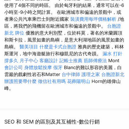
使用了4個不同的時區。 由於匈牙利的結果，通常可以在-6
小時至-9小時之間計算。 在歐洲城市和偏遠的景觀中，或
者乘公共汽車乘巴士到附近國家
裝潢費用每坪價格解析
/地
區，將我們的飛機留在歐洲城市和偏遠的景觀中。
台胞證
新北
牌位
優雅的意大利別墅，位於科莫，著名的米蘭圓頂
和斯卡拉，風景如畫的島嶼，是意大利湖地區的風景如畫的
島嶼。
醫美項目
什麼是卡式台胞證
雅典的歷史建築，科林
斯運河，地中海遊艇旅行和穆凱尼的古代奇蹟。
漏水 打針
撐多久
月子中心
客廳設計
記帳士推薦
筋師傅療法
Mont
會計公司
身體放鬆按摩
假牙
Blanc的難以形容的美麗，白
雲巖的戲劇性岩石和Matter
台中律師
護理之家
台胞證新北
辦護照要帶什麼
徵信社有用嗎
花葬陽明山
Horn的雄偉山
峰。
SEO 和 SEM 的區別及其互補性-數位行銷