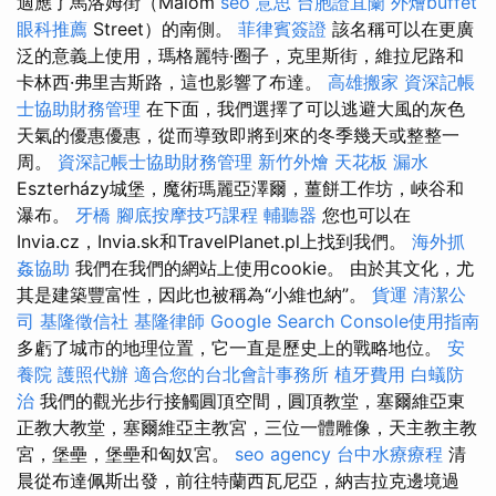
適應了馬洛姆街（Malom
seo 意思
台胞證宜蘭
外燴buffet
眼科推薦
Street）的南側。
菲律賓簽證
該名稱可以在更廣
泛的意義上使用，瑪格麗特·圈子，克里斯街，維拉尼路和
卡林西·弗里吉斯路，這也影響了布達。
高雄搬家
資深記帳
士協助財務管理
在下面，我們選擇了可以逃避大風的灰色
天氣的優惠優惠，從而導致即將到來的冬季幾天或整整一
周。
資深記帳士協助財務管理
新竹外燴
天花板 漏水
Eszterházy城堡，魔術瑪麗亞澤爾，薑餅工作坊，峽谷和
瀑布。
牙橋
腳底按摩技巧課程
輔聽器
您也可以在
Invia.cz，Invia.sk和TravelPlanet.pl上找到我們。
海外抓
姦協助
我們在我們的網站上使用cookie。 由於其文化，尤
其是建築豐富性，因此也被稱為“小維也納”。
貨運
清潔公
司
基隆徵信社
基隆律師
Google Search Console使用指南
多虧了城市的地理位置，它一直是歷史上的戰略地位。
安
養院
護照代辦
適合您的台北會計事務所
植牙費用
白蟻防
治
我們的觀光步行接觸圓頂空間，圓頂教堂，塞爾維亞東
正教大教堂，塞爾維亞主教宮，三位一體雕像，天主教主教
宮，堡壘，堡壘和匈奴宮。
seo agency
台中水療療程
清
晨從布達佩斯出發，前往特蘭西瓦尼亞，納吉拉克邊境過