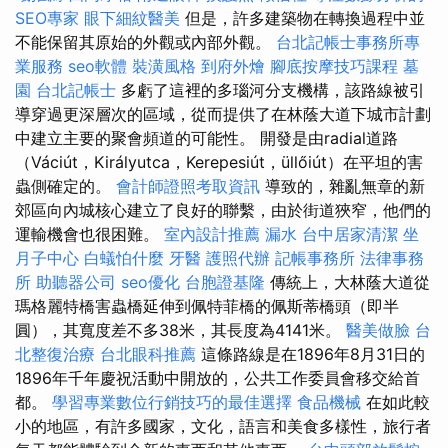
SEO專家
眼下細紋醫美
但是，許多建築物在轉換過程中並
不能保留其原始的外觀或內部外觀。
台北記帳士事務所專
業服務
seo軟體
裝潢風格
到府外燴
腳底按摩技巧課程
墓
園
台北記帳士
多虧了這裡的多瑙河分支機構，該路線被引
導穿過更深層次的區域，從而提供了在林蔭大道下城市計劃
中建立主要的聚會頻道的可能性。 開發是由radial道路
（Váciút，Királyutca，Kerepesiút，üllőiút）在平坦的害
蟲側確定的。
會計師證照考取資訊
導致的，雜亂無章的新
郊區向內城核心建立了良好的聯繫，由於街道狹窄，他們的
運輸機會也很困難。
室內設計推薦
漏水
台中居家清潔
坐
月子中心
白蟻怕什麼
牙醫
護照代辦
記帳事務所
法律事務
所
助聽器公司
seo優化
台胞證基隆
傳統上，大林蔭大道從
瑪格麗特橋害蟲橋延伸到佩特菲橋的佩斯蒂橋頭（即半
圓），其寬度差不多38米，其長度為4141米。
醫美做臉
台
北整復治療
台北眼科推薦
這條路線是在1896年8月31日的
1896年千年慶祝活動中開放的，公共工作委員會移交給首
都。
學習專業數位行銷技巧的最佳選擇
食品機械
在如此較
小的地區，有許多國家，文化，語言和美食多樣性，旅行者