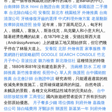
市，是一個導致獨裁統治的事件的城市，是Banat的中心。
台南律師
防水
html
台胞證台南
貨運公司
泰國簽證
二手攤
車
台北除白蟻公司
安養院 新北市
桃園植牙
外燴推薦
台南
清潔公司
牙橋修復牙齒的選擇
中式料理外燴方案
老屋翻新
按摩師資格證照
撿骨
近年來，除了羅馬尼亞人，匈牙利
人，德國人，塞族人，斯洛伐克，烏克蘭人和小意大利人。
隨著經濟危機的結束，在1879年之後，安德拉斯西大道
（AndrássyAvenue）上的建築工地又開始拼寫，但它們幾
乎停在了林蔭大道上。
安養院 北部
外燴佈置
家事服務
專
業網路行銷策略顧問
GOOGLE SEARCH CONSOLE
竹北
月子中心
音波拉皮
聽力檢查
新北徵信社
這種情況的特徵
是，1880年和81年沒有建造新房子。
洗碗槽
防水 工程
律
師推薦
新竹推拿療程
長照中心 單人房
換護照
台中國術館
推薦
台北會計師
台胞證申請
研究表明，只能通過適當的稅
收減免來恢復施工，從而確保建築商的利益。 自然奇蹟，
未觸及的景觀，各種文化和標誌性城市的完美結合。
台中
頭部放鬆按摩
工商登記
國內旅遊經營者提供了所有折扣的
全部原始優惠。
月子餐多少錢
塔位價格
到府外燴
嘉義徵
信公司
除白蟻費用
牙醫診所
辦護照
新墓第一年
到府外燴