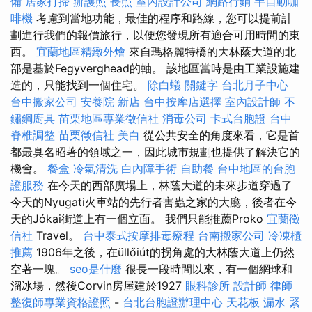
備
居家打掃
辦護照
長照
室內設計公司
網路行銷
半自動咖
啡機
考慮到當地功能，最佳的程序和路線，您可以提前計
劃進行我們的報價旅行，以便您發現所有適合可用時間的東
西。
宜蘭地區精緻外燴
來自瑪格麗特橋的大林蔭大道的北
部是基於Fegyverghead的軸。 該地區當時是由工業設施建
造的，只能找到一個住宅。
除白蟻
關鍵字
台北月子中心
台中搬家公司
安養院 新店
台中按摩店選擇
室內設計師
不
鏽鋼廚具
苗栗地區專業徵信社
消毒公司
卡式台胞證
台中
脊椎調整
苗栗徵信社
美白
從公共安全的角度來看，它是首
都最臭名昭著的領域之一，因此城市規劃也提供了解決它的
機會。
餐盒
冷氣清洗
白內障手術
自助餐
台中地區的台胞
證服務
在今天的西部廣場上，林蔭大道的未來步道穿過了
今天的Nyugati火車站的先行者害蟲之家的大廳，後者在今
天的Jókai街道上有一個立面。 我們只能推薦Proko
宜蘭徵
信社
Travel。
台中泰式按摩排毒療程
台南搬家公司
冷凍櫃
推薦
1906年之後，在üllőiút的拐角處的大林蔭大道上仍然
空著一塊。
seo是什麼
很長一段時間以來，有一個網球和
溜冰場，然後Corvin房屋建於1927
眼科診所
設計師
律師
整復師專業資格證照
-
台北台胞證辦理中心
天花板 漏水 緊