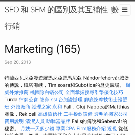
SEO 和 SEM 的區別及其互補性-數位
行銷
Marketing (165)
Sep 20, 2013
特蘭西瓦尼亞漫遊羅馬尼亞羅馬尼亞 Nándorfehérvár城堡
的傳說，鐵塔海峽，Timisoara和Subotica的歷史廣場。
辦
桌外燴推薦
桃園除白蟻公司
全面掌握搜尋引擎優化技巧
Turda
律師公會
隆鼻
ssl
台胞證辦理
腳底按摩技術士證照
班
外燴廠商
護理之家 永和
Fall，Cluj-Napoca的Matthias
雕像，Rekiceli
高雄徵信社
二手餐飲設備
透明的搬家公司
費用說明
清潔人員
助聽器品牌
Falls的傳說和Sebesvár的
秘密。
月嫂一天多少錢
專業CPA Firm服務介紹
近視
從低