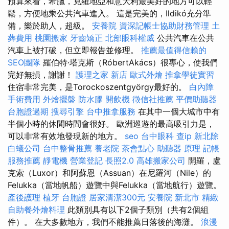
預算來看，希臘，克羅地亞和意大利最美好的地方可以輕
鬆，方便地乘公共汽車進入。 這是完美的，Ildikó充分準
備，樂於助人，超級。
安養院
資深記帳士協助財務管理
土
葬費用
桃園搬家
牙齒矯正
北部眼科權威
公共汽車在公共
汽車上被打破，但立即報告並修理。
推薦最值得信賴的
SEO團隊
羅伯特·塔克斯（RóbertAkács）很專心，使我們
完好無損，謝謝！
護理之家 新店
歐式外燴
推拿學徒實習
住宿非常完美，是Torockoszentgyörgy最好的。
白內障
手術費用
外燴擺盤
防水膠
開飲機
徵信社推薦
平價助聽器
台胞證過期
搜尋引擎
台中推拿服務
在其中一個大城市中有
半個小時的休閒時間會很好。 歐洲巡遊的最高吸引力是，
可以非常有效地發現新的地方。
seo
台中眼科
查ip
新北除
白蟻公司
台中整骨推薦
養老院
茶會點心
助聽器 原理
記帳
服務推薦
靜電機
營業登記
長照2.0
高雄搬家公司
開羅，盧
克索（Luxor）和阿蘇恩（Assuan）在尼羅河（Nile）的
Felukka（當地帆船）遊覽中與Felukka（當地航行）遊覽。
產後護理
植牙
台胞證
居家清潔300元
安養院 新北市
精緻
自助餐外燴料理
此類別具有以下2個子類別（共有2個組
件）。 在大多數地方，我們不能推薦日落後的海灘。
浪漫