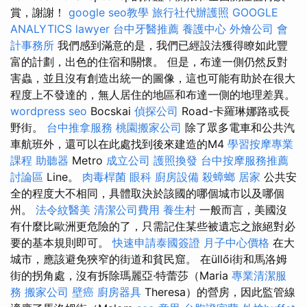
賞，謝謝！
google seo教學
旅行社代辦護照
GOOGLE
ANALYTICS
lawyer
台中牙醫推薦
養護中心
外燴公司
會
計事務所
我們感到滿意的是，我們已經設法獲得瞭如此豐
富的計劃，出色的住宿和關懷。 但是，布達一側仍然反對
害蟲，並且沒有創造出統一的圖像，這也可能有助於在很大
程度上不發達的，無人居住的地區和布達一側的地理差異。
wordpress seo
Bocskai
偵探公司
Road-卡羅琳娜路或長
野街。
台中推拿服務
桃園搬家公司
除了眾多電車和公共汽
車航班外，還可以在此處找到後來建造的M4
學習按摩專業
課程
助聽器
Metro
成立公司
護照換發
台中按摩服務推薦
討論區
Line。
肉毒桿菌
眼科
廚房設備
殺蟑螂
居家
公共安
全的程度大不相同，具體取決於該國的哪個城市以及哪個
州。
法令紋醫美
清潔公司費用
養生村
一般而言，美國沒
有什麼比歐洲更危險的了，只需記住某些被遺忘之旅絕對必
要的基本規則即可。
快速申請泰國簽證
月子中心價格
在大
城市，應該避免狹窄的街道和貧民窟。 在üllői街和馬洛姆
街的拐角處，沒有拆除瑪麗亞·特蕾莎（Maria
專業清潔服
務
搬家公司
壁癌
廚房器具
Theresa）的營房，因此監管線