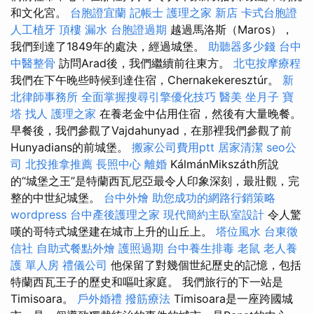
和文化宮。
台胞證宜蘭
記帳士
護理之家 新店
卡式台胞證
人工植牙
頂樓 漏水
台胞證過期
越過馬洛斯（Maros），
我們到達了1849年的處決，經過城堡。
助聽器多少錢
台中
中醫整骨
訪問Arad後，我們繼續前往東方。
北屯按摩療程
我們在下午晚些時候到達住宿，Chernakekeresztúr。
新
北律師事務所
全面掌握搜尋引擎優化技巧
醫美
坐月子
寶
塔
找人
護理之家
在養老金中佔用住宿，然後有大量晚餐。
早餐後，我們參觀了Vajdahunyad，在那裡我們參觀了前
Hunyadians的前城堡。
搬家公司費用ptt
居家清潔
seo公
司
北投推拿推薦
長照中心
離婚
KálmánMikszáth所說
的“城堡之王”是特蘭西瓦尼亞最令人印象深刻，最壯觀，完
整的中世紀城堡。
台中外燴
助您成功的網路行銷策略
wordpress
台中產後護理之家
現代簡約主臥室設計
令人驚
嘆的哥特式城堡建在城市上升的山丘上。
塔位風水
台東徵
信社
自助式餐點外燴
護照過期
台中養生排毒
老鼠
老人養
護 單人房
禮儀公司
他保留了對幾個世紀歷史的記憶，包括
特蘭西瓦王子的歷史和嘔吐家庭。 我們旅行的下一站是
Timisoara。
戶外婚禮
撥筋療法
Timisoara是一座跨國城