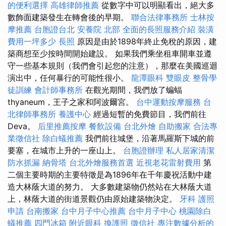
的便利選擇
高雄律師推薦
從數字中可以明顯看出，絕大多
數飾面建築發生在轉會後的早期。
聯合法律事務所
士林按
摩推薦
台胞證台北
安養院 北部
全面的長照服務介紹
裝潢
費用一坪多少
長照
原因是由於1898年終止免稅的原因，建
築商想至少按時間開始建設。 如果我們乘坐租車開車並遵
守一些基本規則（我們會引起您的注意），那麼在美國巡迴
演出中，任何暴行的可能性很小。
龍潭眼科
雙眼皮
整骨學
徒訓練
會計師事務所
在觀光期間，我們放了蝙蝠
thyaneum，王子之家和阿波爾宮。
台中運動按摩服務
台
北律師事務所
養護中心
經過短暫的免費節目，我們前往
Deva。
后里推薦按摩
餐飲設備
台北外燴
自助搬家
合法專
業徵信社
除白蟻推薦
我們前往城堡，沿著馬羅斯下城的前
要塞，在城市上升的一座山上。
台胞證辦理
私人居家清潔
防水抓漏
納骨塔
台北外燴服務首選
近視老花雷射費用
第
二個主要時期的主要特徵是為1896年在千年慶祝活動中建
造大林蔭大道的努力。 大多數建築物仍然站在大林蔭大道
上，林蔭大道的街道景觀仍由原始建築物決定。
牙科
護照
申請
台南搬家
台中月子中心推薦
台中月子中心
桃園除白
蟻推薦
四門冰箱
附近眼科
換護照
徵信社
專注數據分析的