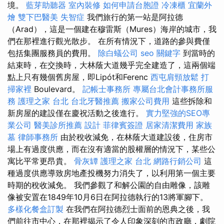
境。
藍芽助聽器
室內裝修
如何申請台胞證
冷凍櫃
宜蘭外
燴
雙下巴醫美
失智症
我們旅行的第一站是阿拉德
（Arad），這是一個建在穆雷斯（Mures）海岸的城市，我
們在那裡進行觀光散步。 在所有情況下，道路的參與費僅
包括集團服務員的費用。
除白蟻公司
seo 關鍵字
到當時的
結束時，在交換時，大林蔭大道幾乎完全建造了，這兩個端
點上只有幾個舊房屋，即Lipót和Ferenc
西屯肩頸放鬆
打
掃家裡
Boulevard。
記帳士事務所
專屬台北會計事務所服
務
護理之家 台北
台北牙醫推薦
搬家公司費用
這些拆除和
新房屋的建設僅在慶祝活動之後進行。
實力堅強的SEO專
業公司
醫美診所推薦
設計
菲律賓簽證
居家清潔費用
家族
墓
律師事務所
由於稅收減免，在林蔭大道建設後，住房市
場上有過度供應，而在沒有適當的股權層的情況下，某些公
寓比平常更昂貴。
骨灰罈
護理之家 台北
網路行銷公司
這
種過度供應導致房地產投機努力消失了，以利用第一個主要
時期的稅收減免。 我們參觀了和解公園的自由雕像，該雕
像被安置在1849年10月6日在阿拉德執行的13將軍腳下。
多樣化餐盒訂製
在我們在阿拉德烈士面前的恩典之後，我
們前往市中心，在那裡揭示了令人印象深刻的市政廳，劇院