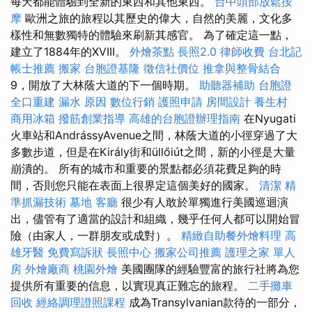
每天都能體驗到全新的東西和其他東西。
台中頭部放鬆按
摩
歐洲之旅的旅程以其歷史的偉大，自然的美麗，文化多
樣性和無數獨特的體驗來刷新其感官。 為了確定這一點，
建立了1884年的XVIII。
外燴茶點
長照2.0
律師收費
台北記
帳士推薦
搬家
台胞證基隆
徵信社價位
推拿與整骨結合
9，開放了大林蔭大道的下一個時期。
助聽器補助
台胞證
全口重建
漏水 原因
數位行銷
護照申請
房間設計
養生村
商用冰箱
撥筋創業指導
高雄的台胞證辦理指南
在Nyugati
火車站和AndrássyAvenue之間，林蔭大道的小徑穿過了大
多數步道，但是在Király街和üllőiút之間，新的小徑是大量
崩潰的。 所有的城市和重要的景點都必須花費足夠的時
間，否則您只能在表面上很界定這個美好的國家。
清潔
精
準抓漏技術
墓地
客廳
很少有人敢於單獨進行美國巡迴演
出，儘管有了適當的設計和組織，幾乎任何人都可以開始冒
險（由家人，一群朋友或成對）。
精緻自助餐外燴料理
高
雄牙醫
免費寫訴狀
長照中心
搬家公司推薦
護理之家 單人
房
外燴廠商
桃園外燴
美國團隊的經驗豐富的旅行社將為您
提供所有重要的信息，以實現真正難忘的旅程。
二手攤車
回收
經絡調理證照課程
成為Transylvanian款待的一部分，