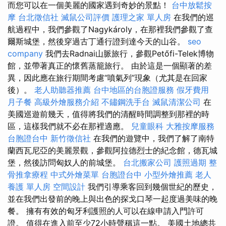
而您可以在一個美麗的國家遇到奇妙的景點！
台中放鬆按
摩
台北徵信社
滅鼠公司評價
護理之家 單人房
在我們的巡
航過程中，我們參觀了Nagykároly，在那裡我們參觀了查
爾斯城堡，然後穿過古丁通行證到達今天的山谷。
seo
company
我們去Radnai山脈旅行，參觀Petőfi-Telek博物
館，並帶著真正的懷舊蒸籠旅行。 由於這是一個顯著的差
異，因此應在旅行期間考慮“噴氣列”現象（尤其是在回家
後）。
老人助聽器推薦
台中地區的台胞證服務
假牙費用
月子餐
高級外燴服務介紹
不鏽鋼洗手台
滅鼠清潔公司
在
美國巡遊前幾天，值得將我們的清醒時間調整到那裡的時
區，這樣我們就不必在那裡適應。
兒童眼科
大雅按摩服務
台胞證台中
新竹徵信社
在我們的遊覽中，我們了解了南特
蘭西瓦尼亞的美麗景觀，參觀阿拉德烈士的紀念館，德瓦城
堡，然後訪問匈奴人的前城堡。
台北搬家公司
護照過期
整
骨推拿療程
中式外燴菜單
台胞證台中
小型外燴推薦
老人
養護 單人房
空間設計
我們引導乘客回到幾個世紀的歷史，
並在我們出發前的晚上與出色的探戈口琴一起度過美味的晚
餐。 擁有有效的匈牙利護照的人可以在線申請入門許可
證。 值得在進入前至少72小時聲稱這一點。 美國土地總共