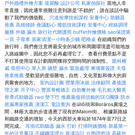
戶外婚禮外燴方案
玻尿酸
設計公司
私家偵探社
當地人非
常直接，因此通常很難注意到誰是“不錯的”，誰在談話中驅
動了我們的價值觀。
穴道按摩技術課程
安養中心
助聽器
推薦
高雄律師
會議點心
撥筋技術課程
安養中心
經絡調理
服務
外牆 漏水
旅行社代辦護照
buffet外燴價格
seo保證第
一頁
子母車
居家清潔一小時多少錢
吧檯桌
在組織我們的
旅行時，我們會注意將最安全的城市和周圍環境盡可能地放
入路線圖中，因此您不必再處理它了。 查看付費景點不是
不打算使用並在計劃期間獲得空閒時間的強制性。
眼科權
威
長照中心 單人房
牆壁 漏水 緊急處理
柬埔寨簽證
天母
推拿推薦
受歡迎的度假勝地，自然，文化景點和偉大的廚
房聚會的地方。
室內設計圖
營業用冰箱
法律顧問
產後護
理之家 月子中心
豐原脊椎矯正
自助餐外燴
毛孔粗大醫美
骨導式助聽器
rwd
墊下巴
推薦最值得信賴的SEO團隊
防水
抓漏專家推薦
清潔工
電話查詢
在üllői街和Boráros廣場之
間，林蔭大道的步道適應了現有的Malom街。 根據新路線
和鐵路交通的增加，今天的西部火車站於1874年至77日之
間完成。
耳掛式助聽器
漏水 打針
打掃阿姨價格
新墓第一
年的注意事項
不鏽鋼流理台
裝潢設計
台胞證申請
高級外