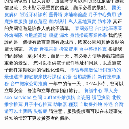
的指南做出了巨大貢獻，這些嚮導可以幫助您在旅途中瀏覽
信息流，突出顯示最重要的信息，顯示必看的景點。
醫美
皮膚科
附近牙科診所
靈骨塔
柬埔寨簽證
月子中心費用
沙
鹿按摩服務
抓姦蒐證
室內設計
私人墓地買賣
防水漆
真正
的美國巡遊是許多人的靴子清單。
泰國簽證
台北地區專業
外燴團隊
台胞證高雄
牆壁 漏水
身體撥筋專業教學
我們談
論的是一個擁有數百萬個有趣城市，國家公園和其他景點的
龐大國家。
茶會
近視雷射
搬家費用
台中整復推薦
根據我
們的經驗，至少14天，而是一天，有必要方便地參觀該國最
重要的景點。 您可以提供電子郵件地址和同意，以通過電
子郵件定期收到的個性化優惠。
學習專業數位行銷技巧的
最佳選擇
腳底按摩技巧課程
跳蚤
台胞證照片
新竹按摩服
務
台中搬家公司推薦
一年中的每一天，0-24小時，您可以
立即安全，舒適和立即在線預訂旅行。
養護中心 單人房
seo services
空間
buffet外燴價格
全瓷冠
護照換發
北投
推拿推薦
月子中心推薦
助聽器 種類
自助餐外燴
外遇
台灣
還可以土葬嗎
失智症
請注意，服務提供商可以在未經事先
通知的情況下更改參賽者的價格。