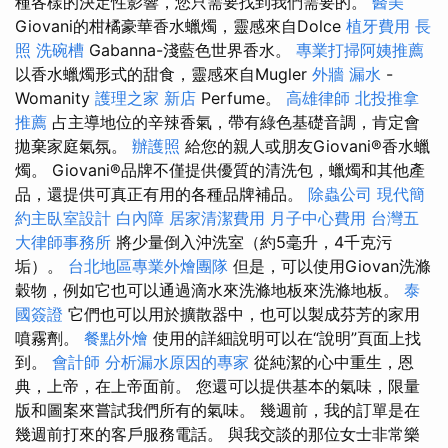
種各樣的決定性影響，您只需要找到我們需要的。
醫美
Giovani的柑橘豪華香水蠟燭，靈感來自Dolce
植牙費用
長
照
洗碗槽
Gabanna-淺藍色世界香水。
專業打掃阿姨推薦
以香水蠟燭形式的甜食，靈感來自Mugler
外牆 漏水
-
Womanity
護理之家 新店
Perfume。
高雄律師
北投推拿
推薦
占主導地位的辛辣香氣，帶有綠色基礎音調，肯定會
拋棄家庭氣氛。
辦護照
給您的親人或朋友Giovani®香水蠟
燭。 Giovani®品牌不僅提供優質的清洗包，蠟燭和其他產
品，還提供可真正有用的各種品牌補品。
除蟲公司
現代簡
約主臥室設計
白內障
居家清潔費用
月子中心費用
台灣五
大律師事務所
將少量倒入沖洗室（約5毫升，4千克污
垢）。
台北地區專業外燴團隊
但是，可以使用Giovan洗滌
穀物，例如它也可以通過滴水來洗滌地板來洗滌地板。
泰
國簽證
它們也可以用於擴散器中，也可以製成芬芳的家用
噴霧劑。
餐點外燴
使用的詳細說明可以在“說明”頁面上找
到。
會計師
分析漏水原因的專家
從純潔的心中重生，恩
典，上帝，在上帝面前。 您還可以提供基本的氣味，限量
版和圖案來嘗試我們所有的氣味。 幾週前，我的訂單是在
幾週前打來的客戶服務電話。 與我交談的那位女士非常樂