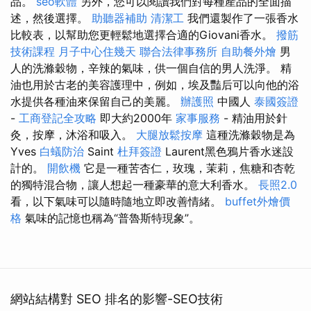
品。
seo軟體
另外，您可以閱讀我們對每種產品的全面描
述，然後選擇。
助聽器補助
清潔工
我們還製作了一張香水
比較表，以幫助您更輕鬆地選擇合適的Giovani香水。
撥筋
技術課程
月子中心住幾天
聯合法律事務所
自助餐外燴
男
人的洗滌穀物，辛辣的氣味，供一個自信的男人洗淨。 精
油也用於古老的美容護理中，例如，埃及豔后可以向他的浴
水提供各種油來保留自己的美麗。
辦護照
中國人
泰國簽證
-
工商登記全攻略
即大約2000年
家事服務
- 精油用於針
灸，按摩，沐浴和吸入。
大腿放鬆按摩
這種洗滌穀物是為
Yves
白蟻防治
Saint
杜拜簽證
Laurent黑色鴉片香水迷設
計的。
開飲機
它是一種苦杏仁，玫瑰，茉莉，焦糖和杏乾
的獨特混合物，讓人想起一種豪華的意大利香水。
長照2.0
看，以下氣味可以隨時隨地立即改善情緒。
buffet外燴價
格
氣味的記憶也稱為“普魯斯特現象”。
網站結構對 SEO 排名的影響-SEO技術