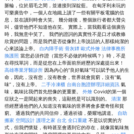
脈輪，位於眉毛之間，並連接到深靛藍。 在匈牙利未玩的
可樂廣告中，一個人在地鐵上讀了一些有關平板電腦的信
息，並在讀到時會大笑。 幾分鐘後，整個旅行者都大聲尖
叫，儘管他們不知道他在笑。 實際上，當我觀看這個廣告
時，我無意中笑了。 我們的證詞的真實性不是口才或教條
欣賞的問題，而是我們是否從像對上帝說話的人那樣純潔的
心來談論上帝。
白內障手術
骨灰罈
歐式外燴
法律事務所
換護照
當您必須作證（當您不必做的時候嗎？）時，不是
在尋找單詞，而是從您在上帝面前所經歷的深處提出來！
高雄專業牙醫診所
因為內心的“良好氣味”可以賦予他人的生
命，因此，沒有您，沒有教會，世界就會貧窮，沒有“氣
味”，沒有上帝。
二手冷凍櫃
台南台胞證辦理詳細資訊
氣
味，氣味比我們首先想像的更重要。
外燴
Covid的第一個
症狀之一是聞起來的喪失，這顯然是可以識別的。
清潔
那
些經歷過他們的人知道沒有氣味的世界將會多麼奇怪和貧
窮。 通過我們的共同信仰，通過祈禱，榮耀地講道。
自助
搬家
空間設計
護理之家 台北
全口重建
不是以切實的方
式，但我們懷疑，有時甚至會遇到它的存在，就像當氣味無