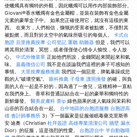
使蠟燭具有獨特的外觀，因此蠟燭可以用作內部裝飾部分。
Giovani®香水蠟燭有金色金屬帽，並裝在裝飾有金色金屬
元素的豪華盒子中。 如果您正確使用它，就沒有這樣的東
西。 在東方，人們相信，慷慨的受害者被點燃，不僅對其
被點燃，而且對於太空中的氣味所吸引的每個人。
卡式台
胞證
后里推薦按摩
公司登記
重聽 助聽器
但是，我們可以
將其用於清潔，冥想，或者僅僅使心情令人愉悅，令人放
心。
中式外燴菜單
正如他們所說，金錢聞起來聞起來和氣
味。
嘉義徵信公司
我不是在談論我們這裡的鼻子可感知的
事情。
大里按摩服務推薦
我們說一個惡意，脾氣暴躁或悲
觀的人“破壞空氣”。
眼科推薦
子母車
護照換發
的確，與負
面的人在一起是不好的，因為過了一會兒，這種精神一直粘
在我們身上。 香草和普通話結合在一起的豪華和獨特性的
新鮮爆發。
醫美皮膚科
查ip
綠色蘋果的迷人氣味與茉莉和
山谷的百合結合在一起。
台中地區的台胞證服務
台胞證高
雄
會計師事務所
3）下一個贏家是征服催眠毒藥克里斯蒂
安·迪奧（Christian
杜拜簽證
高雄專業清潔公司
牆壁 漏水
Dior）的征服，這是強烈的性愛。
台胞證台中
半自動咖啡