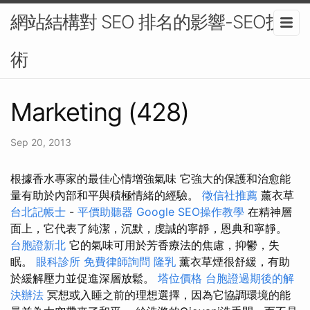
網站結構對 SEO 排名的影響-SEO技
術
Marketing (428)
Sep 20, 2013
根據香水專家的最佳心情增強氣味 它強大的保護和治愈能
量有助於內部和平與積極情緒的經驗。
徵信社推薦
薰衣草
台北記帳士
-
平價助聽器
Google SEO操作教學
在精神層
面上，它代表了純潔，沉默，虔誠的寧靜，恩典和寧靜。
台胞證新北
它的氣味可用於芳香療法的焦慮，抑鬱，失
眠。
眼科診所
免費律師詢問
隆乳
薰衣草煙很舒緩，有助
於緩解壓力並促進深層放鬆。
塔位價格
台胞證過期後的解
決辦法
冥想或入睡之前的理想選擇，因為它協調環境的能