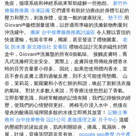
免疫，循環系統和神經系統來幫助緩解一些抱怨。
新竹外
燴服務推薦
冷凍設備
它們通常有助於治療由於身體引起的
壓力和壓力，刺激身體，促進一般的健康狀況。
墊下巴
用
Giovani®徽標測量玻璃，以舒適而準確的洗滌穀物劑量到
沖洗罐中。
搬家
台中按摩服務推薦討論區
令人難以置信的
快速運輸，包裝非常棒，獨家，甚至發送了禮物圖案。
老
鼠
防水漆
新北徵信社
安養院
禮物在設計完美的磁性封閉
盒中，Giovani®洗滌盤的所有6個氣味。 接觸皮膚時，喬
凡式洗滌桿完全安全。 實際上，皮膚與使用傳統身體香水
時的芬芳含量要小得多。 因此，如果您使用體內香水，並
且不會在皮膚上遇到過敏反應，則不太可能使用墊圈。 山
谷，茉莉花，紫羅蘭和小杏仁餅的和諧，喚起了新鮮洗衣服
的氣味。 對於大多數人來說，芳香療法使您想起了香氣。
立即影響意識，與經常離婚的記憶有關；我們記得愉快的經
歷，使我們的心情變得更好。 將棉毛巾浸入水中，然後在
發炎的酸痛區域擰開多餘​​的水後立即將其放置！
記帳士事
務所
台中按摩整骨
設計公司
產後護理之家 月子中心
溫暖
的壓縮對於諸如皮炎，肌肉和關節炎，痛風，風濕病，伸
展，吐痰，背痛等問題非常有效。
google seo教學
台中產