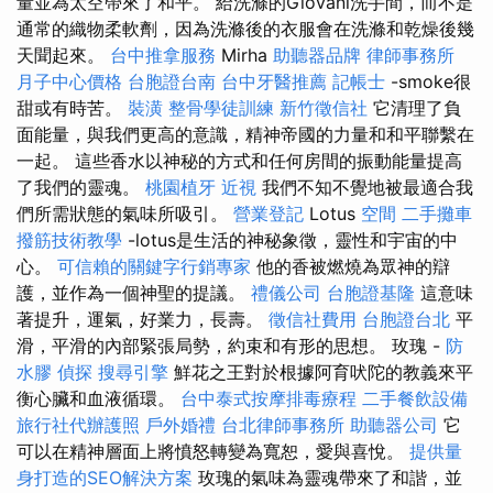
量並為太空帶來了和平。 給洗滌的Giovani洗手間，而不是
通常的織物柔軟劑，因為洗滌後的衣服會在洗滌和乾燥後幾
天聞起來。
台中推拿服務
Mirha
助聽器品牌
律師事務所
月子中心價格
台胞證台南
台中牙醫推薦
記帳士
-smoke很
甜或有時苦。
裝潢
整骨學徒訓練
新竹徵信社
它清理了負
面能量，與我們更高的意識，精神帝國的力量和和平聯繫在
一起。 這些香水以神秘的方式和任何房間的振動能量提高
了我們的靈魂。
桃園植牙
近視
我們不知不覺地被最適合我
們所需狀態的氣味所吸引。
營業登記
Lotus
空間
二手攤車
撥筋技術教學
-lotus是生活的神秘象徵，靈性和宇宙的中
心。
可信賴的關鍵字行銷專家
他的香被燃燒為眾神的辯
護，並作為一個神聖的提議。
禮儀公司
台胞證基隆
這意味
著提升，運氣，好業力，長壽。
徵信社費用
台胞證台北
平
滑，平滑的內部緊張局勢，約束和有形的思想。 玫瑰 -
防
水膠
偵探
搜尋引擎
鮮花之王對於根據阿育吠陀的教義來平
衡心臟和血液循環。
台中泰式按摩排毒療程
二手餐飲設備
旅行社代辦護照
戶外婚禮
台北律師事務所
助聽器公司
它
可以在精神層面上將憤怒轉變為寬恕，愛與喜悅。
提供量
身打造的SEO解決方案
玫瑰的氣味為靈魂帶來了和諧，並