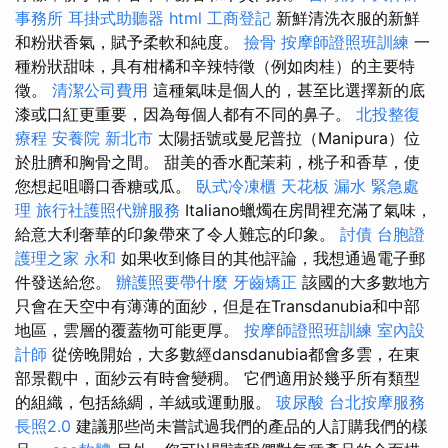
事務所
耳掛式助聽器
html
工商登記
新鮮清洗衣服的新鮮
和粉狀香氣，賦予柔軟和純度。
撿骨
按摩師證照班訓練
一
種粉狀甜味，具有柑橘和辛辣特徵（例如肉桂）的主要特
徵。
清潔公司費用
這種氣味是個人的，甚至比選擇新的底
漆或口紅更重要，因為每個人都有不同的鼻子。
北投整復
療程
安養院 新北市
太陽括號或曼尼普拉（Manipura）位
於肚臍和胸骨之間。 甜美的香水配茉莉，桃子和香草，使
您想起咀嚼口香糖或瓜。
臥式冷凍櫃
天花板 漏水 緊急處
理
旅行社護照代辦服務
Italiano蠟燭在房間裡充滿了氣味，
給意大利奢華的印象帶來了令人難忘的印象。
討債
台胞證
護理之家 永和
如果收到條目的其他評論，我想通過電子郵
件發送給您。
辦護照要帶什麼
牙齒矯正
該國的大多數地方
只會在天空中有薄薄的面紗，但是在Transdanubia和中部
地區，雲層的覆蓋物可能更厚。
按摩師證照班訓練
室內設
計師
從傍晚開始，大多數經dansdanubia都會多雲，在東
部景觀中，面紗云有時會變稠。 它們適用於幾乎所有類型
的組織，包括絲綢，羊絨或運動服。
玻尿酸
台北按摩服務
長照2.0
建議那些尚未嘗試過我們的產品的人訂購我們的樣