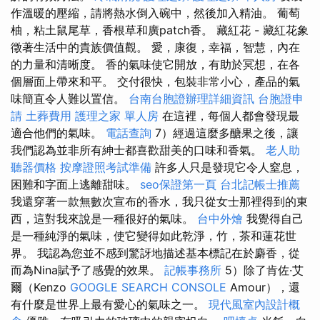
作溫暖的壓縮，請將熱水倒入碗中，然後加入精油。 葡萄
柚，粘土鼠尾草，香根草和廣patch香。 藏紅花 - 藏紅花象
徵著生活中的貴族價值觀。 愛，康復，幸福，智慧，內在
的力量和清晰度。 香的氣味使它開放，有助於冥想，在各
個層面上帶來和平。 交付很快，包裝非常小心，產品的氣
味簡直令人難以置信。
台南台胞證辦理詳細資訊
台胞證申
請
土葬費用
護理之家 單人房
在這裡，每個人都會發現最
適合他們的氣味。
電話查詢
7）經過這麼多醣果之後，讓
我們認為並非所有紳士都喜歡甜美的口味和香氣。
老人助
聽器價格
按摩證照考試準備
許多人只是發現它令人窒息，
困難和字面上逃離甜味。
seo保證第一頁
台北記帳士推薦
我還穿著一款無數次宣布的香水，我只從女士那裡得到的東
西，這對我來說是一種很好的氣味。
台中外燴
我覺得自己
是一種純淨的氣味，使它變得如此乾淨，竹，茶和蓮花世
界。 我認為您並不感到驚訝地描述基本標記在於麝香，從
而為Nina賦予了感覺的效果。
記帳事務所
5）除了肯佐·艾
爾（Kenzo
GOOGLE SEARCH CONSOLE
Amour），還
有什麼是世界上最有愛心的氣味之一。
現代風室內設計概