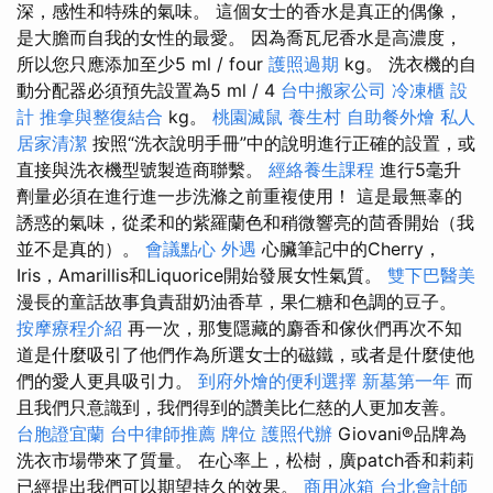
深，感性和特殊的氣味。 這個女士的香水是真正的偶像，
是大膽而自我的女性的最愛。 因為喬瓦尼香水是高濃度，
所以您只應添加至少5 ml / four
護照過期
kg。 洗衣機的自
動分配器必須預先設置為5 ml / 4
台中搬家公司
冷凍櫃
設
計
推拿與整復結合
kg。
桃園滅鼠
養生村
自助餐外燴
私人
居家清潔
按照“洗衣說明手冊”中的說明進行正確的設置，或
直接與洗衣機型號製造商聯繫。
經絡養生課程
進行5毫升
劑量必須在進行進一步洗滌之前重複使用！ 這是最無辜的
誘惑的氣味，從柔和的紫羅蘭色和稍微響亮的茴香開始（我
並不是真的）。
會議點心
外遇
心臟筆記中的Cherry，
Iris，Amarillis和Liquorice開始發展女性氣質。
雙下巴醫美
漫長的童話故事負責甜奶油香草，果仁糖和色調的豆子。
按摩療程介紹
再一次，那隻隱藏的麝香和傢伙們再次不知
道是什麼吸引了他們作為所選女士的磁鐵，或者是什麼使他
們的愛人更具吸引力。
到府外燴的便利選擇
新墓第一年
而
且我們只意識到，我們得到的讚美比仁慈的人更加友善。
台胞證宜蘭
台中律師推薦
牌位
護照代辦
Giovani®品牌為
洗衣市場帶來了質量。 在心率上，松樹，廣patch香和莉莉
已經提出我們可以期望持久的效果。
商用冰箱
台北會計師