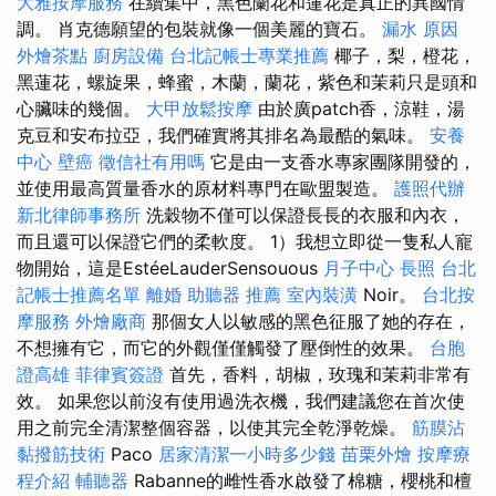
大雅按摩服務
在續集中，黑色蘭花和蓮花是真正的異國情
調。 肖克德願望的包裝就像一個美麗的寶石。
漏水 原因
外燴茶點
廚房設備
台北記帳士專業推薦
椰子，梨，橙花，
黑蓮花，螺旋果，蜂蜜，木蘭，蘭花，紫色和茉莉只是頭和
心臟味的幾個。
大甲放鬆按摩
由於廣patch香，涼鞋，湯
克豆和安布拉亞，我們確實將其排名為最酷的氣味。
安養
中心
壁癌
徵信社有用嗎
它是由一支香水專家團隊開發的，
並使用最高質量香水的原材料專門在歐盟製造。
護照代辦
新北律師事務所
洗穀物不僅可以保證長長的衣服和內衣，
而且還可以保證它們的柔軟度。 1）我想立即從一隻私人寵
物開始，這是EstéeLauderSensouous
月子中心
長照
台北
記帳士推薦名單
離婚
助聽器 推薦
室內裝潢
Noir。
台北按
摩服務
外燴廠商
那個女人以敏感的黑色征服了她的存在，
不想擁有它，而它的外觀僅僅觸發了壓倒性的效果。
台胞
證高雄
菲律賓簽證
首先，香料，胡椒，玫瑰和茉莉非常有
效。 如果您以前沒有使用過洗衣機，我們建議您在首次使
用之前完全清潔整個容器，以使其完全乾淨乾燥。
筋膜沾
黏撥筋技術
Paco
居家清潔一小時多少錢
苗栗外燴
按摩療
程介紹
輔聽器
Rabanne的雌性香水啟發了棉糖，櫻桃和檀