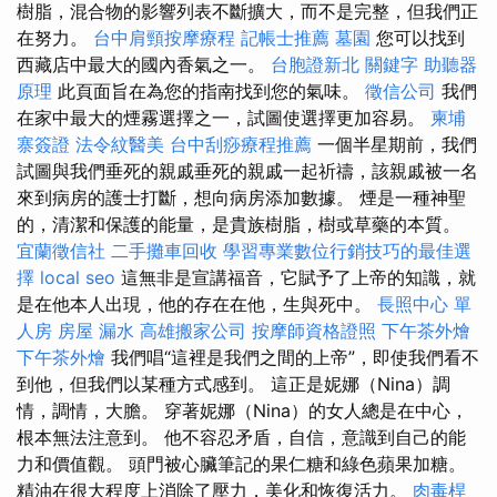
樹脂，混合物的影響列表不斷擴大，而不是完整，但我們正
在努力。
台中肩頸按摩療程
記帳士推薦
墓園
您可以找到
西藏店中最大的國內香氣之一。
台胞證新北
關鍵字
助聽器
原理
此頁面旨在為您的指南找到您的氣味。
徵信公司
我們
在家中最大的煙霧選擇之一，試圖使選擇更加容易。
柬埔
寨簽證
法令紋醫美
台中刮痧療程推薦
一個半星期前，我們
試圖與我們垂死的親戚垂死的親戚一起祈禱，該親戚被一名
來到病房的護士打斷，想向病房添加數據。 煙是一種神聖
的，清潔和保護的能量，是貴族樹脂，樹或草藥的本質。
宜蘭徵信社
二手攤車回收
學習專業數位行銷技巧的最佳選
擇
local seo
這無非是宣講福音，它賦予了上帝的知識，就
是在他本人出現，他的存在在他，生與死中。
長照中心 單
人房
房屋 漏水
高雄搬家公司
按摩師資格證照
下午茶外燴
下午茶外燴
我們唱“這裡是我們之間的上帝”，即使我們看不
到他，但我們以某種方式感到。 這正是妮娜（Nina）調
情，調情，大膽。 穿著妮娜（Nina）的女人總是在中心，
根本無法注意到。 他不容忍矛盾，自信，意識到自己的能
力和價值觀。 頭門被心臟筆記的果仁糖和綠色蘋果加糖。
精油在很大程度上消除了壓力，美化和恢復活力。
肉毒桿