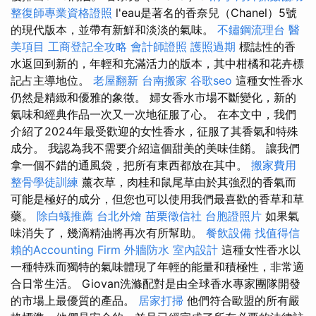
整復師專業資格證照
l'eau是著名的香奈兒（Chanel）5號
的現代版本，並帶有新鮮和淡淡的氣味。
不鏽鋼流理台
醫
美項目
工商登記全攻略
會計師證照
護照過期
標誌性的香
水返回到新的，年輕和充滿活力的版本，其中柑橘和花卉標
記占主導地位。
老屋翻新
台南搬家
谷歌seo
這種女性香水
仍然是精緻和優雅的象徵。 婦女香水市場不斷變化，新的
氣味和經典作品一次又一次地征服了心。 在本文中，我們
介紹了2024年最受歡迎的女性香水，征服了其香氣和特殊
成分。 我認為我不需要介紹這個甜美的美味佳餚。 讓我們
拿一個不錯的通風袋，把所有東西都放在其中。
搬家費用
整骨學徒訓練
薰衣草，肉桂和鼠尾草由於其強烈的香氣而
可能是極好的成分，但您也可以使用我們最喜歡的香草和草
藥。
除白蟻推薦
台北外燴
苗栗徵信社
台胞證照片
如果氣
味消失了，幾滴精油將再次有所幫助。
餐飲設備
找值得信
賴的Accounting Firm
外牆防水
室內設計
這種女性香水以
一種特殊而獨特的氣味體現了年輕的能量和積極性，非常適
合日常生活。 Giovan洗滌配對是由全球香水專家團隊開發
的市場上最優質的產品。
居家打掃
他們符合歐盟的所有嚴