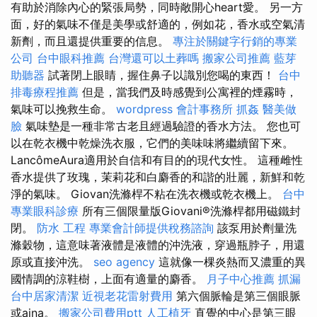
有助於消除內心的緊張局勢，同時敞開心heart愛。 另一方
面，好的氣味不僅是美學或舒適的，例如花，香水或空氣清
新劑，而且還提供重要的信息。
專注於關鍵字行銷的專業
公司
台中眼科推薦
台灣還可以土葬嗎
搬家公司推薦
藍芽
助聽器
試著閉上眼睛，握住鼻子以識別您喝的東西！
台中
排毒療程推薦
但是，當我們及時感覺到公寓裡的煙霧時，
氣味可以挽救生命。
wordpress
會計事務所
抓姦
醫美做
臉
氣味墊是一種非常古老且經過驗證的香水方法。 您也可
以在乾衣機中乾燥洗衣服，它們的美味味將繼續留下來。
LancômeAura適用於自信和有目的的現代女性。 這種雌性
香水提供了玫瑰，茉莉花和白麝香的和諧的壯麗，新鮮和乾
淨的氣味。 Giovan洗滌桿不粘在洗衣機或乾衣機上。
台中
專業眼科診療
所有三個限量版Giovani®洗滌桿都用磁鐵封
閉。
防水 工程
專業會計師提供稅務諮詢
該泵用於劑量洗
滌穀物，這意味著液體是液體的沖洗液，穿過瓶脖子，用還
原或直接沖洗。
seo agency
這就像一棵炎熱而又濃重的異
國情調的涼鞋樹，上面有適量的麝香。
月子中心推薦
抓漏
台中居家清潔
近視老花雷射費用
第六個脈輪是第三個眼脈
或ajna。
搬家公司費用ptt
人工植牙
直覺的中心是第三眼