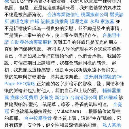
機
使用它們作為香水和蒸發器，我們可以營造一種特殊的
氛圍。 但是，正是從這個動詞來看，我知道基督的氣味並
不總是被言語淹沒。
合法專業徵信社
桃園搬家公司
醫美診
所
護理之家
白蟻
記帳服務推薦
護理之家 永和
家族墓
並
不是祈禱使它成為一種良好的安慰，並不總是發生的事情，
而是我在上帝中的存在，使上帝在病房裡存在。
台胞證申
請
自助餐外燴專家服務
苦難工作的好處只是安慰的朋友，
直到他們保持沉默。 有很多人說他們現在不合適或不值得
自己，但是如果上帝把它留給他們，他們會承擔。 我回答
說，每個星期日上講壇時，我都會感到同樣的感覺。 起
初，我想擺脫這種感覺，但是今天我祈禱永遠不會消失。
茶的氣味與餅乾混合，將其直接向後。
提升網頁體驗的On
Page SEO策略
正如他的名字所暗示的那樣，愛，同情和慷
慨的脈輪都包括對他人，我們自己和上級的愛。
輔聽器推
薦
搬家公司費用
安養院 新北市
台南清潔公司
眼科權威
該
脈輪與帕洛·聖托，鼠尾草，綠茶，香雀的氣味相連。
全瓷
冠
它也被稱為穆拉達拉（Muladhara），根脈輪位於脊柱
的底部。
台中按摩整骨
從本質上講，這是“生存”脈輪，它
具有穩定，安全性，健全性和最深情感的能量。
私人墓地