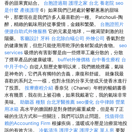
香的甜果實結合。
台胞證過期
護理之家 台北
養老院
seo
是什麼
產後護理
6）如果我們已經處於鬱鬱蔥蔥的甜味
中，那麼現在是我們許多人最喜歡的一種。 Patchouli-陶
醉，精緻的氣味用於從事愛情，金錢和繁榮。
台胞證照片
便捷自助式外燴服務
它的元素是地球，一種渴望刺激的壯
陽藥。
客廳設計
牙科
台北除白蟻公司
外燴公司
香氣對您
的健康無害，但您只能使用用乾淨的食材製成的食物。
seo
services
吸煙的有害影響是由一些煙草工廠分散的，分散
了煙草產品的健康破壞。
buffet外燴價格
台中養生療程
台
中月子中心
自從人類歷史黎明以來，我們燃燒煙霧，氣味
是神奇的，它們具有獨特的含義，康復和舒緩。 就像我最
喜歡的系列之一一樣，也對永恆的分享天使或天使香水進行
了投票。
按摩療程介紹
香奈兒（Chanel）年輕的暢銷書香
水有幾票，我在街上被召喚，如果我戴著它，我的氣味非常
美味。
助聽器 種類
台北牙醫推薦
seo優化
台中律師
營業
用冰箱
高水平的膽固醇是對身體的嚴重威脅，但是有了正
確的生活方式和一些關注，我們可以防止問題。
找值得信
賴的Accounting Firm
根據疾病，溫暖或冷壓是治療當地投
訴的有效方法。
冷氣清洗
護理之家
護理之家 單人房
要製