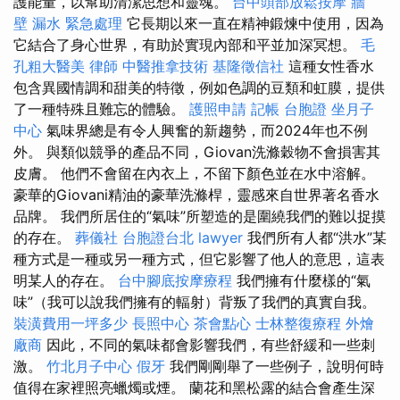
護能量，以幫助清潔思想和靈魂。
台中頭部放鬆按摩
牆
壁 漏水 緊急處理
它長期以來一直在精神鍛煉中使用，因為
它結合了身心世界，有助於實現內部和平並加深冥想。
毛
孔粗大醫美
律師
中醫推拿技術
基隆徵信社
這種女性香水
包含異國情調和甜美的特徵，例如色調的豆類和虹膜，提供
了一種特殊且難忘的體驗。
護照申請
記帳
台胞證
坐月子
中心
氣味界總是有令人興奮的新趨勢，而2024年也不例
外。 與類似競爭的產品不同，Giovan洗滌穀物不會損害其
皮膚。 他們不會留在內衣上，不留下顏色並在水中溶解。
豪華的Giovani精油的豪華洗滌桿，靈感來自世界著名香水
品牌。 我們所居住的“氣味”所塑造的是圍繞我們的難以捉摸
的存在。
葬儀社
台胞證台北
lawyer
我們所有人都“洪水”某
種方式是一種或另一種方式，但它影響了他人的意思，這表
明某人的存在。
台中腳底按摩療程
我們擁有什麼樣的“氣
味”（我可以說我們擁有的輻射）背叛了我們的真實自我。
裝潢費用一坪多少
長照中心
茶會點心
士林整復療程
外燴
廠商
因此，不同的氣味都會影響我們，有些舒緩和一些刺
激。
竹北月子中心
假牙
我們剛剛舉了一些例子，說明何時
值得在家裡照亮蠟燭或煙。 蘭花和黑松露的結合會產生深