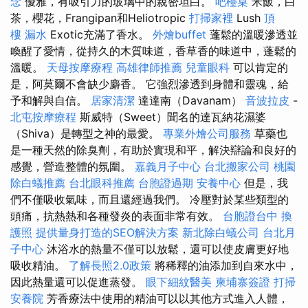
念
優雅，有吸引力的玻璃中的親密坦白。
吧檯桌
米飯，白
茶，櫻花，Frangipan和Heliotropic
打掃家裡
Lush
頂
樓 漏水
Exotic充滿了香水。
外燴buffet
蓬鬆的溫暖滲透並
喚醒了愛情，從持久的木質味道，香草香的味道中，蓬鬆的
溫暖。
天母按摩療程
高雄律師推薦
兒童眼科
可以肯定的
是，阿莫爾不會缺少麝香。 它強烈滲透到身體和靈魂，給
予和解與自信。
居家清潔
達達南（Davanam）
音波拉皮
-
北屯按摩療程
斯威特（Sweet）聞名的達瓦納花濕婆
（Shiva）是轉型之神的最愛。
專業外燴公司服務
草藥也
是一種天然的除臭劑，有助於實現和平，解決辯論和良好的
感覺，營造整體的氛圍。
嘉義月子中心
台北搬家公司
桃園
除白蟻推薦
台北眼科推薦
台胞證過期
安養中心
但是，我
們不僅吸收氣味，而且還經過我們。 冷壓對於某些類型的
頭痛，抗熱熱和各種發炎的表面非常有效。
台胞證台中
換
護照
提供量身打造的SEO解決方案
新北除白蟻公司
台北月
子中心
沐浴水的熱量不僅可以放鬆，還可以使皮膚更好地
吸收精油。
了解長照2.0政策
將稀釋的油添加到自來水中，
因此熱量還可以促進蒸發。
眼下細紋醫美
柬埔寨簽證
打掃
安養院
芳香療法中使用的精油可以以其他方式進入人體，