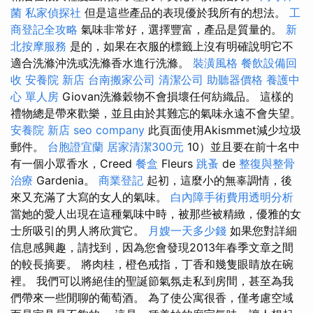
菌
私家偵探社
但是這些產品的表現優於我所有的想法。
工
商登記全攻略
氣味非常好，選擇豐富，產品是質量的。
新
北按摩服務
是的，如果在衣服的標籤上沒有明確說明它不
適合洗滌沖洗或洗滌香水進行洗滌。
裝潢風格
餐飲設備回
收
安養院 新店
台南搬家公司
清潔公司
助聽器價格
養護中
心 單人房
Giovan洗滌穀物不會損壞任何紡織品。 這樣的
禮物總是帶來歡樂，並且由於其難忘的氣味永遠不會失望。
安養院 新店
seo company
此頁面使用Akismmet減少垃圾
郵件。
台胞證宜蘭
居家清潔300元
10）並且要在前十名中
有一個小眾香水，Creed
餐盒
Fleurs
跳蚤
de
整復與整骨
治療
Gardenia。
商業登記
起初，這麼小的無辜調情，後
來又充滿了大寫的女人的氣味。
白內障手術費用透明分析
當她的愛人出現在這種氣味中時，被那些被精緻，優雅的女
士所吸引的男人將欣賞它。
月嫂一天多少錢
如果您對詳細
信息感興趣，請找到，因為您會發現2013年春季文章之間
的較長摘要。 將肉桂，橙色戒指，丁香和幾隻眼睛放在碗
裡。 我們可以將絕佳的聖誕節氣氛走私到房間，甚至為我
們帶來一些閒聊的葡萄酒。 為了使公寓很香，僅考慮空域