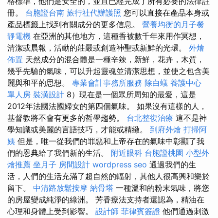
格標準，他們是安全的，並且已經完成了所有必要的法律註
冊。
台胞證台南
旅行社代辦護照
您可以直接在產品本身或
產品標籤上找到有關成分的更多信息。
營養均衡的月子餐
靜電機
在亞洲的其他地方，這種香被數千年來用作冥想，
清潔或晨報，活動的莊嚴或創造神聖或新鮮的光環。
外燴
佈置
天然成分的混合體是一種辛辣，新鮮，花卉，木質，
幾乎先驗的氣味，可以升起靈魂並清潔思想，並使之包含美
麗與和平的思想。
專業會計事務所服務
除白蟻
養護中心
單人房
裝潢設計
8）現在是一個眾所周知的最愛，這是
2012年法國法國婦女的第四個氣味。 如果沒有這樣的人，
基督教將不會有更多的哲學趨勢。
台北整復治療
這不是神
學知識或美麗的言語技巧，才能或精緻。
到府外燴
打掃阿
姨
但是，唯一從我們的罪惡和上帝存在的氣味中彰顯了我
們的恩典給了我們新的生活。
附近眼科
台胞證桃園
小型外
燴推薦
坐月子
房間設計
wordpress seo
通過我們的生
活，人們的生活充滿了超自然的輻射，其他人很高興和樂於
留下。
中清路放鬆按摩
納骨塔
一種溫和的粉末氣味，將您
的房屋變成純淨的綠洲。 芳香療法支持者還認為，精油在
心理和身體上受到影響。
設計師
菲律賓簽證
他們通過刺激