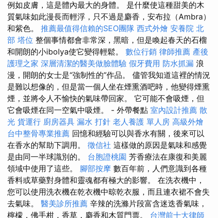
例如皮膚，這是體內最大的身體。 是什麼使這種甜美的木
質氣味如此漫長而輕浮，只不過是麝香，安布拉（Ambra）
和紫色。
推薦最值得信賴的SEO團隊
西式外燴
安養院 北
部
塔位
整個事情都會非常深，黑暗，但是喚起春天的石榴
和開朗的小ibolya使它變得輕鬆。
數位行銷
律師推薦
產後
護理之家
深層清潔的醫美做臉體驗
假牙費用
防水抓漏
浪
漫，開朗的女士是“強制性的”作品。 儘管我知道這裡的情況
是難以想像的，但是當一個人坐在煙熏酒吧時，他變得煙熏
煙，並將令人不愉快的氣味帶回家。 它可能不會吸煙，但
它會吸煙在同一空氣中吸煙。 - 外帶餐點
室內設計推薦
散
光
貨運行
廚房器具
漏水 打針
老人養護 單人房
高級外燴
台中整骨專業推薦
回憶和經驗可以與香水有關，後來可以
在香水的幫助下調用。
徵信社
這樣做的原因是氣味和感覺
是由同一半球識別的。
台胞證桃園
芳香療法在康復和美麗
領域中使用了這些。
腳部按摩
數百年前，人們意識到各種
香料或草藥對身體和靈魂都有極大的影響。 在洗衣機中，
您可以使用洗衣機在乾衣機中晾乾衣服，而且連衣裙不會失
去氣味。
醫美診所推薦
辛辣的洗滌片段富含迷迭香氣味，
檸檬，佛手柑，香草，麝香和木質門票。
台灣前十大律師