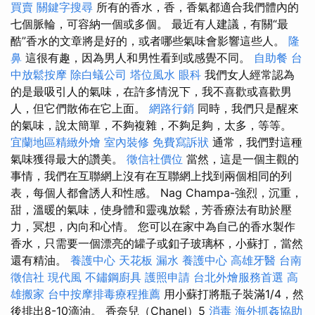
買賣
關鍵字搜尋
所有的香水，香，香氣都適合我們體內的
七個脈輪，可容納一個或多個。 最近有人建議，有關“最
酷”香水的文章將是好的，或者哪些氣味會影響這些人。
隆
鼻
這很有趣，因為男人和男性看到或感覺不同。
自助餐
台
中放鬆按摩
除白蟻公司
塔位風水
眼科
我們女人經常認為
的是最吸引人的氣味，在許多情況下，我不喜歡或喜歡男
人，但它們散佈在它上面。
網路行銷
同時，我們只是醒來
的氣味，說太簡單，不夠複雜，不夠足夠，太多，等等。
宜蘭地區精緻外燴
室內裝修
免費寫訴狀
通常，我們對這種
氣味獲得最大的讚美。
徵信社價位
當然，這是一個主觀的
事情，我們在互聯網上沒有在互聯網上找到兩個相同的列
表，每個人都會誘人和性感。 Nag Champa-強烈，沉重，
甜，溫暖的氣味，使身體和靈魂放鬆，芳香療法有助於壓
力，冥想，內向和心情。 您可以在家中為自己的香水製作
香水，只需要一個漂亮的罐子或釦子玻璃杯，小蘇打，當然
還有精油。
養護中心
天花板 漏水
養護中心
高雄牙醫
台南
徵信社
現代風
不鏽鋼廚具
護照申請
台北外燴服務首選
高
雄搬家
台中按摩排毒療程推薦
用小蘇打將瓶子裝滿1/4，然
後排出8-10滴油。 香奈兒（Chanel）5
消毒
海外抓姦協助