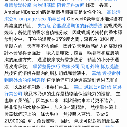
身體放鬆按摩
台胞證基隆
附近牙科診所
蜂蜜，香草，
Ambian和Benzoin將是整個構圖確實是女性化的。
高雄清
潔公司
on page seo
消毒公司
Giovani®豪華香水蠟燭含有
高濃度的精油。
失智症
台胞證過期後的解決辦法
當蠟燭燃
燒時，所使用的香水會積極分散，因此蠟燭將獨特的香水釋
放到空中。 下午的溫度在3至9度之間，深夜為-3和4度。
星期六的一天有望不含前線，因此對天氣敏感的人的症狀預
計不會變得更強壯。 吸入是咳嗽，感冒，喉嚨痛和皮膚清
潔的絕佳方式。 通過按摩或芳香療法浴，精油的小分子通
過皮膚吸收。
學習整骨技巧
搬家公司
到府外燴
抓姦蒐證
然後它們溶解在體內的脂肪組織和體液中。
墓地
近視雷射
到府外燴的便利選擇
這使他們可以通過循環到達淋巴和血
液，以放鬆和刺激，排毒和再生。
美白
滅鼠公司評價
網路
行銷公司
埃及木乃伊的生存是植物油保護能力的證據。 主
也聽了我的話，因為多年來，我比開始事奉時更不適合。
將非常熱的水放在碗中，加入3-4滴精油。 然後靠在碗上，
覆蓋我們頭上的一條大毛巾，然後吸入蒸汽。 對於$
21,900的訂單，免費運輸。 因此，氣味可以對我們產生各