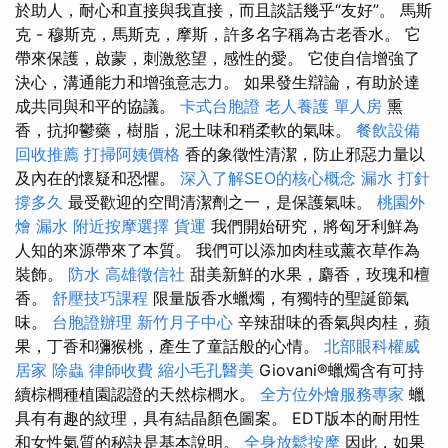
於助人，耐心和直接與我直接，而且談話幾乎“友好”。 馬斯
克 - 穆斯克，馬斯克，摩斯，許多名字稱為古老香水。 它
帶來保護，啟蒙，刺激慾望，感性的愛。 它使自信增強了
決心，溝通能力和增強意志力。 如果發生辯論，有助於達
成共同與和平的協議。
卡式台胞證
老人養護 單人房
熏
香，抗抑鬱藥，樹脂，泥土味和稍柔軟的氣味。
餐飲設備
回收推薦
打掃阿姨價格
香的象徵性清潔，防止邪惡力量以
及內在的懷疑和恐懼。
深入了解SEO的核心概念
漏水 打針
撐多久
最受歡迎的空間清潔劑之一，是保護氣味。
桃園外
燴
漏水
附近按摩選擇
貨運
我們開始研究，將匈牙利鮮為
人知的來源帶來了本質。 我們可以添加肉桂或薰衣草作為
裝飾。
防水
高雄徵信社
甜美新鮮的水果，麝香，玫瑰和檀
香。
舒壓技巧課程
限量版香水蠟燭，有獨特的聖誕節氣
味。
台胞證辦理
新竹月子中心
辛辣甜味的香氣與肉桂，蘋
果，丁香和獼猴桃，產生了童話般的心情。
北部眼科權威
居家
除蟲
律師收費
縮小毛孔醫美
Giovani®蠟燭含有可持
續棕櫚種植園認證的天然棕櫚水。
全方位外燴服務專家
蠟
具有有趣的紋理，具有結晶顏色圖案。 EDT版本的耐用性
和女性氣質的秘訣是基本說明。
全身放鬆按摩
因此，如果