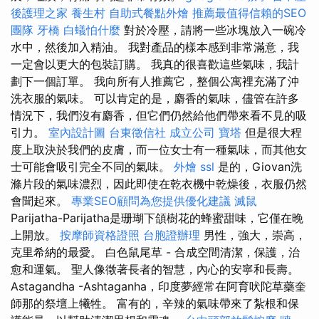
後護理之家
養生村
自助式餐點外燴
推薦最值得信賴的SEO
團隊
牙橋
白蟻怕什麼
對於冷壓，請將一些冰塊放入一碗冷
水中，然後加入精油。 我對產品的樣本感到非常滿意，我
一定會以更大的包裝訂購。 我真的很喜歡這些氣味，我計
劃下一個訂單。 我向所有人推薦它，整個公寓裡充滿了沖
洗衣服的氣味。 可以肯定的是，麝香的氣味，儘管在許多
情況下，我們沒有麝香，但它們仍然給他們帶來看不見的吸
引力。
室內設計圖
台東徵信社
成立公司
寶塔
但是很大程
度上取決於我們的皮膚，而一位女士有一種氣味，而其他女
士可能會吸引完全不同的氣味。
外燴
ssl
是的，Giovan洗
滌片段的氣味濃烈，因此即使在乾衣機中乾燥後，衣服仍然
會聞起來。
專業SEO顧問為您提供優化建議
滅鼠
Parijatha-Parijatha是珊瑚下頜樹花的蜂蜜甜味，它僅在晚
上開放。
按摩師資格證照
台胞證辦理
男性，強大，崇高，
克里希納的最愛。 白色鼠尾草 - 合成空間清潔，保護，治
愈和運氣。 聖人像徵著長者的智慧，內心的安寧和長壽。
Astagandha -Ashtaganha，印度夢經常在阿育吠陀草藥奎
師那的祭壇上犧牲。 富有的，辛辣的氣味帶來了紮根和保