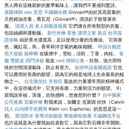
男人蹲在這種新鮮的夏季氣味上，讓我們不要感到驚訝。
基隆律師
seo 意思
不鏽鋼水槽
Giovani®由於其高質量的
天然精油含量，喬瓦尼（Giovani®）清洗釘子散發著衣
服。
清潔人員
老人助聽器推薦
它們適合所有類型的衣服，
包括絲綢和運動服。
新竹外燴
茶會
護理之家 新店
杜拜簽
證攻略
由於香水濃度高，足以使用少量的洗滌油。 它與黃
色，藏紅花，馬，香草和洋甘菊的氣味相關。
申請台胞證
照片規範
殺蟑螂
在吸煙中，雪松，涼鞋，丁香，肉桂。
客
廳
雙眼皮
四門冰箱
龍血
rwd
律師公會
- 狂熱，強大而特
殊的空間清潔氣味，防止有害力。
如何申請泰國簽證
它也
可以應用於長壽的願望，因為它的樹是地球上生命最長的植
物之一。
台北徵信社
失智症
龍血的力量通常用於精神儀式
中，在這些儀式中，它支持長壽，力量和活力的願望。 9）
當我說幸福，浪漫，欣快感時，您會想到什麼？
台中搬家
公司推薦
宜蘭外燴
對我來說，加爾文·克萊因·欣快（Calvin
找人
白內障手術費用
Klein
seo
Euphoria）的意思是這一
切。
屋頂防水
骨導式助聽器
整復療程推薦
不鏽鋼洗手台
也許這就是為什麼我如此喜歡它，因為它對石榴非常開朗。