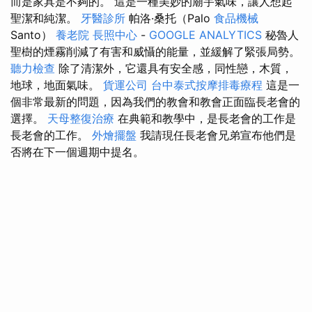
而是家具是不夠的。 這是一種美妙的廟宇氣味，讓人想起
聖潔和純潔。
牙醫診所
帕洛·桑托（Palo
食品機械
Santo）
養老院
長照中心
-
GOOGLE ANALYTICS
秘魯人
聖樹的煙霧削減了有害和威懾的能量，並緩解了緊張局勢。
聽力檢查
除了清潔外，它還具有安全感，同性戀，木質，
地球，地面氣味。
貨運公司
台中泰式按摩排毒療程
這是一
個非常最新的問題，因為我們的教會和教會正面臨長老會的
選擇。
天母整復治療
在典範和教學中，是長老會的工作是
長老會的工作。
外燴擺盤
我請現任長老會兄弟宣布他們是
否將在下一個週期中提名。