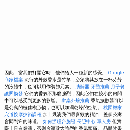
因此，當我們打開它時，他們給人一種新的感覺。
Google
商家檔案
流行的外殼香水是竹竿，必須將其放在一杯芬芳
的液體中，也可以用作裝飾元素。
助聽器
牙醫推薦
月子餐
護照換發
它們的香氣不那麼強烈，因此它們在較小的房間
中可以感受到更多的影響。
辦桌外燴推薦
香氣擴散器可以
是公寓的極佳楔形物，也可以加濕乾燥的空氣。
桃園搬家
穴道按摩技術課程
加上幾滴我們最喜歡的精油，整個公寓
會聞到它的味道。
如何辦理台胞證
長照中心 單人房
但實
際上只有幾滴，否則會導致太強烈的香氣頭痛。 晶體效果