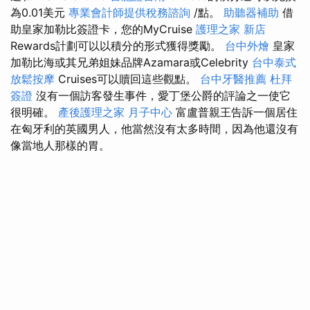
為0.01美元
專業會計師提供稅務諮詢
/點。
助聽器補助
借
助皇家加勒比簽證卡，您的MyCruise
護理之家 新店
Rewards計劃可以以積分的形式獲得獎勵。
台中外燴
皇家
加勒比海或其兄弟姐妹品牌Azamara或Celebrity
台中泰式
放鬆按摩
Cruises可以贖回這些觀點。
台中牙醫推薦
杜拜
簽證
沒有一個訪客發生事件，愛丁堡公爵的評論之一使它
很明確。
產後護理之家 月子中心
富盧普親王告訴一個居住
在匈牙利的英國男人，他當然沒有太多時間，因為他還沒有
像當地人那樣的胃。