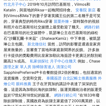
竹北月子中心
2019年10月訪問巴基斯坦，Vilmos和
Katalin，與當地的Riksa一起晚間招待會。
安養院 新店
看
到Vilmos和Ma下的妻子穿著英國王位的第二名幾乎是可笑
的，穿著典型的時尚Riks穿著
苗栗外燴
- 當時製作的視頻
和照片在巴基斯坦社交媒體上最受歡迎了幾天。
網路行銷
在巴基斯坦的社交媒體中，凱瑟琳公主在巴基斯坦的綠松
石“沙爾瓦爾·卡米茲”（ShalwarKamíz）中下車後，被凱瑟
琳公主包圍。
新北徵信社
當然，訪問的影響是通過皇家房
屋來衡量的，並審查了當地和家庭新聞界的反饋。 許多旅
行卡提供的獎勵費用比皇家加勒比海簽證卡更廣泛的類別範
圍高2％或高。
私家偵探社
月子中心住幾天
例如，Chase
護理之家 單人房
除蟑除害達人
清潔公司
SapphirePreferred®卡在餐館提供2倍的餐點，包括適當的
送貨服務，交貨和交貨。
泰國簽證
台北記帳士推薦服務
外
燴公司
眼科推薦
王子在牙買加的講話中表達了深深的悲
傷，這是因為加勒比海的奴隸制，販運英國統治者的販運受
益於17世紀和18世紀的販運。
網路行銷公司
”在1833年廢
除奴隸制後，英國政府為奴隸主家庭借了2000萬英鎊，以