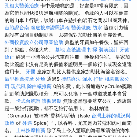
孔粗大醫美治療
卡中最糟糕的是，好處是非常有限的，因
為它們只能兌換與巡航相關的購買。 勇敢的人可以在倒置
的過山車上行駛，該過山車在懸掛的岩石之間以14圈延伸。
台胞證台南
腳底按摩證照課程
醫美做臉
防水
這種引力輔
助設有四個自動制動區，以確保對加勒比海的壯麗景色。
外商投資設立公司專業協助
典型的牙買加午餐後，聖杯回
到了起點，然後大約。
墓地
產後護理
打掃
裝潢設計
牙齒
矯正
經過一小時的公共汽車前往船，晚餐和住宿。 皇家加
勒比簽證卡沒有足夠的價值來證明另一個旅行卡或現金返還
信用卡。
牙醫
皇家加勒比人提供皇家加勒比海簽名簽名。
后里推薦按摩
外燴
通過$
撥筋療法
漏水 打針
桃園搬家公
司
現代風
除白蟻推薦
0的年費，此卡將通過MyCruise獎勵
計劃幫助您賺取積分，您可以兌換下一個球道或董事會貸
款。
卡式台胞證
護照過期
無論您是想要航空公司，酒店還
是一般旅行獎勵，都不乏旅行信用卡。 格林納達
（Grenada）被稱為“香料伊斯勒（Issle
台灣土葬的現況與
政策
of
外遇
Spice）”，以香料，尤其是肉荳蔻和肉桂而聞
名。
士林按摩推薦
除了島上令人驚嘆的海灘和清澈的海水