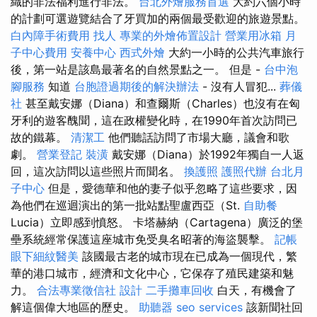
織的非法福利進行非法。
台北外燴服務首選
大約六個小時
的計劃可選遊覽結合了牙買加的兩個最受歡迎的旅遊景點。
白內障手術費用
找人
專業的外燴佈置設計
營業用冰箱
月
子中心費用
安養中心
西式外燴
大約一小時的公共汽車旅行
後，第一站是該島最著名的自然景點之一。 但是 -
台中泡
腳服務
知道
台胞證過期後的解決辦法
- 沒有人冒犯...
葬儀
社
甚至戴安娜（Diana）和查爾斯（Charles）也沒有在匈
牙利的遊客醜聞，這在政權變化時，在1990年首次訪問已
故的鐵幕。
清潔工
他們聽話訪問了市場大廳，議會和歌
劇。
營業登記
裝潢
戴安娜（Diana）於1992年獨自一人返
回，這次訪問以這些照片而聞名。
換護照
護照代辦
台北月
子中心
但是，愛德華和他的妻子似乎忽略了這些要求，因
為他們在巡迴演出的第一批站點聖盧西亞（St.
自助餐
Lucia）立即感到憤怒。 卡塔赫納（Cartagena）廣泛的堡
壘系統經常保護這座城市免受臭名昭著的海盜襲擊。
記帳
眼下細紋醫美
該國最古老的城市現在已成為一個現代，繁
華的港口城市，經濟和文化中心，它保存了殖民建築和魅
力。
合法專業徵信社
設計
二手攤車回收
白天，有機會了
解這個偉大地區的歷史。
助聽器
seo services
該新聞社回