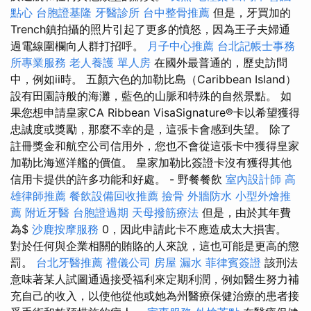
點心
台胞證基隆
牙醫診所
台中整骨推薦
但是，牙買加的
Trench鎮拍攝的照片引起了更多的憤怒，因為王子夫婦通
過電線圍欄向人群打招呼。
月子中心推薦
台北記帳士事務
所專業服務
老人養護 單人房
在國外最普通的，歷史訪問
中，例如ii時。 五顏六色的加勒比島（Caribbean Island）
設有田園詩般的海灘，藍色的山脈和特殊的自然景點。 如
果您想申請皇家CA Ribbean VisaSignature®卡以希望獲得
忠誠度或獎勵，那麼不幸的是，這張卡會感到失望。 除了
註冊獎金和航空公司信用外，您也不會從這張卡中獲得皇家
加勒比海巡洋艦的價值。 皇家加勒比簽證卡沒有獲得其他
信用卡提供的許多功能和好處。 - 野餐餐飲
室內設計師
高
雄律師推薦
餐飲設備回收推薦
撿骨
外牆防水
小型外燴推
薦
附近牙醫
台胞證過期
天母撥筋療法
但是，由於其年費
為$
沙鹿按摩服務
0，因此申請此卡不應造成太大損害。
對於任何與企業相關的賄賂的人來說，這也可能是更高的懲
罰。
台北牙醫推薦
禮儀公司
房屋 漏水
菲律賓簽證
該刑法
意味著某人試圖通過接受福利來定期利潤，例如醫生努力補
充自己的收入，以使他從他或她為州醫療保健治療的患者接