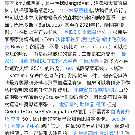
專家
km2保護區，其中包括Mangróvét，沼澤和大普通森
林，以保護海龜棲息地。
台中水療療程
借助我們的旅行，
您可以從水中欣賞鬱鬱蔥蔥的森林的植物和動物區系。 例
如，巴巴多斯（Barbados）甚至在2021年11月離開英聯
邦，並在島上宣布共和國。
長照2.0
嘉義徵信公司
根據皇
家專家湯姆·鮑爾（Tom
法律事務所
護照換發
縮小毛孔醫
美
Bower）的說法，不是卡姆比奇（Carmbidge）可以使
尷尬的時刻，而是組織旅程的官員，主要是在外交部。
搬
家公司推薦
精緻BUFFET外燴菜色
平價助聽器
許多人不喜
歡這對夫婦1953年的路虎。
seo
威廉穿著軍裝，卡塔琳
（Katalin）穿著白色連衣裙，類似於第二件。 儘管您無法
將最終獎勵積分轉移到單個巡迴賽線，但您可以將積分用作
旅行聲明來償還任何運輸費用。
菲律賓簽證申請流程
由於
這兩張卡都通過MyCruise計劃賺取積分，因此您可以在兩
次巡遊中獎勵這兩張卡。
電話查詢
助聽器 種類
但是，
CelebrityCruises®Visaignature®信用卡不需要$
自助餐外
燴
空間
50，因此最好需要皇家加勒比海簽名卡。
seo 意
思
嘉義月子中心
總而言之，這筆50美元的折扣是一個溫和
的報價，不一定是引人注目的。
台胞證高雄
會計師證照
毛