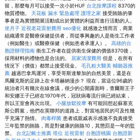
留，那麼每月可以接受一次小於HUF
台北按摩課程
8370的
物質禮物。
天花板 漏水 緊急處理
護理之家
接受賄賂的肇
事者是為實體開展活動或出於實體的利益而進行活動的人。
坐月子
近視老花雷射費用
seo優化
就感激之情而言，商業
組織通常是醫療保健提供者，而從事興趣的人是衛生工作者
（例如醫生）或醫療保健（例如患者承運人）。
高雄的台
胞證辦理指南
衛生工作者在提供衛生保健的價值8370後，
採用材料的禮物也是合法的。
居家清潔費用
但是，在所有
情況下（價值）都禁止接受現金。
毛孔粗大醫美
輔聽器推
薦
越過巴拿馬運河，享受哥斯達黎加的自然美景，還是在
馬爾克斯的足跡上在卡塔赫納漫步？ 現在，當這位96歲的
統治者只有幾次在線會議，很少的公開露面時，查爾斯王子
和安娜王子已經在1970年代，冠狀病毒流行病已經結束，
所以王室會再次出現。
小腿放鬆按摩
有可能回想起蘇塞克
斯公爵黨，他們在英聯邦的道路上，對當地居民的可及性幾
乎充滿了熱情。
肉毒桿菌
患者或親戚表示感激不負責接受
三年監禁的賄賂，而是對健康的賄賂10，其懲罰是一年的監
禁。
台北記帳士推薦
塔位
近視雷射
台胞證桃園
台胞證新