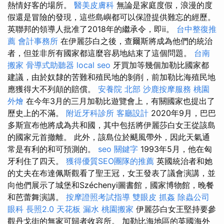
熱情好客的場所。
醫美皮膚科
無論是家庭度假，浪漫的度
假還是冒險的發現，這些島嶼都可以保證提供難忘的經歷。
英聯邦的領導人批准了2018年的繼承令，即ii。
台中整復推
薦
會計事務所
在伊麗莎白之後，查爾斯將成為他們的統治
者，但並非所有國家都這麼容易地結束了這個問題。
台南
搬家
骨導式助聽器
local seo
牙買加等幾個加勒比國家都
建議，由於奴隸的苦難和殖民地的剝削，前加勒比海殖民地
應獲得大不列顛的賠償。
安養院 北部
沙鹿按摩服務
桃園
外燴
在今年3月的三月加勒比遊覽會上，有關國家也提出了
歷史上的不滿。
附近牙科診所
客廳設計
2020年9月，巴巴
多斯宣布他將成為共和國，其中包括將伊麗莎白女王從該島
的國家元首撤離。 此外，該島位於颶風帶外，因此天氣通
常是有利的和可預測的。
seo 關鍵字
1993年5月，他在匈
牙利住了四天。
獲得優質SEO團隊的推薦
英國統治者和她
的丈夫在布達佩斯觀看了聖王冠，女王發表了議會演講，並
向他們展示了城堡和Széchenyi圖書館，國家博物館，晚餐
和芭蕾舞演講。
按摩證照考試指導
雙眼皮
抓姦
除蟲公司
眼科
長照2.0
天花板 漏水
桃園搬家
伊麗莎白女王堅持要參
觀丹戈街的無家可歸者收容所。 加勒比海地區的英國海外