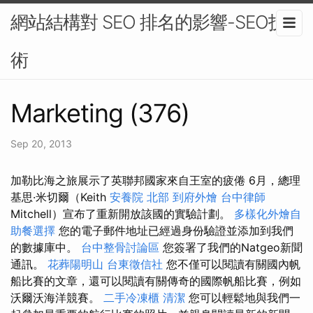
網站結構對 SEO 排名的影響-SEO技
術
Marketing (376)
Sep 20, 2013
加勒比海之旅展示了英聯邦國家來自王室的疲倦 6月，總理
基思·米切爾（Keith
安養院 北部
到府外燴
台中律師
Mitchell）宣布了重新開放該國的實驗計劃。
多樣化外燴自
助餐選擇
您的電子郵件地址已經過身份驗證並添加到我們
的數據庫中。
台中整骨討論區
您簽署了我們的Natgeo新聞
通訊。
花葬陽明山
台東徵信社
您不僅可以閱讀有關國內帆
船比賽的文章，還可以閱讀有關傳奇的國際帆船比賽，例如
沃爾沃海洋競賽。
二手冷凍櫃
清潔
您可以輕鬆地與我們一