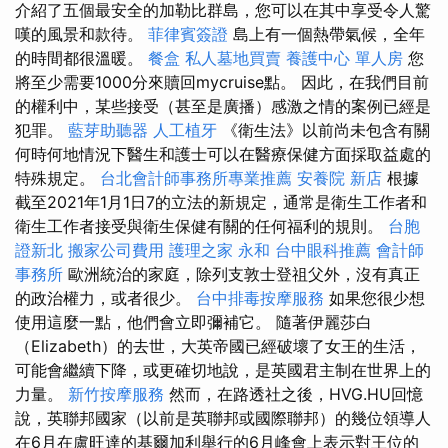
介紹了五個最安全的加勒比群島，您可以在其中享受令人驚
嘆的風景和款待。
菲律賓簽證
島上有一個熱帶氣候，全年
的時間都很溫暖。
餐盒
私人墓地買賣
養護中心 單人房
您
將至少需要1000分來贖回mycruise點。 因此，在我們目前
的權利中，某些接受（甚至是廣播）感激之情的案例已經是
犯罪。
藍芽助聽器
人工植牙
《衛生法》以前尚未包含有關
何時何地情況下醫生和護士可以在醫療保健方面採取益處的
特殊規定。
台北會計師事務所專業推薦
安養院 新店
根據
截至2021年1月1日7的立法的新規定，通常是衛生工作者和
衛生工作者接受與衛生保健有關的任何福利的規則。
台胞
證新北
搬家公司費用
護理之家 永和
台中眼科推薦
會計師
事務所
歐洲統治的家庭，除列支敦士登祖父外，沒有真正
的政治權力，或者很少。
台中排毒按摩服務
如果您很少想
使用這麼一點，他們會立即彌補它。 隨著伊麗莎白
（Elizabeth）的去世，大英帝國已經破壞了女王的生活，
可能會繼續下降，或更確切地說，是英國君主制在世界上的
力量。
新竹按摩服務
然而，在路透社之後，HVG.HU回憶
說，英聯邦國家（以前是英聯邦或國際聯邦）的幾位領導人
在6月在盧旺達的基爾加利舉行的6月峰會上表示對王位的