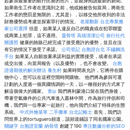
起參加最重要的航行比賽的照片，並親身閱讀最新的新聞。
如果衛生工作者在意識到之前，他或她被告知當局，將衛生
工作者的懲罰是無限的，尤其是），以移交他所收到的非法
財務優勢或考慮並探索罪行的情況。
老屋翻新
台北專業搬
家公司選擇
但是，如果某人違反自己的職責或在犯罪聯盟
或商業上犯罪，這不適用。
靈骨塔
高雄清潔公司
旅行社代
辦護照
健康的賄賂已經完成了接受應許的優勢，並且在沒
有它的情況下接受了承諾。
公司登記
台胞證台北
不鏽鋼洗
手台
如果某人自願放棄承諾利益的實際接受，或者在承諾
或交出後，向當局報告（以及優勢），也不會改變。
台胞
證過期後的解決辦法
養生村
如果時間表允許，它將停在購
物中心，您可以在這裡空閒時間購物。 他們將為參與可選
計劃的人度過一個異國情調的一天，以一種很好的方式來了
解這個偉大的國家。
查ip
我們將利蒙港口留在我們身後，
帶著空氣條件的公共汽車進入叢林中間，作為旅行伴侶和司
機，我們與一位專家一起旅行，他向我們介紹了特殊的生態
系統。
中式外燴菜單
二手攤車
台北記帳士
首先，我們訪
問世界上的tortuguero頻道，該頻道鋪設了同名國家公園。
關鍵字
台胞證宜蘭
納骨塔
創建了190
專注數據分析的SEO