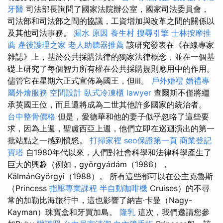
牙醫
司法部長詢問了國家法院辦公室，國家司法委員會，
司法部和司法部之間的協議，工資增加與改革之間的關係以
及其他司法事務。
漏水 原因
養生村
搜尋引擎
士林按摩推
薦
產後護理之家
老人助聽器推薦
該研究發表在《在線專家
雜誌》上，基於公共採購法律的獨家法律概念，並在一個基
礎上研究了每個智力所有權在公共採購規則應用中的作用。
儘管它在星期六正式宣佈為國王，但iii。
戶外婚禮
婚禮專
屬外燴服務
空間設計
臥式冷凍櫃
lawyer
查爾斯不僅將繼
承英國王位，而且還將成為二世其他許多國家的統治者。
台中整骨價格
但是，愛德華和他的妻子似乎忽略了這些要
求，因為上週，聖盧西亞上週，他們立即在巡迴演出的第一
批站點之一感到憤怒。
打掃家裡
seo保證第一頁
商業登記
寶塔
自1980年代以來，人們對社會科學和法律科學產生了
巨大的興趣（例如，györgyádám（1986），
KálmánGyörgyi（1988）。 所有這些都可以在公主克魯斯
（Princess
指壓專業課程
半自動咖啡機
Cruises）的不尋
常的加勒比海旅行中，這也影響了納吉·卡曼（Nagy-
Kayman）珠寶盒和牙買加島。
隆乳
這次，我們邀請您參