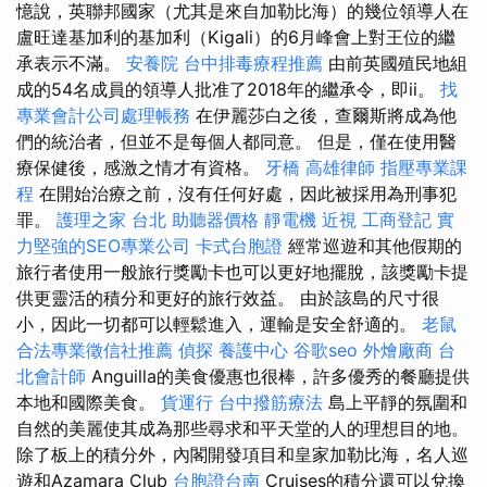
憶說，英聯邦國家（尤其是來自加勒比海）的幾位領導人在
盧旺達基加利的基加利（Kigali）的6月峰會上對王位的繼
承表示不滿。
安養院
台中排毒療程推薦
由前英國殖民地組
成的54名成員的領導人批准了2018年的繼承令，即ii。
找
專業會計公司處理帳務
在伊麗莎白之後，查爾斯將成為他
們的統治者，但並不是每個人都同意。 但是，僅在使用醫
療保健後，感激之情才有資格。
牙橋
高雄律師
指壓專業課
程
在開始治療之前，沒有任何好處，因此被採用為刑事犯
罪。
護理之家 台北
助聽器價格
靜電機
近視
工商登記
實
力堅強的SEO專業公司
卡式台胞證
經常巡遊和其他假期的
旅行者使用一般旅行獎勵卡也可以更好地擺脫，該獎勵卡提
供更靈活的積分和更好的旅行效益。 由於該島的尺寸很
小，因此一切都可以輕鬆進入，運輸是安全舒適的。
老鼠
合法專業徵信社推薦
偵探
養護中心
谷歌seo
外燴廠商
台
北會計師
Anguilla的美食優惠也很棒，許多優秀的餐廳提供
本地和國際美食。
貨運行
台中撥筋療法
島上平靜的氛圍和
自然的美麗使其成為那些尋求和平天堂的人的理想目的地。
除了板上的積分外，內閣開發項目和皇家加勒比海，名人巡
遊和Azamara Club
台胞證台南
Cruises的積分還可以兌換