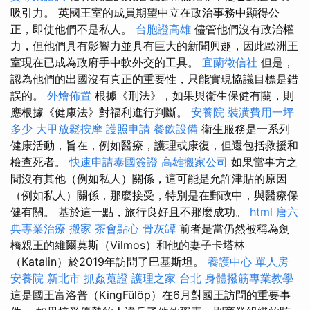
吸引力。 英國王室的成員期望中立在政治事務中顯得公
正，即使他們不是私人。
台胞證高雄
儘管他們沒有政治權
力，但他們具有影響力並具有巨大的新聞興趣，因此歐洲王
室現在已成為政府手中軟外交的工具。
宜蘭徵信社
但是，
認為他們的出國沒有真正的重要性，只能實現協議目標是錯
誤的。
外燴佈置
根據《刑法》，如果與衛生保健有關，則
應根據《健康法》對福利進行判斷。
安養院
裝潢費用一坪
多少
大甲放鬆按摩
護照申請
餐飲設備
衛生服務是一系列
健康活動，旨在，例如醫療，護理或康復，但還包括救援和
檢查死者。
快速申請泰國簽證
高雄搬家公司
如果當事方之
間沒有其他（例如私人）關係，這可能是允許津貼的原因
（例如私人）關係，那麼接受，特別是在郵政中，與醫療保
健有關。 基於這一點，旅行良好且不那麼成功。
html
唐六
典專業治療
搬家
茶會點心
骨灰罈
前者是當仍然被稱為劍
橋親王的維爾莫斯（Vilmos）和他的妻子卡塔林
（Katalin）於2019年訪問了巴基斯坦。
養護中心 單人房
安養院 新北市
抓姦蒐證
護理之家 台北
身體撥筋專業教學
這是國王富洛普（KingFülöp）在6月對國王訪問的重要事