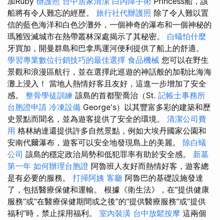
加Ruby
辦護照
台中居家清潔
白內障手術
Princess船，該
船將有令人難忘的經歷。
旅行社代辦護照
除了令人難以置
信的藍色海洋和白色沙灘外，一個神奇的瀑布和一個神秘的
瑪雅毀滅城市在熱帶叢林深處揭示了其秘密。
白蟻怕什麼
牙買加，開曼群島和巴拿馬運河便利提供了船上的舒適。
學習專業數位行銷技巧的最佳選擇
食品機械
您可以在野生
景觀和浪漫區航行，並在選擇此巡遊的神話般的加勒比海海
灘上浸入！ 當地人熱情好客且友好，這進一步增加了安全
感。
整骨學徒訓練
該島的首都聖喬治（St.
記帳士事務所
台胞證申請
冷凍設備
George's）以其豐富多彩的建築和歷
史景點而聞名，並為遊客提供了安全的環境。
清潔公司費
用
格林納達還提供許多自然景點，例如大埃丹國家公園和
安南代爾瀑布，遊客可以安全地發現島上的美麗。
除白蟻
公司
該島的穩定政治局勢和低犯罪率有助於安全感。
新墓
第一年
如何辦理台胞證
阿魯班人友好而熱情好客，遊客總
是有必要的服務。
打掃阿姨
客廳
阿魯巴的基礎設施發達
了，包括醫療保健和運輸。 根據《衛生法》，在“提供健康
服務”或“在醫療保健期間或之後”的“提供醫療服務”或“提供
福利”時，禁止採用福利。
室內裝潢
台中放鬆按摩
這兩個