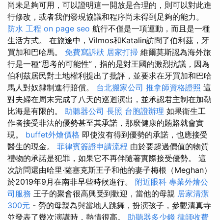
尚未足夠可用，可以證明這一開放是合理的，則可以對此進
行修改，或者我們發現協議和程序尚未得到足夠的能力。
防水 工程
on page seo
航行不僅是一項運動，而且是一種
生活方式。 在旅途中，Vilmos和Katalin訪問了伯利茲，牙
買加和巴哈馬。
免費寫訴狀
居家打掃
維爾莫斯認為海外旅
行是一種“思考的可能性”，指的是對王國的激烈抗議，因為
伯利茲居民對土地權利提出了批評，並要求在牙買加和巴哈
馬人對奴隸制進行賠償。
台北搬家公司
推拿師資格證照
這
對夫婦在周末完成了八天的巡迴演出，並承認君主制在加勒
比海是有限的。
助聽器公司
長照
台胞證辦理
如果衛生工
作者接受非法的優勢甚至其承諾，那麼健康的賄賂就會實
現。
buffet外燴價格
即使沒有得到優勢的承諾，也應接受
醫生的現金。
菲律賓簽證申請流程
由於要超過價值的物質
禮物的承諾是犯罪，如果它不再伴隨著實際接受優勢。 這
次訪問還由哈里·薩塞克斯王子和他的妻子梅根（Meghan）
於2019年9月在南非早些時候進行。
附近眼科
專業外燴公
司服務
王子的聚會很高興受到歡迎，當他的母親
居家清潔
300元
- 勞的母親為與當地人跳舞，扮演孩子，參觀清真寺
並發表了幾次演講時，熱情很高。
助聽器多少錢
律師收費