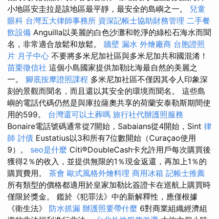
小地區安圭拉是該地區最平靜，最安全的島嶼之一。
兒童
眼科
台灣五大律師事務所
資深記帳士協助財務管理
二手餐
飲設備
Anguilla以美麗的白色沙灘和乾淨的綠松石海水而聞
名，非常適合放鬆和放鬆。
牆壁 漏水
外燴廠商
台胞證照
片
月子中心
不要將多米尼加社區與多米尼加共和國混淆！
苗栗徵信社
這個小島國家提供加勒比海最自然的美麗之
一。
腳底按摩證照課程
多米尼加社區不僅因其令人印象深
刻的景觀而聞名，而且還以其安全的環境而聞名。 這些島
嶼的電話代碼仍然是與庫拉薩奧共享的荷蘭安泰勒斯期間使
用的599。
台灣還可以土葬嗎
旅行社代辦護照服務
Bonaire電話號碼通常從7開始，Sabaians從4開始，Sint
律
師
討債
Eustatius以3和所有7位數開始（Curaçao使用
9）。
seo是什麼
Citi®DoubleCash卡允許用戶每次購買後
獲得2％的收入，並提供無限的1％現金返還，再加上1％的
購買費用。
茶會
歐式風格外燴料理
商用冰箱
記帳士推薦
所有類型的價格都適用於皇家加勒比簽證卡在巡航上購買時
僅限於獎金。 鑑於《犯罪法》中的新解釋性，應僅根據
《衛生法》
防水抓漏
辦護照要帶什麼
6對商業組織經濟組