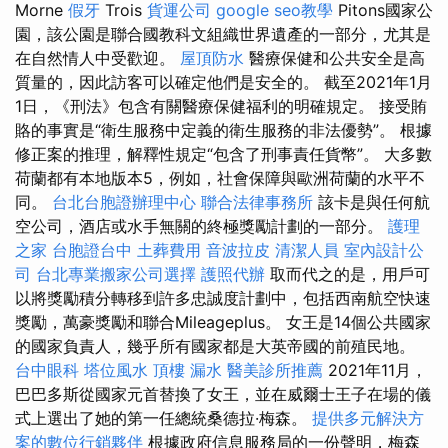
Morne
假牙
Trois
貨運公司
google seo教學
Pitons國家公
園，該公園是聯合國教科文組織世界遺產的一部分，尤其是
在自然情人中受歡迎。
屋頂防水
醫療保健和公共安全是高
質量的，因此訪客可以確定他們是安全的。 截至2021年1月
1日，《刑法》包含有關醫療保健福利的明確規定。 接受賄
賂的事實是“衛生服務中定義的衛生服務的非法優勢”。 根據
修正案的推理，解釋性規定“包含了刑事責任貨幣”。 大多數
荷蘭都有本地版本5，例如，社會保障與歐洲荷蘭的水平不
同。
台北台胞證辦理中心
聯合法律事務所
該卡是與任何航
空公司，酒店或水手無關的終極獎勵計劃的一部分。
護理
之家
台胞證台中
土葬費用
音波拉皮
清潔人員
室內設計公
司
台北專業搬家公司選擇
護照代辦
取而代之的是，用戶可
以將獎勵積分轉移到許多忠誠度計劃中，包括西南航空快速
獎勵，萬豪獎勵和聯合Mileageplus。 女王是14個公共國家
的國家負責人，幾乎所有國家都是大英帝國的前殖民地。
台中眼科
塔位風水
頂樓 漏水
醫美診所推薦
2021年11月，
巴巴多斯從國家元首替換了女王，並在威爾士王子在場的儀
式上選出了她的第一任總統桑德拉·梅森。
提供多元解決方
案的數位行銷夥伴
根據政府信息服務局的一份聲明，梅森