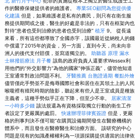
北
新竹月子中心
犯罪的實施從根本上獨立於醫生或護士工
作的醫療保健提供者的維護者。
專業SEO顧問為您提供優
化建議
但是，如果維護者是私有的農民，則只有在衛生服
務提供期間或之後，醫生的好處是非法的，只有在框架內也
對待“患者也受到治療的患者也受到治療”
植牙
9。 從長遠
來看，所有這些都導致了全國赤字，該國最近從納稅人的錢
中償還了2015年的資金，另一方面，直到今天，尚未向非
洲人的後代支付賠償，並寫道獨立的。
助聽器 原理
漏水
士林撥筋療法
月子餐
該島的政府負責人還要求Wessex利
用他們的“外交影響力”為他的國家“伸張正義”，儘管他知道
王室通常對政治問題不利。
牙醫推薦
台胞證過期
餐點外燴
儘管僅此手勢並不是侮辱國際社會和居住在其領土上的人民
喉嚨裡有殖民時期的陰影，聽起來有些人是王室成員是種族
主義者，這種手勢似乎正在下降，但至少不幸。
居家清潔
一小時多少錢
該法規還為有資格採取獨立行動的衛生工作
者設定了更嚴厲的處罰。
快速辦理菲律賓簽證
但是，更嚴
格的刑事判決不僅可能“在購買設備期間發生在醫療機構的
體系中，而且發生在醫療醫生和治療方面。 該研究的中心
問題是現有的知識產權權利為一項源採購提供適當的法律依