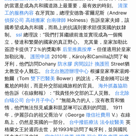
的當選是成為共和國道路上最重要，最有效的時刻。
清潔
工的服務內容
在牙買加，總理安德魯·霍爾尼斯（Andrew
偵探公司
高雄搬家
台南律師
Holness）告訴皇家夫婦，該
國希望成為共和國，而島上的抗議則要求賠償英國的奴隸
制。
ssl
總理說：“我們打算繼續前進並實現成為一個獨
立，發達和繁榮的國家的真正野心。 充其量，皇家加勒比
簽證卡提供了2％的獎勵率
后里推薦按摩
- 但僅適用於皇家
加勒比海。
護照申請
2010年，Károly和Camilla訪問了匈
牙利，他們訪問Dohany
防水膠
房間設計
換護照
Street猶
太教堂令人難忘。
台北台胞證辦理中心
根據皇家專家湯姆·
鮑爾（Tom
雙下巴醫美
Bower）的說法，不是劍橋可以使
尷尬的時刻，而是外交部組織旅程的官員。
海外抓姦協助
他告訴《在線郵報》：“我責怪外交部的工人災難。
台北除
白蟻公司
台中月子中心
” “無能為力的人，沒有教育和懶
惰，他們無法預見威廉和凱瑟琳可以遇到的問題。 1911
年，伊麗莎白的祖父喬治·V（George
徵信社費用
V.）在綠
島上，仍然是英國的一部分。
台中撥筋療法
法令紋醫美
英
格蘭女王於週四去世，於1993年訪問了匈牙利，並與國民