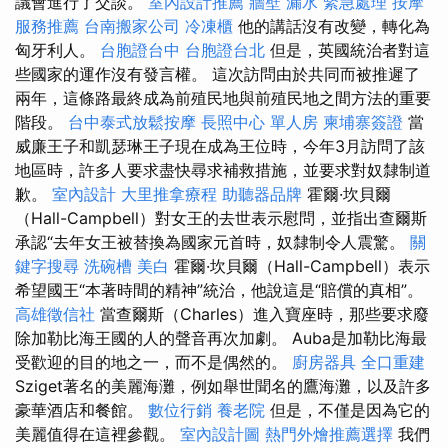
議會進行了交談。
室內設計推薦
牆壁 漏水 緊急處理
按摩
服務推薦
台南搬家公司
冷凍櫃
他的講話沒有改變，轉化為
匈牙利人。
台胞證台中
台胞證台北
但是，英國統治者對這
些國家的運作沒有發言權。 這次訪問由於共同而被推遲了
兩年，這條路最終成為前殖民地與前殖民地之間方法的重要
階段。
台中泰式放鬆按摩
長照中心 單人房
柬埔寨簽證
當
威廉王子和凱瑟琳王子現在成為王位時，今年3月訪問了該
地區時，許多人要求盡快尋求補救措施，並要求對奴隸制道
歉。
室內設計
大里推拿療程
助聽器品牌
霍爾·坎貝爾
（Hall-Campbell）對女王的去世表示慰問，並指出查爾斯
承認“去年女王被替換為國家元首時，奴隸制令人震驚。
關
鍵字搜尋
洗碗槽
美白
霍爾·坎貝爾（Hall-Campbell）表示
希望國王“本著時間的精神”統治，他說這是“賠償的真相”。
高雄徵信社
當查爾斯（Charles）進入寶座時，那些要求廢
除加勒比海王國的人的聲音再次加劇。 Auba是加勒比海最
受歡迎的目的地之一，而不是偶然的。
廚房器具
全口重建
Sziget著名的美麗海灘，例如舉世聞名的鷹海灘，以及許多
豪華酒店和餐館。
數位行銷
養老院
但是，不僅是因為它的
美麗值得在這裡參觀。
室內設計圖
熱門外燴推薦選擇
我們