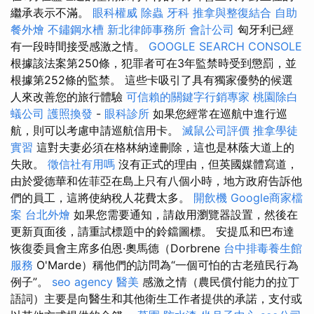
繼承表示不滿。
眼科權威
除蟲
牙科
推拿與整復結合
自助
餐外燴
不鏽鋼水槽
新北律師事務所
會計公司
匈牙利已經
有一段時間接受感激之情。
GOOGLE SEARCH CONSOLE
根據該法案第250條，犯罪者可在3年監禁時受到懲罰，並
根據第252條的監禁。 這些卡吸引了具有獨家優勢的候選
人來改善您的旅行體驗
可信賴的關鍵字行銷專家
桃園除白
蟻公司
護照換發
-
眼科診所
如果您經常在巡航中進行巡
航，則可以考慮申請巡航信用卡。
滅鼠公司評價
推拿學徒
實習
這對夫妻必須在格林納達刪除，這也是林蔭大道上的
失敗。
徵信社有用嗎
沒有正式的理由，但英國媒體寫道，
由於愛德華和佐菲亞在島上只有八個小時，地方政府告訴他
們的員工，這將使納稅人花費太多。
開飲機
Google商家檔
案
台北外燴
如果您需要通知，請啟用瀏覽器設置，然後在
更新頁面後，請重試標題中的鈴鐺圖標。 安提瓜和巴布達
恢復委員會主席多伯恩·奧馬德（Dorbrene
台中排毒養生館
服務
O'Marde）稱他們的訪問為“一個可怕的古老殖民行為
例子”。
seo agency
醫美
感激之情（農民償付能力的拉丁
語詞）主要是向醫生和其他衛生工作者提供的承諾，支付或