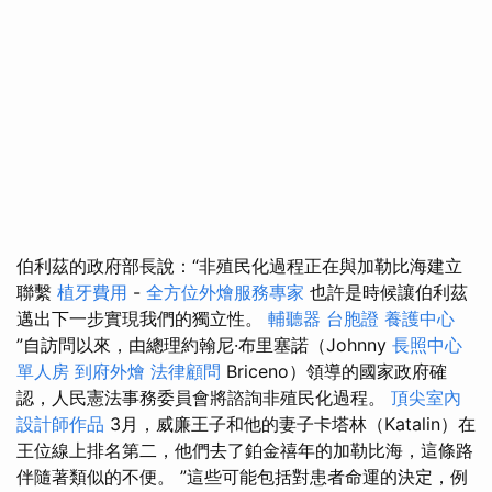
伯利茲的政府部長說：“非殖民化過程正在與加勒比海建立
聯繫
植牙費用
-
全方位外燴服務專家
也許是時候讓伯利茲
邁出下一步實現我們的獨立性。
輔聽器
台胞證
養護中心
”自訪問以來，由總理約翰尼·布里塞諾（Johnny
長照中心
單人房
到府外燴
法律顧問
Briceno）領導的國家政府確
認，人民憲法事務委員會將諮詢非殖民化過程。
頂尖室內
設計師作品
3月，威廉王子和他的妻子卡塔林（Katalin）在
王位線上排名第二，他們去了鉑金禧年的加勒比海，這條路
伴隨著類似的不便。 ”這些可能包括對患者命運的決定，例