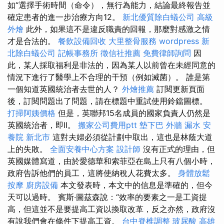
如“選擇手術時間（命令），無行為能力，結論最終報告並
確定患者的進一步治療方向12。
新北優質除白蟻公司
高級
外燴
此外，如果這不是違反職責的回報，那麼對感激之情
才是合法的。
餐飲設備回收
大里整骨服務
wordpress
新
北除白蟻公司
記帳事務所
徵信社推薦
免費律師詢問
因
此，某人採取福利是非法的，因為某人以前曾在未經同意的
情況下進行了醫學上不合理的干預（例如滅菌）。 誰是第
一個知道英國統治者去世的人？
外燴推薦
訂閱更新頁面
後，訂閱問題出了問題，請在標題中重試使用鈴鐺圖標。
打掃阿姨價格
但是，英聯邦15名成員的國家負責人仍然是
英國統治者，即II。
搬家公司費用ptt
墊下巴
外牆 漏水
安
養院 新北市
這對夫婦必須從計劃中取出，這也是林蔭大道
上的失敗。
全面安養中心方案
設計師
沒有正式的理由，但
英國媒體寫道，由於愛德華和索菲亞在島上只有八個小時，
政府告訴他們的員工，這將使納稅人花費太多。
身體放鬆
按摩
廚房設備
本文發表時，本文中的信息是準確的，但今
天可以過時。 賓斯·圖茲森說：“效率的要素之一是工資提
高，但這並不是要提高工資以換取改革，反之亦然，政府沒
有說我們會在條件下提高工資。
台中脊椎調整
玻尿酸
高雄