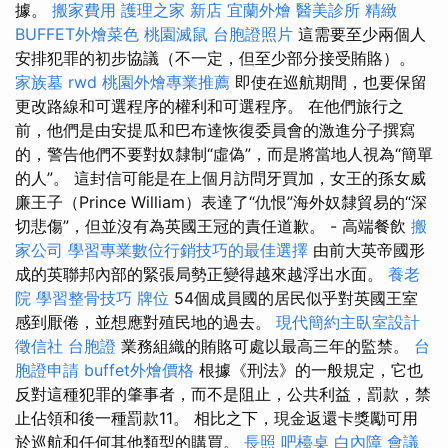
據。
搬家費用
護理之家 新店
宜蘭外燴
醫美診所
精緻
BUFFET外燴菜色
桃園滅鼠
台胞證照片
這需要至少兩個人
安排犯罪的初步協議（不一定，但至少部分接受賄賂）。
家族墓
rwd
桃園外燴專業推薦
即使在巡航期間，也要保留
更改路線和可選程序的權利和可選程序。 在他們旅行之
前，他們是由安提瓜和巴布達恢復委員會的激進分子撰寫
的，警告他們不要對奴隸制“虛偽”，而是將當地人視為“簡單
的人”。 這封信可能是在上個月訪問牙買加，女王的孫女威
廉王子（Prince William）表達了“仇恨”海外奴隸貿易的“深
切悲傷”，但並沒有為英國王冠的責任道歉。 - 高端餐飲
搬
家公司
學習專業數位行銷技巧的最佳選擇
由前大英帝國形
成的英聯邦內部的緊張局勢正變得越來越浮出水面。
養老
院
學習整骨技巧
牌位
54個成員國的居民似乎對英國王室
感到厭倦，並想應對殖民地的過去。
現代簡約主臥室設計
徵信社
台胞證
業務組織的賄賂可處以最高三年的監禁。
台
胞證申請
buffet外燴價格
根據《刑法》的一般規定，它也
反對這種犯罪的肇事者，而不是阻止，公共利益，罰款，禁
止佔領和後一種罰款11。 相比之下，現金返還卡獎勵可用
於巡航和任何其他類型的購買。
長照
吧檯桌
白內障
會議