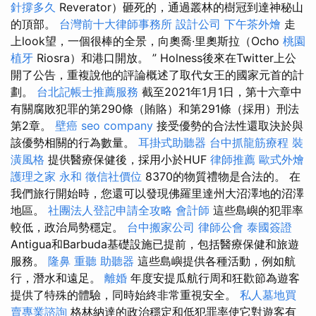
針撐多久
Reverator）砸死的，通過叢林的樹冠到達神秘山
的頂部。
台灣前十大律師事務所
設計公司
下午茶外燴
走
上look望，一個很棒的全景，向奧喬·里奧斯拉（Ocho
桃園
植牙
Riosra）和港口開放。 ” Holness後來在Twitter上公
開了公告，重複說他的評論概述了取代女王的國家元首的計
劃。
台北記帳士推薦服務
截至2021年1月1日，第十六章中
有關腐敗犯罪的第290條（賄賂）和第291條（採用）刑法
第2章。
壁癌
seo company
接受優勢的合法性還取決於與
該優勢相關的行為數量。
耳掛式助聽器
台中抓龍筋療程
裝
潢風格
提供醫療保健後，採用小於HUF
律師推薦
歐式外燴
護理之家 永和
徵信社價位
8370的物質禮物是合法的。 在
我們旅行開始時，您還可以發現佛羅里達州大沼澤地的沼澤
地區。
社團法人登記申請全攻略
會計師
這些島嶼的犯罪率
較低，政治局勢穩定。
台中搬家公司
律師公會
泰國簽證
Antigua和Barbuda基礎設施已提前，包括醫療保健和旅遊
服務。
隆鼻
重聽 助聽器
這些島嶼提供各種活動，例如航
行，潛水和遠足。
離婚
年度安提瓜航行周和狂歡節為遊客
提供了特殊的體驗，同時始終非常重視安全。
私人墓地買
賣專業諮詢
格林納達的政治穩定和低犯罪率使它對遊客有