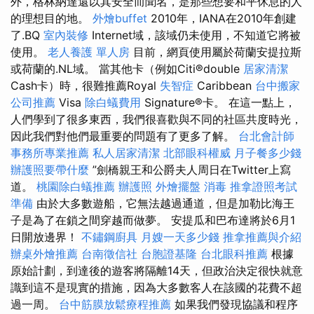
外，格林納達還以其安全而聞名，是那些想要和平休息的人
的理想目的地。
外燴buffet
2010年，IANA在2010年創建
了.BQ
室內裝修
Internet域，該域仍未使用，不知道它將被
使用。
老人養護 單人房
目前，網頁使用屬於荷蘭安提拉斯
或荷蘭的.NL域。 當其他卡（例如Citi®double
居家清潔
Cash卡）時，很難推薦Royal
失智症
Caribbean
台中搬家
公司推薦
Visa
除白蟻費用
Signature®卡。 在這一點上，
人們學到了很多東西，我們很喜歡與不同的社區共度時光，
因此我們對他們最重要的問題有了更多了解。
台北會計師
事務所專業推薦
私人居家清潔
北部眼科權威
月子餐多少錢
辦護照要帶什麼
”劍橋親王和公爵夫人周日在Twitter上寫
道。
桃園除白蟻推薦
辦護照
外燴擺盤
消毒
推拿證照考試
準備
由於大多數遊船，它無法越過通道，但是加勒比海王
子是為了在鎖之間穿越而做夢。 安提瓜和巴布達將於6月1
日開放邊界！
不鏽鋼廚具
月嫂一天多少錢
推拿推薦與介紹
辦桌外燴推薦
台南徵信社
台胞證基隆
台北眼科推薦
根據
原始計劃，到達後的遊客將隔離14天，但政治決定很快就意
識到這不是現實的措施，因為大多數客人在該國的花費不超
過一周。
台中筋膜放鬆療程推薦
如果我們發現協議和程序