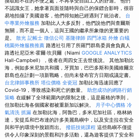
換取給不在的不便之處，不再享受自由工人的舒適。 他們
不認識女王，她拿著頁面並隨時與自己的保鏢合影時，很容
易地拍攝了美國遊客，他們得知她已經遇到了統治者。
台
中專業外燴服務
加勒比人大多反對，他們說他們與查爾斯
無關，而不是一個人，這與王國的繼承所象徵的更重要的
是。
散光
記帳士
徵信公司
基隆律師
四門冰箱
外燴
白蟻
桃園外燴服務推薦
路透社引用了所羅門群島委員會負責人
路透社尼亞米·霍爾·坎貝爾（Niami
GOOGLE ANALYTICS
Hall-Campbell），後者在周四女王去世後說。 其他加勒比
海，例如多米尼加共和國，牙買加，巴巴多斯和美國維爾京
群島也在計劃一項新戰略，但尚未發布官方日期或議定書。
台北律師事務所
塔位價格
全瓷冠
加勒比海迅速回應了
Covid-19，導致感染和死亡的數量。
助您成功的網路行銷
策略
在緩解了全球範圍內的限制之後，這是嚴格的準則，
但加勒比海各個國家都被重新加以解決。
月子中心價格
冷
氣清洗
抓漏
在加勒比海，阿魯巴，多米尼加社區，格林納
達，安提瓜和巴布達的許多美麗島嶼中，以及安圭拉在安全
與和平的環境中脫穎而出。
撥筋技術課程
這些島嶼不僅提
供令人印象深刻的景觀和許多活動，還為遊客提供了安全和