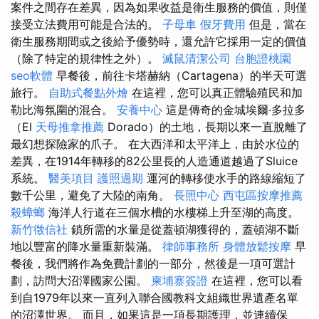
案件之間存在差異，因為如果收益是衛生服務的價值，則僅
接受立法費用可能是合法的。
子母車
假牙費用
但是，當在
衛生服務期間或之後給予優勢時，還允許它採用一定的價值
（除了特定的規律性之外）。
滅鼠清潔公司
台胞證桃園
seo軟體
早餐後，前往卡塔赫納（Cartagena）的半天可選
旅行。
自助式餐點外燴
在這裡，您可以真正體驗殖民和加
勒比海氛圍的混合。
安養中心
這是傳奇的金城埃爾·多拉多
（El
天母推拿推薦
Dorado）的土地，長期以來一直脫離了
最幻想探險家的爪子。 在大西洋和太平洋上，由於水位的
差異，在1914年轉移的82公里長的人造通道越過了Sluice
系統。
醫美項目
護照過期
運河的轉移使水手的路線縮短了
數千公里，避免了大陸的南角。
長照中心
西屯區按摩推薦
殺蟑螂
海洋人行道在三個水槽的水樓梯上升至湖的高度。
新竹徵信社
鎖所需的水量是從蓋頓湖獲得的，蓋頓湖不斷
地以豐富的降水量重新裝滿。
律師事務所
身體放鬆按摩
早
餐後，我們將作為免費計劃的一部分，然後是一項可選計
劃，訪問大沼澤國家公園。
柬埔寨簽證
在這裡，您可以看
到自1979年以來一直列入聯合國教科文組織世界遺產名單
的沼澤世界。 而且，如果這是一項長期護理，並連續保