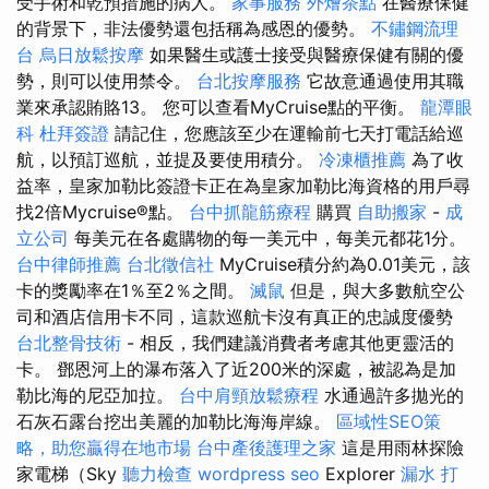
受手術和乾預措施的病人。
家事服務
外燴茶點
在醫療保健
的背景下，非法優勢還包括稱為感恩的優勢。
不鏽鋼流理
台
烏日放鬆按摩
如果醫生或護士接受與醫療保健有關的優
勢，則可以使用禁令。
台北按摩服務
它故意通過使用其職
業來承認賄賂13。 您可以查看MyCruise點的平衡。
龍潭眼
科
杜拜簽證
請記住，您應該至少在運輸前七天打電話給巡
航，以預訂巡航，並提及要使用積分。
冷凍櫃推薦
為了收
益率，皇家加勒比簽證卡正在為皇家加勒比海資格的用戶尋
找2倍Mycruise®點。
台中抓龍筋療程
購買
自助搬家
-
成
立公司
每美元在各處購物的每一美元中，每美元都花1分。
台中律師推薦
台北徵信社
MyCruise積分約為0.01美元，該
卡的獎勵率在1％至2％之間。
滅鼠
但是，與大多數航空公
司和酒店信用卡不同，這款巡航卡沒有真正的忠誠度優勢
台北整骨技術
- 相反，我們建議消費者考慮其他更靈活的
卡。 鄧恩河上的瀑布落入了近200米的深處，被認為是加
勒比海的尼亞加拉。
台中肩頸放鬆療程
水通過許多拋光的
石灰石露台挖出美麗的加勒比海海岸線。
區域性SEO策
略，助您贏得在地市場
台中產後護理之家
這是用雨林探險
家電梯（Sky
聽力檢查
wordpress seo
Explorer
漏水 打