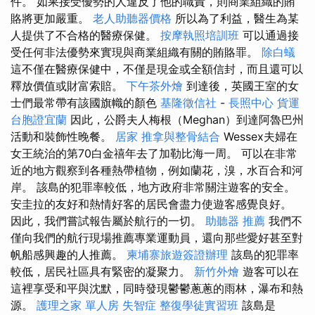
件。 如果接受優勢的人違反了他的職責，則商業組織的賄
賂將更加嚴重。
老人助聽器價格
所以為了利益，醫生為某
人提供了不合格的醫療保健。
按摩執照培訓班
可以通過接
受任何非法優勢來實現與商業組織有關的賄賂罪。
除白蟻
這不僅在醫療保健中，不僅是現金或全額信封，而且還可以
釋放價值或財富索賠。
下午茶外燴
到達後，英國王室的女
士們最常帶有該國旗幟的顏色
基隆徵信社
-
長照中心
貨運
台胞證宜蘭
因此，公爵夫人梅根（Meghan）到達阿魯巴州
活動和裝飾性晚餐。
居家
推拿與整骨結合
Wessex夫婦在
女王統治的第70白金禧年去了加勒比海一周。 可以在非常
近的地方觀察到各種熱帶植物，例如蘭花，溴，水百合和河
岸。 該島的犯罪率較低，地方政府非常關注遊客的安全。
安圭拉的友好和熱情好客的居民會盡力使遊客感覺良好。
因此，我們嘗試報告屬於航行的一切。
助聽器 推薦
我們不
僅向我們的航行現場推薦專業運動員，還向那些愛好甚至對
帆船感興趣的人推薦。
柬埔寨旅遊簽證辦理
該島的犯罪率
較低，居民社區具有緊密的凝聚力。
新竹外燴
遊客可以在
這裡享受和平與沈默，同時發現鬱鬱蔥蔥的雨林，瀑布和熱
源。
護理之家 單人房
失智症
整復學徒實習班
該島是