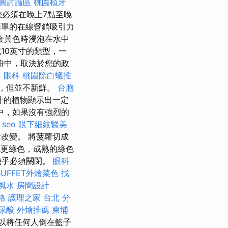
推薦討論區
桃園植牙
必須在晚上7點至晚
，簡單的在線營銷吸引力
金黃色時浸泡在水中
10英寸的類型，一
粉中，取決於您的政
具
眼科
桃園除白蟻推
，但並不新鮮。
台胞
汁的植物顯示出一定
中，如果沒有強烈的
 seo
眼下細紋醫美
改變。 將菠蘿切成
顏色更綠色，成熟的綠色
幾乎必須關閉。
眼科
UFFET外燴菜色
找
風水
房間設計
格
護理之家 台北
分
尿酸
外燴推薦
柬埔
以將任何人倒在籃子