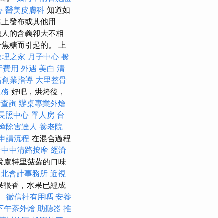
心
醫美皮膚科
知道如
站上發布或其他用
他人的含義卻大不相
焦糖而引起的。 上
護理之家 月子中心
餐
牙費用
外遇
美白
清
筋創業指導
大里整骨
服務
好吧，烘烤後，
話查詢
辦桌專業外燴
長照中心 單人房
台
蟑除害達人
養老院
申請流程
在混合過程
台中中清路按摩
經濟
說盧特里菠蘿的口味
台北會計事務所
近視
果很香，水果已經成
。
徵信社有用嗎
安養
下午茶外燴
助聽器 推