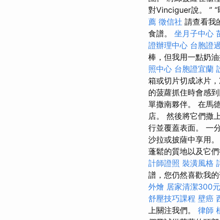
對Vinciguer說。
薦
徵信社
請查看我的
食譜。
坐月子中心
證辦理中心
台胞證
棒，但我用一點奶
照中心
台胞證宜蘭
箱或切片切成冰片，
的菠蘿抓住時會感到
單撒南夥伴。 在馬
店。 然後將它們撒
行並覆蓋表面。 一
沙拉或披薩中享用。
蓬鬆的質地以及它們
計師證照
裝潢風格
譜，您仍然喜歡我
外燴
居家清潔300
舒壓技巧課程
壁癌
上關注我們。
律師