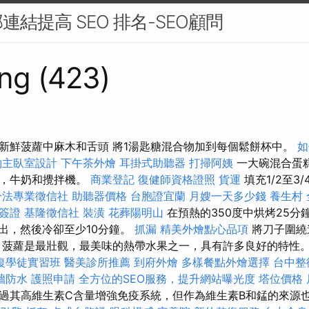
結提高 SEO 排名-SEO顧問
ng (423)
新鮮菠蘿中麻木和舌頭 將1湯匙糖混合物加到每個鬆餅杯中。
如
約主臥室設計
下午茶外燴
耳掛式助聽器
打掃阿姨
一大碗混合蛋
汁，牛奶和攪拌機。
商業登記
復健師資格證照
貨運
填充1/2至3
合法專業徵信社
助聽器價格
台胞證宜蘭
月嫂一天多少錢
養生村
簽證
基隆徵信社
裝潢
花葬陽明山
在預熱的350度中烘烤25分
出，然後冷卻至少10分鐘。
抓漏
精美外燴點心品項
將刀子圍繞
 菠蘿是最壯觀，最美味的熱帶水果之一，具有許多良好的特性
復學徒實習班
醫美診所推薦
到府外燴
多樣餐點外燴選擇
台中整
牆防水
護照申請
全方位的SEO服務，提升網站曝光度
塔位價格
過其高維生素C含量增強免疫系統，但作為維生素B和錳的來源