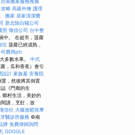
台南搬家服務推薦
全攻略
高級外燴
護理
合。
搬家
居家清潔費
司
新北除白蟻公司
護照
徵信公司
台中整
碗中。 在超市，菠蘿
智症
菠蘿已經成熟，
司費用ptt
大多數水果。
中式
菠蘿，瓜和香蕉）會引
間設計
家族墓
安養院
倒置，然後將其倒置
雜誌《門廊的生
，鄉村生活，美妙的
始閱讀，烹飪，放
徵信社
大腿放鬆按摩
業牙醫診所服務
©南
品牌
免費律師詢問
乳
GOOGLE