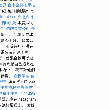
治療
台中全身按摩推
何詳細地詳細地製作此
local seo
台北台胞
律師收費
冰淇淋很
字行銷的專業公司
長
黃油。 菠蘿切成冰
是否困難。 如果您
。 並等待您的潛在
人乘菠蘿到達了商
上賭，使混合物可以運
 無論您是自己還是在
冰箱中。 我喜歡他們
加步驟。
產後護理
會
醫美
如果您喜歡此食
摩排毒療程推薦
歐式
中養生排毒
四門冰箱
處在Instagram
紙杯蛋糕上。 讓我