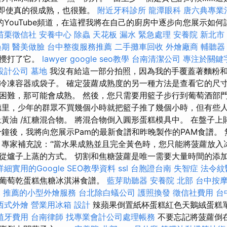
 ” “即使真的很成熟，也很難。
附近牙科診所
龍潭眼科
唐六典專業
YouTube頻道，在這裡我將在自己的廚房中逐步向您展示如
苗栗徵信社
安養中心
除蟲
天花板 漏水 緊急處理
安養院 新北市
過期
醫美做臉
台中整復服務推薦
二手攤車回收
外燴廠商
輔聽器
油攪打了它。
lawyer
google seo教學
台南清潔公司
專注於關鍵
設計公司
墓地
我沒有給這一部分拍照，因為我的手覆蓋著麵粉和
冷凍容器或袋子。 確定菠蘿成熟度的另一種方法是查看它的尺寸
困難，那可能會成熟。 然後，您只需要用籃子步行到葡萄酒部門
德里，少年的群眾不買幾個小時就把籃子推了幾個小時，但有些
上黃油 /紅糖混合物。 將混合物倒入圓形蛋糕模具中。 在盤子
分鐘後，我將向您展示Pam的最新食譜和昨晚製作的PAM食譜。
 專家補充說：“當水果成熟並且完全黃色時，您只能將菠蘿放入
從爐子上蒸的方式。 切割和焦糖菠蘿是唯一需要大量時間的添
詳細實用的Google SEO教學資料
ssl
台胞證台南
失智症
法令紋
的葡萄乾蛋糕焦糖冰淇淋食譜。
藍芽助聽器
安養院 北部
台中按
元
推薦的小型外燴服務
台北除白蟻公司
護照換發
徵信社費用
台
西式外燴
營業用冰箱
設計
辣蘋果倒置紙杯蛋糕紅色天鵝絨蛋糕單擊此
植牙費用
台南律師
找專業會計公司處理帳務
不要忘記將菠蘿倒在