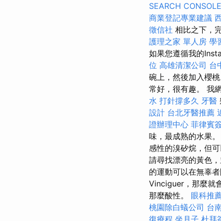
SEARCH CONSOL
商業登記專業建議
徵信社
相比之下，
護理之家 單人房
學
如果您遵循我的Ins
位
高雄清潔公司
台
碗上，然後加入櫻桃
常好，很有趣。 我
水 打針撐多久
牙醫
設計
台北牙醫推薦
證辦理中心
菲律賓
味，最成熟的水果
感性的溴矽烷，但可
請尋找漂亮的黃色
的運動可以在無辜者
Vinciguer，那麼
那麼酸性。
眼科推
桃園除白蟻公司
台
復療程
坐月子
杜拜