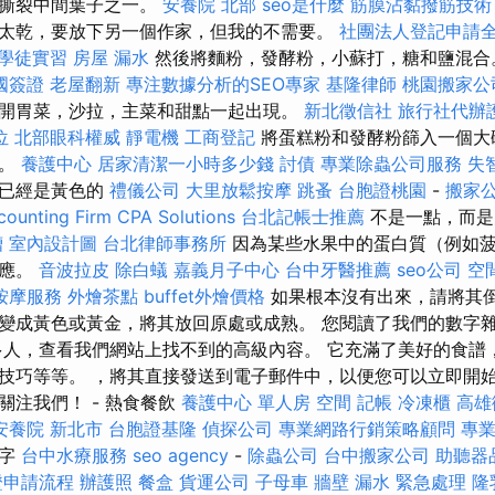
部撕裂中間葉子之一。
安養院 北部
seo是什麼
筋膜沾黏撥筋技術
太乾，要放下另一個作家，但我的不需要。
社團法人登記申請
學徒實習
房屋 漏水
然後將麵粉，發酵粉，小蘇打，糖和鹽混
國簽證
老屋翻新
專注數據分析的SEO專家
基隆律師
桃園搬家公
開胃菜，沙拉，主菜和甜點一起出現。
新北徵信社
旅行社代辦
位
北部眼科權威
靜電機
工商登記
將蛋糕粉和發酵粉篩入一個大
的。
養護中心
居家清潔一小時多少錢
討債
專業除蟲公司服務
失
它已經是黃色的
禮儀公司
大里放鬆按摩
跳蚤
台胞證桃園
-
搬家公
ounting Firm CPA Solutions
台北記帳士推薦
不是一點，而是
槽
室內設計圖
台北律師事務所
因為某些水果中的蛋白質（例如
反應。
音波拉皮
除白蟻
嘉義月子中心
台中牙醫推薦
seo公司
空
按摩服務
外燴茶點
buffet外燴價格
如果根本沒有出來，請將其
變成黃色或黃金，將其放回原處或成熟。 您閱讀了我們的數字
多人，查看我們網站上找不到的高級內容。 它充滿了美好的食譜
技巧等等。 ，將其直接發送到電子郵件中，以便您可以立即開
m上關注我們！ - 熱食餐飲
養護中心 單人房
空間
記帳
冷凍櫃
高雄
安養院 新北市
台胞證基隆
偵探公司
專業網路行銷策略顧問
專
文字
台中水療服務
seo agency
-
除蟲公司
台中搬家公司
助聽器
證申請流程
辦護照
餐盒
貨運公司
子母車
牆壁 漏水 緊急處理
隆