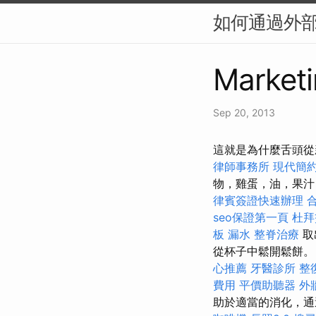
如何通過外部連
Marketi
Sep 20, 2013
這就是為什麼舌頭從
律師事務所
現代簡
物，雞蛋，油，果
律賓簽證快速辦理
seo保證第一頁
杜拜
板 漏水
整脊治療
取
從杯子中鬆開鬆餅。
心推薦
牙醫診所
整
費用
平價助聽器
外
助於適當的消化，通