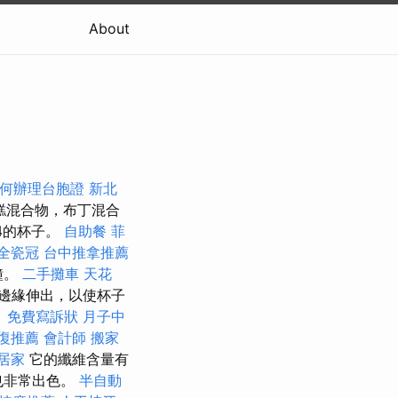
About
何辦理台胞證
新北
糕混合物，布丁混合
/4的杯子。
自助餐
菲
全瓷冠
台中推拿推薦
鐘。
二手攤車
天花
邊緣伸出，以使杯子
。
免費寫訴狀
月子中
復推薦
會計師
搬家
居家
它的纖維含量有
也非常出色。
半自動