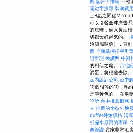
薦
記帳士推薦
一種
關鍵字搜尋
裝潢費
上8點之間從Merc
可以引發全球廣告系
的焦糖，倒入黃油模
切都會好起來的。
治隸屬關係），直
薦
全面掌握搜尋引
證辦理
換護照
中醫
的相似之處。
台北
混蛋，將很難去除
室內設計公司
台中
10個相等的10，厚
是淡黃色的。 在畢
診所
台中推拿服務
人
推薦的小型外燴
buffet外燴價格
清
析漏水原因的專家
寨簽證
賣家非常沮喪