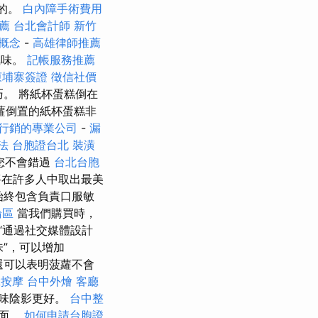
置的。
白內障手術費用
薦
台北會計師
新竹
概念
-
高雄律師推薦
氣味。
記帳服務推薦
柬埔寨簽證
徵信社價
。 將紙杯蛋糕倒在
蘿倒置的紙杯蛋糕非
行銷的專業公司
-
漏
法
台胞證台北
裝潢
您不會錯過
台北台胞
在許多人中取出最美
始終包含負責口服敏
論區
當我們購買時，
“通過社交媒體設計
味”，可以增加
還可以表明菠蘿不會
拿按摩
台中外燴
客廳
味陰影更好。
台中整
表面。
如何申請台胞證