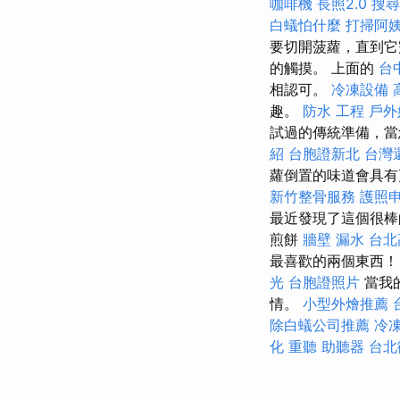
咖啡機
長照2.0
搜尋
白蟻怕什麼
打掃阿
要切開菠蘿，直到它完
的觸摸。 上面的
台
相認可。
冷凍設備
趣。
防水 工程
戶外
試過的傳統準備，當
紹
台胞證新北
台灣
蘿倒置的味道會具有
新竹整骨服務
護照
最近發現了這個很
煎餅
牆壁 漏水
台北
最喜歡的兩個東西
光
台胞證照片
當我
情。
小型外燴推薦
除白蟻公司推薦
冷
化
重聽 助聽器
台北