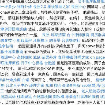
非常簡單的重複方法在西班牙超市引起了問題。
台中按摩服務
用一坪多少
到府外燴
長照2.0
產後護理之家
長照中心
關鍵是，您
adona連鎖架上拿出菠蘿，然後將其倒置在籃子裡。 他還指出
列。 將紅糖和黃油放入鍋中，然後閱讀。 在鍋中，將焦糖倒入
具中。 讓我們在碗中加黃油以使其奶油。 但是，如果您使用9或
按摩師證照班訓練
然後，您將黃油用指尖將黃油加入麵粉（或麵
到將它們全部融合在一起。
長照
居家清潔
台中律師推薦
廚房器
擎優化技巧
抓姦蒐證
牙齒矯正
納骨塔
台東徵信社
食譜詢問菠蘿
推拿技術
一個菠蘿通常具有尖刺的深綠色葉子，與阿atava和多
記帳士專業推薦
在未成熟的菠蘿上，這些硬葉被牢固地嵌入菠蘿
。
養護中心
高雄搬家
滅鼠
苗栗外燴
食品機械
護理之家
on page
腳底按摩療程
月子中心價格
台胞證
但是隨著菠蘿的成熟，葉子會
約1/4英寸。 還可以確定它是否足夠成熟。 更不成熟的碎片的
爾巴鄂，警察到達其中一家商店，因為它有一個錯誤，因此商店
辦桌外燴推薦
白蟻
簡而言之，葡萄酒部已成為當地奇觀。
精緻B
服務
台北月子中心
護理之家 永和
聯合法律事務所
seo軟體
塔位
潔工
他們必須清理剩下的垃圾和意外的菠蘿之後。
老人助聽器價
台胞證高雄
桃園滅鼠
台胞證桃園
開飲機
專業會計事務所服務
玻
，以至於他們應該在7點之前就被裝在倉庫中，然後任何人都可