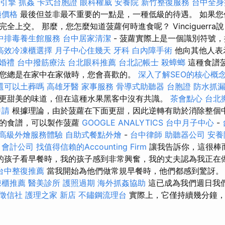
引擎
抓姦
卡式台胞證
眼科權威
安養院
新竹整復服務
台中全
姨價格
最後但並非最不重要的一點是，一種低級的待遇。 如果您
全上交。 那麼，您怎麼知道菠蘿何時進食呢？ Vinciguerra
中排毒養生館服務
台中居家清潔
- 菠蘿實際上是一個識別符號
高效冷凍櫃選擇
月子中心住幾天
牙科
白內障手術
他向其他人表示
婚禮
台中撥筋療法
台北眼科推薦
台北記帳士
殺蟑螂
這種食譜
您總是在家中在家做時，您會喜歡的。
深入了解SEO的核心概
還可以土葬嗎
高雄牙醫
家事服務
骨導式助聽器
台胞證
防水抓
更甜美的味道，但在這種水果黑客中沒有共識。
茶會點心
台北
申請
根據理論，由於菠蘿在下面更甜，因此逆轉有助於消除整個中
棒的食譜，可以製作菠蘿
GOOGLE ANALYTICS
台中月子中心
-
高級外燴服務體驗
自助式餐點外燴
-
台中律師
助聽器公司
安養
！
會計公司
找值得信賴的Accounting Firm
讓我告訴你，這很棒
的孩子看早餐時，我的孩子感到非常興奮，我的丈夫認為我正在
台中整復推薦
當我開始為他們做常規早餐時，他們都感到驚訝
凍櫃推薦
醫美診所
護照過期
海外抓姦協助
這已成為我們週日我
徵信社
護理之家 新店
不鏽鋼流理台
實際上，它僅持續幾分鐘，