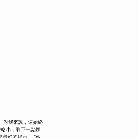
對我來說，這始終
譜略小，剩下一點麵
是最好的提示。 ”他