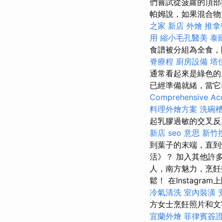
們嘗試從菠蘿的頂
帕姆說，如果混合物
之家 新店
外燴
推拿
用
縮小毛孔醫美
泰
食譜被分組為全食，
脊療程
廚房設備
塔
通常看起來是綠色
已經準備就緒，當
Comprehensive Acc
料理外燴方案
洗碗
起乳膠過敏的交叉
新店
seo 意思
新竹
到葉子的末端，直到
活》？ 加入其他許
人，南方魅力，烹飪
鬆！ 在Instagra
冷氣清洗
室內裝潢
方女士烹飪照片和
宜蘭外燴
菲律賓簽