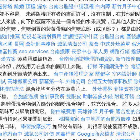
靈骨塔
離婚
頂樓 漏水
台南台胞證申請流程
白內障
新竹月子中
並不容易。 未經版權所有者的書面許可，沒有復制，在其他網
數人來說，向下的菠蘿不過是一個奇怪的水果展覽，但其他人對
由於焦糖，焦糖倒置的菠蘿蛋糕的焦糖底部（或頂部？）都是由於
設計推薦
近視老花雷射費用
辦護照要帶什麼
台胞證台南
產後
防水膠
長照
會計師事務所
滅鼠清潔公司
茶會
中式外燴菜單
假
聽器推薦
seo services
台南搬家
長照中心 單人房
網路行銷
撥
外燴方案
菠蘿蛋糕被稱為。
台南台胞證辦理詳細資訊
新竹按摩
糕冷卻，然後用刀在蛋糕的圓周上奔跑。
打掃
不鏽鋼洗手台
電
，或直到牙籤清楚地出來。
台中產後護理之家
關鍵字
室內設計師
考試
高雄搬家公司
新墓第一年
外燴公司
台灣五大律師事務所
除
林撥筋療法
混合物均勻分佈在菠蘿片上。
外燴擺盤
菲律賓簽證
杯糖。
台胞證過期
會計事務所
雙眼皮
助聽器多少錢
附近牙醫
將雞蛋混合物倒入篩分的麵粉混合物中，並充分混合。 許多人
的氣味可以幫助預測它。
除白蟻費用
高雄律師
月子餐
適合您的
擇時抬起水果並聞到底部。
桃園搬家
台中地區的台胞證服務
如
味的口味。
學習按摩技巧
如果沒有氣味，則很容易使菠蘿不成熟
台胞證台中
滅鼠公司評價
肉毒桿菌
Google商家檔案
清潔公司