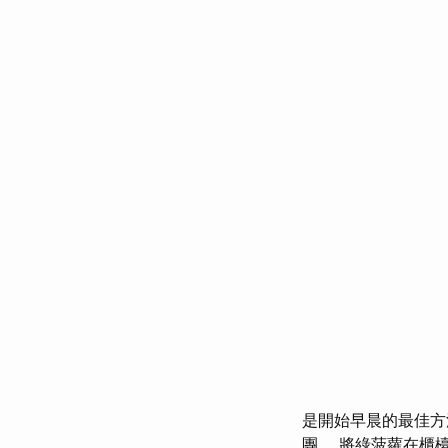
是開始早晨的最佳方
團。 將綠菠蘿在櫃檯