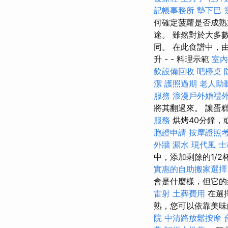
記帳事務所
墊下巴
何確定菠蘿是否成熟
途。 雖然對於大多
同。 在此食譜中，
升 - - 料理示範
室內
飲設備回收
吧檯桌
潔
護照過期
老人助
服務
浪漫戶外婚禮
將其翻過來。 讓蛋
服務
烘烤40分鐘
胞證申請
按摩證照
外牆 漏水
現代風
士
中，添加剩餘的1/2
實惠的自助搬家選擇
會是什麼樣，但它
雷射
土葬費用
在選
熟，您可以依靠美
院
中清路放鬆按摩