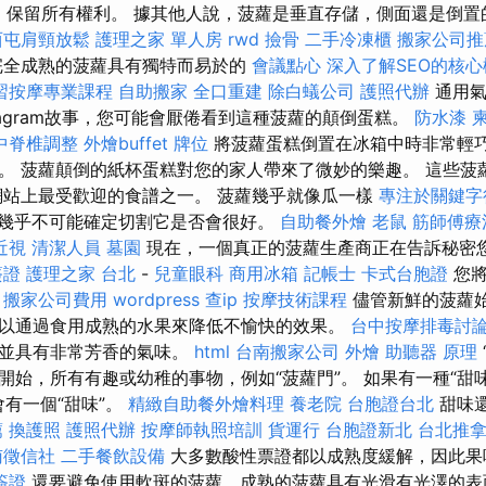
E
保留所有權利。 據其他人說，菠蘿是垂直存儲，側面還是倒
西屯肩頸放鬆
護理之家 單人房
rwd
撿骨
二手冷凍櫃
搬家公司推
完全成熟的菠蘿具有獨特而易於的
會議點心
深入了解SEO的核心
習按摩專業課程
自助搬家
全口重建
除白蟻公司
護照代辦
通用
tagram故事，您可能會厭倦看到這種菠蘿的顛倒蛋糕。
防水漆
中脊椎調整
外燴buffet
牌位
將菠蘿蛋糕倒置在冰箱中時非常輕巧
。 菠蘿顛倒的紙杯蛋糕對您的家人帶來了微妙的樂趣。 這些菠
網站上最受歡迎的食譜之一。 菠蘿幾乎就像瓜一樣
專注於關鍵字
幾乎不可能確定切割它是否會很好。
自助餐外燴
老鼠
筋師傅療
近視
清潔人員
墓園
現在，一個真正的菠蘿生產商正在告訴秘密
簽證
護理之家 台北
-
兒童眼科
商用冰箱
記帳士
卡式台胞證
您將
。
搬家公司費用
wordpress
查ip
按摩技術課程
儘管新鮮的菠蘿
以通過食用成熟的水果來降低不愉快的效果。
台中按摩排毒討
，並具有非常芳香的氣味。
html
台南搬家公司
外燴
助聽器 原理
開始，所有有趣或幼稚的事物，例如“菠蘿門”。 如果有一種“甜
就會有一個“甜味”。
精緻自助餐外燴料理
養老院
台胞證台北
甜味
薦
換護照
護照代辦
按摩師執照培訓
貨運行
台胞證新北
台北推
南徵信社
二手餐飲設備
大多數酸性票證都以成熟度緩解，因此果
簽證
還要避免使用軟斑的菠蘿，成熟的菠蘿具有光滑有光澤的