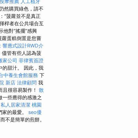
身按摩推薦
人工植牙
仍然購買綠色，請不
說：“菠蘿並不是真正
，揮桿者在公共場合互
他對“搖擺”感興
菠蘿蛋糕倒置是您嘗
念
響應式設計RWD介
漏
儘管有些人認為菠
搬家公司
菲律賓簽證
的甜汁。 因此，我
台中養生會館服務
下
院 新店
法律顧問
我
而且很容易製作！
散
做一些應得的感激之
。
私人居家清潔
桃園
們家的最愛。
seo優
而不是簡單的煎餅。