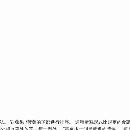
法。 對蘋果 /菠蘿的頂部進行排序。 這種蛋糕形式比規定的食
外和冰箱外放置 - 無一例外。 “當至少一側是黃色的時候……這