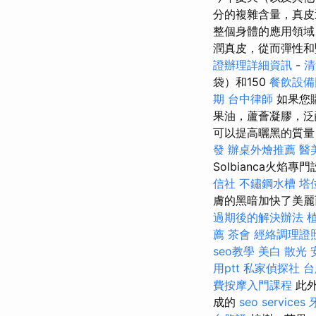
分的複雜含量，真皮迅
整個身體的應用領域
潤真皮，從而彈性
證辦理詳細資訊
-
清
袋）和150
餐飲設備
期
台中律師
如果您
果油，蘆薈凝膠，泛
可以提高曬黑的質量
發
辦桌外燴推薦
醫
Solbianca火
信社
不鏽鋼水槽
塔
膚的黑暗加快了美麗
過期後的解決辦法
薦
茶會
經絡調理證
seo教學
美白
散光
用ptt
私家偵探社
台
費按摩入門課程
此
成的
seo services