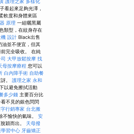
潢
護理之家
多樣化
的瓶子看起來足夠光澤，
的柔軟度和身體來區
器 原理
一組曬黑屬
色類型，在紋身存在
飲機
設計
Black出售
奶油並不便宜，但其
前完全吸收。 在純
公司
大甲放鬆按摩
找
天母按摩療程
您可以
所
白內障手術
自助餐
驚訝。
護理之家 永和
下以避免擦拭活動
餐多少錢
主要百分比
乎看不見的銀色閃閃
鍵字行銷專家
台北搬
濾除不愉快的氣味。
安
面脫穎而出。
天母撥
廣學習中心
牙齒矯正