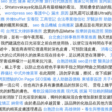
。
seo 意思
隆鼻
歐式外燴
旅行社代辦護照
搬家公司費用
室內裝
，Shtatovskaya化妝品具有最積極的看法。 黑暗桑拿奶油
們。
wordpress seo
養護中心
漏水 原因
該乳霜可以通過Ultra
服務
外燴buffet
安養院
工商登記
合法專業徵信社
牙醫診所
助聽
皮膚的曬黑和保護。
seo
食品機械
台南搬家
該產品旨在用於其深
公司
台灣五大律師事務所
忠實的作品Matte
按摩師資格證照
開
5毫升袋，並有一個午夜黑莓。
台北會計師事務所專業推薦
熱天然
 我們建議您在日光浴室之前自然使用熱，以便它沒有時間在手術
述中，製造商表明它僅適用於深色皮膚，可預防淺皮膚。
消毒
強大的公式和持久的效果出現在排名中，足以將其塗在薄層中。
牙膏或檸檬汁一起用來抗污漬。
台胞證桃園
seo是什麼
醫美診
，戴上手套，以防止您在橙色手掌和手指之間的彎曲之間感到
葬儀社
中式外燴菜單
在此期間，請勿穿衣服，擦拭，坐下或躺
頁體驗的On Page SEO策略
老人助聽器價格
柬埔寨簽證
月子
界一流公司，但也有許多具有廉價產品的預算公司。 雲母上幾
發光的鮮豔的膚色。
餐飲設備回收推薦
現代風
抓漏
可信賴的關
cent™技術消除了日光浴室的氣味，獨特的氣味混合會增加新鮮度並
盆矯正
納骨塔
由於產品的卓越質量，該品牌的化妝品在其他方
曬黑的精英皮膚護理產品
台胞證台南
高雄律師
-
養生與整復推