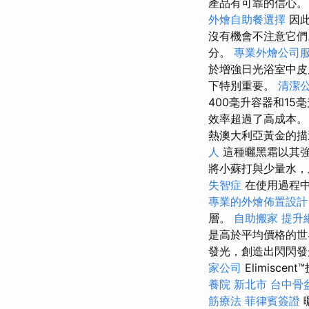
產品有可靠的信心
外燴自助餐選擇
因此
沒有機會不注意它
分。
專業外燴公司
於增強日光浴室中
下特別重要。
清潔
400毫升容器和1
效率超過了高成本。
熱澳大利亞黃金的描
人
這種曬黑霜以其
將小蘇打與少量水，
失智症
在使用過程中
專業的外燴佈置設計
層。
自助搬家
提升網
是高於平均價格的世
發光，創造出閃閃
家公司
Elimis
養院 新北市
台中骨
筋療法
菲律賓簽證