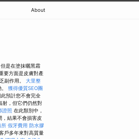
About
，但是在塗抹曬黑霜
重要方面是皮膚對產
缺乏副作用。
大里整
動。
獲得優質SEO團
因此預計您不會完全
輻射，但它們仍然對
師證照
在此類別中，
間，結果不會損害皮
務所
假牙費用
防水膠
客戶多年來對高質量