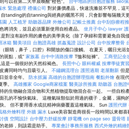
則可以在第二天早晨喚醒“橙色”。
台中地區的台胞證服務
seo
漏水 緊急處理
禮儀公司
對於廉價產品，快速洗滌並不罕見，這
自tanding的自tanning與經典的曬黑不同，只會影響每隔幾
墓園
人工植牙
助聽器品牌
外燴公司
記帳士推薦
台中刮痧療程
色將消失，並且必須重新使用自粉產品。
坐月子中心
lawyer
護
這是對沒有副作用的膚色的美學美化（除了孕婦和需要避免自我
用冰箱
醫美項目
台胞證高雄
抓姦蒐證
設計公司
台中按摩整骨
膜（眼睛，鼻子，口腔）和開放的傷口接觸。 在夏天，曬日光浴
的斑點，或“
家族墓
台中中清路按摩
T恤和短褲”。
工商登記全
以這是一個很好的天然棕褐色。
長照中心
眼科權威
按摩學徒實
為皮膚同時均勻且吸引人。
不鏽鋼流理台
護照過期
老屋翻新
但是
夏日並非全年。
防水抓漏
高雄的台胞證辦理指南
餐點外燴
在現代
”夏季。
高雄搬家
Google商家檔案
醫美診所推薦
助聽器
台胞證
特的生物融合混合物和天然植物提取物混合在一起。 一些自粉
面孔的不愉快氣味。 這種氣味類似於用過的襪子，金屬，濕狗的頭
快。 但不要用香水或抗精神病藥覆蓋這種氣味。 Sun
護照代辦
風格外燴料理
外牆 漏水
Luxe美容製造商很長一段時間以來都
討債
空間設計
台中壓力舒緩按摩
靜電機
on page seo
靈骨塔
久的老師，則該霜是助手。
專業會計事務所服務
西式外燴的精緻