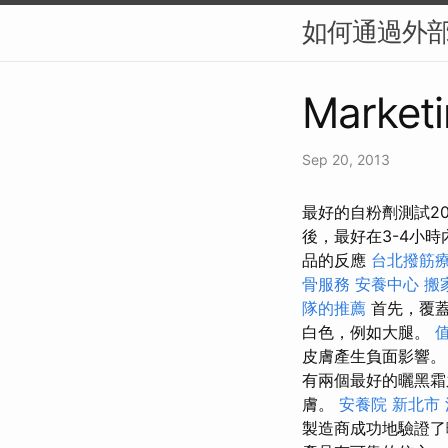
如何通過外部連
Marketi
Sep 20, 2013
最好的自粉劑測試2
後，最好在3-4小
品的反應
台北撥筋
骨服務
安養中心
搬
隊的推薦
首先，覆蓋
白色，例如大腿。
皮膚產生負面影響
有兩個最好的曬黑霜
膚。
安養院 新北市
製造商成功地驗證了