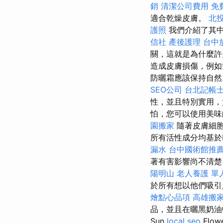
銷
清潔公司費用
免
適合乾燥皮膚。
北
護照
我們介紹了其中
信社
產後護理
台中
關，這就是為什麼許
造成皮膚損傷，例如
防曬霜應該保持自
SEO公司
台北記帳
性，並且特別實用
怕，您可以使用美味
園搬家
隨著皮膚細胞
所有活性成分均基於
漏水
台中國術館推
著有害影響尚不清楚
陽明山
老人養護 單
於所有想以他們吸引
燴點心品項
高雄搬
品，並且在曬黑奶油中特別
Sun
local seo
Flowe