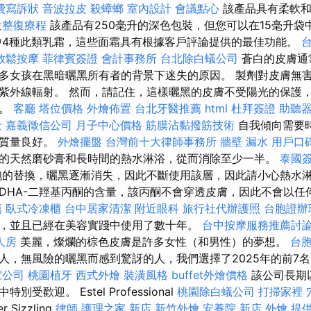
費寫訴狀
音波拉皮
殺蟑螂
室內設計
會議點心
該產品具有柔軟和
投整復療程
該產品有250毫升的深色包裝，但您可以在15毫升
4種此類乳霜，這些面霜具有根據客戶評論提供的最佳功能。
放鬆按摩
菲律賓簽證
會計事務所
台北除白蟻公司
蒼白的皮膚通
多女孩在黑暗曬黑所有者的背景下迷失的原因。 製劑對皮膚無
紫外線輻射。 然而，請記住，這樣曬黑的皮膚不受陽光的保護
然。
客廳
塔位價格
外燴佈置
台北牙醫推薦
html
杜拜簽證
助聽器
士
嘉義徵信公司
月子中心價格
筋膜沾黏撥筋技術
自我傾向需要
，質量良好。
外燴擺盤
台灣前十大律師事務所
牆壁 漏水
用戶口
的天然磨砂膏和長時間的熱水淋浴，從而消除至少一半。
泰國
的替換，曬黑逐漸消失，因此不斷使用該層，因此請小心熱水
DHA-二羥基丙酮的含量，該丙酮不會穿透皮膚，因此不會以任
薦
臥式冷凍櫃
台中居家清潔
附近眼科
旅行社代辦護照
台胞證辦
，並且已經在美容實踐中使用了數十年。
台中按摩服務推薦討
人房
美麗，燦爛的棕色皮膚是許多女性（和男性）的夢想。
台
人，無風險的曬黑而感到驚訝的人，我們選擇了2025年的前7
家公司
桃園植牙
西式外燴
裝潢風格
buffet外燴價格
該公司長期
受歡迎。 Estel Professional
桃園除白蟻公司
打掃家裡
r Sizzling
律師
護理之家 新店
新竹外燴
安養院 新店
外燴
提