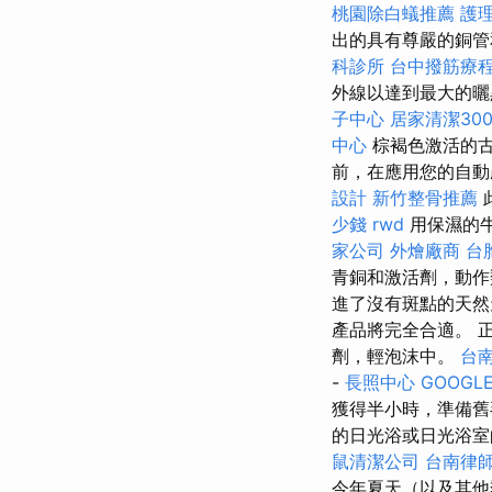
桃園除白蟻推薦
護理
出的具有尊嚴的銅
科診所
台中撥筋療
外線以達到最大的
子中心
居家清潔30
中心
棕褐色激活的古
前，在應用您的自動
設計
新竹整骨推薦
少錢
rwd
用保濕的
家公司
外燴廠商
台
青銅和激活劑，動作
進了沒有斑點的天
產品將完全合適。 
劑，輕泡沫中。
台
-
長照中心
GOOGLE
獲得半小時，準備
的日光浴或日光浴
鼠清潔公司
台南律
今年夏天（以及其他