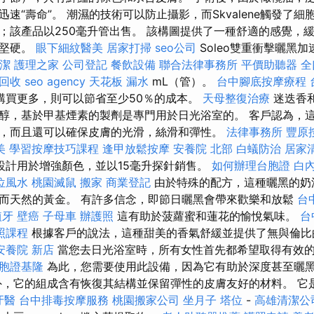
速“壽命”。 潮濕的技術可以防止攝影，而Skvalene觸發了細
；該產品以250毫升管出售。 該構圖提供了一種舒適的感覺，
和堅硬。
眼下細紋醫美
居家打掃
seo公司
Soleo雙重衝擊曬黑
潔
護理之家
公司登記
餐飲設備
聯合法律事務所
平價助聽器
全
回收
seo agency
天花板 漏水
mL（管）。
台中腳底按摩療程
購買更多，則可以節省至少50％的成本。
天母整復治療
迷迭香
醇，基於甲基煙素的製劑是專門用於日光浴室的。 客戶認為，
，而且還可以確保皮膚的光滑，絲滑和彈性。
法律事務所
豐原
美
學習按摩技巧課程
逢甲放鬆按摩
安養院 北部
白蟻防治
居家
焰專門設計用於增強顏色，並以15毫升探針銷售。
如何辦理台胞證
白
位風水
桃園滅鼠
搬家
商業登記
由於特殊的配方，這種曬黑的奶
而天然的黃金。 有許多信念，即節日曬黑會帶來歡樂和放鬆
台
植牙
壁癌
子母車
辦護照
這有助於菠蘿蜜和蓮花的愉悅氣味。
台
照課程
根據客戶的說法，這種甜美的香氣舒緩並提供了無與倫
安養院 新店
當您去日光浴室時，所有女性首先都希望取得有效
胞證基隆
為此，您需要使用此設備，因為它有助於深度甚至曬
外，它的組成含有恢復其結構並保留彈性的皮膚友好的材料。 它
牙醫
台中排毒按摩服務
桃園搬家公司
坐月子
塔位
-
高雄清潔公