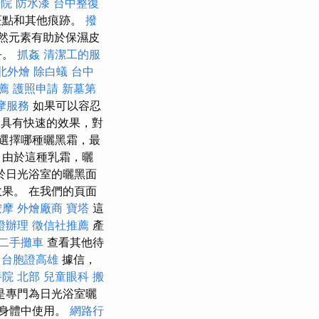
老院
防水漆
台中整復
斑點和其他痕跡。
撥
然元素有助於保濕皮
爭。
抓姦
清潔工的服
北外燴
除白蟻
台中
薦
護照申請
新墓第
摩服務
如果可以容忍
具有快速的效果，對
您選擇哪種曬黑霜，最
，由於這種乳霜，曬
於日光浴室的曬黑面
果。 在我們的頁面
按摩
外燴廠商
寶塔
這
證辦理
徵信社推薦
產
二手攤車
查看其他待
台胞證高雄
據信，
院 北部
兒童眼科
搬
是專門為日光浴室曬
身體中使用。
網路行