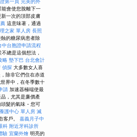
保證第一頁
完美的外
可能會使您脫離下一
天更新一次的頂部皮膚
推薦
這意味著，通過
理之家 單人房
長照
侵蝕的糖尿病患者除
台中台胞證申請流程
並不總是這個想法，
攻略
墊下巴
台北會計
習
偵探
大多數女人喜
，除非它們住在赤道
世界中，在冬季數十
申請
加速器極端使最
產品，尤其是廉價產
髮的氣味 - 您可
養護中心 單人房
滅
喜歡客戶。
嘉義月子中
眼科
附近牙科診所
體驗
宜蘭外燴
明亮的