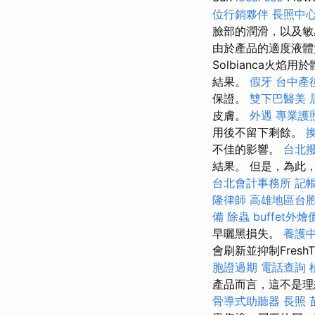
位行銷夥伴
長照中心
臉部的潤滑，以及
由於產品的適度液體
Solbianca火焰
結果。
假牙
台中產
保證。
雙下巴醫美
皮膚。
外遇
專業護
用後不留下剩餘。
不佳的影響。
台北
結果。 但是，為此
台北會計事務所
記
隆律師
高雄地區台
備
除蟲
buffet外燴
早曬黑損失。
養護
會刷新並抑制Fres
胞證過期
電話查詢
產品而言，這不是
骨導式助聽器
長照