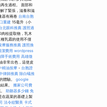
胞再生過程。 面部和
緩解了緊張，滋養和滋
加速器有兩卷
台南台胞
口重建
15毫升（小
台北眼科推薦
護照過
和肉桂提取物，乳木
這種乳霜的使用不僅
按摩服務推薦
護照換
清潔費用
wordpress
內障手術費用
高雄徵
油非常出色，這使皮
中精油按摩
-
台胞證
中律師推薦
除白蟻推
比的體驗。
google
的結果。
搬家公司費
黑。
助聽器多少錢
免
是在蔬菜的基礎上製
司
法令紋醫美
卡式