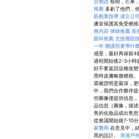
台胞證
桉樹，芒果，
推薦
多虧了他們，他
筋創業指導
成立公
膚並保護其免受燃燒
務內容
律師推薦
長照
眼科推薦
北投撥筋
一年
辦護照要帶什
感受，最好再保留4
過程開始後2-3小
好不要返回這種改變
黑時皮膚略微燃燒。
霜被證明是最深，更
中，我們合作夥伴提
些圖像僅提供信息，
品信息（圖像，描述
售的化妝品或出售
從會議開始後7-1
家費用
在意見中，結
黑的設計。
浪漫戶