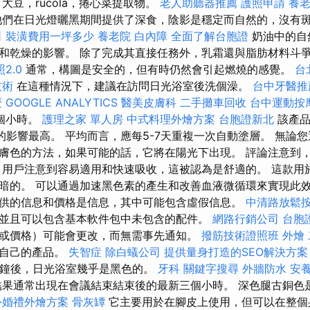
大豆，rucola，捲心菜提取物。
老人助聽器推薦
護照申請
養
們在日光燈曬黑期間提供了深食，陰影是穩定而自然的，沒有
司
裝潢費用一坪多少
養老院
白內障
全面了解台胞證
奶油中的自
和乾燥的影響。 除了完成其直接任務外，乳霜還與脂肪材料斗
2.0
通常，構圖是安全的，但有時仍然會引起燃燒的感覺。
台
技術
在這種情況下，建議在訪問日光浴室後洗個澡。
台中牙醫推
麼
GOOGLE ANALYTICS
醫美皮膚科
二手攤車回收
台中運動按
個小時。
護理之家 單人房
中式料理外燴方案
台胞證新北
該產品
時的影響最高。 平均而言，應每5-7天重複一次自動塗層。 無論
膚色的方法，如果可能的話，它將在陽光下出現。 評論注意到
 用戶注意到容易適用和快速吸收，這被認為是舒適的。 這款用
暗的。 可以通過加速黑色素的產生和改善血液微循環來實現此效
供的信息和價格是信息，其中可能包含虛假信息。
中清路放鬆
並且可以包含基本軟件包中未包含的配件。
網路行銷公司
台胞
或價格）可能會更改，而無需事先通知。
撥筋技術證照班
外燴
您自己的產品。
失智症
除白蟻公司
提供量身打造的SEO解決方案
0分鐘後，日光浴室幾乎是黑色的。
牙科
關鍵字搜尋
外牆防水
安養
果通常出現在會議結束結束後的最新三個小時。 深色腿古銅色
外婚禮外燴方案
骨灰罈
它主要用於在腳皮上使用，但可以在整個