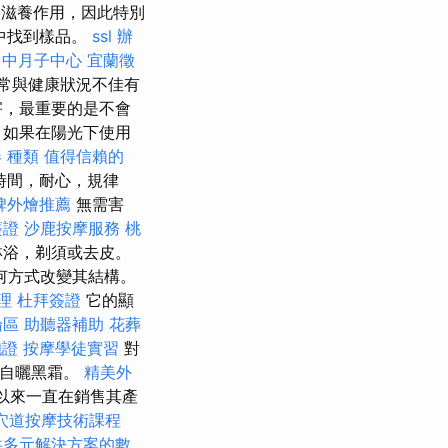
滋養作用，因此特別
袋中找到樣品。
ssl
辦
台中月子中心
宜蘭徵
常與健康狀況不佳有
害，最重要的是不會
，如果在陽光下使用
 種類
值得信賴的
時間，耐心，規律
碑外燴推薦
無需害
簽證
沙鹿按摩服務
桃
淋浴，剃須或去皮。
何方式改變其結構。
理
杜拜簽證
它的顯
論區
助聽器補助
花葬
胞證
按摩學徒實習
對
名自曬黑霜。
精美外
以來一直在銷售其產
穴道按摩技術課程
供多元解決方案的數