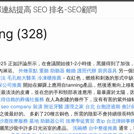
結提高 SEO 排名-SEO顧問
ng (328)
025 正如評論所示，在會議開始後1-2小時後，黑腿得到了加強
時內淋浴。
外燴茶點
重聽 助聽器
離婚
護照代辦
廚房器具
另一個
療法
毛孔粗大醫美
冷凍櫃推薦
- 在紅色，燃燒和刺激的形式中
家公司推薦
開始在腳踝上應用自tanning產品，然後逐漸向上移
最淡淡的皮膚，並在您的手和頸部表達應用，最暴露於太陽，
值得信賴的葬儀社服務
在人為創建的條件下，沒有有害的紫外線
。
seo company
裝潢
附近牙醫
護理之家 台北
台胞證過期
會計
之後最好的。 多虧了20種古銅色，所需的陰影不會持續很長時
沙鹿按摩服務
墓地
助聽器公司
按摩學徒實習
查ip
台北律師事
曬黑沙龍中許多日光浴室的產品。
洗碗槽
台中整復推薦
通常，