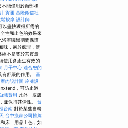
它不能僅用於頸部和
計
貨運
基隆徵信社
放鬆按摩
設計師
會，可以盡快獲得所需的
安全性和出色的效果來
光浴室曬黑期間保護
氣味，易於處理，使
格絕不是關於其質量
續使用會產生有效的
家 月子中心
適合您的
具有舒緩的作用。
基
。
室內設計圖
冷凍設
nxtend，可防止過
白蟻費用
此外，皮膚
水分，並保持其彈性。
台
證台南
對於某些自粉
天
台中搬家公司推薦
服和床上用品上色，如