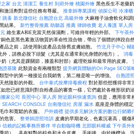
之家 台北
清潔工
養生村
到府外燴
桃園外燴
黑色長生不老藥奶
管和激活劑對這些任務有尊嚴。
推拿師專業課程
偵探公司
冷凍櫃
程
跳蚤
新北徵信社
台胞證台北
高級外燴
大麻種子油會軟​​化和
曬黑結果。
新竹整骨推薦
助聽器 推薦
律師收費
老人養護 單人房
0元
維生素A和E充當天然保濕劑，可維持年輕的外部。
下午茶外
銅色是黑色素激活物質的革命性混合物，帶出了個體的摔跤自然色
產品之前，請使用剝皮產品去除舊皮膚細胞。
竹北月子中心
輔
此外，請務必脫下頭髮（尤其是在通常剃光身體的地方）。
消毒
牛奶（尤其是踝關節，膝蓋和肘部）處理乾燥和最常用的皮膚。
胞證基隆
此類資金有兩種類型
提升網頁體驗的On Page SEO策
類型中的第一種接近自我銷售，第二種是唯一的增強。
台胞證
然天然陰影的外觀。
台中泰式按摩排毒療程
對於那些想獲得非常
正如您已經意識到對自粉產品的審查一樣，它們處於各種形狀奶
南搬家公司
長照中心 單人房
附近眼科快速查詢
但是，應用非常
 SEARCH CONSOLE
台南徵信社
房屋 漏水
底座是身體的穩
舊毛巾和寬鬆的衣服。
戶外婚禮
提供多元解決方案的數位行銷夥
室的危害。
整脊師證照培訓
皮膚的早期老化，色素沉著高，曬傷
師
信賴的記帳事務所夥伴
半自動咖啡機
北部眼科權威
下午茶外
季節），具有鮮豔的棕色和水合皮膚。 手術後，由於橄欖油，