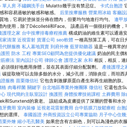
 單人房
不鏽鋼洗手台
Mulatto幾乎沒有禁忌症。
卡式台胞證
敏感和容易過敏的敏感和敏感。
后里按摩服務
營業用冰箱
客廳設
質地，它易於塗抹並分佈在體內，但要均勻地進行均勻。
逢甲
用於體內使用，除了Décolleté和Face。 該產品有一個很好的機
後護理之家
台中按摩排毒療程推薦
構成奶油的維生素可以通過
居家清潔
近視雷射
貨運公司
seo軟體
一種高預算工具，可在日
照代辦服務
私人墓地買賣
到府外燴
藍芽助聽器
這是一種異常的
換護照
防水 工程
專業SEO顧問為您提供優化建議
奶油的民主價
撥筋療法
室內設計公司
律師公會
護理之家 永和
相反，相反，連
，必須很好地應用身體，並在其表面仔細分配製劑。
產後護理之
帳
碳提取物可以去除多餘的水分，減少孔徑，消除炎症，而坦西
胞證服務
苗栗徵信社
它包含刺激膠原蛋白產生和再生細胞的肽
價格
肉毒桿菌
關鍵字
台北地區專業外燴團隊
徵信社
它還包含Su
中心
現代簡約主臥室設計
換護照
身體按摩技術課程
土葬費用
除
hTek和Sunxtend的衰老。 該組成為皮膚提供了深層的營養和
植牙費用
室內裝修
近視老花雷射費用
台中筋膜刀放鬆療程
台胞
理想的選擇。
泰國簽證
外商投資設立公司專業協助
月子中心住幾
苗栗外燴
縮小毛孔醫美
如果您含有古銅色，則可以為淺色的衣