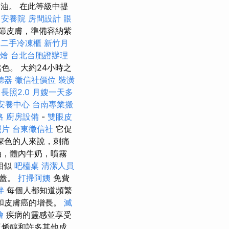
油。 在此等級中提
安養院
房間設計
眼
調節皮膚，準備容納紫
二手冷凍櫃
新竹月
燴
台北台胞證辦理
。 大約24小時之
聽器
徵信社價位
裝潢
長照2.0
月嫂一天多
安養中心
台南專業搬
略
廚房設備
-
雙眼皮
照片
台東徵信社
它促
深色的人來說，刺痛
油，體內牛奶，噴霧
相似
吧檯桌
清潔人員
定蓋。
打掃阿姨
免費
伴
每個人都知道頻繁
和皮膚癌的增長。
滅
燴
疾病的靈感並享受
泛烯醇和許多其他成