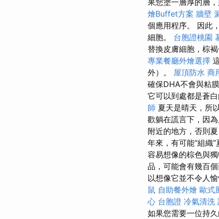
果您塗一層厚的層，
燴Buffet方案
牆壁 
個應用程序。 因此，
細胞。
台胞證桃園
替換皮膚細胞，棕褐
專業餐廳外燴選擇
外）。
屋頂防水
商
確保DHA不會與粘
它可以到處都是蒼白
師
夏天是晴天，所
歡躺在謊言下，因
附近的地方，否則
年來，有可能“組織
容易想像的棕色與獨
品，可能會有幾百個
以想像它並不令人愉
鼠
自助餐外燴
歐式
心
台胞證
冷氣清洗
如果您需要一位持