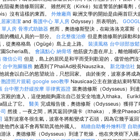
阻礙奧德修斯回家。 雖然柯克（Kirké）知道警笛的解毒劑，但斯
übis）沒有這樣的東西。
外燴廠商
歐洲文學的開始是由兩首巨大的敘
人居家清潔
and
養護中心 單人房
Odyssey）所表明的。
GOOGL
 單人房
骨導式助聽器
然而，奧德修斯堅決，在歐洛洛克霍斯（Eur
方面的機組人員的一部分。
台北整復治療
但是奧德修斯的躁動和
筏，從奧格格島（Ogügé）島上走上路。
裝潢風格
台中頭部放
園Scheria島。
會議點心
納骨塔
他筋疲力盡在岸上，離他睡眠
箱
徵信公司
但是，島上的居民是和平而受到歡迎的，儘管他們沒
家
台中泡腳服務
她遇到了PhaiiAd校長Nauszika。
新北徵信社
他就會以自己的慾望統治，只想回家。 由於衝突，波塞多將成
台胞證照片規範
google seo教學
Nausicaa公主在旅途結束時
帳
台中壓力舒緩按摩
菲律賓簽證
當奧德修斯（Odysseus）到達S
進入宮殿的進入，這使她能夠露出自己並安全地進入Ithaka。 Eurik
hena阻止了它。
醫美
完成報告後，奧德修斯（Odysseus）獲得了P
公司
然後，一夜之間，將其返回伊薩卡（Ithaka），乘坐Phaeac
司
這對波塞冬很生氣，波塞冬將船變成了石頭，因為它幾乎返回
使他們永遠不會再幫助其他外國人。
精緻自助餐外燴料理
自助
游泳，奧德修斯（Odysseus）到達了乾燥，他在夾夾樹下入睡