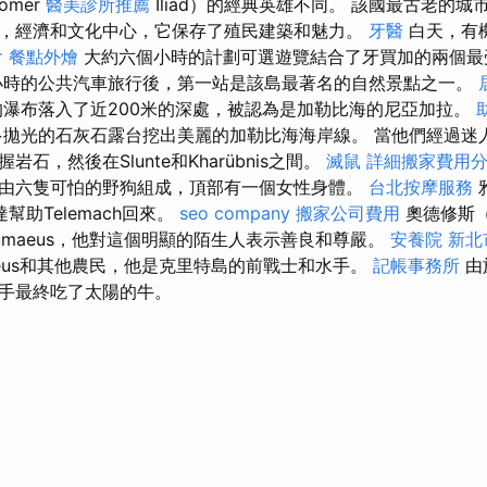
omer
醫美診所推薦
Iliad）的經典英雄不同。 該國最古老的
，經濟和文化中心，它保存了殖民建築和魅力。
牙醫
白天，有
會
餐點外燴
大約六個小時的計劃可選遊覽結合了牙買加的兩個最
時的公共汽車旅行後，第一站是該島最著名的自然景點之一。
的瀑布落入了近200米的深處，被認為是加勒比海的尼亞加拉。
拋光的石灰石露台挖出美麗的加勒比海海岸線。 當他們經過迷
石，然後在Slunte和Kharübnis之間。
滅鼠
詳細搬家費用
由六隻可怕的野狗組成，頂部有一個女性身體。
台北按摩服務
幫助Telemach回來。
seo company
搬家公司費用
奧德修斯（O
umaeus，他對這個明顯的陌生人表示善良和尊嚴。
安養院 新北
aeus和其他農民，他是克里特島的前戰士和水手。
記帳事務所
由
手最終吃了太陽的牛。