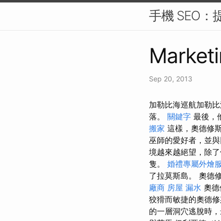
手機 SEO
Marketi
Sep 20, 2013
加勒比海巡航加勒比海
落。
關鍵字
最後，
搬家
這樣，奧德修斯
巫師的愛好者，並
境越來越絕望，除了
隻。
婚禮專屬外燴
了拉莫斯島。 奧德修
廠商
房屋 漏水
奧德
狡猾而敏捷的奧德修
的一層洞穴逃脫時，