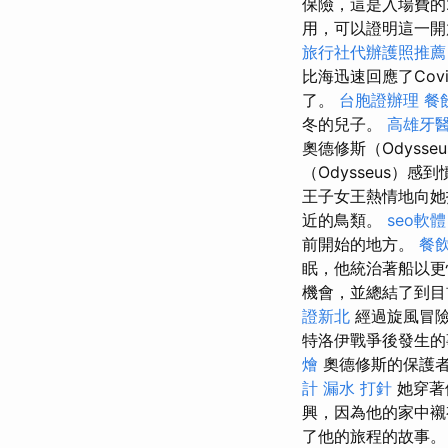
保險，這是入場費的
用，可以證明這一開
旅行社代辦護照推薦
比海迅速回應了Cov
了。
台胞證辦理
餐
冬的兒子。
高雄牙
奧德修斯（Odyss
（Odysseus）感
王子女王熱情地向她
近的鳥類。
seo軟體
前開始的地方。
餐
眠，他統治著船以
機會，並總結了到目
證新北
經過旋風冒險
特洛伊戰爭後發生的
燴
奧德修斯的保護
計
漏水 打針
她穿著
興，因為他的家中襯有
了他的旅程的故事