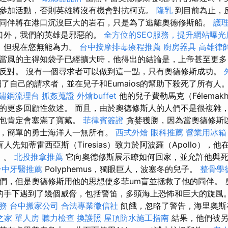
參加活動，否則英雄將沒有機會對抗柯克。
隆乳
到目前為止，
同伴將在港口沉沒巨大的岩石，只是為了逃離奧德修斯船。
護
在港口外，我們的英雄是邪惡的。
全方位的SEO服務，提升網站曝光
肆虐，但現在您無能為力。
台中按摩排毒療程推薦
廚房器具
高雄律
當風的主得知袋子已經擴大時，他得出的結論是，上帝甚至更
反對。 沒有一個尋求者可以做到這一點，只有奧德修斯成功。
了自己的請求者，並在兒子和Eumaios的幫助下殺死了所有人
鏽鋼流理台
抓姦蒐證
外燴buffet
他的兒子費勒馬克（Félemak
的更多回顧性敘述。 而且，由於奧德修斯人的人們不是很複雜
該包肯定會塞滿了寶藏。
菲律賓簽證
貪婪獲勝，因為當奧德修斯
，簡單的勇士海洋人一無所有。
西式外燴
眼科推薦
營業用冰箱
人先知蒂雷西亞斯（Tiresias）致力於阿波羅（Apollo），
s）。
北投推拿推薦
它向奧德修斯展示瞭如何回家，並允許他與死
台中牙醫推薦
Polyphemus，獨眼巨人，波塞冬的兒子。
整骨學
們，但是奧德修斯用他的思想使多菲um盲並拯救了他的同伴。 
）和他的手下遇到了幾個威脅，包括警笛，多頭海上恐怖和巨大的旋風
務
台中搬家公司
合法專業徵信社
飢餓，忽略了警告，海里奧斯
之家 單人房
聽力檢查
換護照
屋頂防水施工指南
結果，他們被另