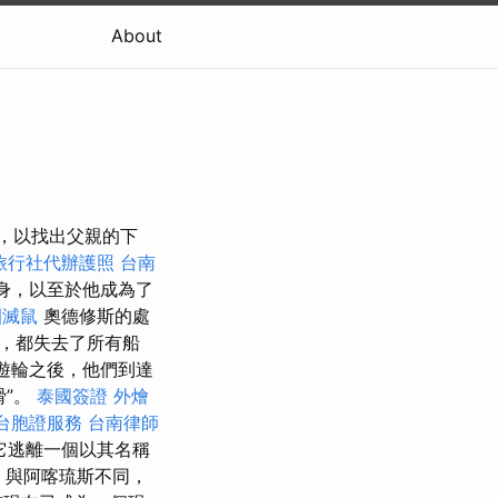
About
命，以找出父親的下
旅行社代辦護照
台南
熱身，以至於他成為了
園滅鼠
奧德修斯的處
，都失去了所有船
日遊輪之後，他們到達
猾”。
泰國簽證
外燴
台胞證服務
台南律師
當它逃離一個以其名稱
務
與阿喀琉斯不同，