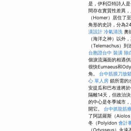
是，伊利亞特詩人是
間存在實質性差異，
（Homer）居住了
角形的史詩，分為2
潢設計
冷氣清洗
奧德
（海洋之神）以外，
（Telemachus
台胞證台中
裝潢
除
個淚流滿面的相遇
很快Eumaeus和
角。
台中筋膜刀放
心 單人房
鎖所需的
安提瓜和巴布達將於
隔離14天，但政治
的中心是冬季城市
開它。
台中抓龍筋
了阿諾羅斯（Aiol
冬（Polyidon
會計
（Odysseus