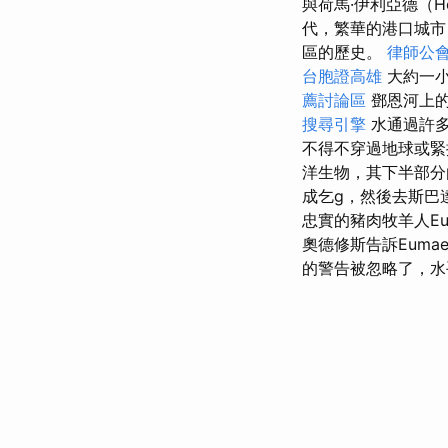
與荷馬·伊利亞德（H
代，繁華的港口城市
區的歷史。
律師公
台胞證高雄
大約一小
薦討論區
鄧恩河上
搜尋引擎
水通過許多
不得不穿過地球或緊握岩
洋生物，其下半部分
成乞g，然後去斯巴達
忠實的豬肉牧羊人E
奧德修斯告訴Eum
的警告被忽略了，水