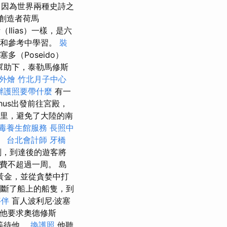
因為世界兩種史詩之
）創造者荷馬
（Ilias）一樣，是六
事和參考中學習。
裝
多（Poseido）
的幫助下，泰勒馬修斯
外燴
竹北月子中心
辦護照要帶什麼
有一
achus出發前往宮殿，
千公里，避免了大陸的南
毒養生館服務
長照中
。
台北會計師
牙橋
劃，到達後的遊客將
費不超過一周。 島
黃金，並從貪婪中打
割斷了船上的船隻，到
夥伴
盲人波利尼·波塞
他要求奧德修斯
，等待他。
換護照
他聽