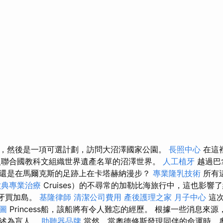
，然後是一項可選計劃，訪問大沼澤國家公園。
長照中心
在這
列入聯合國教科文組織世界遺產名單的沼澤世界。
人工植牙
越過巴
還是在馬爾克斯的足跡上在卡塔赫納漫步？
專業隆乳技術
所有
六典專業治療
Cruises）的不尋常的加勒比海旅行中，這也影響了納
和牙買加島。
基隆律師
清潔公司費用
產後護理之家 月子中心
這次
圖
Princess船，該船將有令人難忘的經歷。 根據一些消息來
描述為盲人。
助聽器品牌
當然，當奧德修斯發現同伴的命運時，