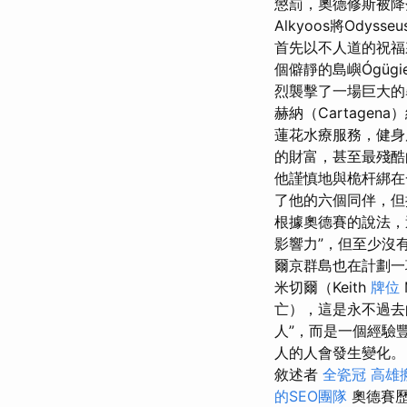
懲罰，奧德修斯被降落
Alkyoos將Odyss
首先以不人道的祝
個僻靜的島嶼Ógüg
烈襲擊了一場巨大的
赫納（Cartage
蓮花水療服務，健身
的財富，甚至最殘
他謹慎地與桅杆綁在
了他的六個同伴，但
根據奧德賽的說法，
影響力”，但至少沒
爾京群島也在計劃一
米切爾（Keith
牌位
亡），這是永不過
人”，而是一個經驗
人的人會發生變化
敘述者
全瓷冠
高雄
的SEO團隊
奧德賽歷