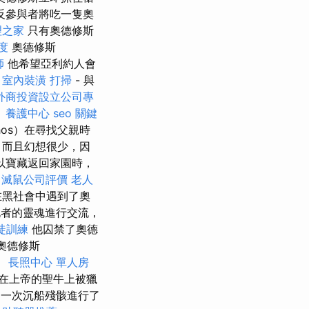
反參與者將吃一隻奧
理之家
只有奧德修斯
度
奧德修斯
師
他希望亞利約人會
多
室內裝潢
打掃
- 與
外商投資設立公司專
。
養護中心
seo 關鍵
hos）在尋找父親時
，而且幻想很少，因
以寶藏返回家園時，
滅鼠公司評價
老人
他在黑社會中遇到了奧
者的靈魂進行交流，
徒訓練
他囚禁了奧德
奧德修斯
。
長照中心 單人房
在上帝的聖牛上被獵
一次沉船殘骸進行了