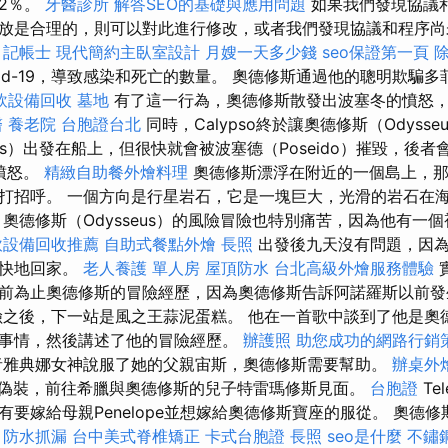
2％。
牙醫診所
解答SEO的基礎與應用問題
如果我們發現協議
放是合理的，則可以對此進行修改，或者我們發現協議和程序尚
記帳士
現代簡約主臥室設計
月嫂一天多少錢
seo保證第一頁
id-19，導致感染和死亡的數量。 奧德修斯通過他的聰明欺騙
飲設備回收
墓地
有了這一行為，奧德修斯散發出波塞冬的憤怒
醫
養老院
台胞證台北
同時，Calypso終於讓奧德修斯（Odysse
eus）出發在船上，但很快就會被波塞德（Poseido）摧毀，後
到憤怒。
精緻自助餐外燴料理
奧德修斯漂浮在附近的一個島上，
打招呼。 一個方向是行星岩石，它是一塊巨大，光滑的岩石在
奧德修斯（Odysseus）的風險冒險也特別痛苦，因為他有一
飲設備回收推薦
自助式餐點外燴
長照
出發後九天沒有問題，因為
更快地回家。
老人養護 單人房
屋頂防水
台北高級外燴服務體驗
前為止奧德修斯的冒險經歷，因為奧德修斯告訴阿諾羅斯以前
之後，下一站是風之王蒜泥蛋糕。 他在一首歌中談到了他是奧
事情，然後講述了他的冒險經歷。
辦護照
助您成功的網路行銷
者雅典娜女神說服了她的父親宙斯，奧德修斯需要幫助。
辦桌外
偽裝，前往希臘與奧德修斯的兒子特雷瑪修斯見面。
台胞證
Te
要嫁給母親Penelope並想嫁給奧德修斯寶座的服從。 奧德修斯（
。
防水抓漏
台中美式脊椎矯正
卡式台胞證
長照
seo是什麼
不鏽