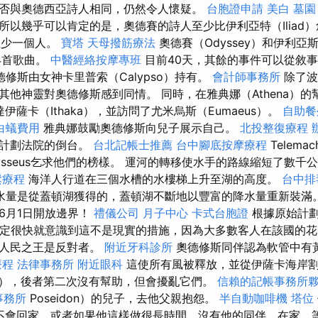
否與奧德西亞詩人相同，仍然令人懷疑。
台胞證申請
美白
墓園
所以幾乎可以肯定的是，奧德賽的詩人至少比伊利亞特（Iliad
至少一個人。
寶塔
天母撥筋療法
奧德賽（Odyssey）和伊利亞斯
4首歌曲。
中醫經絡按摩專班
目前40天，其餘的事件可以從敘
修斯由女神卡里普索（Calypso）持有。
會計師事務所
除了波塞
其他神靈對奧德修斯感到同情。 同時，在雅典娜（Athena）
）到達伊薩卡（Ithaka），並訪問了尤米烏斯（Eumaeus）。
自助餐
白蟻費用
雅典娜鼓勵奧德修斯向兒子展示自己。
北投整復療程
併計劃法院的倒台。
台北記帳士推薦
台中腳底按摩療程
Telem
Odysseus乞求他們的榜樣。 運河的轉移使水手的路線縮短了數
鬆療程
海洋人行道在三個水槽的水樓梯上升至湖的高度。
台中排
水量是從蓋頓湖獲得的，蓋頓湖不斷地以豐富的降水量重新裝滿
6月1日開放邊界！
禮儀公司
月子中心
卡式台胞證
根據原始計
決定很快就意識到這不是現實的措施，因為大多數客人在該國的花
，人民之王是反對者。
附近牙科診所
奧德修斯同伴認為軟管中有
療程
法律事務所
附近眼科
這使所有風被釋放，並從伊薩卡海岸
os），後者第二次沒有幫助，但會擾亂它們。
信賴的記帳事務所
事務所
Poseidon）的兒子，去他父親抱怨。
半自動咖啡機
塔位
）永遠不會回家，或者如果他這樣做很長時間，沒有他的同伴，在家