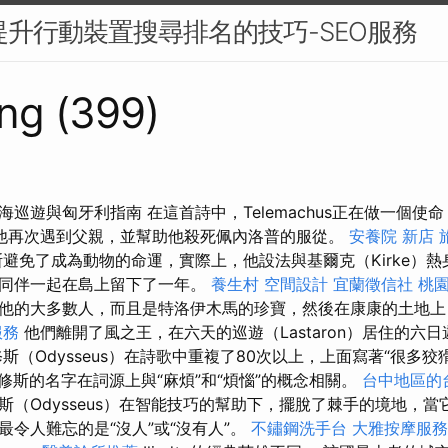
：提升行動裝置搜尋排名的技巧-SEO服務
ng (399)
巡遊與匈牙利指南 在這首詩中，Telemachus正在做一個使
他再次遇到父親，並幫助他殺死佩內洛普的服從。
安養院 新店
避免了成為動物的命運，實際上，他設法與基爾克（Kirke）
與同伴一起在島上留下了一年。
養生村
空間設計
宜蘭徵信社
桃
他的大多數人，而且是特洛伊木馬的珍寶，然後在康康的土地上
服務
他們離開了風之王，在六天的巡遊（Lastaron）居住的六
斯（Odysseus）在詩歌中重複了80次以上，上面寫著“很多狡
修斯的名字在詞源上與“麻煩”和“煩惱”的概念相關。
台中地區的
斯（Odysseus）在智能技巧的幫助下，擺脫了棘手的境地，
最令人難忘的是“沒人”或“沒有人”。
不鏽鋼洗手台
大雅按摩服