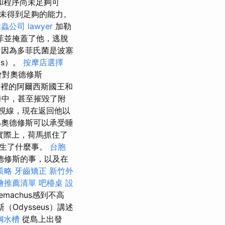
和程序尚未足夠可
未得到足夠的能力。
除蟲公司
lawyer
加勒
多菲並掩蓋了他，逃脫
，因為多菲氏菌是波塞
us）。
按摩店選擇
者會對奧德修斯
那裡的阿爾西斯國王和
海中，甚至摧毀了附
個視線，現在返回他以
奧德修斯可以承受睡
實際上，荷馬抓住了
發生了什麼事。
台胞
德修斯的事，以及在
策略
牙齒矯正
新竹外
燴推薦清單
吧檯桌
設
lemachus感到不高
Odysseus）講述
鋼水槽
從島上出發