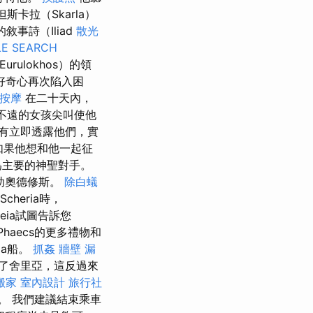
卡拉（Skarla）
事詩（Iliad
散光
E SEARCH
ulokhos）的領
好奇心再次陷入困
鬆按摩
在二十天內，
不遠的女孩尖叫使他
有立即透露他們，實
如果他想和他一起征
為主要的神聖對手。
幫助奧德修斯。
除白蟻
cheria時，
leia試圖告訴您
haecs的更多禮物和
ia船。
抓姦
牆壁 漏
了舍里亞，這反過來
搬家
室內設計
旅行社
。 我們建議結束乘車