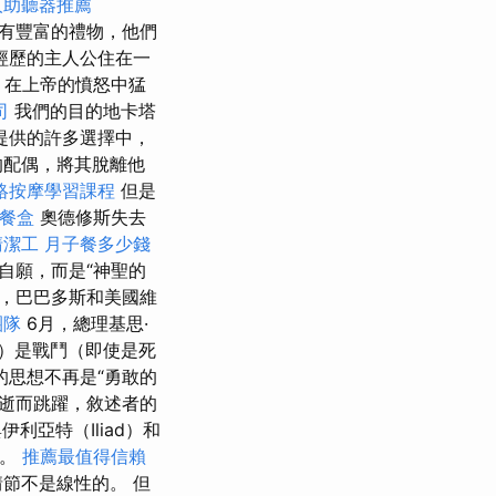
人助聽器推薦
並帶有豐富的禮物，他們
經歷的主人公住在一
n）在上帝的憤怒中猛
司
我們的目的地卡塔
提供的許多選擇中，
的配偶，將其脫離他
絡按摩學習課程
但是
餐盒
奧德修斯失去
清潔工
月子餐多少錢
自願，而是“神聖的
，巴巴多斯和美國維
團隊
6月，總理基思·
亡）是戰鬥（即使是死
思想不再是“勇敢的
逝而跳躍，敘述者的
利亞特（Iliad）和
者。
推薦最值得信賴
節不是線性的。 但