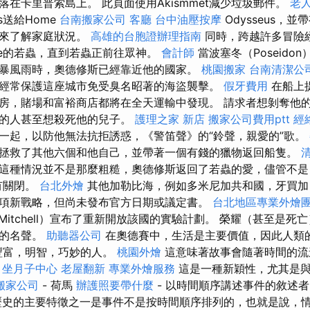
在卡里普索島上。 此頁面使用Akismmet減少垃圾郵件。
老
eus送給Home
台南搬家公司
客廳
台中油壓按摩
Odysseus，
福來了解家庭狀況。
高雄的台胞證辦理指南
同時，跨越許多冒險
ie的若蟲，直到若蟲正前往眾神。
會計師
當波塞冬（Poseido
暴風雨時，奧德修斯已經靠近他的國家。
桃園搬家
台南清潔公
na）經常保護這座城市免受臭名昭著的海盜襲擊。
假牙費用
在船上
房，賭場和富裕商店都將在全天運輸中發現。 請求者想剝奪他
酷的人甚至想殺死他的兒子。
護理之家 新店
搬家公司費用ptt
經
一起，以防他無法抗拒誘惑，《警笛聲》的“鈴聲，親愛的”歌。
拯救了其他六個和他自己，並帶著一個有錢的獵物返回船隻。
這種情況並不是那麼粗糙，奧德修斯返回了若蟲的愛，儘管不是
有關閉。
台北外燴
其他加勒比海，例如多米尼加共和國，牙買加
項新戰略，但尚未發布官方日期或議定書。
台北地區專業外燴
Mitchell）宣布了重新開放該國的實驗計劃。 榮耀（甚至是死
去的名聲。
助聽器公司
在奧德賽中，生活是主要價值，因此人類的
豐富，明智，巧妙的人。
桃園外燴
這意味著故事會隨著時間的流
。
坐月子中心
老屋翻新
專業外燴服務
這是一種新穎性，尤其是與伊
搬家公司
- 荷馬
辦護照要帶什麼
- 以時間順序講述事件的敘述
史的主要特徵之一是事件不是按時間順序排列的，也就是說，情