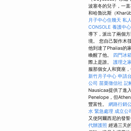
波塞冬的兒子，一直在
和哈魯比斯（Khar
月子中心住幾天
私
CONSOLE
養護中心
導下，派出了兩個
境。 您自己製作木
他到達了Phaiias的家
喚醒了他。
四門冰
際上是誰。
護理之
服那個女人和寶座，
新竹月子中心
申請
公司
苗栗徵信社
記
Nausicaa提供了
Penelope，但At
豐富性。
網路行銷
水 緊急處理
成立公
又使阿爾西尼的發誓
代辦護照
經過三天的