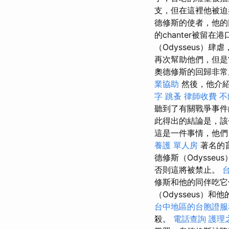
支，但在這裡他被迫
德修斯的使者，他的
的chanter被留
（Odysseus）
再次幫助他們，但是
奧德修斯的回歸非常
業協助
然後，他介紹
字
跳蚤
律師收費
不
聽到了有關戰爭事件
此得出的結論是，
這是一件事情，他們
養護 單人房
著名的盲
德修斯（Odysseu
否則這將被禁止。
修斯和他的同伴吃它
（Odysseus
台中地區的台胞證服
殺。
電話查詢
護理