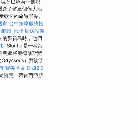
城市現在已成為一個現
機會了解這個偉大地
受歡迎的旅遊景點。
居家
台中按摩服務推
助聽器 原理
廚房設備
人的警笛島時，他們
分析
Slunter是一種海
雅典娜將奧德修斯變
dysseus）拜訪了
市
醫美項目
長照2.0
於飢荒，蒂雷西亞斯