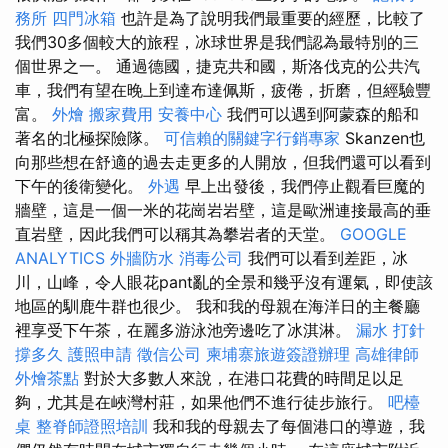
務所
四門冰箱
也許是為了說明我們最重要的經歷，比較了
我們30多個較大的旅程，冰球世界是我們認為最特別的三
個世界之一。 通過德國，捷克共和國，斯洛伐克的公共汽
車，我們有望在晚上到達布達佩斯，疲倦，折磨，但經驗豐
富。
外燴
搬家費用
安養中心
我們可以遇到阿蒙森的船和
著名的北極探險隊。
可信賴的關鍵字行銷專家
Skanzen也
向那些想在舒適的過去走更多的人開放，但我們還可以看到
下午的後衛變化。
外遇
早上出發後，我們停止觀看巨魔的
牆壁，這是一個一米的花崗岩岩壁，這是歐洲連接最高的垂
直岩壁，因此我們可以稱其為攀岩者的天堂。
GOOGLE
ANALYTICS
外牆防水
消毒公司
我們可以看到差距，冰
川，山峰，令人眼花pant亂的全景和幾乎沒有運氣，即使該
地區的馴鹿牛群也很少。 我和我的母親在海洋日的主餐廳
裡享受下午茶，在麗多游泳池旁邊吃了冰淇淋。
漏水 打針
撐多久
護照申請
徵信公司
柬埔寨旅遊簽證辦理
高雄律師
外燴茶點
對於大多數人來說，在港口花費的時間足以足
夠，尤其是在峽灣村莊，如果他們不進行徒步旅行。
吧檯
桌
整脊師證照培訓
我和我的母親去了每個港口的導遊，我