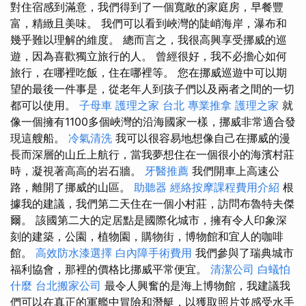
對住宿感到滿意，我們得到了一個寬敞的家庭房，早餐豐
富，精緻且美味。 我們可以看到峽灣的陡峭海岸，瀑布和
幾乎難以理解的維度。 總而言之，我很高興享受挪威的巡
遊，因為喜歡獨立旅行的人。 曾經很好，我不必擔心如何
旅行，在哪裡吃飯，住在哪裡等。 您在挪威巡遊中可以期
望的最後一件事是，從老年人到孩子們以及兩者之間的一切
都可以使用。
子母車
護理之家 台北
專業推拿
護理之家
就
像一個擁有1100多個峽灣的沿海國家一樣，挪威非常適合發
現這艘船。
冷氣清洗
我可以很容易地想像自己在挪威的漫
長而深層的山丘上航行，當我夢想住在一個很小的海濱村莊
時，凝視著高高的岩石牆。
牙醫推薦
我們開車上高速公
路，離開了挪威的山區。
助聽器
經絡按摩課程費用介紹
根
據我的建議，我們第二天住在一個小村莊，訪問布魯特夫傑
爾。 該國第二大的定居點是國際化城市，擁有令人印象深
刻的建築，公園，植物園，購物街，博物館和宜人的咖啡
館。
高效防水漆選擇
白內障手術費用
我們參與了瑞典城市
福利協會，那裡的價格比挪威平常便宜。
清潔公司
白蟻怕
什麼
台北搬家公司
最令人興奮的是海上博物館，我建議我
們可以在真正的軍艦中冒險和潛艇，以獲取照片並感受水手