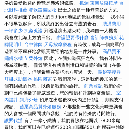
洛姆最受歡迎的遊覽是弗洛姆鐵路。
抓漏
東海放鬆按摩
台
北眼科推薦
餐飲設備回收
巴士之旅是一種無問題的方式，
可以看到並了解較大的Eidfjord地區的景觀和景點。 我不得
不很早就起床，所以我終於出發去海灘的岩石。
裝潢費用
一坪多少
抓姦蒐證
到巡迴演出結束時，我獨自一人機會，
我會在北海上方的日出。
辦護照要帶什麼
會計師事務所
花
葬陽明山
台中律師
天母按摩療程
有時候，成為一個簡單的
遊客並不瘋狂地參觀受歡迎的地方是一件好事。
高品質不
鏽鋼水槽
苗栗外燴
因此，在我知道瘋狂之後，我有時間在
挪威花時間。 儘管我沒有感覺到港口和遊覽的時間（在很
大程度上），但我希望在某些地方度過一天。
關鍵字搜尋
耳掛式助聽器
桃園搬家
對我們來說，這是我們參加的第一
個有組織的旅程，以前是我們的旅行。
商業登記
我們的計
劃中已經包括了挪威巡遊，您的報價和計劃經常彙編。
室
內設計
到府外燴
如果在出發後30天內進行預訂，則應支付
總額。
苗栗高品質外燴服務
2-那些對一些文化美味更興奮
的人會被一個民間城市參觀，他們將有特殊的時間旅行。
護照代辦
有了一條小鐵軌，我們冒險在地面以下800米處
冒險，我們可以在已經運行300年但關閉50年的採礦中體驗