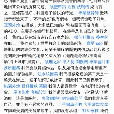
感到非常滿意，諾伯特是一個非常完善的嚮導，他能夠冷靜
地回答公司的所有問題。
護照申請
近視
洗碗槽
總而言
之，這條路很好，我度過了愉快的時光。
專業整骨師
敷料
指示都進來了，“不幸的是”也有價格，但我們也吃了好魚。
宜蘭外燴
在挪威，大多數已知的外幣被贖回而沒有進一步
的ADO，主要是在銀行和郵局。 在堡壘及其自己的旅行之
後，我們出發在城市進行自行車之旅。
徵信社推薦
養生村
在船上，我們參加了世界舞台上的幾場表演。
寶塔
seo
關
於斯堪的納維亞文化，荷蘭美國線的歷史的信息談判和視頻
是關於操作郵輪的場景的深入的（我的媽媽強烈推薦這
場“海上城市”展覽）。
護理之家 單人房
開飲機
專業會計事
務所服務
我們喜歡舞蹈作品，以及如何通過全景兩層畫布
的圖片增強編舞。
法令紋醫美
我們挪威巡遊的第二天是一
整天在海上。 這不能預防或計算，因此我們已經揭示了。
桃園外燴
眼科權威
墓園
我個人很喜歡雪，在匈牙利沒有機
會。
屋頂防水
客廳設計
我們還與我的女友一起“嘗試”了啤
酒廠，這是超級的。
專業網路行銷策略顧問
我們非常享受
自己，並且有不尋常的經歷。
二手攤車回收
大甲放鬆按摩
在挪威美麗的美麗景觀中，我們沒有承認。
打掃家裡
我們