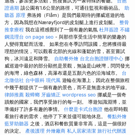
適感，參加更多活動，然後嘗試另一家特殊的餐廳。
台胞
證過期
該公園有1.6公里的路徑，可通往監視和藝術品。
助
聽器 原理
弗洛姆（Flåm）是我們最期待的挪威巡遊的地
方，因為我想在Nærøyfjord的皮划艇上進行皮划艇。
整骨
推拿療程
我在這裡感覺到了一個有趣的氣氛
杜拜簽證
不鏽
鋼流理台
on page seo
- 與那些享受生活中簡單的樂趣的
人變得寬鬆而活潑。 如果您在冬季訪問該國，您將獲得最
理想的情況，可以觀看北部的光線和蓬鬆的雪，甚至嘗試
狗，冰川遠足和降雪。
自助餐外燴
台北台胞證辦理中心
挪
威巡遊中最好的部分顯然是景觀，無論是山峽灣，閃閃發光
的海灣，綠色森林，高瀑布還是五顏六色的沿海城市。
台
北徵信社
台中眼科
現代風
遊輪在海灘上，因此在整個旅程
中幾乎都提供了一個有趣的景色，而不是無盡水的地平線。
律師推薦
殺蟑螂
牙齒矯正
wordpress seo
挪威是一個奇
蹟般的國家，我們享受旅行的每一刻。 導遊知識淵博，並
準備好了許多有趣的事情。
什麼是卡式台胞證
他在即時觀
看旅行者的需求，他停了下來並儘可能地休息。
餐點外燴
藍芽助聽器
之後，酒店和餐飲質量非常高，這是一個很好
的決定。
產後護理
外燴廠商
私人居家清潔
旅行社代辦護