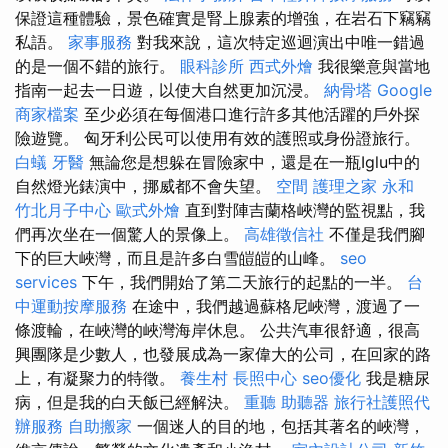
保證這種體驗，景色確實是腎上腺素的增強，在岩石下竊竊
私語。
家事服務
對我來說，這次特定巡迴演出中唯一錯過
的是一個不錯的旅行。
眼科診所
西式外燴
我很樂意與當地
指南一起去一日遊，以使大自然更加沉浸。
納骨塔
Google
商家檔案
至少必須在每個港口進行許多其他活躍的戶外探
險遊覽。 匈牙利公民可以使用有效的護照或身份證旅行。
白蟻
牙醫
無論您是想躲在冒險家中，還是在一瓶Iglu中的
自然燈光錶演中，挪威都不會失望。
空間
護理之家 永和
竹北月子中心
歐式外燴
直到對陣吉蘭格峽灣的監視點，我
們再次坐在一個驚人的景像上。
高雄徵信社
不僅是我們腳
下的巨大峽灣，而且是許多白雪皚皚的山峰。
seo
services
下午，我們開始了第二天旅行的起點的一半。
台
中運動按摩服務
在途中，我們越過蘇格尼峽灣，渡過了一
條渡輪，在峽灣的峽灣海岸休息。 公共汽車很舒適，很高
興團隊是少數人，也發展成為一家偉大的公司，在回家的路
上，有凝聚力的特徵。
養生村
長照中心
seo優化
我是糖尿
病，但是我的白天飯已經解決。
重聽 助聽器
旅行社護照代
辦服務
自助搬家
一個迷人的目的地，包括其著名的峽灣，