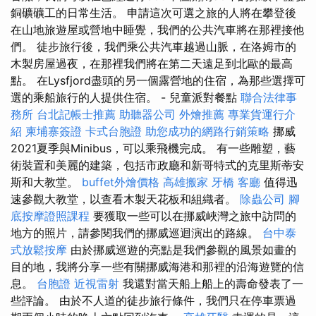
銅礦礦工的日常生活。 申請這次可選之旅的人將在攀登後
在山地旅遊屋或營地中睡覺，我們的公共汽車將在那裡接他
們。 徒步旅行後，我們乘公共汽車越過山脈，在洛姆市的
木製房屋過夜，在那裡我們將在第二天遠足到北歐的最高
點。 在Lysfjord盡頭的另一個露營地的住宿，為那些選擇可
選的乘船旅行的人提供住宿。 - 兒童派對餐點
聯合法律事
務所
台北記帳士推薦
助聽器公司
外燴推薦
專業貨運行介
紹
柬埔寨簽證
卡式台胞證
助您成功的網路行銷策略
挪威
2021夏季與Minibus，可以乘飛機完成。 有一些雕塑，藝
術裝置和美麗的建築，包括市政廳和新哥特式的克里斯蒂安
斯和大教堂。
buffet外燴價格
高雄搬家
牙橋
客廳
值得迅
速參觀大教堂，以查看木製天花板和組織者。
除蟲公司
腳
底按摩證照課程
要獲取一些可以在挪威峽灣之旅中訪問的
地方的照片，請參閱我們的挪威巡迴演出的路線。
台中泰
式放鬆按摩
由於挪威巡遊的亮點是我們參觀的風景如畫的
目的地，我將分享一些有關挪威海港和那裡的沿海遊覽的信
息。
台胞證
近視雷射
我還對當天船上船上的壽命發表了一
些評論。 由於不人道的徒步旅行條件，我們只在停車票過