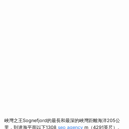
峽灣之王Sognefjord的最長和最深的峽灣距離海洋205公
里，到達海平面以下1308
seo agency
m（4291英尺）。