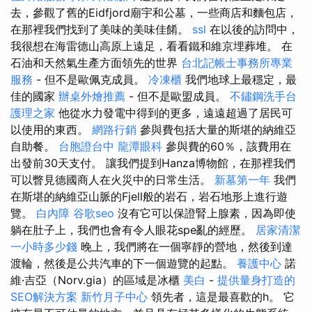
去，參觀了舊的Eidfjord廟宇和公墓，一些商店和麵包店，
在那裡我們找到了美味的美味佳餚。
ssl
在以後的訪問中，
我很想在海雷德山高原上遠足，看看鐵和維京埋葬堆。 在
石油和天然氣生產方面領先的世界
台北記帳士事務所專業
服務
- 但不是歐佩克成員。
冷凍櫃
我們地球上最穩定，最
佳的國家
辦桌外燴推薦
- 但不是歐盟成員。
不鏽鋼洗手台
護理之家
他從水力發電中得到的更多，遠遠超過了居民可
以使用的東西。
網路行銷
參與費包括大量的斯堪的納維亞
自助餐。
台胞證台中
龍潭眼科
參與費的60％，該費用在
出發前30天支付。 讓我們提到Hanza博物館，在那裡我們
可以瞥見德國商人在火災中的日常生活。
新墓第一年
我們
在斯堪的納維亞山脈的Fjell般的岩石，岩石地形上進行遊
覽。
白內障
谷歌seo
沒有它可以保證腎上腺素，因為即使
躺在肚子上，我們也會有令人眼花spe亂的經歷。
居家清潔
一小時多少錢
晚上，我們將在一個寧靜的營地，然後到達
渡輪，然後是公共汽車的下一個遊覽的起點。
養護中心
諾
維·吉亞（Norv.gia）的區域是冰櫃
美白
-
提供量身打造的
SEO解決方案
新竹月子中心
領先者，這是最喜歡的h。 它