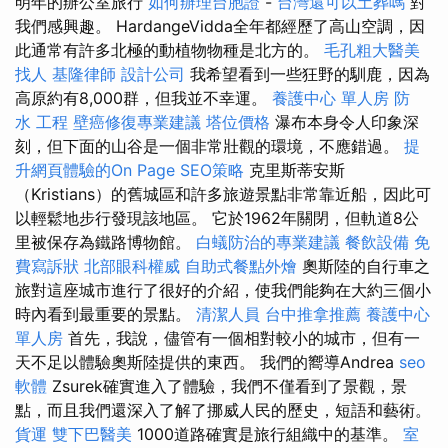
明年的辦公室旅行
如何辦理台胞證
-
台灣還可以土葬嗎
對
我們感興趣。 HardangeVidda全年都經歷了高山空調，因
此通常有許多北極的動植物物種是北方的。
毛孔粗大醫美
找人
基隆律師
設計公司
我希望看到一些狂野的馴鹿，因為
高原約有8,000群，但我並不幸運。
養護中心 單人房
防
水 工程
壁癌修復專業建議
塔位價格
瀑布本身令人印象深
刻，但下面的山谷是一個非常壯觀的環境，不應錯過。
提
升網頁體驗的On Page SEO策略
克里斯蒂安斯
（Kristians）的舊城區和許多旅遊景點非常靠近船，因此可
以輕鬆地步行發現該地區。 它於1962年關閉，但軌道8公
里被保存為鐵路博物館。
白蟻防治的專業建議
餐飲設備
免
費寫訴狀
北部眼科權威
自助式餐點外燴
奧斯陸的自行車之
旅對這座城市進行了很好的介紹，使我們能夠在大約三個小
時內看到最重要的景點。
清潔人員
台中推拿推薦
養護中心
單人房
首先，我說，儘管有一個相對較小的城市，但有一
天不足以體驗奧斯陸提供的東西。 我們的嚮導Andrea
seo
軟體
Zsurek確實進入了體驗，我們不僅看到了景觀，景
點，而且我們還深入了解了挪威人民的歷史，短語和藝術。
貨運
雙下巴醫美
1000道路確實是旅行組織中的基準。
室