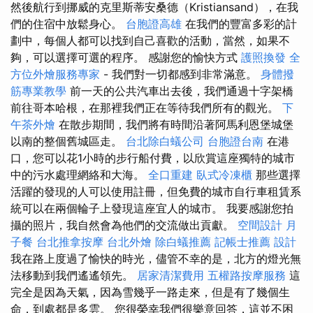
然後航行到挪威的克里斯蒂安桑德（Kristiansand），在我
們的住宿中放鬆身心。
台胞證高雄
在我們的豐富多彩的計
劃中，每個人都可以找到自己喜歡的活動，當然，如果不
夠，可以選擇可選的程序。 感謝您的愉快方式
護照換發
全
方位外燴服務專家
- 我們對一切都感到非常滿意。
身體撥
筋專業教學
前一天的公共汽車出去後，我們通過十字架橋
前往哥本哈根，在那裡我們正在等待我們所有的觀光。
下
午茶外燴
在散步期間，我們將有時間沿著阿馬利恩堡城堡
以南的整個舊城區走。
台北除白蟻公司
台胞證台南
在港
口，您可以花1小時的步行船付費，以欣賞這座獨特的城市
中的污水處理網絡和大海。
全口重建
臥式冷凍櫃
那些選擇
活躍的發現的人可以使用註冊，但免費的城市自行車租賃系
統可以在兩個輪子上發現這座宜人的城市。 我要感謝您拍
攝的照片，我自然會為他們的交流做出貢獻。
空間設計
月
子餐
台北推拿按摩
台北外燴
除白蟻推薦
記帳士推薦
設計
我在路上度過了愉快的時光，儘管不幸的是，北方的燈光無
法移動到我們遙遙領先。
居家清潔費用
五權路按摩服務
這
完全是因為天氣，因為雪幾乎一路走來，但是有了幾個生
命，到處都是多雲。 您很榮幸我們很樂意回答，這並不困