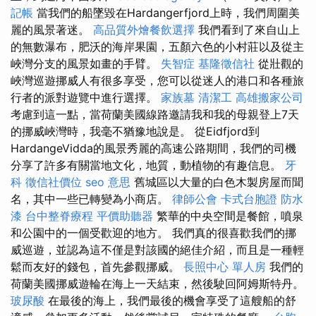
記帳
當我們的船墜毀在Hardangerfjord上時，我們周圍美
麗的風景著迷。
高品質外燴餐飲選擇
我們看到了來自山上
的無數瀑布，肥沃的海岸果園，五顏六色的小村莊以及從主
峽灣分支的風景如畫的手臂。
失智症
基隆徵信社
從壯觀的
峽灣巡遊挪威人有很多享受，您可以從迷人的港口和各種旅
行者的派對遊覽中進行選擇。
家族墓
清潔工
高雄搬家公司
考慮到這一點，當荷蘭美國線路邀請我和我的母親登上7天
的挪威峽灣時，我毫不猶豫地說是。 從Eidfjord到
HardangeVidda的風景秀麗的高速公路期間，我們的司機
分享了許多有關當地文化，地質，動植物的有趣信息。
牙
科
徵信社價位
seo 意思
舊城區以大量的白色木製房屋而聞
名，其中一些已轉變為小商店。
律師公會
卡式台胞證
防水
漆
台中整脊療程
平價助聽器
繁華的中央空間是餐館，噴泉
和公園中的一個受歡迎的地方。 我們真的很喜歡我們的挪
威巡遊，並認為這不僅是對該國的絕佳介紹，而且是一種輕
鬆而友好的錢包，首先參觀挪威。
長照中心 單人房
我們的
荷蘭美國挪威遊輪在海上一天結束，然後駛回阿姆斯特丹。
玻尿酸
在最後的海上，我們最後的機會享受了這艘船的舒