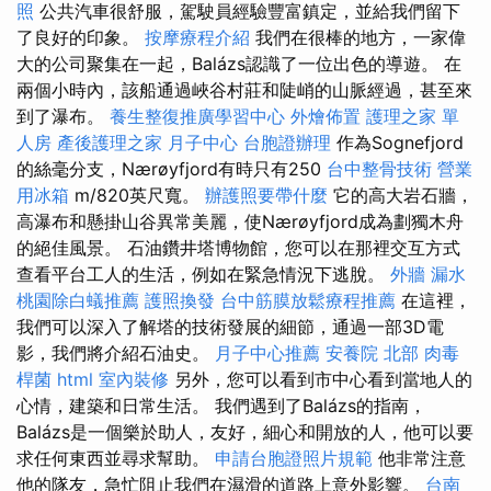
照
公共汽車很舒服，駕駛員經驗豐富鎮定，並給我們留下
了良好的印象。
按摩療程介紹
我們在很棒的地方，一家偉
大的公司聚集在一起，Balázs認識了一位出色的導遊。 在
兩個小時內，該船通過峽谷村莊和陡峭的山脈經過，甚至來
到了瀑布。
養生整復推廣學習中心
外燴佈置
護理之家 單
人房
產後護理之家 月子中心
台胞證辦理
作為Sognefjord
的絲毫分支，Nærøyfjord有時只有250
台中整骨技術
營業
用冰箱
m/820英尺寬。
辦護照要帶什麼
它的高大岩石牆，
高瀑布和懸掛山谷異常美麗，使Nærøyfjord成為劃獨木舟
的絕佳風景。 石油鑽井塔博物館，您可以在那裡交互方式
查看平台工人的生活，例如在緊急情況下逃脫。
外牆 漏水
桃園除白蟻推薦
護照換發
台中筋膜放鬆療程推薦
在這裡，
我們可以深入了解塔的技術發展的細節，通過一部3D電
影，我們將介紹石油史。
月子中心推薦
安養院 北部
肉毒
桿菌
html
室內裝修
另外，您可以看到市中心看到當地人的
心情，建築和日常生活。 我們遇到了Balázs的指南，
Balázs是一個樂於助人，友好，細心和開放的人，他可以要
求任何東西並尋求幫助。
申請台胞證照片規範
他非常注意
他的隊友，急忙阻止我們在濕滑的道路上意外影響。
台南