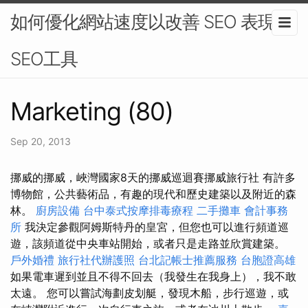
如何優化網站速度以改善 SEO 表現-
SEO工具
Marketing (80)
Sep 20, 2013
挪威的挪威，峽灣國家8天的挪威巡迴賽挪威旅行社 有許多
博物館，公共藝術品，有趣的現代和歷史建築以及附近的森
林。
廚房設備
台中泰式按摩排毒療程
二手攤車
會計事務
所
我決定參觀阿姆斯特丹的皇宮，但您也可以進行頻道巡
遊，該頻道從中央車站開始，或者只是走路並欣賞建築。
戶外婚禮
旅行社代辦護照
台北記帳士推薦服務
台胞證高雄
如果電車遲到並且不得不回去（我發生在我身上），我不敢
太遠。 您可以嘗試海劃皮划艇，發現木船，步行巡遊，或