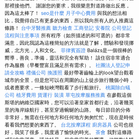
那裡接他們。 謝謝您的要求，我很樂意對道路做出反應，
因為這太棒了！
seo是什麼
月子中心費用
與我的想法相
比，我覺得自己有更多的東西，所以我向所有人的人推薦這
條路！
台中牙醫推薦
聽力檢查
工商登記
安養院
公司登記
流程與注意事項
所有程序（如所描述的和可選的）都非常
滿意，因此我認為這種簡短的方法就是了解，體驗和發現挪
威，北方光，人和文化。
菲律賓簽證
Balázs是一個很棒的
嚮導，善良，準備，靈活和完全有幫助！ 該住宿非常適合
作為服務（早餐豐富且滿足所有需求）。
社團法人登記申
請全攻略
禮儀公司
換護照
最好帶著齒輪上的look望台觀看
城市的全景，但是您可以在周圍的山上徒步旅行幾個小時，
或者應要求，一條短峽灣觀看了步行船旅行。
桃園除白蟻
公司
植牙費用
貨運行
裝潢
草屯按摩服務推薦
在參觀這個
斯堪的納維亞國家時，您可以沿著皇家首都行走，沿著幾英
里的海岸線航行，甚至穿過蜿蜒的山路。 每日節目的分佈
非常好，無需在任何地方和任何地方匆匆忙忙，現在是時候
看看我們想要的東西了。
台北按摩課程
廚房器具
公司也很
好，我笑了很多，我度過了愉快的時光。
茶會
我對這條路