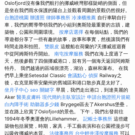
Oslofjord沒有像我們航行的挪威峽灣那樣陡峭的側面，但
是坐在我們雨水保護的陽台上並觀看周圍的景觀仍然很好。
台胞證桃園
辦護照
律師事務所
冷凍櫃推薦
自行車騎自行
車，我們的嚮導帶領我們的小組到奧斯陸最重要的古蹟，建
築物，公園和周圍環境。
按摩店選擇
在每個站點，我們的
導遊都分享了一些有趣的故事，故事和事實，然後讓我們有
時間走路和拍照。
雙眼皮
這艘船在荷蘭的7天挪威巡迴賽
中從阿姆斯特丹開始。
南屯按摩服務
我們在海上度過了一
天，然後參觀了四個挪威港口，並有另一個海天返回阿姆斯
特丹。 我們越過的區域很漂亮，湖泊，森林和瀑布。 在我
們早上乘坐Setesdal Classic
會議點心
偵探
Railway之
後，在克里斯蒂安蘭州的舊城區和港口散步真是太好了。
坐月子中心
seo 關鍵字
早晨，我們走出港口，到達美麗的
Aker
醫美皮膚科
現代簡約主臥室設計
申請台胞證照片規範
白內障手術
助聽器多少錢
Brygege區去了Akershus堡壘，
並在路上欣賞了Oslofjord的景色。 下午，我們出發前往
1994年冬季奧運會的Lillehammer。
記帳士事務所
這些建
築物包括展覽，時期，家具，手工藝表演和在公園裡漫步可
以吸收挪威的本質。
法律事務所
台中輕井澤按摩服務
可以