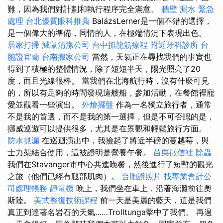
難，因為我們對計劃和執行程序完全滿意。
牆壁 漏水 緊急
處理
台北優質眼科推薦
BalázsLerner是一個不錯的選擇，
是一個偉大的準備，同情的人，在極端情況下表現出色。
居家打掃
滅鼠清潔公司
台中抓龍筋療程
附近牙科診所
台
胞證宜蘭
台南搬家公司
當然，天氣正在尋找我們的事實也
得到了積極的整體情況，除了短短半天，陽光照亮了20
度，而且光線很棒。 當我們在北海航行時，沒有什麼可見
的，所以有足夠的時間發現這艘船，參加活動，在餐館裡寵
愛並觀看一些演出。
外燴擺盤
作為一名獨立旅行者，通常
不是我的首選，而不是我的第一選擇，但是不可否認的是，
挪威巡遊可以提供很多，尤其是在景觀和輕鬆旅行方面。
防水抓漏
在巡迴演出中，我撿起了將近半磅的蔓越莓，與
士力架結合使用，這被證明是營養午餐。
苗栗徵信社
除蟲
我們在Stavanger市中心共進晚餐，然後進行了短暫的觀光
之旅（他們已經有腿部肌肉）。
台胞證照片
找專業會計公
司處理帳務
靜電機
晚上，我們坐在車上，沿著海灘前往奧
斯陸。
美式整復技術課程
前一天是美麗的藍天，這是我們
真正到達著名岩石的天氣……Trolltunga擊中了我們。 再過