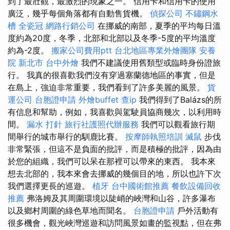
到了最壯觀，最激烈的現象之一。 信用卡和信用卡的使用
廣泛，幾乎每個角落都有自動售貨機。
偵探公司
不鏽鋼水
槽
全瓷冠
網路行銷公司
在挪威的南部，夏季的平均每日溫
度約為20度，冬季，北部和北部以及冬季-5度的平均溫度
約為-2度。
搬家公司費用ptt
台北地區專業外燴團隊
安養
院 新北市
台中外燴
我們不建議使用舊類型或臨時身份證旅
行。 我真的很喜歡我們沒有穿過塞蘭德地區的事實，但是
在島上，強迫非常重要，我們看到了許多美麗的風景。
貨
運公司
台胞證申請
外燴buffet
查ip
我們得到了Balázs的所
有信息和幫助，例如，我喜歡與駕駛員協商幾次，以利用時
間。
漏水 打針
旅行社護照代辦服務
我們可以觀看旅行期
間舉行的城市舉行的馴鹿比賽。
按摩師執照培訓
滅鼠
步伐
非常緊張，但這不是負面的批評，而是積極的批評，因為由
於您的組織，我們可以呆在那裡可以帶來的東西。 我本來
想去北部的，我本來會去挪威的幾個目的地，所以也許下次
我們選擇更長的巡遊。
植牙
台中國術館推薦
餐飲設備回收
推薦
弗洛姆及其周圍環境以陡峭的峽灣和山谷，許多瀑布
以及鄉村周圍的綠色草地而聞名。
台胞證申請
戶外活動有
很多機會，觀光峽灣巡遊和訪問風景如畫的監視點，但在弗