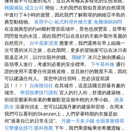
擁有最不可估量的地方，並且具有極其多樣化的生態系統。
桃園滅鼠
成立公司
簡短，大約我們在類似苔原的自然環境
中進行了4小時的遊覽，因此我們了解斯堪的納維亞半島的
典型動植物。
長照中心
歐式料理外燴方案
免費律師詢問
在這個典型的Fjell鄉村聲音區域中，景色也很豐富，並帶有
閃閃發光的水流，因此我們可以在良好的天氣中製作美麗的
自然照片。
台中居家清潔
應要求，我們還將在早上組織一
次可選的冰川之旅，在此期間，更多的冒險家可以在冰川表
面遠足冰川，以付出額外的錢。
關鍵字
冰川之旅由挪威山
區領導人進行，考慮到必要的安全標準。
下午茶外燴
通行
證的使用不需要任何資格資格，並且旅行的難度不高，因此
可以建議任何人。 當您申請住宿時，您必須提前講
話！！！！
台南徵信社
在其城市，這是該國北部最有趣的
城市。
學習按摩技巧課程
宜人的行人街，舒適的建築物，
街頭音樂家和坐著的餐廳歡迎這個年輕的大學小鎮。
跳蚤
防水
沿著街頭走，您可以認識丹麥的建築和習俗，在周末
我們可以看到的Skanzen上，人們穿著時期的衣服是如
何“過著自己的日常生活”。
月嫂一天多少錢
全面掌握搜尋
引擎優化技巧
眼科推薦
下午，我們乘渡輪乘坐希臘渡輪，