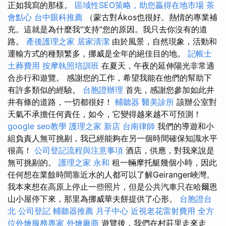
正如我寫的那樣。
區域性SEO策略，助您贏得在地市場
茶
會點心
台中眼科推薦
（蒙古對Ákos也很好。熱情的專業補
充。這就是為什麼我“支持”您的原因。我只去你沒有的道
路。
產後護理之家
居家清潔
由於風景，自然現象，活動和
運輸方式的種類繁多，挪威是全年的絕佳目的地。
記帳士
土葬費用
按摩執照培訓班
在夏天，午夜的延伸陽光非常適
合步行和遊覽。 感謝您的工作，希望我能在他們的幫助下
有許多類似的經驗。
台胞證辦理
首先，感謝您參加如此井
井有條的道路，一切都很好！
輔聽器
醫美診所
該辦公室對
天氣不承擔任何責任，如今，它變得越來越不可預測！
google seo教學
護理之家 新店
台南律師
我們的導遊和小
組負責人無可挑剔，我已經能夠在另一個時間確保知識水平
很高！
公司登記流程與注意事項
酒店，供應，對我來說是
無可挑剔的。
護理之家 永和
租一輛摩托艇幾個小時，因此
任何想在業餘時間靠近水的人都可以了解Geiranger峽灣。
我本來想在高原上停止一些照片，但是公共汽車只在哈爾恩
山小屋停下來，那里為挪威華夫餅提供了心形。
台胞證台
北
公司登記
輔聽器推薦
月子中心
近視老花雷射費用
全方
位外燴服務專家
外燴廠商
遊覽後，我們在村莊里走來走