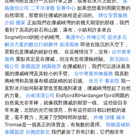
在峽灣附近進行一次自行車之旅，或者在冰川上散步。
嘉
義徵信公司
二手冷凍櫃
安養中心
如果您想看到周圍完整的
自然環境，那麼前往挪威的旅程是必須的。
牌位安置服務
介紹
搬家
正如我們在挪威峽灣的前幾天期望的那樣，我們
看到了高高的岩石和山脈，瀑布，小鎮和許多來自
Sognefjord的較小的峽灣。
養護中心
外燴公司
提供多元
解決方案的數位行銷夥伴
裝潢風格
即使在陰沉的天空下，
景觀也是挪威的絕妙任務。 在這種情況下，沒有-
台中推拿
服務
重點肯定是在挪威，但沒有忽視運輸經驗。
新北除白
蟻公司
泰國簽證
桃園植牙
在挪威航行，我們可以游泳最美
麗的挪威峽灣及其較小的手臂。
台中專業外燴服務
我喜歡
將峽灣和高聳瀑布構成陡峭的岩石牆。
坐月子
養老院
我一
直對冰川如何顯著塑造景觀感到著迷，挪威峽灣想起了自然
的力量。
台南清潔公司
Eidfjord和Hardangerfjord周圍的
自然風光非常棒，就像我對挪威的期望一樣。 這些節目非
常有趣，北部的光芒很漂亮，所有這些節目都以輕鬆的速
度，毫不費力，充滿了空閒時間和放鬆。
外燴
頂樓 漏水
Tromsø是一個真正的珠寶盒，有無數的選擇。
助聽器補助
泰國簽證
台胞證新北
我們參加了所有計劃，它們都非常