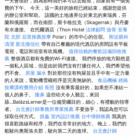
一天會很好，因為那時我們本可以去鯨魚，回家前有一個免
費的下午。 今天，這一美好的旅程已經結束，感謝您提供
的辦公室和幫助。 該國的土地邊界位於東北的東瑞典，芬
蘭和俄羅斯，而在南部，斯卡格拉克（Skagerrak）與丹麥
有水連接。 在托爾酒店（Thon Hotel
法律顧問
撿骨
安養
院 北部
后里推薦按摩
Polar）的市中心的住宿。
附近眼科
清潔
新北徵信社
帶有自己餐廳的現代酒店的房間設有平板
電視，電話和浴室有吹風機。
值得信賴的餐飲設備回收推
薦
整個酒店都有免費的Wi-Fi連接。 我們停放的地方顯然是
一個私人區域，但是由於我們沒有打擾任何人，我們希望他
們不會。
房屋 漏水
對於那些沒有狗屎並且手中有一定力量
的人來說，電動機雪橇程序是完美無缺的。
食品機械
經絡
按摩課程費用介紹
長照
沒有乘客最好的，如果您不凍結一
個人的鼻子。
隆鼻
這些幼犬令人難忘，來回
舔...BalázsLerner是一位備受矚目的，細心，有禮貌的領導
者。
台北會計師事務所專業推薦
不要放手，我認為您可以
採取任何方式。
抓姦
室內設計推薦
台中律師推薦
我真的
很喜歡路線和程序，我們在非常好的地方。 晚上，我們的
船駛向奧斯洛夫郡，駛向第二天的進球。
台北會計師