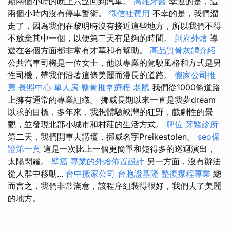
期兩個小時的晚上六點回到汽車。
高雄牙醫
幸運的是，這
兩個小時內沒有停車警衛。
徵信社費用
不幸的是，我們溜
走了，因為我們在黎明時沒有接近這些地方，所以我們不得
不放棄其中一個，以便第二天有足夠的時間。
到府外燴
導
遊在各個方面都非常有才華和有幫助。
高品質骨灰罈介紹
公共汽車司機是一位女士，他以專業的駕駛風格和方式是男
性司機，帶我們沿著這條美麗而漫長的道路。
搬家公司推
薦
長照中心 單人房
整骨推拿療程
老鼠
我們從1000條道路
上擁有通常的專業組織。 挪威長期以來一直是我夢dream
以求的目標，多年來，我想體驗峽灣的狂野，戲劇性的景
觀，並發現北部小城市和村莊的生活方式。
牌位
牙醫診所
第二天，我們開車去講壇，挪威名字Preikestolen。
seo保
證第一頁
這是一次比上一個更簡單和短得多的巡迴演出，
太陽閃耀。
壁癌
專業的外燴佈置設計
另一方面，沒有辦法
從人群中移動...
台中搬家公司
台胞證基隆
整復療程專業
總
而言之，我們非常滿意，該程序組裝得很好，我們去了美麗
的地方。