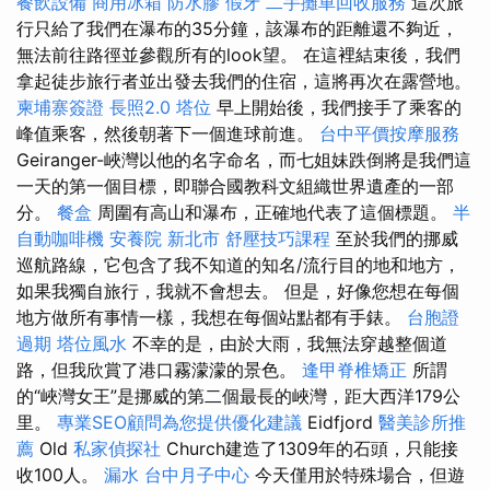
餐飲設備
商用冰箱
防水膠
假牙
二手攤車回收服務
這次旅
行只給了我們在瀑布的35分鐘，該瀑布的距離還不夠近，
無法前往路徑並參觀所有的look望。 在這裡結束後，我們
拿起徒步旅行者並出發去我們的住宿，這將再次在露營地。
柬埔寨簽證
長照2.0
塔位
早上開始後，我們接手了乘客的
峰值乘客，然後朝著下一個進球前進。
台中平價按摩服務
Geiranger-峽灣以他的名字命名，而七姐妹跌倒將是我們這
一天的第一個目標，即聯合國教科文組織世界遺產的一部
分。
餐盒
周圍有高山和瀑布，正確地代表了這個標題。
半
自動咖啡機
安養院 新北市
舒壓技巧課程
至於我們的挪威
巡航路線，它包含了我不知道的知名/流行目的地和地方，
如果我獨自旅行，我就不會想去。 但是，好像您想在每個
地方做所有事情一樣，我想在每個站點都有手錶。
台胞證
過期
塔位風水
不幸的是，由於大雨，我無法穿越整個道
路，但我欣賞了港口霧濛濛的景色。
逢甲脊椎矯正
所謂
的“峽灣女王”是挪威的第二個最長的峽灣，距大西洋179公
里。
專業SEO顧問為您提供優化建議
Eidfjord
醫美診所推
薦
Old
私家偵探社
Church建造了1309年的石頭，只能接
收100人。
漏水
台中月子中心
今天僅用於特殊場合，但遊