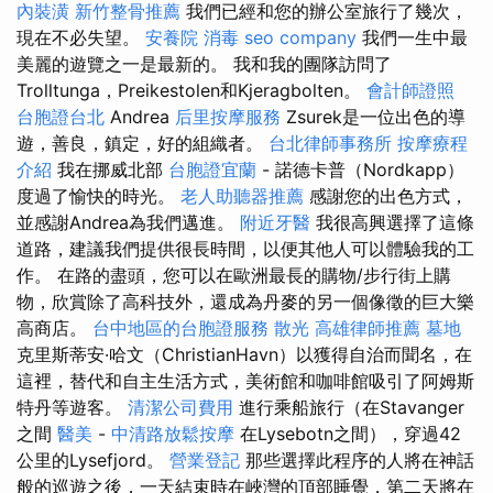
內裝潢
新竹整骨推薦
我們已經和您的辦公室旅行了幾次，
現在不必失望。
安養院
消毒
seo company
我們一生中最
美麗的遊覽之一是最新的。 我和我的團隊訪問了
Trolltunga，Preikestolen和Kjeragbolten。
會計師證照
台胞證台北
Andrea
后里按摩服務
Zsurek是一位出色的導
遊，善良，鎮定，好的組織者。
台北律師事務所
按摩療程
介紹
我在挪威北部
台胞證宜蘭
- 諾德卡普（Nordkapp）
度過了愉快的時光。
老人助聽器推薦
感謝您的出色方式，
並感謝Andrea為我們邁進。
附近牙醫
我很高興選擇了這條
道路，建議我們提供很長時間，以便其他人可以體驗我的工
作。 在路的盡頭，您可以在歐洲最長的購物/步行街上購
物，欣賞除了高科技外，還成為丹麥的另一個像徵的巨大樂
高商店。
台中地區的台胞證服務
散光
高雄律師推薦
墓地
克里斯蒂安·哈文（ChristianHavn）以獲得自治而聞名，在
這裡，替代和自主生活方式，美術館和咖啡館吸引了阿姆斯
特丹等遊客。
清潔公司費用
進行乘船旅行（在Stavanger
之間
醫美
-
中清路放鬆按摩
在Lysebotn之間），穿過42
公里的Lysefjord。
營業登記
那些選擇此程序的人將在神話
般的巡遊之後，一天結束時在峽灣的頂部睡覺，第二天將在