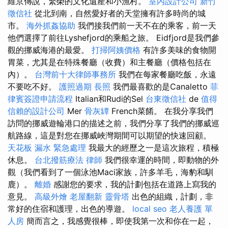
維京傳說，繁榮的文化遺產和小漁村。
室內設計公司
新竹
徵信社
從北到南，自然愛好者的天堂擁有許多時尚的城
市。
海外抓姦協助
我們接我們前一天不在的乘客，前一天
他們選擇了前往Lyshefjord的乘船之旅。 Eidfjord是我們參
觀的挪威海港的最愛。
打掃阿姨價格
有許多美味的食物開
胃菜，尤其是在特殊餐廳（收費）和主餐廳（價格包括在
內）。
台灣前十大律師事務所
我們在每家餐廳吃飯，永遠
不要吃不好。
護照過期
長照
我們最喜歡的是Canaletto
菲
律賓簽證申請流程
Italian和Rudi的Sel
台東徵信社
de
值得
信賴的設計公司
Mer
骨灰罈
French菜餚。 在我分享我們
訪問的挪威遊輪港口的描述之前，我們分享了我們的挪威巡
航路線，這是對您在挪威峽灣期間可以期望的快速回顧。
天花板 漏水 緊急處理
我最大的經歷之一是這次旅程，積極
休息。
台北撥筋療法
律師
我們很幸運的時間，即動物的外
觀（我們看到了一個泳池Maci家族，許多羊毛，海豹和馴
鹿）。
離婚
感謝您的要求，我的計劃包括在道路上寫我的
意見。
高級外燴
老屋翻新
靈骨塔
出色的組織，計劃，非
常好的住宿和護理，出色的導遊。
local seo
老人養護 單
人房
簡而言之，我感覺很棒，即使我第一次和你在一起，