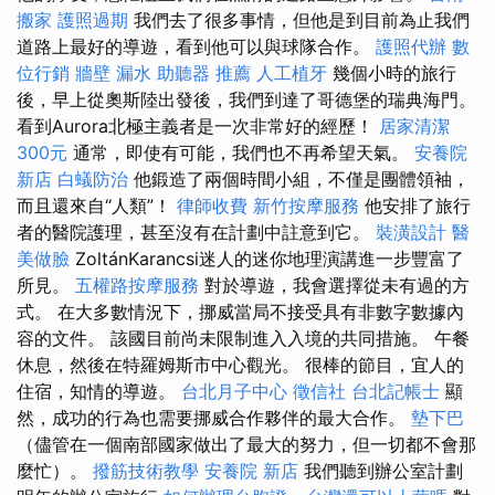
搬家
護照過期
我們去了很多事情，但他是到目前為止我們
道路上最好的導遊，看到他可以與球隊合作。
護照代辦
數
位行銷
牆壁 漏水
助聽器 推薦
人工植牙
幾個小時的旅行
後，早上從奧斯陸出發後，我們到達了哥德堡的瑞典海門。
看到Aurora北極主義者是一次非常好的經歷！
居家清潔
300元
通常，即使有可能，我們也不再希望天氣。
安養院
新店
白蟻防治
他鍛造了兩個時間小組，不僅是團體領袖，
而且還來自“人類”！
律師收費
新竹按摩服務
他安排了旅行
者的醫院護理，甚至沒有在計劃中註意到它。
裝潢設計
醫
美做臉
ZoltánKarancsi迷人的迷你地理演講進一步豐富了
所見。
五權路按摩服務
對於導遊，我會選擇從未有過的方
式。 在大多數情況下，挪威當局不接受具有非數字數據內
容的文件。 該國目前尚未限制進入入境的共同措施。 午餐
休息，然後在特羅姆斯市中心觀光。 很棒的節目，宜人的
住宿，知情的導遊。
台北月子中心
徵信社
台北記帳士
顯
然，成功的行為也需要挪威合作夥伴的最大合作。
墊下巴
（儘管在一個南部國家做出了最大的努力，但一切都不會那
麼忙）。
撥筋技術教學
安養院 新店
我們聽到辦公室計劃