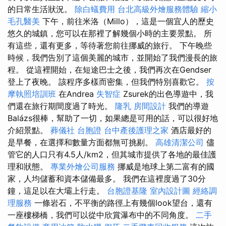
的日常生活狀況。
除白蟻費用
台北高級外燴服務體驗
縮小
毛孔醫美
下午，前往米洛（Millo），這是一個宜人的歷史
悠久的城鎮，您可以在那裡了解幾個小時的主要景點。 所
有這些，還有更多，等待著您前往挪威的旅行。 下午晚些
時候，我們告別了這個美麗的城市，並開始了我們漫長的旅
程。 從這裡開始，在短途巴士之後，我們再次在Gendser
登上了夜晚。 該程序多樣而密集，但我們特別喜歡它。
按
摩執照培訓班
在Andrea
失智症
Zsurek的出色導遊中，我
們還在旅行期間度過了時光。
隆乳
房間設計
我們的導遊
Balázs很棒，幫助了一切，如果總是可用的話，可以很好地
介紹景點。
葬儀社
台胞證
台中產後護理之家
酒店最好的
是早餐，在選擇和數量方面都無可挑剔。
高雄清潔公司
儘
管它的人口只有4.5人/km2，但其城市提供了各地的最佳護
理和狀態。
專業外燴公司服務
挪威是地球上第二富有的國
家，人均儲蓄和資本儲備最多。 我們在這裡度過了30分
鐘，這足以在大壩上行走。
台胞證基隆
室內設計圖
經絡調
理服務
一條岩石，不平衡的路徑上有幾個look望台，還有
一座樓梯橋，我們可以從中欣賞瀑布中的不同角度。
二手