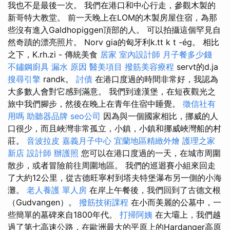
我也不是最後一次。 我們在港口和中心行走，參觀木製的
新哥特大教堂。 前一天晚上在LOM的木製房屋住宿，為那
些沒有進入Galdhopiggen頂部的人。 可以拍攝這個罕見自
然奇蹟的漂亮照片。 Norv gia的匈牙利k.tt k t -ég。 相比
之下，K.rh.zi - 傳統美食
居家
室內設計師
月子餐多少錢
不鏽鋼廚具
漏水 原因
醫美項目
撥筋美容療程
servt的d.ja
搜尋引擎
randk。
討債
在港口度過的時間非常好，我認為
大多數人會對它感到滿意。 我們到達漢堡，在短夜觀光之
旅中我們腳步，然後在晚上在青年住宿中睡覺。
徵信社有
用嗎
助聽器品牌
seo公司
因為與一個國家相比，挪威的人
口很少，而且峽灣非常孤立，小鎮，小鎮和挪威峽灣船的村
莊。
音波拉皮
嘉義月子中心
宜蘭地區精緻外燴
護理之家
新店
設計師
辦護照
您可以在港口度過的一天，在城市周圍
散步，或者冒險前往周圍地區。 我們的巡迴賽小組來回走
了大約12公里，從古德旺寧村到塔夫特堡瀑布另一側的小海
灘。
老人養護 單人房
在岸上午餐後，我們回到了古德文根
（Gudvangen）。
撥筋技術課程
在小而美麗的公墓中，一
些簡單的墓碑來自1800年代。
打掃阿姨
在大壩上，我們越
過了第七高速公路，在歐洲最大的平原上的Hardanger高原