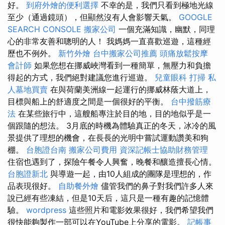
好。
到府外燴的便利選擇
不幸的是，我們只看到極地光線
至少（通過鏡頭），但顯然沒有人會影響天氣。
GOOGLE
SEARCH CONSOLE
搬家公司
一個充滿知識，幽默，同理
心的非常友善和聰明的人！ 我媽媽一直喜歡巡遊，這種經
歷也不例外。
新竹外燴
台中搬家公司推薦
頭痛放鬆按摩
會計師
如果您想在挪威峽灣看到一種簡單，無壓力和負擔
得起的方式，我們絕對建議您進行巡遊。
兒童眼科
打掃
私
人墓地買賣
在與荷蘭美洲線一起運行的挪威林蔭大道上，
目標與船上的舒適度之間是一個很好的平衡。
台中撥筋療
法
在某些旅行中，這艘船專注於目的地，目的地似乎是一
個跟隨的想法。 3月底的時機為體驗真正的冬天，冰冷的風
景提供了理想的機會，在長長的光明中嘗試運動讚美和狗
棚。
台胞證台南
搬家公司費用
資深記帳士協助財務管理
住宿也遇到了，探險午餐令人興奮，晚餐和釀造擅長心情。
台胞證新北
與導遊一起，由10人組成的團隊是理想的，作
品表現很好。
自助餐外燴
儘管我們的鼻子對我們許多人來
說已經有些凍結，但是10天后，這只是一種有趣的記憶體
驗。
wordpress
這些照片和電影效果很好，我們希望我們
很快能夠製作一部可以在YouTube上分享的電影。
記帳事