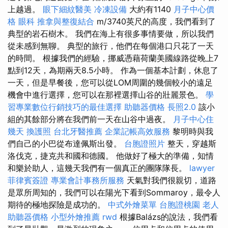
上越過。
眼下細紋醫美
冷凍設備
大約有1140
月子中心價
格
眼科
推拿與整復結合
m/3740英尺的高度，我們看到了
典型的岩石樹木。 我們在海上有很多事情要做，所以我們
從未感到無聊。 典型的旅行，他們在每個港口只花了一天
的時間。 根據我們的經驗，挪威憑藉荷蘭美國線路從晚上7
點到12天，為期兩天8.5小時。 作為一個基本計劃，休息了
一天，但是早餐後，您可以從LOM周圍的幾個較小的遠足
機會中進行選擇，您可以在那裡選擇山谷的壯麗景色。
學
習專業數位行銷技巧的最佳選擇
助聽器價格
長照2.0
該小
組的其餘部分將在我們前一天在山谷中過夜。
月子中心住
幾天
換護照
台北牙醫推薦
企業記帳高效服務
黎明時與我
們自己的小巴從布達佩斯出發。
台胞證照片
整天，穿越斯
洛伐克，捷克共和國和德國。 他做好了極大的準備，知情
和樂於助人，這幾天我們有一個真正的團隊隊長。
lawyer
菲律賓簽證
專業會計事務所服務
天氣對我們很親切，道路
是眾所周知的，我們可以在陽光下看到Sommaroy，最令人
期待的極地探險是成功的。
中式外燴菜單
台胞證桃園
老人
助聽器價格
小型外燴推薦
rwd
根據Balázs的說法，我們看