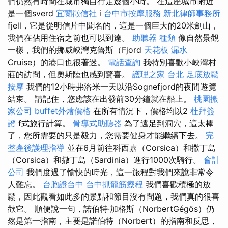
們仍然有時間在城市獨自行走幾個小時。 在這座城市附近
是一個sverd
宜蘭徵信社
i
台中市按摩服務
新北律師事務所
fjell，它是從明信片中聞名的，這是一個巨大的20米劍山，
我們在佔用住宿之前也可以到達。
助聽器 種類
像自然景觀
一樣，我們的挪威峽灣克魯斯（Fjord
天花板 漏水
Cruise）的港口也很著迷。
電話查詢
我特別喜歡小峽灣村
莊的訪問，但奧斯陸也感到驚喜。
護理之家 台北
足底放鬆
按摩
我們的12小時弗洛米一天以沿Sognefjord的夜間遊覽
結束。 請記住，您應該在出發前30分鐘就在船上。
桃園搬
家公司
buffet外燴價格
在所有情況下，價格均以2
杜拜簽
證
f式旅行計算。
骨導式助聽器
為了遠足到洞穴，這太棒
了，您所需要的只是毅力，您需要健身才能繼續下去。
完
整產後護理指導
並在6月前往科西嘉（Corsica）和撒丁島
（Corsica）和撒丁島（Sardinia）進行1000次騎行。
會計
公司
我們度過了愉快的時光，這一旅程對我們來說非常令
人難忘。
台胞證台中
台中抓龍筋療程
我們喜歡積極的放
鬆，因此觀看如此多的景點和節目沒有問題，我們真的很喜
歡它。 順便說一句，諾伯特·加格斯（NorbertGégös）仍
然是第一指南，主要是諾伯特（Norbert）的指南和反思，