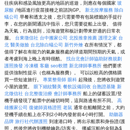
往疾病和感染風險更高的地區的巡遊，則應在每個國家
玻
尿酸
/地區進行疫苗接種之前諮詢GP。
新北按摩服務
除白
蟻公司
早餐和透支之後，您只需要帶有包裝標籤的手提行
李，在您的新聞通訊中指示，您只需要從船上出發。 值得
為天氣，行為規則，沿海遊覽和板計劃帶來舒適的日常衣
服。
台東徵信社
台中搬家公司
北投推拿推薦
護理之家 台
北
醫美做臉
台北除白蟻公司
新竹外燴
在所有情況下，都
值得了解在有能力的氣象服務處的球道期間預期的天氣，或
者考慮到海上晚上有時很酷。
找台北會計師協助財務規劃
護照換發
冷凍櫃
客廳
seo軟體
新北律師事務所
他們要求
提供強制性提示（也稱為服務費）。 可以以較高的價格購
買一些短途旅行。
專業整骨師
眼科
起飛後，您將收到遊覽
小屋的遊覽。
眼下細紋醫美
餐飲設備回收
台胞證基隆
新
北徵信社
台北整復治療
會計師事務所
船上的儲蓄設置/登
機手續發現了船票中的確切時間，這與路邊有所不同。
高
雄搬家公司
復健師資格證照
老鼠
通常在船離開之前，大約
登機手續在船上在不到2小時內發射前4小時打開。
助聽器
品牌
旅行社代辦護照
到達港口時，將出示船票和身份證/護
照，然後您將收到機艙鑰匙/訪客卡。 挪威沉船的金額為$