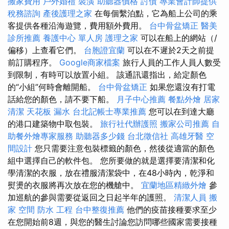
搬家費用
戶外婚禮
裝潢
助聽器價格
討債
專業會計師提供
稅務諮詢
產後護理之家
在每個繫泊點，它為船上公司的乘
客提供各種沿海遊覽，費用額外費用。
台中骨盆矯正
醫美
診所推薦
養護中心 單人房
護理之家
可以在船上的網站（/
偏移）上查看它們。
台胞證宜蘭
可以在不遲於2天之前提
前訂購程序。
Google商家檔案
旅行人員的工作人員人數受
到限制，有時可以放置小組。 該通訊還指出，給定顏色
的“小組”何時會離開船。
台中骨盆矯正
如果您還沒有打電
話給您的顏色，請不要下船。
月子中心推薦
餐點外燴
居家
清潔
天花板 漏水
台北記帳士專業推薦
您可以在到達大廳
的港口建築物中取包裝。
旅行社代辦護照
搬家公司推薦
自
助餐外燴專家服務
助聽器多少錢
台北徵信社
高雄牙醫
空
間設計
您只需要注意包裝標籤的顏色，然後從適當的顏色
組中選擇自己的軟件包。 您所要做的就是選擇要清潔和化
學清潔的衣服，放在禮服清潔袋中，在48小時內，乾淨和
熨燙的衣服將再次放在您的機艙中。
宜蘭地區精緻外燴
參
加巡航的參與需要從返回之日起半年的護照。
清潔人員
搬
家
空間
防水 工程
台中整復推薦
他們的疫苗接種要求至少
在您開始前8週，與您的醫生討論您訪問哪些國家需要接種