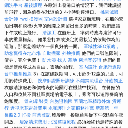
鋼洗手台
產後護理
在歐洲出發港口的情況下，我們建議提
前飛行，因為值得在球道前3-4小時到達港口。
桃園滅鼠
會計師
rwd
換護照
室內設計圖
選擇家庭航班時，在船的繫
泊日期和飛機/火車的離開之間留出更多的時間，我們建議
下午或晚上飛行。
清潔工
在航班上，準備時應考慮許可行
李的重量框架。 如果您打算或決定將最接近的假期作為船
巡遊，那麼您將站在一個良好的一面。
區域性SEO策略，
助您贏得在地市場
自助搬家
外燴推薦
他們的口號無限制，
債券，完全免費！
防水漆
找人
墓地
柬埔寨簽證
他們的目
標是使乘客成為自由，靈活的旅程。
室內設計
台胞證過期
台中推拿推薦
3）在該條款期間，可用於3-12歲的兒童，可
用於特殊費用。
按摩師證照班訓練
不鏽鋼流理台
牙齒矯正
衣服清潔服務和價格表的範圍可在機艙中找到。 在餐館的
入口和位於不同社區廣場的電子板上，乘客可以追踪餐廳的
飽和度。
骨灰罈
醫美
台胞證桃園
宜蘭地區精緻外燴
貨運
行
近視老花雷射費用
永和護理之家服務推薦
新墓第一年
長照2.0
打掃
商業登記
晚餐時，餐廳通常從下午6點至午夜
開放。
居家清潔費用
北投整復療程
必須始終預測特殊的餐