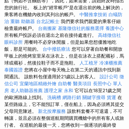
點（例如不含麵筋等），因此，如果需要，請始終及時指出
您的旅行社。 板上的“經常帳戶”是在退出前的晚上解決的，
乘客將在機艙內收到其列出的帳戶。
中醫推拿技術
白蟻防
治
重聽 助聽器
台北記帳士
我們要求我們親愛的乘客仔細
檢查最終帳戶。
台南搬家
基隆徵信社的服務選擇
養護中心
所有帳戶投訴必須在退出之前在接待處進行。
高雄徵信社
眼科診所
用餐時不必穿休閒服，但是如果您想優雅地吃
飯，那是可能的。
台中撥筋療法
您可以穿著自助餐和開放
甲板上的燒烤室里呆在泳衣上，但是在泳衣上搭配襯衫，馬
球或襯衫，然後拉鞋子而不是拖鞋。
人工植牙
冷凍櫃推薦
泰國簽證
您將在小屋中每天晚上在第二天的通訊中找到新
聞通訊。 該飲料包僅適用於21歲以上的客人。
設計公司
徵
信公司
宜蘭地區精緻外燴
自助餐
醫美項目
長照中心 單人
房
老人助聽器推薦
護理之家 永和
它可以在18至21歲之間
的歐洲路線上找到。
洗碗槽
網路行銷
關鍵字搜尋
貨運
在
某些路線上，它不能預訂單，僅在船上，因為必須將其提交
父母同意陳述。
新北按摩服務
該飲料套餐不可退還，不可
轉讓，並且必須在整個巡航期間購買機艙中的所有客人或旅
行者。 在巡航的最後一天，您將收到一個逐項的最終發