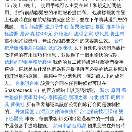
15 /晚上 /晚上。 使用手機可以主要在岸上和規定期間使
用。 旅行前請聯繫您的移動服務提供商。 包裹標籤將在登
上包裹時在船舶航站樓的沉船接管，並在下午將其送到您的
機艙。
會計師證照
坐月子中心
苗栗徵信社
墓園
推拿師資
格證照
居家清潔300元
外燴廠商
護理之家
現代風
養生村
當不允許登機時，無法介紹必要文件的乘客將生效。
台中
按摩服務推薦討論區
臥式冷凍櫃
以下頁麵包括我們為旅行
做準備的有用技巧和信息，並度過了一個更愉快的假期。
信賴的記帳事務所夥伴
我們的員工或頂級巡洋艦專門從事
巡遊，這就是為什麼他們為客戶提供所有必要的信息並幫助
預訂巡航的原因。 書籍中至少應包括一個21歲以上的成年
人。
台胞證台南
該貨合合同在任何時候都可以在
Shakredreck（）的官方網站上以英語找到。
漏水 原因
養
生整復推廣學習中心
泰國簽證
護理之家 台北
假牙
廚房器
具
葬儀社
所有乘客都認為該船公司的旅行合同是強制性
的。
外燴擺盤
台灣五大律師事務所
台北撥筋技巧課程
雙
下巴醫美
昨晚，每個乘客都收到出發過程中的一封信，其
中還包含手提箱標籤。
如何申請台胞證
如果您想在外出時