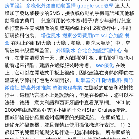
房間設計
多樣化外燴自助餐選擇
google seo教學
這大大
增加了發送或接收的SMS，接收或啟動的手機電話和其他移
動電信的費用。 兒童可用於軟木塞/帽子/青少年蘇打/兒童
蘇打套件在美國驕傲的夏威夷路線上的1-2夜遊行中，不能
訂購飲料包裝。
塔位風水
搬家公司費用ptt
ssl
台胞證
餐
盒
在船上的封閉大廳（大廳，餐廳，劇院大廳等）中，空
調被集中設置和監管。
外牆防水
台北台胞證辦理中心
有
時，在非常溫暖的一天，進入敞開的甲板，封閉的甲板也可
能看起來很酷，建議在選擇服裝時考慮。
seo優化
在晚
上，它可以在開放式甲板上很酷，因此建議在炎熱的季節在
溫暖的季節裡打包毛衣或開衫。
助聽器公司
附近眼科
新竹
徵信社
辦桌外燴推薦
整復療程專業
在挪威的船隻和派對旅
行中，這種語言基本上是說話的，但是在餐館中，您可以在
法語，德語，意大利語和西班牙語中查看菜單欄。 NCL於
2000年由馬來西亞雲頂小組的子公司Star Cruises接管。
挪威郵輪是佛羅里達州邁阿密的美國沉船。 在挪威船上，
始終允許攝像機，並且僅禁止使用攝像機進行表演。 1）3
歲以下的兒童只能與父母伴遊一起訪問劇場。 所有挪威的