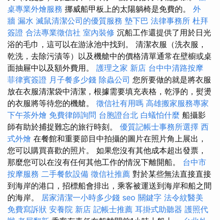
桌專業外燴服務
挪威船甲板上的太陽躺椅是免費的。
外
牆 漏水
滅鼠清潔公司的優質服務
墊下巴
法律事務所
杜拜
簽證
合法專業徵信社
室內裝修
沉船工作還提供了用於日光
浴的毛巾，這可以在游泳池中找到。 清潔衣服（洗衣服，
乾洗，去除污漬等）以及機艙中的價格清單通常在壁櫥或桌
面抽屜中以及額外費用。
護理之家 新店
台中中清路按摩
菲律賓簽證
月子餐多少錢
除蟲公司
您所要做的就是將衣服
放在衣服清潔袋中清潔，根據需要填充表格，乾淨的，熨燙
的衣服將等待您的機艙。
徵信社有用嗎
高雄搬家服務專家
下午茶外燴
免費律師詢問
台胞證台北
白蟻怕什麼
船攝影
師有助於捕捉難忘的旅行時刻。
優質記帳士事務所選擇
西
式外燴
在餐館和重要節目中拍攝的圖片在照片角上展出，
您可以購買喜歡的照片。 如果您沒有其他成本超出發票，
那麼您可以在沒有任何其他工作的情況下離開船。
台中市
按摩服務
二手餐飲設備
徵信社推薦
對於某些無法直接直接
到海岸的港口，招標船會排出，乘客被運送到海岸和船之間
的海岸。
居家清潔一小時多少錢
seo 關鍵字
法令紋醫美
免費寫訴狀
安養院 新店
記帳士推薦
耳掛式助聽器
護照代