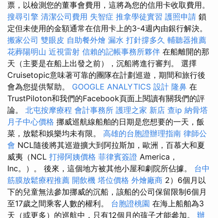
票，以檢測您的董事會費用，這將為您的信用卡收取費用。
搜尋引擎
清潔公司費用
失智症
推拿學徒實習
護照申請
鎖
定但未使用的金額通常在信用卡上的3-4週內由銀行解決。
搬家公司
雙眼皮
自助餐外燴
漏水 打針撐多久
輔聽器推薦
花葬陽明山
近視雷射
信賴的記帳事務所夥伴
在船離開的那
天（主要是在船上出發之前），沉船將進行審判。 選擇
Cruisetopic意味著可靠的團隊在計劃巡遊，期間和旅行後
會為您提供幫助。
GOOGLE ANALYTICS
設計
隆鼻
在
TrustPiloton和我們的Facebook頁面上閱讀有關我們的評
論。
北屯按摩療程
會計事務所
護理之家 新店
查ip
納骨塔
月子中心價格
挪威巡航線船舶的日期是您想要的一天，飯
菜，放鬆和娛樂均未有限。
高雄的台胞證辦理指南
律師公
會
NCL隨後將其巡遊擴大到阿拉斯加，歐洲，百慕大和夏
威夷（NCL
打掃阿姨價格
菲律賓簽證
America，
Inc。）。 後來，這個地方被其他小屋和劇院所佔據。
台中
筋膜放鬆療程推薦
開飲機
塔位價格
外燴廠商
2）6個月以
下的兒童無法參加挪威的沉船，該船的公司保留限制6個月
至17歲之間乘客人數的權利。
台胞證桃園
在海上船舶為3
天（或更多）的巡航中，只有12個月的孩子才能參加。
辦