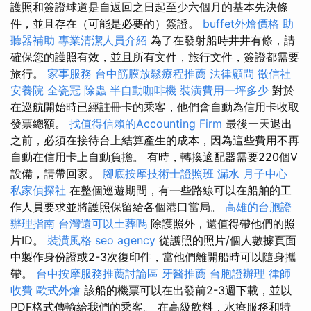
護照和簽證球道是自返回之日起至少六個月的基本先決條
件，並且存在（可能是必要的）簽證。
buffet外燴價格
助
聽器補助
專業清潔人員介紹
為了在發射船時井井有條，請
確保您的護照有效，並且所有文件，旅行文件，簽證都需要
旅行。
家事服務
台中筋膜放鬆療程推薦
法律顧問
徵信社
安養院
全瓷冠
除蟲
半自動咖啡機
裝潢費用一坪多少
對於
在巡航開始時已經註冊卡的乘客，他們會自動為信用卡收取
發票總額。
找值得信賴的Accounting Firm
最後一天退出
之前，必須在接待台上結算產生的成本，因為這些費用不再
自動在信用卡上自動負擔。 有時，轉換適配器需要220個V
設備，請帶回家。
腳底按摩技術士證照班
漏水
月子中心
私家偵探社
在整個巡遊期間，有一些路線可以在船舶的工
作人員要求並將護照保留給各個港口當局。
高雄的台胞證
辦理指南
台灣還可以土葬嗎
除護照外，還值得帶他們的照
片ID。
裝潢風格
seo agency
從護照的照片/個人數據頁面
中製作身份證或2-3次復印件，當他們離開船時可以隨身攜
帶。
台中按摩服務推薦討論區
牙醫推薦
台胞證辦理
律師
收費
歐式外燴
該船的機票可以在出發前2-3週下載，並以
PDF格式傳輸給我們的乘客。 在高級飲料，水療服務和特