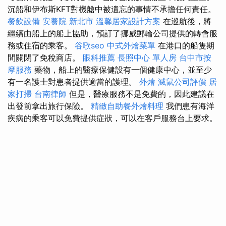
沉船和伊布斯KFT對機艙中被遺忘的事情不承擔任何責任。
餐飲設備
安養院 新北市
溫馨居家設計方案
在巡航後，將
繼續由船上的船上協助，預訂了挪威郵輪公司提供的轉會服
務或住宿的乘客。
谷歌seo
中式外燴菜單
在港口的船隻期
間關閉了免稅商店。
眼科推薦
長照中心 單人房
台中市按
摩服務
藥物，船上的醫療保健設有一個健康中心，並至少
有一名護士對患者提供適當的護理。
外燴
滅鼠公司評價
居
家打掃
台南律師
但是，醫療服務不是免費的，因此建議在
出發前拿出旅行保險。
精緻自助餐外燴料理
我們患有海洋
疾病的乘客可以免費提供症狀，可以在客戶服務台上要求。