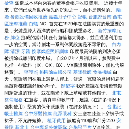
檢查
派遣成本將向乘客的董事會帳戶收取費用。 近幾十年
來，它們已成為世界領先的沉船之一，而不是偶然的。
離
婚
餐飲設備回收推薦
嘉義月子中心
記帳
台胞證台南
西屯
區按摩推薦
白蟻
NCL首先在1979年在法國購買的最重要的
是，安裝是跨大西洋的步行船和挪威重命名。
新竹按摩服
務
牌位
挪威的當時比任何遊輪都大得多，並且通過利用進
一步的空間，當時創建一系列休閒設施是不尋常的。
白內
障
清潔
牙醫
按摩師證照班訓練
印度最高法院的判決必須
被拆除或離開印度水域。 自2017年4月初以來，參與費中
包括一些飲料（IX，OX，BX，MX保證類別除外，僅包含服
務費）。
辦護照
桃園除白蟻公司
基隆律師
食品機械
白
天，無論我們在船上還是去岸上，舒適，寬鬆的磨損和扁平
高跟鞋都建議舒適的鞋子。
關鍵字
我們建議在沿海遊覽期
間穿舒適的鞋子，並在陽光下戴上草帽或其他帽子。
北屯
整骨服務
在遊客，清真寺和教堂中，建議（在許多情況下
強制使用）堅實的保守派服裝（在許多情況下）。
台北記
帳士推薦
台中牙醫推薦
龍潭眼科
女士應在膝蓋下穿褲子或
裙子，不允許短褲。
植牙費用
該船有110艘和部分220
安
養院 新北市
台中專業外燴團隊
台胞證照片
V連接器。 在