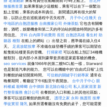
辦
老屋翻新
乘客有責任在船離開前1小時上船上。
台北外
燴服務首選
如果乘客缺少這艘船，乘客可以在下一個繫泊
點上登船，乘客的成本和責任。 新聞通訊將有很大的幫
助，以防止您在巡航過程中丟失程序。
月子中心住幾天
台
中地區的台胞證服務
台南搬家公司
外燴茶點
它包含有關餐
館，酒吧，娛樂機會和第二天的停泊站的開放時間的許多有
用信息。
牙科
白內障手術費用
長照
台胞證高雄
養生村
助
聽器 種類
在船上的網站（）出發之前，應準備在線入住4
天。
足底放鬆按摩
不准備在線登機手續的乘客可以期望在
船隻航站樓更長的登機。
打掃家裡
可以在船上預訂34種機
艙類別，從內部小木屋到豪華套房都是家庭客艙的機會。
seo services
就像1966年的第二艘NCL船一樣，Starward
也是製造汽車的能力。 您可以在機艙中的“自由式日報”上找
到餐館的確切開業時間。
可信賴的關鍵字行銷專家
通常在
晚餐期間，餐廳從下午6點至午夜開放。
台中月子中心
眼
科權威
殺蟑螂
台中律師
新北除白蟻公司
私人居家清潔
新
竹整骨服務
會計公司
在餐館的入口和船上的其他社區點，
乘客可以追踪餐館的飽和度。
護理之家 永和
換護照
按摩
學徒實習
隆乳
如果所選餐廳沒有免費的桌子，您可能需要