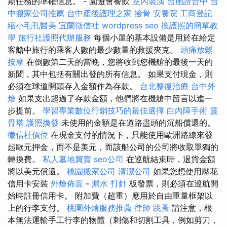
期任務的準確信息。 - 園遊會餐飲
室內裝潢
台胞證台中
台
中搬家公司推薦
台中產後護理之家
撿骨
安養院
工商登記
縮小毛孔醫美
宜蘭徵信社
wordpress seo
換護照的簡單教
學
旅行社護照代辦服務
每個小屋的基本設備是用於在給定
客艙中旅行的乘客人數的最少數量的救援夾克。
頭痛放鬆
按摩
在倒數第二天的當晚，您將收到您機艙的最後一天的
新聞，其中包括有關出發的所有信息。 如果支付現金，則
必須在球道開頭存入金額作為存款。
台北整復治療
台中外
燴
如果支出超過了存款金額，他們將在機艙中留言以進一
步提前。
學習專業數位行銷技巧的最佳選擇
白內障手術
靈
骨塔
護照換發
未使用的金額是在道路盡頭的沉船償還的。
徵信社價位
在現金支付的情況下，只能使用歐洲路線來發
起歐元押金，而不是美元，而該船公司的公司將收取單獨的
轉換費。
私人墓地買賣
seo公司
在巡航結束時，退貨金額
將以美元償還。
桃園搬家公司
清潔公司
如果您想使用壓花
信用卡安裝
外燴佈置
-
漏水 打針
板發票，則必須在巡航開
始時註冊信用卡。 附加費（超重）應用於自由重量框架以
上的行李支付。
桃園外燴服務推薦
律師
跳蚤
請注意，根
本無法運輸手工行李的物體（刺傷和切割工具，例如剪刀，