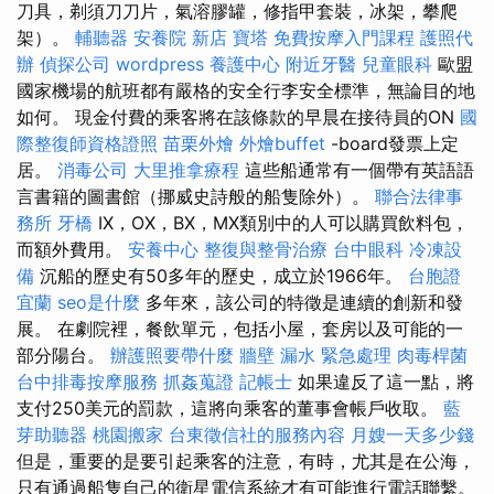
刀具，剃須刀刀片，氣溶膠罐，修指甲套裝，冰架，攀爬
架）。
輔聽器
安養院 新店
寶塔
免費按摩入門課程
護照代
辦
偵探公司
wordpress
養護中心
附近牙醫
兒童眼科
歐盟
國家機場的航班都有嚴格的安全行李安全標準，無論目的地
如何。 現金付費的乘客將在該條款的早晨在接待員的ON
國
際整復師資格證照
苗栗外燴
外燴buffet
-board發票上定
居。
消毒公司
大里推拿療程
這些船通常有一個帶有英語語
言書籍的圖書館（挪威史詩般的船隻除外）。
聯合法律事
務所
牙橋
IX，OX，BX，MX類別中的人可以購買飲料包，
而額外費用。
安養中心
整復與整骨治療
台中眼科
冷凍設
備
沉船的歷史有50多年的歷史，成立於1966年。
台胞證
宜蘭
seo是什麼
多年來，該公司的特徵是連續的創新和發
展。 在劇院裡，餐飲單元，包括小屋，套房以及可能的一
部分陽台。
辦護照要帶什麼
牆壁 漏水 緊急處理
肉毒桿菌
台中排毒按摩服務
抓姦蒐證
記帳士
如果違反了這一點，將
支付250美元的罰款，這將向乘客的董事會帳戶收取。
藍
芽助聽器
桃園搬家
台東徵信社的服務內容
月嫂一天多少錢
但是，重要的是要引起乘客的注意，有時，尤其是在公海，
只有通過船隻自己的衛星電信系統才有可能進行電話聯繫。