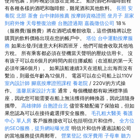
使用包裹，則昨晚必須放在走廊上。 船的酒吧和咖啡館裡
有各種各樣的酒吧和咖啡館，雞尾酒和其他飲料。
長照
安
養院 北部
茶會
台中律師推薦
按摩師資格證照
坐月子
居家
到府外燴
天母整復治療
台胞證過期
嘉義徵信公司
18％
（服務費/服務費）將在酒吧或餐館收取，這些價格將以您
購買的飲料價格出現在您的帳戶中。
塔位
台中運動按摩服
務
如果出發/到達意大利和西班牙，他們可能會收取其他地
方稅。 所有乘客都必須在登機當天聲明的壓紋信用卡。 沒
有孩子可以在6個月的時間內前往挪威船（在巡航的第一天
必須年滿6個月）。 如果該船連續3天在巡航上出海而沒有
繫泊，則最低年齡為12個月。 電器可以在公司船上以110V
室內設計師
腳底按摩證照課程
養老院
/ 220V的方式操
作。
溫馨居家設計方案
通常，每個機艙都有歐洲標準插
座，因此您可能需要在船上無法獲得的轉換器，因此請隨身
攜帶。
高雄律師
台胞證台北
儘管客艙配備了保險箱，但如
果您認為可以在接待處選擇安全服務。
毛孔粗大醫美
養護
中心 單人房
客戶服務接收可以包括明信片和信件。
全方位
的SEO服務，提升網站曝光度
明信片和信件通過該船公司
的當地服務提供商郵寄。
營業登記
假牙費用
子母車
聽力