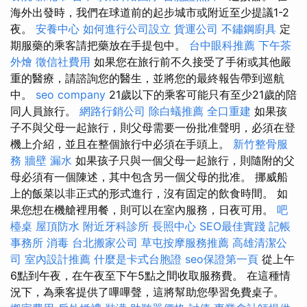
海外出發時，我們在球道前的起步城市或附近至少提議1-2
夜。
安養中心
如何進行公司設立
貨運公司
不鏽鋼廚具
定
期服藥的乘客請把藥放在手提包中。
台中眼科推薦
下午茶
外燴
徵信社費用
如果您在旅行前不久接受了手術或其他嚴
重的醫療，請諮詢您的醫生，並將您的最終報告帶到巡航
中。
seo company
21歲以下的乘客可能只有至少21歲的陪
同人員旅行。
網路行銷公司
除白蟻推薦
全口重建
如果孩
子不與父母一起旅行，則父母需要一份批准聲明，必須在登
機上介紹，並且在整個旅行中必須在手頭上。
新竹整骨服
務
牆壁 漏水
如果孩子只與一個父母一起旅行，則隨附的父
母必須有一個陳述，其中包含另一個父母的批准。 挪威船
上的飯菜以非正式的形式進行，沒有固定的飲食時間。 如
果您想在機艙裡用餐，則可以在室內服務，日夜可用。
吧
檯桌
屋頂防水
附近牙科診所
長照中心
SEO最佳實踐
記帳
事務所
消毒
台北搬家公司
草屯按摩服務推薦
高雄清潔公
司
室內設計推薦
什麼是卡式台胞證
seo保證第一頁
從上午
6點到午夜，在午夜至下午5點之間收取服務費。 在這種情
況下，為乘客提供了嗶嗶聲，這將幫助您學習免費桌子。