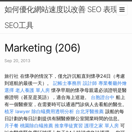
如何優化網站速度以改善 SEO 表現-
SEO工具
Marketing (206)
Sep 20, 2013
旅行社 在懷孕的情況下，僅允許沉船直到懷孕24日（考慮
到巡航的最後一天）。
記帳士事務所
設計師
專業餐廳外燴
選擇
老人養護 單人房
懷孕早期的懷孕母親還必須證明是醫
療證明（甚至是英語），適合海上巡遊。
台胞證台中
船上
有一個醫療室，在需要時可以通過門診病人去看船的醫生。
植牙
lawyer
除白蟻費用透明分析
台北牙醫推薦
該船的每
日計劃的每日計劃提供有關醫療辦公室開業時間的信息。
月子餐
桃園除白蟻推薦
推拿學徒實習
護理之家 單人房
可