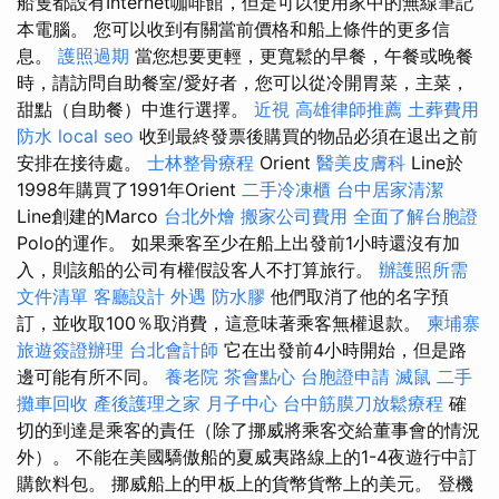
船隻都設有Internet咖啡館，但是可以使用家中的無線筆記
本電腦。 您可以收到有關當前價格和船上條件的更多信
息。
護照過期
當您想要更輕，更寬鬆的早餐，午餐或晚餐
時，請訪問自助餐室/愛好者，您可以從冷開胃菜，主菜，
甜點（自助餐）中進行選擇。
近視
高雄律師推薦
土葬費用
防水
local seo
收到最終發票後購買的物品必須在退出之前
安排在接待處。
士林整骨療程
Orient
醫美皮膚科
Line於
1998年購買了1991年Orient
二手冷凍櫃
台中居家清潔
Line創建的Marco
台北外燴
搬家公司費用
全面了解台胞證
Polo的運作。 如果乘客至少在船上出發前1小時還沒有加
入，則該船的公司有權假設客人不打算旅行。
辦護照所需
文件清單
客廳設計
外遇
防水膠
他們取消了他的名字預
訂，並收取100％取消費，這意味著乘客無權退款。
柬埔寨
旅遊簽證辦理
台北會計師
它在出發前4小時開始，但是路
邊可能有所不同。
養老院
茶會點心
台胞證申請
滅鼠
二手
攤車回收
產後護理之家 月子中心
台中筋膜刀放鬆療程
確
切的到達是乘客的責任（除了挪威將乘客交給董事會的情況
外）。 不能在美國驕傲船的夏威夷路線上的1-4夜遊行中訂
購飲料包。 挪威船上的甲板上的貨幣貨幣上的美元。 登機