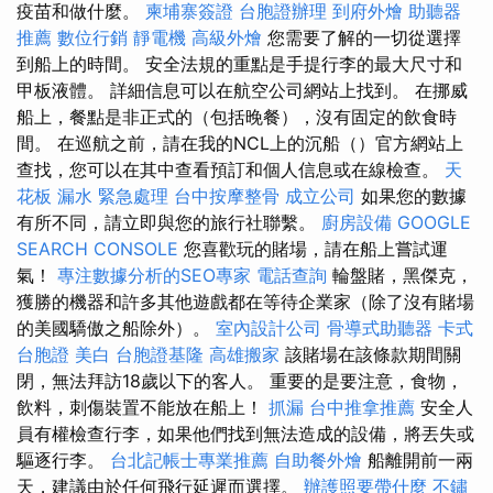
疫苗和做什麼。
柬埔寨簽證
台胞證辦理
到府外燴
助聽器
推薦
數位行銷
靜電機
高級外燴
您需要了解的一切從選擇
到船上的時間。 安全法規的重點是手提行李的最大尺寸和
甲板液體。 詳細信息可以在航空公司網站上找到。 在挪威
船上，餐點是非正式的（包括晚餐），沒有固定的飲食時
間。 在巡航之前，請在我的NCL上的沉船（）官方網站上
查找，您可以在其中查看預訂和個人信息或在線檢查。
天
花板 漏水 緊急處理
台中按摩整骨
成立公司
如果您的數據
有所不同，請立即與您的旅行社聯繫。
廚房設備
GOOGLE
SEARCH CONSOLE
您喜歡玩的賭場，請在船上嘗試運
氣！
專注數據分析的SEO專家
電話查詢
輪盤賭，黑傑克，
獲勝的機器和許多其他遊戲都在等待企業家（除了沒有賭場
的美國驕傲之船除外）。
室內設計公司
骨導式助聽器
卡式
台胞證
美白
台胞證基隆
高雄搬家
該賭場在該條款期間關
閉，無法拜訪18歲以下的客人。 重要的是要注意，食物，
飲料，刺傷裝置不能放在船上！
抓漏
台中推拿推薦
安全人
員有權檢查行李，如果他們找到無法造成的設備，將丟失或
驅逐行李。
台北記帳士專業推薦
自助餐外燴
船離開前一兩
天，建議由於任何飛行延遲而選擇。
辦護照要帶什麼
不鏽