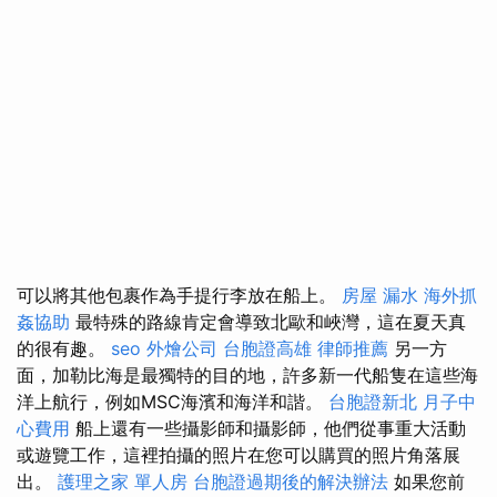
可以將其他包裹作為手提行李放在船上。
房屋 漏水
海外抓
姦協助
最特殊的路線肯定會導致北歐和峽灣，這在夏天真
的很有趣。
seo
外燴公司
台胞證高雄
律師推薦
另一方
面，加勒比海是最獨特的目的地，許多新一代船隻在這些海
洋上航行，例如MSC海濱和海洋和諧。
台胞證新北
月子中
心費用
船上還有一些攝影師和攝影師，他們從事重大活動
或遊覽工作，這裡拍攝的照片在您可以購買的照片角落展
出。
護理之家 單人房
台胞證過期後的解決辦法
如果您前