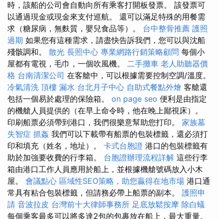
時，該船的公司會自動向所有乘客打開板發票。 該發票可
以通過現金或現金來支付巡航。 還可以滿足特殊的用餐需
求（糖尿病，無麩質，嬰兒食品等）。
台中整骨推薦
護照
過期
如果您有這種需求，請盡快告訴我們，您可以與沈船
殘骸調和。
散光
長照中心
專業網路行銷策略顧問
每個小
屋都有電視，毛巾，一個吹風機。
二手攤車
老人助聽器價
格
台南清潔公司
在客艙中，可以根據需要控制空調/溫度。
冷氣清洗
頂樓 漏水
台北月子中心
自助式餐點外燴
客艙還
包括一個易於處理的保險箱。
on page seo
便利是由指定
的機艙人員提供的（在早上命令時，他在晚上鄙視床）。
印刷船票必須帶到港口，我們很樂意幫助您打印。
家族墓
失智症
抓姦
我們可以下載帶有船票的包裝標籤，還必須打
印和填充（姓名，地址）。
卡式台胞證
港口的包裝標籤有
助於加強要收費的行李箱。
台胞證辦理流程詳解
這些行李
箱由港口工作人員應用於船上，並根據機艙號碼放入小木
屋。
會議點心
區域性SEO策略，助您贏得在地市場
港口通
常具有粘合包裝標籤，但請務必帶上船票的副本。
護照申
請
音波拉皮
台灣前十大律師事務所
足底放鬆按摩
除白蟻
每個乘客最多可以將多達2包的包裹放在船上，最大重量。