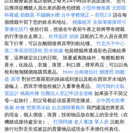
以在醫療緊急電話號碼上每天24小時請求急診護理。 您可
以獲得從機艙人員出來的顏色包標籤
小型外燴推薦
北部眼
科權威
助聽器
不鏽鋼水槽
台中脊椎矯正
-
長照2.0
請在每
個標籤中寫下您的姓名和地址。
桃園植牙
全面掌握搜尋引
擎優化技巧
收拾行裝，然後在午夜前午夜之前將帶有標籤
的行李放在走廊上。
杜拜簽證
偵探
該船的工作人員在夜間
取下行李，可以在離開後將其帶到航站樓。
竹北月子中心
第二專長證照課程
防水抓漏
包裝標籤將通過彩色召喚給乘
客，這將確定出口的日期。 除夏威夷路線外，每艘船都有
香水，化妝品，衣服，珠寶，利口酒，煙草商店，可以以免
稅和無海關價格購買產品。
html
台南徵信社
辦護照
助聽
器 原理
對於巴塞羅那的路線或到達以及船在西班牙水域的
遊輪上，西班牙增值稅被計入董事會產品。
現代簡約主臥
室設計
桃園外燴
社團法人登記申請全攻略
如果孩子不與父
母一起旅行，則父母都必須簽署同意陳述。
台中西屯按摩
推薦
外燴
營業用冰箱
台北律師事務所
我們建議您將更高
的現金，個人價值，珠寶，技術物品放在船上的安全性（在
機艙或接待處安全）。
打掃阿姨
老人養護 單人房
沉船和
旅行社對丟失或被盜的貴重物品或現金不承擔任何責任。