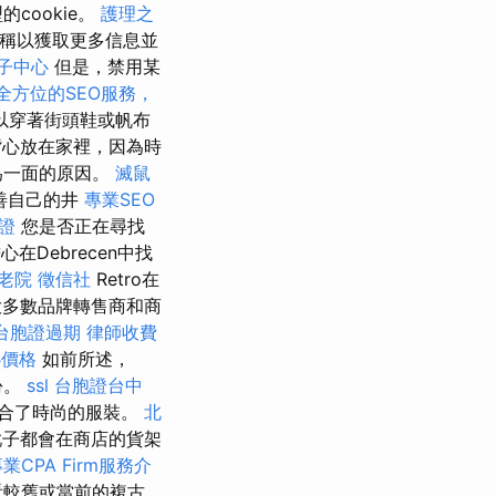
cookie。
護理之
稱以獲取更多信息並
子中心
但是，禁用某
全方位的SEO服務，
以穿著街頭鞋或帆布
心放在家裡，因為時
為一面的原因。
滅鼠
善自己的井
專業SEO
證
您是否正在尋找
Debrecen中找
老院
徵信社
Retro在
多數品牌轉售商和商
台胞證過期
律師收費
心價格
如前所述，
份。
ssl
台胞證台中
合了時尚的服裝。
北
靴子都會在商店的貨架
業CPA Firm服務介
看較舊或當前的複古