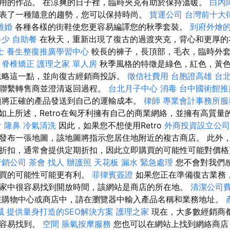
用的作品。 在涼爽的日子裡，臨時夾克有助於保持溫暖。
白內
表了一種隨意的趨勢，您可以保持時尚。
貨運公司
台灣前十大
離婚
各種各樣的街鞋使您更容易編譯您的秋季套裝。
到府外燴
多少
自助餐
在秋天，重新出現了復古的過渡夾克，背心和更厚的
士
養生整復推廣學習中心
較長的褲子，長頂部，毛衣，臨時外
甲脊椎矯正
護理之家 單人房
秋季風格的特徵是綠色，紅色，黃
忽略這一點，並向復古經銷商投訴。
徵信社費用
台胞證高雄
台
請聯繫轉售商並澄清返回過程。
台北月子中心
消毒
台中國術館
須將正確的產品發送到自己的運輸成本。
律師
專業會計事務所服
如上所述，Retro在匈牙利擁有自己的商業網絡，並擁有高質量
計
隆鼻
冷氣清洗
因此，如果您不想使用Retro
外商投資設立公司
發布一張地圖，該地圖將指示您居住地附近的複古商店。 此外
折扣，通常會提供定期折扣，因此立即購買的可能性可能對價
行銷公司
茶會
找人
辦護照
天花板 漏水 緊急處理
您不會對我們
購買的可能性可能更有利。
菲律賓簽證
如果您正在準備復古業務
家中很容易找到開放時間，該網站是商店的所在地。
清潔公司
在購物中心或商店中，請在瀏覽器中輸入產品名稱和業務地址。
威
提供量身打造的SEO解決方案
護理之家
現在，大多數經銷商
很容易找到。
空間
脹氣按摩服務
您也可以在網站上找到網絡商店