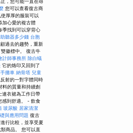
為止，您可能一直在尋
麼
您可以查看復古商
氣使厚厚的服裝可以
添加心愛的複古體
春季找到可以穿背心
助聽器多少錢
台胞
顧過去的趨勢，重新
雙徽標中。 復古牛
會計師事務所
除白蟻
法
它的烙印又回到了
二手攤車
納骨塔
兒童
務
反射的一對字體同時
材料的質量和持續創
女士連衣裙為工作日帶
您感到舒適。 - 飲食
箱
玻尿酸
居家清潔
基礎與應用問題
復古
褲進行比較，並享受夏
類商品。 您可以直