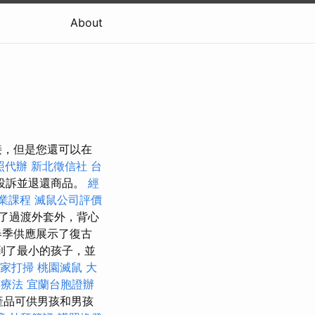
About
接，但是您還可以在
照代辦
新北徵信社
台
投訴並退還商品。
經
業課程
滅鼠公司評價
了過渡外套外，背心
春季供應展示了復古
到了最小的孩子，並
家打掃
桃園滅鼠
大
傅療法
宜蘭台胞證辦
o產品可供男孩和男孩