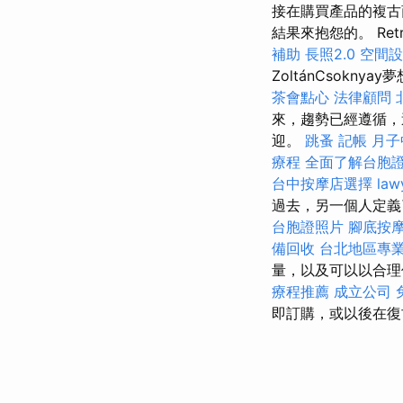
接在購買產品的複古
結果來抱怨的。 Re
補助
長照2.0
空間設
ZoltánCsokn
茶會點心
法律顧問
來，趨勢已經遵循，
迎。
跳蚤
記帳
月子
療程
全面了解台胞
台中按摩店選擇
law
過去，另一個人定義
台胞證照片
腳底按
備回收
台北地區專
量，以及可以以合理
療程推薦
成立公司
即訂購，或以後在復