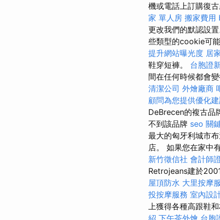
機或電話上訂購復古
家 單人房
搬家費用
更改我們的默認設
些類型的cooki
提升網站曝光度
居
鞋穿短褲。
台胞證
間在任何時候都會變
清潔公司
外燴廠商
顧問為您提供優化建
DeBrecen的複古
不到該品牌
seo 關
最大的匈牙利城市
店。 如果您在家中
新竹徵信社
會計師
Retrojeans
屋頂防水
大里按摩
投按摩服務
室內設
上獲得各種高跟鞋和
紹
下午茶外燴
台胞