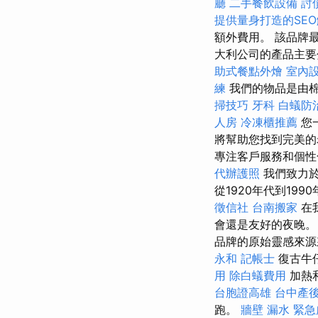
廳
二手餐飲設備
討
提供量身打造的SE
額外費用。 該品牌
大利公司的產品主要
助式餐點外燴
室內
練
我們的物品是由
掃技巧
牙科
白蟻防
人房
冷凍櫃推薦
您
將幫助您找到完美
專注客戶服務和個性
代辦護照
我們致力於
從1920年代到19
徵信社
台南搬家
在
會還是友好的夜晚
品牌的原始靈感來源
永和
記帳士
復古牛
用
除白蟻費用
加熱
台胞證高雄
台中產
跑。
牆壁 漏水 緊