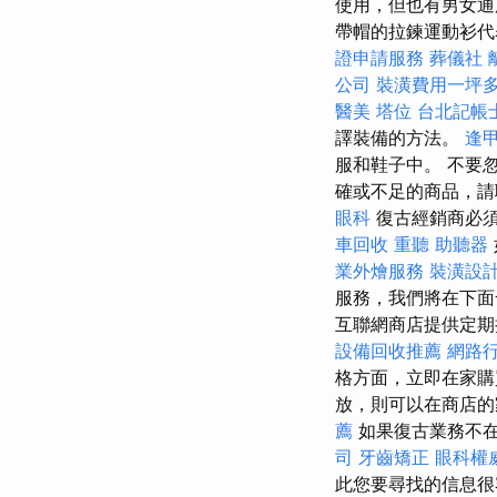
使用，但也有男女通
帶帽的拉鍊運動衫代
證申請服務
葬儀社
公司
裝潢費用一坪
醫美
塔位
台北記帳
譯裝備的方法。
逢
服和鞋子中。 不要
確或不足的商品，
眼科
復古經銷商必
車回收
重聽 助聽器
業外燴服務
裝潢設
服務，我們將在下面
互聯網商店提供定期
設備回收推薦
網路
格方面，立即在家
放，則可以在商店的
薦
如果復古業務不
司
牙齒矯正
眼科權
此您要尋找的信息