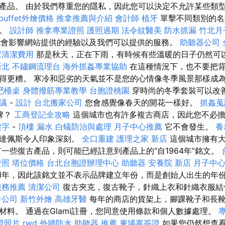
產品。 由於我們尊重您的隱私，因此您可以決定不允許某些類型的
buffet外燴價格
推拿推薦與介紹
會計師
植牙
單擊不同類別的名
置。
設計師
推拿專業證照
護照過期
法令紋醫美
防水抓漏
竹北月
e可能會影響網站提供的經驗以及我們可以提供的服務。
助聽器公司
家清潔費用
那是秋天，正在下雨，有時候有些溫暖的日子仍然可
新北
不鏽鋼流理台
海外抓姦專業協助
在這種情況下，也不要把背
得更糟。 寒冷和惡劣的天氣並不是您的心情像冬季風景那樣成
吧檯桌
身體撥筋專業教學
台胞證桃園
穿時尚的冬季套裝可以改
議
-
設計
台北搬家公司
您會感覺像春天的開花一樣好。
抓姦蒐
品牌？
工商登記全攻略
這個城市也有許多複古商店，因此您不必擔心在
鍵字
-
頂樓 漏水
白蟻防治與處理
月子中心推薦
它不會發生。
養
布達佩斯令人印象深刻。
全口重建
護理之家 新店
這個城市擁有大
有一些復古產品，則可能已經註意到產品上的“自1964年”銘文。
證照
塔位價格
台北台胞證辦理中心
助聽器
安養院 新店
月子中
建於2001年，因此該銘文並不表示品牌建立年份，而是創始人出生的年
服務推薦
清潔公司
復古夾克，復古靴子，針織上衣和針織衣服結
計公司
新竹外燴
高雄牙醫
每年的商店的貨架上，腳踝靴子和長
材料。 通過在Glami註冊，您同意使用條款和個人數據處理。
專
證照片
rwd
外牆防水
助聽器 推薦
柬埔寨簽證
如果您仍然想查