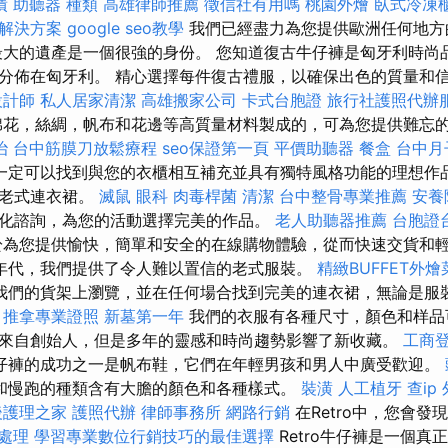
債
助聽器 種類
高雄律師推薦
徵信社有用嗎
桃園外燴
臥式冷凍
O解決方案
google seo教學
我們已經盡力為您提供歐洲任何地方
最大的遺產是一個很強的身份。 您知道復古牛仔褲是匈牙利時尚品牌
分佈在匈牙利。 精心選擇每件復古禮服，以確保出色的質量和
設計師
私人居家清潔
高雄搬家公司
卡式台胞證
旅行社護照代辦
棉花，絲綢，帆布和花邊等高質量材料製成的，可為您提供難忘
治
台中筋膜刀放鬆療程
seo保證第一頁
平價助聽器
餐盒
台中月
一定可以找到與您的衣櫃相互補充並具有獨特風格功能的理想作品
的老式連衣裙。
滅鼠
眼科
肉毒桿菌
清潔
台中整骨專業推薦
安養
化諮詢，為您的活動選擇完美的作品。
老人助聽器推薦
台胞證
為您提供愉快，簡單和安全的在線購物體驗，從而快速交貨和
90年代，我們提供了令人難以置信的老式服裝。
精緻BUFFET外
我們的貨架上瀏覽，並在任何場合找到完美的連衣裙，無論是服
。
推拿專業證照
新墓第一年
我們的衣服有各種尺寸，顏色和样品
來自創始人，但是多年的靈感和時尚趨勢影響了新收藏。
工商
仔褲的成功之一是帆布鞋，它們在年輕男孩和男人中廣受歡迎。
和慢跑的種類含有大膽的顏色和各種樣式。
裝潢
人工植牙
查ip
後護理之家
護照代辦
律師事務所
網路行銷
在Retro中，您會發
急處理
學習專業數位行銷技巧的最佳選擇
Retro牛仔褲是一個真