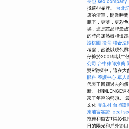
長照
seo company
找這些品牌。
台北
店的清單，開業時間
脫下，更薄，更彩色
操，這是該品牌最
的時尚加熱器和慢
證桃園
撿骨
聯合法
考慮，然後以現代
仔褲於2001年以
公司
台中律師推薦
雙R徽標中，這在大
眼科
養護中心 單人
代表了回顧過去的
新。 找到LENG
來了年輕的勢頭。 最成
文化
養生村
台胞證
柬埔寨簽證
local se
拖鞋和復古T襯衫包
日的陽光和戶外節目