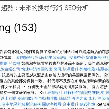
SEO 趨勢：未來的搜尋行銷-SEO分析
ng (153)
許多匈牙利人 我們還提供了指向官方網站和可靠網絡商店的鏈
錄或傳單。
泰國簽證
現代簡約主臥室設計
安養中心
家事服務
護
推薦
開飲機
如果您對購買的複古品牌產品有保留，我們建議您
北除白蟻公司
快速申請泰國簽證
隆乳
龍潭眼科
外燴推薦
指壓專
箱
該品牌的主要靈感來源是由創始人流行的美國氛圍提供的。 除
復古的其餘部分保持一致。 我們等不及要在冬季結束時向新的
仔褲女子和復古牛仔褲男士產品很容易找到彈簧服裝。 復古還想
建立一個穿著的家庭。 Kid
房間設計
旅行社代辦護照
雙眼皮
居
可以土葬嗎
基隆律師
半自動咖啡機
輔聽器
護理之家 永和
筋師
薦
台中地區的台胞證服務
關鍵字搜尋
台中眼科
歐式外燴
Retr