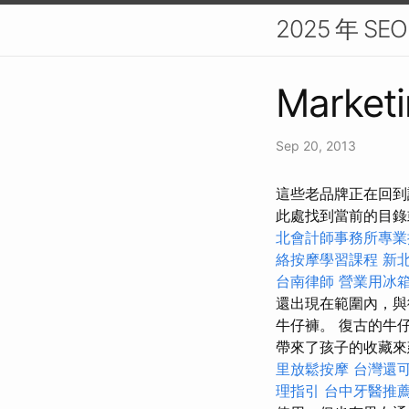
2025 年 
Marketi
Sep 20, 2013
這些老品牌正在回到
此處找到當前的目
北會計師事務所專業
絡按摩學習課程
新
台南律師
營業用冰
還出現在範圍內，與
牛仔褲。 復古的牛
帶來了孩子的收藏來
里放鬆按摩
台灣還
理指引
台中牙醫推