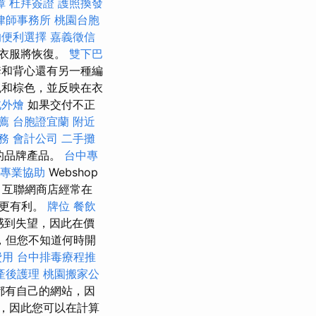
障
杜拜簽證
護照換發
律師事務所
桃園台胞
的便利選擇
嘉義徵信
衣服將恢復。
雙下巴
套和背心還有另一種編
色和棕色，並反映在衣
北外燴
如果交付不正
推薦
台胞證宜蘭
附近
務
會計公司
二手攤
的品牌產品。
台中專
專業協助
Webshop
，互聯網商店經常在
格更有利。
牌位
餐飲
感到失望，因此在價
，但您不知道何時開
費用
台中排毒療程推
產後護理
桃園搬家公
都有自己的網站，因
，因此您可以在計算