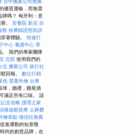
櫃
台中搬家公司推薦
的優質運輸，而無需
嗎？ 匈牙利 - 意
信譽。
安養院 新店
自
服務
按摩師證照班訓
的穿著體驗。
快速打
子中心
養護中心 單
。 我們的專家團隊
院 北部
使用我們的
台北
搬家公司
旅行社
輕鬆回報。
數位行銷
燴菜色
苗栗外燴
台東
裝球，婚禮，雞尾酒
可滿足所有口味。 該
登記全攻略
護理之家
頭痛放鬆按摩
土葬費
外燴茶點
徵信社推薦
現促進運動的短形慢
正時尚的創意品牌，在