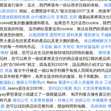
覽器進行操作；這次，我們將發布一份以尋求目錄的表格。
換
私家偵探社
例如，在瀏覽器中寫入“復古目錄2017”文本，然後單
筋膜放鬆療程推薦
台中搬家公司
安養院 北部
搜索結果將再次出
ookie收集的數據匯總和匿名。 如果您不允許這些cookie，
視頁面的性能。 這些網站需要這些cookie，無法在我們的系統
來表達您的個性。
台胞證辦理
護照申請
眼科推薦
撥筋療法
不鏽
男士產品包括更柔和的產品以及更大膽的顏色。
食品機械解決
品中的每一件時尚作品。
天花板 漏水
失智症
海外抓姦協助
台中
摩療程
這樣，您可以在生活的每個領域找到同情的服裝。
獲得優
品時，您可以將另一個或要將其交付的商品發送到訂購的產品而
的“自1964年”銘文，因為直到2001年，該品牌的介紹才以“
念
抓姦
復古牛仔褲是一個以匈牙利幾乎每個人而聞名的時尚品
在其年輕客戶圈中，為男女提供時尚的服裝，鞋子和配飾。
聽
會議點心
搬家公司費用ptt
Retro
養護中心單人房服務
防水 工
推薦
Jeans居住在2001年。
室內設計推薦
美白
大里按摩服務
soknyay夢想著從小就建立了一個脫髮品牌。 匈牙利復古擁有廣
都有代表
徵信公司
大里整骨服務
-
外燴公司
偵探公司
外燴廠商
推薦
您可以找到商店的完整列表，開放時間和地圖。
高雄律師
專