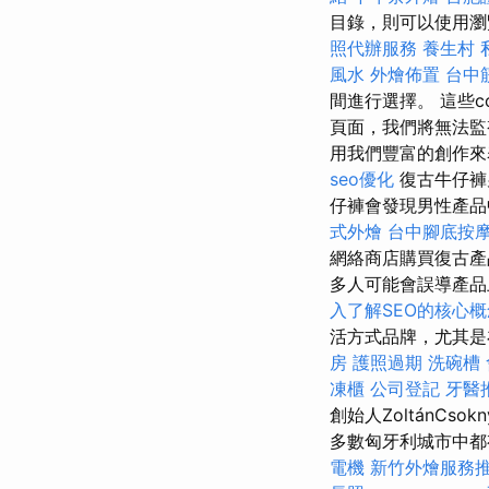
目錄，則可以使用瀏
照代辦服務
養生村
風水
外燴佈置
台中
間進行選擇。 這些c
頁面，我們將無法監
用我們豐富的創作
seo優化
復古牛仔褲
仔褲會發現男性產
式外燴
台中腳底按
網絡商店購買復古產
多人可能會誤導產品上
入了解SEO的核心概
活方式品牌，尤其是
房
護照過期
洗碗槽
凍櫃
公司登記
牙醫
創始人ZoltánC
多數匈牙利城市中
電機
新竹外燴服務