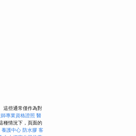
這些通常僅作為對
復師專業資格證照
醫
在這種情況下，頁面的
。
養護中心
防水膠
客