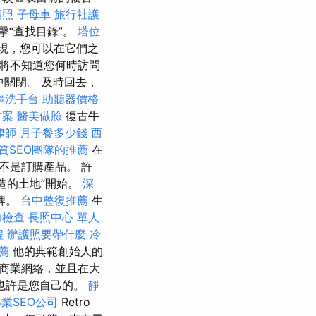
護照
子母車
旅行社護
擊“查找目錄”。
塔位
現，您可以在它們之
我們將不知道您何時訪問
中關閉。 及時回去，
鋼洗手台
助聽器價格
方案
醫美做臉
復古牛
律師
月子餐多少錢
西
質SEO團隊的推薦
在
不是訂購產品。 許
偽造的土地”開始。
深
牌。
台中整復推薦
生
力檢查
長照中心 單人
程
辦護照要帶什麼
冷
推薦
他的典範創始人的
泛的商業網絡，並且在大
也許是您自己的。
靜
業SEO公司
Retro