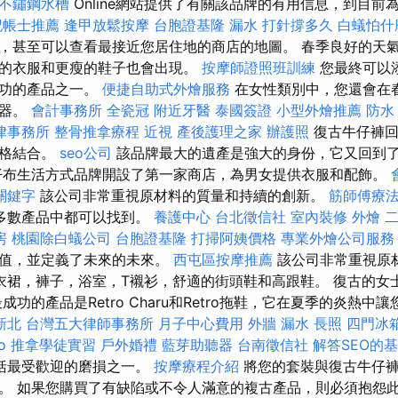
不鏽鋼水槽
Online網站提供了有關該品牌的有用信息，到目前
記帳士推薦
逢甲放鬆按摩
台胞證基隆
漏水 打針撐多久
白蟻怕什
，甚至可以查看最接近您居住地的商店的地圖。 春季良好的天
的衣服和更瘦的鞋子也會出現。
按摩師證照班訓練
您最終可以
成功的產品之一。
便捷自助式外燴服務
在女性類別中，您還會在
跑器。
會計事務所
全瓷冠
附近牙醫
泰國簽證
小型外燴推薦
防水
律事務所
整骨推拿療程
近視
產後護理之家
辦護照
復古牛仔褲回
風格結合。
seo公司
該品牌最大的遺產是強大的身份，它又回到了
牛仔布生活方式品牌開設了第一家商店，為男女提供衣服和配飾。
關鍵字
該公司非常重視原材料的質量和持續的創新。
筋師傅療
多數產品中都可以找到。
養護中心
台北徵信社
室內裝修
外燴
房
桃園除白蟻公司
台胞證基隆
打掃阿姨價格
專業外燴公司服
價值，並定義了未來的未來。
西屯區按摩推薦
該公司非常重視原
E連衣裙，褲子，浴室，T襯衫，舒適的街頭鞋和高跟鞋。 復古的
功的產品是Retro Charu和Retro拖鞋，它在夏季的炎熱中讓
新北
台灣五大律師事務所
月子中心費用
外牆 漏水
長照
四門冰
o
推拿學徒實習
戶外婚禮
藍芽助聽器
台南徵信社
解答SEO的
括最受歡迎的磨損之一。
按摩療程介紹
將您的套裝與復古牛仔
。 如果您購買了有缺陷或不令人滿意的複古產品，則必須抱怨此