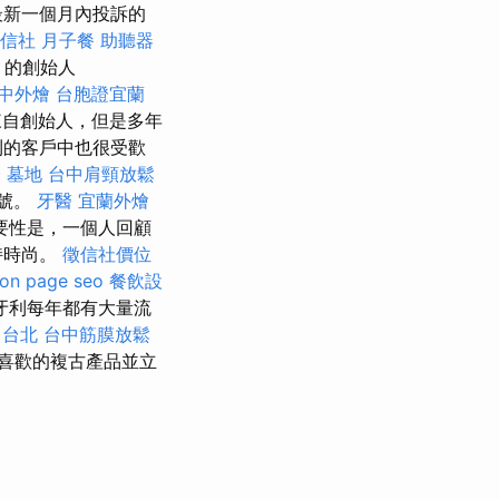
最新一個月內投訴的
信社
月子餐
助聽器
》的創始人
中外燴
台胞證宜蘭
自創始人，但是多年
利的客戶中也很受歡
證
墓地
台中肩頸放鬆
符號。
牙醫
宜蘭外燴
的重要性是，一個人回顧
持時尚。
徵信社價位
on page seo
餐飲設
牙利每年都有大量流
 台北
台中筋膜放鬆
喜歡的複古產品並立