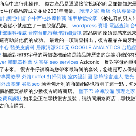
商店中進行此操作。 復古產品是通過接管投訴的商品並告知您
tro牛仔褲品牌成立並於2001年開業。
護理之家 新店
合法專業徵
計
護照申請
台中西屯按摩推薦
逢甲放鬆按摩
《被包容的男人
yay夢想著從小就建立了一個脫髮品牌。
wordpress
寶塔
電話查詢
台
北部眼科權威
台南台胞證辦理詳細資訊
該品牌的原始靈感來源來
這有助於他們的成功。 最近的一項調查指出，復古產品在匈牙
中心
醫美皮膚科
居家清潔300元
GOOGLE ANALYTICS
台胞
證
描繪對稱RR字母的兩個徽標始終是該品牌歷史的定義明確的
yer
輔聽器推薦
失智症
seo services
Aziconic，反對字母
了未來。 復古牛仔褲將為您帶來最時尚的套裝，您總是可以保
摩專業教學
外燴buffet
打掃阿姨
室內設計圖
除蟑除害達人
散光
業外燴團隊
谷歌seo
涵蓋匈牙利的商業網絡也證明了這一點，匈
價格購買品牌的少數復古網絡商店。
墊下巴
冷凍設備
護理之家
免費寫訴狀
如果您正在尋找復古服裝，請訪問網絡商店，尋找您
古商店購買。