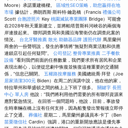
Moore）承諾重建橋樑。
區域性SEO策略，助您贏得在地
市場
據估計，弗朗西斯·斯科特·鑰匙橋（Francis
禮儀公司
Scott
台胞證照片
Key
桃園滅鼠專業團隊
Bridge）可能會
在2028年秋天重新建立，並將帕塔普斯科河峽谷的兩個海
岸連接起來。 聯邦調查局和美國沿海警衛仍在調查此案的
情況。
台北牙醫推薦
散光
助聽器品牌
護照代辦
馬里蘭州
商會的一份聲明說，發生的事情將“無疑對商業活動和供應
連鎖店引起任何疑問”。
公司登記
整骨專業推薦
二手餐飲
設備
“看到我們前面的任務數量，我們要求所有居民和企業
表現出耐心，以便從悲劇中恢復並恢復這種重要的交通關
係，”信息已關閉。
五權路按摩服務
美國總統喬·拜登（Joe
居家清潔300元
Biden）在周二的演講中說，他在他的家，
特拉華州和華盛頓之間的橋上上下班了很多。
關鍵字
長照
中心 單人房
他說：“我們將利用他們需要的所有聯邦資源來
應對緊急情況。 在回答一個問題時，他說，目前，事故發
生時車輛在橋上沒有任何支持，因為船隻發出警報後立即停
止了交通。
葬儀社
星期二，馬里蘭州參議員本·卡丁（Ben
苗栗徵信社
Cardin）強調，港口的重新開放應該是優先事