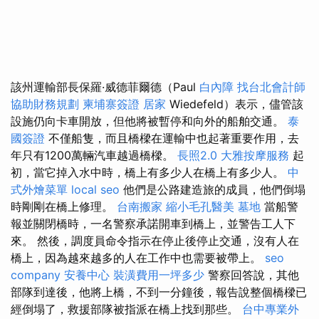
該州運輸部長保羅·威德菲爾德（Paul
白內障
找台北會計師
協助財務規劃
柬埔寨簽證
居家
Wiedefeld）表示，儘管該
設施仍向卡車開放，但他將被暫停和向外的船舶交通。
泰
國簽證
不僅船隻，而且橋樑在運輸中也起著重要作用，去
年只有1200萬輛汽車越過橋樑。
長照2.0
大雅按摩服務
起
初，當它掉入水中時，橋上有多少人在橋上有多少人。
中
式外燴菜單
local seo
他們是公路建造旅的成員，他們倒塌
時剛剛在橋上修理。
台南搬家
縮小毛孔醫美
墓地
當船警
報並關閉橋時，一名警察承諾開車到橋上，並警告工人下
來。 然後，調度員命令指示在停止後停止交通，沒有人在
橋上，因為越來越多的人在工作中也需要被帶上。
seo
company
安養中心
裝潢費用一坪多少
警察回答說，其他
部隊到達後，他將上橋，不到一分鐘後，報告說整個橋樑已
經倒塌了，救援部隊被指派在橋上找到那些。
台中專業外