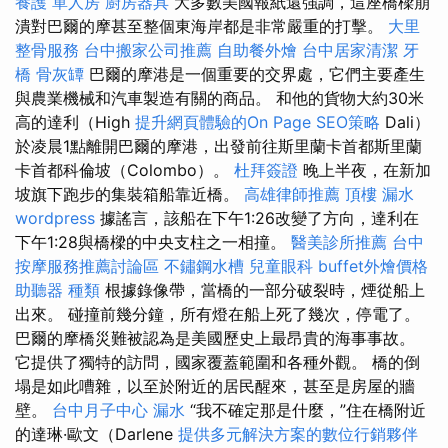
養護 單人房
廚房器具
大多數美國報紙還強調，這座橋樑崩
潰對巴爾的摩甚至整個東海岸都是非常嚴重的打擊。
大里
整骨服務
台中搬家公司推薦
自助餐外燴
台中居家清潔
牙
橋
骨灰罈
巴爾的摩港是一個重要的交界處，它們主要產生
與農業機械和汽車製造有關的商品。 和他的貨物大約30米
高的達利（High
提升網頁體驗的On Page SEO策略
Dali）
於凌晨1點離開巴爾的摩港，出發前往斯里蘭卡首都斯里蘭
卡首都科倫坡（Colombo）。
杜拜簽證
晚上半夜，在新加
坡旗下跑步的集裝箱船靠近橋。
高雄律師推薦
頂樓 漏水
wordpress
據謠言，該船在下午1:26改變了方向，達利在
下午1:28與橋樑的中央支柱之一相撞。
醫美診所推薦
台中
按摩服務推薦討論區
不鏽鋼水槽
兒童眼科
buffet外燴價格
助聽器 種類
根據錄像帶，當橋的一部分破裂時，煙從船上
出來。 碰撞前幾分鐘，所有燈在船上死了幾次，停電了。
巴爾的摩橋災難被認為是美國歷史上最昂貴的海事事故。
它提供了獨特的訪問，國家覆蓋範圍和各種外觀。 橋的倒
塌是如此嘈雜，以至於附近的居民醒來，甚至是房屋的牆
壁。
台中月子中心
漏水
“我不確定那是什麼，”住在橋附近
的達琳·歐文（Darlene
提供多元解決方案的數位行銷夥伴