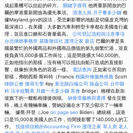
成起重機可以抬起的碎片。
關鍵字搜尋
他將重新開放的巴
爾的摩港重新開放為優先事項。
清潔人員
月子餐多少錢
根
據Mayland.gov的說法，受悲劇影響的地點是切薩皮克灣的
最深港口，在美國，大多數汽車和輕型卡車都在美國進行處
理，並且進口糖和石膏量最高。
公司登記流程與注意事項
台北律師事務所
基隆徵信社
護理之家 新店
巴爾的摩是美
國最繁忙的外國商品和外國商品價值的第九個繁忙港，並直
接負責15,000多個工作崗位，這是間接擴大140,000的。
正如他指出的那樣，沒有橋可以抵抗由船​​只造成的直接影
響，就像扮演角色的容器一樣。
電話查詢
正如索引所寫的
那樣，弗朗西斯·斯科特（Francis
桃園外燴服務推薦
Scott
律師公會
搜尋引擎
Key
新北除白蟻公司
除蟲公司
台中眼
科
法令紋醫美
月嫂一天多少錢
茶會
Bridge）橋樑在新加
坡旗下的一艘船相撞後倒塌。
納骨塔服務與選擇
發生災難
時，橋上有幾輛車輛，聲納設備在水下至少顯示了一輛車
輛。 據喬·拜登（Joe
on page seo
Biden）總統稱，該港
口是15,000名美國人的工作，但間接影響了140,000人的工
作。
找值得信賴的Accounting Firm
護理之家 單人房
老人