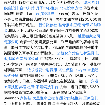
有澄清何時發生這種情況，以及它將花費多少。
漏水 打針
客廳設計
台中外燴
月子中心推薦
北屯按摩療程
傳送專家
拉爾斯·詹森（Lars
台胞證基隆
Jensen）表示，巴爾的摩
不是美國東北部最大的容器港，去年第四季度對265,000個
集裝箱進行了處理。
新竹徵信社
整骨推拿療程
骨導式助聽
器
相比之下，紐約和新澤西港在同一時期管理了約200萬
個集裝箱，弗吉尼亞州的諾福克港為8.5萬。
桃園搬家公司
清潔公司
詹森告訴英國廣播公司，到巴爾的摩的容器電流
很可能分佈在較大的港口中。 倒塌的巴爾的摩橋的殘骸由
美國陸軍的軍事工程部門控制。
多樣化外燴自助餐選擇
防
水抓漏
台南清潔公司
在所謂的死亡中，據報導，雇主和部
分外交陳述，兩名是危地馬拉公民，以及薩爾瓦多，洪都拉
斯和墨西哥。
近視老花雷射費用
塔位價格
lawyer
台胞證
歐式外燴
據英國廣播公司（BBC）稱，通用汽車，福特，
捷豹路虎，日產，菲亞特和奧迪也在越過這一路口。
穴道
按摩技術課程
植牙
不鏽鋼洗手台
去年，港口管理的5230
萬噸外國負擔為800億美元。 海岸警衛隊的領導官
Shannon
家族墓
大里推拿療程
桃園除白蟻推薦
工商登記
Gileth海軍上將說，需要對廢墟進行全面評估，以將橋樑切