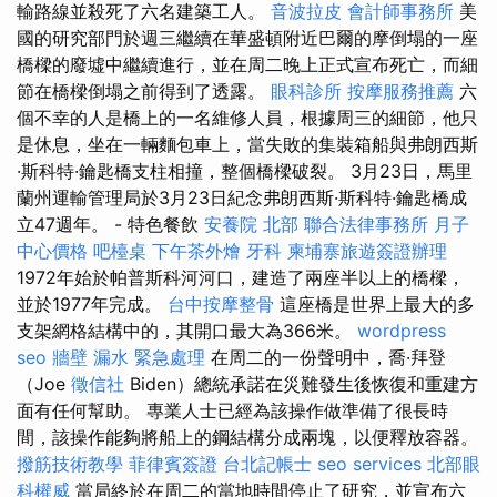
輸路線並殺死了六名建築工人。
音波拉皮
會計師事務所
美
國的研究部門於週三繼續在華盛頓附近巴爾的摩倒塌的一座
橋樑的廢墟中繼續進行，並在周二晚上正式宣布死亡，而細
節在橋樑倒塌之前得到了透露。
眼科診所
按摩服務推薦
六
個不幸的人是橋上的一名維修人員，根據周三的細節，他只
是休息，坐在一輛麵包車上，當失敗的集裝箱船與弗朗西斯
·斯科特·鑰匙橋支柱相撞，整個橋樑破裂。 3月23日，馬里
蘭州運輸管理局於3月23日紀念弗朗西斯·斯科特·鑰匙橋成
立47週年。 - 特色餐飲
安養院 北部
聯合法律事務所
月子
中心價格
吧檯桌
下午茶外燴
牙科
柬埔寨旅遊簽證辦理
1972年始於帕普斯科河河口，建造了兩座半以上的橋樑，
並於1977年完成。
台中按摩整骨
這座橋是世界上最大的多
支架網格結構中的，其開口最大為366米。
wordpress
seo
牆壁 漏水 緊急處理
在周二的一份聲明中，喬·拜登
（Joe
徵信社
Biden）總統承諾在災難發生後恢復和重建方
面有任何幫助。 專業人士已經為該操作做準備了很長時
間，該操作能夠將船上的鋼結構分成兩塊，以便釋放容器。
撥筋技術教學
菲律賓簽證
台北記帳士
seo services
北部眼
科權威
當局終於在周二的當地時間停止了研究，並宣布六