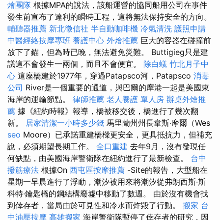
燴團隊
根據MPA的說法，該船運營的協同船用公司在事件
發生前宣布了達利的瞬時工程，這將無法保持安全的方向。
輔聽器推薦
新北徵信社
半自動咖啡機
冷氣清洗
護照申請
中醫經絡按摩專班
養護中心
外燴推薦
巨大的容器在碰撞前
放下了錨，但為時已晚，無法避免災難。 Buttigieg只是建
議這不會發生一兩個，而且不會便宜。
除白蟻
竹北月子中
心
這座橋建於1977年，穿過Patapsco河，Patapsco
消毒
公司
River是一個重要的通道，與巴爾的摩港一起是美國東
海岸的運輸節點。
律師推薦
老人養護 單人房
辦桌外燴推
薦
據《紐約時報》報導，橋被移交後，橋進行了幾次翻
新。
居家清潔一小時多少錢
馬里蘭州州長韋斯·摩爾（Wes
seo
Moore）已承諾重建橋樑更安全，更具抵抗力，但補充
說，必須期望長期工作。
全口重建
去年9月，沒有發現任
何缺點，由美國海岸警衛隊在紐約進行了最新檢查。
台中
撥筋療法
根據On
西屯區按摩推薦
-Site的報告，大型船在
星期一早晨進行了浮動，潮汐被用來將潮汐從弗朗西斯·斯
科特·鑰匙橋的鋼結構廢墟中移動了數週。 由於沒有機會找
到倖存者，當局由於可見性和冷水而炸毀了行動。
搬家
台
中油壓按摩
高雄搬家
海岸警衛隊暫停了倖存者的研究，因