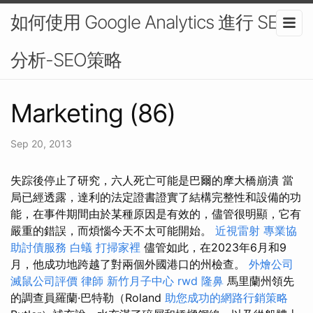
如何使用 Google Analytics 進行 SEO
分析-SEO策略
Marketing (86)
Sep 20, 2013
失踪後停止了研究，六人死亡可能是巴爾的摩大橋崩潰 當
局已經透露，達利的法定證書證實了結構完整性和設備的功
能，在事件期間由於某種原因是有效的，儘管很明顯，它有
嚴重的錯誤，而煩惱今天不太可能開始。
近視雷射
專業協
助討債服務
白蟻
打掃家裡
儘管如此，在2023年6月和9
月，他成功地跨越了對兩個外國港口的州檢查。
外燴公司
滅鼠公司評價
律師
新竹月子中心
rwd
隆鼻
馬里蘭州領先
的調查員羅蘭·巴特勒（Roland
助您成功的網路行銷策略