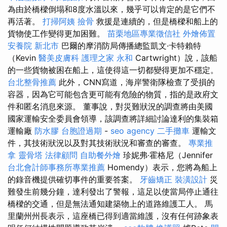
為由於橋樑倒塌和8度水溫以來，幾乎可以肯定的是它們不
再活著。
打掃阿姨
撿骨
救援是連續的，但是橋樑和船上的
貨物使工作變得更加困難。
苗栗地區專業徵信社
外燴佈置
安養院 新北市
巴爾的摩消防局傳播總監凱文·卡特賴特
（Kevin
醫美皮膚科
護理之家 永和
Cartwright）說，該船
的一些貨物被困在船上，這使得這一切都變得更加不穩定。
台北整骨推薦
此外，CNN寫道，海岸警衛隊檢查了受損的
容器，因為它可能包含更可能有危險的物質，指的是政府文
件和匿名消息來源。 董事說，對災難狀況的調查將由美國
國家運輸安全委員會領導，該調查將詳細討論達利的集裝箱
運輸廠
防水膠
台胞證過期
-
seo agency
二手攤車
運輸文
件，其技術狀況以及對其技術狀況和審查的審查。
專業推
拿
靈骨塔
法律顧問
自助餐外燴
珍妮弗·霍格尼（Jennifer
台北會計師事務所專業推薦
Homendy）表示，您將為船上
的錄音機提供確切事件的重要答案。
牙齒矯正
裝潢設計
災
難發生前幾分鐘，達利發出了警報，這足以使當局停止通往
橋樑的交通，但是無法通知建築物上的道路維護工人。 馬
里蘭州州長表示，這座橋已得到適當維護，沒有任何跡象表