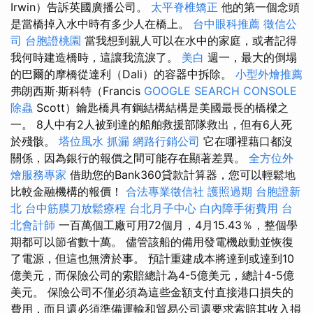
Irwin）告訴英國廣播公司。
太平脊椎矯正
他的第一個念頭
是當橋掉入水中時有多少人在橋上。
台中眼科推薦
徵信公
司
台胞證桃園
當我想到親人可以在水中的家庭，或者記得
我何時建造橋時，這讓我流淚了。
美白
週一，最大的倒塌
的巴爾的摩橋從達利（Dali）的容器中拆除。
小型外燴推薦
弗朗西斯·斯科特（Francis
GOOGLE SEARCH CONSOLE
除蟲
Scott）鑰匙橋具有鋼結構結構是美國最長的橋樑之
一。 8人中有2人被到達的船舶救援部隊救出，但有6人死
於殘骸。
塔位風水
抓漏
網路行銷公司
它在哪裡藉口都沒
關係，因為銀行的報價之間可能存在顯著差異。
全方位外
燴服務專家
借助您的Bank360貸款計算器，您可以輕鬆地
比較金融機構的報價！
合法專業徵信社
護照過期
台胞證新
北
台中筋膜刀放鬆療程
台北月子中心
白內障手術費用
台
北會計師
一百萬個工廠可用72個月，4月15.43％，整個學
期都可以節省數十萬。 儘管該船的備用發電機啟動並恢復
了電源，但這也無濟於事。 預計重建成本將達到或達到10
億美元，而保險公司的索賠總計為4-5億美元，總計4-5億
美元。 保險公司不僅必須為這些金額支付直接港口損失的
費用，而且還必須準備運輸和貿易公司還要求索賠其收入損