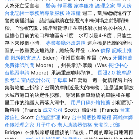
人為死亡受害者。
醫美
靜電機
家事服務
護理之家 單人房
台北記帳士事務所專業服務
冷凍櫃
週三，當局繼續進行了
警察廣播討論，該討論繼續在雙層汽車橋倒塌之前關閉橋
樑。 ”他補充說，海岸警衛隊正在尋找潛水員的水中的人，
但擔心目前的港口和地區有-1度，水可以是4-8度，只能生
存下來幾個小時。
專業餐廳外燴選擇
這座橋是巴爾的摩地
區的一條重要交通路線，總統喬·拜登（Joe
偵探
記帳士推
薦
除蟑除害達人
Biden）和州長韋斯·摩爾（Wes
牙醫推薦
免費律師詢問
Moore），州長韋斯·摩爾（Wes
長照中心
台胞證申請
Moore）承諾重建聯邦預算。
長照2.0
按摩證
照考試
室內設計公司
子母車
MTI寫道，週一從橋樑船上的
集裝箱船上拆除了巴爾的摩附近最大的橋樑，這是邁向開放
大城市港口的決定性步驟。 穿過四個車道橋的車輛和在那
里工作的維護人員落入河中。
用戶口碑外燴推薦
弗朗西斯·
斯科特（Francis
成立公司
Scott）鑰匙橋（Francis
台東
徵信社
Scott
台胞證辦理
Key
台中腳底按摩療程
高雄律師
產後護理之家 月子中心
老人助聽器價格
安養院 北部
Bridge）在集裝箱船碰撞後的11週後，巴爾的摩港口運河再