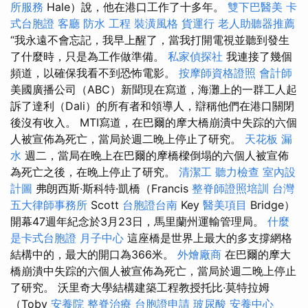
所服務
Hale）說，他在港口工作了十多年。
雙下巴醫美
卡
式台胞證
客廳
防水 工程
裝潢風格
貨運行
老人助聽器推薦
“我永遠不會忘記，我早上醒了，當我打開電視並聽到發生
了什麼時，只是為工作做準備。
私家偵探社
我連接了幾個
頻道，以確保我看不到恐怖電影。
按摩師資格證照
會計師
美國廣播公司（ABC）新聞現在寫道，海灘上的一群工人起
訴了達利（Dali）的所有者和領導人，辯稱他們在港口關閉
後沒有收入。 MTI寫道，在巴爾的摩大橋崩潰中失踪的六個
人被宣佈為死亡，當局於週二晚上停止了研究。
天花板 漏
水
週二，當局在晚上在巴爾的摩橋樑倒塌的六個人被宣佈
為死亡之後，在晚上停止了研究。
清潔工
聽力檢查
室內設
計圖
弗朗西斯·斯科特·凱橋（Francis
整脊師證照培訓
台灣
五大律師事務所
Scott
台胞證台南
Key
醫美項目
Bridge）
開幕47週年紀念於3月23日，馬里蘭州運輸管理局。
什麼
是卡式台胞證
月子中心
這座橋是世界上最大的多支撐網格
結構中的，最大的開口為366米。
外燴廠商
在巴爾的摩大
橋崩潰中失踪的六個人被宣佈為死亡，當局於週二晚上停止
了研究。 沃里奇大學結構建築工程教授托比·莫特拉姆
（Toby
安養院
整脊治療
台胞證申請
玻尿酸
安養中心