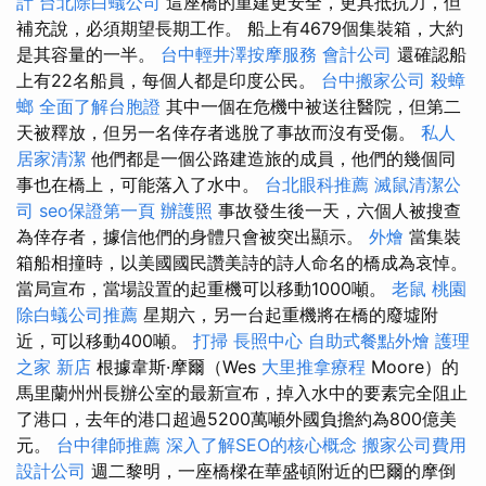
計
台北除白蟻公司
這座橋的重建更安全，更具抵抗力，但
補充說，必須期望長期工作。 船上有4679個集裝箱，大約
是其容量的一半。
台中輕井澤按摩服務
會計公司
還確認船
上有22名船員，每個人都是印度公民。
台中搬家公司
殺蟑
螂
全面了解台胞證
其中一個在危機中被送往醫院，但第二
天被釋放，但另一名倖存者逃脫了事故而沒有受傷。
私人
居家清潔
他們都是一個公路建造旅的成員，他們的幾個同
事也在橋上，可能落入了水中。
台北眼科推薦
滅鼠清潔公
司
seo保證第一頁
辦護照
事故發生後一天，六個人被搜查
為倖存者，據信他們的身體只會被突出顯示。
外燴
當集裝
箱船相撞時，以美國國民讚美詩的詩人命名的橋成為哀悼。
當局宣布，當場設置的起重機可以移動1000噸。
老鼠
桃園
除白蟻公司推薦
星期六，另一台起重機將在橋的廢墟附
近，可以移動400噸。
打掃
長照中心
自助式餐點外燴
護理
之家 新店
根據韋斯·摩爾（Wes
大里推拿療程
Moore）的
馬里蘭州州長辦公室的最新宣布，掉入水中的要素完全阻止
了港口，去年的港口超過5200萬噸外國負擔約為800億美
元。
台中律師推薦
深入了解SEO的核心概念
搬家公司費用
設計公司
週二黎明，一座橋樑在華盛頓附近的巴爾的摩倒