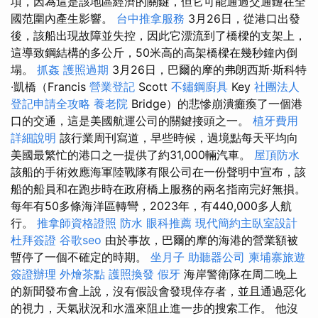
項，因為這是該地區經濟的關鍵，但它可能通過交通鏈在全
國范圍內產生影響。
台中推拿服務
3月26日，從港口出發
後，該船出現故障並失控，因此它漂流到了橋樑的支架上，
這導致鋼結構的多公斤，50米高的高架橋樑在幾秒鐘內倒
塌。
抓姦
護照過期
3月26日，巴爾的摩的弗朗西斯·斯科特
·凱橋（Francis
營業登記
Scott
不鏽鋼廚具
Key
社團法人
登記申請全攻略
養老院
Bridge）的悲慘崩潰癱瘓了一個港
口的交通，這是美國航運公司的關鍵接頭之一。
植牙費用
詳細說明
該行業周刊寫道，早些時候，過境點每天平均向
美國最繁忙的港口之一提供了約31,000輛汽車。
屋頂防水
該船的手術效應海軍陸戰隊有限公司在一份聲明中宣布，該
船的船員和在跑步時在政府橋上服務的兩名指南完好無損。
每年有50多條海洋區轉彎，2023年，有440,000多人航
行。
推拿師資格證照
防水
眼科推薦
現代簡約主臥室設計
杜拜簽證
谷歌seo
由於事故，巴爾的摩的海港的營業額被
暫停了一個不確定的時期。
坐月子
助聽器公司
柬埔寨旅遊
簽證辦理
外燴茶點
護照換發
假牙
海岸警衛隊在周二晚上
的新聞發布會上說，沒有假設會發現倖存者，並且通過惡化
的視力，天氣狀況和水溫來阻止進一步的搜索工作。 他沒