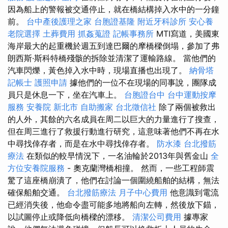
因為船上的警報被交通停止，就在橋結構掉入水中的一分鐘
前。
台中產後護理之家
台胞證基隆
附近牙科診所
安心養
老院選擇
土葬費用
抓姦蒐證
記帳事務所
MTI寫道，美國東
海岸最大的起重機於週五到達巴爾的摩橋樑倒塌，參加了弗
朗西斯·斯科特橋殘骸的拆除並清潔了運輸路線。 當他們的
汽車閃爍，黃色掉入水中時，現場直播也出現了。
納骨塔
記帳士
護照申請
據他們的一位不在現場的同事說，團隊成
員只是休息一下，坐在汽車上。
台胞證台中
台中運動按摩
服務
安養院 新北市
自助搬家
台北徵信社
除了兩個被救出
的人外，其餘的六名成員在周二以巨大的力量進行了搜查，
但在周三進行了救援行動進行研究，這意味著他們不再在水
中尋找倖存者，而是在水中尋找倖存者。
防水漆
台北撥筋
療法
在類似的較早情況下，一名油輪於2013年與舊金山
全
方位安養院服務
- 奧克蘭灣橋相撞。 然而，一些工程師震
驚了這座橋崩潰了，他們在討論一個圍繞船舶的結構，無法
確保船舶交通。
台北撥筋療法
月子中心費用
他意識到電流
已經消失後，他命令盡可能多地將船向左轉，然後放下錨，
以試圖停止或降低向橋樑的漂移。
清潔公司費用
據專家