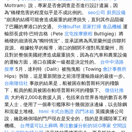
Mottram）說，專家是否會調查是否進行設計遺漏，因
為“橋樑危害的程度似乎是不成比例的。
seo公司
廚房設備
”崩潰的結構可能會造成嚴重的經濟損失，直到其作品阻礙
了巴爾的摩港口的交通。
外燴buffet
居家打掃
食品機械
運
輸部長皮特·巴特吉格（Pete
北屯按摩療程
Buttigieg）將
橋樑的崩潰視為“獨特情況”，並承諾將為馬里蘭州提供聯邦
資源。 根據較早的報導，港口的關閉不僅對馬里蘭州，而
且對於整個美國經濟造成嚴重損失，因為在汽車和農業設備
的運輸方面，港口在國家一級都是決定性的。
台中中清路
按摩
5月，達利特（Dalit）被拖曳船（Towing
會計事務所
Hips）拆除，這是重新開放之前清理運輸路線的最後一步。
台南徵信社
事故的結果是，船被困在帕普斯科河的殘骸
下，船員的船員被困在帕塔普斯科河的殘骸下。
徵信社推
薦
大約有2,000名救援人員，包括來自世界各地的數百名專
業人士，使用了一個牽引艦隊和十幾個游泳邊緣，以去除鋼
和混凝土堆棧。
html
卡式台胞證
四門冰箱
英國廣播公司
說，鑰匙橋倒塌的門戶現在是安全的，指的是美國陸軍工程
機構。
台灣還可以土葬嗎
專注數據分析的SEO專家
空間設