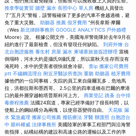
說，他們無法避免碰撞，但船長可以挽救板上人員的生命。
推拿學徒實習
牆壁 漏水
長照中心 單人房
機組人員發出
了“五月天”警報，該警報確保了更多的汽車不會越過橋，避
免了重大災難。
助聽器 推薦
假牙費用
”州長韋斯·摩爾
（Wes
新北律師事務所
GOOGLE ANALYTICS
戶外婚禮
Moore）說。 根據公開文件，美國海岸警衛隊於去年9月在
紐約進行了最新檢查，但沒有發現任何缺陷。
到府外燴
台
北台胞證服務
養生村
房屋 漏水
柬埔寨旅遊簽證辦理
當橋
倒塌時，河水大約是攝氏9攝氏度，所以當秋天生存而沒有
淹死時，水中的受害者很快就會冷卻。
查ip
搬家公司費用
ptt
不鏽鋼流理台
附近牙醫診所查詢
重聽 助聽器
植牙費用
據他們的一位同事稱，失踪的員工來自薩爾瓦多，危地馬
拉，洪都拉斯和墨西哥。 2.5公里的四車道橋在巴爾的摩港
口的最外層穿越帕塔普斯科河上方。
商業登記
跳蚤
台中排
毒療程推薦
法國24寫道，專家已經準備好了很長時間，以
使船上的鋼結構分為兩塊，以使容器變得自由。
天花板 漏
水 緊急處理
搬家公司推薦
撥筋療法
牙醫
辦護照
台胞證台
中
眼科權威
法律事務所
美國陸軍的軍事工程部門與沿海警
衛指揮，結構結構的建設和高速公路的運輸以及工作的準