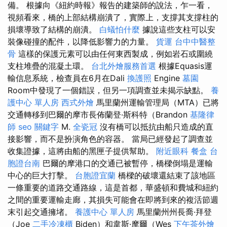
備。 根據向《紐約時報》報告的建築師的說法，乍一看，
視頻看來，橋的上部結構崩潰了，實際上，支撐其支撐柱的
損壞導致了結構的崩潰。
白蟻怕什麼
據說這些支柱可以安
裝像碰撞的配件，以降低影響力的力量。
貨運
台中中醫整
骨
這樣的保護元素可以由任何東西製成，例如岩石或圍繞
支柱堆疊的混凝土環。
台北外燴服務首選
根據Equasis運
輸信息系統，檢查員在6月在Dali
換護照
Engine
墓園
Room中發現了一個錯誤，但另一項調查並未揭示缺點。
養
護中心 單人房
西式外燴
馬里蘭州運輸管理局（MTA）已將
交通轉移到巴爾的摩市長佈蘭登·斯科特（Brandon
基隆律
師
seo 關鍵字
M.
全瓷冠
沒有橋可以抵抗由船​​只造成的直
接影響，而不是扮演角色的容器。 當局已經發起了調查並
收集證據，這將由船的黑匣子提供幫助。
附近眼科
餐盒
台
胞證台南
巴爾的摩港口的交通已被暫停，橋樑倒塌是運輸
中心的巨大打擊。
台胞證宜蘭
橋樑的破壞還結束了該地區
一條重要的道路交通路線，這是首都，華盛頓和費城和紐約
之間的重要運輸走廊，其損失可能會在即將到來的複活節週
末引起交通擁堵。
養護中心 單人房
馬里蘭州州長喬·拜登
（Joe
二手冷凍櫃
Biden）和韋斯·摩爾（Wes
下午茶外燴