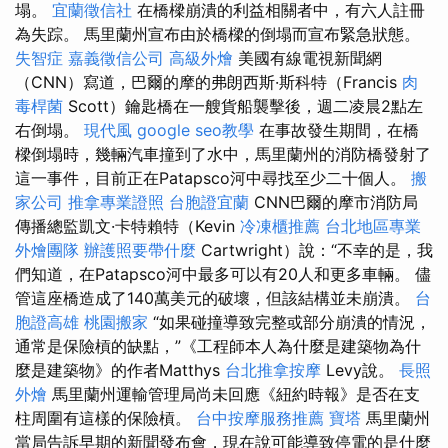
塌。
宜蘭徵信社
在橋樑崩潰的利益相關者中，有六人註冊
為失踪。 馬里蘭州宣布由於橋樑的倒塌而宣布緊急狀態。
失智症
嘉義徵信公司
高級外燴
美國有線電視新聞網
（CNN）寫道，巴爾的摩的弗朗西斯·斯科特（Francis
肉
毒桿菌
Scott）鑰匙橋在一艘貨船襲擊後，週二凌晨2點左
右倒塌。
現代風
google seo教學
在事故發生期間，在橋
樑倒塌時，幾輛汽車撞到了水中，馬里蘭州的消防橋發射了
這一事件，目前正在Patapsco河中尋找至少二十個人。
搬
家公司
推拿專業證照
台胞證宜蘭
CNN巴爾的摩市消防局
傳播總監凱文·卡特賴特（Kevin
冷凍櫃推薦
台北地區專業
外燴團隊
辦護照要帶什麼
Cartwright）說：“不幸的是，我
們知道，在Patapsco河中最多可以有20人和更多車輛。 儘
管這座橋造成了140萬美元的破壞，但該結構並未崩潰。
台
胞證高雄
桃園搬家
“如果碰撞導致完整或部分崩潰的情況，
通常是保險槓的缺點，”《工程師本人為什麼是建築物為什
麼是建築物》的作者Matthys
台北推拿按摩
Levy說。
長照
外燴
馬里蘭州運輸管理局尚未回應《紐約時報》是否在支
柱周圍有這樣的保險槓。
台中按摩服務推薦
寶塔
馬里蘭州
當局告訴早期的新聞發布會，現在說可能導致停電的是什麼