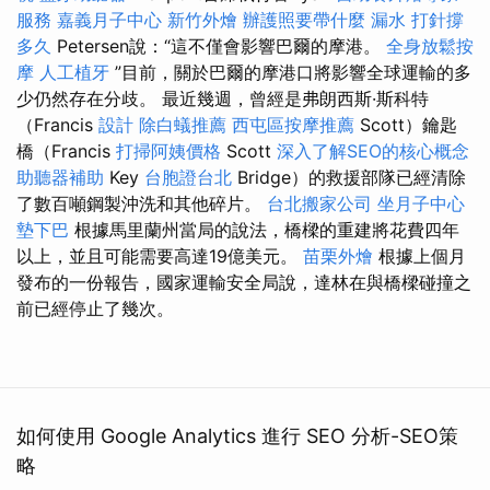
服務
嘉義月子中心
新竹外燴
辦護照要帶什麼
漏水 打針撐
多久
Petersen說：“這不僅會影響巴爾的摩港。
全身放鬆按
摩
人工植牙
”目前，關於巴爾的摩港口將影響全球運輸的多
少仍然存在分歧。 最近幾週，曾經是弗朗西斯·斯科特
（Francis
設計
除白蟻推薦
西屯區按摩推薦
Scott）鑰匙
橋（Francis
打掃阿姨價格
Scott
深入了解SEO的核心概念
助聽器補助
Key
台胞證台北
Bridge）的救援部隊已經清除
了數百噸鋼製沖洗和其他碎片。
台北搬家公司
坐月子中心
墊下巴
根據馬里蘭州當局的說法，橋樑的重建將花費四年
以上，並且可能需要高達19億美元。
苗栗外燴
根據上個月
發布的一份報告，國家運輸安全局說，達林在與橋樑碰撞之
前已經停止了幾次。
如何使用 Google Analytics 進行 SEO 分析-SEO策
略