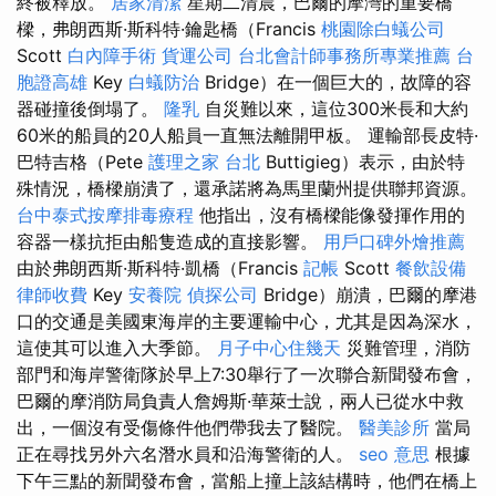
終被釋放。
居家清潔
星期二清晨，巴爾的摩灣的重要橋
樑，弗朗西斯·斯科特·鑰匙橋（Francis
桃園除白蟻公司
Scott
白內障手術
貨運公司
台北會計師事務所專業推薦
台
胞證高雄
Key
白蟻防治
Bridge）在一個巨大的，故障的容
器碰撞後倒塌了。
隆乳
自災難以來，這位300米長和大約
60米的船員的20人船員一直無法離開甲板。 運輸部長皮特·
巴特吉格（Pete
護理之家 台北
Buttigieg）表示，由於特
殊情況，橋樑崩潰了，還承諾將為馬里蘭州提供聯邦資源。
台中泰式按摩排毒療程
他指出，沒有橋樑能像發揮作用的
容器一樣抗拒由船隻造成的直接影響。
用戶口碑外燴推薦
由於弗朗西斯·斯科特·凱橋（Francis
記帳
Scott
餐飲設備
律師收費
Key
安養院
偵探公司
Bridge）崩潰，巴爾的摩港
口的交通是美國東海岸的主要運輸中心，尤其是因為深水，
這使其可以進入大季節。
月子中心住幾天
災難管理，消防
部門和海岸警衛隊於早上7:30舉行了一次聯合新聞發布會，
巴爾的摩消防局負責人詹姆斯·華萊士說，兩人已從水中救
出，一個沒有受傷條件他們帶我去了醫院。
醫美診所
當局
正在尋找另外六名潛水員和沿海警衛的人。
seo 意思
根據
下午三點的新聞發布會，當船上撞上該結構時，他們在橋上