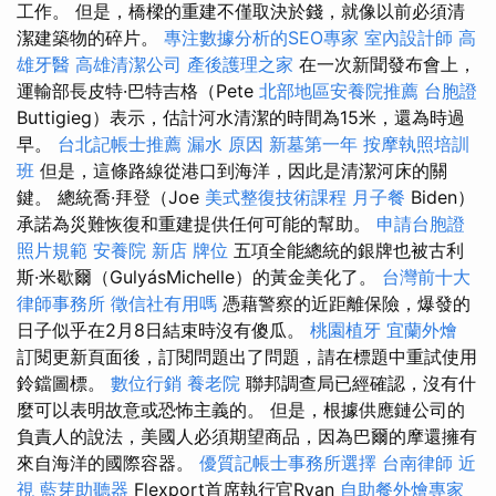
工作。 但是，橋樑的重建不僅取決於錢，就像以前必須清
潔建築物的碎片。
專注數據分析的SEO專家
室內設計師
高
雄牙醫
高雄清潔公司
產後護理之家
在一次新聞發布會上，
運輸部長皮特·巴特吉格（Pete
北部地區安養院推薦
台胞證
Buttigieg）表示，估計河水清潔的時間為15米，還為時過
早。
台北記帳士推薦
漏水 原因
新墓第一年
按摩執照培訓
班
但是，這條路線從港口到海洋，因此是清潔河床的關
鍵。 總統喬·拜登（Joe
美式整復技術課程
月子餐
Biden）
承諾為災難恢復和重建提供任何可能的幫助。
申請台胞證
照片規範
安養院 新店
牌位
五項全能總統的銀牌也被古利
斯·米歇爾（GulyásMichelle）的黃金美化了。
台灣前十大
律師事務所
徵信社有用嗎
憑藉警察的近距離保險，爆發的
日子似乎在2月8日結束時沒有傻瓜。
桃園植牙
宜蘭外燴
訂閱更新頁面後，訂閱問題出了問題，請在標題中重試使用
鈴鐺圖標。
數位行銷
養老院
聯邦調查局已經確認，沒有什
麼可以表明故意或恐怖主義的。 但是，根據供應鏈公司的
負責人的說法，美國人必須期望商品，因為巴爾的摩還擁有
來自海洋的國際容器。
優質記帳士事務所選擇
台南律師
近
視
藍芽助聽器
Flexport首席執行官Ryan
自助餐外燴專家