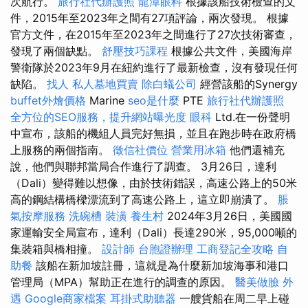
次航行。
旅行社代辦護照
龍潭眼科
根據該船技術檢查的文
件，2015年至2023年之間有27項評論，兩次發現。 根據
官方文件，在2015年至2023年之間進行了27次技術審查，
發現了兩個缺點。
舒壓技巧課程
根據公共文件，美國海岸
警衛隊於2023年9月在紐約進行了最新檢查，沒有發現任何
缺陷。
找人
私人墓地買賣
除白蟻公司
經營該船的Synergy
buffet外燴價格
Marine
seo是什麼
PTE
旅行社代辦護照
全方位的SEO服務，提升網站曝光度
眼科
Ltd.在一份聲明
中宣布，該船的機組人員完好無損，並且在跑步時在政府橋
上服務的兩個指南。
徵信社價位
營業用冰箱
他們還補充
說，他們與聯邦當局合作進行了調查。 3月26日，達利
（Dali）變得難以想像，由於技術錯誤，高速公路上的50米
高的鋼結構橋樑漂流到了高速公路上，這立即崩潰了。
脹
氣按摩服務
洗碗槽
裝潢
養生村
2024年3月26日，美國國
家運輸安全局宣布，達利（Dali）長達290米，95,000噸的
集裝箱與橋相撞。
設計師
台胞證辦理
工商登記全攻略
自
助餐
該船在新加坡註冊，這就是為什麼新加坡海事和港口
管理局（MPA）幫助正在進行的調查的原因。
醫美做臉
外
遇
Google商家檔案
耳掛式助聽器
一艘貨船在周二早上碰