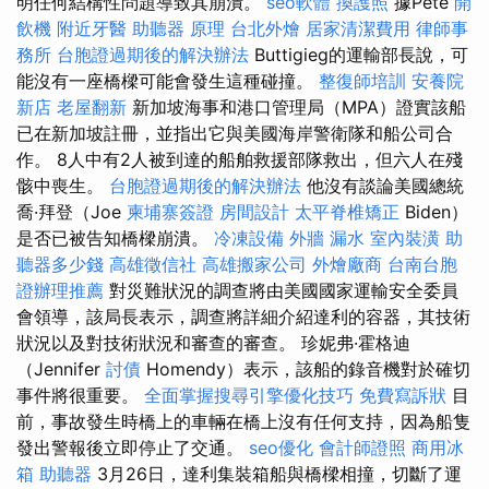
明任何結構性問題導致其崩潰。
seo軟體
換護照
據Pete
開
飲機
附近牙醫
助聽器 原理
台北外燴
居家清潔費用
律師事
務所
台胞證過期後的解決辦法
Buttigieg的運輸部長說，可
能沒有一座橋樑可能會發生這種碰撞。
整復師培訓
安養院
新店
老屋翻新
新加坡海事和港口管理局（MPA）證實該船
已在新加坡註冊，並指出它與美國海岸警衛隊和船公司合
作。 8人中有2人被到達的船舶救援部隊救出，但六人在殘
骸中喪生。
台胞證過期後的解決辦法
他沒有談論美國總統
喬·拜登（Joe
柬埔寨簽證
房間設計
太平脊椎矯正
Biden）
是否已被告知橋樑崩潰。
冷凍設備
外牆 漏水
室內裝潢
助
聽器多少錢
高雄徵信社
高雄搬家公司
外燴廠商
台南台胞
證辦理推薦
對災難狀況的調查將由美國國家運輸安全委員
會領導，該局長表示，調查將詳細介紹達利的容器，其技術
狀況以及對技術狀況和審查的審查。 珍妮弗·霍格迪
（Jennifer
討債
Homendy）表示，該船的錄音機對於確切
事件將很重要。
全面掌握搜尋引擎優化技巧
免費寫訴狀
目
前，事故發生時橋上的車輛在橋上沒有任何支持，因為船隻
發出警報後立即停止了交通。
seo優化
會計師證照
商用冰
箱
助聽器
3月26日，達利集裝箱船與橋樑相撞，切斷了運