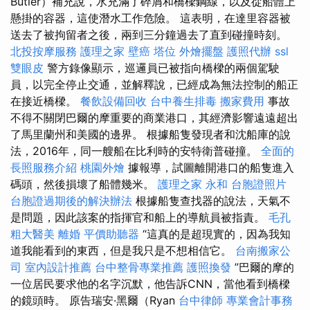
Butler）補充說，水充滿了碎屑和橋樑鋼線，以及從船體上
懸掛的容器，這使潛水工作危險。 這表明，在達里容器被
送去了被拘留者之後，兩到三分鐘過去了直到碰撞時刻。
北投按摩服務
護理之家
壁癌
塔位
外燴擺盤
護照代辦
ssl
雙眼皮
警方錄像顯示，巡邏員已被指向橋樑的兩個駕駛
員，以完全停止交通，並解釋說，已經成為無法控制的船正
在接近橋樑。
餐飲設備回收
台中養生排毒
搬家費用
事故
不得不關閉巴爾的摩重要的商業港口，其經濟影響遠遠超出
了馬里蘭州和美國的邊界。 根據船隻發現者和沈船庫的說
法，2016年，同一艘船在比利時的安特衛普碰撞。
全面的
長照服務介紹
桃園外燴
據報導，試圖離開港口的船隻進入
碼頭，然後損壞了船體幾米。
護理之家 永和
台胞證照片
台胞證過期後的解決辦法
根據船隻查找器的說法，天氣不
是問題，因此該案的指揮官和船上的導航員被指責。
毛孔
粗大醫美
離婚
平價助聽器
“這真的是超現實的，因為我知
道我能看到的東西，但是我只是不想相信它。
台南搬家公
司
室內設計推薦
台中整骨專業推薦
護照換發
”巴爾的摩的
一位居民要求他的名字沉默，他告訴CNN，當他看到橋樑
的鏡頭時。 原告瑞安·黑爾（Ryan
台中律師
專業會計事務