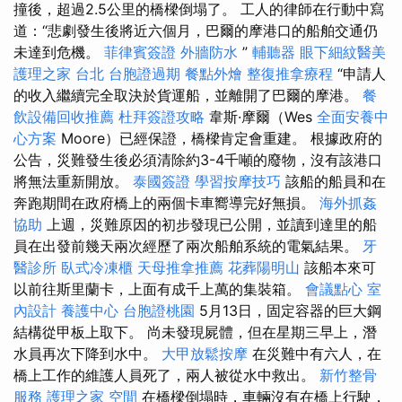
撞後，超過2.5公里的橋樑倒塌了。 工人的律師在行動中寫
道：“悲劇發生後將近六個月，巴爾的摩港口的船舶交通仍
未達到危機。
菲律賓簽證
外牆防水
”
輔聽器
眼下細紋醫美
護理之家 台北
台胞證過期
餐點外燴
整復推拿療程
“申請人
的收入繼續完全取決於貨運船，並離開了巴爾的摩港。
餐
飲設備回收推薦
杜拜簽證攻略
韋斯·摩爾（Wes
全面安養中
心方案
Moore）已經保證，橋樑肯定會重建。 根據政府的
公告，災難發生後必須清除約3-4千噸的廢物，沒有該港口
將無法重新開放。
泰國簽證
學習按摩技巧
該船的船員和在
奔跑期間在政府橋上的兩個卡車嚮導完好無損。
海外抓姦
協助
上週，災難原因的初步發現已公開，並讀到達里的船
員在出發前幾天兩次經歷了兩次船舶系統的電氣結果。
牙
醫診所
臥式冷凍櫃
天母推拿推薦
花葬陽明山
該船本來可
以前往斯里蘭卡，上面有成千上萬的集裝箱。
會議點心
室
內設計
養護中心
台胞證桃園
5月13日，固定容器的巨大鋼
結構從甲板上取下。 尚未發現屍體，但在星期三早上，潛
水員再次下降到水中。
大甲放鬆按摩
在災難中有六人，在
橋上工作的維護人員死了，兩人被從水中救出。
新竹整骨
服務
護理之家
空間
在橋樑倒塌時，車輛沒有在橋上行駛，