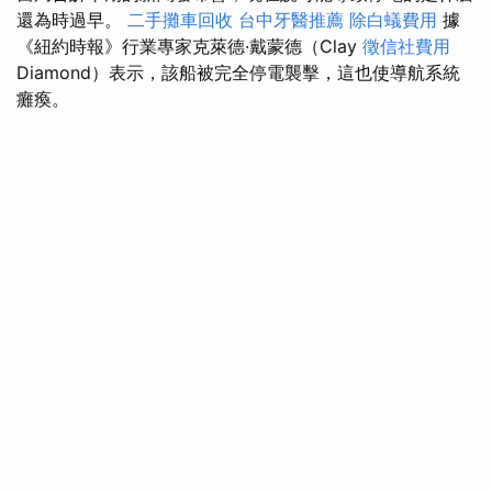
還為時過早。
二手攤車回收
台中牙醫推薦
除白蟻費用
據
《紐約時報》行業專家克萊德·戴蒙德（Clay
徵信社費用
Diamond）表示，該船被完全停電襲擊，這也使導航系統
癱瘓。