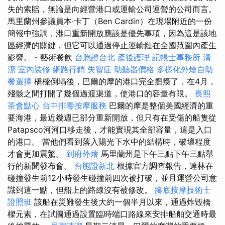
失的索賠，無論是向經營港口或運輸公司運營的公司而言。
馬里蘭州參議員本·卡丁（Ben Cardin）在現場附近的一份
簡報中強調，港口重新開放應該是優先事項，因為這是該地
區經濟的關鍵，但它可以通過停止運輸鏈在全國范圍內產生
影響。 - 藝術餐飲
台胞證台北
產後護理
記帳士事務所
清
潔
室內裝修
網路行銷
失智症
助聽器價格
多樣化外燴自助
餐選擇
橋樑倒塌後，巴爾的摩的港口完全癱瘓了，在4月，
殘骸之間打開了幾個過渡渠道，使港口的容量有限。
長照
茶會點心
台中排毒按摩服務
巴爾的摩是整個美國經濟的重
要海港，最近幾週已部分重新開放，但只有在受傷的船隻從
Patapsco河河口移走後，才能實現其全部容量，這是入口
的港口。 當他們看到落入陽光下水中的結構時，破壞程度
才會更加震驚。
到府外燴
馬里蘭州是下午三點下午三點舉
行的新聞發布會。
台胞證新北
根據官方調查報告，達林在
碰撞發生前12小時發生碰撞前四次被打破，並且運營公司意
識到這一點，但船上的路線沒有被修改。
腳底按摩技術士
證照班
該船在災難發生後大約一個半月以來，通過炸毀橋
樑元素，在試圖通過設置臨時端口路線來安排船舶交通時最