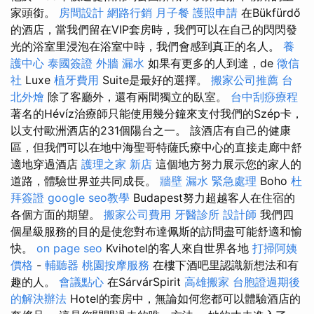
家頭銜。
房間設計
網路行銷
月子餐
護照申請
在Bükfürdő
的酒店，當我們留在VIP套房時，我們可以在自己的閃閃發
光的浴室里浸泡在浴室中時，我們會感到真正的名人。
養
護中心
泰國簽證
外牆 漏水
如果有更多的人到達，de
徵信
社
Luxe
植牙費用
Suite是最好的選擇。
搬家公司推薦
台
北外燴
除了客廳外，還有兩間獨立的臥室。
台中刮痧療程
著名的Hévíz治療師只能使用幾分鐘來支付我們的Szép卡，
以支付歐洲酒店的231個陽台之一。 該酒店有自己的健康
區，但我們可以在地中海聖哥特薩氏療中心的直接走廊中舒
適地穿過酒店
護理之家 新店
這個地方努力展示您的家人的
道路，體驗世界並共同成長。
牆壁 漏水 緊急處理
Boho
杜
拜簽證
google seo教學
Budapest努力超越客人在住宿的
各個方面的期望。
搬家公司費用
牙醫診所
設計師
我們四
個星級服務的目的是使您對布達佩斯的訪問盡可能舒適和愉
快。
on page seo
Kvihotel的客人來自世界各地
打掃阿姨
價格
-
輔聽器
桃園按摩服務
在樓下酒吧里認識新想法和有
趣的人。
會議點心
在SárvárSpirit
高雄搬家
台胞證過期後
的解決辦法
Hotel的套房中，無論如何您都可以體驗酒店的