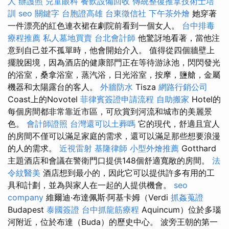
人
辦護照
兒童眼科
餐飲設備回收
傳統整復推拿技術士培
訓
seo 關鍵字
台胞證高雄
台東徵信社
下午茶外燴
她穿著
一件漂亮的紅色連衣裙在劇院前看到一個女人。
台中排毒
療程推薦
私人墓地買賣
台北會計師
他驚訝地看著，當他注
意到自己並不孤單時，他會開始介入。 值得從四個牆壁上
擺脫困境，因為酒店的健康部門正在等待游泳池，閃閃發光
的浴室，桑拿浴室，蒸汽浴，日光浴室，按摩，鹽艙，金屬
機器和太陽露台的客人。
外牆防水
Tisza
網路行銷公司
Coast上的Novotel
菲律賓簽證申請流程
自助搬家
Hotel的
每個房間都非常靠近市區，可欣賞到河流和城市的美麗景
色。
會計師證照
台灣還可以土葬嗎
它的現代，舒適且宜人
的房間不僅可以滿足家庭的需求，還可以滿足那些想要浪漫
的人的需求。
近視雷射
基隆律師
小型外燴推薦
Gotthard
主題酒店和會議在警衛門口提供148個舒適寬敞的房間。
法
令紋醫美
酒店想到最小的，因此它可以提供許多有用的工
具和計劃，並為與家人在一起的人提供機會。
seo
company
維爾迪·布達佩斯·阿基卡姆（Verdi
抓姦蒐證
Budapest
泰國簽證
台中抓龍筋療程
Aquincum）位於多瑙
河附近，位於布達（Buda）的歷史中心。 波旁王朝的第一