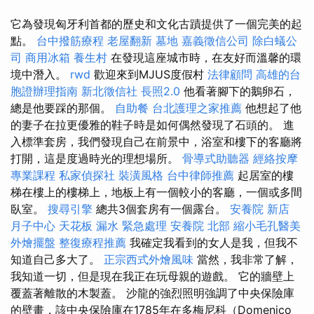
它為發現匈牙利首都的歷史和文化古蹟提供了一個完美的起
點。
台中撥筋療程
老屋翻新
墓地
嘉義徵信公司
除白蟻公
司
商用冰箱
養生村
在發現這座城市時，在友好而溫馨的環
境中潛入。
rwd
歡迎來到MJUS度假村
法律顧問
高雄的台
胞證辦理指南
新北徵信社
長照2.0
他看著腳下的鵝卵石，
總是他要踩的那個。
自助餐
台北護理之家推薦
他想起了他
的妻子在拉更優雅的鞋子時是如何偶然發現了石頭的。 進
入標準套房，我們發現自己在前景中，浴室和樓下的客廳將
打開，這是度過時光的理想場所。
骨導式助聽器
經絡按摩
專業課程
私家偵探社
裝潢風格
台中律師推薦
起居室的樓
梯在樓上的樓梯上，地板上有一個較小的客廳，一個或多間
臥室。
搜尋引擎
總共3個套房有一個露台。
安養院 新店
月子中心
天花板 漏水 緊急處理
安養院 北部
縮小毛孔醫美
外燴擺盤
整復療程推薦
我確定我看到的女人是我，但我不
知道自己多大了。
正宗西式外燴風味
當然，我非常了解，
我知道一切，但是現在我正在玩母親的遊戲。 它的牆壁上
覆蓋著離散的木製蓋。 沙龍的強烈照明強調了中央保險庫
的壁畫，該中央保險庫在1785年在多梅尼科（Domenico