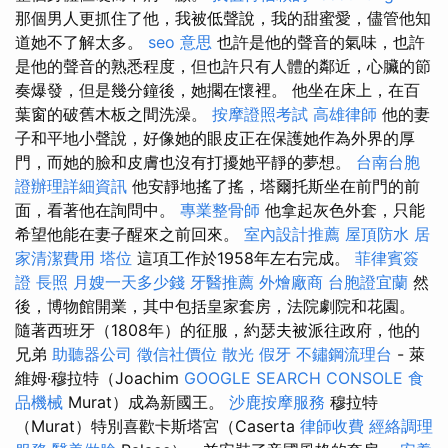
那個男人更抓住了他，我被低聲說，我的甜蜜愛，儘管他知
道她不了解太多。
seo 意思
也許是他的聲音的氣味，也許
是他的聲音的熟悉程度，但也許只有人體的鄰近，心臟的節
奏爆發，但是幾分鐘後，她擱在懷裡。 他坐在床上，在百
葉窗的破舊木板之間洗澡。
按摩證照考試
高雄律師
他的妻
子和平地小聲說，好像她的眼皮正在保護她作為外界的厚
門，而她的臉和皮膚也沒有打擾她平靜的夢想。
台南台胞
證辦理詳細資訊
他安靜地搖了搖，塔爾托斯坐在前門的前
面，看著他在詢問中。
專業整骨師
他拿起灰色外套，只能
希望他能在妻子醒來之前回來。
室內設計推薦
屋頂防水
居
家清潔費用
塔位
這項工作於1958年左右完成。
菲律賓簽
證
長照
月嫂一天多少錢
牙醫推薦
外燴廠商
台胞證宜蘭
然
後，博物館開業，其中包括皇家套房，法院劇院和花園。
隨著西班牙（1808年）的征服，約瑟夫被派往政府，他的
兄弟
助聽器公司
徵信社價位
散光
假牙
不鏽鋼流理台
- 萊
維姆·穆拉特（Joachim
GOOGLE SEARCH CONSOLE
食
品機械
Murat）成為新國王。
沙鹿按摩服務
穆拉特
（Murat）特別喜歡卡斯塔宮（Caserta
律師收費
經絡調理