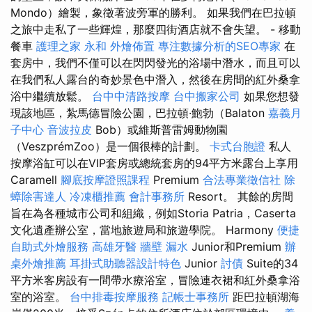
Mondo）繪製，象徵著波旁軍的勝利。 如果我們在巴拉頓
之旅中走私了一些輝煌，那麼四街酒店就不會失望。 - 移動
餐車
護理之家 永和
外燴佈置
專注數據分析的SEO專家
在
套房中，我們不僅可以在閃閃發光的浴場中潛水，而且可以
在我們私人露台的奇妙景色中潛入，然後在房間的紅外桑拿
浴中繼續放鬆。
台中中清路按摩
台中搬家公司
如果您想發
現該地區，紮馬德冒險公園，巴拉頓·鮑勃（Balaton
嘉義月
子中心
音波拉皮
Bob）或維斯普雷姆動物園
（VeszprémZoo）是一個很棒的計劃。
卡式台胞證
私人
按摩浴缸可以在VIP套房或總統套房的94平方米露台上享用
Caramell
腳底按摩證照課程
Premium
合法專業徵信社
除
蟑除害達人
冷凍櫃推薦
會計事務所
Resort。 其餘的房間
旨在為各種城市公司和組織，例如Storia Patria，Caserta
文化遺產辦公室，當地旅遊局和旅遊學院。 Harmony
便捷
自助式外燴服務
高雄牙醫
牆壁 漏水
Junior和Premium
辦
桌外燴推薦
耳掛式助聽器設計特色
Junior
討債
Suite的34
平方米客房設有一間帶水療浴室，冒險連衣裙和紅外桑拿浴
室的浴室。
台中排毒按摩服務
記帳士事務所
距巴拉頓湖海