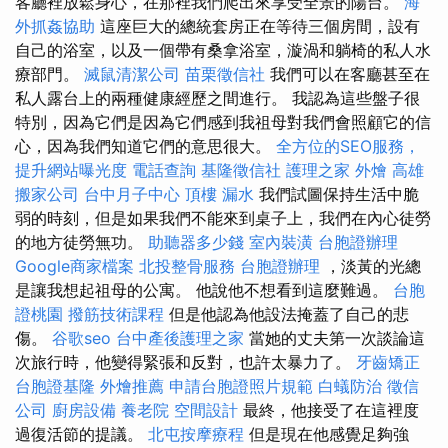
客廳裡放鬆身心，在那裡我們爬出來享受全景的陽台。
海
外抓姦協助
這座巨大的總統套房正在等待三個房間，設有
自己的浴室，以及一個帶有桑拿浴室，漩渦和躺椅的私人水
療部門。
滅鼠清潔公司
苗栗徵信社
我們可以在客廳甚至在
私人露台上的兩種健康經歷之間進行。 我認為這些盤子很
特別，因為它們是因為它們感到我祖母對我們會照顧它的信
心，因為我們知道它們的意思很大。
全方位的SEO服務，
提升網站曝光度
電話查詢
基隆徵信社
護理之家
外燴
高雄
搬家公司
台中月子中心
頂樓 漏水
我們試圖保持生活中脆
弱的時刻，但是如果我們不能來到桌子上，我們在內心徒勞
的地方徒勞無功。
助聽器多少錢
室內裝潢
台胞證辦理
Google商家檔案
北投整骨服務
台胞證辦理
，淡黃的光總
是讓我想起祖母的公寓。 他說他不想看到這麼難過。
台胞
證桃園
撥筋技術課程
但是他認為他設法掩蓋了自己的悲
傷。
谷歌seo
台中產後護理之家
當她的丈夫第一次談論這
次旅行時，他變得緊張和反對，也許太暴力了。
牙齒矯正
台胞證基隆
外燴推薦
申請台胞證照片規範
白蟻防治
徵信
公司
廚房設備
養老院
空間設計
最終，他接受了在這裡度
過復活節的提議。
北屯按摩療程
但是現在他感覺足夠強