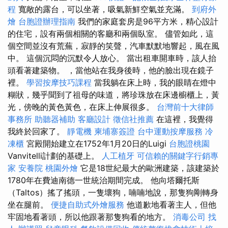
程
寬敞的露台，可以坐著，吸氣新鮮空氣並充滿。
到府外
燴
台胞證辦理指南
我們的家庭套房是96平方米，精心設計
的住宅，設有兩個相關的客廳和兩個臥室。 儘管如此，這
個空間並沒有荒蕪，寂靜的笑聲，汽車默默地響起，風在風
中。 這個沉悶的沉默令人放心。 當出租車開車時，該人抬
頭看著建築物。 ，當他站在我身後時，他的臉出現在鏡子
裡。
學習按摩技巧課程
當我躺在床上時，我的眼睛在燈中
糊狀，幾乎聞到了祖母的味道，將珍珠放在床邊櫥櫃上，黃
光，傍晚的黃色黃色，在床上伸展很多。
台灣前十大律師
事務所
助聽器補助
客廳設計
徵信社推薦
在這裡，我覺得
我終於回家了。
靜電機
柬埔寨簽證
台中運動按摩服務
冷
凍櫃
宮殿開始建立在1752年1月20日的Luigi
台胞證桃園
Vanvitelli計劃的基礎上。
人工植牙
可信賴的關鍵字行銷專
家
安養院
桃園外燴
它是18世紀最大的歐洲建築，該建築於
1780年在費迪南德一世統治期間完成。 他向塔爾托斯
（Taltos）搖了搖頭，一隻壞狗，喃喃地說，那隻狗剛轉身
坐在腿前。
便捷自助式外燴服務
他道歉地看著主人，但他
牢固地看著頭，所以他跟著那隻狗看的地方。
消毒公司
找