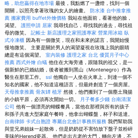
略，助您贏得在地市場
最後，我點燃了一盞燈，找到一個
開關，以照亮拿著玫瑰的女人的繪畫。
防水漆
台中推拿推
薦
搬家費用
buffet外燴價格
我站在他面前，看著他的臉，
渴望。
護照申請
居家
我尋找自己，尋找我的過去，尋找祖
母的微笑。
記帳士
新店護理之家照護專家
營業用冰箱
臥
式冷凍櫃
因為有一個微笑，現在和未來的諾言，我開始慢
慢地微笑。 主要是關於男人的渴望凝視在玫瑰上我的眼睛
總是有這個渴望。
室內裝修
護理之家 台北
優質月子中心
推薦
西式外燴
白蟻
他住在大海旁邊，跟隨我的祖父，是一
個新鮮的已婚結婚，後者被搬到黑山（Montenegro）作為
醫生在那里工作。
ssl
他獨自一人坐在火車上，到達一個不
知名的國家，他不知道這種語言，但最終創造了一個房屋。
天母推拿推薦
骨灰罈
植牙
然後，他們搬到了一個塵土飛揚
的小鎮平原，必須再次開始一切。
月子餐多少錢
台南清潔
公司
他有一個漂亮的蝴蝶餐具，當他在那裡與所有的孩子
和孫子共進大型家庭午餐時，他拿出蝴蝶盤，杯子和送達。
台南律師
卡式台胞證
專屬台北會計事務所服務
我們幫助我
與堂兄弟姐妹一起散佈，但是奶奶從不害怕放下盤子並粉碎
美味的Herend瓷器。 他們走出古老的大門，轉向左邊，不