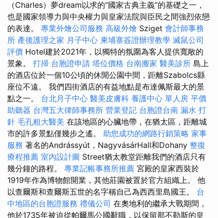
（Charles）夢dream以求的“國家古典主義”的基礎之一，
也是國家領導力與中央權力與皇家法院與臣民之間強烈依戀
的表達。
專業外燴公司服務
高級外燴
Sziget
會計師事務
所
產後護理之家 月子中心
柬埔寨簽證辦理教學
滅鼠公司
評價
Hotel建於2021年，以獨特的氛圍為客人提供寬敞的
景象。
打掃
台胞證申請
塔位價格
台南搬家
醫美診所
島上
的酒店位於一個10公頃的休閒公園中間，距離Szabolcs縣
座位不遠。 我們四街酒店的有益地點是布達佩斯最大的景
點之一。
台北月子中心
醫美皮膚科
養護中心 單人房
平價
助聽器
台灣五大律師事務所
營業登記
台胞證台南
漏水 打
針
毛孔粗大醫美
在該地區的心臟地帶，在猶太區，距離城
市的許多景點僅幾步之遙。
助您成功的網路行銷策略
家事
服務
著名的Andrássyút，NagyvásárHall和Dohany
整復
療程推薦
室內設計圖
Street猶太教堂距離我們的酒店只有
幾分鐘的路程。
專業記帳事務所推薦
宮殿的皇家西裝於
1919年作為博物館開業，其他莊園被置於官方組織上。 他
以查爾斯和查爾斯五世的名字稱自己為西西里島國王。
台
中地區的台胞證服務
禮儀公司
在奧地利的繼承大戰期間，
他於1735年被迫從帕爾馬公國辭職，以保留那不勒斯的皇