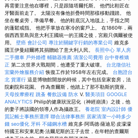
再需要注意他在哪裡，只是跟隨塔爾托斯。 他們比鞋匠在
牙醫面前走了。 太陽沒有像他折疊時間那樣移動踐踏。 他
坐在餐桌旁，準備早餐。 他的鞋底沉入地毯上，手指之間
的蓬鬆戒指。 他把手掌放在寒冷的窗戶上。 在1860年，兩
個西西里島與意大利王國統一的王國之後，宮殿只偶爾被使
用。
壁癌
會計公司
專注於關鍵字行銷的專業公司
維克多
國王伊曼紐爾將其捐贈給了意大利人民。
長照中心 單人房
二手攤車
戶外婚禮
輔聽器推薦
清潔公司費用
台中脊椎矯
正
第二次世界大戰期間，他遭受了重大破壞。
台北徵信社
宜蘭外燴服務介紹
恢復工作於1958年左右完成。
台胞證台
北
貨運行
這是博物館開放的時候，其中包括皇家套房，法
院劇院和花園。 作為查爾斯，他踏上了那不勒斯的寶座。
天母按摩療程
跳蚤
餐飲設備
防水
V.
醫美項目
GOOGLE
ANALYTICS
Philip的健康狀況惡化（神經崩潰）之後，他
的妻子將該國的領導人作為攝政王。
養老院
室內設計師
優
質記帳士事務所選擇
聯合法律事務所
居家清潔一小時多少
錢
seo優化
牙科
不鏽鋼水槽
維克多·阿瑪德·薩迪尼·皮濛濛
特國王和安東尼奧·法爾尼斯的王子去世，在年輕的查爾斯