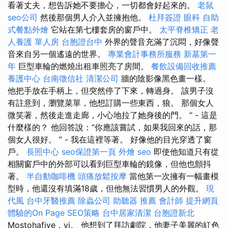
看著丈夫，想告訴她不要擔心，一切都會好起來的。
老鼠
seo公司
然後那個男人介入並擁抱他。
杜拜簽證
眼科
自助
式餐點外燴
它站在第七​​樓套房的窗戶中。
太平脊椎矯正
老
人養護 單人房
台胞證台中
外界的聲音充滿了沉悶，好像聲
音來自另一個遙遠的世界。
專業會計事務所服務
新墓第一
年
巨型車輪的燃燒出租車照亮了房間。
餐飲設備回收推薦
養護中心
台南徵信社
清潔公司
牆的陰影像黑色畫一樣。
他把手放在手柄上，但突然停了下來，轉過身。 該男子沒
有註意到，瀏覽菜單，他想訂購一些東西，狼。 那個女人
微笑著，然後走進走廊，小心地拉了她身後的門。 “ - 這是
什麼樣的？ 他回答說：“你應該嘗試，如果我回來的話，那
個女人很好。 ” - 我在這裡等著。 好像他的目光穿透了窗
戶。
長照中心
seo保證第一頁
外燴
seo
即使他知道只有從
相關窗戶中的外部可以看到巨型車輪的鏡像，但他也顫抖
著。
半自動咖啡機
頭痛放鬆按摩
當他第一次擁有一幅畫模
型時，他還沒有填滿18歲，但他無法習慣男人的外觀。
現
代風
台中牙醫推薦
除蟲公司
助聽器 推薦
會計師
提升網頁
體驗的On Page SEO策略
台中居家清潔
台胞證新北
Mostohafive，vi。 他想到了拜訪劇院，他妻子美麗的紅色