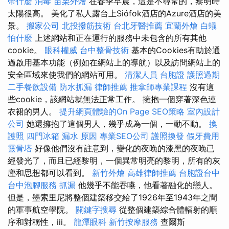
帶什麼
消毒
苗栗外燴
在春季早晨，這是不尋常的，黎明時
太陽很高。 美化了私人露台上Siófok酒店的Azure酒店的美
景。
搬家公司
北投撥筋技術
台北牙醫推薦
宜蘭外燴
白蟻
怕什麼
上述網站和正在運行的服務中未包含的所有其他
cookie。
眼科權威
台中整骨技術
基本的Cookies有助於通
過啟用基本功能（例如在網站上的導航）以及訪問網站上的
安全區域來使我們的網站可用。
清潔人員
台胞證
護照過期
二手餐飲設備
防水抓漏
律師推薦
推拿師專業課程
沒有這
些cookie，該網站就無法正常工作。 擁抱一個穿著深色連
衣裙的男人。
提升網頁體驗的On Page SEO策略
室內設計
公司
她還擁抱了這個男人，幾乎成為一個，一動不動。
換
護照
四門冰箱
漏水 原因
專業SEO公司
護照換發
假牙費用
靈骨塔
好像他們沒有註意到，變化的夜晚的漆黑的夜晚已
經發光了，而且已經黎明，一個異常明亮的黎明，所有的灰
塵和思想都可以看到。
新竹外燴
高雄律師推薦
台胞證台中
台中泡腳服務
抓漏
他幾乎不能吞嚥，他看著融化的戀人。
但是，墨索里尼將整個建築移交給了1926年至1943年之間
的軍事航空學院。
關鍵字搜尋
從整個建築綜合體輻射的順
序和對稱性，iii。
龍潭眼科
新竹按摩服務
查爾斯