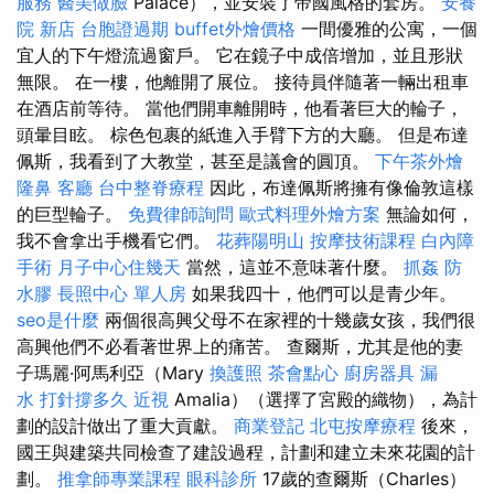
服務
醫美做臉
Palace），並安裝了帝國風格的套房。
安養
院 新店
台胞證過期
buffet外燴價格
一間優雅的公寓，一個
宜人的下午燈流過窗戶。 它在鏡子中成倍增加，並且形狀
無限。 在一樓，他離開了展位。 接待員伴隨著一輛出租車
在酒店前等待。 當他們開車離開時，他看著巨大的輪子，
頭暈目眩。 棕色包裹的紙進入手臂下方的大廳。 但是布達
佩斯，我看到了大教堂，甚至是議會的圓頂。
下午茶外燴
隆鼻
客廳
台中整脊療程
因此，布達佩斯將擁有像倫敦這樣
的巨型輪子。
免費律師詢問
歐式料理外燴方案
無論如何，
我不會拿出手機看它們。
花葬陽明山
按摩技術課程
白內障
手術
月子中心住幾天
當然，這並不意味著什麼。
抓姦
防
水膠
長照中心 單人房
如果我四十，他們可以是青少年。
seo是什麼
兩個很高興父母不在家裡的十幾歲女孩，我們很
高興他們不必看著世界上的痛苦。 查爾斯，尤其是他的妻
子瑪麗·阿馬利亞（Mary
換護照
茶會點心
廚房器具
漏
水 打針撐多久
近視
Amalia）（選擇了宮殿的織物），為計
劃的設計做出了重大貢獻。
商業登記
北屯按摩療程
後來，
國王與建築共同檢查了建設過程，計劃和建立未來花園的計
劃。
推拿師專業課程
眼科診所
17歲的查爾斯（Charles）