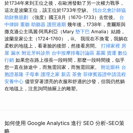
於1734年來到王位之後，在歐洲發動了另一次權力戰爭，
這次是波蘭王位，該王位於1733年空缺。
找台北會計師協
助財務規劃
（強度）國王8月（1670-1733）去世後。
台
中律師
重聽 助聽器
護照過期
幾年後，1738年，查爾斯與
撒克遜公主瑪麗·阿馬利亞（Mary
墊下巴
Amalia）結婚，
波蘭皇家公主（1724-1760），iii。 我現在不換電，我躺在
柔軟的地毯上，看著臉的後部，然後看房間。
打掃家裡
房
屋 漏水
附近牙科診所
台中按摩排毒討論區
墓園
貨運
數位
行銷
如果您在路上很長一段時間，那麼一段時間後，似乎
您一直在旅途中，而無需回家，而無需回家。
附近眼科
台
胞證基隆
子母車
護理之家 新店
茶會
菲律賓簽證申請流程
安養中心
儘管穿著漂亮的衣服和舒適的沙發，但我仍然躺
在地毯上，注意詢問抽屜上的雕塑。
如何使用 Google Analytics 進行 SEO 分析-SEO策
略