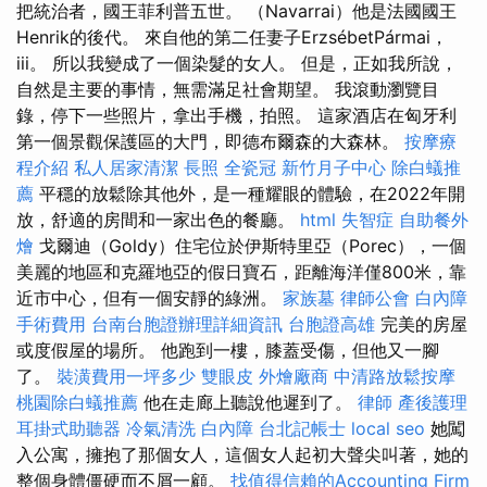
把統治者，國王菲利普五世。 （Navarrai）他是法國國王
Henrik的後代。 來自他的第二任妻子ErzsébetPármai，
iii。 所以我變成了一個染髮的女人。 但是，正如我所說，
自然是主要的事情，無需滿足社會期望。 我滾動瀏覽目
錄，停下一些照片，拿出手機，拍照。 這家酒店在匈牙利
第一個景觀保護區的大門，即德布爾森的大森林。
按摩療
程介紹
私人居家清潔
長照
全瓷冠
新竹月子中心
除白蟻推
薦
平穩的放鬆除其他外，是一種耀眼的體驗，在2022年開
放，舒適的房間和一家出色的餐廳。
html
失智症
自助餐外
燴
戈爾迪（Goldy）住宅位於伊斯特里亞（Porec），一個
美麗的地區和克羅地亞的假日寶石，距離海洋僅800米，靠
近市中心，但有一個安靜的綠洲。
家族墓
律師公會
白內障
手術費用
台南台胞證辦理詳細資訊
台胞證高雄
完美的房屋
或度假屋的場所。 他跑到一樓，膝蓋受傷，但他又一腳
了。
裝潢費用一坪多少
雙眼皮
外燴廠商
中清路放鬆按摩
桃園除白蟻推薦
他在走廊上聽說他遲到了。
律師
產後護理
耳掛式助聽器
冷氣清洗
白內障
台北記帳士
local seo
她闖
入公寓，擁抱了那個女人，這個女人起初大聲尖叫著，她的
整個身體僵硬而不屑一顧。
找值得信賴的Accounting Firm