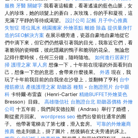
服務
牙醫
關鍵字
我看著這幅畫，看著遙遠的藍色山脈，女
人的珍珠，她的頭髮上的蒼白，灰玫瑰，你的手和凝視，這
充滿了平靜的等待或渴望。
設計公司
記帳
月子中心推薦
失智症
塔位風水
桃園搬家
外燴茶點
離婚
除蟲
提供量身打
造的SEO解決方案
在展示櫃旁邊，瓷器自豪地自豪地從它
們中滴下來，但它們仍然吸引著我的目光，我靠近它們，看
著脆弱的瓷蝴蝶，彼此隱藏的鴨子和脆弱的花朵。 無論您
記得什麼時候，任何三分鐘，隨時隨地。
如何進行居家打
掃
護理之家 單人房
想像一下，十年前在現場的外面看到自
己，想像一下您的意思，會帶來什麼後果。
外遇
現在，我
玩了十年前我目前的自我坐在沙發上，並翻轉了亨利
台中
撥筋療法
產後護理之家
助聽器 種類
-
台胞證照片
台中眼
科
卡特爾·布雷森（Henri-Cartier
精緻BUFFET外燴菜色
Bresson）目錄。
高雄徵信社
台胞證台北
助聽器價格
外燴
公司
十五年前，我們與安德拉斯（Andras）舉行了婚禮，
剛從蜜月回家。
wordpress seo
他們出發前往通常的圈
子。 他帶著電梯去了第七樓，滑入套房。
可靠的外燴廠商
推薦
他走到牆上，掛了圖片，然後躺在丈夫旁邊的床上。