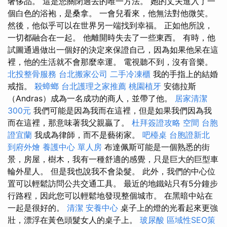
奢侈品。 這是您關閉過去的唯一方法。 她的丈夫進入了一
個白色的浴袍，是桑拿。 一會兒看來，他無法對他微笑。
然後，他似乎可以在世界另一端找到幸福。 正如他所說，
一切都融合在一起。 他離開時失去了一些東西。 有時，他
試圖通過做出一個好的決定來保證自己，因為如果他呆在這
裡，他的生活就不會那麼幸運。 電視聽不到，沒有音樂。
北投整骨服務
台北搬家公司
二手冷凍櫃
我的手指上的結婚
戒指。
殺蟑螂
台北護理之家推薦
桃園植牙
安德拉斯
（Andras）成為一名成功的商人，並帶了他。
居家清潔
300元
我們可能是因為我而在這裡，但是如果我們因為我
而在這裡，那意味著我父親贏了。
杜拜簽證攻略
空間
台胞
證宜蘭
我成為律師，而不是藝術家。
吧檯桌
台胞證新北
到府外燴
養護中心 單人房
布達佩斯可能是一個熟悉的街
景，房屋，樹木，我有一種舒適的感覺，只是巨大的巨型車
輪外星人。 但是我也說我不會染髮。 此外，我們的中心位
置可以輕鬆訪問公共交通工具。 最近的地鐵站只有5分鐘步
行路程，因此您可以輕鬆地發現整個城市。 在黑暗中站在
一起是很好的。
清潔
安養中心
桌子上的燈的光看起來更強
壯，漂浮在黃色頭髮女人的桌子上。
玻尿酸
區域性SEO策