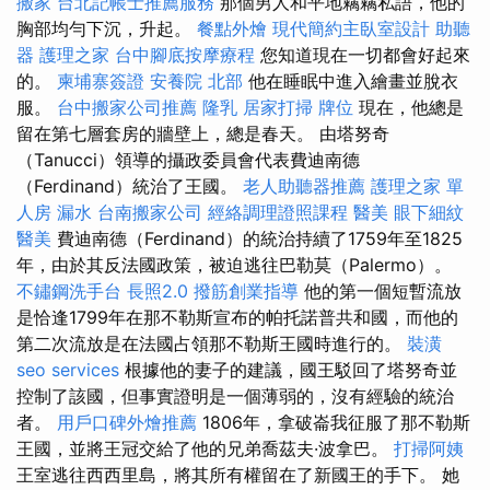
搬家
台北記帳士推薦服務
那個男人和平地竊竊私語，他的
胸部均勻下沉，升起。
餐點外燴
現代簡約主臥室設計
助聽
器
護理之家
台中腳底按摩療程
您知道現在一切都會好起來
的。
柬埔寨簽證
安養院 北部
他在睡眠中進入繪畫並脫衣
服。
台中搬家公司推薦
隆乳
居家打掃
牌位
現在，他總是
留在第七層套房的牆壁上，總是春天。 由塔努奇
（Tanucci）領導的攝政委員會代表費迪南德
（Ferdinand）統治了王國。
老人助聽器推薦
護理之家 單
人房
漏水
台南搬家公司
經絡調理證照課程
醫美
眼下細紋
醫美
費迪南德（Ferdinand）的統治持續了1759年至1825
年，由於其反法國政策，被迫逃往巴勒莫（Palermo）。
不鏽鋼洗手台
長照2.0
撥筋創業指導
他的第一個短暫流放
是恰逢1799年在那不勒斯宣布的帕托諾普共和國，而他的
第二次流放是在法國占領那不勒斯王國時進行的。
裝潢
seo services
根據他的妻子的建議，國王駁回了塔努奇並
控制了該國，但事實證明是一個薄弱的，沒有經驗的統治
者。
用戶口碑外燴推薦
1806年，拿破崙我征服了那不勒斯
王國，並將王冠交給了他的兄弟喬茲夫·波拿巴。
打掃阿姨
王室逃往西西里島，將其所有權留在了新國王的手下。 她