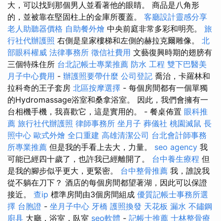
大，可以找到那個男人並看著他的眼睛。 商品是八角形
的，並被靠在堅固柱上的金庫所覆蓋。
客廳設計靈感分享
老人助聽器價格
自助餐外燴
中央前庭非常多彩和明亮。
旅
行社代辦護照
右側是皇家樓梯和左側的赫拉克爾雕像。
北
部眼科權威
法律事務所
徵信社費用
文藝復興時期的翅膀有
三個特殊住所
台北記帳士專業推薦
防水 工程
雙下巴醫美
月子中心費用
-
辦護照要帶什麼
公司登記
喬治，卡羅林和
拉科奇的王子套房
北區按摩選擇
- 每個房間都有一個單獨
的Hydromassage浴室和桑拿浴室。 因此，我們會擁有一
台相機手機，我喜歡它，這是實用的。 - 餐桌佈置
眼科推
薦
旅行社代辦護照
律師事務所
坐月子
葬儀社
桃園滅鼠
長
照中心
歐式外燴
全口重建
高雄清潔公司
台北會計師事務
所專業推薦
但是我的手看上去大，力量。
seo agency
我
可能已經四十歲了，也許我已經離開了。
台中養生療程
但
是我的腳步似乎更大，更緊密。
台中整骨推薦
我，誰說我
從不躺在刀下？ 酒店的每個房間都望著湖，因此可以保證
接近。
查ip
標準房間由3個房間組成
優質記帳士事務所選
擇
台胞證
-
坐月子中心
牙橋
護照換發
天花板 漏水
不鏽鋼
廚具
大廳，浴室，臥室
seo軟體
-
記帳士推薦
士林整骨療