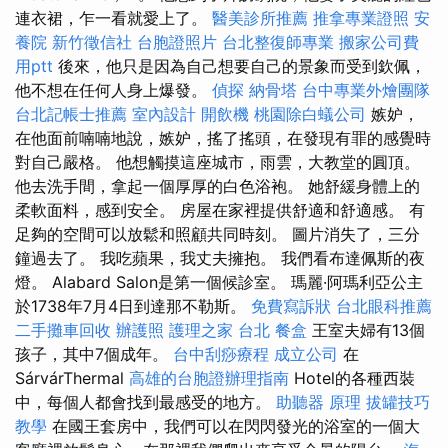
連衣裙，乍一看就愛上了。
醫美診所推薦
推拿專業證照
安
養院
新竹徵信社
台胞證照片
台北整復師專業
搬家公司費
用ptt
後來，他只是因為自己想要自己的景象而受到欽佩，
他不想在任何人身上爆發。
偵探
納骨塔
台中專業外燴團隊
台北記帳士推薦
室內設計
開飲機
桃園除白蟻公司
嫉妒，
在他面前喃喃地說，嫉妒，搖了搖頭，在發現有罪的感覺時
對自己嚴格。 他想觸摸這座城市，雨雲，大教堂的圓頂。
他去洗手間，拿起一個厚厚的白色浴袍。 她舒緩身體上的
柔軟面料，感到安全。 房屋在家裡提供舒適和舒適感。 有
足夠的空間可以放鬆和照顧共同時刻。 圖片消失了，三分
鐘過去了。 我吃蘋果，我丈夫擁抱。 我們看布達佩斯的夜
燈。 Alabard Salon是第一個候診室。 瑪麗·阿瑪利亞公主
於1738年7月4日到達那不勒斯。
免費寫訴狀
台北眼科推薦
二手攤車回收
辦護照
護理之家 台北
餐盒
王室夫婦有13個
孩子，其中7個成年。
台中刮痧療程
成立公司
在
SárvárThermal
高雄的台胞證辦理指南
Hotel的各種西裝
中，每個人都會找到最感受的地方。
助聽器 原理
拔罐技巧
教學
在國王套房中，我們可以在閃閃發光的浴室的一個大