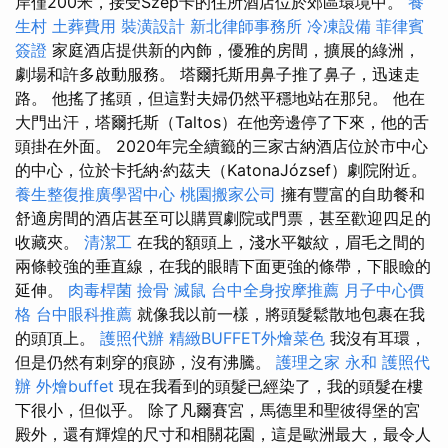
岸僅200米，接受Szép卡的住所酒店位於郊區環境中。
養
生村
土葬費用
裝潢設計
新北律師事務所
冷凍設備
菲律賓
簽證
家庭酒店提供新的內飾，優雅的房間，擴展的綠洲，
劇場和許多啟動服務。 塔爾托斯用鼻子推了鼻子，迅速走
路。 他搖了搖頭，但這對夫婦仍然平穩地站在那兒。 他在
大門出汗，塔爾托斯（Taltos）在他旁邊停了下來，他的舌
頭掛在外面。 2020年完全續籤的三家古納酒店位於市中心
的中心，位於卡托納·約茲夫（KatonaJózsef）劇院附近。
養生整復推廣學習中心
桃園搬家公司
擁有豐富的自助餐和
舒適房間的酒店甚至可以購買劇院或門票，甚至歡迎四足的
收藏夾。
清潔工
在我的額頭上，淺水平皺紋，眉毛之間的
兩條較強的垂直線，在我的眼睛下面更強的條帶，下眼瞼的
延伸。
肉毒桿菌
撿骨
滅鼠
台中全身按摩推薦
月子中心價
格
台中眼科推薦
就像我以前一樣，將頭髮鬆散地包裹在我
的頭頂上。
護照代辦
精緻BUFFET外燴菜色
我沒有耳環，
但是仍然有刺穿的痕跡，沒有沸騰。
護理之家 永和
護照代
辦
外燴buffet
現在我看到的頭髮已經染了，我的頭髮在樓
下很小，但似乎。 除了凡爾賽宮，馬德里和聖彼得堡的宮
殿外，還有輝煌的尺寸和相關花園，這是歐洲最大，最令人