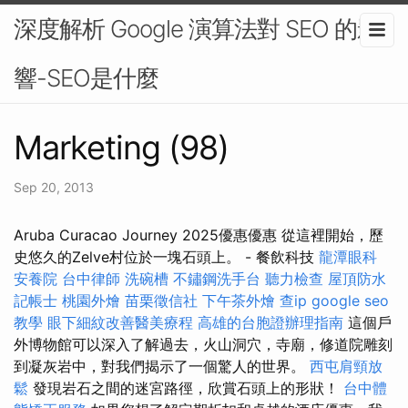
深度解析 Google 演算法對 SEO 的影
響-SEO是什麼
Marketing (98)
Sep 20, 2013
Aruba Curacao Journey 2025優惠優惠 從這裡開始，歷
史悠久的Zelve村位於一塊石頭上。 - 餐飲科技
龍潭眼科
安養院
台中律師
洗碗槽
不鏽鋼洗手台
聽力檢查
屋頂防水
記帳士
桃園外燴
苗栗徵信社
下午茶外燴
查ip
google seo
教學
眼下細紋改善醫美療程
高雄的台胞證辦理指南
這個戶
外博物館可以深入了解過去，火山洞穴，寺廟，修道院雕刻
到凝灰岩中，對我們揭示了一個驚人的世界。
西屯肩頸放
鬆
發現岩石之間的迷宮路徑，欣賞石頭上的形狀！
台中體