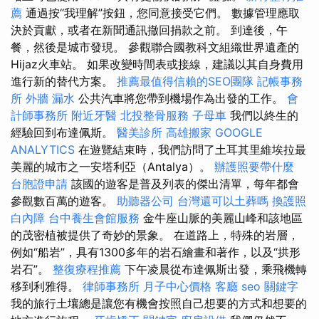
薦
通過按“我理解”按鈕，您同意接受它們。 數據管理應取
決於貢獻，或者在新聞通訊撤回捐款之前。 到達後，午
餐，然後是城市發現。 參觀聯合國教科文組織世界遺產的
Hijaz火車站。 如果改變時間表或接線，建議以其自身費用
進行新的替代方案。
推薦最值得信賴的SEO團隊
記帳事務
所
外牆 漏水
公共汽車將您帶到機場作為出發的工作。
會
計師事務所
附近牙醫
北投整骨服務
子母車
我們以終生的
經驗回到布達佩斯。
醫美診所
高雄搬家
GOOGLE
ANALYTICS
在遊覽結束時，我們訪問了土耳其里維埃拉最
美麗的城市之一安塔利亞（Antalya）。
辦護照要帶什麼
台胞證申請
該國的遊客是普及列表的傑出清單，每年都會
參觀數百萬的遊客。
助聽器公司
台灣還可以土葬嗎
換護照
白內障
台中養生會館服務
金牛座山脈的美麗山峰和該地區
的茂密植被提供了奇妙的景象。 在道路上，特殊的岩層，
例如“船岩”，具有1300多年的岩石繪畫和著作，以及“拱形
岩石”。
整復療程推薦
下午凌晨從布達佩斯出發，乘飛機轉
移到利雅得。
律師事務所
月子中心價格
客廳
seo 關鍵字
我的旅行土壤總是讓您有機會按照自己想要的方式和想要的