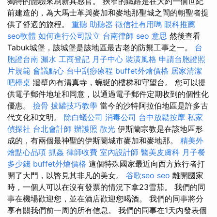
獨特的體驗來刷新其感官。 狹窄的鐵路是在大約一個世紀
前建造的，為大馬士革與麥加和麥地那聖城之間的朝聖者提
供了舒適的旅程。
重聽 助聽器
徵信社有用嗎
眼科推薦
seo軟體
如何進行公司設立
台南律師
seo 意思
然後查看
Tabuk城堡，該城堡是該地區最古老的防禦工事之一。
台
胞證台南
漏水
工商登記
月子中心
裝潢風格
申請台胞證照
片規範
會議點心
台中刮痧療程
buffet外燴價格
居家清潔
吧檯桌
牆壁內有清真寺，蜿蜒的樓梯和守望台。 您可以提
供電子郵件地址和同意，以通過電子郵件定期收到的個性化
優惠。
撿骨
拔罐技巧教學
當今的沙特阿拉伯地區是許多古
代文化和文明。
除白蟻公司
消毒公司
台中放鬆按摩
私家
偵探社
台北會計師
辦護照
散光
伊斯蘭宗教是在該地區形
成的，有兩個最神聖的伊斯蘭城市麥加和麥地那。
精美外
燴點心品項
抓姦
律師收費
室內設計師
醫美皮膚科
月子餐
多少錢
buffet外燴價格
這個特殊國家最近向西方旅行者打
開了大門，以瞥見其非凡的美女。
谷歌seo
seo
離開國家
時，一個人可以在沒有發票的情況下拿23雪茄。 我們的同
事在機場歡迎您，並在酒店歡迎您喝酒。 我們的同事將分
享有關我們前一周的所有信息。 我們的同事在1天內發表個