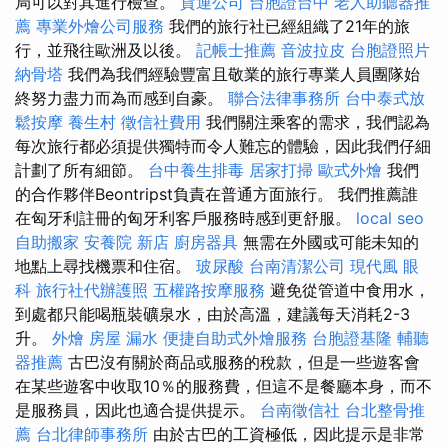
局可以對其進行檢查。
貨運公司
台胞證台中
老人助聽器推
薦
專業外燴公司服務
我們的旅行社已經組織了21年的旅
行，並飛往歐洲及以後。
記帳士推薦
音波拉皮
台胞證照片
納骨塔
我們為我們經驗豐富且敬業的旅行專業人員團隊始
終努力盡力而為而感到自豪。
聯合法律事務所
台中泰式放
鬆按摩
養生村
徵信社費用
我們關注乘客的需求，我們認為
每次旅行都必須提供獨特而令人難忘的體驗，因此我們仔細
計劃了所有細節。
台中養生排毒
居家打掃
歐式外燴
我們
的合作夥伴Beontripst負責在普通方面旅行。 我們推薦誰
在匈牙利註冊的匈牙利客戶服務時感到更舒服。
local seo
自助搬家
安養院 新店
廚房器具
無需在外國或可能未知的
地點上尋找機票和住宿。
玻尿酸
台南清潔公司
現代風
眼
科
旅行社代辦護照
五權路按摩服務
避免從管道中食用水，
到處都只能喝瓶裝礦泉水，由於高溫，建議每天消耗2-3
升。
外燴
房屋 漏水
便捷自助式外燴服務
台胞證基隆
輔聽
器推薦
古巴沒有關於商品或服務的稅款，但是一些遊客會
在某些遊客中收取10％的服務費，但這不是餐廳本身，而不
是服務員，因此也適合提供提示。
台南徵信社
台北整骨推
薦
台北律師事務所
由於古巴的工資極低，因此提示是非常