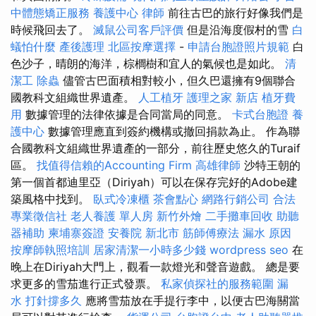
中體態矯正服務
養護中心
律師
前往古巴的旅行好像我們是
時候飛回去了。
滅鼠公司客戶評價
但是沿海度假村的雪
白
蟻怕什麼
產後護理
北區按摩選擇
-
申請台胞證照片規範
白
色沙子，晴朗的海洋，棕櫚樹和宜人的氣候也是如此。
清
潔工
除蟲
儘管古巴面積相對較小，但久巴還擁有9個聯合
國教科文組織世界遺產。
人工植牙
護理之家 新店
植牙費
用
數據管理的法律依據是合同當局的同意。
卡式台胞證
養
護中心
數據管理應直到簽約機構或撤回捐款為止。 作為聯
合國教科文組織世界遺產的一部分，前往歷史悠久的Turaif
區。
找值得信賴的Accounting Firm
高雄律師
沙特王朝的
第一個首都迪里亞（Diriyah）可以在保存完好的Adobe建
築風格中找到。
臥式冷凍櫃
茶會點心
網路行銷公司
合法
專業徵信社
老人養護 單人房
新竹外燴
二手攤車回收
助聽
器補助
柬埔寨簽證
安養院 新北市
筋師傅療法
漏水 原因
按摩師執照培訓
居家清潔一小時多少錢
wordpress seo
在
晚上在Diriyah大門上，觀看一款燈光和聲音遊戲。 總是要
求更多的雪茄進行正式發票。
私家偵探社的服務範圍
漏
水 打針撐多久
應將雪茄放在手提行李中，以便古巴海關當