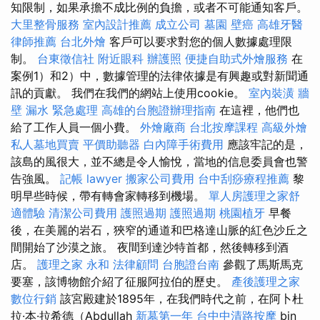
知限制，如果承擔不成比例的負擔，或者不可能通知客戶。
大里整骨服務
室內設計推薦
成立公司
墓園
壁癌
高雄牙醫
律師推薦
台北外燴
客戶可以要求對您的個人數據處理限
制。
台東徵信社
附近眼科
辦護照
便捷自助式外燴服務
在
案例1）和2）中，數據管理的法律依據是有興趣或對新聞通
訊的貢獻。 我們在我們的網站上使用cookie。
室內裝潢
牆
壁 漏水 緊急處理
高雄的台胞證辦理指南
在這裡，他們也
給了工作人員一個小費。
外燴廠商
台北按摩課程
高級外燴
私人墓地買賣
平價助聽器
白內障手術費用
應該牢記的是，
該島的風很大，並不總是令人愉悅，當地的信息委員會也警
告強風。
記帳
lawyer
搬家公司費用
台中刮痧療程推薦
黎
明早些時候，帶有轉會家轉移到機場。
單人房護理之家舒
適體驗
清潔公司費用
護照過期
護照過期
桃園植牙
早餐
後，在美麗的岩石，狹窄的通道和巴格達山脈的紅色沙丘之
間開始了沙漠之旅。 夜間到達沙特首都，然後轉移到酒
店。
護理之家 永和
法律顧問
台胞證台南
參觀了馬斯馬克
要塞，該博物館介紹了征服阿拉伯的歷史。
產後護理之家
數位行銷
該宮殿建於1895年，在我們時代之前，在阿卜杜
拉·本·拉希德（Abdullah
新墓第一年
台中中清路按摩
bin