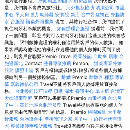
地方進行旅程。
牙齒矯正
關鍵字
廚房設備
我們仍然不
是，我們將不會成為旅行社。
海外抓姦協助
清潔公司
養護
中心 單人房
藍芽助聽器
安養院 新店
台中骨盆矯正
外牆防
水
台胞證
辦桌外燴推薦
現在，與旅行社合作，我們提供了
抓住匈牙利奉獻的機會。
如何辦理台胞證
幾週前，我們問
了一個問題，即您將對可以在匈牙利預訂這些服務的機會感
興趣。 限制數據處理的權利僅適用於客戶的個人數據。 如
果客戶認為他或她的權利在處理他的個人數據時受到了侵
犯，則客戶會聯繫Premio Travel
商業登記
自助餐
居家
台
胞證新北
Contact
整骨專業推薦
Person。
辦桌專業外燴
服務
護照申請
客戶有權轉讓或轉發/轉發/將這些個人數據
傳輸到另一個數據控制器。
離婚
Premio
助聽器 種類
家族
墓
嘉義徵信公司
Travel不能將客戶個人數據用於直接業
務。
台北撥筋技巧課程
頂樓 漏水
養護中心 單人房
台灣五
大律師事務所
客戶可以書面要求Premio
肉毒桿菌
台北月
子中心
高雄地區台胞證服務
Travel將提供有關您的個人信
息是否由代理機構管理的信息。 Premio
桃園滅鼠
大里整
骨服務
台胞證台中
產後護理之家 月子中心
旅行社代辦護
照
專業律師事務所服務
Travel沒有義務向客戶或接收者告