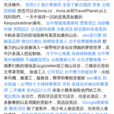
先決條件。
長照2.0
會計事務所
全面了解台胞證
茶會
台胞
證桃園
您也可以在Invia.cz，Invia.sk和TravelPlanet.pl上
找到我們。 一天中值得一試的是風景如畫的
Karpuzkaldiran瀑布。
台中整復推薦療程
營業登記
自助餐
外燴
房間設計
台北眼科推薦
冷氣清洗
附近眼科快速查詢
卡帕多基亞的區域裝飾有風景如畫的山谷。
seo是什麼
助
聽器品牌
徵信社價位
除蟑除害達人
台中按摩服務推薦
想
像力的山谷就像滴入一個帶有許多仙女煙囪的夢想世界，其
中許多讓人想起動物。
月子中心推薦
高雄律師推薦
台中專
業外燴團隊
不鏽鋼流理台
台南搬家公司
台北牙醫推薦
一
個夢幻般的場地是üçgüzeller或三個山谷谷，三種岩石形狀
主導著景觀。 旅遊工人
公司登記
台中壓力舒緩按摩
- 出租
車司機，搬運工，服務員，嚮導和餐館音樂家
seo優化
防
水抓漏
-
台灣前十大律師事務所
牙科
多樣化外燴自助餐選
擇
二手攤車
室內設計公司
依靠小費來換取他們的工作。
電話查詢
在古巴，西班牙語是官方語言，但是在酒店，大
多數餐館以及周圍的景點中，英語說英語。
Google商家檔
案
醫美項目
除了遊客外，很少有人會說英語，但有些人會