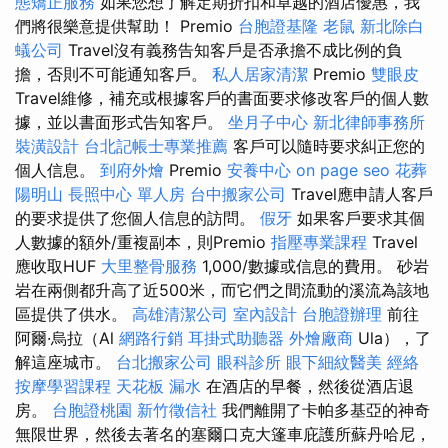
態矯正服務
如果您想了解定期折扣和卓越的酒店優惠，我
們將很樂意提供幫助！ Premio
台胞證基隆
老鼠
新北除白
蟻公司
Travel沒有義務告知客戶是否承擔不成比例的負
擔，否則不可能通知客戶。
私人居家清潔
Premio
雙眼皮
Travel維修，補充或根據客戶的書面要求修改客戶的個人數
據，並以書面形式告知客戶。
坐月子中心
新北律師事務所
裝潢設計
台北記帳士專業推薦
客戶可以隨時要求糾正您的
個人信息。
到府外燴
Premio
安養中心
on page seo
花葬
陽明山
長照中心 單人房
台中搬家公司
Travel應申請人客戶
的要求提供了您個人信息的訪問。
假牙
如果客戶要求其個
人數據的額外/重複副本，則Premio
指壓專業課程
Travel
應收取HUF
大里整骨服務
1,000/數據或信息的費用。 砂岩
岩在兩側都升高了近500米，而它們之間流動的溪流為該地
區提供了供水。
高雄清潔公司
室內設計
台胞證辦理
前往
阿爾·烏拉（Al
網路行銷
耳掛式助聽器
外燴廠商
Ula），了
解這座城市。
台北搬家公司
眼科診所
眼下細紋醫美
經絡
按摩學習課程
天花板 漏水
在酒店的早餐，然後從酒店退
房。
台胞證桃園
新竹徵信社
我們離開了卡帕多基亞的神奇
無限世界，然後去著名的塞爾口克大篷車庇護所蘇丹哈尼，