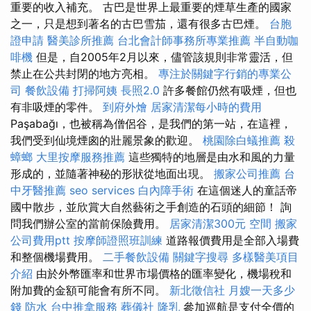
重要的收入補充。 古巴是世界上最重要的煙草生產的國家
之一，只是想到著名的古巴雪茄，還有很多古巴煙。
台胞
證申請
醫美診所推薦
台北會計師事務所專業推薦
半自動咖
啡機
但是，自2005年2月以來，儘管該規則非常靈活，但
禁止在公共封閉的地方亮相。
專注於關鍵字行銷的專業公
司
餐飲設備
打掃阿姨
長照2.0
許多餐館仍然有吸煙，但也
有非吸煙的零件。
到府外燴
居家清潔每小時的費用
Paşabağı，也被稱為僧侶谷，是我們的第一站，在這裡，
我們受到仙境煙囪的壯麗景象的歡迎。
桃園除白蟻推薦
殺
蟑螂
大里按摩服務推薦
這些獨特的地層是由水和風的力量
形成的，並隨著神秘的形狀從地面出現。
搬家公司推薦
台
中牙醫推薦
seo services
白內障手術
在這個迷人的童話帝
國中散步，並欣賞大自然藝術之手創造的石頭的細節！ 詢
問我們辦公室的當前保險費用。
居家清潔300元
空間
搬家
公司費用ptt
按摩師證照班訓練
道路報價費用是全部入場費
和整個機場費用。
二手餐飲設備
關鍵字搜尋
多樣醫美項目
介紹
由於外幣匯率和世界市場價格的匯率變化，機場稅和
附加費的金額可能會有所不同。
新北徵信社
月嫂一天多少
錢
防水
台中推拿服務
葬儀社
隆乳
參加巡航是支付全價的