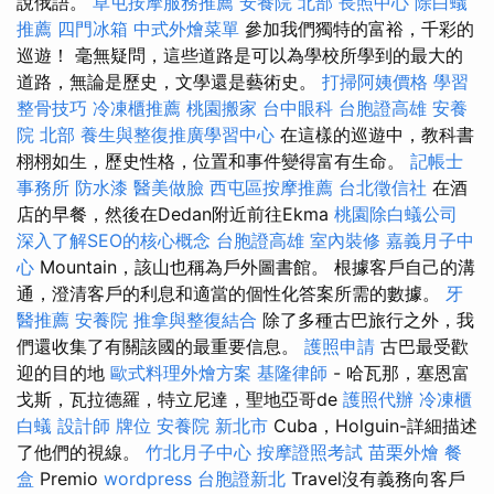
說俄語。
草屯按摩服務推薦
安養院 北部
長照中心
除白蟻
推薦
四門冰箱
中式外燴菜單
參加我們獨特的富裕，千彩的
巡遊！ 毫無疑問，這些道路是可以為學校所學到的最大的
道路，無論是歷史，文學還是藝術史。
打掃阿姨價格
學習
整骨技巧
冷凍櫃推薦
桃園搬家
台中眼科
台胞證高雄
安養
院 北部
養生與整復推廣學習中心
在這樣的巡遊中，教科書
栩栩如生，歷史性格，位置和事件變得富有生命。
記帳士
事務所
防水漆
醫美做臉
西屯區按摩推薦
台北徵信社
在酒
店的早餐，然後在Dedan附近前往Ekma
桃園除白蟻公司
深入了解SEO的核心概念
台胞證高雄
室內裝修
嘉義月子中
心
Mountain，該山也稱為戶外圖書館。 根據客戶自己的溝
通，澄清客戶的利息和適當的個性化答案所需的數據。
牙
醫推薦
安養院
推拿與整復結合
除了多種古巴旅行之外，我
們還收集了有關該國的最重要信息。
護照申請
古巴最受歡
迎的目的地
歐式料理外燴方案
基隆律師
- 哈瓦那，塞恩富
戈斯，瓦拉德羅，特立尼達，聖地亞哥de
護照代辦
冷凍櫃
白蟻
設計師
牌位
安養院 新北市
Cuba，Holguin-詳細描述
了他們的視線。
竹北月子中心
按摩證照考試
苗栗外燴
餐
盒
Premio
wordpress
台胞證新北
Travel沒有義務向客戶