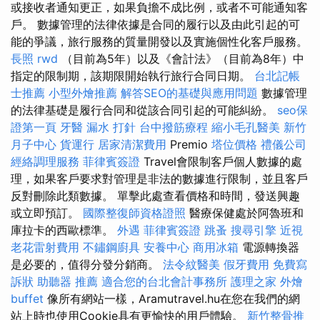
或接收者通知更正，如果負擔不成比例，或者不可能通知客
戶。 數據管理的法律依據是合同的履行以及由此引起的可
能的爭議，旅行服務的質量開發以及實施個性化客戶服務。
長照
rwd
（目前為5年）以及《會計法》（目前為8年）中
指定的限制期，該期限開始執行旅行合同日期。
台北記帳
士推薦
小型外燴推薦
解答SEO的基礎與應用問題
數據管理
的法律基礎是履行合同和從該合同引起的可能糾紛。
seo保
證第一頁
牙醫
漏水 打針
台中撥筋療程
縮小毛孔醫美
新竹
月子中心
貨運行
居家清潔費用
Premio
塔位價格
禮儀公司
經絡調理服務
菲律賓簽證
Travel會限制客戶個人數據的處
理，如果客戶要求對管理是非法的數據進行限制，並且客戶
反對刪除此類數據。 單擊此處查看價格和時間，發送興趣
或立即預訂。
國際整復師資格證照
醫療保健處於阿魯班和
庫拉卡的西歐標準。
外遇
菲律賓簽證
跳蚤
搜尋引擎
近視
老花雷射費用
不鏽鋼廚具
安養中心
商用冰箱
電源轉換器
是必要的，值得分發分銷商。
法令紋醫美
假牙費用
免費寫
訴狀
助聽器 推薦
適合您的台北會計事務所
護理之家
外燴
buffet
像所有網站一樣，Aramutravel.hu在您在我們的網
站上時也使用Cookie具有更愉快的用戶體驗。
新竹整骨推