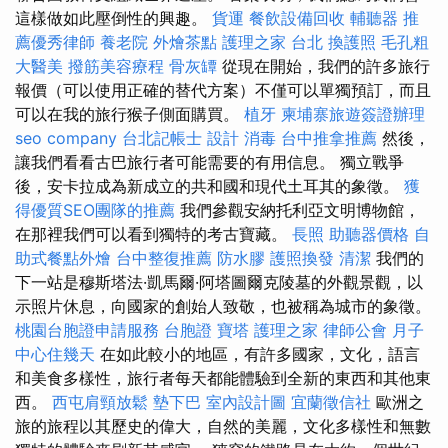
這樣做如此壓倒性的興趣。
貨運
餐飲設備回收
輔聽器
推
薦優秀律師
養老院
外燴茶點
護理之家 台北
換護照
毛孔粗
大醫美
撥筋美容療程
骨灰罈
從現在開始，我們的許多旅行
報價（可以使用正確的替代方案）不僅可以單獨預訂，而且
可以在我的旅行猴子側面購買。
植牙
柬埔寨旅遊簽證辦理
seo company
台北記帳士
設計
消毒
台中推拿推薦
然後，
讓我們看看古巴旅行者可能需要的有用信息。 獨立戰爭
後，安卡拉成為新成立的共和國和現代土耳其的象徵。
獲
得優質SEO團隊的推薦
我們參觀安納托利亞文明博物館，
在那裡我們可以看到獨特的考古寶藏。
長照
助聽器價格
自
助式餐點外燴
台中整復推薦
防水膠
護照換發
清潔
我們的
下一站是穆斯塔法·凱馬爾·阿塔圖爾克陵墓的外觀景觀，以
示照片休息，向國家的創始人致敬，也被稱為城市的象徵。
桃園台胞證申請服務
台胞證
寶塔
護理之家
律師公會
月子
中心住幾天
在如此較小的地區，有許多國家，文化，語言
和美食多樣性，旅行者每天都能體驗到全新的東西和其他東
西。
西屯肩頸放鬆
墊下巴
室內設計圖
宜蘭徵信社
歐洲之
旅的旅程以其歷史的偉大，自然的美麗，文化多樣性和無數