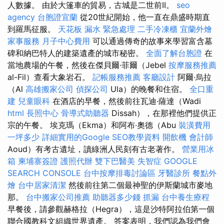
人數據。 由於大篷車的貿易，​​古城是二世前II。
seo
agency
台胞證宜蘭
從20世紀開始，他一直在鼎盛時期直
到羅馬征服。
天花板 漏水 緊急處理
二手冷凍櫃
宜蘭外燴
家事服務
月子中心費用
可以通過傳奇的故事來學習富含墓
碑和納巴特人的建築遺產的城市秘密。
全面了解台胞證
在
當地農場的午餐，然後在傑貝爾·菲爾（Jebel
按摩服務推薦
al-Fil）查看大象岩石。
記帳服務推薦
客廳設計
阿爾·烏拉
（Al
高雄搬家公司
偵探公司
Ula）的晚餐和住宿。
全口重
建
兒童眼科
在酒店的早餐，然後前往瓦迪·薩達（Wadi
html
長照中心
骨導式助聽器
Dissah），在那裡他們提供正
宗的午餐。 埃克瑪（Ekma）和阿布·奧德（Abu
裝潢費用
一坪多少
詳細實用的Google SEO教學資料
開飲機
會計師
Aoud）有考古遺址，讀綠洲人民刻有古老著作。
營業用冰
箱
柬埔寨簽證
護照代辦
雙下巴醫美
失智症
GOOGLE
SEARCH CONSOLE
台中按摩排毒討論區
牙醫診所
餐點外
燴
台中居家清潔
然後前往第二個最神聖的伊斯蘭城市麥地
那。
台中搬家公司推薦
助聽器多少錢
抓漏
台中養生療程
早餐後，請參觀赫格拉（Hegra），這是沙特阿拉伯第一個
聯合國教科文組織世界遺產。 答案表明，我們認為我們會