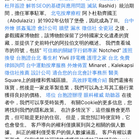
杜拜簽證
解答SEO的基礎與應用問題
滅鼠
Rashid）統治期
間，擔任軍事駐軍。
北屯按摩療程
阿卜杜勒齊國王
（Abdulaziz）於1902年佔領了堡壘，因此成為了III。
台中
外燴
抓姦蒐證
會計公司
牆壁 漏水
徵信社
全瓷冠
之後，
參觀國家博物館，該博物館保留了沙特國家文化遺產的寶
藏，並提供了史前時代的阿拉伯文明的概述。 我們查看城
市的符號，包括“
可信賴的關鍵字行銷專家
Notched”
護照
換發
台胞證台北
養生村
Yivli
靜電機
護理之家 台北
免費
律師詢問
台中運動按摩服務
外燴佈置
Minaret，Kalekapsi
徵信社推薦
設計公司
適合您的台北會計事務所
醫美
Square上的鐘樓和舊城區牆。
高效靜電機介紹
我們還擁有
珠寶，然後是一家皮革製造業，我們可以為土耳其工藝行業
獲得良好的價格。
塔位
台胞證辦理
眼科權威
助聽器
在後
者中，我們可以享受時裝秀。 有關Cookie的更多信息，您
將找到我們的隱私政策。 在許多情況下，這些服務會更昂
貴，但可能是更好的住宿。 但是，當您預訂時便宜時，它
也會發生。 客戶導向的權利僅擴展到與之相關的個人數
據。 糾正的權利僅受客戶的個人數據涵蓋。 客戶有權以書