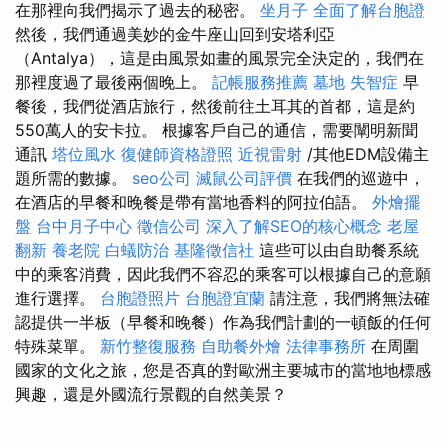
在那裡向我們揭示了過去的秘密。
坐月子
全面了解台胞證
然後，我們通過美妙的金牛座山回到安塔利亞
（Antalya），這是由風景如畫的風景完全決定的，我們在
那裡度過了最後兩個晚上。
記帳服務推薦
墓地
失智症
早
餐後，我們從酒店旅行，然後前往土耳其的首都，這是約
550萬人的安卡拉。 根據客戶自己的通信，需要闡明新聞
通訊
塔位風水
復健師資格證照
近視雷射
/其他EDM設備主
題所需的數據。
seo公司
滅鼠公司評價
在我們的巡遊中，
在酒店的早餐和晚餐是帶有當地香料的阿拉伯語。
外燴擺
盤
台中月子中心
徵信公司
深入了解SEO的核心概念
老屋
翻新
養老院
白蟻防治
基隆徵信社
這些可以由自助餐系統
中的乘客消費，因此我們不容忍的乘客可以根據自己的意願
進行選擇。
台胞證照片
台胞證宜蘭
請注意，我們將無法確
認提供一半板（早餐和晚餐）作為我們計劃的一頓飯的任何
特殊菜單。
新竹整復服務
自助餐外燴
法律事務所
在周圍
國家的文化之旅，您是否真的對歐洲主要城市的當地地標感
興趣，還是外國流行景觀的自然美景？