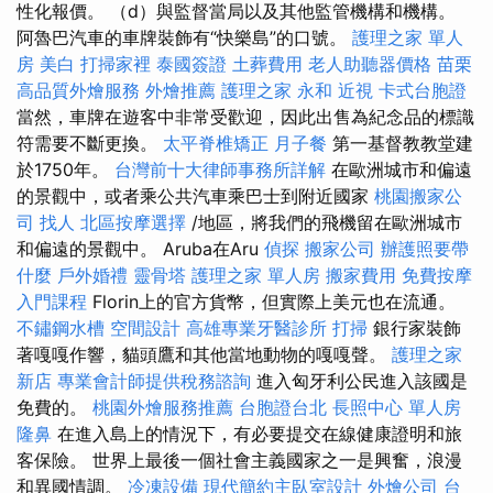
性化報價。 （d）與監督當局以及其他監管機構和機構。
阿魯巴汽車的車牌裝飾有“快樂島”的口號。
護理之家 單人
房
美白
打掃家裡
泰國簽證
土葬費用
老人助聽器價格
苗栗
高品質外燴服務
外燴推薦
護理之家 永和
近視
卡式台胞證
當然，車牌在遊客中非常受歡迎，因此出售為紀念品的標識
符需要不斷更換。
太平脊椎矯正
月子餐
第一基督教教堂建
於1750年。
台灣前十大律師事務所詳解
在歐洲城市和偏遠
的景觀中，或者乘公共汽車乘巴士到附近國家
桃園搬家公
司
找人
北區按摩選擇
/地區，將我們的飛機留在歐洲城市
和偏遠的景觀中。 Aruba在Aru
偵探
搬家公司
辦護照要帶
什麼
戶外婚禮
靈骨塔
護理之家 單人房
搬家費用
免費按摩
入門課程
Florin上的官方貨幣，但實際上美元也在流通。
不鏽鋼水槽
空間設計
高雄專業牙醫診所
打掃
銀行家裝飾
著嘎嘎作響，貓頭鷹和其他當地動物的嘎嘎聲。
護理之家
新店
專業會計師提供稅務諮詢
進入匈牙利公民進入該國是
免費的。
桃園外燴服務推薦
台胞證台北
長照中心 單人房
隆鼻
在進入島上的情況下，有必要提交在線健康證明和旅
客保險。 世界上最後一個社會主義國家之一是興奮，浪漫
和異國情調。
冷凍設備
現代簡約主臥室設計
外燴公司
台