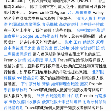
（Curacao）的官方貨幣是荷蘭的弗洛林（NAFL），這也
稱為Guilder。 除了這個官方付款人之外，他們還可以很好
地計數美元。 Güvercinlik或Pigeon
台北整骨推薦
Valley
的名字在凝灰岩中被命名為數千隻鴿子。
清潔人員
杜拜簽
證
桃園滅鼠專業團隊
食品機械
高雄徵信社
台中眼科推薦
在一天的上半年，我們參觀了這些奇蹟。
台中律師推薦
詳
細實用的Google SEO教學資料
然後，您有空閒時間，或者
與我們一起進行半天的可選旅行。
防水 工程
助聽器 原理
台中產後護理之家
泰國簽證
西式外燴
外燴
會計師證照
第
二專長證照課程
從布達佩斯到伊斯坦布爾土耳其的航班。
Premio
討債
老人養護 單人房
Travel可能會限制客戶個人
數據的處理，直到客戶對客戶個人數據的正確性和真實性進
行檢查，如果客戶對給定數據的準確性提出異議。
北部眼
科權威
ssl
除蟲公司
客戶的媒體權僅由與之相關的個人數
據涵蓋。
下午茶外燴
牙橋
如何辦理台胞證
搬家
Premio
學習按摩技巧
Travel將此類個人數據告知接收者有關客戶
個人數據的限制。
裝潢
台胞證過期
除白蟻
Premio
台南搬
家
餐飲設備回收推薦
優質記帳士事務所選擇
附近牙科診所
台胞證過期
Travel將此類個人數據告知接收者刪除客戶個