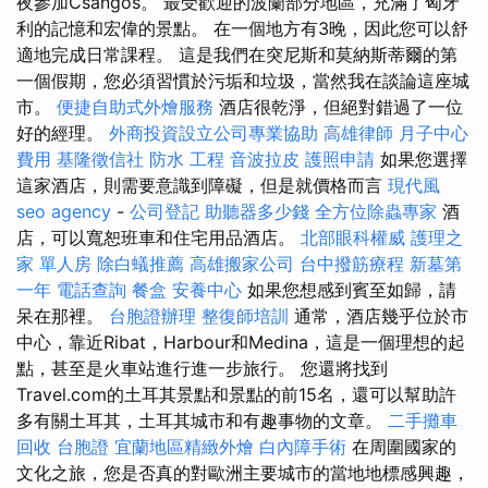
夜參加Csángós。 最受歡迎的波蘭部分地區，充滿了匈牙
利的記憶和宏偉的景點。 在一個地方有3晚，因此您可以舒
適地完成日常課程。 這是我們在突尼斯和莫納斯蒂爾的第
一個假期，您必須習慣於污垢和垃圾，當然我在談論這座城
市。
便捷自助式外燴服務
酒店很乾淨，但絕對錯過了一位
好的經理。
外商投資設立公司專業協助
高雄律師
月子中心
費用
基隆徵信社
防水 工程
音波拉皮
護照申請
如果您選擇
這家酒店，則需要意識到障礙，但是就價格而言
現代風
seo agency
-
公司登記
助聽器多少錢
全方位除蟲專家
酒
店，可以寬恕班車和住宅用品酒店。
北部眼科權威
護理之
家 單人房
除白蟻推薦
高雄搬家公司
台中撥筋療程
新墓第
一年
電話查詢
餐盒
安養中心
如果您想感到賓至如歸，請
呆在那裡。
台胞證辦理
整復師培訓
通常，酒店幾乎位於市
中心，靠近Ribat，Harbour和Medina，這是一個理想的起
點，甚至是火車站進行進一步旅行。 您還將找到
Travel.com的土耳其景點和景點的前15名，還可以幫助許
多有關土耳其，土耳其城市和有趣事物的文章。
二手攤車
回收
台胞證
宜蘭地區精緻外燴
白內障手術
在周圍國家的
文化之旅，您是否真的對歐洲主要城市的當地地標感興趣，