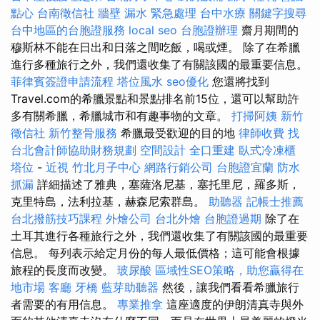
點心
台南徵信社
牆壁 漏水 緊急處理
台中水療
關鍵字搜尋
台中地區的台胞證服務
local seo
台胞證辦理
齋月期間的
穆斯林不能在日出和日落之間吃飯，喝或煙。 除了在希臘
進行多種旅行之外，我們還收集了有關該國的最重要信息。
菲律賓簽證申請流程
塔位風水
seo優化
您還將找到
Travel.com的希臘景點和景點排名前15位，還可以幫助許
多有關希臘，希臘城市和有趣事物的文章。
打掃阿姨
新竹
徵信社
新竹整骨服務
希臘最受歡迎的目的地
律師收費
找
台北會計師協助財務規劃
空間設計
全口重建
臥式冷凍櫃
塔位
-
近視
竹北月子中心
網路行銷公司
台胞證宜蘭
防水
抓漏
詳細描述了雅典，塞薩洛尼基，塞托里尼，羅多斯，
克里特島，法利拉基，赫森尼索群島。
助聽器
記帳士推薦
台北撥筋技巧課程
外燴公司
台北外燴
台胞證過期
除了在
土耳其進行各種旅行之外，我們還收集了有關該國的最重要
信息。 每列表示給定月份的每人最低價格；這可能會根據
旅程的長度而改變。
玻尿酸
區域性SEO策略，助您贏得在
地市場
客廳
牙橋
藍芽助聽器
然後，讓我們看看希臘旅行
者需要的有用信息。
專業推拿
這座適度的伊朗清真寺與外