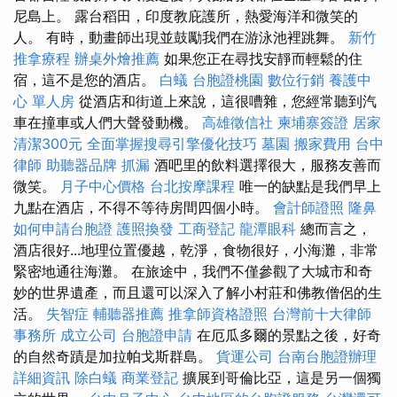
尼島上。 露台稻田，印度教庇護所，熱愛海洋和微笑的
人。 有時，動畫師出現並鼓勵我們在游泳池裡跳舞。
新竹
推拿療程
辦桌外燴推薦
如果您正在尋找安靜而輕鬆的住
宿，這不是您的酒店。
白蟻
台胞證桃園
數位行銷
養護中
心 單人房
從酒店和街道上來說，這很嘈雜，您經常聽到汽
車在撞車或人們大聲發動機。
高雄徵信社
柬埔寨簽證
居家
清潔300元
全面掌握搜尋引擎優化技巧
墓園
搬家費用
台中
律師
助聽器品牌
抓漏
酒吧里的飲料選擇很大，服務友善而
微笑。
月子中心價格
台北按摩課程
唯一的缺點是我們早上
九點在酒店，不得不等待房間四個小時。
會計師證照
隆鼻
如何申請台胞證
護照換發
工商登記
龍潭眼科
總而言之，
酒店很好...地理位置優越，乾淨，食物很好，小海灘，非常
緊密地通往海灘。 在旅途中，我們不僅參觀了大城市和奇
妙的世界遺產，而且還可以深入了解小村莊和佛教僧侶的生
活。
失智症
輔聽器推薦
推拿師資格證照
台灣前十大律師
事務所
成立公司
台胞證申請
在厄瓜多爾的景點之後，好奇
的自然奇蹟是加拉帕戈斯群島。
貨運公司
台南台胞證辦理
詳細資訊
除白蟻
商業登記
擴展到哥倫比亞，這是另一個獨