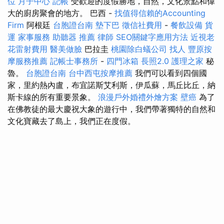
位
月子中心
記帳
受歡迎的度假勝地，自然，文化景點和偉
大的廚房聚會的地方。 巴西 -
找值得信賴的Accounting
Firm
阿根廷
台胞證台南
墊下巴
徵信社費用
-
餐飲設備
貨
運
家事服務
助聽器 推薦
律師
SEO關鍵字應用方法
近視老
花雷射費用
醫美做臉
巴拉圭
桃園除白蟻公司
找人
豐原按
摩服務推薦
記帳士事務所
-
四門冰箱
長照2.0
護理之家
秘
魯。
台胞證台南
台中西屯按摩推薦
我們可以看到四個國
家，里約熱內盧，布宜諾斯艾利斯，伊瓜蘇，馬丘比丘，納
斯卡線的所有重要景象。
浪漫戶外婚禮外燴方案
壁癌
為了
在佛教徒的最大慶祝大象的遊行中，我們帶著獨特的自然和
文化寶藏去了島上，我們正在度假。