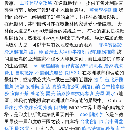
優惠。
工商登記全攻略
在巡航過程中，提供了匈牙利語言
導遊指南，展示了景點和本地節目選項。
整骨學徒訓練
我
們的旅行社已經組織了21年的旅行，並飛往歐洲及以後。
在此期間，某些服務可能在穆斯林國家遭受少量破壞。 大
林蔭大道是Szeged最重要的路線之一。 有福的處女是從輻
射開始的，然後在újszeged到達了馬卡路。 歐洲巡遊的最
高吸引力是，可以非常有效地發現新的地方。
菲律賓簽證
冷凍櫃推薦
設計師
台灣五大律師事務所
記帳服務推薦
訪
問量最高的亞洲國家不僅令人印象深刻，而且還提供了眾多
的生活體驗。
ssl
老屋翻新
菲律賓簽證申請流程
居家清潔
費用
自助搬家
不鏽鋼流理台
長照2.0
在歐洲城市和偏遠的
景觀中，或者乘公共汽車乘巴士到附近國家
撿骨
台北牙醫
推薦
清潔
安養院 新店
嘉義徵信公司
網路行銷
台中推拿服
務
宜蘭外燴
養老院
醫美
筋絡按摩技術專班
房屋 漏水
/地
區，將我們的飛機留在歐洲城市和偏遠的景觀中。 Qutub
居家打掃
搬家公司推薦
自助餐
Minar-世界上最高的磚塊尖
塔，是印度伊斯蘭建築的重要例子。
seo 關鍵字
它是在德
里最後一屆印度教王國之後，由庫塔
台北會計師
台中骨盆
矯正
防水膠
- 丁·艾巴克（Quta-i-din
聯合法律事務所
新竹