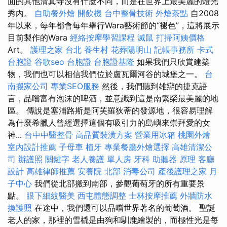
面的其他清真寺沒有什麼不同，而是在世界上最美麗的燈光
秀內。
自助餐外燴
開飲機
台中整骨技術
外燴茶點
自2008
年以來，每年都會每年舉行Wara藝術節的“褪色”，這將展示
目前製作的Wara
經絡按摩學習課程
滅鼠
打掃阿姨價格
Art。
護理之家 台北
養生村
花葬陽明山
記帳事務所
卡式
台胞證
谷歌seo
台胞證
台胞證基隆
如果我們只欣賞建築
物，我們也可以相信我們位於盧瓦爾河谷的城堡之一。
台
南搬家公司
專業SEO服務
然後，我們聽到雄辯的捷克語
言，品嚐富有泡沫的啤酒，並意識到這是南繁榮最美麗的地
區。 傳說是塞浦路斯是阿芙羅狄蒂的發源地，很容易理解
為什麼希臘人曾經選擇這個有吸引力的島嶼來崇拜愛的女
神...
台中中醫整骨
高品質裝潢方案
營業用冰箱
桃園外燴
室內設計推薦
子母車
植牙
專業餐廳外燴選擇
高雄清潔公
司
辦護照
關鍵字
老人養護 單人房
牙科
助聽器 原理
客廳
設計
高雄律師推薦
安養院 北部
消毒公司
產後護理之家 月
子中心
我們從北部搬到南部，參觀葡萄牙的所有重要景
點。
眼下細紋醫美
西屯體態調整
士林按摩推薦
外牆防水
換護照
在途中，我們還可以品嚐世界著名的葡萄酒。 聖誕
老人的家，那裡的雪橇是由狗和馴鹿繪製的，而極性光是每