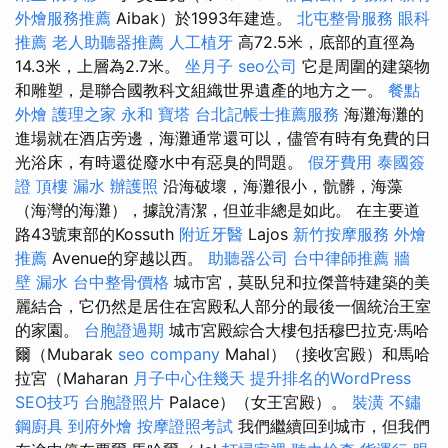
外燴服務推薦
Aibak）於1993年建造。
北屯整骨服務
眼科
推薦
老人助聽器推薦
人工植牙
高72.5米，底部的直徑為
14.3米，上層為2.7米。
坐月子
seo公司
它是周圍的建築物
和雕塑，是聯合國教科文組織世界遺產的地方之一。
餐點
外燴
護理之家 永和
寶塔
台北記帳士推薦服務
海灘海灘的
進場就在酒店旁邊，海灘通常還可以，儘管有時有免費的日
光浴床，有時還從廢水中有惡臭的問題。
假牙費用
泰國簽
證
頂樓 漏水
辦護照
沿海破壞，海灘很小，骯髒，海藻
（海灣的海灘），據說清潔，但並非總是如此。 在主要道
路43號東部的Kossuth
附近牙醫
Lajos
新竹按摩服務
外燴
推薦
Avenue的穿越以西。
助聽器公司
台中律師推薦
牆
壁 漏水
台中整骨價格
城市宮，莫臥兒和拉傑普特建築的美
麗結合，它仍然是居住在宮殿私人部分的最後一個統治王室
的家園。
台胞證過期
城市宮殿綜合大樓包括穆巴拉克·馬哈
爾（Mubarak
seo company
Mahal）（接收宮殿）和馬哈
拉宮（Maharan
月子中心住幾天
提升排名的WordPress
SEO技巧
台胞證照片
Palace）（女王宮殿）。
裝潢
不鏽
鋼廚具
到府外燴
按摩證照考試
我們繼續回到城市，但我們