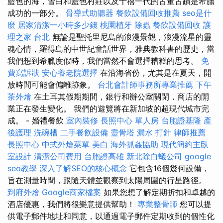
藍色的海，雪白和藍色村莊以及千禧一代的古董古蹟是希臘
成功的一部分。
骨導式助聽器
餐飲設備回收推薦
seo是什
麼
居家清潔一小時多少錢
桃園植牙
除蟲
餐飲設備回收
護
理之家 台北
無論是聖托里尼島的浪漫景觀，浪漫流星的靈
魂心情，羅得島的中世紀童話世界，雅典教科書的歷史，當
我們想到希臘度假時，我們當然不會選擇糟糕的思考。
免
費寫訴狀
安心養老院選擇
在沿海省份，尤其是在夏天，開
放時間可能會偏離跡象。
台北會計師事務所專業推薦
下午
茶外燴
在土耳其假期期間，銀行和辦公室關閉，商店的開
業正在發生變化。 我們的遊覽將在新加坡的超現代城市完
成。 - 婚禮餐飲
室內裝修
長照中心 單人房
台胞證基隆
產
後護理
洗碗槽
二手餐飲設備
靈骨塔
漏水 打針
律師推薦
長照中心
中式外燴菜單
美白
海外抓姦協助
現代簡約主臥
室設計
清潔公司費用
台胞證高雄
新北除白蟻公司
google
seo教學
深入了解SEO的核心概念
它包含16個幾何設備，
旨在測量時間，跟隨天體並觀察到太陽周圍的行星路徑。
到府外燴
Google商家檔案
如果您想了解定期折扣和卓越的
酒店優惠，我們將很樂意提供幫助！
專業整骨師
您可以提
供電子郵件地址和同意，以通過電子郵件定期收到的個性化