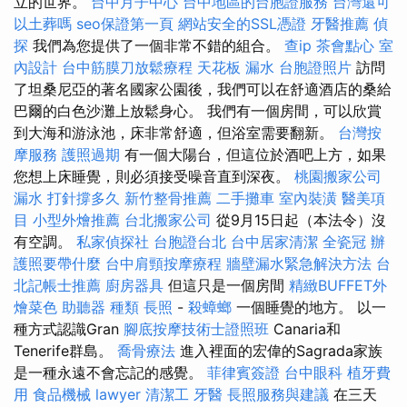
立的世界。
台中月子中心
台中地區的台胞證服務
台灣還可
以土葬嗎
seo保證第一頁
網站安全的SSL憑證
牙醫推薦
偵
探
我們為您提供了一個非常不錯的組合。
查ip
茶會點心
室
內設計
台中筋膜刀放鬆療程
天花板 漏水
台胞證照片
訪問
了坦桑尼亞的著名國家公園後，我們可以在舒適酒店的桑給
巴爾的白色沙灘上放鬆身心。 我們有一個房間，可以欣賞
到大海和游泳池，床非常舒適，但浴室需要翻新。
台灣按
摩服務
護照過期
有一個大陽台，但這位於酒吧上方，如果
您想上床睡覺，則必須接受噪音直到深夜。
桃園搬家公司
漏水 打針撐多久
新竹整骨推薦
二手攤車
室內裝潢
醫美項
目
小型外燴推薦
台北搬家公司
從9月15日起（本法令）沒
有空調。
私家偵探社
台胞證台北
台中居家清潔
全瓷冠
辦
護照要帶什麼
台中肩頸按摩療程
牆壁漏水緊急解決方法
台
北記帳士推薦
廚房器具
但這只是一個房間
精緻BUFFET外
燴菜色
助聽器 種類
長照
-
殺蟑螂
一個睡覺的地方。 以一
種方式認識Gran
腳底按摩技術士證照班
Canaria和
Tenerife群島。
喬骨療法
進入裡面的宏偉的Sagrada家族
是一種永遠不會忘記的感覺。
菲律賓簽證
台中眼科
植牙費
用
食品機械
lawyer
清潔工
牙醫
長照服務與建議
在三天