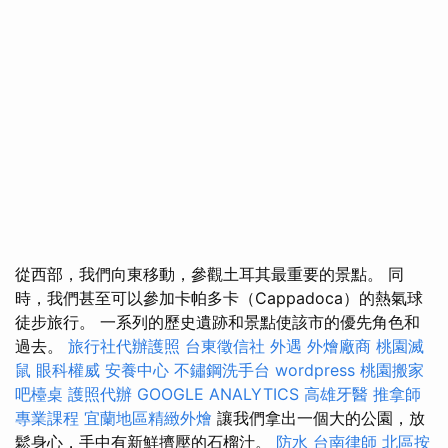
從西部，我們向東移動，參觀土耳其最重要的景點。 同
時，我們甚至可以參加卡帕多卡（Cappadoca）的熱氣球
徒步旅行。 一系列的歷史遺跡和景點使該市的優先角色和
過去。
旅行社代辦護照
台東徵信社
外遇
外燴廠商
桃園滅
鼠
眼科權威
安養中心
不鏽鋼洗手台
wordpress
桃園搬家
吧檯桌
護照代辦
GOOGLE ANALYTICS
高雄牙醫
推拿師
專業課程
宜蘭地區精緻外燴
讓我們拿出一個大的公園，放
鬆身心，手中有新鮮擠壓的石榴汁。
防水
台南律師
北區按