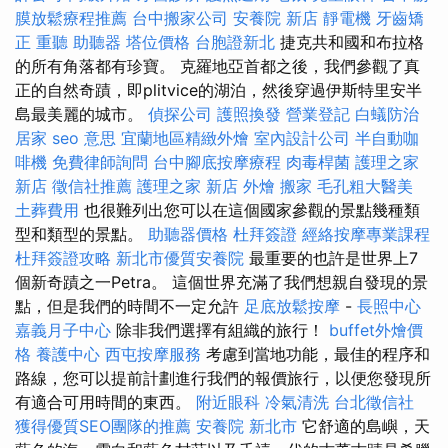
膜放鬆療程推薦
台中搬家公司
安養院 新店
靜電機
牙齒矯
正
重聽 助聽器
塔位價格
台胞證新北
捷克共和國和布拉格
的所有角落都有珍寶。 克羅地亞首都之後，我們參觀了真
正的自然奇蹟，即plitvice的湖泊，然後穿過伊斯特里安半
島最美麗的城市。
偵探公司
護照換發
營業登記
白蟻防治
居家
seo 意思
宜蘭地區精緻外燴
室內設計公司
半自動咖
啡機
免費律師詢問
台中腳底按摩療程
肉毒桿菌
護理之家
新店
徵信社推薦
護理之家 新店
外燴
搬家
毛孔粗大醫美
土葬費用
也很難列出您可以在這個國家參觀的景點幾種類
型和類型的景點。
助聽器價格
杜拜簽證
經絡按摩專業課程
杜拜簽證攻略
新北市優質安養院
最重要的也許是世界上7
個新奇蹟之一Petra。 這個世界充滿了我們想親自發現的景
點，但是我們的時間不一定允許
足底放鬆按摩
-
長照中心
嘉義月子中心
除非我們選擇有組織的旅行！
buffet外燴價
格
養護中心
西屯按摩服務
考慮到當地功能，最佳的程序和
路線，您可以提前計劃進行我們的報價旅行，以便您發現所
有適合可用時間的東西。
附近眼科
冷氣清洗
台北徵信社
獲得優質SEO團隊的推薦
安養院 新北市
它舒適的島嶼，天