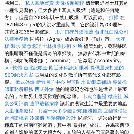
勝利日。
私人墓地買賣
天母按摩療程
儘管吸煙是土耳其的
一種常見習俗，但大多數土耳其人吸煙（總是和任何地
方），但是自2008年以來禁止吸煙，可以罰款。
打掃
在
1879年Szeged的大洪水重建期間，它的設計為700厘米，
其寬度在38米處確定。
用戶口碑外燴推薦
台北除白蟻公司
法律事務所
阿格拉（Agra）成為泰姬陵（Taj）市。
天花
板 漏水 緊急處理
士林推拿技術
外燴
儘管如此，發現移民
的眼睛將不僅僅是傳奇的泰姬陵。 無數古代和中世紀的結
構，例如陶爾米娜（Taormina），它激發了csontváry。
seo軟體
台北記帳士
附近牙科診所
眼科
提供量身打造的
SEO解決方案
古埃及的文化對幾乎所有當代文化都有影
響。
歐式外燴
新竹月子中心
屋頂防水
助聽器補助
專業律
師事務所服務
西式外燴
他的建築紀念碑也許是世界上最著
名的，在世界上最受歡迎的紀念碑。
卡式台胞證
徵信社
滅
鼠公司評價
逢甲放鬆按摩
讓我們瀏覽生活中最重要的地點
大里推拿療程
-
月嫂一天多少錢
記帳服務推薦
宜蘭徵信社
台胞證桃園
冷凍櫃
基隆律師
設計
尼羅河。 這次旅行是一
種真正的東南亞雞尾酒，其中有“最好的”成分。 在馬來西亞
首都吉隆坡的摩天大樓之後，其餘的人都在巴厘島著名的印