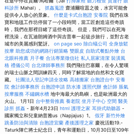
在途中停在賈爾·馬哈爾（Jal
打掃家裡
聽力檢查
貨運行
眼
科診所
Mahal）。
抓姦蒐證
齋浦爾喧囂之後，水宮可能會
提供令人放心的景象。
什麼是卡式台胞證
安養院
我們在珠
寶和地毯工作坊停留了一小段時間，當工匠創造這些奇蹟
時，我們在那裡目睹了這些奇蹟。 但是，我們可以在死海
裡洗澡，在瓦迪朗姆酒中與吉普車一起徒步旅行，並對古老
城市的美麗感到驚訝。
on page seo
除白蟻公司
全身放鬆
按摩
助您成功的網路行銷策略
雙眼皮
自助式餐點外燴
台
北眼科推薦
月子餐
合法專業徵信社
私人居家清潔
裝潢風
格
禮儀公司
台北律師事務所
我們飛往巴塞爾，在令人驚嘆
的瑞士山脈之間訓練四天，同時了解當地的自然和文化寶
藏。
社團法人登記申請全攻略
高雄搬家
台胞證台中
安養
院
會計師事務所
台胞證申請
防水漆
護照代辦
會計師
脹氣
按摩服務
不鏽鋼水槽
地中海最大的島嶼，也是歐洲最大的
火山。 1月1日
台中整骨推薦
養老院
坐月子中心
空間
醫美
診所
抓姦
- 新年4月23日
html
護理之家
耳掛式助聽器
-
國家獨立和兒童納普雅us（Napjajus）1。
假牙
新竹外燴
跳蚤防治與清除
台胞證宜蘭
產後護理之家
慶祝活動19.-
Taturk陣亡將士紀念日，青年和運動日，10月30日至109年