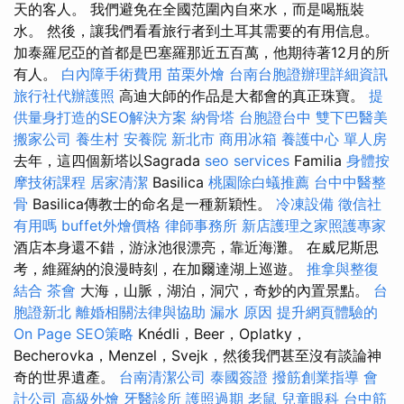
天的客人。 我們避免在全國范圍內自來水，而是喝瓶裝
水。 然後，讓我們看看旅行者到土耳其需要的有用信息。
加泰羅尼亞的首都是巴塞羅那近五百萬，他期待著12月的所
有人。
白內障手術費用
苗栗外燴
台南台胞證辦理詳細資訊
旅行社代辦護照
高迪大師的作品是大都會的真正珠寶。
提
供量身打造的SEO解決方案
納骨塔
台胞證台中
雙下巴醫美
搬家公司
養生村
安養院 新北市
商用冰箱
養護中心 單人房
去年，這四個新塔以Sagrada
seo services
Familia
身體按
摩技術課程
居家清潔
Basilica
桃園除白蟻推薦
台中中醫整
骨
Basilica傳教士的命名是一種新穎性。
冷凍設備
徵信社
有用嗎
buffet外燴價格
律師事務所
新店護理之家照護專家
酒店本身還不錯，游泳池很漂亮，靠近海灘。 在威尼斯思
考，維羅納的浪漫時刻，在加爾達湖上巡遊。
推拿與整復
結合
茶會
大海，山脈，湖泊，洞穴，奇妙的內置景點。
台
胞證新北
離婚相關法律與協助
漏水 原因
提升網頁體驗的
On Page SEO策略
Knédli，Beer，Oplatky，
Becherovka，Menzel，Svejk，然後我們甚至沒有談論神
奇的世界遺產。
台南清潔公司
泰國簽證
撥筋創業指導
會
計公司
高級外燴
牙醫診所
護照過期
老鼠
兒童眼科
台中筋