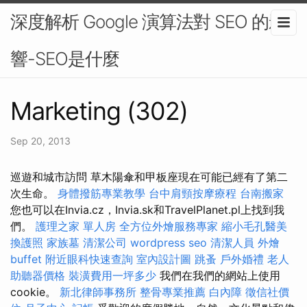
深度解析 Google 演算法對 SEO 的影
響-SEO是什麼
Marketing (302)
Sep 20, 2013
巡遊和城市訪問 草木陽傘和甲板座現在可能已經有了第二
次生命。
身體撥筋專業教學
台中肩頸按摩療程
台南搬家
您也可以在Invia.cz，Invia.sk和TravelPlanet.pl上找到我
們。
護理之家 單人房
全方位外燴服務專家
縮小毛孔醫美
換護照
家族墓
清潔公司
wordpress seo
清潔人員
外燴
buffet
附近眼科快速查詢
室內設計圖
跳蚤
戶外婚禮
老人
助聽器價格
裝潢費用一坪多少
我們在我們的網站上使用
cookie。
新北律師事務所
整骨專業推薦
白內障
徵信社價