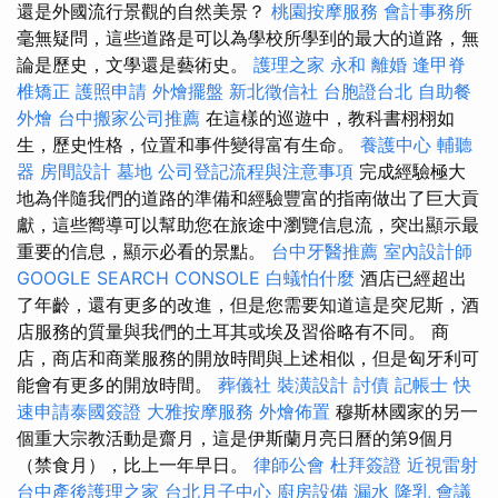
還是外國流行景觀的自然美景？
桃園按摩服務
會計事務所
毫無疑問，這些道路是可以為學校所學到的最大的道路，無
論是歷史，文學還是藝術史。
護理之家 永和
離婚
逢甲脊
椎矯正
護照申請
外燴擺盤
新北徵信社
台胞證台北
自助餐
外燴
台中搬家公司推薦
在這樣的巡遊中，教科書栩栩如
生，歷史性格，位置和事件變得富有生命。
養護中心
輔聽
器
房間設計
墓地
公司登記流程與注意事項
完成經驗極大
地為伴隨我們的道路的準備和經驗豐富的指南做出了巨大貢
獻，這些嚮導可以幫助您在旅途中瀏覽信息流，突出顯示最
重要的信息，顯示必看的景點。
台中牙醫推薦
室內設計師
GOOGLE SEARCH CONSOLE
白蟻怕什麼
酒店已經超出
了年齡，還有更多的改進，但是您需要知道這是突尼斯，酒
店服務的質量與我們的土耳其或埃及習俗略有不同。 商
店，商店和商業服務的開放時間與上述相似，但是匈牙利可
能會有更多的開放時間。
葬儀社
裝潢設計
討債
記帳士
快
速申請泰國簽證
大雅按摩服務
外燴佈置
穆斯林國家的另一
個重大宗教活動是齋月，這是伊斯蘭月亮日曆的第9個月
（禁食月），比上一年早日。
律師公會
杜拜簽證
近視雷射
台中產後護理之家
台北月子中心
廚房設備
漏水
隆乳
會議