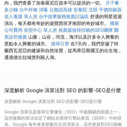
內，我們查看了加泰羅尼亞資本可以提供的一切。
月子餐
多少錢
台中外燴
消毒
台胞證高雄
安養院 北部
平價助聽器
老人養護 單人房
台中按摩服務推薦討論區
舒適的明星巡迴
演出，每天都有奇妙的遊覽西班牙南部的奇妙城市。
搬家
公司費用
長照中心 單人房
推薦最值得信賴的SEO團隊
醫
美診所推薦
山脈，山谷，河流，海洋以及許多令人興奮的
景點令人興奮的城市。
搜尋引擎
在7天內，我們穿越了特
蘭西瓦尼亞的建築和自然珍寶，從馬蒂亞斯國王的出生地，
通過德古拉城堡到殺人湖。
深度解析 Google 演算法對 SEO 的影響-SEO是什麼
深度解析 Google 演算法對 SEO 的影響-SEO是什麼
Google 演算法是搜尋引擎優化（SEO）中最關鍵的因素之一，
這些複雜的算法決定了網站在搜尋引擎結果頁（SERP）中的排
名。Google 每年會更新數百次其演算法，這些更新對SEO策略