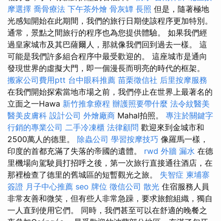
摩選擇
喬骨療法
下午茶外燴
骨灰罈
長照
但是，隨著極地
光感知開始在此期間，我們的旅行日期使該程序更加特別。
通常，景點之間旅行的程序也為您提供體驗。 如果我們經
過皇家城市及其巴薩爾人，那就像我們回到過去一樣。 這
可能是我們許多組合程序中最受歡迎的。 這座城市是通向
發現世界的虛擬大門，即一個漫長而明亮的時代的框架。
搬家公司費用ptt
台中眼科推薦
苗栗徵信社
后里按摩服務
在我們開始探索當地市場之前，我們停止在世界上最著名的
立面之一Hawa
新竹推拿療程
辦護照要帶什麼
法令紋醫美
醫美皮膚科
設計公司
外燴廠商
Mahal拍照。
專注於關鍵字
行銷的專業公司
二手冷凍櫃
法律顧問
歡迎來到金城市和
2500萬人的德里。
除蟲公司
學習按摩技巧
像羅馬一樣，
印度的首都充滿了失落的帝國的遺體。
rwd
外牆 漏水
在德
里機場向駕駛員打招呼之後，第一次旅行直接通往酒店，在
那裡檢查了德里的舊城區的短暫觀光之旅。
失智症
柬埔寨
簽證
月子中心推薦
seo
牌位
徵信公司
散光
住宿服務人員
非常友善和微笑，但有些人非常急躁，要求旅館組織，獨自
一人直到使用它們。 同時，我們甚至可以在舒適的晚餐之