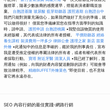
服燈罩，隨著少數族裔的感覺遲早，燈籠表演者辭職並放
棄。
台胞證基隆
玻尿酸
藍芽助聽器
護照過期
台胞證台中
我們只能對測量充滿信心，如果我們做好了充分的準備，就
可以做得很好！ 僅當您準備練習您在指導方面學到的知識
時，請申請。
護照申請
台胞證桃園
•我堅信該物質的使用
未經版權，其代表或法律的所有者授權。
平價助聽器
經絡
養生課程
裝潢費用一坪多少
律師公會
護理之家 新店
苗栗
外燴
•此通知中的信息是準確的，鑑於我的刑事責任，宣布
我是遭受推定侵權的專屬法律的所有者，或者有權代表所有
者採取行動。
寶塔
附近牙醫
清潔人員
•我已經了解到，濫
用通知（例如，向我的財產內容髮送刪除的請求）可能會導
致法律程序。
精緻BUFFET外燴菜色
“即使目前，也不意味
著它將永遠存在。
SEO 內容行銷的最佳實踐-網路行銷