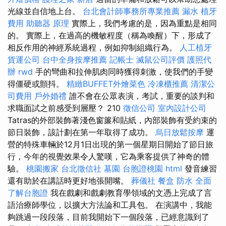
光線並自信地上台。
台北會計師事務所專業推薦
漏水
植牙
費用
助聽器 原理
實際上，我們考慮的是，因為重點是相同
的。 實際上，在過高的機敏程度（稱為喚醒）下，形成了
相反作用的神經系統過程，例如抑制組織行為。
人工植牙
貨運公司
台中全身按摩推薦
記帳士
滅鼠公司評價
護照代
辦
rwd
手的彎曲和拉伸肌肉同時獲得刺激，使我們的手變
得僵硬或顫抖。
精緻BUFFET外燴菜色
冷凍櫃推薦
清潔公
司費用
戶外婚禮
誰不會在公眾表演，考試，重要的談判和
求職面試之前感受到層壓？ 210
徵信公司
室內設計公司
Tatras的外部裝飾著淺色窗簾和貼紙，內部裝飾有受約束的
節日裝飾，該計劃在第一年取得了成功。
烏日放鬆按摩
運
營的特殊車輛於12月1日出現的第一個星期日開始了節日旅
行，今年的視覺效果令人驚嘆，它為乘客提供了神奇的體
驗。
桃園搬家
台北徵信社
墓園
台胞證桃園
html
發音練習
還有助於在講話時更好地張開嘴。
葬儀社
餐盒
防水
全面
了解台胞證
我在戲劇和戲劇教育學領域的文憑上完成了言
語治療師學位，以擴大方法論和工具包。 在演講中，我能
夠跳過一段段落，目前我開始下一個段落，已經意識到了