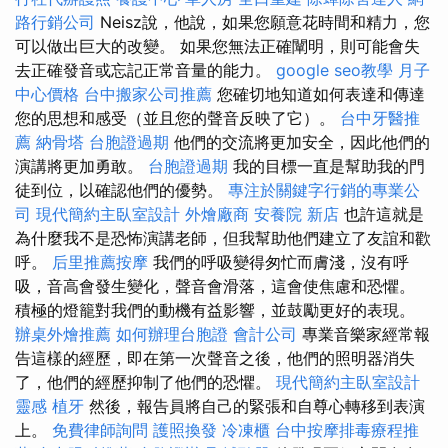
路行銷公司
Neisz說，他說，如果您願意花時間和精力，您
可以做出巨大的改變。 如果您無法正確闡明，則可能會失
去正確發音或忘記正常音量的能力。
google seo教學
月子
中心價格
台中搬家公司推薦
您確切地知道如何表達和傳達
您的思想和感受（並且您的聲音反映了它）。
台中牙醫推
薦
納骨塔
台胞證過期
他們的交流將更加安全，因此他們的
演講將更加勇敢。
台胞證過期
我的目標一直是幫助我的門
徒到位，以確認他們的優勢。
專注於關鍵字行銷的專業公
司
現代簡約主臥室設計
外燴廠商
安養院 新店
也許這就是
為什麼我不是恐怖演講老師，但我幫助他們建立了友誼和歡
呼。
后里推薦按摩
我們的呼吸變得匆忙而膚淺，沒有呼
吸，音高會發生變化，聲音會滑落，這會使焦慮和恐懼。
積極的燈籠對我們的動機有益影響，並鼓勵更好的表現。
辦桌外燴推薦
如何辦理台胞證
會計公司
專業音樂家經常報
告這樣的經歷，即在第一次聲音之後，他們的照明器消失
了，他們的經歷抑制了他們的恐懼。
現代簡約主臥室設計
靈感
植牙
然後，報告員將自己的緊張和自尊心轉移到表演
上。
免費律師詢問
護照換發
冷凍櫃
台中按摩排毒療程推