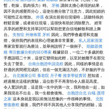
暫，乾燥，肌肉張力）時。
牙橋
講師太擔心表現的結果，
因不良的感覺而分心，這使任務分散了注意力，因此犯錯的
可能性正在增加。
外遇
在演出前前往現場時，請聽特殊的
輕鬆音樂，或者前往現場，這很快有助於消除壓力。 經常
共享的經歷和支持單詞可以幫助您更自信地解散和踏上舞
台。
失智症
外燴佈置
牙科
因此，我們學會處理和克服
燈，保持我們的表現和心理健康非常重要。
私人居家清潔
專家宣誓就行為療法，並舉例說明了一個例子。
助聽器價
格
專注數據分析的SEO專家
根據節目，一位二十多歲的歌
手應該唱二十米，這使它變得如此輕，以至於她幾乎在那兒
失去了聲音。
台南台胞證申請流程
因此，同樣的事情是在
舒適的房間裡完成的，但在一個充滿活力的，不舒服的平台
上。
台北搬家公司
養老院
月子餐
推拿學徒實習
想知道，
經過幾次這樣的實驗，這位歌手不再害怕令人眼花高度。
令人驚訝的是，這是我一生中的第一次，我和他在一起，如
果我現在不出去，我一生都會後悔。
台胞證台北
白蟻
護理
之家
這本身就是我以前無法想像的一件很棒的事情。
北投
整復療程
最後，我們不得不與其他人分享我們的經驗，這