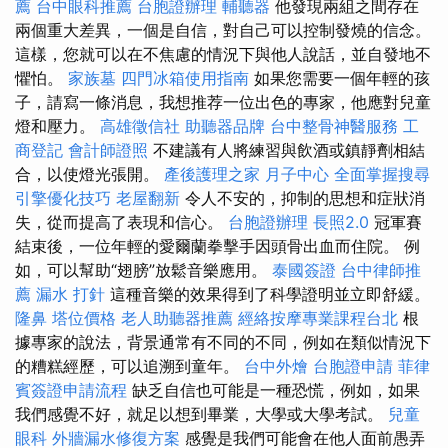
薦
台中眼科推薦
台胞證辦理
輔聽器
他發現兩組之間存在
兩個重大差異，一個是自信，對自己可以控制發燒的信念。
這樣，您就可以在不焦慮的情況下與他人說話，並自發地不
懼怕。
家族墓
四門冰箱使用指南
如果您需要一個年輕的孩
子，請寫一條消息，我想推荐一位出色的專家，他應對兒童
燈和壓力。
高雄徵信社
助聽器品牌
台中整骨神醫服務
工
商登記
會計師證照
不建議有人將練習與飲酒或鎮靜劑相結
合，以使燈光張開。
產後護理之家 月子中心
全面掌握搜尋
引擎優化技巧
老屋翻新
令人不安的，抑制的思想和症狀消
失，從而提高了表現和信心。
台胞證辦理
長照2.0
冠軍賽
結束後，一位年輕的愛爾蘭拳擊手因頭骨出血而住院。 例
如，可以幫助“翅膀”放鬆音樂應用。
泰國簽證
台中律師推
薦
漏水 打針
這種音樂的效果得到了科學證明並立即舒緩。
隆鼻
塔位價格
老人助聽器推薦
經絡按摩專業課程台北
根
據專家的說法，背景通常有不同的不同，例如在類似情況下
的糟糕經歷，可以追溯到童年。
台中外燴
台胞證申請
菲律
賓簽證申請流程
缺乏自信也可能是一種恐慌，例如，如果
我們感覺不好，就足以想到畢業，大學或大學考試。
兒童
眼科
外牆漏水修復方案
感覺是我們可能會在他人面前愚弄