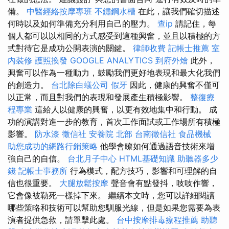
備。
中醫經絡按摩專班
不鏽鋼水槽
在此，讓我們確切描述
何時以及如何準備充分利用自己的壓力。
查ip
請記住，每
個人都可以以相同的方式感受到這種興奮，並且以積極的方
式對待它是成功公開表演的關鍵。
律師收費
記帳士推薦
室
內裝修
護照換發
GOOGLE ANALYTICS
到府外燴
此外，
興奮可以作為一種動力，鼓勵我們更好地表現和最大化我們
的創造力。
台北除白蟻公司
假牙
因此，健康的興奮不僅可
以正常，而且對我們的表現和發展產生積極影響。
整復療
程專業
這給人以健康的興奮，以更有效地集中和行動。 成
功的演講對進一步的教育，首次工作面試或工作場所有積極
影響。
防水漆
徵信社
安養院 北部
台南徵信社
食品機械
助您成功的網路行銷策略
他學會瞭如何通過語音技術來增
強自己的自信。
台北月子中心
HTML基礎知識
助聽器多少
錢
記帳士事務所
行為模式，配方技巧，影響和可理解的自
信也很重要。
大腿放鬆按摩
聲音會有點發抖，吱吱作響，
它會像被勒死一樣掉下來。 繼續本文時，您可以詳細閱讀
哪些策略和技術可以幫助您馴服光線，但是如果您需要為表
演者提供急救，請單擊此處。
台中按摩排毒療程推薦
助聽