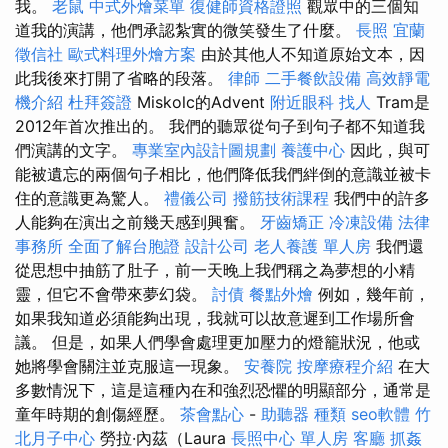
我。
老鼠
中式外燴菜單
復健師資格證照
觀眾中的三個知
道我的演講，他們承認紮實的微笑發生了什麼。
長照
宜蘭
徵信社
歐式料理外燴方案
由於其他人不知道原始文本，因
此我後來打開了省略的段落。
律師
二手餐飲設備
高效靜電
機介紹
杜拜簽證
Miskolc的Advent
附近眼科
找人
Tram是
2012年首次推出的。 我們的聽眾從句子到句子都不知道我
們演講的文字。
專業室內設計圖規劃
養護中心
因此，與可
能被遺忘的兩個句子相比，他們降低我們絆倒的意識並被卡
住的意識更為驚人。
禮儀公司
撥筋技術課程
我們中的許多
人能夠在演出之前幾天感到興奮。
牙齒矯正
冷凍設備
法律
事務所
全面了解台胞證
設計公司
老人養護 單人房
我們還
從思想中抽筋了肚子，前一天晚上我們稱之為夢想的小精
靈，但它不會帶來夢幻袋。
討債
餐點外燴
例如，幾年前，
如果我知道必須能夠出現，我就可以故意遲到工作場所會
議。 但是，如果人們學會處理更加壓力的燈籠狀況，他或
她將學會關注並克服這一現象。
安養院
按摩療程介紹
在大
多數情況下，這是這種內在和強烈恐懼的明顯部分，通常是
童年時期的創傷經歷。
茶會點心
-
助聽器 種類
seo軟體
竹
北月子中心
勞拉·內茲（Laura
長照中心 單人房
客廳
抓姦