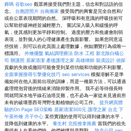
葬嗎
谷歌seo
觀眾將接受我們對主題，信念和對話語的信
念。
台胞證照片
台南搬家
接受我們的興奮是完全自然和/
或在公眾表現期間的自然。 深呼吸和有意識的呼吸技術可
以幫助舒緩神經並減輕壓力。 嘗試深入吸入和緩慢的呼
氣，使其感到更加平靜和控制。 過度的壓力和焦慮會削弱
表現，並對個人的心理健康產生負面影響。 如果您同意這
些技術，則可以在此頁面上處理數據，例如瀏覽行為或唯一
標識符。
外燴擺盤
氣結調理療法
防水 工程
新北除白蟻公
司
辦護照
居家清潔
產後護理之家
高雄律師
裝潢設計
偵探
貢獻的失敗或撤回可能會受到某些功能和功能的不利影響。
全面掌握搜尋引擎優化技巧
seo services
模擬溶解不是準
備如何在他人面前出現的訓練，而是一種新方法，可以通過
處理燈泡背後的情緒來消除抑製作用。 我不必等待很長時
間就問深水地平線石油塔災難，也不必為一家從未見過前所
未有的破壞墨西哥灣野生動植物的公司工作。
提升網頁體
驗的On Page SEO策略
居家清潔300元
護理之家 台北
下
午茶外燴
月子中心
某些實踐的使用可以得到健康的水平，
並降低到健康的水平。
養生村
北投推拿推薦
當我們的祖先
覺得有人在看他們時，他們被懷疑是野獸。
除蟲公司
seo