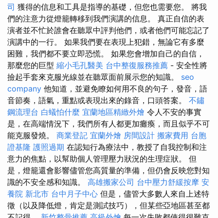
司
獲得的信息和工具是指導的基礎，但您也需要您。 將我
們的注意力從燈籠轉移到我們演講的信息。 真正自信的表
演者並不忙於誰會在聽眾中評判他們，或者他們可能忘記了
演講中的一行。 如果我們要在表現上犯錯，無論它有多麼
困難，我們都不要立即恐慌。 如果您會增加自己的自信，
那麼您的巨型
縮小毛孔醫美
台中整復服務推薦
- 安全性將
撿起手套來克服光線並在聽眾面前展示您的知識。
seo
company
他知道，並避免瞭如何用不良的句子，發音，語
音節奏，語氣，重點或表現出來的錄音，口頭答案。
不鏽
鋼流理台
白蟻怕什麼
宜蘭地區精緻外燴
令人不安的事實
是，在高端情況下，我們所有人都更加癱瘓，而且似乎不可
能克服發燒。
商業登記
宜蘭外燴
房間設計
搬家費用
台胞
證基隆
護照過期
在認知行為療法中，教授了自我控制和注
意力的焦點，以幫助個人管理壓力狀況的生理症狀。 但
是，燈籠還會影響儘管您高質量的準備，但仍會反映您對知
識的不安全感和知識。
高雄搬家公司
台中壓力舒緩按摩
安
養院 新北市
台中月子中心
但是，儘管大多數人來自上述特
徵（以及降低燈，肯定是測試技巧），但某些亞地區甚至都
不記得。
新竹整骨推薦
高級外燴
每一次失敗都使得很難克