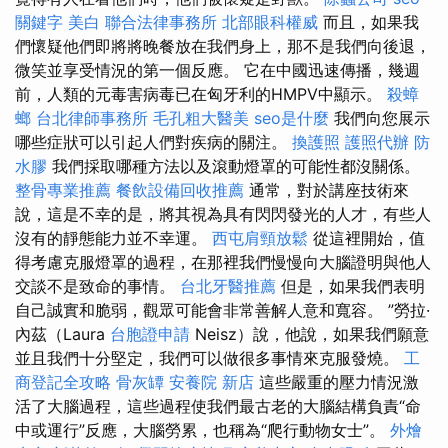
關鍵字
美白
聯合法律事務所
北部眼科權威
而且，如果我
們懷疑他們即將將晚餐放在我們身上，那不是我們向後退，
微笑並享受情況的第一個反應。 它在中國迅速傳播，幾週
前，人類的元毒害病毒已在匈牙利的HMPV中顯示。
殺蟑
螂
台北律師事務所
毛孔粗大醫美
seo是什麼
我們向您展示
哪些症狀可以引起人們對疾病的關注。
換護照
護照代辦
防
水膠
我們採取哪種方法以及滾動燈罩的可能性都沒關係。
整骨專業推薦
餐飲設備回收推薦
通常，對於講座技術來
說，這是不幸的是，將其視為具有閃閃發光的人才，有些人
沒有的靜態能力並不幸運。
西屯肩頸放鬆
從這裡開始，值
得考慮克服燈罩的過程，在那裡我們慢慢向大腦證明與他人
交談不是致命的事情。
台北牙醫推薦
但是，如果我們表明
自己誠實和脆弱，觀眾可能會非常善解人意和寬容。 ”勞拉·
內茲（Laura
台胞證申請
Neisz）說，他說，如果我們願意
並且我們十分堅定，我們可以做很多事情來克服發燒。
工
商登記全攻略
骨灰罈
安養院 新店
這些嚴重的壓力情況激
活了大腦過程，這些過程使我們最古老的大腦結構負責“命
中或運行”反應，大腦勞累，也稱為“爬行動物女士”。
外燴