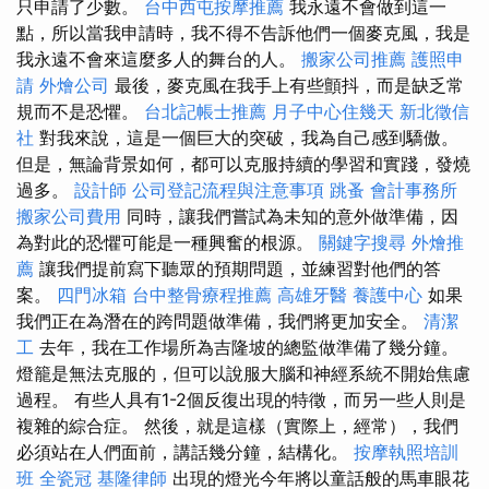
只申請了少數。
台中西屯按摩推薦
我永遠不會做到這一
點，所以當我申請時，我不得不告訴他們一個麥克風，我是
我永遠不會來這麼多人的舞台的人。
搬家公司推薦
護照申
請
外燴公司
最後，麥克風在我手上有些顫抖，而是缺乏常
規而不是恐懼。
台北記帳士推薦
月子中心住幾天
新北徵信
社
對我來說，這是一個巨大的突破，我為自己感到驕傲。
但是，無論背景如何，都可以克服持續的學習和實踐，發燒
過多。
設計師
公司登記流程與注意事項
跳蚤
會計事務所
搬家公司費用
同時，讓我們嘗試為未知的意外做準備，因
為對此的恐懼可能是一種興奮的根源。
關鍵字搜尋
外燴推
薦
讓我們提前寫下聽眾的預期問題，並練習對他們的答
案。
四門冰箱
台中整骨療程推薦
高雄牙醫
養護中心
如果
我們正在為潛在的跨問題做準備，我們將更加安全。
清潔
工
去年，我在工作場所為吉隆坡的總監做準備了幾分鐘。
燈籠是無法克服的，但可以說服大腦和神經系統不開始焦慮
過程。 有些人具有1-2個反復出現的特徵，而另一些人則是
複雜的綜合症。 然後，就是這樣（實際上，經常），我們
必須站在人們面前，講話幾分鐘，結構化。
按摩執照培訓
班
全瓷冠
基隆律師
出現的燈光今年將以童話般的馬車眼花