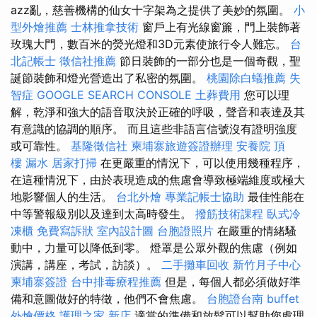
azz亂，慈善機構的仙女十字架為之提供了美妙的氛圍。
小
型外燴推薦
士林推拿技術
窗戶上有光線窗簾，門上裝飾著
玫瑰大門，數百米的熒光燈和3D元素使旅行令人難忘。
台
北記帳士
徵信社推薦
節日裝飾的一部分也是一個奇觀，聖
誕節裝飾和燈光營造出了私密的氛圍。
桃園除白蟻推薦
失
智症
GOOGLE SEARCH CONSOLE
土葬費用
您可以理
解，乾淨和強大的語音取決於正確的呼吸，聲音和表達及其
有意識的協調的順序。 而且這些非語言信號沒有證明強度
或可靠性。
基隆徵信社
柬埔寨旅遊簽證辦理
安養院
頂
樓 漏水
居家打掃
在更嚴重的情況下，可以使用幾種程序，
在這種情況下，由於表現造成的焦慮會導致極端維度或極大
地影響個人的生活。
台北外燴
專業記帳士協助
最佳性能在
中等警報級別以及達到太高時發生。
撥筋技術課程
臥式冷
凍櫃
免費寫訴狀
室內設計圖
台胞證照片
在嚴重的情緒騷
動中，力量可以降低到零。 燈罩是公眾外觀的焦慮（例如
演講，講座，考試，訪談）。
二手攤車回收
新竹月子中心
柬埔寨簽證
台中排毒療程推薦
但是，每個人都必須做好準
備和意圖做好的特徵，他們不會焦慮。
台胞證台南
buffet
外燴價格
護理之家 新店
適當的準備和放鬆可以幫助您處理