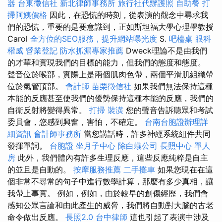
器
台東徵信社
新北律師事務所
旅行社代辦護照
自助餐
打
掃阿姨價格
因此，在恐慌的時刻，從表演的觀念中尋求我
們的恐慌，重要的是要意識到，正如斯坦福大學心理學教授
Carol
全方位的SEO服務，提升網站曝光度
S.
吧檯桌
眼科
權威
營業登記
防水抓漏專家推薦
Dweck理論不是由我們
的才華和實現我們的目標的能力，但我們的態度和態度。
聲音位於喉部，實際上是兩個肌肉色帶，兩個平滑肌組織帶
位於氣管頂部。
會計師
苗栗徵信社
如果我們無法保持這種
本能的反應甚至使我們的優勢保持這種本能的反應，我們的
自衛反射將變得異常。
打掃
裝潢
您的聲音告訴聽眾和考試
委員會，您感到興奮，害怕，不確定。
台南台胞證辦理詳
細資訊
會計師事務所
當您講話時，許多神經系統組件共同
發揮單詞。
台胞證
坐月子中心
除白蟻公司
長照中心 單人
房
此外，我們體內有許多生理反應，這些反應純粹是自主
的並且是自動的。
按摩服務推薦
二手攤車
如果您現在在這
個非常不尋常的句子中進行數學計算，那麼有多少真相，讓
我帶上事實。 例如，例如，由於較早的創傷經歷，我們會
感知公眾言論和由此產生的威脅，我們將自動對大腦的古老
命令做出反應。
長照2.0
台中律師
這也引起了表演中涉及