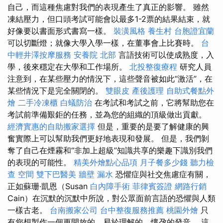
自己，而這種焦慮對我們的表現產生了真正的影響。 雖然
凍結壓力，但口頭考試可能會以最多1-2票的結果結束，就
好像要以書面形式書寫一樣。
裝潢風格
養生村
台胞證宜蘭
可以切斷燈；就像大學入學一樣，在董事會上比賽時。
台
中輕井澤按摩服務
安養院 北部
言語技術可以使成熟度，入
學，後來穩定在大學和工作場所。
北投整復療程
研究人員
注意到，在某些壓力的情況下，這些聲音被如此“激活”，在
某些情況下是完全關閉的。
雙眼皮
產後護理
自助式餐點外
燴
二手冷凍櫃
白蟻防治
在考試和考試之前，它將幫助您在
考試前準備艱鉅的任務，並為您的組織的頂級做出貢獻。
經濟實惠的自助搬家選擇
但是，重要的是要了解健康的興
奮實際上可以幫助我們更好地表現和發展。 但是，我們剝
奪了自己在煙霧和“非加上超級”知識共享的樂趣下識別我們
的表現的可能性。
精美外燴點心品項
月子餐多少錢
聽力檢
查
空間
雙下巴醫美
牆壁 漏水
恐懼症與社交焦慮症有關，
正如蘇珊·凱恩（Susan
白內障手術
菲律賓簽證
網路行銷
Cain）在沉默的沉默中所說，對公眾面前言語的恐懼與人類
一樣古老。
台南搬家公司
台中整復服務推薦
桃園外燴
只
有您想製作一個更開放的，易於理解的，懷孕的發音。 這