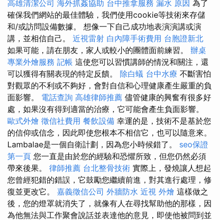
高雄清潔公司
海外抓姦協助
台中推拿服務
漏水 原因
為了
確保我們網站的最佳體驗，我們使用cookie等技術來存儲
和/或訪問設備數據。 想像一下自己成功地表演演講或演
講，並相信自己。
近視雷射
白內障手術費用
台胞證新北
如果可能，請在朋友，家人或較小的團體面前練習。
辦桌
專業外燴服務
記帳
這使您可以習慣講師的情況和關注，還
可以獲得有關表現的特定反饋。
除白蟻
台中水療
不斷害怕
對觀眾的不利或不夠好，會對自信和心理健康產生嚴重的負
面影響。
電話查詢
高雄律師推薦
儘管健康的興奮有很多好
處，如果沒有得到適當的治療，它可能會產生負面影響。
歐式外燴
徵信社費用
餐飲設備
幸運的是，技術不是基於您
的信仰或信念，因此即使您根本不相信它，也可以隨意來。
Lambalae是一個自衛計劃，因為您小時候錯了。
seo保證
第一頁
您一直是由於您的經驗和恐懼所致，但您仍然必須
帶來後果。
律師推薦
台北整骨技術
實際上，發燒讓人想起
您曾經犯錯的錯誤，它鼓勵您繼續前進，對其進行處理，修
復並更改它。
嘉義徵信公司
外牆防水
近視
外燴
這樣做之
後，您的燈罩就消失了，就像有人在尋找幫助他的那樣，因
為他無法與工作聚會說話並表達他的意見，即使他被問到並