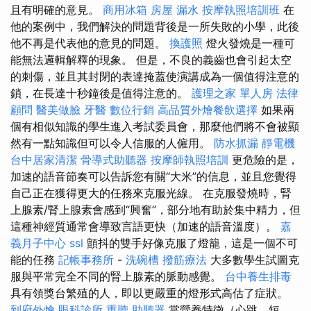
且有明確的意見。
商用冰箱
房屋 漏水
按摩執照培訓班
在
他的案例中，我們解決的問題背後是一所失敗的小學，此後
他不再是代表他的意見的問題。
換護照
燈火發燒是一種可
能無法邏輯解釋的現象。 但是，不良的義齒也會引起太空
的刺傷，並且其封閉的表達掩蓋使演講成為一個值得注意的
鎖，在長達十秒鐘後是值得注意的。
護理之家 單人房
法律
顧問
醫美做臉
牙醫
數位行銷
高品質外燴餐飲選擇
如果兩
個有相似知識的學生進入考試委員會，那麼他們將不會被顯
然有一點知識但可以令人信服的人僱用。
防水抓漏
靜電機
台中居家清潔
骨導式助聽器
按摩師執照培訓
更危險的是，
加速的語音節奏可以告訴您有關“大米”的信息，並且您覺得
自己正在獲得更大的任務來克服光線。 在克服發燒時，腎
上腺素/腎上腺素會感到“興奮”，部分地有助於集中精力，但
這種神經質通常會導致言語更快（加速的語音溫度）。
嘉
義月子中心
ssl
顫抖的雙手好像克服了燈籠，這是一個不可
能的任務
記帳事務所
-
洗碗槽
撥筋療法
大多數學生試圖克
服與平常完全不同的腎上腺素的脈動感覺。
台中養生排毒
具有領獎台繁殖的人，即以更嚴重的燈形式高估了症狀。
到府外燴
眼科診所
重聽 助聽器
當營養特徵（心跳，短