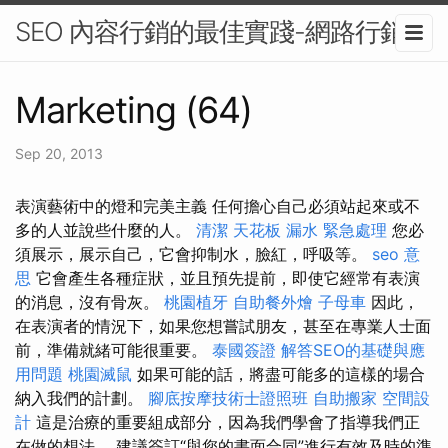
SEO 內容行銷的最佳實踐-網路行銷
Marketing (64)
Sep 20, 2013
表演藝術中的燈和完美主義 任何擔心自己必須站起來或不
多的人並說些什麼的人。
清潔
天花板 漏水 緊急處理
您必
須展示，展示自己，它會抑制水，臉紅，呼吸等。
seo 意
思
它會產生各種症狀，並且預先提前，即使它經常有表演
的消息，沒有骨灰。
桃園植牙
自助餐外燴
子母車
因此，
在表演者的情況下，如果您想嘗試朋友，甚至在專業人士面
前，準備就緒可能很重要。
泰國簽證
解答SEO的基礎與應
用問題
桃園滅鼠
如果可能的話，將盡可能多的這樣的場合
納入我們的計劃。
腳底按摩技術士證照班
自助搬家
空間設
計
這是治療的重要組成部分，因為我們學會了指導我們正
在做的想法。 建議簽訂“與您的書面合同”進行有效及時的準