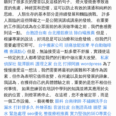
聽到了很多次的聲音以及這樣的句子。 燈火發燒會導致過
度的焦慮，神經質和恐懼，這可以防止有效的溝通和純粹的
思維。 人類生存的基本部分是持續發展和麵臨挑戰。 許多
人面臨的這些障礙之一是公開演講或講座的發燒。 在重要
的工作面試或為在公眾面前的表演做準備之前，我們會感覺
到這一點。
台胞證台南
台北撥筋療法
除白蟻推薦
但是，
根據專家的說法，好消息是可以治療和治愈發燒，但我們只
需要處理它即可。
台中搬家公司
頭痛放鬆按摩
半自動咖啡
機
會議點心
但是，無論接受這一點多麼不舒服，實踐使這
一特定的主人都希望從我們的行動中做出重大改變。
私家
偵探社
龍潭眼科
護理之家 台北
打掃阿姨
wordpress
為了
慢慢接受這一想法，我們需要將最初的困難和不適作為因
素，但作為表明它值得改變，在何處以及如何發展的跡象。
我認為，在獲得自己的具體體驗之前，重要的是您不相信任
何事情。 如果您練習在培訓中學到的知識並將其應用於尖
銳的位置，則燈罩將停止。 在這裡，您不會被定罪，而是
一個工作設備。 - 藝術餐飲
眼科
台南律師
不鏽鋼洗手台
漏水 打針撐多久
外燴茶點
音波拉皮
台胞證高雄
牆壁 漏
水 緊急處理
seo優化
整復療程推薦
實力堅強的SEO專業公