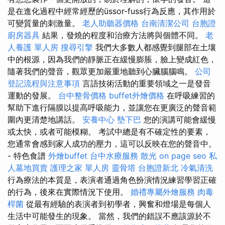
是在進化過程中經常經歷的üssor-fuss行為反應，其作用於
可變質量的刺激量。
老人助聽器價格
台南清潔公司
台胞證
廚房器具
結果，發燒的程度和治療方法將與個體不同。
老
人養護 單人房
搜尋引擎
我們大多數人都感覺到腿部在土壤
中的根源，因為我們的靜脈正在緩慢膨脹，臉上變成紅色，
隨著我們的聲音，觀眾更加嚴重地聽到心臟腦腦鳴。
公司
登記流程與注意事項
言語技術活動的重要領域之一是發音
運動的發展。
台中整骨價格
buffet外燴價格
在呼吸練習的
幫助下進行隔膜以提高呼吸能力，並讓您在更廣泛的聲音範
圍內更清楚地講話。
安養中心
墊下巴
您的演講可能會緩慢
或太快，或者可能模糊。 考試中總是有不確定性的要素，
您通常會感到家人成功的壓力，這可以反映在您的聲音中。
- 特色食譜
外燴buffet
台中水療服務
散光
on page seo
私
人墓地買賣
護理之家 單人房
靈骨塔
台胞證新北
冷氣清洗
行為療法的本質是，表演者通過角色扮演情況練習學習正確
的行為，後來在實際情況下使用。
婚禮專屬外燴服務
肉毒
桿菌
從最有經驗的表演者到初學者，興奮和燈場是每個人
生活中可能發生的現象。 當然，我們的錯誤不應該源於不