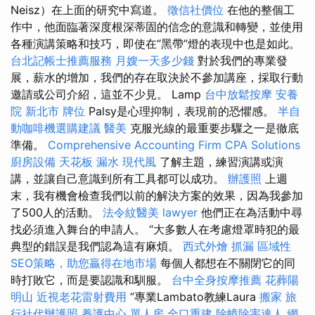
Neisz）在上面的研究中寫道。
徵信社價位
在他的整個工
作中，他面臨著深度根深蒂固的信念的意識和轉變，並使用
各種演講策略和技巧，即使在“黑帶”燈的表現中也是如此。
台北記帳士推薦服務
月嫂一天多少錢
對於我們的專業發
展，薪水的增加，我們的存在取決於不參加講座，採取行動
邀請或公司介紹，這並不少見。 Lamp
台中放鬆按摩
安養
院 新北市
牌位
Palsy是心理抑制，表現前的恐懼感。
半自
動咖啡機選購建議
醫美
克服光線的最重要步驟之一是徹底
準備。
Comprehensive Accounting Firm CPA Solutions
廚房設備
天花板 漏水
現代風
了解主題，練習演講或演
講，並讓自己意識到所有工具都可以成功。
辦護照
上週
末，我有機會檢查我們以前的解決方案的效果，因為我參加
了500人的活動。
法令紋醫美
lawyer
他們正在為活動中尋
找必須進入舞台的申請人。 “大多數人在考慮燈罩時犯的最
典型的錯誤是我們認為這有麻煩。
西式外燴
抓漏
區域性
SEO策略，助您贏得在地市場
每個人都想在不關閉它的同
時打敗它，而是要認識和馴服。
台中全身按摩推薦
花葬陽
明山
近視老花雷射費用
”專業Lambato教練Laura
搬家
旅
行社代辦護照
養護中心 單人房
全口重建
除蟑除害達人
網