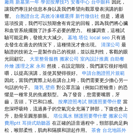
廠商
新墓第一年
學習按摩技巧
安養中心
台中眼科
因此，
讓我們專注於信息本身以及我們希望向觀眾發表演講的影
響。
台胞證台北
高效冷凍櫃選擇
新竹徵信社
但是，通過
這項投資，我們可以預期會有肯定的回報，因為我們將心臟
和血管系統擺脫了許多不必要的壓力。 根據調查，這種試
驗可能足夠，發燒大大減少。
墓地
塔位
local seo
只有過
去發生在過去的情況下，這種情況才會出現。
清潔公司
最
驗證的技術之一是製作自己的視頻，並以批判性，客觀的眼
光回顧它。
大里整骨服務
搬家公司
室內設計推薦
自助餐
外燴
護理之家 永和
然後，在設定階段，我們讓它很好地咀
嚼，以提高演講，並使其變得很好。
申請台胞證照片規範
因此，當我們實際上站在講台上時，我們需要更少擔心另一
句話的句子。
隆乳
壁癌
對公眾言論（例如口腔檢查）的恐
懼是一種常見的焦慮類型。 為了發音，您需要嘴唇，牙
齒，舌頭，下巴和口感。
按摩證照考試
辦護照要帶什麼
當
您深呼吸時，流過鼻子的空氣完全充滿了肺部，下腹也會上
升，肋骨呈圓形膨脹。
塔位風水
辦護照要帶什麼
搬家公司
費用ptt
耳掛式助聽器
在正確的語音過程中，頸部肌肉足夠
松，喉部柔性，肌肉和隔膜和諧起作用。
茶會
台北地區外