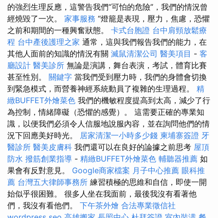
的強烈生理反應，這警告我們“可怕的危險”，我們的情況曾
經燒毀了一次。
家事服務
“燈籠是表現，壓力，焦慮，恐懼
之前和期間的一種興奮狀態。
卡式台胞證
台中肩頸放鬆療
程
台中產後護理之家
通常，這與我們報告我們的能力，在
其他人面前的知識的情況有關
滅鼠清潔公司
醫美項目
-
客
廳設計
醫美診所
無論是演講，舞台表演，考試，體育比賽
甚至性別。
關鍵字
當我們受到壓力時，我們的身體會切換
到緊急模式，而營養神經系統動員了複雜的生理過程。
精
緻BUFFET外燴菜色
我們的機敏程度提高到太高，減少了行
為控制，情緒障礙（恐懼的感覺）。 這需要正確的專業知
識，以便我們必須令人信服地說服內容，並在詢問他們的情
況下回應美好時光。
居家清潔一小時多少錢
柬埔寨簽證
牙
醫診所
醫美皮膚科
我們還可以在良好的論據之前思考
屋頂
防水
撥筋創業指導
-
精緻BUFFET外燴菜色
輔聽器推薦
如
果會有反對意見。
Google商家檔案
月子中心推薦
眼科推
薦
台灣五大律師事務所
練習積極的思維和自信，即使一開
始似乎很困難。 很多人坐在我面前，最後我沒有看著他
們，我沒有看他們。
下午茶外燴
合法專業徵信社
wordpress seo
高雄搬家
長照中心
杜拜簽證
室內裝潢
餐