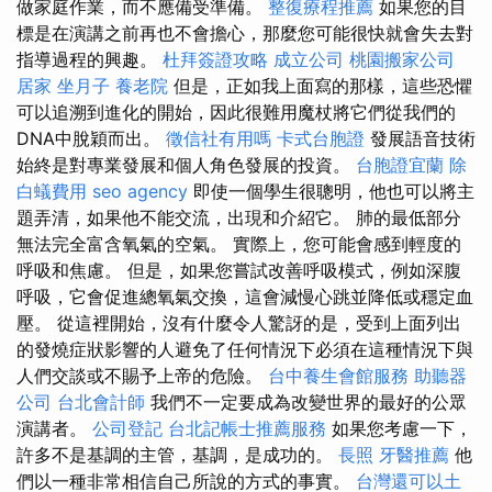
做家庭作業，而不應備受準備。
整復療程推薦
如果您的目
標是在演講之前再也不會擔心，那麼您可能很快就會失去對
指導過程的興趣。
杜拜簽證攻略
成立公司
桃園搬家公司
居家
坐月子
養老院
但是，正如我上面寫的那樣，這些恐懼
可以追溯到進化的開始，因此很難用魔杖將它們從我們的
DNA中脫穎而出。
徵信社有用嗎
卡式台胞證
發展語音技術
始終是對專業發展和個人角色發展的投資。
台胞證宜蘭
除
白蟻費用
seo agency
即使一個學生很聰明，他也可以將主
題弄清，如果他不能交流，出現和介紹它。 肺的最低部分
無法完全富含氧氣的空氣。 實際上，您可能會感到輕度的
呼吸和焦慮。 但是，如果您嘗試改善呼吸模式，例如深腹
呼吸，它會促進總氧氣交換，這會減慢心跳並降低或穩定血
壓。 從這裡開始，沒有什麼令人驚訝的是，受到上面列出
的發燒症狀影響的人避免了任何情況下必須在這種情況下與
人們交談或不賜予上帝的危險。
台中養生會館服務
助聽器
公司
台北會計師
我們不一定要成為改變世界的最好的公眾
演講者。
公司登記
台北記帳士推薦服務
如果您考慮一下，
許多不是基調的主管，基調，是成功的。
長照
牙醫推薦
他
們以一種非常相信自己所說的方式的事實。
台灣還可以土