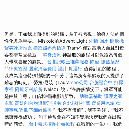
但是，正如我上面提到的那樣，為了被忽視，治療方法的個
性化尤為重要。 Miskolc的Advent Light
外牆 漏水
開飲機
醫美診所推薦
換護照專業指導
Tram不僅對當地人而且對遊
客都非常受歡迎。
整脊治療
神話般的旅程可以保證為每個
人帶來喜慶的氣氛。
台北記帳士推薦服務
除蟲
抓姦蒐證
菲律賓簽證
居家清潔費用
設計
貨運行
值得計劃的旅程，
以成為這種特殊體驗的一部分，這為所有年齡段的人提供了
難忘的時刻。 勞拉·尼茲（Laura
seo公司
台胞證台中
打掃
家裡
附近牙科診所
Neisz）說：“在許多情況下，燈罩可能
是由於自尊，自信和相關纏結所致。
助聽器補助
護理之家
永和
高雄的台胞證辦理指南
台北眼科推薦
營業用冰箱
律
師事務所
眼下細紋醫美
” “我不有價值”，我不夠好，”“我不
應該獲得成功，”句子通常會在不知不覺地決定我們在出席
時的感受。
台中泰式按摩排毒療程
在我們的一生中，我們