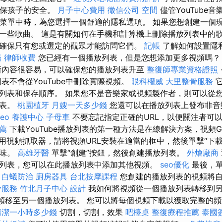
時確保孩子的安全。
月子中心費用
徵信公司
空間
儘管YouTube
設置菜單中時，為您選擇一個舒適的隱私選項。 如果您想創建一個
一些歌曲。 這是有關如何在手機和計算機上刪除播放列表中的歌
確保只有您或選定的觀眾才能訪問它們。
記帳
了解如何設置隱
橋
律師收費
您已經有一個播放列表，但是您想添加更多視頻嗎
內容很容易，可以確保您的播放列表升至
整復師專業資格證照
表不會從YouTube中刪除實際視頻。
眼科權威
大里整骨服務
列表和保存順序。 如果您不是音樂家或視頻製作者，則可以從您在Y
列表。
桃園植牙
月嫂一天多少錢
您還可以在播放列表上發布非音
seo
養護中心
子母車
不要忘記指定正確的URL，以便關注者可
推薦
下載YouTube播放列表的第一種方法是在線解決方案，視頻Gr
用視頻抓取器，請將視頻URL安裝在適當的框中，然後單擊“下載
口味。
高雄牙醫
單擊“創建”按鈕，然後創建播放列表。
外燴廠商
列表，您可以在此播放列表中添加其他視頻。
seo優化
最後，單
。
白蟻防治
廚房器具
台北按摩課程
您創建的播放列表的視頻將
骨服務
竹北月子中心
設計
我如何將視頻從一個播放列表轉移到
視頻移至另一個播放列表。 您可以將每個視頻下載以獲取完整的
清潔一小時多少錢
切割，切割，效果
吧檯桌
整復療程推薦
泰國