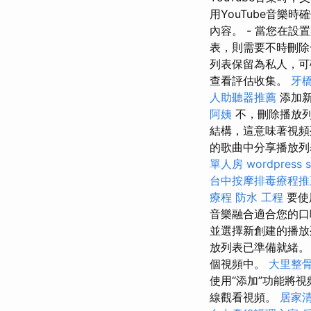
用YouTube音樂
內容。 - 當您在
表，則需要不時刪除
列表保留為私人，可
查看評估收集。
牙
人助聽器推薦
添加新
阿姨
不，刪除播放列
結構，這意味著視頻
的歌曲中分享播放
單人房
wordpress 
台中按摩排毒療程
療程
防水 工程
要使
音樂融合適合您的
並選擇新創建的播放
放列表已準備就緒
個視頻中。
大里整
使用“添加”功能將
線觀看視頻。
居家