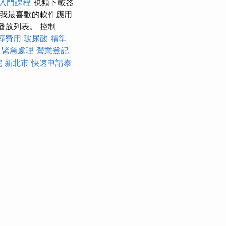
入門課程
視頻下載器
？ 我最喜歡的軟件應用
的播放列表。 控制
葬費用
玻尿酸
精準
 緊急處理
營業登記
 新北市
快速申請泰