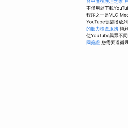
台中產後護理之家
不僅用於下載YouT
程序之一是VLC M
YouTube音樂播
的聽力檢查服務
轉到
使YouTube與
國簽證
您需要遵循幾