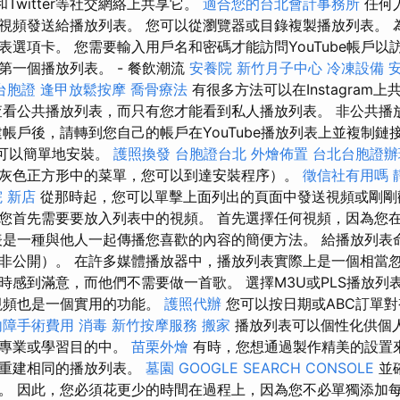
k和Twitter等社交網絡上共享它。
適合您的台北會計事務所
任何
視頻發送給播放列表。 您可以從瀏覽器或目錄複製播放列表。 
表選項卡。 您需要輸入用戶名和密碼才能訪問YouTube帳戶以
第一個播放列表。 - 餐飲潮流
安養院
新竹月子中心
冷凍設備
台胞證
逢甲放鬆按摩
喬骨療法
有很多方法可以在Instagram上共
查看公共播放列表，而只有您才能看到私人播放列表。 非公共播
帳戶後，請轉到您自己的帳戶在YouTube播放列表上並複制鏈
則可以簡單地安裝。
護照換發
台胞證台北
外燴佈置
台北台胞證辦
灰色正方形中的菜單，您可以到達安裝程序）。
徵信社有用嗎
 新店
從那時起，您可以單擊上面列出的頁面中發送視頻或剛剛
您首先需要要放入列表中的視頻。 首先選擇任何視頻，因為您
表是一種與他人一起傳播您喜歡的內容的簡便方法。 給播放列表
非公開）。 在許多媒體播放器中，播放列表實際上是一個相當忽
時感到滿意，而他們不需要做一首歌。 選擇M3U或PLS播放列表
視頻也是一個實用的功能。
護照代辦
您可以按日期或ABC訂單
內障手術費用
消毒
新竹按摩服務
搬家
播放列表可以個性化供個
到專業或學習目的中。
苗栗外燴
有時，您想通過製作精美的設置
地重建相同的播放列表。
墓園
GOOGLE SEARCH CONSOLE
並
。 因此，您必須花更少的時間在過程上，因為您不必單獨添加