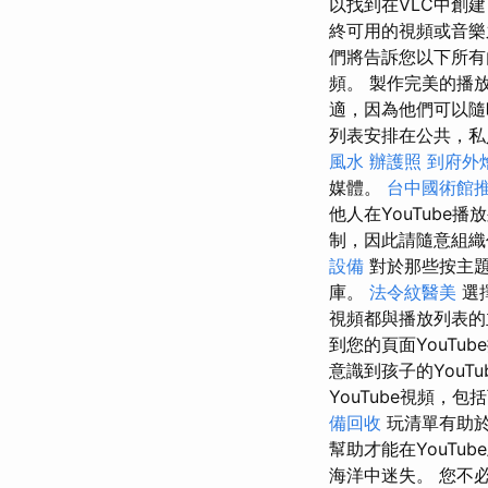
以找到在VLC中創
終可用的視頻或音
們將告訴您以下所
頻。 製作完美的播放
適，因為他們可以隨
列表安排在公共，私
風水
辦護照
到府外
媒體。
台中國術館
他人在YouTube
制，因此請隨意組
設備
對於那些按主題
庫。
法令紋醫美
選
視頻都與播放列表的
到您的頁面YouT
意識到孩子的You
YouTube視頻，
備回收
玩清單有助
幫助才能在YouT
海洋中迷失。 您不