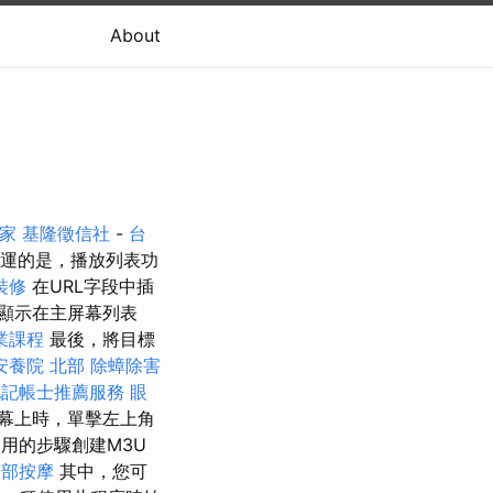
About
家
基隆徵信社
-
台
運的是，播放列表功
裝修
在URL字段中插
顯示在主屏幕列表
業課程
最後，將目標
安養院 北部
除蟑除害
北記帳士推薦服務
眼
幕上時，單擊左上角
用的步驟創建M3U
腳部按摩
其中，您可