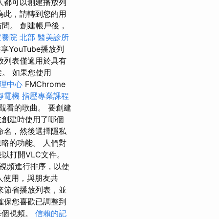
人都可以創建播放列
為此，請轉到您的用
訪問。 創建帳戶後，
安養院 北部
醫美診所
享YouTube播放列
放列表僅適用於具有
接。 如果您使用
理中心
FMChrome
靜電機
指壓專業課程
觀看的歌曲。 要創建
在創建時使用了哪個
命名，然後選擇隱私
略的功能。 人們對
以打開VLC文件。
對視頻進行排序，以使
人使用，與朋友共
來節省播放列表，並
確保您喜歡已調整到
每個視頻。
信賴的記