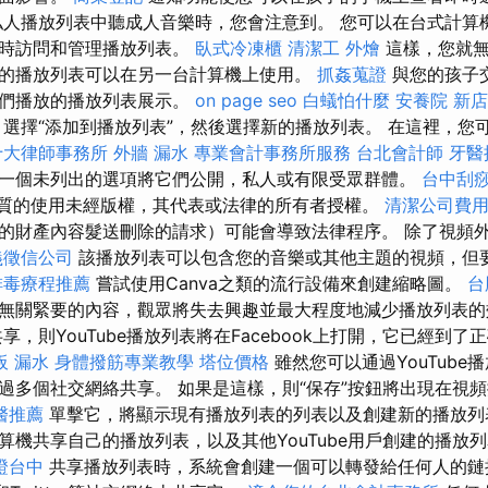
人播放列表中聽成人音樂時，您會注意到。 您可以在台式計算
隨時訪問和管理播放列表。
臥式冷凍櫃
清潔工
外燴
這樣，您就無
的播放列表可以在另一台計算機上使用。
抓姦蒐證
與您的孩子
他們播放的播放列表展示。
on page seo
白蟻怕什麼
安養院 新店
選擇“添加到播放列表”，然後選擇新的播放列表。 在這裡，您
十大律師事務所
外牆 漏水
專業會計事務所服務
台北會計師
牙醫
一個未列出的選項將它們公開，私人或有限受眾群體。
台中刮
質的使用未經版權，其代表或法律的所有者授權。
清潔公司費
的財產內容髮送刪除的請求）可能會導致法律程序。 除了視頻
義徵信公司
該播放列表可以包含您的音樂或其他主題的視頻，但
排毒療程推薦
嘗試使用Canva之類的流行設備來創建縮略圖。
台
無關緊要的內容，觀眾將失去興趣並最大程度地減少播放列表
，則YouTube播放列表將在Facebook上打開，它已經到了
板 漏水
身體撥筋專業教學
塔位價格
雖然您可以通過YouTube播
過多個社交網絡共享。 如果是這樣，則“保存”按鈕將出現在視
醫推薦
單擊它，將顯示現有播放列表的列表以及創建新的播放
算機共享自己的播放列表，以及其他YouTube用戶創建的播放
證台中
共享播放列表時，系統會創建一個可以轉發給任何人的