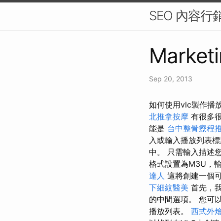
SEO 內容
Marketi
Sep 20, 2013
如何使用vlc製作播
北推拿按摩
有很多
能是
台中整骨療程
入或輸入播放列表標
中。 只需輸入描述
格式設置為M3U，
達人
這將創建一個可
下細紋醫美
首先，我
的中間選項。 您可
播放列表。
西式外