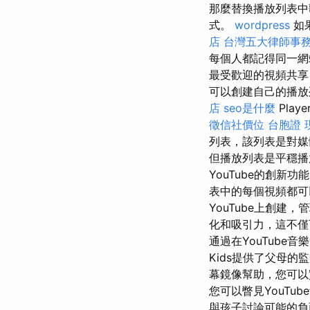
那麼替換播放列表中
式。
wordpress
如
店
台灣五大律師事
每個人都記得同一
最受歡迎的視頻共
可以創建自己的播放
店
seo是什麼
Pla
徵信社價位
台胞證
列表，該列表是對
但播放列表是平穩播
YouTube的創
表中的每個視頻都
YouTube上創建
化和吸引力，這不僅
通過在YouTube
Kids提供了父母
幕鏡像幫助，您可以
您可以瞥見YouTu
與孩子討論可能的