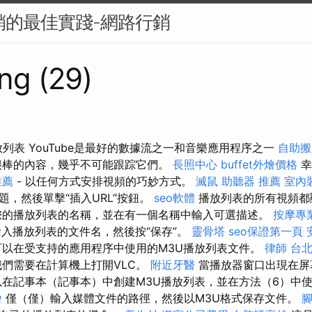
行銷的最佳實踐-網路行銷
ng (29)
放列表 YouTube是最好的數據流之一和音樂應用程序之一
自助搬
很棒的內容，幾乎不可能跟踪它們。
長照中心
buffet外燴價格
幸
推薦
- 以任何方式安排視頻的巧妙方式。
滅鼠
助聽器 推薦
室內
題，然後單擊“插入URL”按鈕。
seo軟體
播放列表的所有視頻都
您的播放列表的名稱，並在有一個名稱中輸入可選描述。
按摩專
輸入播放列表的文件名，然後按“保存”。
靈骨塔
seo保證第一頁
以在受支持的應用程序中使用的M3U播放列表文件。
律師
台
們需要在計算機上打開VLC。
附近牙醫
當播放器窗口出現在屏
以在記事本（記事本）中創建M3U播放列表，並在方法（6）中使
燴
僅（僅）輸入媒體文件的路徑，然後以M3U格式保存文件。