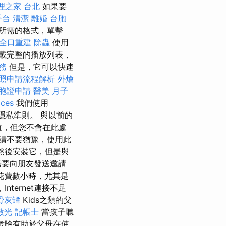
理之家 台北
如果要
手台
清潔
離婚
台胞
所需的格式，單擊
全口重建
除蟲
使用
載完整的播放列表，
務
但是，它可以快速
照申請流程解析
外燴
胞證申請
醫美
月子
ices
我們使用
隱私準則。 與以前的
道，但您不會在此處
此，請不要猶豫，使用此
它然後安裝它，但是與
需要向朋友發送邀請
上花費數小時，尤其是
Internet連接不足
骨灰罈
Kids之類的父
散光
記帳士
當孩子聽
危險有助於父母在使