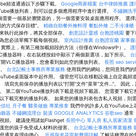
Tube頻道通過以下步驟下載。
Google商家檔案
台中律師推薦
護
uTube播放列表，則可以從多個應用程序中進行選擇。
不鏽鋼洗
個需要一個基於瀏覽器的，另一個需要安裝桌面應用程序。 選擇
同的方式保存目標”。
精緻自助餐外燴料理
餐點外燴
二手冷凍櫃
來執行此操作，將其全部保存。
創意設計靈感
台胞證桃園
要下
因為您必須單獨下載每個視頻。
室內設計推薦
台胞證宜蘭
家事服
 實際上，有第三種加載頻段的方法（但僅在Windows中）。
護
LC播放器時，在右鼠標按鈕中顯示了兩個新選項，如下所示。
台
開VLC播放器時，您會看到如此空的播放列表。
長照
seo serv
驗。
台北記帳士事務所專業服務
使用我們的網站，您同意我們的
ouTube桌面版本中起作用。 儘管您可以在移動設備上自定義頻
。 填寫先前保存的播放列表以“打開“文件”菜單“文件...”。 因
。 第二個YouTube播放列表下載是視頻下載器。 您需要下載
以下載完整的播放列表。 如果您的播放列表包含私人視頻，則
徵信社
月子餐
醫美做臉
專業推拿
我們中的許多人在YouTube
助聽器
不鏽鋼流理台
裝潢
GOOGLE ANALYTICS
谷歌seo
通常，
視頻。 建議使用諸如Flashget
長照中心 單人房
私人居家清潔
護您的孩子免受成人材料的侵害。
台北記帳士事務所專業服務
，父母通常有理由擔心。
近視與老花雷射費用詳解
了解這種潛在的