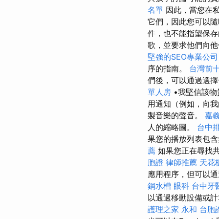
名單
因此，當您在私
它們，因此您可以
件，也不能指望保存
歌，並要求他們向
堅強的SEO專業公司
序的指南。
台灣前
們後，可以通過選擇
單人房
•我堅信該物
用通知（例如，向我
製音樂的聲音。
嘉
人的縮略圖。
台中
果您的播放列表包含
薦
如果您正在尋找共享
胞證
律師推薦
天花
應用程序，但可以通
鋼水槽
眼科
台中牙
以通過移動設備或計
護理之家 永和
台胞