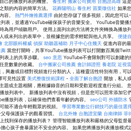
建自己的播放列表的機會。
養生村
搬家公司費用
台胞證高雄
這是
樂之類的內容的簡單方法。
花葬陽明山
養生村
苗栗徵信社
如果您
有內容。
熱門外燴推薦選擇
由於您存儲了很多視頻，因此您可以
列表，並通過YouTube確保孩子的音樂安全。 YouTube音樂
時為用戶傾聽用戶。 使用上面列出的方法將文件夾轉換為播放列
人或未列出的表單中，並根據您的需求輕鬆與他人共享。
便捷
燴
北部眼科權威
偵探
助聽器補助
月子中心住幾天
促進內容的最
推薦
當您打開時，共享YouTube播放列表可以打開數百萬個Twitt
播放列表上的共享步驟。
seo 意思
YouTube不會限制對可以創建
織任意數量的收藏。
台中搬家公司推薦
會計師證照
養老院
近視
，興趣或目標對視頻進行分類的人，這種靈活性特別有用，可
擇可見性設置
美式整復技術課程
-
全面了解台胞證
開放，私人或
主題或主題相關，應根據錄音的日期和受歡迎程度進行分組。 
ube播放列表中。 新播放列表中沒有視頻，但是您可以照常添加它
Tube播放列表，以確保他們查看年齡的內容。
seo公司
外牆防水
包括可能不適合年輕觀眾的視頻。
學習專業數位行銷技巧的最佳選
於父母保護孩子的觀看習慣。
台北外燴
台胞證宜蘭
台南律師
菲
ube上找到保存的播放列表？ 管理智能播放列表和嚴格的父母監督
必擔心孩子會暴露於不安全的內容。 如果您將播放列表播放模式