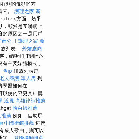
循有趣的視頻的方
觀看它。
護理之家 新
ouTube方面，幾乎
啟動，顯然是互聯網上
程度的原因之一是用戶
消毒公司
護理之家 新
播放列表。
外燴廠商
保存，編輯和打開播放
C沒有主要媒體模式，
？
查ip
播放列表是
老人養護 單人房
列
將學習如何在
可以使內容更具結構
學
近視
高雄律師推薦
hget
除白蟻推薦
社推薦
例如，借助屏
台中國術館推薦
這使
有成人歌曲，則可以
通知。
基隆律師推薦