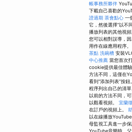
帳事務所夥伴
You
下載自己喜歡的Yo
證過期
茶會點心
一
它，然後選擇“以不
播放列表的其他視頻
您可以相對誤導，
用作在線應用程序。
茶點
洗碗槽
安裝V
中心推薦
當您首次打
cookie提供最佳體
方法不同，這僅在Y
看到“添加列表”按鈕
程序列出自己的清單
以前的方法不同，可
以觀看視頻。
宜蘭
在訂戶的視頻上。
以在線播放YouTube
母監視工具進一步保
YouTube音樂時