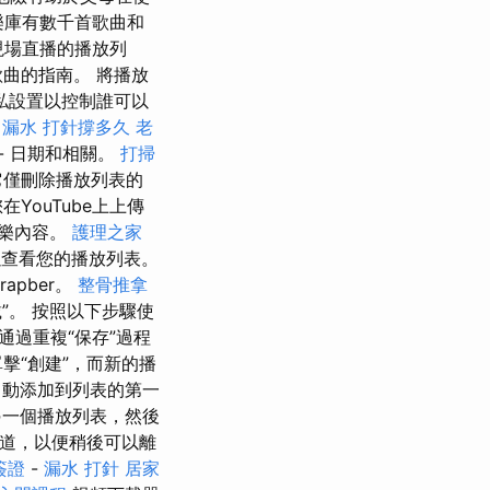
音樂庫有數千首歌曲和
現場直播的播放列
曲的指南。 將播放
私設置以控制誰可以
？
漏水 打針撐多久
老
- 日期和相關。
打掃
它僅刪除播放列表的
ouTube上上傳
樂內容。
護理之家
以查看您的播放列表。
apber。
整骨推拿
”。 按照以下步驟使
通過重複“保存”過程
擊“創建”，而新的播
自動添加到列表的第一
另一個播放列表，然後
頻道，以便稍後可以離
簽證
-
漏水 打針
居家