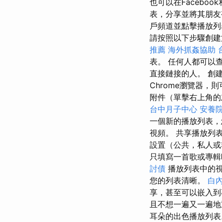
也可以在Faceboo
表，分享並將其朋友
戶頻道並點擊播放列
請按照以下步驟創建
推薦
海外抓姦協助
表。 任何人都可以
直接鏈接的人。 創建
Chrome瀏覽器，
附件（單擊右上角的
台中月子中心
安養院
一個新的播放列表，
視頻。 共享播放列
設置（公共，私人或
只填寫一首歌或專輯
討債
播放列表中的
您的列表清晰。
白
享，甚至可以嵌入
且不想一遍又一遍
耳朵的出色播放列表