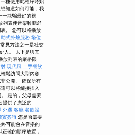
一種使用此程序時始
想知道如何可能，我
一一欺騙最好的視
播放列表使音樂聆聽舒
表。 您可以將播放
自助式外燴服務
塔位
常見方法之一是社交
er人。 以下是與其
的播放列表的嚴格限
雷射
現代風
二手餐飲
以輕鬆訪問大型內容
非公開。 確保所有
您還可以將鏈接插入
們。 是的，父母需要
它提供了廣泛的
擇
外遇
客廳
餐飲設
律賓簽證
您是否需要
最終可能會在音樂的
以正確的順序放置，