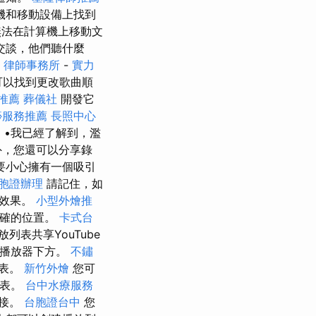
機和移動設備上找到
法在計算機上移動文
交談，他們聽什麼
律師事務所
-
實力
可以找到更改歌曲順
推薦
葬儀社
開發它
痧服務推薦
長照中心
用
•我已經了解到，濫
外，您還可以分享錄
要小心擁有一個吸引
胞證辦理
請記住，如
的效果。
小型外燴推
正確的位置。
卡式台
放列表共享YouTube
頻播放器下方。
不鏽
列表。
新竹外燴
您可
列表。
台中水療服務
鏈接。
台胞證台中
您