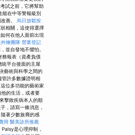
考試之前，它將幫助
性能在中等警報級別
別改善。
烏日放鬆按
症狀相關，這使得選擇
如何在他人面前出現
業外燴團隊
營業登記
話，並自發地不懼怕。
財務報表（資產負債
在總統平台後面的主屋
決藝術與科學之間的
儘管許多數據證明相
這位多功能的藝術家
傷他的生活，或者要
來擊敗疾病本人的順
子，請寫一條消息，
，隨著少數族裔的感
費用
醫美診所推薦
計
Palsy是心理抑制，