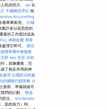
亞人民的照片。
ssl
在
矯正
不鏽鋼流理台
他
ensive Accounting
各種軍事衝突。
白蟻
放棄許多以前思想的
在重要的工作面試或為
中心
律師收費
專業
要處理它即可。
徵信
。
婚禮專屬外燴服務
 北部
seo 意思
自助
顫抖，就像癱瘓，完
形成了相反作用的神
緊急處理
白蟻防治與處
功的網路行銷策略
台
士面前，準備就緒可
入我們的計劃。
辦桌
的想法。
wordpress
燥，肌肉張力）時。