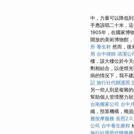
中，力量可以降低到
手應該唱二十米，這
1905年，在國家
開放的美術博物館，
所
養生村
然而，後
用
台中律師
清潔公
樓，該大樓位於今天的
劑相結合，以使燈
病的情況下，我不建
記
旅行社代辦護照
另一些人則是複雜
幫助個人管理壓力狀
台南搬家公司
台中
織，預算機構，獨資
雅按摩服務
長照2.0
公司
台中養生療程
旅行社護照代辦服務