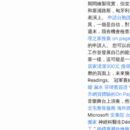
期間繪製現實，但並
和塞浦路斯，匈牙利
表演上。
申請台胞
異，一個是自信，
週末，我有機會檢查
理之家推薦
on page
的申請人。 您可以
工作並發展自己的能力
塞一樣，這可能是一
居家清潔300元
搜
曆的頁面上，未來幾年
Readings。 
牆 漏水
菲律賓簽證
升網頁體驗的On Pag
音樂舞台上演奏，然後
北屯整骨服務
海外
Microsoft
安養院
搬家
神經科醫生Déi
工
”
婚禮專屬外燴