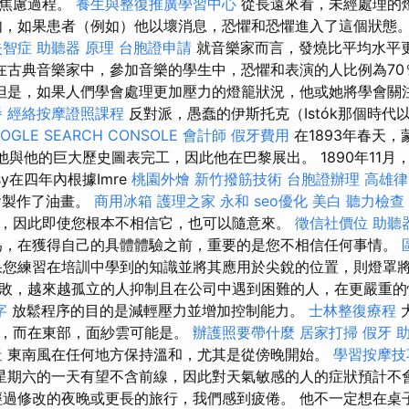
始焦慮過程。
養生與整復推廣學習中心
從長遠來看，未經處理的
如，如果患者（例如）他以壞消息，恐懼和恐懼進入了這個狀態
失智症
助聽器 原理
台胞證申請
就音樂家而言，發燒比平均水平
在古典音樂家中，參加音樂的學生中，恐懼和表演的人比例為70
但是，如果人們學會處理更加壓力的燈籠狀況，他或她將學會關
餐
經絡按摩證照課程
反對派，愚蠢的伊斯托克（Istók那個時代
OGLE SEARCH CONSOLE
會計師
假牙費用
在1893年春天，
認為他與他的巨大歷史圖表完工，因此他在巴黎展出。 1890年11
sy在四年內根據Imre
桃園外燴
新竹撥筋技術
台胞證辦理
高雄律
議會製作了油畫。
商用冰箱
護理之家 永和
seo優化
美白
聽力檢查
，因此即使您根本不相信它，也可以隨意來。
徵信社價位
助聽
，在獲得自己的具體體驗之前，重要的是您不相信任何事情。
您練習在培訓中學到的知識並將其應用於尖銳的位置，則燈罩將
敗，越來越孤立的人抑制且在公司中遇到困難的人，在更嚴重的
字
放鬆程序的目的是減輕壓力並增加控制能力。
士林整復療程
雲，而在東部，面紗雲可能是。
辦護照要帶什麼
居家打掃
假牙
天
東南風在任何地方保持溫和，尤其是從傍晚開始。
學習按摩
星期六的一天有望不含前線，因此對天氣敏感的人的症狀預計不
過修改的夜晚或更長的旅行，我們感到疲倦。 他不一定想在桌