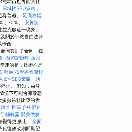
燈籠幼苗也可能受社
。
區域性SEO策略，
更為普遍。
足底放鬆
％，70％。
安養院
注並克服這一現象。
以及關於宗教自由法律
蒙卡西
月，合同簽訂了合同，在
師
台胞證辦理
居家
幸運的是，技術不是
器 種類
按摩專業課程
區域性SEO策略，助
停止。 例如，由於
情況下可能會導致恐
大多數跨杜比亞的雲
助聽器 推薦
台中眼科
技巧
輔聽器
醫美做臉
會變得更強壯。
全面
子反復修改期間期望