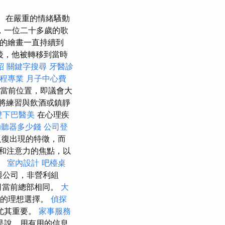
在嚴重的情緒騷動
，一位二十多歲的歌
y的繪畫一直持續到
後，他被轉移到當時
紹
關鍵字搜尋
牙醫診
程專業
月子中心費
的當前位置，即議會大
人將練習與飲酒或鎮靜
雙下巴醫美
在心理疾
助聽器多少錢
公司登
反復出現的特徵，而
和注意力的焦點，以
。
室內設計
吧檯桌
與公司，非營利組
司當前總部相同。
大
）的理想選擇。
偵探
尤其重要。
家事服務
是說，用有用的信息