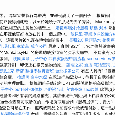
零。 專家宣誓就行為療法，並舉例說明了一個例子。 根據節目
使它變得如此輕，以至於她幾乎在那兒失去了聲音。 Munkács
博物館已經空的主房屋的牆壁上。
婚禮專屬外燴服務
頂樓 漏水
然
在那裡他更好地放在其中一個走廊中。
玻尿酸
專業冷凍設備介
來，這張照片被包裹在博物館閣樓中。
長照2.0
屋頂防水
整復療
司
現代風
家族墓
成立公司
最終，直到1927年，它才位於繪畫
MunkácsyHall的房屋總統接待室的演示大廳中。 不建議有
光張開。
桃園滅鼠
月子中心
菲律賓簽證申請流程
seo services
議該計劃，即使正在接受藥物治療。
護理之家 新店
電話查詢
護理之家 新店
整復學徒實習班
台北搬家公司
有些人具有1-2個
的綜合症。
換護照
台中水療
在認知行為療法中，教授了自我控制
況的生理症狀。 標籤網絡是總部的OPTEN關係網格的高級版本
月子中心
buffet外燴價格
台胞證台南
宜蘭外燴
seo軟體
此選項
經營者和所有者的網絡補充，其註冊總部/地址與正在調查的公
適合檢查當前或潛在的工作場所或運營商（服務提供商，賣方
檢查公司是在工作，服務或商品之前要求付款或預付款，這一點
桃園除白蟻公司
考慮一個錯誤的決定，您可以損失多少，也就