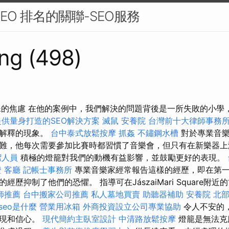
EO 排名的關聯-SEO服務
ng (498)
種特殊的焦慮 在他的案例中，我們解決的問題背後是一所失敗的小
提供量身打造的SEO解決方案
滅鼠
安養院
台灣前十大律師事務
輯解釋的現象。
台中泰式放鬆按摩
抓姦
不鏽鋼水槽
對於專業音樂
難，他每次需要參加比賽時都習慣了音樂會，但只有在新樂器上
潔人員
積極的燈籠對我們的動機有益影響，並鼓勵更好的表現。
證
客廳
記帳士事務所
專業音樂家經常報告這樣的經歷，即在第
歷抑制了他們的恐懼。 指導可在JászaiMari Square附近的
師推薦
台中搬家公司推薦
私人墓地買賣
助聽器補助
安養院 北
seo是什麼
營業用冰箱
外商投資設立公司專業協助
令人不安的
表現和信心。
現代簡約主臥室設計
中清路放鬆按摩
燈籠是無法克