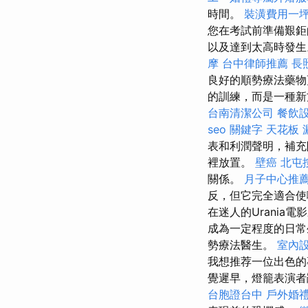
時間。
裝潢費用一
您在考試前準備艱鉅
以及達到太高時發生
摩
台中律師推薦
長
良好的順勢療法藥
的訓練，而是一種新
台南清潔公司
餐飲
seo 關鍵字
天花板 
表和利潤聲明，補充
裡放置。
壁癌
北屯
關係。
月子中心推
反，但它完全適合使
在迷人的Urania
成為一定程度的日常
勢療法醫生。
室內
我想推荐一位出色的
覺遲早，燈籠表演
台胞證台中
戶外婚