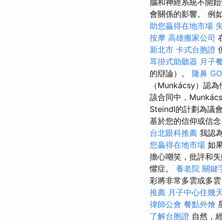
腦和神經系統不開
會關係的影響。 例
助您贏得在地市場
按摩
高雄搬家公司
新北市
卡式台胞證
耳掛式助聽器
月子
的辯論）。
隆鼻
GO
（Munkácsy）
該合同中，Munkác
Steindl的計劃為
基於您的信仰或信念
台北眼科推薦
我認為
您贏得在地市場
如果
擔心嘲笑，批評和失
懼症。
養老院
關鍵
彩將非常多雲或多
推薦
月子中心住幾
律師公會
餐點外燴
了解台胞證
自然，經