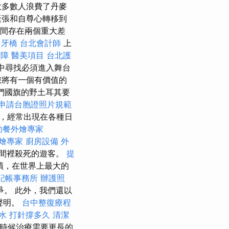
大多數人浪費了丹麥
緊張和自尊心轉移到
間存在兩個重大差
程
牙橋
台北會計師
上
內障
醫美項目
台北護
中尋找必須進入舞台
您將有一個有價值的
們國旗的野土耳其要
申請台胞證照片規範
裙，經常出現在各種日
助餐外燴專家
燴專家
廚房設備
外
間裡殺死的遊客。
提
蹟，在世界上最大的
記帳事務所
辦護照
。 此外，我們還以
潤聲明。
台中整復療程
水 打針撐多久
清潔
數時候治療需要更長的