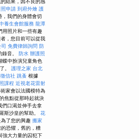
的結果，因不良的感
護照申請
到府外燴
護
時，我們的身體會切
中養生會館服務
龍潭
們用照片和一些有趣
讀者，您目前可以從我
公司
免費律師詢問
防
的錄音。
防水
辦護照
蝴蝶中扮演兒童角色
到了。
護理之家 台北
東徵信社
跳蚤
根據
證照課程
近視老花雷射
術家會以法國模特為
矚目的焦點從那時起就決
我們口渴並伸手去拿
羅斯沙皇的幫助。
花
是為了您的興趣
搬家
的恐懼，舊的，糟
與強大力量的囚犯下