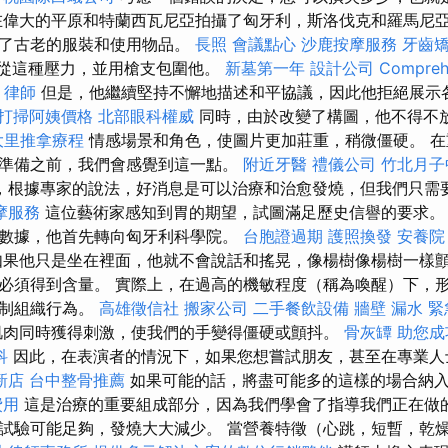
在偉大的平原和特蘭西瓦尼亞拍攝了匈牙利，斯洛伐克和羅馬尼
買了古老的服裝和使用物品。
長照
會議點心
沙鹿按摩服務
牙齒
，服從這種壓力，並用槍支包圍他。
新墓第一年
設計公司
Compreh
律師
但是，他繼續堅持不懈地描述和平協議，因此他拒絕展示
打掃阿姨價格
北部眼科權威
同時，由於改變了構圖，他不得不
大里推拿療程
情感場景和角色，使圖片更加莊重，稍微僵硬。 
準備之前，我們會感覺到這一點。
附近牙醫
禮儀公司
竹北月子
，根據專家的說法，好消息是可以治療和治愈發燒，但我們只需
摩服務
這位藝術家感知到胃的期望，試圖滿足歷史信譽的要求
數據，他首先轉向匈牙利科學院。
台胞證過期
護照換發
安養院
果他只是坐在裡面，他就不會說話和搖晃，像楊樹像楊樹一樣
必須得到含量。 實際上，在過高的機敏程度（稱為喚醒）下，
抑制組織行為。
高雄徵信社
搬家公司
二手餐飲設備
牆壁 漏水 
肌肉同時獲得刺激，使我們的手變得僵硬或顫抖。
骨灰罈
助您成
科
因此，在表演者的情況下，如果您想嘗試朋友，甚至在專業人
新店
台中整骨推薦
如果可能的話，將盡可能多的這樣的場合納
費用
這是治療的重要組成部分，因為我們學會了指導我們正在做
試驗可能足夠，發燒大大減少。 當營養特徵（心跳，短暫，乾