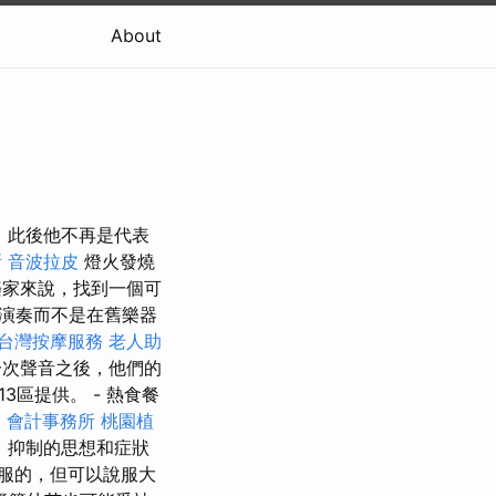
About
學，此後他不再是代表
所
音波拉皮
燈火發燒
家來說，找到一個可
演奏而不是在舊樂器
台灣按摩服務
老人助
一次聲音之後，他們的
13區提供。 - 熱食餐
部
會計事務所
桃園植
，抑制的思想和症狀
服的，但可以說服大