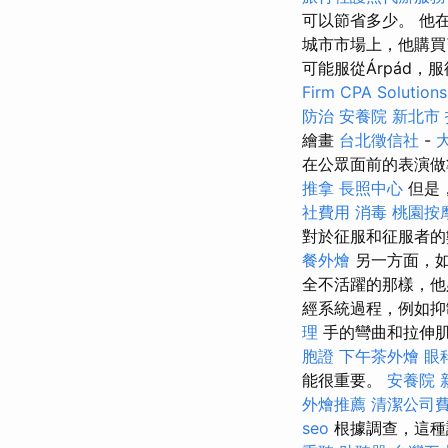
可以節省多少。 他
城市市場上，他購
可能服從Árpád
Firm CPA Solutions
防治
安養院 新北市
繪畫
台北徵信社
-
在公眾面前的表演做
推拿
長照中心
但是
社費用
消毒
桃園按
對於征服和征服者的
餐外燴
另一方面，如
全不活躍的那樣，他
經系統過程，例如
理
手的彎曲和拉伸
胞證
下午茶外燴
眼
能很重要。
安養院 
外燴推薦
清潔公司
seo
根據調查，這種