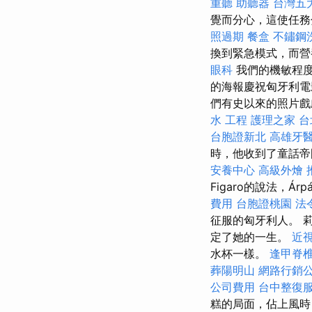
重聽 助聽器
台灣五
覺而分心，這使任務
照過期
餐盒
不鏽鋼
換到緊急模式，而營
眼科
我們的機敏程度
的海報慶祝匈牙利
們有史以來的照片戲劇
水 工程
護理之家 台
台胞證新北
高雄牙
時，他收到了童話帝
安養中心
高級外燴
Figaro的說法，
費用
台胞證桃園
法
征服的匈牙利人。 莉
定了她的一生。
近
水杯一樣。
逢甲脊
葬陽明山
網路行銷
公司費用
台中整復
糕的局面，佔上風