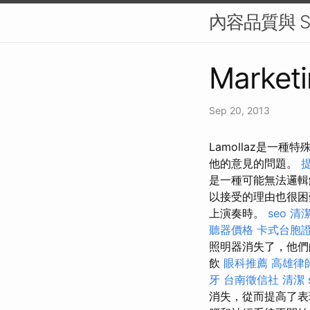
內容品質與 S
Marketi
Sep 20, 2013
Lamollaz是一
他的意見的問題。
是一種可能無法邏
以接受的理由也很困
上演奏時。
seo
清
聽器價格
卡式台胞
照明器消失了，他們的經
飲
眼科推薦
高雄律
牙
台南徵信社
清潔
消失，從而提高了