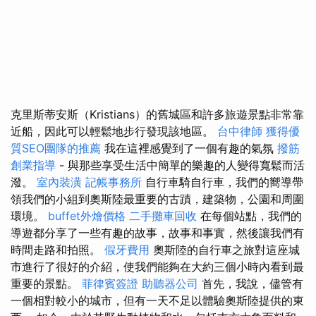
克里斯蒂安斯（Kristians）的舊城區和許多旅遊景點非常靠
近船，因此可以輕鬆地步行發現該地區。
台中律師
獲得優
質SEO團隊的推薦
我在這裡感覺到了一個有趣的氣氛
撥筋
創業指導
- 與那些享受生活中簡單的樂趣的人變得寬鬆而活
潑。
室內裝潢
記帳事務所
自行車騎自行車，我們的嚮導帶
領我們的小組到奧斯陸最重要的古蹟，建築物，公園和周圍
環境。
buffet外燴價格
二手攤車回收
在每個站點，我們的
導遊都分享了一些有趣的故事，故事和事實，然後讓我們有
時間走路和拍照。
假牙費用
奧斯陸的自行車之旅對這座城
市進行了很好的介紹，使我們能夠在大約三個小時內看到最
重要的景點。
菲律賓簽證
助聽器公司
首先，我說，儘管有
一個相對較小的城市，但有一天不足以體驗奧斯陸提供的東