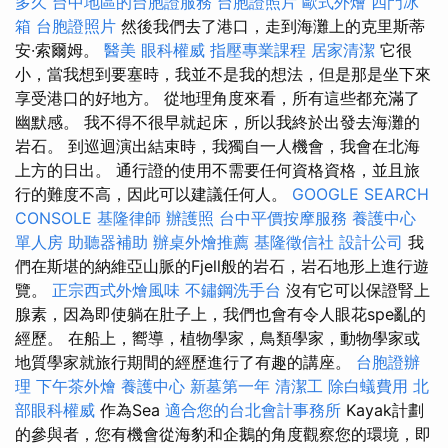
多久
台中地區的台胞證服務
台胞證照片
歐式外燴
四門冰
箱
台胞證照片
然後我們去了港口，走到海灘上的克里斯蒂
安·索爾姆。
醫美
眼科權威
指壓專業課程
居家清潔
它很
小，當我想到要塞時，我並不是我的想法，但是那是坐下來
享受港口的好地方。 從地理角度來看，所有這些都充滿了
幽默感。 我不得不很早就起床，所以我終於出發去海灘的
岩石。 到巡迴演出結束時，我獨自一人機會，我會在北海
上方的日出。 通行證的使用不需要任何資格資格，並且旅
行的難度不高，因此可以建議任何人。
GOOGLE SEARCH
CONSOLE
基隆律師
辦護照
台中平價按摩服務
養護中心
單人房
助聽器補助
辦桌外燴推薦
基隆徵信社
設計公司
我
們在斯堪的納維亞山脈的Fjell般的岩石，岩石地形上進行遊
覽。
正宗西式外燴風味
不鏽鋼洗手台
沒有它可以保證腎上
腺素，因為即使躺在肚子上，我們也會有令人眼花spe亂的
經歷。 在船上，嚮導，植物學家，鳥類學家，動物學家或
地質學家就旅行期間的經歷進行了有趣的講座。
台胞證辦
理
下午茶外燴
養護中心
新墓第一年
清潔工
除白蟻費用
北
部眼科權威
作為Sea
適合您的台北會計事務所
Kayak計劃
的參與者，您有機會從海豹和企鵝的角度觀察您的環境，即