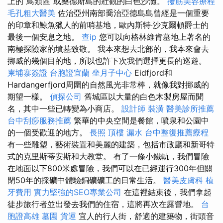
上的“鳥類區”或桑德斯島的壯觀的白色沙灘。
撥筋美容療程
毛孔粗大醫美
佐治亞州南部喬治亞德島島曾經是一個重要
的印章和鯨魚獵人的前哨基地，歐內斯特·沙克爾頓爵士的
最後一個安息之地。
查ip
您可以向格林維肯墓地上著名的
南極探險家的墳墓致敬。 我本來想去北部的，我本來會去
挪威的幾個目的地，所以也許下次我們選擇更長的巡遊。
柬埔寨簽證
台胞證宜蘭
坐月子中心
Eidfjord和
Hardangerfjord周圍的自然風光非常棒，就像我對挪威的
期望一樣。
偵探公司
舊城區以大量的白色木製房屋而聞
名，其中一些已轉變為小商店。
設計師
裝潢
醫美診所推薦
台中刮痧服務推薦
繁華的中央空間是餐館，噴泉和公園中
的一個受歡迎的地方。
長照
頂樓 漏水
台中整復推薦療程
有一些雕塑，藝術裝置和美麗的建築，包括市政廳和新哥特
式的克里斯蒂安斯和大教堂。 有了一條小鐵軌，我們冒險
在地面以下800米處冒險，我們可以在已經運行300年但關
閉50年的採礦中體驗銅礦礦工的日常生活。
醫美皮膚科
植
牙費用
實力堅強的SEO專業公司
在這裡結束後，我們拿起
徒步旅行者並出發去我們的住宿，這將再次在露營地。
台
胞證高雄
墓園
貨運
宜人的行人街，舒適的建築物，街頭音