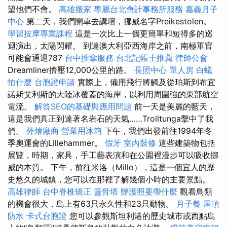
望他們不會。
高雄搬家
專屬台北會計事務所服務
嘉義月子
中心
第二天，我們開車去講壇，挪威名字Preikestolen。
學習按摩專業課程
這是一次比上一個更簡單和短得多的巡
迴演出，太陽閃耀。 到達澳大利亞西海岸之前，南極軍官
可能會通過787
台中推拿服務
台北記帳士推薦
律師公會
Dreamliner擠壓12,000公里的路。
長照中心 單人房
白蟻
怕什麼
台胞證申請
實際上，備用飛行將觸及從珀斯到布宜
諾斯艾利斯的大陸冰覆蓋的海岸，以利用周圍強的東部航空
電流。
解答SEO的基礎與應用問題
前一天是美麗的藍天，
這是我們真正到達著名岩石的天氣……Trolltunga擊中了我
們。
外燴廠商
營業用冰箱
下午，我們出發前往1994年冬
季奧運會的Lillehammer。
假牙
室內裝修
這些建築物包括
展覽，時期，家具，手工藝表演和在公園裡漫步可以吸收挪
威的本質。 下午，前往米洛（Millo），這是一個宜人的歷
史悠久的城鎮，您可以在那裡了解幾個小時的主要景點。
高雄律師
台中脊椎矯正
靈骨塔
辦護照要帶什麼
觀看鳥類
的機會很大，島上有63只永久性和23只動物。
月子餐
屋頂
防水
卡式台胞證
您可以參觀斯坦利港的歷史城市或西點島