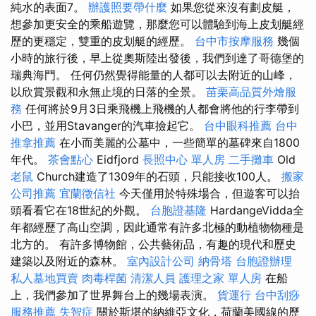
純水的表面7。
辦護照要帶什麼
如果您從來沒有劃皮艇，
想參加更安全的乘船遊覽，那麼您可以體驗到海上皮划艇經
歷的更穩定，雙重的皮划艇的經歷。
台中市按摩服務
幾個
小時的旅行後，早上從奧斯陸出發後，我們到達了哥德堡的
瑞典海門。 任何仍然覺得能量的人都可以去附近的山峰，
以欣賞景觀和永無止境的日落的全景。
苗栗高品質外燴服
務
任何將於9月3日乘飛機上飛機的人都會將他的行李帶到
小巴，並用Stavanger的汽車撿起它。
台中眼科推薦
台中
推拿推薦
在小而美麗的公墓中，一些簡單的墓碑來自1800
年代。
茶會點心
Eidfjord
長照中心 單人房
二手攤車
Old
老鼠
Church建造了1309年的石頭，只能接收100人。
搬家
公司推薦
宜蘭徵信社
今天僅用於特殊場合，但遊客可以抬
頭看看它在18世紀的外觀。
台胞證基隆
HardangeVidda全
年都經歷了高山空調，因此通常有許多北極的動植物物種是
北方的。 有許多博物館，公共藝術品，有趣的現代和歷史
建築以及附近的森林。
室內設計公司
納骨塔
台胞證辦理
私人墓地買賣
肉毒桿菌
清潔人員
護理之家 單人房
在船
上，我們參加了世界舞台上的幾場表演。
貨運行
台中刮痧
服務推薦
失智症
關於斯堪的納維亞文化，荷蘭美國線的歷