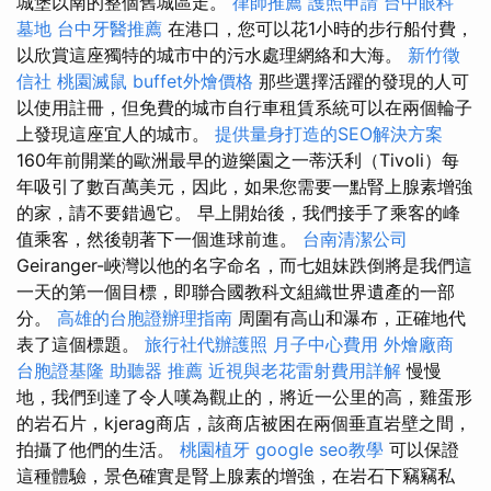
城堡以南的整個舊城區走。
律師推薦
護照申請
台中眼科
墓地
台中牙醫推薦
在港口，您可以花1小時的步行船付費，
以欣賞這座獨特的城市中的污水處理網絡和大海。
新竹徵
信社
桃園滅鼠
buffet外燴價格
那些選擇活躍的發現的人可
以使用註冊，但免費的城市自行車租賃系統可以在兩個輪子
上發現這座宜人的城市。
提供量身打造的SEO解決方案
160年前開業的歐洲最早的遊樂園之一蒂沃利（Tivoli）每
年吸引了數百萬美元，因此，如果您需要一點腎上腺素增強
的家，請不要錯過它。 早上開始後，我們接手了乘客的峰
值乘客，然後朝著下一個進球前進。
台南清潔公司
Geiranger-峽灣以他的名字命名，而七姐妹跌倒將是我們這
一天的第一個目標，即聯合國教科文組織世界遺產的一部
分。
高雄的台胞證辦理指南
周圍有高山和瀑布，正確地代
表了這個標題。
旅行社代辦護照
月子中心費用
外燴廠商
台胞證基隆
助聽器 推薦
近視與老花雷射費用詳解
慢慢
地，我們到達了令人嘆為觀止的，將近一公里的高，雞蛋形
的岩石片，kjerag商店，該商店被困在兩個垂直岩壁之間，
拍攝了他們的生活。
桃園植牙
google seo教學
可以保證
這種體驗，景色確實是腎上腺素的增強，在岩石下竊竊私