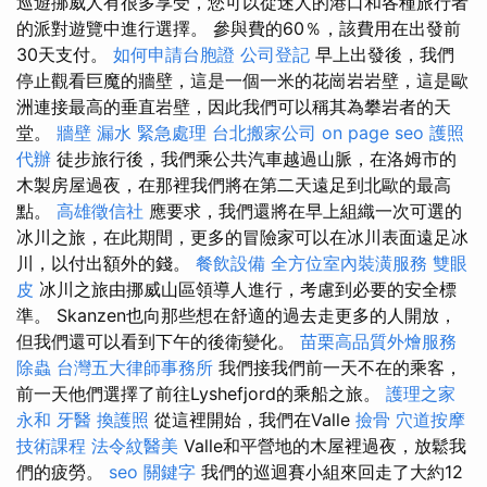
巡遊挪威人有很多享受，您可以從迷人的港口和各種旅行者
的派對遊覽中進行選擇。 參與費的60％，該費用在出發前
30天支付。
如何申請台胞證
公司登記
早上出發後，我們
停止觀看巨魔的牆壁，這是一個一米的花崗岩岩壁，這是歐
洲連接最高的垂直岩壁，因此我們可以稱其為攀岩者的天
堂。
牆壁 漏水 緊急處理
台北搬家公司
on page seo
護照
代辦
徒步旅行後，我們乘公共汽車越過山脈，在洛姆市的
木製房屋過夜，在那裡我們將在第二天遠足到北歐的最高
點。
高雄徵信社
應要求，我們還將在早上組織一次可選的
冰川之旅，在此期間，更多的冒險家可以在冰川表面遠足冰
川，以付出額外的錢。
餐飲設備
全方位室內裝潢服務
雙眼
皮
冰川之旅由挪威山區領導人進行，考慮到必要的安全標
準。 Skanzen也向那些想在舒適的過去走更多的人開放，
但我們還可以看到下午的後衛變化。
苗栗高品質外燴服務
除蟲
台灣五大律師事務所
我們接我們前一天不在的乘客，
前一天他們選擇了前往Lyshefjord的乘船之旅。
護理之家
永和
牙醫
換護照
從這裡開始，我們在Valle
撿骨
穴道按摩
技術課程
法令紋醫美
Valle和平營地的木屋裡過夜，放鬆我
們的疲勞。
seo 關鍵字
我們的巡迴賽小組來回走了大約12