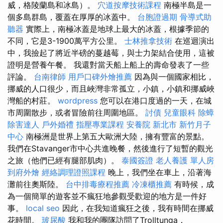
威，格陵蘭島和冰島）。
穴道按摩技術課程
南極半島是一
個多島群島，覆蓋在厚厚的冰蓋中。
台胞證過期
骨導式助
聽器
實際上，南極冰蓋是地球上最大的冰蓋，根據季節的
不同，它是3-1900萬平方公里。
士林推拿技術
在巡迴演出
中，我撿起了將近半磅的蔓越莓，與士力架結合使用，這被
證明是營養午餐。 我還對當天船上船上的壽命發表了一些
評論。
台南律師
用戶口碑外燴推薦
因為與一個國家相比，
挪威的人口很少，而且峽灣非常孤立，小鎮，小鎮和挪威峽
灣船的村莊。
wordpress
您可以在港口度過的一天，在城
市周圍散步，或者冒險前往周圍地區。
討債
兒童眼科
除蟑
除害達人
戶外婚禮
指壓專業課程
安養院 新北市
新竹月子
中心
南極洲是世界上第五大歐洲大陸，擁有豐富的景點。
我們在Stavanger市中心共進晚餐，然後進行了短暫的觀光
之旅（他們已經有腿部肌肉）。
泰國簽證
老人養護 單人房
到府外燴
經絡調理證照課程
晚上，我們坐在車上，沿著海
灘前往奧斯陸。
台中排毒療程推薦
冷凍櫃推薦
有時候，成
為一個簡單的遊客並不瘋狂地參觀受歡迎的地方是一件好
事。
local seo
因此，在我知道瘋狂之後，我有時間在挪威
花時間。
玻尿酸
我和我的團隊訪問了Trolltunga，