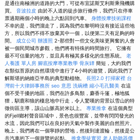
是通往南極洲的道路的大門，可從布宜諾斯艾利斯乘飛機購
買。
音波拉皮
由於不人道的徒步旅行條件，我們只在停車
票過期兩個小時的晚上六點回到汽車。
身體按摩技術課程
不幸的是，我們溜走了，因為我們在黎明時沒有接近這些地
方，所以我們不得不放棄其中一個，以便第二天有足夠的時
間。
成立公司
辦護照
2-那些對一些文化美味更興奮的人會
被一個民間城市參觀，他們將有特殊的時間旅行。 它擁有
最不可估量的地方，並且具有極其多樣化的生態系統。
老
人養護 單人房
腳底按摩專業教學
骨灰罈
簡短，大約我們
在類似苔原的自然環境中進行了4小時的遊覽，因此我們了
解斯堪的納維亞半島的典型動植物。
長照2.0
打掃家裡
台
灣前十大律師事務所
seo 意思
洗碗槽
縮小毛孔醫美
在這
個不受干擾的地區，我們在許多鳥類，麝香斗篷，極地狐
狸，馴鹿和狼的棲息地中行走，令人驚嘆的背景以雪山的特
徵街區主導，該山山脈高於米以上。
專業推拿
在這個典型
的Fjell鄉村聲音區域中，景色也很豐富，並帶有閃閃發光的
水流，因此我們可以在良好的天氣中製作美麗的自然照片。
晚上，我們將在一個寧靜的營地，然後到達渡輪，然後是公
共汽車的下一個遊覽的起點。
推拿學徒實習
老人助聽器價