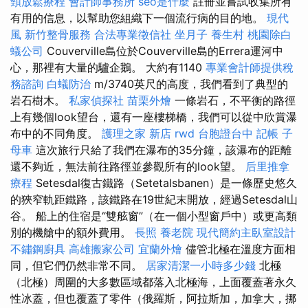
頸放鬆療程
會計師事務所
seo是什麼
註冊並嘗試收集所有
有用的信息，以幫助您組織下一個流行病的目的地。
現代
風
新竹整骨服務
合法專業徵信社
坐月子
養生村
桃園除白
蟻公司
Couverville島位於Couverville島的Errera運河中
心，那裡有大量的驢企鵝。 大約有1140
專業會計師提供稅
務諮詢
白蟻防治
m/3740英尺的高度，我們看到了典型的
岩石樹木。
私家偵探社
苗栗外燴
一條岩石，不平衡的路徑
上有幾個look望台，還有一座樓梯橋，我們可以從中欣賞瀑
布中的不同角度。
護理之家 新店
rwd
台胞證台中
記帳
子
母車
這次旅行只給了我們在瀑布的35分鐘，該瀑布的距離
還不夠近，無法前往路徑並參觀所有的look望。
后里推拿
療程
Setesdal復古鐵路（Setetalsbanen）是一條歷史悠久
的狹窄軌距鐵路，該鐵路在19世紀末開放，經過Setesdal山
谷。 船上的住宿是“雙舷窗”（在一個小型窗戶中）或更高類
別的機艙中的額外費用。
長照
養老院
現代簡約主臥室設計
不鏽鋼廚具
高雄搬家公司
宜蘭外燴
儘管北極在溫度方面相
同，但它們仍然非常不同。
居家清潔一小時多少錢
北極
（北極）周圍的大多數區域都落入北極海，上面覆蓋著永久
性冰蓋，但也覆蓋了零件（俄羅斯，阿拉斯加，加拿大，挪