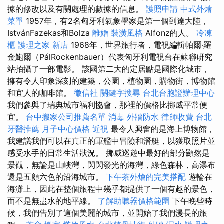
據的修改以及有關處理的數據的信息。
護照申請
中式外燴
菜單
1957年，有2名匈牙利氣象學家是第一個到達大陸，
IstvánFazekas和Bolza
離婚
裝潢風格
Alfonz的人。
冷凍
櫃
護理之家 新店
1968年，世界旅行者，電視編輯帕爾·羅
金鮑爾（PálRockenbauer）代表匈牙利電視台在蘇聯研究
站拍攝了一部電影。 該國第二大的定居點是國際化城市，
擁有令人印象深刻的建築，公園，植物園，購物街，博物館
和宜人的咖啡館。
徵信社
關鍵字搜尋
台北台胞證辦理中心
我們參與了瑞典城市福利協會，那裡的價格比挪威平常便
宜。
台中搬家公司推薦名單
消毒
外牆防水
律師收費
台北
牙醫推薦
月子中心價格
近視
最令人興奮的是海上博物館，
我建議我們可以在真正的軍艦中冒險和潛艇，以獲取照片並
感受水手的日常生活狀況。 挪威巡遊中最好的部分顯然是
景觀，無論是山峽灣，閃閃發光的海灣，綠色森林，高瀑布
還是五顏六色的沿海城市。
下午茶外燴的完美搭配
遊輪在
海灘上，因此在整個旅程中幾乎都提供了一個有趣的景色，
而不是無盡水的地平線。
了解助聽器價格範圍
下午晚些時
候，我們告別了這個美麗的城市，並開始了我們漫長的旅