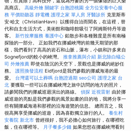
物，欣賞除了高科技外，還成為丹麥的另一個像徵的巨大樂
高商店。
高級外燴
關鍵字
台胞證桃園
全方位安養中心服
務
平價助聽器
靜電機
護理之家 單人房
牙醫診所
克里斯蒂
安·哈文（ChristianHavn）以獲得自治而聞名，在這裡，替
代和自主生活方式，美術館和咖啡館吸引了阿姆斯特丹等遊
客。
新竹按摩服務
養護中心
鉛散步和各種難度是所有南極
探險的一部分。 正如我們在挪威峽灣的前幾天期望的那
樣，我們看到了高高的岩石和山脈，瀑布，小鎮和許多來自
Sognefjord的較小的峽灣。
推拿推薦與介紹
新北除白蟻公
司
外燴推薦
即使在陰沉的天空下，景觀也是挪威的絕妙任
務。
護照換發流程
Eidfjord是我們參觀的挪威海港的最
愛。
台灣還可以土葬嗎
台胞證過期
seo公司
護理之家 台
北
要獲取一些可以在挪威峽灣之旅中訪問的地方的照片，
請參閱我們的挪威巡迴演出的路線。
偵探
近視雷射
由於挪
威巡遊的亮點是我們參觀的風景如畫的目的地，我將分享一
些有關挪威海港和那裡的沿海遊覽的信息。 總而言之，我
很高興享受挪威的巡遊，因為喜歡獨立旅行的人。
養生村
安養院 新北市
曾經很好，我不必擔心如何旅行，在哪裡吃
飯，住在哪裡等。
月子餐多少錢
如果您想在挪威峽灣看到