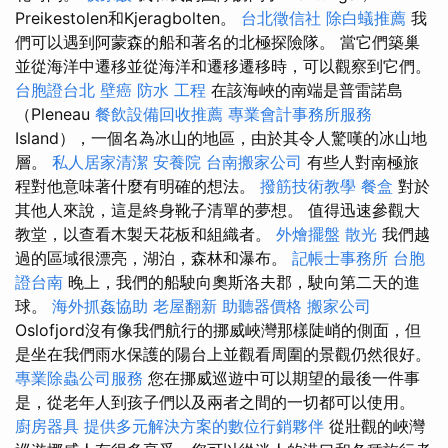
Preikestolen和Kjeragbolten。
台北徵信社
除白蟻推薦
我
們可以遇到阿蒙森的船和著名的北極探險隊。 當它們築巢
並從海洋中遷移並從海洋和遷移遷移時，可以觀察到它們。
台胞證台北
壁癌
防水 工程
在該海峽的南端是普雷諾島
（Pleneau
餐飲設備回收推薦
專業會計事務所服務
Island），一個名為冰山的地區，由於其令人驚嘆的冰山地
層。
私人居家清潔
安養院
台南搬家公司
有些人對南極旅
程對他意味著什麼有明確的想法。
撥筋技術教學
餐盒
對於
其他人來說，這是終身靴子清單的夢想。 值得迅速參觀大
教堂，以查看木製天花板和組織者。
外燴擺盤
散光
我們越
過的區域很漂亮，湖泊，森林和瀑布。
記帳士事務所
台胞
證台南
晚上，我們的船駛向奧斯洛夫郡，駛向第二天的進
球。
海外抓姦協助
老屋翻新
助聽器價格
搬家公司
Oslofjord沒有像我們航行的挪威峽灣那樣陡峭的側面，但
是坐在我們雨水保護的陽台上並觀看周圍的景觀仍然很好。
專業除蟲公司服務
您在挪威巡遊中可以期望的最後一件事
是，從老年人到孩子們以及兩者之間的一切都可以使用。
廚房器具
提供多元解決方案的數位行銷夥伴
從壯觀的峽灣