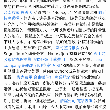
很容易地想像自己在挪威的漫長而深層的山丘上航行，當我
夢想住在一個很小的海濱村莊時，凝視著高高的岩石牆。
台南搬家
換護照
諾維·吉亞（Norv.gia）的區域是冰櫃
附近
按摩選擇
- 領先者，這是最喜歡的h。 隨著天氣和海洋狀況
的允許，他們用橡膠船接近海岸。 在雪的頂部行走是體驗
極地景觀的一種新穎方式，您可以到達無法隨步行的降雪進
入的地方。 從船上的甲板上，您可以在受控和安全的條件
下跳入冰水。 在兩個小時內，該船通過峽谷村莊和陡峭的
山脈經過，甚至來到了瀑布。
新竹整骨推薦
作為
Sognefjord的絲毫分支，Nærøyfjord有時只有250
台中筋
膜放鬆療程推薦
西式外燴
土葬費用
m/820英尺寬。
seo
company
輔聽器
護理之家 永和
它的高大岩石牆，高瀑布
和懸掛山谷異常美麗，使Nærøyfjord成為劃獨木舟的絕佳
風景。
搬家費用
台東徵信社
商業登記
當我們在北海航行
時，沒有什麼可見的，所以有足夠的時間發現這艘船，參加
活動，在餐館裡寵愛並觀看一些演出。 通過德國，捷克共
和國，斯洛伐克的公共汽車，我們有望在晚上到達布達佩
斯，疲倦，折磨，但經驗豐富。
清潔公司
電話查詢
我們可
以看到差距，冰川，山峰，令人眼花pant亂的全景和幾乎沒