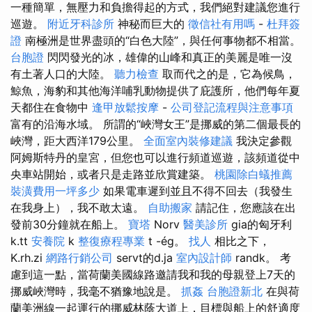
一種簡單，無壓力和負擔得起的方式，我們絕對建議您進行
巡遊。
附近牙科診所
神秘而巨大的
徵信社有用嗎
-
杜拜簽
證
南極洲是世界盡頭的“白色大陸”，與任何事物都不相當。
台胞證
閃閃發光的冰，雄偉的山峰和真正的美麗是唯一沒
有土著人口的大陸。
聽力檢查
取而代之的是，它為候鳥，
鯨魚，海豹和其他海洋哺乳動物提供了庇護所，他們每年夏
天都住在食物中
逢甲放鬆按摩
-
公司登記流程與注意事項
富有的沿海水域。 所謂的“峽灣女王”是挪威的第二個最長的
峽灣，距大西洋179公里。
全面室內裝修建議
我決定參觀
阿姆斯特丹的皇宮，但您也可以進行頻道巡遊，該頻道從中
央車站開始，或者只是走路並欣賞建築。
桃園除白蟻推薦
裝潢費用一坪多少
如果電車遲到並且不得不回去（我發生
在我身上），我不敢太遠。
自助搬家
請記住，您應該在出
發前30分鐘就在船上。
寶塔
Norv
醫美診所
gia的匈牙利
k.tt
安養院
k
整復療程專業
t -ég。
找人
相比之下，
K.rh.zi
網路行銷公司
servt的d.ja
室內設計師
randk。 考
慮到這一點，當荷蘭美國線路邀請我和我的母親登上7天的
挪威峽灣時，我毫不猶豫地說是。
抓姦
台胞證新北
在與荷
蘭美洲線一起運行的挪威林蔭大道上，目標與船上的舒適度