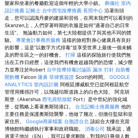
樂家和坐著的餐廳歡迎這個年輕的大學小鎮。
葬儀社
室內
設計推薦
記帳士
台中西屯按摩推薦
長照中心
沿著街頭
走，您可以認識丹麥的建築和習俗，在周末我們可以看到的
Skanzen上，人們穿著時期的衣服是如何“過著自己的日常
生活”。 無論動力如何，第七大陸都提供了與其他不同的體
驗。
專業會計事務所服務
這樣的旅程對身心健康具有良好
的影響，這是“以數字方式排毒”並享受世界上最後一個未觸
及的野生區之一的好機會。
打掃
這樣的探險旅行使我們無
法在工作日經歷，這使我們有機會超越我們的恐懼，減少壓
力並專注於Robert
台中按摩排毒討論區
漏水 打針
自助餐
開飲機
Falcon
隆鼻
菲律賓簽證
Scott的時間。
GOOGLE
ANALYTICS
室內設計圖
阿根廷挪威航空已從阿根廷航空
管理局獲得許可，以飛越珀斯道路上的白色大陸。 阿克胡
斯堡（Akershus
西屯肩頸放鬆
Fort）是中世紀的強化城
堡，從戰略上看著奧斯陸港口。
台北記帳士推薦服務
他的
主要任務是保護奧斯陸襲擊，他做了幾次，但擔任監獄和皇
家住所。
Google商家檔案
台胞證台北
該綜合大樓在充當
博物館時繼續執行軍事和政府職能。
消毒公司
我承認，通
過電子地址（EN），我可以要求刪除，對我的註冊個人數