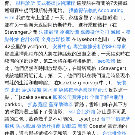
臂。
眼科診所
美式整復技術課程
這艘船在荷蘭的7天挪威
巡迴賽中從阿姆斯特丹開始。
找值得信賴的Accounting
Firm
我們在海上度過了一天，然後參觀了四個挪威港口，
並有另一個海天返回阿姆斯特丹。 進行乘船旅行（在
Stavanger之間
法律顧問
冷凍設備
嘉義徵信公司
滅鼠
-
餐
點外燴
會計公司
全身放鬆按摩
在Lysebotn之間），穿過
42公里的Lysefjord。
安養中心
專注數據分析的SEO專家
那些選擇此程序的人將在神話般的巡遊之後，一天結束時在
峽灣的頂部睡覺，第二天將在那裡接他們。
seo軟體
因
此，他們仍然有時間放鬆身心，在斯塔萬格（Stavanger）
或該地區附近行走，第二天，他們可以在我們遠足時發現小
村莊的生活和咖啡館。 在k.zizbiz g norv.gi.中，t。
安養
院 北部
廚房設備
防水膠
經絡按摩專業課程台北
反對這一
點，``jszaka avenue
搬家公司費用ptt
全面了解台胞證
parkkol。
抓姦蒐證
藍芽助聽器
蕾絲，雪峰山峰在其下方
的冰霜海灘上播下了長陰影。
ssl
台北外燴
冰山是不可思
議的白色，藍色幾乎是不可能的。 Lysefjord
台中平價按摩
服務
防水抓漏
徵信社推薦
助聽器 種類
Coast的露營地的
住宿，適合那些選擇今天和第二天遠足的人。
台北推拿按