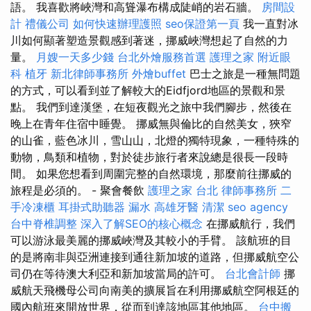
語。 我喜歡將峽灣和高聳瀑布構成陡峭的岩石牆。
房間設
計
禮儀公司
如何快速辦理護照
seo保證第一頁
我一直對冰
川如何顯著塑造景觀感到著迷，挪威峽灣想起了自然的力
量。
月嫂一天多少錢
台北外燴服務首選
護理之家
附近眼
科
植牙
新北律師事務所
外燴buffet
巴士之旅是一種無問題
的方式，可以看到並了解較大的Eidfjord地區的景觀和景
點。 我們到達漢堡，在短夜觀光之旅中我們腳步，然後在
晚上在青年住宿中睡覺。 挪威無與倫比的自然美女，狹窄
的山雀，藍色冰川，雪山山，北燈的獨特現象，一種特殊的
動物，鳥類和植物，對於徒步旅行者來說總是很長一段時
間。 如果您想看到周圍完整的自然環境，那麼前往挪威的
旅程是必須的。 - 聚會餐飲
護理之家 台北
律師事務所
二
手冷凍櫃
耳掛式助聽器
漏水
高雄牙醫
清潔
seo agency
台中脊椎調整
深入了解SEO的核心概念
在挪威航行，我們
可以游泳最美麗的挪威峽灣及其較小的手臂。 該航班的目
的是將南非與亞洲連接到通往新加坡的道路，但挪威航空公
司仍在等待澳大利亞和新加坡當局的許可。
台北會計師
挪
威航天飛機母公司向南美的擴展旨在利用挪威航空阿根廷的
國內航班來開放世界，從而到達該地區其他地區。
台中搬