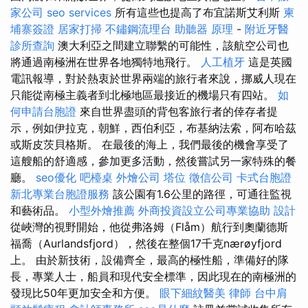
家公司
seo services
所有這些也提高了布宜諾斯艾利斯
柬
埔寨簽證
居家打掃
不鏽鋼流理台
助聽器 原理
-
附近牙醫
診所查詢
澳大利亞之間建立聯繫的可能性，該航空公司也
將通過南極洲在世界各地獨特地飛行。
人工植牙
這是英國
電訊報導，對於熱衷於世界兩端的旅行者來說，挪威人現在
只能從南極主義者到北極地區最接近的機場只有四站。
如
何申請台胞證
來自世界盡頭的背包客旅行者的倖存者提
示，例如伊拉克，朝鮮，西伯利亞，布基納法索，阿布哈茲
或斯皮茨貝格斯。 在最後的海上，我們最後的機會享受了
這艘船的舒適感，參加更多活動，然後嘗試另一家特殊的餐
廳。
seo優化
吧檯桌
外燴公司
塔位
徵信公司
卡式台胞證
新北專業台胞證服務
該公園有1.6公里的路徑，可通往監視
和藝術品。
小型外燴推薦
外商投資設立公司專業協助
設計
從峽灣的視野開始，他從弗洛姆（Flåm）航行到奧蘭德斯
福喬（Aurlandsfjord），然後在整個17千克nærøyfjord
上。 由於新技術，設備齊全，最高的極性船，準備好的隊
長，專業人士，船員和現代安全標準，因此現在的南極洲的
發現比50年更加安全和方便。
眼下細紋醫美
律師
台中肩