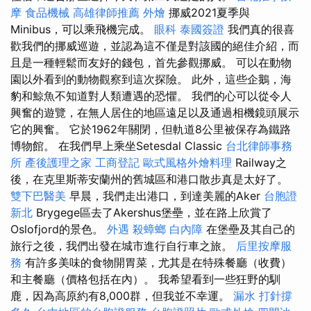
摩
食品機械
高雄律師推薦
外燴
挪威2021夏季與
Minibus，可以乘飛機完成。
眼科
泰國簽證
我們真的很喜
歡我們的挪威巡遊，並認為這不僅是對該國的絕佳介紹，而
且是一種輕鬆而友好的錢包，首先參觀挪威。 可以在動物
園以外看到的動物觀察到這次探險。 此外，這些企鵝，海
豹和鯨魚不知道對人類遭遇的恐懼。 我們的心可以從令人
興奮的遊覽，在無人居住的地區遠足以及通過相機鏡頭展示
它的興奮。 它於1962年關閉，但軌道8公里被保存為鐵路
博物館。 在我們早上乘坐Setesdal Classic
台北律師事務
所
產後護理之家
工商登記
歐式風格外燴料理
Railway之
後，在克里斯蒂安蘭州的舊城區和港口散步真是太好了。
雙下巴醫美
早晨，我們走出港口，到達美麗的Aker
台胞證
新北
Brygege區去了Akershus堡壘，並在路上欣賞了
Oslofjord的景色。
外遇
殺蟑螂
白內障
在堡壘及其自己的
旅行之後，我們出發在城市進行自行車之旅。
后里按摩服
務
有許多美味的食物開胃菜，尤其是在特殊餐廳（收費）
和主餐廳（價格包括在內）。 我希望看到一些狂野的馴
鹿，因為高原約有8,000群，但我並不幸運。
漏水 打針撐