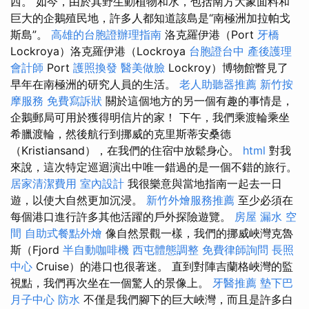
西。 如今，由於其野生動植物和水，包括南方大象面料和
巨大的企鵝殖民地，許多人都知道該島是“南極洲加拉帕戈
斯島”。
高雄的台胞證辦理指南
洛克羅伊港（Port
牙橋
Lockroya）洛克羅伊港（Lockroya
台胞證台中
產後護理
會計師
Port
護照換發
醫美做臉
Lockroy）博物館瞥見了
早年在南極洲的研究人員的生活。
老人助聽器推薦
新竹按
摩服務
免費寫訴狀
關於這個地方的另一個有趣的事情是，
企鵝郵局可用於獲得明信片的家！ 下午，我們乘渡輪乘坐
希臘渡輪，然後航行到挪威的克里斯蒂安桑德
（Kristiansand），在我們的住宿中放鬆身心。
html
對我
來說，這次特定巡迴演出中唯一錯過的是一個不錯的旅行。
居家清潔費用
室內設計
我很樂意與當地指南一起去一日
遊，以使大自然更加沉浸。
新竹外燴服務推薦
至少必須在
每個港口進行許多其他活躍的戶外探險遊覽。
房屋 漏水
空
間
自助式餐點外燴
像自然景觀一樣，我們的挪威峽灣克魯
斯（Fjord
半自動咖啡機
西屯體態調整
免費律師詢問
長照
中心
Cruise）的港口也很著迷。 直到對陣吉蘭格峽灣的監
視點，我們再次坐在一個驚人的景像上。
牙醫推薦
墊下巴
月子中心
防水
不僅是我們腳下的巨大峽灣，而且是許多白