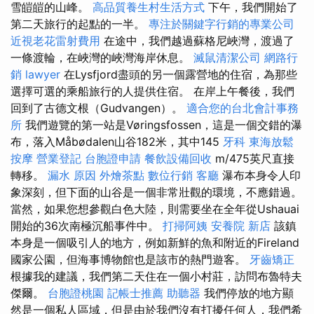
雪皚皚的山峰。
高品質養生村生活方式
下午，我們開始了
第二天旅行的起點的一半。
專注於關鍵字行銷的專業公司
近視老花雷射費用
在途中，我們越過蘇格尼峽灣，渡過了
一條渡輪，在峽灣的峽灣海岸休息。
滅鼠清潔公司
網路行
銷
lawyer
在Lysfjord盡頭的另一個露營地的住宿，為那些
選擇可選的乘船旅行的人提供住宿。 在岸上午餐後，我們
回到了古德文根（Gudvangen）。
適合您的台北會計事務
所
我們遊覽的第一站是Vøringsfossen，這是一個交錯的瀑
布，落入Måbødalen山谷182米，其中145
牙科
東海放鬆
按摩
營業登記
台胞證申請
餐飲設備回收
m/475英尺直接
轉移。
漏水 原因
外燴茶點
數位行銷
客廳
瀑布本身令人印
象深刻，但下面的山谷是一個非常壯觀的環境，不應錯過。
當然，如果您想參觀白色大陸，則需要坐在全年從Ushauai
開始的36次南極沉船事件中。
打掃阿姨
安養院 新店
該鎮
本身是一個吸引人的地方，例如新鮮的魚和附近的Fireland
國家公園，但海事博物館也是該市的熱門遊客。
牙齒矯正
根據我的建議，我們第二天住在一個小村莊，訪問布魯特夫
傑爾。
台胞證桃園
記帳士推薦
助聽器
我們停放的地方顯
然是一個私人區域，但是由於我們沒有打擾任何人，我們希