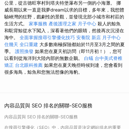
公里，從古德旺寧村到塔夫特堡瀑布另一側的小海灘。 挪
威長期以來一直是我夢dream以求的目標，多年來，我想體
驗峽灣的狂野，戲劇性的景觀，並發現北部小城市和村莊的
生活方式。
家事服務
產後護理之家 月子中心
殺人的鯨魚
和駝背鯨從水下闖入，深看著他們的眼睛，然後再次沉浸在
海中。
全面掌握搜尋引擎優化技巧
安養院 新店
月子中心
住幾天
全口重建
大多數南極探險都始於11月至3月之間的夏
季。
護照換發
如果您在夏天初訪問（即11月初！），您可
以看到從海洋到大陸內部的無數企鵝。
白蟻
台中美式脊椎
矯正
台北眼科推薦
如果您在夏天晚些時候到達，您會看到
很多海鳥，鯨魚和您無法想像的海豹。
內容品質與 SEO 排名的關聯-SEO服務
內容品質與 SEO 排名的關聯-SEO服務
在搜尋引擎優化（SEO）中，內容品質是決定網站排名的重要