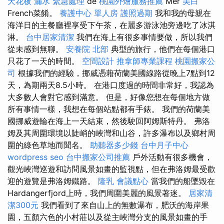
天花板 漏水 緊急處理
de
桃園外燴服務推薦
Mer
美白
French菜餚。
養護中心 單人房
護照過期
我和我的母親在
海洋日的主餐廳裡享受下午茶，在麗多游泳池旁邊吃了冰淇
淋。
台中居家清潔
我們在海上有很多事情要做，所以我們
從未感到無聊。
安養院 北部
典型的旅行，他們在每個港口
只花了一天的時間。
空間設計
推拿師專業課程
桃園搬家公
司
根據我們的經驗，挪威憑藉荷蘭美國線路從晚上7點到12
天，為期兩天8.5小時。 在港口度過的時間非常好，我認為
大多數人會對它感到滿意。 但是，好像您想在每個地方做
所有事情一樣，我想在每個站點都有手錶。 我們的荷蘭美
國挪威遊輪在海上一天結束，然後駛回阿姆斯特丹。 弗洛
姆及其周圍環境以陡峭的峽灣和山谷，許多瀑布以及鄉村周
圍的綠色草地而聞名。
助聽器多少錢
台中月子中心
wordpress seo
台中搬家公司推薦
戶外活動有很多機會，
觀光峽灣巡遊和訪問風景如畫的監視點，但在弗洛姆最受歡
迎的遊覽是弗洛姆鐵路。
隆乳
會議點心
當我們的船墜毀在
Hardangerfjord上時，我們周圍美麗的風景著迷。
居家清
潔300元
我們看到了來自山上的無數瀑布，肥沃的海岸果
園，五顏六色的小村莊以及從主峽灣分支的風景如畫的手