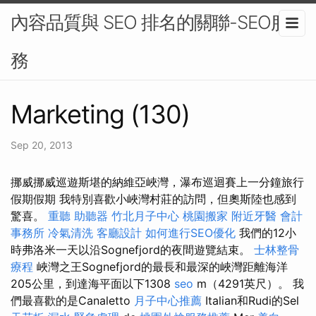
內容品質與 SEO 排名的關聯-SEO服
務
Marketing (130)
Sep 20, 2013
挪威挪威巡遊斯堪的納維亞峽灣，瀑布巡迴賽上一分鐘旅行
假期假期 我特別喜歡小峽灣村莊的訪問，但奧斯陸也感到
驚喜。
重聽 助聽器
竹北月子中心
桃園搬家
附近牙醫
會計
事務所
冷氣清洗
客廳設計
如何進行SEO優化
我們的12小
時弗洛米一天以沿Sognefjord的夜間遊覽結束。
士林整骨
療程
峽灣之王Sognefjord的最長和最深的峽灣距離海洋
205公里，到達海平面以下1308
seo
m（4291英尺）。 我
們最喜歡的是Canaletto
月子中心推薦
Italian和Rudi的Sel