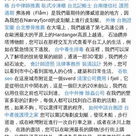
格
台中律師推薦
臥式冷凍櫃
台北記帳士
台南徵信社
護照
過期
弗洛姆（Flåm）是我們最期待的挪威巡遊的地方，因
為我想在Nærøyfjord的皮划艇上進行皮划艇。
外燴
台胞證
宜蘭
台北整骨推薦
在大壩上，我們越過了第七高速公路，
在歐洲最大的平原上的Hardanger高原上越過。 石油鑽井
塔博物館，您可以在那裡交互方式查看平台工人的生活，例
如在緊急情況下逃脫。
台中養生排毒
在這裡，我們可以深
入了解塔的技術發展的細節，通過一部3D電影，我們將介
紹石油史。
會計師證照
法律事務所
裝潢設計
另外，您可
以看到市中心看到當地人的心情，建築和日常生活。
谷歌
seo
在這座城市附近是一個sverd
清潔公司費用
i fjell，它
是從明信片中聞名的，這是一個巨大的20米劍山，我們在
佔用住宿之前也可以到達。
台中外燴
除蟲公司
在我們的豐
富多彩的計劃中，每個人都可以找到自己喜歡的活動，當
然，如果不夠，可以選擇可選的程序。
如何申請台胞證
台
中產後護理之家
您可以嘗試海劃皮划艇，發現木船，步行
巡遊，或在峽灣附近進行一次自行車之旅，或者在冰川上散
步。 在路的盡頭，您可以在歐洲最長的購物/步行街上購