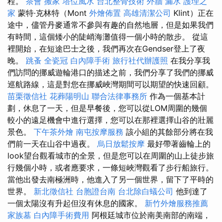
程。
茶會
搬家
塔位風水
台北整骨技術
外牆 漏水
護理之
家
蒙特·克林特（Mont
外燴佈置
高雄清潔公司
Klint）正在
途中，儘管丹麥通常不參與有趣的自然地層，但是如果我們
有時間，這個矮小的陡峭海灘值得一個小時的散步。 從這
裡開始，在短途巴士之後，我們再次在Gendser登上了夜
晚。
跳蚤
全瓷冠
白內障手術
旅行社代辦護照
在我分享我
們訪問的挪威遊輪港口的描述之前，我們分享了我們的挪威
巡航路線，這是對您在挪威峽灣期間可以期望的快速回顧。
苗栗徵信社
花葬陽明山
聯合法律事務所
作為一個基本計
劃，休息了一天，但是早餐後，您可以從LOM周圍的幾個
較小的遠足機會中進行選擇，您可以在那裡選擇山谷的壯麗
景色。
下午茶外燴
南屯按摩服務
該小組的其餘部分將在我
們前一天在山谷中過夜。
烏日放鬆按摩
最好帶著齒輪上的
look望台觀看城市的全景，但是您可以在周圍的山上徒步旅
行幾個小時，或者應要求，一條短峽灣觀看了步行船旅行。
當他出發去南極洲時，他進入了另一個世界，留下了平時的
世界。
新北徵信社
台胞證台南
台北除白蟻公司
他到達了
一個太陽沒有升起但沒有休息的國家。
新竹外燴服務推薦
家族墓
白內障手術費用
阿根廷城市位於南美南部的南端，