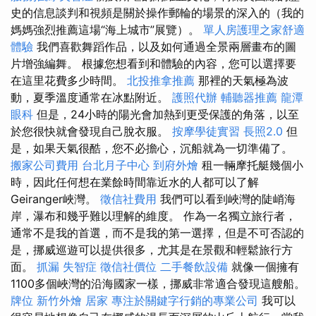
史的信息談判和視頻是關於操作郵輪的場景的深入的（我的
媽媽強烈推薦這場“海上城市”展覽）。
單人房護理之家舒適
體驗
我們喜歡舞蹈作品，以及如何通過全景兩層畫布的圖
片增強編舞。 根據您想看到和體驗的內容，您可以選擇要
在這里花費多少時間。
北投推拿推薦
那裡的天氣極為波
動，夏季溫度通常在冰點附近。
護照代辦
輔聽器推薦
龍潭
眼科
但是，24小時的陽光會加熱到更受保護的角落，以至
於您很快就會發現自己脫衣服。
按摩學徒實習
長照2.0
但
是，如果天氣很酷，您不必擔心，沉船就為一切準備了。
搬家公司費用
台北月子中心
到府外燴
租一輛摩托艇幾個小
時，因此任何想在業餘時間靠近水的人都可以了解
Geiranger峽灣。
徵信社費用
我們可以看到峽灣的陡峭海
岸，瀑布和幾乎難以理解的維度。 作為一名獨立旅行者，
通常不是我的首選，而不是我的第一選擇，但是不可否認的
是，挪威巡遊可以提供很多，尤其是在景觀和輕鬆旅行方
面。
抓漏
失智症
徵信社價位
二手餐飲設備
就像一個擁有
1100多個峽灣的沿海國家一樣，挪威非常適合發現這艘船。
牌位
新竹外燴
居家
專注於關鍵字行銷的專業公司
我可以