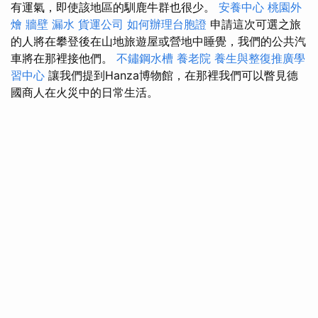
有運氣，即使該地區的馴鹿牛群也很少。
安養中心
桃園外
燴
牆壁 漏水
貨運公司
如何辦理台胞證
申請這次可選之旅
的人將在攀登後在山地旅遊屋或營地中睡覺，我們的公共汽
車將在那裡接他們。
不鏽鋼水槽
養老院
養生與整復推廣學
習中心
讓我們提到Hanza博物館，在那裡我們可以瞥見德
國商人在火災中的日常生活。