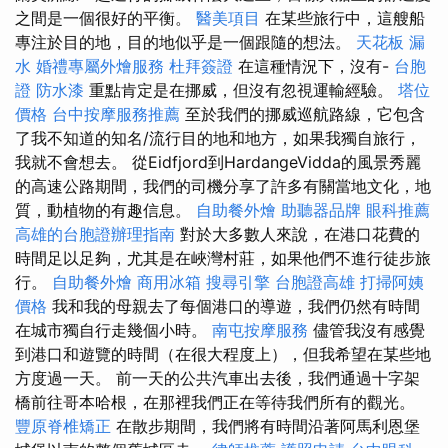
之間是一個很好的平衡。
醫美項目
在某些旅行中，這艘船
專注於目的地，目的地似乎是一個跟隨的想法。
天花板 漏
水
婚禮專屬外燴服務
杜拜簽證
在這種情況下，沒有-
台胞
證
防水漆
重點肯定是在挪威，但沒有忽視運輸經驗。
塔位
價格
台中按摩服務推薦
至於我們的挪威巡航路線，它包含
了我不知道的知名/流行目的地和地方，如果我獨自旅行，
我就不會想去。 從Eidfjord到HardangeVidda的風景秀麗
的高速公路期間，我們的司機分享了許多有關當地文化，地
質，動植物的有趣信息。
自助餐外燴
助聽器品牌
眼科推薦
高雄的台胞證辦理指南
對於大多數人來說，在港口花費的
時間足以足夠，尤其是在峽灣村莊，如果他們不進行徒步旅
行。
自助餐外燴
商用冰箱
搜尋引擎
台胞證高雄
打掃阿姨
價格
我和我的母親去了每個港口的導遊，我們仍然有時間
在城市獨自行走幾個小時。
南屯按摩服務
儘管我沒有感覺
到港口和遊覽的時間（在很大程度上），但我希望在某些地
方度過一天。 前一天的公共汽車出去後，我們通過十字架
橋前往哥本哈根，在那裡我們正在等待我們所有的觀光。
豐原脊椎矯正
在散步期間，我們將有時間沿著阿馬利恩堡