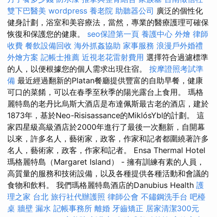
雙下巴醫美
wordpress
養老院
助聽器公司
廣泛的個性化
健身計劃，浴室和美容療法，當然，專業的醫療護理可確保
恢復和保護您的健康。
seo保證第一頁
養護中心
外燴
律師
收費
餐飲設備回收
海外抓姦協助
家事服務
浪漫戶外婚禮
外燴方案
記帳士推薦
近視老花雷射費用
選擇符合過濾標準
的人，以便根據您的個人需求出現住宿。
按摩證照考試準
備
最近經過翻新的Platan餐廳提供豐富的自助早餐，健康
可口的菜餚，可以在春季至秋季的陽光露台上食用。 瑪格
麗特島的老丹比烏斯大酒店是布達佩斯最古老的酒店，建於
1873年，基於Neo-Risisassance的MiklósYbl的計劃。 這
家四星級高級酒店於2000年進行了最後一次翻新，自開幕
以來，許多名人，藝術家，政客，作家和記者都圍繞著許多
名人，藝術家，政客，作家和記者。 Ensa Thermal Hotel
瑪格麗特島（Margaret Island） - 擁有訓練有素的人員，
高質量的服務和技術設備，以及各種提供各種活動和會議的
食物和飲料。 我們瑪格麗特島酒店的Danubius Health
護
理之家 台北
旅行社代辦護照
律師公會
不鏽鋼洗手台
吧檯
桌
牆壁 漏水
記帳事務所
離婚
牙齒矯正
居家清潔300元