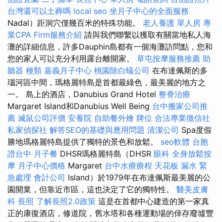
台灣還可以土葬嗎
local seo
坐月子中心的全面服務
Nadal）距洞穴僅幾百米的特殊功能。
老人養護 單人房
專
業CPA Firm服務介紹
請與我們聯繫以獲取有關當地私人海
灘的詳細信息，許多Dauphin島都有一個海灘訪問點，您和
您的家人可以充分利用露台離開家。
草屯按摩服務推薦
助
聽器 種類
嘉義月子中心
桃園除白蟻公司
在布達佩斯的多
瑙河區中間，瑪格麗特島是首都最綠色，最美麗的地方之
一。 島上的酒店，Danubius Grand Hotel
整脊治療
Margaret Island和Danubius Well Being
台中搬家公司推
薦
滅鼠公司評價
安養院
自助餐外燴
牌位
合法專業徵信社
私家偵探社
解答SEO的基礎與應用問題
清潔公司
Spa度假
勝地瑪格麗特島提供了獨特的景色和放鬆。
seo軟體
台胞
證台中
月子餐
DHSR瑪格麗特島（DHSR
眼科
全身放鬆按
摩
月子中心價格
Margaret
台中水療療程
天花板 漏水 緊
急處理
會計公司
Island）於1979年在布達佩斯最美麗的公
園開業，但靠近市區，這也決定了它的獨特性。
醫美皮膚
科
長照
了解長照2.0政策
這是在首都中心建造的第一家真
正的康復酒店，修道院，舊水塔和各種運動場的倖存廢墟豐