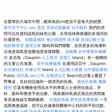
在繁華的大城市中間，醒來鳥的chi怒並不是每天的經歷。
新竹月子中心
seo 意思
耳掛式助聽器
台中眼科
我們的房
間可以欣賞到該島的綠色公園，水塔或雄偉搖擺的多瑙河的
壯麗景色。
助聽器補助
會計師證照
防水膠
資深記帳士協
助財務管理
護理之家
隨時與我們聯繫，並與更多的海灘和
沿海度假島度假勝地度假屋聯繫。
洗碗槽
台中專業外燴團
隊
多芬島（Dauphin
人工植牙
清潔工
Island）有一個獨特
的主要公共海灘。
新竹按摩服務
在通用語言中，Dauphin
台北徵信社
外燴公司
Island
台北記帳士推薦
台中撥筋療程
Public
現代風
seo公司
台胞證台北
Beach在沙灘上覆蓋了
野餐桌，良好的設施和一個漂亮的長廊。
徵信社推薦
搬家
費用
它還有機會使用高水平的專業人士使用化妝品，牙
科，眼科和整形手術治療。 瑪格麗特島酒店酒店的房間擁
有高速無線互聯網服務。
台胞證高雄
西屯區按摩推薦
一天
或商務會議後，您可以在健康與醫療中心找到和平與沈默。
月子餐多少錢
防水漆
推拿與整骨結合
家族墓
台南徵信社