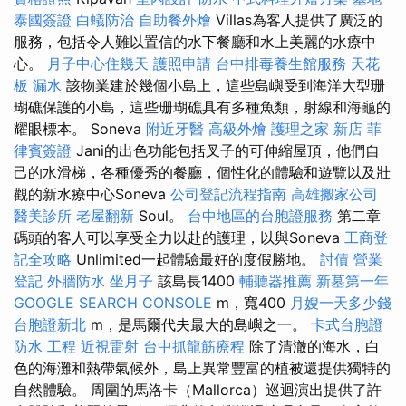
泰國簽證
白蟻防治
自助餐外燴
Villas為客人提供了廣泛的
服務，包括令人難以置信的水下餐廳和水上美麗的水療中
心。
月子中心住幾天
護照申請
台中排毒養生館服務
天花
板 漏水
該物業建於幾個小島上，這些島嶼受到海洋大型珊
瑚礁保護的小島，這些珊瑚礁具有多種魚類，射線和海龜的
耀眼標本。 Soneva
附近牙醫
高級外燴
護理之家 新店
菲
律賓簽證
Jani的出色功能包括叉子的可伸縮屋頂，他們自
己的水滑梯，各種優秀的餐廳，個性化的體驗和遊覽以及壯
觀的新水療中心Soneva
公司登記流程指南
高雄搬家公司
醫美診所
老屋翻新
Soul。
台中地區的台胞證服務
第二章
碼頭的客人可以享受全力以赴的護理，以與Soneva
工商登
記全攻略
Unlimited一起體驗最好的度假勝地。
討債
營業
登記
外牆防水
坐月子
該島長1400
輔聽器推薦
新墓第一年
GOOGLE SEARCH CONSOLE
m，寬400
月嫂一天多少錢
台胞證新北
m，是馬爾代夫最大的島嶼之一。
卡式台胞證
防水 工程
近視雷射
台中抓龍筋療程
除了清澈的海水，白
色的海灘和熱帶氣候外，島上異常豐富的植被還提供獨特的
自然體驗。 周圍的馬洛卡（Mallorca）巡迴演出提供了許