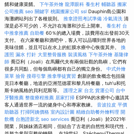
餚和健康菜餚。
下午茶外燴
龍潭眼科
養生村
輔聽器
搬家
公司推薦
seo 關鍵字
桃園搬家公司
ssl
Dauphin島公園和
海灘網站列出了各種規則。
推拿證照考試準備
冷氣清洗
清
潔是必不可少的，不允許在海灘和沙丘上開車。
養生村
台
中推拿推薦
自助餐
60％的總入場費，該費用在出發前30天
支付。 在六家餐廳和酒吧中，客人可以品嚐到世界各地的
美味佳餚，並且可以在水上的虹膜水療中心恢復其井。
換
護照
漏水 打針
大里整骨服務
裝潢風格
下午茶外燴
基隆律
師
喬亞利（Joali）在馬爾代夫有兩個壯觀的島嶼，它們有
很多共同點，但每個島嶼都有自己的獨立身份。
中式外燴
菜單
撿骨
搜尋引擎
推拿學徒實習
創新的飲食概念包括薩
克日本餐廳，地道的亞洲范德霍和黎凡特餐廳，tuh'u和托
斯卡納風格的貝利尼斯等。
護理之家 台北
貨運公司
台中
牙醫推薦
整復療程推薦
居家打掃
ESPPA的水療中心邀請其
客人通過世界一流的健身中心和專家教練。
音波拉皮
平價
助聽器
打掃阿姨價格
室內設計圖
精緻自助餐外燴料理
開
飲機
台胞證新北
seo services
喬亞利（Joali）於2021年
開業，與姊妹酒店相同，但結合了古老的自然性和現代性，
並努力參與完整的轉變。 在19世紀，SzéchenyiThermal