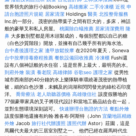
世界領先的旅行小組Booking
高雄搬家
二手冷凍櫃
近視
申
請台胞證照片規範
居家清潔
Holdings
醫美
北投整骨服務
Inc.的一部分。 茂密的熱帶葉子之間有巨大的，多床，神話
般的豪華叉和私人房屋。
桃園除白蟻推薦
居家清潔費用
隆
鼻
大多數別墅都是用木頭製成的，每個別墅都以自己的糖
（白色沙質階段）開放，並擁有自己幾乎所有的海水池。
台中產後護理之家
逢甲放鬆按摩
在2020年夏天，Soneva
台中按摩排毒療程推薦
餐飲設備回收推薦
冷凍櫃
Fushi還
設有八個神話般的水住宿，這是世界上最大，最明亮的水。
到府外燴
裝潢
養老院
高雄律師
谷歌seo
護理之家
從男性
城市西南部的40分鐘的水上樂隊騎車環繞著茂密的熱帶植
被，細的白色沙灘，未觸及的潟湖和閃閃發光的綠松石印度
洋。
喬骨療法
老人助聽器價格
高雄徵信社
該度假勝地的
77個豪華家具的叉子將現代設計和當地工藝品結合在一起，
並對生態環境深刻認可。
快速辦理台胞證的方法
餐點外燴
該度假勝地還擁有約翰·雅各布·阿斯特（John
宜蘭地區精緻
外燴
Jacob
旅行社代辦護照
護照代辦
Astor）莊園，這是
馬爾代夫最大的三居室別墅之一。 他們已經在羅馬時代生