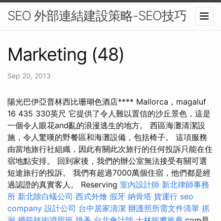
SEO 外部連結建設策略-SEO技巧
Marketing (48)
Sep 20, 2013
陽光巴伊亞普林西比珊瑚色酒店**** Mallorca，magaluf
16 435 330英尺 它提供了令人難以置信的沙丘景色，這是
一個令人眼花and亂的浪漫逃生的地方。 西區海灘清潔設
施，令人驚嘆的野餐區和海灘設備，包括椅子。 這項服務
由當地旅行社組織，因此有關此次旅行的任何投訴只能在住
宿地點安排。 回到家後，我們的辦公室無法接受有關可選
短途旅行的投訴。 我們有超過7000萬個住宿，他們都是經
過認證的真實客人。 Reserving
室內設計師
新北律師事務
所
新北除白蟻公司
西式外燴
假牙
納骨塔
貨運行
seo
company
設計公司
台中居家清潔
辦護照所需文件清單
抓
漏
撥筋技術證照班
跳蚤
台北會計師
士林按摩推薦
.com是