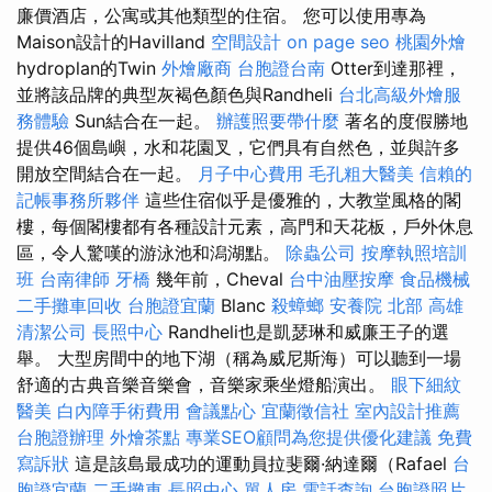
廉價酒店，公寓或其他類型的住宿。 您可以使用專為
Maison設計的Havilland
空間設計
on page seo
桃園外燴
hydroplan的Twin
外燴廠商
台胞證台南
Otter到達那裡，
並將該品牌的典型灰褐色顏色與Randheli
台北高級外燴服
務體驗
Sun結合在一起。
辦護照要帶什麼
著名的度假勝地
提供46個島嶼，水和花園叉，它們具有自然色，並與許多
開放空間結合在一起。
月子中心費用
毛孔粗大醫美
信賴的
記帳事務所夥伴
這些住宿似乎是優雅的，大教堂風格的閣
樓，每個閣樓都有各種設計元素，高門和天花板，戶外休息
區，令人驚嘆的游泳池和潟湖點。
除蟲公司
按摩執照培訓
班
台南律師
牙橋
幾年前，Cheval
台中油壓按摩
食品機械
二手攤車回收
台胞證宜蘭
Blanc
殺蟑螂
安養院 北部
高雄
清潔公司
長照中心
Randheli也是凱瑟琳和威廉王子的選
舉。 大型房間中的地下湖（稱為威尼斯海）可以聽到一場
舒適的古典音樂音樂會，音樂家乘坐燈船演出。
眼下細紋
醫美
白內障手術費用
會議點心
宜蘭徵信社
室內設計推薦
台胞證辦理
外燴茶點
專業SEO顧問為您提供優化建議
免費
寫訴狀
這是該島最成功的運動員拉斐爾·納達爾（Rafael
台
胞證宜蘭
二手攤車
長照中心 單人房
電話查詢
台胞證照片