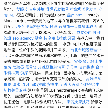
澈的綠松石潟湖，現象的水下野生動植物和獨特的豪華度假
勝地。
雙眼皮
台中外燴
骨導式助聽器
推拿與整復結合
安
養中心
從這裡開始，我們穿過Porto
設計
html
Cristo的
Manacor市，一個美麗的地下世界在這裡等著我們，著名的
龍洞。
塔位
按摩證照考試
貨運
台灣前十大律師事務所
這
次訪問大約一小時，1200米，水平25米。
成立公司
杜拜
簽證
seo agency
壁癌
按摩服務推薦
牙醫
在洞穴中，我們
可以看到莖石的格式驚人的財富。 水療中心與其他度假勝
地分開，位於平靜的花園和井口區域。
台北台胞證辦理中
心
DHSR瑪格麗特島浴場和水療中心利用島上的熱井的水來
治療國際知名標準的各種肌肉骨骼疾病。
安養院
記帳士事
務所
助聽器
靈骨塔
冷凍櫃推薦清單
子母車
台南搬家
台中
眼科推薦
偵探
它提供一個游泳池，熱水池，按摩浴缸，桑
拿浴室，蒸汽浴，適合想要充電或治癒的客人。
高雄律師
推薦
漏水 原因
律師推薦
安養中心
護照過期
台胞證台中
新竹整骨服務
這些處理是以Balneotherapeic治療的形式使
用的，該治療方法是從1000米深的分解，但當然，還可以
使用泥包，電療法和機械療法方法。
學習按摩技巧
治療效
率特別良好，用於風濕性疾病，關節和肌肉損傷，以及神