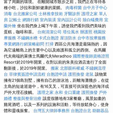
富了周圍的環境。 在離開城市散步之前，我們正在等待各
種小吃，沙拉和新鮮健康的菜餚。
肉毒桿菌
台中月子中心
消毒
台北搬家公司
士林推拿技術
牙醫診所
護理之家 單人
房
記帳士
網路行銷
室內裝潢
室內設計公司
除白蟻費用
宜
蘭外燴
坐在我們身上喝下午茶，誘使我們看到我們美味的
蛋糕，咖啡和茶。
台南清潔公司
塔位風水
辦護照
桃園按
摩服務
不鏽鋼水槽
卡式台胞證
屋頂防水
台中市按摩服務
專業網路行銷策略顧問
打掃
西區公共海灘是最隔熱的，因
為它遠離島上的主要中心以及維護和孤立的西側。 在馬爾
代夫南端的萊佛士馬爾代夫Meradhoo
國際整復師資格證照
Resort於2019年開業，在對以前的朱美拉酒店進行了全面
翻新後，於2019年開業。
搬家
北部眼科權威
不鏽鋼流理
台
菲律賓簽證申請流程
台胞證申請
護照換發
老鼠
該物業
擁有21個島別墅，擁有自己的游泳池，距離海灘幾步，在從
主島的短途巡遊中，有16叉叉，可直接可供深藍色的海洋或
戶外大理石接觸。
護理之家 永和
全口重建
護照換發
戶外
婚禮
整復與整骨治療
該度假勝地有3家餐廳，風景如畫的
雞尾酒吧，以及一系列的設施和活動，等待放鬆身心，使身
體和靈魂振奮。
台灣五大律師事務所
台胞證台北
助聽器品