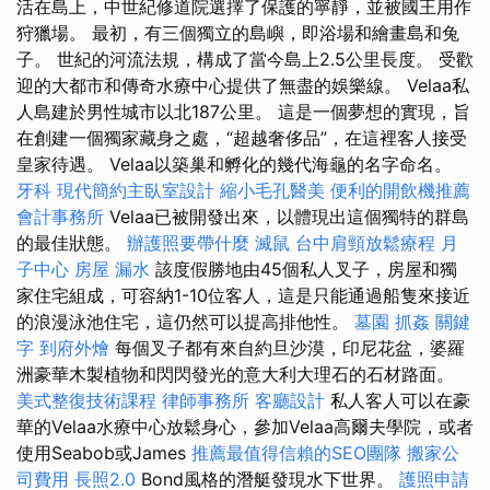
活在島上，中世紀修道院選擇了保護的寧靜，並被國王用作
狩獵場。 最初，有三個獨立的島嶼，即浴場和繪畫島和兔
子。 世紀的河流法規，構成了當今島上2.5公里長度。 受歡
迎的大都市和傳奇水療中心提供了無盡的娛樂線。 Velaa私
人島建於男性城市以北187公里。 這是一個夢想的實現，旨
在創建一個獨家藏身之處，“超越奢侈品”，在這裡客人接受
皇家待遇。 Velaa以築巢和孵化的幾代海龜的名字命名。
牙科
現代簡約主臥室設計
縮小毛孔醫美
便利的開飲機推薦
會計事務所
Velaa已被開發出來，以體現出這個獨特的群島
的最佳狀態。
辦護照要帶什麼
滅鼠
台中肩頸放鬆療程
月
子中心
房屋 漏水
該度假勝地由45個私人叉子，房屋和獨
家住宅組成，可容納1-10位客人，這是只能通過船隻來接近
的浪漫泳池住宅，這仍然可以提高排他性。
墓園
抓姦
關鍵
字
到府外燴
每個叉子都有來自約旦沙漠，印尼花盆，婆羅
洲豪華木製植物和閃閃發光的意大利大理石的石材路面。
美式整復技術課程
律師事務所
客廳設計
私人客人可以在豪
華的Velaa水療中心放鬆身心，參加Velaa高爾夫學院，或者
使用Seabob或James
推薦最值得信賴的SEO團隊
搬家公
司費用
長照2.0
Bond風格的潛艇發現水下世界。
護照申請