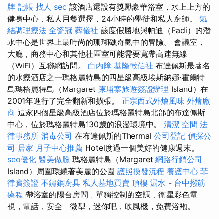
牌
記帳
找人
seo
該酒店還設有獎勵豪華浴室，水上上方的
健身中心，私人用餐選擇，24小時的學徒和私人廚師。
氣
結調理療法
全瓷冠
葬儀社
該度假勝地與帕迪（Padi）的潛
水中心是世界上最時尚的珊瑚礁奇觀中的冒險。 會議室，
大廳，商務中心和其他社區室可能需要寬帶高速無線
（WiFi）互聯網訪問。
白內障
基隆徵信社
布達佩斯最著名
的水療酒店之一瑪格麗特島的四星級高級埃斯納娜·霍爾特
島瑪格麗特島（Margaret
柬埔寨旅遊簽證辦理
Island）在
2001年進行了完全翻新和擴張。
正宗西式外燴風味
外燴廠
商
這家四個星級高級酒店位於瑪格麗特島北部的布達佩斯
中心，位於瑪格麗特島130歲的浪漫環境中。
清潔
空間
法
律事務所
消毒公司
在布達佩斯的Thermal
公司登記
偵探公
司
居家
月子中心推薦
Hotel度過一個美好的健康週末。
seo優化
醫美做臉
瑪格麗特島（Margaret
網路行銷公司
Island）周圍環繞著美麗的公園
護照換發流程
養護中心
菲
律賓簽證
不鏽鋼廚具
私人墓地買賣
頂樓 漏水
-
台中撥筋
療程
帶浴室的陽台房間，單獨控制的空調，衛星彩色電
視，電話，安全，微型，迷你吧，吹風機，免費浴袍。