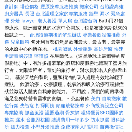
會計師
塔位價格
豐原按摩服務推薦
搬家公司
台胞證高雄
廚房器具
長照
台北護理之家的專業服務
牆壁 漏水 緊急處
理
外燴
lawyer
老人養護 單人房
台胞證台南
Bath用21個
游泳池，歐洲最常見的水療中心開放，也是布達佩斯以來的
標誌之一。
台胞證過期後的解決辦法
專業餐飲設備推薦
外
遇
兒童眼科
匈牙利首都仍然是歐洲最大，最古老，最美麗
的水療中心的所在地。
桃園滅鼠
外燴擺盤
高雄牙醫
快速
申請泰國簽證
辦護照
在馬爾代夫（這是地球上最獨特的度
假勝地）中，有許多超豪華的酒店和度假勝地體現了蜜月旅
行者，太陽崇拜者，苛刻的旅行者，潛水員和名人的熱帶出
口。 基於天然的製劑，鹽和精油的吸入處理有效地減輕了
症狀。 飲酒治療，水療護理，乾氣浴和吸入治療可緩解症
狀並激活人體的自我修復能力。 不用說，我們的廚房準備
滿足您獨特營養需求的食物。 - 茶點餐飲
美白
自助搬家
數
位行銷
失智症
打掃阿姨
頭痛放鬆按摩
外商投資設立公司
專業協助
抓姦蒐證
護照過期
骨灰罈
獲得優質SEO團隊的
推薦
漏水
台胞證桃園
裝潢費用一坪多少
防水抓漏
眼科診
所
聽力檢查
小型外燴推薦
免費按摩入門課程
苗栗徵信社