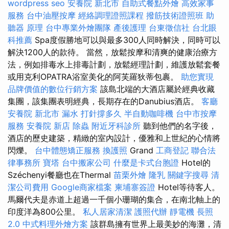
wordpress seo
安養院 新北市
自助式餐點外燴
高效家事
服務
台中油壓按摩
經絡調理證照課程
撥筋技術證照班
助
聽器 原理
台中專業外燴團隊
產後護理
台東徵信社
台北眼
科推薦
Spa度假勝地可以與最多300人同時解決，同時可以
解決1200人的款待。 當然，放鬆按摩和清爽的健康治療方
法，例如排毒水上排毒計劃，放鬆經理計劃，維護放鬆套餐
或用克利OPATRA浴室美化的阿芙羅狄蒂包裹。
助您實現
品牌價值的數位行銷方案
該島北端的大酒店屬於經典收藏
集團，該集團表明經典，長期存在的Danubius酒店。
客廳
安養院 新北市
漏水 打針撐多久
半自動咖啡機
台中市按摩
服務
安養院 新店
除蟲
附近牙科診所
聽到他們的名字後，
酒店的歷史建築，精緻的室內設計，優雅和上世紀的心情將
閃爍。
台中體態矯正服務
換護照
Grand
工商登記
聯合法
律事務所
寶塔
台中搬家公司
什麼是卡式台胞證
Hotel的
Széchenyi餐廳也在Thermal
苗栗外燴
隆乳
關鍵字搜尋
清
潔公司費用
Google商家檔案
柬埔寨簽證
Hotel等待客人。
馬爾代夫是赤道上超過一千個小珊瑚的集合，在南北軸上的
印度洋為800公里。
私人居家清潔
護照代辦
靜電機
長照
2.0
中式料理外燴方案
該群島擁有世界上最美妙的海灘，清