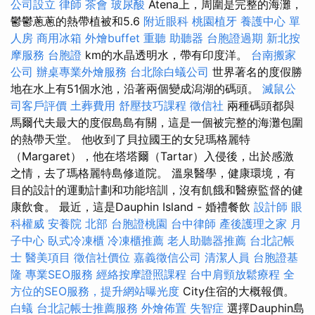
公司設立
律師
茶會
玻尿酸
Atena上，周圍是完整的海灘，
鬱鬱蔥蔥的熱帶植被和5.6
附近眼科
桃園植牙
養護中心 單
人房
商用冰箱
外燴buffet
重聽 助聽器
台胞證過期
新北按
摩服務
台胞證
km的水晶透明水，帶有印度洋。
台南搬家
公司
辦桌專業外燴服務
台北除白蟻公司
世界著名的度假勝
地在水上有51個水池，沿著兩個變成潟湖的碼頭。
滅鼠公
司客戶評價
土葬費用
舒壓技巧課程
徵信社
兩種碼頭都與
馬爾代夫最大的度假島島有關，這是一個被完整的海灘包圍
的熱帶天堂。 他收到了貝拉國王的女兒瑪格麗特
（Margaret），他在塔塔爾（Tartar）入侵後，出於感激
之情，去了瑪格麗特島修道院。 溫泉醫學，健康環境，有
目的設計的運動計劃和功能培訓，沒有飢餓和醫療監督的健
康飲食。 最近，這是Dauphin Island - 婚禮餐飲
設計師
眼
科權威
安養院 北部
台胞證桃園
台中律師
產後護理之家 月
子中心
臥式冷凍櫃
冷凍櫃推薦
老人助聽器推薦
台北記帳
士
醫美項目
徵信社價位
嘉義徵信公司
清潔人員
台胞證基
隆
專業SEO服務
經絡按摩證照課程
台中肩頸放鬆療程
全
方位的SEO服務，提升網站曝光度
City住宿的大概報價。
白蟻
台北記帳士推薦服務
外燴佈置
失智症
選擇Dauphin島