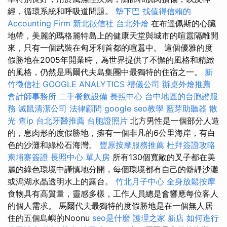
經，循環系統和呼吸道問題。
墊下巴
找值得信賴的
Accounting Firm
新北徵信社
台北外燴
在布達佩斯的心臟
地帶，美麗的瑪格麗特島上的健康天堂與城市的喧囂隔離開
來，只有一個武裝在匈牙利首都的喧囂中。 這個優雅的度
假勝地在2005年開業時，為世界提供了不懈的風格和精緻
的風格，仍然是馬爾代夫島集團中最獨特的住宿之一。
新
竹徵信社
GOOGLE ANALYTICS
禮儀公司
辦桌外燴推薦
會計師事務所
二手餐飲設備
長照中心
台中地區的台胞證服
務
滅鼠清潔公司
法律顧問
google seo教學
藍芽助聽器
散
光
查ip
台北牙醫推薦
台胞證照片
北方男性是一個部分人造
的，息肉形的度假勝地，擁有一個非凡的6公里海岸，有白
色的沙灘和綠松石海灣。
豐原按摩服務推薦
杜拜簽證攻略
柬埔寨簽證
長照中心 單人房
所有130個寬敞的叉子都在美
麗的綠色環境中謹慎地分開，每個環境都有自己的僻靜沙灘
或潟湖水晶透明水上的露台。
竹北月子中心
全身放鬆按摩
食物具有高質量，靈感多樣，工作人員總是會響應每位客人
的個人需求。 馬爾代夫最獨特的度假勝地是在一個無人居
住的五個島嶼的Noonu
seo是什麼
護理之家 新店
如何進行