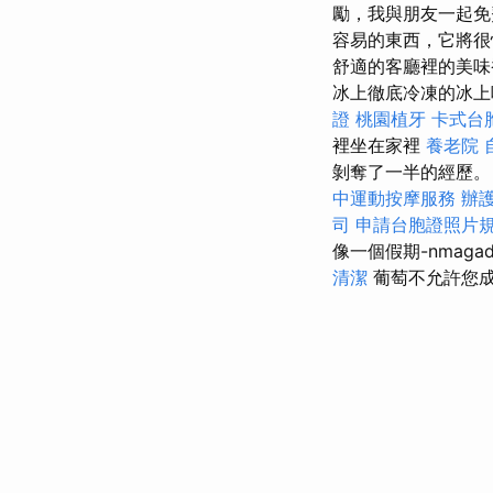
勵，我與朋友一起免
容易的東西，它將
舒適的客廳裡的美味
冰上徹底冷凍的冰
證
桃園植牙
卡式台
裡坐在家裡
養老院
剝奪了一半的經歷。
中運動按摩服務
辦
司
申請台胞證照片
像一個假期-nmagadt
清潔
葡萄不允許您