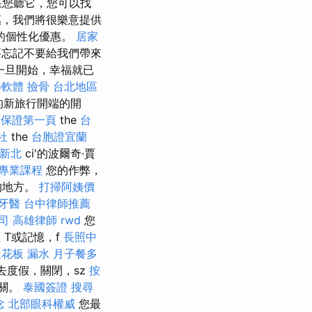
您聽它，您可以找
惠，我們將很樂意提供
的個性化優惠。
居家
忘記不要給我們帶來
一旦開始，幸福就已
o軟體
撿骨
台北地區
家的新旅行開端的開
eo保證第一頁
the
台
社
the
台胞證宜蘭
新北
ci'的波爾奇·賈
專業課程
您的作弊，
的地方。
打掃阿姨價
牙醫
台中律師推薦
司
高雄律師
rwd
您
社
T或記憶，f
長照中
天花板 漏水
月子餐多
去度假，關閉，sz
按
無關。
泰國簽證
搜尋
念
北部眼科權威
您最