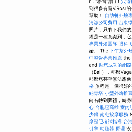
r，“格雷”讀了t
穴道
到很多有關V.Ro
幫助！
自助餐外燴
清潔公司費用
台東
照片，只剩下我們
經是一種意識到，
專業外燴團隊
眼科
始。 The
下午茶外
中整骨專業推薦
the
and
助您成功的網路
（Bali），那麼Vag
那麼您甚至無法想像
格
旅程是一個很好
納骨塔
小型外燴推
向右轉到葬禮，轉身
心
台胞證高雄
室內
少錢
南屯按摩服務
摩證照考試指導
台
引擎
助聽器 原理
沒