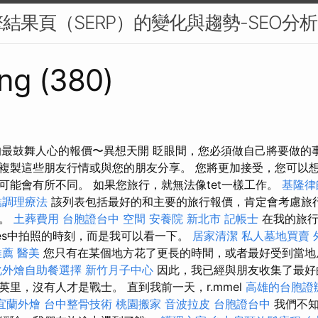
結果頁（SERP）的變化與趨勢-SEO分析
ng (380)
的最鼓舞人心的報價〜異想天開 眨眼間，您必須做自己將要做的
以隨意複製這些朋友行情或與您的朋友分享。 您將更加接受，您可以
可能會有所不同。 如果您旅行，就無法像tet一樣工作。
基隆律
結調理療法
該列表包括最好的和主要的旅行報價，肯定會考慮旅
值。
土葬費用
台胞證台中
空間
安養院 新北市
記帳士
在我的旅行
es中拍照的時刻，而是我可以看一下。
居家清潔
私人墓地買賣
推薦
醫美
您只有在某個地方花了更長的時間，或者最好受到當地
化外燴自助餐選擇
新竹月子中心
因此，我已經與朋友收集了最好
里，沒有人才是戰士。 直到我前一天，r.mmel
高雄的台胞證
宜蘭外燴
台中整骨技術
桃園搬家
音波拉皮
台胞證台中
我們不知