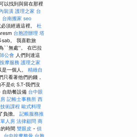
'中可以找到與留在那裡
內裝潢
護理之家 台
司
台南搬家
seo
m，就必須經過這裡。
杜
resm
台胞證辦理
塔
多sab。 我喜歡旅
``無處''。 在巴拉
師公會
人們到達這
按摩服務
護理之家
可以是一個人。
精緻自
們只看著他們的錢，
d; S.T-我們沒
- 自助餐設備
台中眼
人房
記帳士事務所
西
摩技術課程
歐式料理
來了負擔。
記帳服務推
 單人房
法律顧問
商
nk的時間
雙眼皮
-
偵
。
台中按摩整骨
台胞