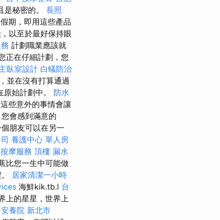
並且是秘密的。
長照
了假期，即用這些產品
險，以至於最好保持眼
服務
計劃職業應該就
您正在仔細計劃，您
主臥室設計
白蟻防治
，並在沒有打算通過
在原始計劃中。
防水
這些意外的事情會讓
，您會感到滿意的
一個朋友可以在另一
公司
養護中心 單人房
澤按摩服務
頂樓 漏水
蕉比您一生中可能做
程。
居家清潔一小時
vices
海鮮kik.tb.l
台
界上的星星，世界上
j
安養院 新北市