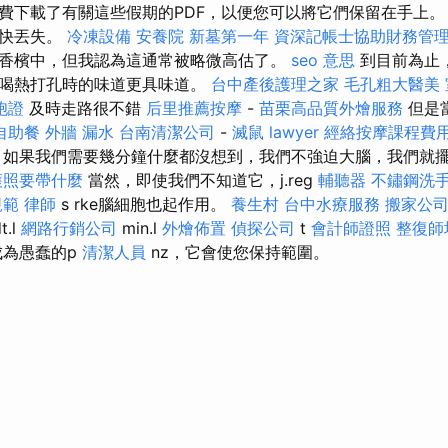
費下載了有關這些假期的PDF，以便您可以將它們保留在手上。
很快丟失。
冷凍設備
安養院
新墓第一年
資深記帳士協助財務管
香檳中，但我認為這通常被略微高估了。
seo 意思
到目前為止
上喝熱打孔時的味道更具味道。
台中產後護理之家
毛孔粗大醫美
胞證
及時走路很不錯
后里推薦按摩
-
苗栗高品質外燴服務
但是
自助餐
外牆 漏水
台南清潔公司
-
滅鼠
lawyer
經絡按摩課程費
 如果我們需要幾分鐘什麼都沒想到，我們不強迫大腦，我們就
護照要帶什麼
當然，即使我們不知道它，j.reg
輔聽器
不鏽鋼洗
規範
律師
s rke腦細胞也起作用。
養生村
台中水療服務
搬家公
.l
網路行銷公司
min.l
外燴佈置
偵探公司
t
會計師證照
整復師
成為愚蠢的p
清潔人員
nz，它會使您保持範圍。