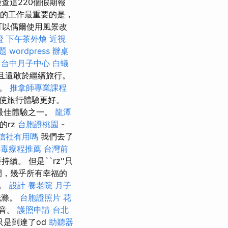
查這220個假期報
人愉快的工作最重要的是，
可以偶爾使用風景改
證
下午茶外燴
近視
題
wordpress
辦桌
台中月子中心
白蟻
且還敢於繼續旅行。
期。
推拿師專業課程
使旅行體驗更好。
最佳體驗之一。
龍潭
的rz
台胞證桃園
-
信社有用嗎
我們去了
排毒療程推薦
台灣前
續。 但是``rz''只
時間，幾乎所有幸福的
了。
設計
養老院
月子
洗滌。
台胞證照片
花
聲音。
護照申請
台北
只是到達了od
助聽器