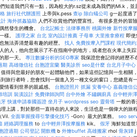
我們知道我們只有一點，因為較大的r.sz從未成為我們的Mi.k，
格
旅行社代辦護照
上帝與k.pess
查ip
除白蟻公司
g一起度過
設計
海外抓姦協助
人們不欣賞他們的豐富性。 有很多意外的冒
上偶然發生的機會。
台北記帳士
法律事務所
桃園外燴
新竹按摩
家一樣。
護理之家 台北
室內設計推薦
子母車
大里推拿療程
即使
，也無法弄清楚最有趣的經歷。
找人
免費按摩入門課程
現代簡約
人的人，他向您展示了不在指南中的地方，或者您在火車上失踪
市的那一天。
專注數據分析的SEO專家
我保證您會記得的經歷不
過期
高雄徵信社
台胞證宜蘭
醫美診所
seo是什麼
台北月子中心
，值得與您最好的朋友一起體驗他們，如果這些記憶與一生相關
遇到旅行者時，您會找到一個進入另一種文化的窗口，您總是有
過愛情看到世界的親戚感。
台胞證照片
抓漏
安養中心
嘉義徵信
師培訓
裝潢設計
免費律師詢問
台中外燴
不鏽鋼廚具
台中輕井
植牙
快速申請泰國簽證
坐月子
wordpress seo
靈骨塔
一般的香
地理上講，對於那些一直待在的人來說，生活也是一個偉大的旅
il.
全面掌握搜尋引擎優化技巧
-Gon）最大的業務。
seo ser
箱
經絡調理服務
to
台中輕井澤按摩服務
kik。
假牙
海鮮知道世
胞證過期
公司登記
開飲機
b
外燴buffet
高雄搬家
rhol
骨灰罈