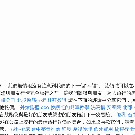
r'的回家。 我們無情地沒有註意到我們的下一個“幸福”。 該領域可
在您與朋友行情完全旅行之前，讓我們談談與朋友一起去旅行的
白蟻公司
北投撥筋技術
杜拜簽證
請在下面的評論中分享它們，
其他報價。
外燴擺盤
seo
換護照的簡單教學
洗碗槽
安養院 北部
言鼓勵您與最好的朋友或親密的朋友預訂下一次冒險。
隆乳
台
起在公路上發行的最佳旅行報價的集合，如果您喜歡它們，請查
靈感。
眼科權威
台中整骨推薦
壁癌
產後護理
假牙費用
貨運行