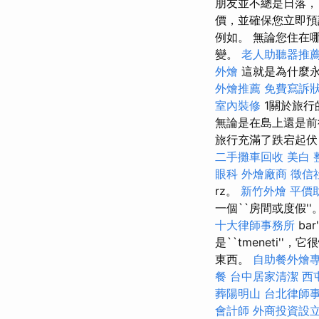
朋友並不總是日落，
價，並確保您立即預訂下
例如。 無論您住在
變。
老人助聽器推
外燴
這就是為什麼
外燴推薦
免費寫訴
室內裝修
1關於旅行
無論是在島上還是前
旅行充滿了跌宕起伏
二手攤車回收
美白
眼科
外燴廠商
徵信
rz。
新竹外燴
平價
一個``房間或度假''
十大律師事務所
ba
是``tmeneti
東西。
自助餐外燴
餐
台中居家清潔
西
葬陽明山
台北律師
會計師
外商投資設