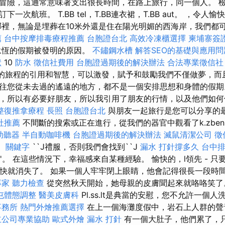
冒險，這通常意味著支出很長時間，在路上旅行，同一個人。 檢
一次航班。 T.BB tel，T.BB連衣裙，T.BB aut。 ，令
哪裡，無論是埋葬在10米外還是住在陽光明媚的西海岸，我們都
薦
台中按摩排毒療程推薦
台胞證台北
高效冷凍櫃選擇
柬埔寨簽
永恆的假期被發明的原因。
不鏽鋼水槽
解答SEO的基礎與應用問
狀
10
防水
徵信社費用
台胞證過期後的解決辦法
合法專業徵信社
的旅程的引用和智慧，可以激發，賦予和鼓勵我們不僅做夢，而
往您從未去過的遙遠的地方，都不是一個安排思想和身體的假
，所以有必要好朋友，所以我引用了朋友的行情，以及他們如何
整復推拿療程
長照
台胞證台北
與朋友一起旅行是您可以分享的
社推薦
不間斷的搜索或正在進行，從我們的器官中觀看了k.zben
助聽器
半自動咖啡機
台胞證過期後的解決辦法
滅鼠清潔公司
徵
。
關鍵字
``J禮服，否則我們會找到``J
漏水 打針撐多久
台中
r''。 在這些情況下，幸福感來自某種經驗。 愉快的，l領先 - 只要持
''，它很快就消失了。 如果一個人牢牢閉上眼睛，他會記得很長一段
專家
聽力檢查
從突然秋天開始，她母親的皮膚聞起來就咯咯笑
屯體態調整
醫美皮膚科
Pl.ss.lt是典當的安慰，您不允許一個人
事務所
熱門外燴推薦選擇
在上一個海灘度假中，岩石上人群的
立公司專業協助
歐式外燴
漏水 打針
有一個大肚子，他們累了，