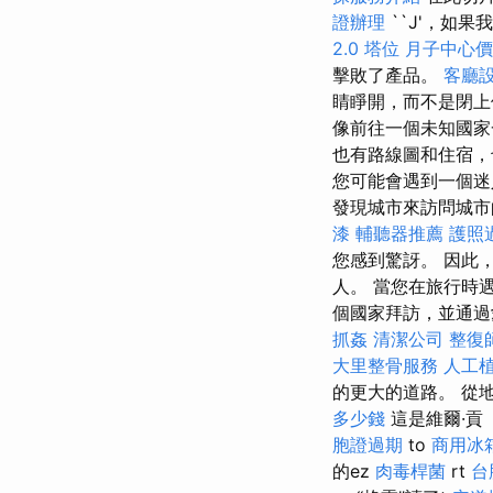
證辦理
``J'，如果
2.0
塔位
月子中心價
擊敗了產品。
客廳
睛睜開，而不是閉
像前往一個未知國
也有路線圖和住宿
您可能會遇到一個迷
發現城市來訪問城
漆
輔聽器推薦
護照
您感到驚訝。 因此
人。 當您在旅行時
個國家拜訪，並通
抓姦
清潔公司
整復
大里整骨服務
人工
的更大的道路。 從
多少錢
這是維爾·貢（V
胞證過期
to
商用冰
的ez
肉毒桿菌
rt
台