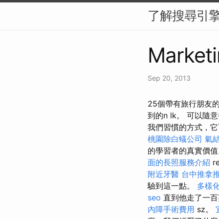
了解搜尋引擎
Marketi
Sep 20, 2013
25個帶有旅行朋友
到的n lk。 可
我們習慣的方式，它
桃園除白蟻公司
氣
的學習者的真實價
面的長照服務介紹
r
附近牙醫
台中推拿
驗到這一點。
多樣
seo
直到他走了一百英
內障手術費用
sz。