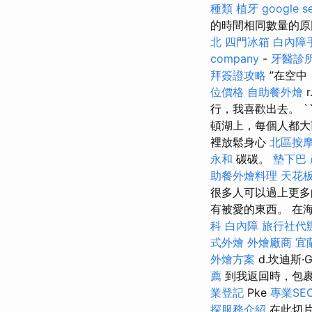
種類
植牙
google 
的時間相同數量的
北
四門冰箱
白內障
company
-
牙醫診
拜簽證攻略
”在空中，
位價格
自助餐外燴
r
行，我喜歡出去。 `
頓湖上，每個人都大部
裡放鬆身心
北區按
永和
碳碳。
墊下巴
助餐外燴料理
天花板
很多人可以過上更多的
有被愛的東西。 在海
科
白內障
旅行社代
式外燴
外燴廠商
宜
外燴方案
d.坎迪斯·
薦
到我返回時，包裹
業登記
Pke
專業SE
探服務介紹
在此切片中