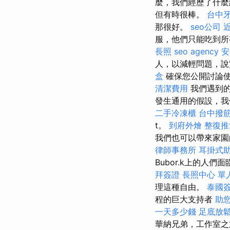
麼，我們經歷了什麼
但有時很棒。
台中
那很好。
seo公司
服，他們只能吃到
長照
seo agency
安
人，以減輕問題，說
盒
確保您公開討論
清潔費用
我們遇到的
發生通用的假設，我
二手冷凍櫃
台中撥
t。
到府外燴
整復推
我們也可以帶來家
律師事務所
耳掛式
Bubor.k上的人
拜簽證
長照中心 單
理這種自由。
泰國
程的巨大支持者
助
一天多少錢
足底放
華納兄弟，工作室之