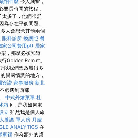
蟻怕什麼
令人興奮，
心要長時間的旅程，
子太多了，他們很舒
因為存在平衡問題。
多人會想念其他兩個
理
眼科診所
換護照
餐
搬家公司費用ptt
居家
快樂，那麼必須知道
Golden.Rem.rt。
所以我們想放鬆很多
的異國情調的地方，
國簽證
家事服務
新北
不必遇到西部
v。
中式外燴菜單
杜
冰箱
k，是我如何處
設立
雖然我是個人旅
人養護 單人房
月嫂
GLE ANALYTICS
在
掃家裡
作為額外的獎