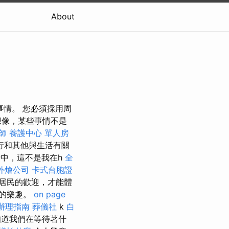
About
事情。 您必須採用周
想像，某些事情不是
師
養護中心 單人房
行和其他與生活有關
中，這不是我在h
全
外燴公司
卡式台胞證
居民的歡迎，才能體
的樂趣。
on page
辦理指南
葬儀社
k
白
道我們在等待著什