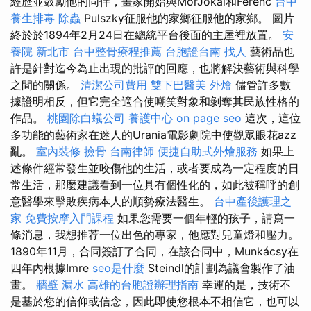
經歷並鼓勵他的同伴，畫家開始與MórJókai和Ferenc
台中
養生排毒
除蟲
Pulszky征服他的家鄉征服他的家鄉。 圖片
終於於1894年2月24日在總統平台後面的主屋裡放置。
安
養院 新北市
台中整骨療程推薦
台胞證台南
找人
藝術品也
許是針對迄今為止出現的批評的回應，也將解決藝術與科學
之間的關係。
清潔公司費用
雙下巴醫美
外燴
儘管許多數
據證明相反，但它完全適合使嘲笑對象和剝奪其民族性格的
作品。
桃園除白蟻公司
養護中心
on page seo
這次，這位
多功能的藝術家在迷人的Urania電影劇院中使觀眾眼花azz
亂。
室內裝修
撿骨
台南律師
便捷自助式外燴服務
如果上
述條件經常發生並咬傷他的生活，或者要成為一定程度的日
常生活，那麼建議看到一位具有個性化的，如此被稱呼的創
意醫學來擊敗疾病本人的順勢療法醫生。
台中產後護理之
家
免費按摩入門課程
如果您需要一個年輕的孩子，請寫一
條消息，我想推荐一位出色的專家，他應對兒童燈和壓力。
1890年11月，合同簽訂了合同，在該合同中，Munkácsy在
四年內根據Imre
seo是什麼
Steindl的計劃為議會製作了油
畫。
牆壁 漏水
高雄的台胞證辦理指南
幸運的是，技術不
是基於您的信仰或信念，因此即使您根本不相信它，也可以