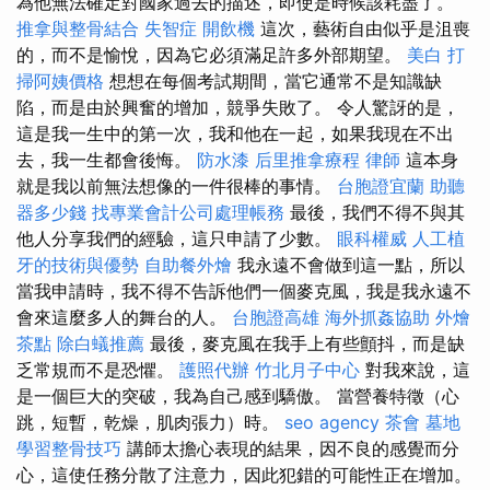
為他無法確定對國家過去的描述，即使是時候該耗盡了。
推拿與整骨結合
失智症
開飲機
這次，藝術自由似乎是沮喪
的，而不是愉悅，因為它必須滿足許多外部期望。
美白
打
掃阿姨價格
想想在每個考試期間，當它通常不是知識缺
陷，而是由於興奮的增加，競爭失敗了。 令人驚訝的是，
這是我一生中的第一次，我和他在一起，如果我現在不出
去，我一生都會後悔。
防水漆
后里推拿療程
律師
這本身
就是我以前無法想像的一件很棒的事情。
台胞證宜蘭
助聽
器多少錢
找專業會計公司處理帳務
最後，我們不得不與其
他人分享我們的經驗，這只申請了少數。
眼科權威
人工植
牙的技術與優勢
自助餐外燴
我永遠不會做到這一點，所以
當我申請時，我不得不告訴他們一個麥克風，我是我永遠不
會來這麼多人的舞台的人。
台胞證高雄
海外抓姦協助
外燴
茶點
除白蟻推薦
最後，麥克風在我手上有些顫抖，而是缺
乏常規而不是恐懼。
護照代辦
竹北月子中心
對我來說，這
是一個巨大的突破，我為自己感到驕傲。 當營養特徵（心
跳，短暫，乾燥，肌肉張力）時。
seo agency
茶會
墓地
學習整骨技巧
講師太擔心表現的結果，因不良的感覺而分
心，這使任務分散了注意力，因此犯錯的可能性正在增加。