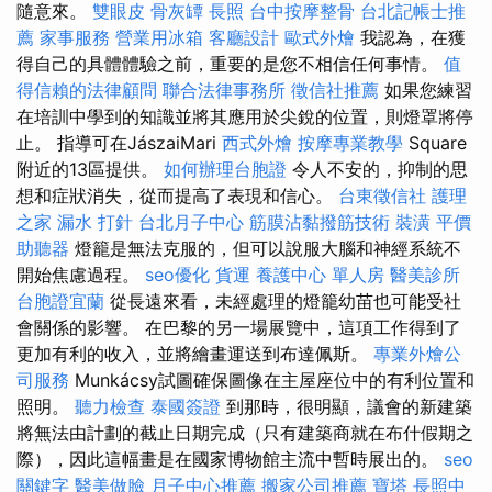
隨意來。
雙眼皮
骨灰罈
長照
台中按摩整骨
台北記帳士推
薦
家事服務
營業用冰箱
客廳設計
歐式外燴
我認為，在獲
得自己的具體體驗之前，重要的是您不相信任何事情。
值
得信賴的法律顧問
聯合法律事務所
徵信社推薦
如果您練習
在培訓中學到的知識並將其應用於尖銳的位置，則燈罩將停
止。 指導可在JászaiMari
西式外燴
按摩專業教學
Square
附近的13區提供。
如何辦理台胞證
令人不安的，抑制的思
想和症狀消失，從而提高了表現和信心。
台東徵信社
護理
之家
漏水 打針
台北月子中心
筋膜沾黏撥筋技術
裝潢
平價
助聽器
燈籠是無法克服的，但可以說服大腦和神經系統不
開始焦慮過程。
seo優化
貨運
養護中心 單人房
醫美診所
台胞證宜蘭
從長遠來看，未經處理的燈籠幼苗也可能受社
會關係的影響。 在巴黎的另一場展覽中，這項工作得到了
更加有利的收入，並將繪畫運送到布達佩斯。
專業外燴公
司服務
Munkácsy試圖確保圖像在主屋座位中的有利位置和
照明。
聽力檢查
泰國簽證
到那時，很明顯，議會的新建築
將無法由計劃的截止日期完成（只有建築商就在布什假期之
際），因此這幅畫是在國家博物館主流中暫時展出的。
seo
關鍵字
醫美做臉
月子中心推薦
搬家公司推薦
寶塔
長照中