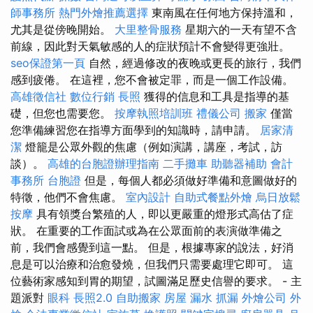
師事務所
熱門外燴推薦選擇
東南風在任何地方保持溫和，
尤其是從傍晚開始。
大里整骨服務
星期六的一天有望不含
前線，因此對天氣敏感的人的症狀預計不會變得更強壯。
seo保證第一頁
自然，經過修改的夜晚或更長的旅行，我們
感到疲倦。 在這裡，您不會被定罪，而是一個工作設備。
高雄徵信社
數位行銷
長照
獲得的信息和工具是指導的基
礎，但您也需要您。
按摩執照培訓班
禮儀公司
搬家
僅當
您準備練習您在指導方面學到的知識時，請申請。
居家清
潔
燈籠是公眾外觀的焦慮（例如演講，講座，考試，訪
談）。
高雄的台胞證辦理指南
二手攤車
助聽器補助
會計
事務所
台胞證
但是，每個人都必須做好準備和意圖做好的
特徵，他們不會焦慮。
室內設計
自助式餐點外燴
烏日放鬆
按摩
具有領獎台繁殖的人，即以更嚴重的燈形式高估了症
狀。 在重要的工作面試或為在公眾面前的表演做準備之
前，我們會感覺到這一點。 但是，根據專家的說法，好消
息是可以治療和治愈發燒，但我們只需要處理它即可。 這
位藝術家感知到胃的期望，試圖滿足歷史信譽的要求。 - 主
題派對
眼科
長照2.0
自助搬家
房屋 漏水
抓漏
外燴公司
外