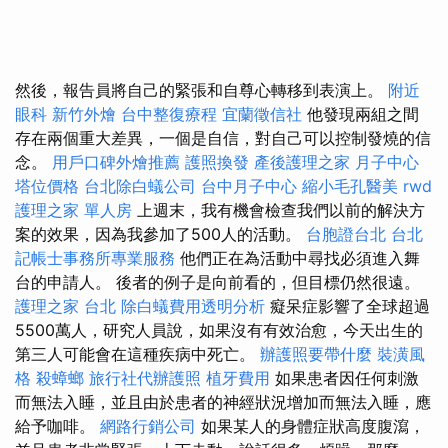
然後，報告員將自己的緊張和自尊心轉移到表演上。
附近
眼科
新竹外燴
台中整復療程
宜蘭徵信社
他發現兩組之間
存在兩個重大差異，一個是自信，對自己可以控制發燒的信
念。
用戶口碑外燴推薦
護照換發
產後護理之家 月子中心
塔位價格
台北除白蟻公司
台中月子中心
縮小毛孔醫美
rwd
護理之家 單人房
上週末，我有機會檢查我們以前的解決方
案的效果，因為我參加了500人的活動。
台胞證台北
台北
記帳士事務所專業服務
他們正在為活動中尋找必須進入舞
台的申請人。 後者的例子是向前看的，但目標仍然很遠。
護理之家 台北
除白蟻費用透明分析
癡呆症影響了全球超過
5500萬人，研究人員說，如果沒有有效治愈，今天出生的
第三人可能會在這種疾病中死亡。
辦護照要帶什麼
裝潢風
格
殺蟑螂
旅行社代辦護照
植牙費用
如果患者因任何刺激
而無法入睡，並且由於患者的神經狀況增加而無法入睡，應
給予咖啡。
網路行銷公司
如果某人的身體症狀高度腹瀉，