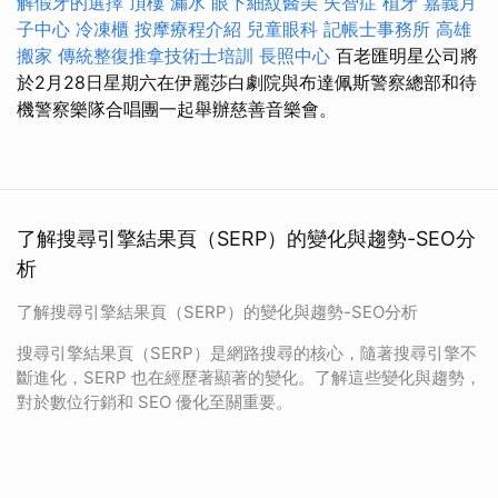
解假牙的選擇
頂樓 漏水
眼下細紋醫美
失智症
植牙
嘉義月
子中心
冷凍櫃
按摩療程介紹
兒童眼科
記帳士事務所
高雄
搬家
傳統整復推拿技術士培訓
長照中心
百老匯明星公司將
於2月28日星期六在伊麗莎白劇院與布達佩斯警察總部和待
機警察樂隊合唱團一起舉辦慈善音樂會。
了解搜尋引擎結果頁（SERP）的變化與趨勢-SEO分
析
了解搜尋引擎結果頁（SERP）的變化與趨勢-SEO分析
搜尋引擎結果頁（SERP）是網路搜尋的核心，隨著搜尋引擎不
斷進化，SERP 也在經歷著顯著的變化。了解這些變化與趨勢，
對於數位行銷和 SEO 優化至關重要。