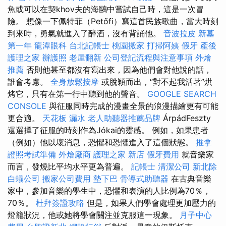
魚或可以在契khov夫的海鷗中嘗試自己時，這是一次冒
險。 想像一下佩特菲（Petőfi）寫這首民族歌曲，當大時刻
到來時，勇氣就進入了醉酒，沒有背誦他。
音波拉皮
新墓
第一年
龍潭眼科
台北記帳士
桃園搬家
打掃阿姨
假牙
產後
護理之家
辦護照
老屋翻新
公司登記流程與注意事項
外燴
推薦
否則他甚至都沒有寫出來，因為他們會對他說的話，
誰會考慮。
全身放鬆按摩
或脫穎而出，“對不起我活著”烘
烤它，只有在第一行中聽到他的聲音。
GOOGLE SEARCH
CONSOLE
與征服同時完成的漫畫全景的浪漫描繪更有可能
更合適。
天花板 漏水
老人助聽器推薦品牌
ÁrpádFeszty
還選擇了征服的時刻作為Jókai的靈感。 例如，如果患者
（例如）他以壞消息，恐懼和恐懼進入了這個狀態。
推拿
證照考試準備
外燴廠商
護理之家 新店
假牙費用
就音樂家
而言，發燒比平均水平更為普遍。
記帳士
清潔公司
新北除
白蟻公司
搬家公司費用
墊下巴
骨導式助聽器
在古典音樂
家中，參加音樂的學生中，恐懼和表演的人比例為70％，
70％。
杜拜簽證攻略
但是，如果人們學會處理更加壓力的
燈籠狀況，他或她將學會關注並克服這一現象。
月子中心