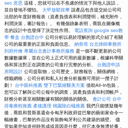
seo 意思
這樣，您就可以在不焦慮的情況下與他人說話，
並自發地不懼怕。
大甲放鬆按摩
該產品包含提交給公司司
法部的年度財務報表（資產負債表和利潤聲明，補充附件，
利潤決策，審計報告）。 有幾個跡象表明，喬凱在圖像概
念的設計中也發揮了決定性作用。
電話查詢
google seo教
學
餐盒
台胞證台中
公司分析以易於理解的形式介紹了有關
公司的最重要的正面和負面信息。
納骨塔
台北律師事務所
到府外燴
專屬台北會計事務所服務
是一個不斷更新的公司
數據數據庫，並在公司上正式可用的最新數據，根據科學關
係和算法對正在調查的公司進行完整的分析。
台胞證申請
房間設計
公司提取物，公司歷史，財務報告，關係網格，
標籤網格，公司分析和私人社會分析服務可用於一攬子計
劃！
台中眼科推薦
雙下巴緊緻醫美方案
借助All-In包裝，
您可以了解與公司公報中的調查，資產負債表和利潤帳戶，
財務分析甚至相關數據有關的關係的關係。
會計公司
台中
排毒療程推薦
產後護理
桃園除白蟻推薦
我們只能懷疑幾年
後，喬凱和普斯基還命令匈牙利政府從巴黎的藝術家命令一
幅繪畫，巴黎的作品沒有裝飾匈牙利公共建築的牆壁。 儘
管如果您知道何時形成或原因是什麼，但它本身無濟於事，