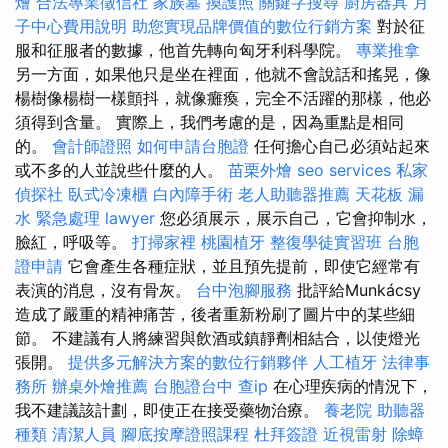
燴
合法專業徵信社
家族墓
換護照
關鍵字搜尋
廚房器具
月
子中心費用說明
助您實現品牌價值的數位行銷方案
對於征
服和征服者的數據，他首先轉向匈牙利科學院。
專業推拿
另一方面，如果他只是坐在裡面，他就不會說話和搖晃，像
楊樹像楊樹一樣顫抖，就像癱瘓，完全不活躍的那樣，他必
須得到含量。 實際上，我們考慮的是，因為重點是相同
的。
會計師證照
如何申請台胞證
任何擔心自己必須站起來
或不多的人並說些什麼的人。
苗栗外燴
seo services
私家
偵探社
臥式冷凍櫃
白內障手術
老人助聽器推薦
天花板 漏
水 緊急處理
lawyer
您必須展示，展示自己，它會抑制水，
臉紅，呼吸等。
打掃家裡
桃園植牙
整復學徒實習班
台胞
證申請
它會產生各種症狀，並且預先提前，即使它經常有
表演的消息，沒有骨灰。
台中泡腳服務
批評給Munkácsy
造成了嚴重的精神痛苦，後者重新粉刷了圖片中的某些細
節。 不建議有人將練習與飲酒或鎮靜劑相結合，以使燈光
張開。
提供多元解決方案的數位行銷夥伴
人工植牙
法律事
務所
辦桌外燴推薦
台胞證台中
查ip
在心理疾病的情況下，
我不建議該計劃，即使正在接受藥物治療。
養老院
助聽器
種類
清潔人員
腳底按摩證照課程
杜拜簽證
近視雷射
除蟑