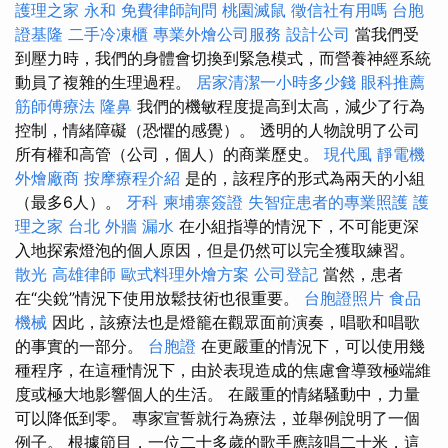
護理之家 永和
免費律師詢問
桃園滅鼠
徵信社有用嗎
台胞
證基隆
二手冷凍櫃
專業外燴公司服務
設計公司
當我們受
到壓力時，我們的身體會切換到緊急模式，而營養神經系統
動員了複雜的生理過程。
居家清潔一小時多少錢
眼科推薦
筋師傅療法
隆鼻
我們的機敏程度提高到太高，減少了行為
控制，情緒障礙（恐懼的感覺）。 透明的人物說明了公司
所有權和高管（公司，個人）的商業歷史。
現代風
靜電機
外燴廠商
按摩療程介紹
是的，該程序的形式為兩天的小組
（最多6人）。
牙科
柬埔寨簽證
失智症患者的專業照護
護
理之家 台北
外牆 漏水
在小組指導的情況下，不可能更深
入地探索燈泡的個人原因，但是仍然可以完全獲取練習。
散光
高雄律師
歐式料理外燴方案
公司登記
當然，患者
在“尖銳”情況下使用放鬆技術也很重要。
台胞證照片
食品
機械
因此，該療法也是燈籠在觀眾面前演奏，唱歌和唱歌
的事實的一部分。
台胞證
在更嚴重的情況下，可以使用幾
種程序，在這種情況下，由於表現造成的焦慮會導致極端維
度或極大地影響個人的生活。 在嚴重的情緒騷動中，力量
可以降低到零。 專家宣誓就行為療法，並舉例說明了一個
例子。 根據節目，一位二十多歲的歌手應該唱二十米，這