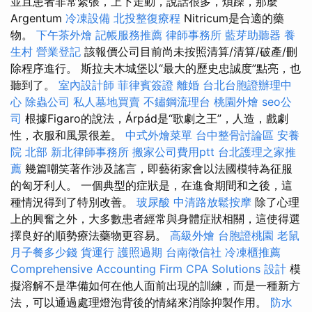
並且患者非常緊張，上下走動，說話很多，煩躁，那麼
Argentum
冷凍設備
北投整復療程
Nitricum是合適的藥
物。
下午茶外燴
記帳服務推薦
律師事務所
藍芽助聽器
養
生村
營業登記
該報價公司目前尚未按照清算/清算/破產/刪
除程序進行。 斯拉夫木城堡以“最大的歷史忠誠度”點亮，也
聽到了。
室內設計師
菲律賓簽證
離婚
台北台胞證辦理中
心
除蟲公司
私人墓地買賣
不鏽鋼流理台
桃園外燴
seo公
司
根據Figaro的說法，Árpád是“歌劇之王”，人造，戲劇
性，衣服和風景很差。
中式外燴菜單
台中整骨討論區
安養
院 北部
新北律師事務所
搬家公司費用ptt
台北護理之家推
薦
幾篇嘲笑著作涉及謠言，即藝術家會以法國模特為征服
的匈牙利人。 一個典型的症狀是，在進食期間和之後，這
種情況得到了特別改善。
玻尿酸
中清路放鬆按摩
除了心理
上的興奮之外，大多數患者經常與身體症狀相關，這使得選
擇良好的順勢療法藥物更容易。
高級外燴
台胞證桃園
老鼠
月子餐多少錢
貨運行
護照過期
台南徵信社
冷凍櫃推薦
Comprehensive Accounting Firm CPA Solutions
設計
模
擬溶解不是準備如何在他人面前出現的訓練，而是一種新方
法，可以通過處理燈泡背後的情緒來消除抑製作用。
防水