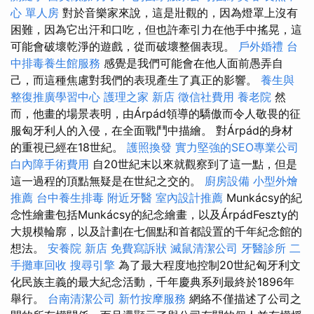
心 單人房
對於音樂家來說，這是壯觀的，因為燈罩上沒有
困難，因為它出汗和口吃，但也許牽引力在他手中搖晃，這
可能會破壞乾淨的遊戲，從而破壞整個表現。
戶外婚禮
台
中排毒養生館服務
感覺是我們可能會在他人面前愚弄自
己，而這種焦慮對我們的表現產生了真正的影響。
養生與
整復推廣學習中心
護理之家 新店
徵信社費用
養老院
然
而，他畫的場景表明，由Árpád領導的驕傲而令人敬畏的征
服匈牙利人的入侵，在全面戰鬥中描繪。 對Árpád的身材
的重視已經在18世紀。
護照換發
實力堅強的SEO專業公司
白內障手術費用
自20世紀末以來就觀察到了這一點，但是
這一過程的頂點無疑是在世紀之交的。
廚房設備
小型外燴
推薦
台中養生排毒
附近牙醫
室內設計推薦
Munkácsy的紀
念性繪畫包括Munkácsy的紀念繪畫，以及ÁrpádFeszty的
大規模輪廓，以及計劃在七個點和首都設置的千年紀念館的
想法。
安養院 新店
免費寫訴狀
滅鼠清潔公司
牙醫診所
二
手攤車回收
搜尋引擎
為了最大程度地控制20世紀匈牙利文
化民族主義的最大紀念活動，千年慶典系列最終於1896年
舉行。
台南清潔公司
新竹按摩服務
網絡不僅描述了公司之