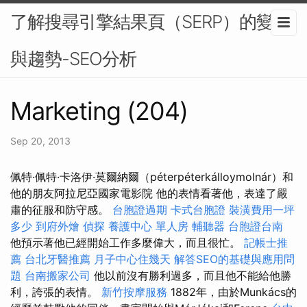
了解搜尋引擎結果頁（SERP）的變化
與趨勢-SEO分析
Marketing (204)
Sep 20, 2013
佩特·佩特·卡洛伊·莫爾納爾（péterpéterkálloymolnár）和
他的朋友阿拉尼亞國家電影院 他的表情看著他，表達了嚴
肅的征服和防守感。
台胞證過期
卡式台胞證
裝潢費用一坪
多少
到府外燴
偵探
養護中心 單人房
輔聽器
台胞證台南
他預示著他已經開始工作多麼偉大，而且很忙。
記帳士推
薦
台北牙醫推薦
月子中心住幾天
解答SEO的基礎與應用問
題
台南搬家公司
他以前沒有勝利過多，而且他不能給他勝
利，誇張的表情。
新竹按摩服務
1882年，由於Munkács的