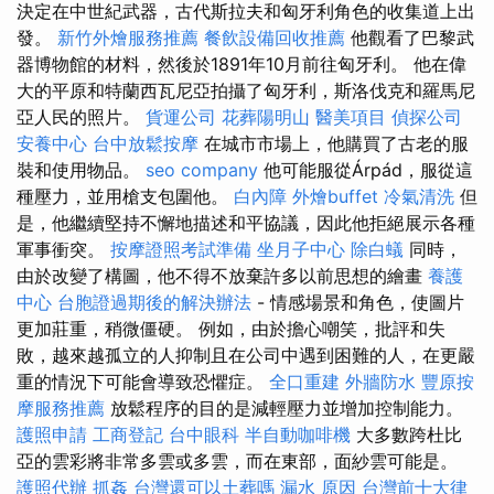
決定在中世紀武器，古代斯拉夫和匈牙利角色的收集道上出
發。
新竹外燴服務推薦
餐飲設備回收推薦
他觀看了巴黎武
器博物館的材料，然後於1891年10月前往匈牙利。 他在偉
大的平原和特蘭西瓦尼亞拍攝了匈牙利，斯洛伐克和羅馬尼
亞人民的照片。
貨運公司
花葬陽明山
醫美項目
偵探公司
安養中心
台中放鬆按摩
在城市市場上，他購買了古老的服
裝和使用物品。
seo company
他可能服從Árpád，服從這
種壓力，並用槍支包圍他。
白內障
外燴buffet
冷氣清洗
但
是，他繼續堅持不懈地描述和平協議，因此他拒絕展示各種
軍事衝突。
按摩證照考試準備
坐月子中心
除白蟻
同時，
由於改變了構圖，他不得不放棄許多以前思想的繪畫
養護
中心
台胞證過期後的解決辦法
- 情感場景和角色，使圖片
更加莊重，稍微僵硬。 例如，由於擔心嘲笑，批評和失
敗，越來越孤立的人抑制且在公司中遇到困難的人，在更嚴
重的情況下可能會導致恐懼症。
全口重建
外牆防水
豐原按
摩服務推薦
放鬆程序的目的是減輕壓力並增加控制能力。
護照申請
工商登記
台中眼科
半自動咖啡機
大多數跨杜比
亞的雲彩將非常多雲或多雲，而在東部，面紗雲可能是。
護照代辦
抓姦
台灣還可以土葬嗎
漏水 原因
台灣前十大律