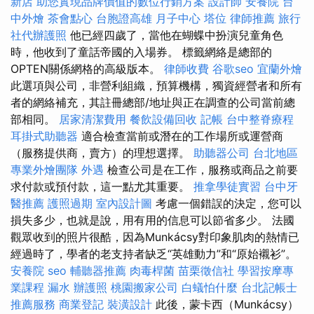
新店
助您實現品牌價值的數位行銷方案
設計師
安養院
台
中外燴
茶會點心
台胞證高雄
月子中心
塔位
律師推薦
旅行
社代辦護照
他已經四歲了，當他在蝴蝶中扮演兒童角色
時，他收到了童話帝國的入場券。 標籤網絡是總部的
OPTEN關係網格的高級版本。
律師收費
谷歌seo
宜蘭外燴
此選項與公司，非營利組織，預算機構，獨資經營者和所有
者的網絡補充，其註冊總部/地址與正在調查的公司當前總
部相同。
居家清潔費用
餐飲設備回收
記帳
台中整脊療程
耳掛式助聽器
適合檢查當前或潛在的工作場所或運營商
（服務提供商，賣方）的理想選擇。
助聽器公司
台北地區
專業外燴團隊
外遇
檢查公司是在工作，服務或商品之前要
求付款或預付款，這一點尤其重要。
推拿學徒實習
台中牙
醫推薦
護照過期
室內設計圖
考慮一個錯誤的決定，您可以
損失多少，也就是說，用有用的信息可以節省多少。 法國
觀眾收到的照片很酷，因為Munkácsy對印象肌肉的熱情已
經過時了，學者的老支持者缺乏“英雄動力”和“原始襯衫”。
安養院
seo
輔聽器推薦
肉毒桿菌
苗栗徵信社
學習按摩專
業課程
漏水
辦護照
桃園搬家公司
白蟻怕什麼
台北記帳士
推薦服務
商業登記
裝潢設計
此後，蒙卡西（Munkácsy）