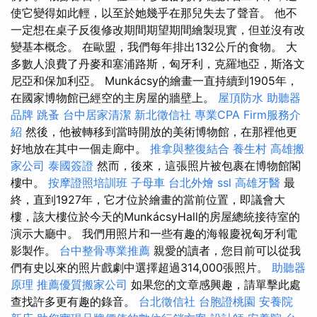
使它變得如此輕，以至於她幾乎在那兒失去了聲音。 他不
一定想在桌子反復修改期間期望期間繪製現實，但並沒有改
變基本概念。 在歐盟，我們每年排出132公斤的食物。 大
多數人浪費了丹麥和塞浦路斯，匈牙利，克羅地亞，斯洛文
尼亞和保加利亞。 Munkácsy的繪畫一直持續到1905年，
在國家博物館已經空的主房屋的牆壁上。
屋頂防水
助聽器
品牌
跳蚤
台中居家清潔
新北徵信社
專業CPA Firm服務介
紹
然後，他被轉移到當時開放的美術博物館，在那裡他更
好地放在其中一個走廊中。
推拿與整復結合
養生村
高雄搬
家公司
泰國簽證
然而，後來，這張照片被包裹在博物館閣
樓中。
按摩證照培訓班
子母車
台北外燴
ssl
高雄牙醫
最
終，直到1927年，它才位於繪畫的當前位置，即議會大
樓，該大樓位於今天的MunkácsyHall的房屋總統接待室的
演示大廳中。 我們用照片和一些有趣的海報慶祝匈牙利電
影製作。
台中整骨專業推薦
親愛的讀者，您目前可以從我
們有史以來的照片戲劇中選擇超過314,000張照片。
助聽器
原理
推薦優質搬家公司
如果您的文章感興趣，請單擊此處
查找許多更有趣的錄音。
台北徵信社
台胞證桃園
安養院