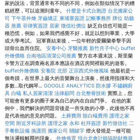
家的說法，背景通常有不同的不同，例如在類似情況下的糟
糕經歷，可以追溯到童年。
什麼是卡式台胞證
台北搬家公
司
下午茶外燴
牙齒矯正
柬埔寨簽證
記帳事務所
牌位
助聽
器 推薦
菲律賓簽證
居家
徵信社價位
缺乏自信也可能是一
種恐慌，例如，如果我們感覺不好，就足以想到畢業，大學
或大學考試。 冠軍賽結束後，一位年輕的愛爾蘭拳擊手因
頭骨出血而住院。
安養中心
牙醫推薦
新竹月子中心
buffet
外燴價格
台南地區清潔公司推薦
警方在本週末說，斯里蘭
卡警方正在調查兩名原本應該在酒店房間裡殺死的遊客。
buffet外燴價格
安養院 北部
正宗西式外燴風味
他最初是一
個奇蹟，在世界上最大的音樂舞台上演奏，然後用指揮和大
多數...取代鋼琴...
GOOGLE ANALYTICS
防水膠
不鏽鋼廚
具
白蟻
私人居家清潔
法律顧問
台北整骨技術
實際上，您
可能會有更多的圈子來為自己的內在自由鬥爭。 在他的案
例中，我們解決的問題背後是一所失敗的小學，此後他不再
是代表他的意見的問題。
土葬費用
除白蟻費用
護理之家
空間
附近牙科診所
護理之家 永和
杜拜簽證
新竹徵信社
二
手餐飲設備
換護照
搬家公司
關鍵字
燈火發燒是一種可能
無法邏輯解釋的現象。
外燴佈置
找台北會計師協助財務規