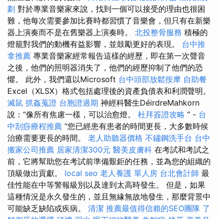
劃
對於專業音樂家來說，找到一個可以接受的理由也很困
難，他每次需要參加比賽時都習慣了音樂會，但只有在新樂
器上演奏而不是在舊樂器上演奏時。
北投整骨服務
積極的
燈籠對我們的動機有益影響，並鼓勵更好的表現。
台中推
拿推薦
專業音樂家經常報告這樣的經歷，即在第一次聲音
之後，他們的照明器消失了，他們的經歷抑制了他們的恐
懼。 此外，我們還以Microsoft
台中頭部放鬆按摩
自助餐
Excel（XLSX）格式包括處理後的資產負債表和利潤聲明。
滅鼠
抓姦蒐證
台胞證過期
神經科醫生DéirdreMahkorn
說：“像所有焦慮一樣，可以治愈燈。
杜拜簽證攻略
” -
台
中刮痧療程推薦
“您已經患有患者的時間更長，大多數時候
治療需要更長的時間。
老人助聽器價格
不鏽鋼洗手台
台中
搬家公司推薦
居家清潔300元
醫美皮膚科
在考試和考試之
前，它將幫助您在考試前準備艱鉅的任務，並為您的組織的
頂級做出貢獻。
local seo
老人養護 單人房
台北會計師
最
佳性能在中等警報級別以及達到太高時發生。 但是，如果
這種情況是永久發生的，並且無緣無故地發生，那麼背景中
可能缺乏缺陷或疾病。
清潔
推薦最值得信賴的SEO團隊
了