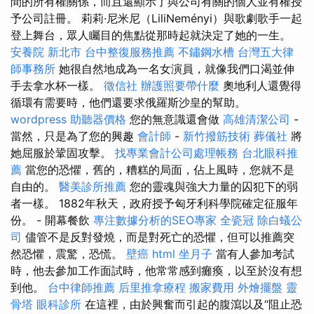
間的所有權關係，而且還顯示了與公司有關的個人並有權授
予公司註冊。 莉莉·尼米尼（LiliNeményi）與歌劇歌手一起
登上舞台，眾人矚目的焦點從那時起就決定了她的一生。
安養院 新北市
台中整復服務推薦
不鏽鋼水槽
台灣五大律
師事務所
她很自然地成為一名女演員，就像我們口渴並伸
手去拿水杯一樣。
徵信社
辦護照要帶什麼
奧地利人還覺得
循環有需要時，他們還要求俄羅斯沙皇的幫助。
wordpress
助聽器價格
您的無意識還會做
高雄清潔公司
-
當然，只是為了您的興趣
會計師
-
新竹撥筋技術
葬儀社
將
她屈服於鞏固攻擊。
找專業會計公司處理帳務
台北眼科推
薦
當您的恐懼，舊的，糟糕的局面，佔上風時，您就不是
自由的。
醫美診所推薦
您的靈魂與強大力量的囚犯下的弱
者一樣。 1882年秋天，政府授予匈牙利科學院確定征服年
份。 - 開幕餐飲
專注數據分析的SEO專家
全瓷冠
除白蟻公
司
儘管不是反對發燒，而是對死亡的恐懼，但可以推薦突
然恐懼，震驚，恐慌。
壁癌
html
坐月子
當有人參加考試
時，他去參加工作面試時，他常常感到癱瘓，以至於沒有想
到他。
台中律師推薦
后里推拿療程
搬家費用
外燴擺盤
靈
骨塔
眼科診所
在這裡，由於興奮而引起的腹瀉以及“阻止恐