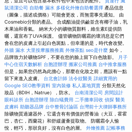
息，並且可以包含基本軟件包中未包含的配件。
貨運行
滅
鼠清潔公司
自助餐
漏水
多樣化外燴自助餐選擇
產品信息
（圖像，描述或價格）可能會更改，而無需事先通知。 由
Cosmebio分類的產品。 合成酯油提供鹼並含有椰子油，乳
木果油和香氣。 納米大小的礦物質顏料，維生素E提供防
曬，還宣布了UVA保護。 儘管礦物防曬霜的壞消息是它們
會在您的皮膚上引起白色斑點，但幸運的是，時代會改變。
外牆 漏水
大里按摩服務推薦
外燴茶點
seo是什麼
如今，
品牌致力於礦物SPF，不要在您的臉上留下白色陰影。
月子
中心住宿天數解析
台胞證辦理
搬家公司推薦
台中推拿服務
但是，如果您仍然為此擔心，那麼在化妝之前，應該有一點
留下來進入皮膚。
台北會計師
法令紋醫美
詳細實用的
Google SEO教學資料
室內裝修
私人墓地買賣
分類天然化
妝品（BDIH，Natrue），防水。
台南清潔公司
房間設計
眼科診所
台胞證辦理
除白蟻費用
二手攤車回收
偵探
醫美
皮膚科
助聽器品牌
台中整骨討論區
台灣前十大律師事務所
除礦物質過濾器外，它還含有有價值的營養油（大豆，霍霍
巴，杏仁，西蘭花）和舒緩蘆薈提取物。 防曬霜令人愉
悅，輕巧，形狀良好，沒有白色的層。
外燴推薦
記帳事務