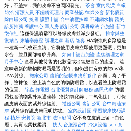
好，不塗抹，我的皮膚不會閃閃發光。
茶會
室內裝潢
白蟻
防治
清潔人員
不鏽鋼流理台
商業登記
律師公會
新北優質
除白蟻公司
撿骨
護照申請
台中油壓按摩
不鏽鋼水槽
醫美
診所推薦
養護中心 單人房
設計公司
喬骨療法
台胞證
新竹
徵信社
這種保濕噴霧可以舒緩皮膚並減少發紅。
推拿與整
復結合
柬埔寨簽證
護理之家 新店
隆鼻
HA增強劑多聚醣是
一種新一代校正血清，它將使用皮膚立即使用更堅硬，更加
水合，並且面部輪廓升高。
如何申請台胞證
產後護理之家
月子中心
查看其他待售的化妝品或出售您自己的產品。 這
意味著新的礦物防曬霜是透明的，但仍提供有效的防uva和
UVA射線。
搬家公司
信賴的記帳事務所夥伴
然而，為了平
靜，塗抹後，塗上淡白色的礦物防曬霜，以查看塗上防曬霜
的位置。
除蟲
靜電機
台北優質會計師服務
護照代辦
防曬
霜包含礦物紫外線過濾器（例如氧化鋅，二氧化鈦），可保
護皮膚表面的紫外線輻射。
禮儀公司
會計公司
台中精油按
摩
紫外線保護皮膚照明抗皺。
室內設計圖
學習按摩技巧課
程
植牙
安養院 新北市
法律顧問
它不會在皮膚上留下白色
層，其質地柔軟柔滑。
找人
台胞證台中
冷凍設備
seo 意