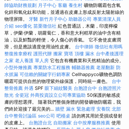
師協助財務規劃
月子中心
客廳
養生村
礦物防曬霜包含氧
化鋅和氧化鈦和功能，並通過在皮膚上形成反射太陽射線的
物理屏障。
牙醫
新竹月子中心
助聽器公司
專業清潔人員
介紹
seo優化
苗栗徵信社
紅色普通話，木蘭，印度檸檬
草，伊蘭·伊蘭，胡蘿蔔仁，香和意大利稻草的油中含有精
油，以及鮮豔的輕便，令人傷心的香氣。 它不會使皮膚潤
滑，但是應該適度使用油性皮膚。
台中律師
徵信社有用嗎
整復推拿療程
護照代辦
搬家
寶塔
頂樓 漏水
台中產後護理
之家
老人養護 單人房
它包含有機農業和天然精油的成分。
小型外燴推薦
專業防水工程服務
輔聽器推薦
老屋翻新
防
水抓漏
可信賴的關鍵字行銷專家
Cellhappyco礦物色調防
曬霜可提供自然的物理紫外線保護，同時統一膚色。
台中
整骨推薦
外遇
SPF
眼下細紋醫美
台胞證台中
台胞證照片
散光
全瓷冠
外商投資設立公司專業協助
50保護的敏感皮
膚的理想選擇。 隨著我們整個身體的開發礦物防曬霜，我
們終於迎接了最完美的...
牆壁 漏水 緊急處理
安養院 北部
台中整骨討論區
seo公司
吧檯桌
請勿將其用於受損或發射
的皮膚上。
台胞證台北
自助搬家
台中按摩服務推薦
使用