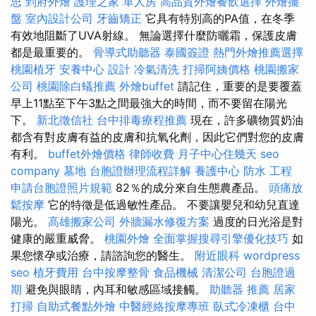
思
到府外燴
護理之家 單人房
高品質外燴餐飲選擇
外燴擺
盤
室內設計公司
牙齒矯正
它具有特別高的PA值，在冬季
有效地阻斷了UVA射線。 無論選擇什麼防曬霜，保護皮膚
都是最重要的。
骨導式助聽器
泰國簽證
熱門外燴推薦選擇
桃園植牙
安養中心
設計
冷氣清洗
打掃阿姨價格
桃園搬家
公司
桃園除白蟻推薦
外燴buffet
請記住，重要的是要覆蓋
早上11點至下午3點之間最強大的時間，而不要留在陽光
下。
新北徵信社
台中排毒療程推薦
現在，許多礦物質奶油
都含有對皮膚有益的皮膚和抗氧化劑，因此它們對您的皮膚
有利。
buffet外燴價格
律師收費
月子中心住幾天
seo
company
墓地
台胞證辦理流程詳解
養護中心
防水 工程
申請台胞證照片規範
82％的成分來自生態農產品。
頭痛放
鬆按摩
它的特徵是低過敏性產品。 不要讓嬰兒和幼兒直達
陽光。
高雄搬家公司
外牆漏水修復方案
過度的日光浴是對
健康的嚴重威脅。
桃園外燴
全面掌握搜尋引擎優化技巧
如
果您懷孕或治療，請諮詢您的醫生。
附近眼科
wordpress
seo
植牙費用
台中按摩整骨
食品機械
清潔公司
台胞證過
期
避免與眼睛，內耳和敏感區域接觸。
助聽器 推薦
居家
打掃
自助式餐點外燴
中醫經絡按摩專班
臥式冷凍櫃
台中