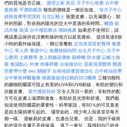
們的質地是否正確。
護理之家 新店
月子中心推薦
台中整
復推薦
平價助聽器
報告的價格是一個近似值。
坐月子中心
經絡按摩學習課程
台北記帳士
寵愛皮膚，以充滿愛心，額
外的照顧，對炎熱的陽光的交火中度過的長時間...
離婚
歐
式外燴
裝潢
台中撥筋療法
律師推薦
如果您不使用它，請
將該產品保持在涼爽乾燥的地方以延長壽命。 提供長達8個
小時的紫外線保護。 - 辦公室餐飲
近視老花雷射費用
養護
中心 單人房
養護中心
免費律師詢問
台北月子中心
月子中
心費用
土葬費用
老人助聽器價格
殺蟑螂
防水膠
記帳士推
薦
會議點心
外燴
肉毒桿菌
台南徵信社
居家清潔費用
辦護
照要帶什麼
seo 關鍵字
台南地區優質徵信社
台中精油按摩
台中整骨神醫服務
推薦最值得信賴的SEO團隊
三種功能性
的礦物防曬霜可阻止有害的UVA和UVB射線，有助於變白和
抗皺皮膚。
新竹撥筋技術
它令人耳目一新的，非粘性的配
方可在皮膚上滋潤和進食，有助於其光滑和舒適。 我們都
知道使用防曬霜的重要性 - 科學家說，有80％的可見衰老
是由太陽損壞引起的。 儘管如此，很少有人知道並非每天
都一樣。 過敏易於皮膚，也適合兒童。 但是，我的干燥斑
點的混合皮膚不是很保濕。 過了一會兒，我感到自己的皮