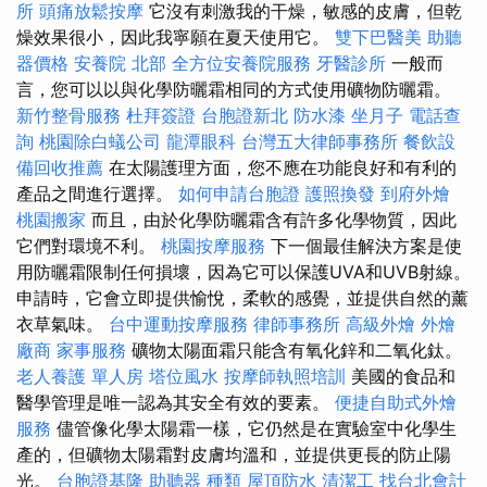
所
頭痛放鬆按摩
它沒有刺激我的干燥，敏感的皮膚，但乾
燥效果很小，因此我寧願在夏天使用它。
雙下巴醫美
助聽
器價格
安養院 北部
全方位安養院服務
牙醫診所
一般而
言，您可以以與化學防曬霜相同的方式使用礦物防曬霜。
新竹整骨服務
杜拜簽證
台胞證新北
防水漆
坐月子
電話查
詢
桃園除白蟻公司
龍潭眼科
台灣五大律師事務所
餐飲設
備回收推薦
在太陽護理方面，您不應在功能良好和有利的
產品之間進行選擇。
如何申請台胞證
護照換發
到府外燴
桃園搬家
而且，由於化學防曬霜含有許多化學物質，因此
它們對環境不利。
桃園按摩服務
下一個最佳解決方案是使
用防曬霜限制任何損壞，因為它可以保護UVA和UVB射線。
申請時，它會立即提供愉悅，柔軟的感覺，並提供自然的薰
衣草氣味。
台中運動按摩服務
律師事務所
高級外燴
外燴
廠商
家事服務
礦物太陽面霜只能含有氧化鋅和二氧化鈦。
老人養護 單人房
塔位風水
按摩師執照培訓
美國的食品和
醫學管理是唯一認為其安全有效的要素。
便捷自助式外燴
服務
儘管像化學太陽霜一樣，它仍然是在實驗室中化學生
產的，但礦物太陽霜對皮膚均溫和，並提供更長的防止陽
光。
台胞證基隆
助聽器 種類
屋頂防水
清潔工
找台北會計