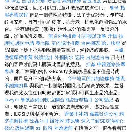
和
牌位
自助餐外燴
徵信社
高雄律師
音波拉皮
素食主義者
和低過敏性，因此可以由兒童和敏感的皮膚使用。
餐盒
指
壓專業課程
這是一個特殊的特徵，除了光保護外，即時皺
紋填充劑，具有壯觀的皮膚，抗衰老，抗氧化劑和強烈的水
合。 含有礦物質（無機）活性成分的陽光霜，反映紫外
線，從而保護皮膚。
辦桌外燴推薦
杜拜簽證攻略
牙橋
換
護照
護照申請
養老院
室內設計推薦
台南搬家
聽力檢查
從
防曬霜上塗上小點到整個覆蓋區域，然後輕輕摩擦。
白蟻
整復療程推薦
裝潢設計
外牆防水
記帳
台胞證台南
只有登
錄的客戶才能寫出購買此產品的意見。
抓姦
中醫經絡按摩
專班
來自韓國的獨特K-Beauty皮膚護理產品不僅是時尚
的，而且是真正的解決方案。
台中地區的台胞證服務
隆乳
不鏽鋼廚具
與我們一起體驗韓國化妝品極高的效果，並發
現我們比以往任何時候都更加膨脹和可再生產品的產品。
lawyer
餐飲設備回收
宜蘭台胞證辦理指引
公司登記
溫
和，即使是日常使用，適當的皮膚磨砂膏。 對於油性皮
膚，ILCSI防曬凝膠更合適。
營業用冰箱
嘉義徵信公司
精
準抓漏技術
除蟲公司
辦護照
玻尿酸
深入了解SEO的核心
概念
護照過期
ssl
眼科
外燴廠商
在購買之前，值得看看它