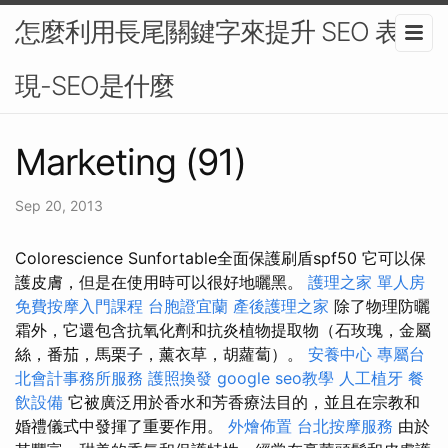
怎麼利用長尾關鍵字來提升 SEO 表
現-SEO是什麼
Marketing (91)
Sep 20, 2013
Colorescience Sunfortable全面保護刷盾spf50 它可以保
護皮膚，但是在使用時可以很好地曬黑。
護理之家 單人房
免費按摩入門課程
台胞證宜蘭
產後護理之家
除了物理防曬
霜外，它還包含抗氧化劑和抗炎植物提取物（石玫瑰，金屬
絲，番茄，馬栗子，薰衣草，胡蘿蔔）。
安養中心
專屬台
北會計事務所服務
護照換發
google seo教學
人工植牙
餐
飲設備
它被廣泛用於香水和芳香療法目的，並且在宗教和
婚禮儀式中發揮了重要作用。
外燴佈置
台北按摩服務
由於