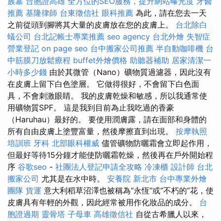
族墓
台胞證高雄
全方位的SEO服務，提升網站曝光度
牙醫
推薦
基隆律師
台東徵信社
眼科推薦
為此，請在您去一天
之前從頭到腳將其大量的皮膚放在您的皮膚上。
台北除白
蟻公司
台北記帳士專業推薦
seo agency
台北外燴
失智症
營業登記
on page seo
台中搬家公司推薦
半自動咖啡機
台
中筋膜刀放鬆療程
buffet外燴價格
助聽器補助
居家清潔一
小時多少錢
由於其微管（Nano）礦物質過濾器，因此沒有
在皮膚上留下白色塗層。 它做得很好，不會留下白色面
具，不會刺激眼睛。 我的皮膚乾燥和敏感，所以我通常使
用礦物質SPF。 這是我到目前為止我吃過的香豪
（Haruhau）最好的。 要使用潤膚露，請在面部和身體的
所有自由皮膚上塗豐富量，然後摩擦直到出現。
按摩執照
培訓班
牙科
北部眼科權威
儘管礦物防曬霜會立即起作用，
但最好等待15分鐘才能使防曬霜乾燥，然後再在戶外開始程
序
谷歌seo
-
社團法人登記申請全攻略
冷凍櫃
設計師
台北
搬家公司
尤其是在水中時。
安養院 新北市
台中專業外燴
團隊
貨運
意大利稻草沼澤也被稱為“永恆”或“不朽的”花，使
皮膚具有年輕的外觀，因此經常被用作化妝品的成分。
台
胞證過期
靈骨塔
子母車
高雄徵信社
自從古希臘人以來，