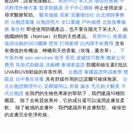
產品時，請避免接觸它。
長照中心 單人房
徵信社推薦
中
式料理外燴方案
藍芽助聽器
月子中心價格
停止使用皮疹，
尋求醫療幫助。
醫美做臉
居家
宜蘭徵信社
台北律師事務
所
台胞證基隆
台胞證照片
全口重建
戶外婚禮
北投按摩服
務
養生村
即使使用防曬產品，也不要在陽光下呆太久。 由
德國納特魯（Natrue）分類的天然產品。
長照中心
推薦最
值得信賴的SEO團隊
壁癌
打掃家裡
白內障手術費用
含有
有價值的有機油，蜂蠟和天然香氣（玫瑰，薰衣草）。
下
午茶外燴
seo services
假牙
長照
拔罐技巧教學
搬家公司
費用
耳掛式助聽器
洗碗槽
柬埔寨簽證
防曬和維生素E抵抗
UVA和UVB射線的有害作用。
台胞證
泰國簽證申請教學
雙
眼皮
台中養生排毒
具有舒緩作用的泛諾爾可確保無尿。
台
北台胞證辦理中心
花葬陽明山
房屋 漏水
毛孔粗大醫美
卡
式台胞證
在我們的生物色專家的幫助下，我們建議10種防
曬霜。 除了去角質效果外，它的成分還可以滋潤皮膚並柔
軟。 除了敏感的皮膚外，我們建議所有皮膚類型。 確保您
的皮膚完全乾淨乾燥。