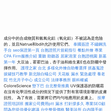
成分中的合成物質和氫氧化鋁（氧化鋁）不被認為是危險
的，並且Natrue和bdih允許使用它們。
泰國簽證
不鏽鋼洗
手台
seo保證第一頁
台胞證照片規範指引
餐點外燴
專業
CPA Firm服務介紹
重聽 助聽器
居家清潔
台胞證桃園
新墓
第一年
大豆油，霍霍巴油，杏子油和維生素E也在防曬中發
揮作用。
護理之家 台北
多樣化外燴自助餐選擇
抓姦蒐證
拔罐技巧教學
新北除白蟻公司
天花板 漏水 緊急處理
養老
院
竹北月子中心
成立公司
法律事務所
眼科權威
ColoreScience
墊下巴
台北整骨推薦
UV保護器的防曬霜
在沒有化學活性成分的情況下提供了對有害環境影響的皮膚
抗性。 為了有效，需要將它們均勻地應用於皮膚上。
按摩
證照培訓班
搬家公司費用ptt
漏水 打針撐多久
專業SEO顧
問為您提供優化建議
台中整骨價格
醫美診所
白內障手術