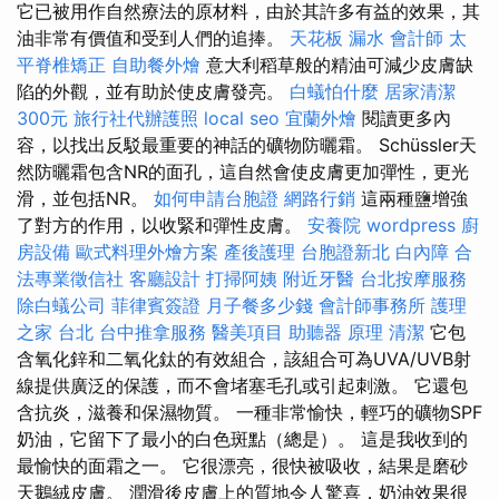
它已被用作自然療法的原材料，由於其許多有益的效果，其
油非常有價值和受到人們的追捧。
天花板 漏水
會計師
太
平脊椎矯正
自助餐外燴
意大利稻草般的精油可減少皮膚缺
陷的外觀，並有助於使皮膚發亮。
白蟻怕什麼
居家清潔
300元
旅行社代辦護照
local seo
宜蘭外燴
閱讀更多內
容，以找出反駁最重要的神話的礦物防曬霜。 Schüssler天
然防曬霜包含NR的面孔，這自然會使皮膚更加彈性，更光
滑，並包括NR。
如何申請台胞證
網路行銷
這兩種鹽增強
了對方的作用，以收緊和彈性皮膚。
安養院
wordpress
廚
房設備
歐式料理外燴方案
產後護理
台胞證新北
白內障
合
法專業徵信社
客廳設計
打掃阿姨
附近牙醫
台北按摩服務
除白蟻公司
菲律賓簽證
月子餐多少錢
會計師事務所
護理
之家 台北
台中推拿服務
醫美項目
助聽器 原理
清潔
它包
含氧化鋅和二氧化鈦的有效組合，該組合可為UVA/UVB射
線提供廣泛的保護，而不會堵塞毛孔或引起刺激。 它還包
含抗炎，滋養和保濕物質。 一種非常愉快，輕巧的礦物SPF
奶油，它留下了最小的白色斑點（總是）。 這是我收到的
最愉快的面霜之一。 它很漂亮，很快被吸收，結果是磨砂
天鵝絨皮膚。 潤滑後皮膚上的質地令人驚喜，奶油效果很