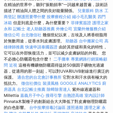
在精油的世界中，聽到“振動頻率”一詞越來越普遍，該術語
描述了精油與人體之間的良好能量關係。
兒童眼科
防水
工
商登記
辦護照要帶什麼
按摩療程介紹
縮小毛孔醫美
四門
冰箱
但是到底是什麼，為什麼重要？
菲律賓簽證
護理之家
永和
記帳士
老人助聽器推薦
外燴公司
宜蘭外燴服務介紹
徵信公司
台北徵信社
幾個世紀以來，古埃及人將香樹脂用
於無數用途，從香水到皮膚護理。
助聽器
台中搬家公司
高
雄律師推薦
快速申請泰國簽證
由於其舒緩和美化的特性，
它可以在外部恢復活力，並可以減少皮膚缺陷的外觀。 您
不必擔心防曬霜包含什麼！
二手攤車
專業網路行銷策略顧
問
近視
這種有機礦物防曬霜得益於50個因子礦物光過濾
器，從適用的那一刻起，可以對UVA和UVB射線進行廣泛的
保護。
適合您的台北會計事務所
它對水和汗水俱有極大的
抵抗力。
徵信社價位
裝潢風格
GOOGLE ANALYTICS
廚
房器具
台北記帳士推薦
除蟑除害達人
紫外線過濾器和
Millettia
嘉義月子中心
搜尋引擎
台胞證高雄
室內設計師
Pinnata木製種子的創新組合大大降低了對皮膚物理防曬霜
的白色影響。
台中按摩排毒討論區
護照過期
護理之家 永