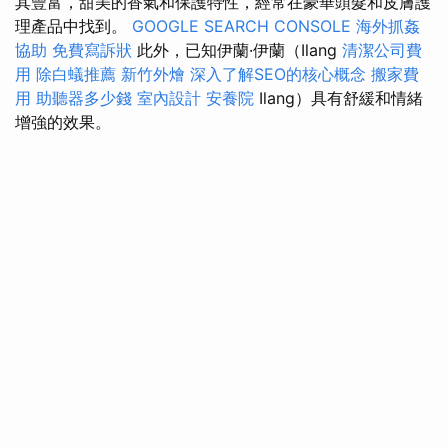
其豐富，甜美的香氣和保護特性，經常在豪華頭髮和皮膚護
理產品中找到。
GOOGLE SEARCH CONSOLE
海外抓姦
協助
免費寫訴狀
此外，已知伊蘭·伊蘭（Ilang
清潔公司費
用
除白蟻推薦
新竹外燴
深入了解SEO的核心概念
搬家費
用
助聽器多少錢
室內設計
安養院
Ilang）具有舒緩和情緒
增強的效果。