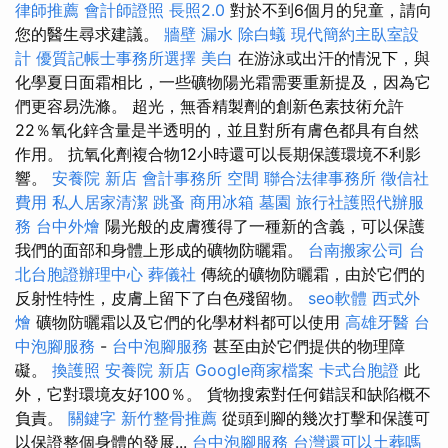
律師推薦
會計師證照
長照2.0
對於不到6個月的兒童，請向
您的醫生尋求建議。
牆壁 漏水
除白蟻
現代簡約主臥室設
計
優質記帳士事務所選擇
美白
在游泳或出汗的情況下，與
化學夏日面霜相比，一些礦物陽光霜需要重新提及，因為它
們更容易洗滌。 超光，無香精製劑的創新色素技術允許
22％氧化鋅含量是半透明的，並且對所有膚色都具有自然
作用。 抗氧化劑複合物12小時還可以長期保護環境不利影
響。
安養院 新店
會計事務所
空間
聯合法律事務所
徵信社
費用
私人居家清潔
跳蚤
商用冰箱
墓園
旅行社護照代辦服
務
台中外燴
陽光般的皮膚獲得了一種新的含義，可以保護
我們的面部和身體上形成的礦物防曬霜。
台南搬家公司
台
北台胞證辦理中心
葬儀社
傳統的礦物防曬霜，由於它們的
反射性特性，皮膚上留下了白色殘留物。
seo軟體
西式外
燴
礦物防曬霜以及它們的化學材料都可以使用
高雄牙醫
台
中泡腳服務
-
台中泡腳服務
甚至由於它們提供的物理障
礙。
換護照
安養院 新店
Google商家檔案
卡式台胞證
此
外，它對環境友好100％。 貨物搜索對任何錯誤和缺陷概不
負責。
關鍵字
新竹整骨推薦
從頭到腳的幾次打擊和保護可
以保證整個身體的發展...
台中泡腳服務
台灣還可以土葬嗎