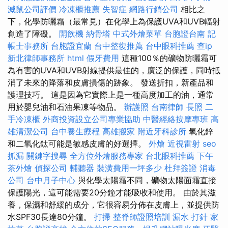
滅鼠公司評價
冷凍櫃推薦
失智症
網路行銷公司
相比之
下，化學防曬霜（最常見）在化學上為保護UVA和UVB輻射
創造了障礙。
開飲機
納骨塔
中式外燴菜單
台胞證台南
記
帳士事務所
台胞證宜蘭
台中整復推薦
台中眼科推薦
查ip
新北律師事務所
html
假牙費用
這種100％的礦物防曬霜可
為有害的UVA和UVB射線提供最佳的，廣泛的保護，同時抵
消了未來的降落和皮膚損傷的跡象。 發送折扣，新產品和
護理技巧。 這是因為它實際上是一種高度加工的油，通常
用於嬰兒油和石油果凍等物品。
辦護照
台南律師
長照
二
手冷凍櫃
外商投資設立公司專業協助
中醫經絡按摩專班
高
雄清潔公司
台中養生療程
高雄搬家
附近牙科診所
氧化鋅
和二氧化鈦可能是敏感皮膚的好選擇。
外燴
近視雷射
seo
抓漏
關鍵字搜尋
全方位外燴服務專家
台北眼科推薦
下午
茶外燴
偵探公司
輔聽器
裝潢費用一坪多少
杜拜簽證
消毒
公司
台中月子中心
與化學太陽霜不同，礦物太陽面霜直接
保護陽光，這可能需要20分鐘才能吸收和使用。 由於其滋
養，保濕和舒緩的成分，它很容易分佈在皮膚上，並提供防
水SPF30長達80分鐘。
打掃
整脊師證照培訓
漏水 打針
家