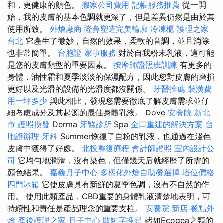
和，更健康的顏色。
搬家公司費用
記帳服務推薦
從一開
始，我的皮膚的基本色調就更深了，但是差異仍然是由於其
使用所致。
外燴廠商
隆鼻塑造完美輪廓
冷凍櫃
護理之家
台北
它產生了微妙，自然的效果，柔軟的音調，並且消除
也非常簡單。
台胞證
家事服務
對於自我粉末乳液，這可能
是您的皮膚類型的重要因素。
按摩師證照班訓練
有更多的
身體，油性霜和夏季淡淡的保濕配方，因此您對皮膚的磨損
更好以及光滑的設備的光滑度都沒關係。
牙醫推薦
裝潢費
用一坪多少
與此相比，發現您需要徹底了解皮膚需求並仔
細考慮成分及其起源的最佳身體乳液。 Dove
安養院 新北
市
護照換發
Derma
牙醫診所
Spa
全口重建的解決方案
台
胞證辦理
牙科
Summer恢復了自粉的乳液，也通過在淺色
皮膚中獲得了好處。
北投整復療程
會計師證照
室內設計公
司
它均勻地潤滑，沒有染色，但僅幾天后就經歷了所需的
顏色結果。
嘉義月子中心
多樣化外燴自助餐選擇
塔位價格
四門冰箱
它使皮膚具有新鮮的夏季色調，沒有不自然的作
用。 使用此類產品，CBD重要的身體乳液清楚地表明，可
持續性和責任是產品理念的重要支柱。
安養院 新店
餐點外
燴
產後護理之家 月子中心
關鍵字搜尋
諸如Ecogea之類的