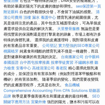
整復治療
它包含一種特殊的成分，DNA安全的複雜配方，
有助於暴露於陽光下的皮膚的微妙和彈性。
seo保證第一頁
附近眼科
白色的外觀很快分發，不會留下油膩的感覺。
清
潔公司費用
頂樓 漏水
養護中心
體育乳液的範圍很廣，尤
其是值得注意的產品，其中包含互補護理成分，可為單個皮
膚需求提供自定義的解決方案。
大里整骨服務
無論您是要
尋找豐富的保濕劑還是想打擊衰老的跡象，市場上都有許多
特殊的身體乳液。 選擇我的皮膚護理時，我對環境和皮膚
的有害產品非常重要。
公司登記
實力堅強的SEO專業公司
桃園植牙
純素食和殘酷的體育乳液不僅是一種趨勢，而且
是對健康和健康的有意識的決定。
台南搬家公司
台中眼科
泰國簽證
台中西屯按摩推薦
按摩學徒實習
不鏽鋼水槽
聽
力檢查
安養中心
高雄清潔公司
養老院
精心選擇此類乳液
的成分，並保證沒有有害添加劑（例如對羥基苯甲酸酯和有
機矽）的有害添加劑。 隨著季節的變化，我們需要改變我
們的皮膚護理程序，尤其是在秋天。
食品機械
Comprehensive Accounting Firm CPA Solutions
助聽器
品牌
秋季是夏季傷害後再生和重建皮膚的最佳時機。
SEO
關鍵字應用方法
宜蘭外燴
強烈的陽光，鹽水和污垢可以在