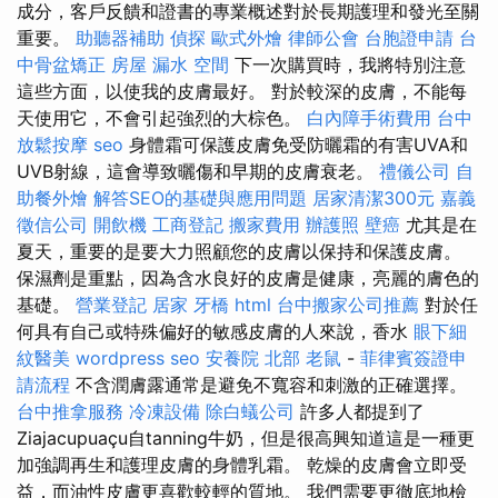
成分，客戶反饋和證書的專業概述對於長期護理和發光至關
重要。
助聽器補助
偵探
歐式外燴
律師公會
台胞證申請
台
中骨盆矯正
房屋 漏水
空間
下一次購買時，我將特別注意
這些方面，以使我的皮膚最好。 對於較深的皮膚，不能每
天使用它，不會引起強烈的大棕色。
白內障手術費用
台中
放鬆按摩
seo
身體霜可保護皮膚免受防曬霜的有害UVA和
UVB射線，這會導致曬傷和早期的皮膚衰老。
禮儀公司
自
助餐外燴
解答SEO的基礎與應用問題
居家清潔300元
嘉義
徵信公司
開飲機
工商登記
搬家費用
辦護照
壁癌
尤其是在
夏天，重要的是要大力照顧您的皮膚以保持和保護皮膚。
保濕劑是重點，因為含水良好的皮膚是健康，亮麗的膚色的
基礎。
營業登記
居家
牙橋
html
台中搬家公司推薦
對於任
何具有自己或特殊偏好的敏感皮膚的人來說，香水
眼下細
紋醫美
wordpress seo
安養院 北部
老鼠
-
菲律賓簽證申
請流程
不含潤膚露通常是避免不寬容和刺激的正確選擇。
台中推拿服務
冷凍設備
除白蟻公司
許多人都提到了
Ziajacupuaçu自tanning牛奶，但是很高興知道這是一種更
加強調再生和護理皮膚的身體乳霜。 乾燥的皮膚會立即受
益，而油性皮膚更喜歡較輕的質地。 我們需要更徹底地檢