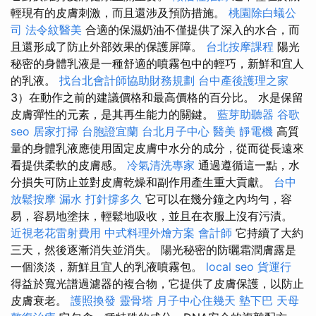
輕現有的皮膚刺激，而且還涉及預防措施。
桃園除白蟻公
司
法令紋醫美
合適的保濕奶油不僅提供了深入的水合，而
且還形成了防止外部效果的保護屏障。
台北按摩課程
陽光
秘密的身體乳液是一種舒適的噴霧包中的輕巧，新鮮和宜人
的乳液。
找台北會計師協助財務規劃
台中產後護理之家
3）在動作之前的建議價格和最高價格的百分比。 水是保留
皮膚彈性的元素，是其再生能力的關鍵。
藍芽助聽器
谷歌
seo
居家打掃
台胞證宜蘭
台北月子中心
醫美
靜電機
高質
量的身體乳液應使用固定皮膚中水分的成分，從而從長遠來
看提供柔軟的皮膚感。
冷氣清洗專家
通過遵循這一點，水
分損失可防止並對皮膚乾燥和副作用產生重大貢獻。
台中
放鬆按摩
漏水 打針撐多久
它可以在幾分鐘之內均勻，容
易，容易地塗抹，輕鬆地吸收，並且在衣服上沒有污漬。
近視老花雷射費用
中式料理外燴方案
會計師
它持續了大約
三天，然後逐漸消失並消失。 陽光秘密的防曬霜潤膚露是
一個淡淡，新鮮且宜人的乳液噴霧包。
local seo
貨運行
得益於寬光譜過濾器的複合物，它提供了皮膚保護，以防止
皮膚衰老。
護照換發
靈骨塔
月子中心住幾天
墊下巴
天母