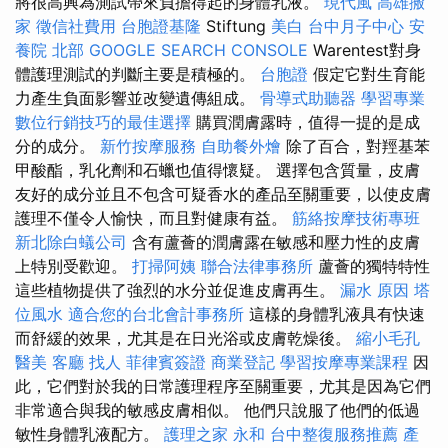
將很高興為測試帶來負擔得起的身體乳液。
現代風
高雄搬
家
徵信社費用
台胞證基隆
Stiftung
美白
台中月子中心
安
養院 北部
GOOGLE SEARCH CONSOLE
Warentest對身
體護理測試的判斷主要是積極的。
台胞證
假定它對生育能
力產生負面影響並改變遺傳組成。
骨導式助聽器
學習專業
數位行銷技巧的最佳選擇
購買潤膚露時，值得一提的是成
分的成分。
新竹按摩服務
自助餐外燴
除了百合，對羥基苯
甲酸酯，乳化劑和石蠟也值得懷疑。 選擇包含質量，皮膚
友好的成分並且不包含可疑香水的產品至關重要，以使皮膚
護理不僅令人愉快，而且對健康有益。
筋絡按摩技術專班
新北除白蟻公司
含有蘆薈的潤膚露在敏感和壓力性的皮膚
上特別受歡迎。
打掃阿姨
聯合法律事務所
蘆薈的獨特特性
這些植物提供了強烈的水分並促進皮膚再生。
漏水 原因
塔
位風水
適合您的台北會計事務所
這樣的身體乳液具有快速
而舒緩的效果，尤其是在日光浴或皮膚乾燥後。
縮小毛孔
醫美
客廳
找人
菲律賓簽證
商業登記
學習按摩專業課程
因
此，它們對於我的日常護理程序至關重要，尤其是因為它們
非常適合與我的敏感皮膚相似。 他們只說服了他們的低過
敏性身體乳液配方。
護理之家 永和
台中整復服務推薦
產