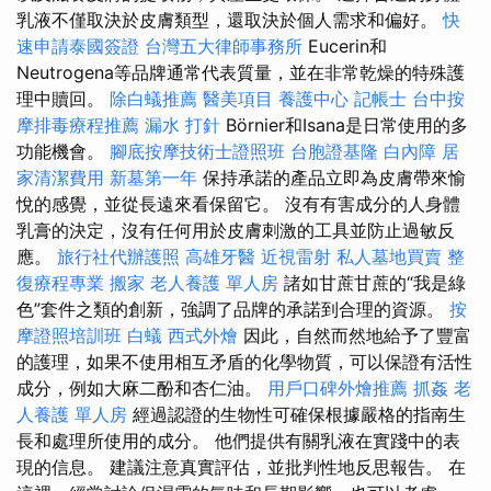
乳液不僅取決於皮膚類型，還取決於個人需求和偏好。
快
速申請泰國簽證
台灣五大律師事務所
Eucerin和
Neutrogena等品牌通常代表質量，並在非常乾燥的特殊護
理中贖回。
除白蟻推薦
醫美項目
養護中心
記帳士
台中按
摩排毒療程推薦
漏水 打針
Börnier和Isana是日常使用的多
功能機會。
腳底按摩技術士證照班
台胞證基隆
白內障
居
家清潔費用
新墓第一年
保持承諾的產品立即為皮膚帶來愉
悅的感覺，並從長遠來看保留它。 沒有有害成分的人身體
乳膏的決定，沒有任何用於皮膚刺激的工具並防止過敏反
應。
旅行社代辦護照
高雄牙醫
近視雷射
私人墓地買賣
整
復療程專業
搬家
老人養護 單人房
諸如甘蔗甘蔗的“我是綠
色”套件之類的創新，強調了品牌的承諾到合理的資源。
按
摩證照培訓班
白蟻
西式外燴
因此，自然而然地給予了豐富
的護理，如果不使用相互矛盾的化學物質，可以保證有活性
成分，例如大麻二酚和杏仁油。
用戶口碑外燴推薦
抓姦
老
人養護 單人房
經過認證的生物性可確保根據嚴格的指南生
長和處理所使用的成分。 他們提供有關乳液在實踐中的表
現的信息。 建議注意真實評估，並批判性地反思報告。 在