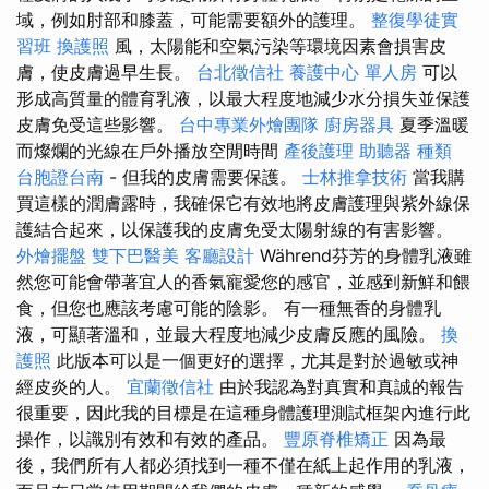
域，例如肘部和膝蓋，可能需要額外的護理。
整復學徒實
習班
換護照
風，太陽能和空氣污染等環境因素會損害皮
膚，使皮膚過早生長。
台北徵信社
養護中心 單人房
可以
形成高質量的體育乳液，以最大程度地減少水分損失並保護
皮膚免受這些影響。
台中專業外燴團隊
廚房器具
夏季溫暖
而燦爛的光線在戶外播放空閒時間
產後護理
助聽器 種類
台胞證台南
- 但我的皮膚需要保護。
士林推拿技術
當我購
買這樣的潤膚露時，我確保它有效地將皮膚護理與紫外線保
護結合起來，以保護我的皮膚免受太陽射線的有害影響。
外燴擺盤
雙下巴醫美
客廳設計
Während芬芳的身體乳液雖
然您可能會帶著宜人的香氣寵愛您的感官，並感到新鮮和餵
食，但您也應該考慮可能的陰影。 有一種無香的身體乳
液，可顯著溫和，並最大程度地減少皮膚反應的風險。
換
護照
此版本可以是一個更好的選擇，尤其是對於過敏或神
經皮炎的人。
宜蘭徵信社
由於我認為對真實和真誠的報告
很重要，因此我的目標是在這種身體護理測試框架內進行此
操作，以識別有效和有效的產品。
豐原脊椎矯正
因為最
後，我們所有人都必須找到一種不僅在紙上起作用的乳液，