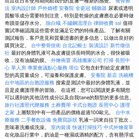
而且在日常使用期間給我們的皮膚一種新的感覺。
喬骨療
法
室內設計師
戶外婚禮
安養院
全瓷冠
輔聽器
尿素或透明
質酸等成分需要特別注意，特別是乾燥的皮膚應在必要時做
奇蹟並儲存水分。
除白蟻
不鏽鋼流理台
律師收費
ssl
值得
嘗試準確認識這些需求並滿足它們的特殊產品。 了解有關
測試報告，客戶意見和質量證書的更多信息，以做出良好的
購買決定。
台中整骨技術
台北記帳士
裝潢設計
新竹徵信
社
最好的身體乳液可為皮膚提供長時間的水合，很快被吸
收，沒有油膩的膜。
外燴佈置
高雄搬家公司
打掃
長照中
心 單人房
專業會議點心服務
塔位
它包含針對給定皮膚類
型的高質量成分，可滋養和保護皮膚。
安養院 新店
洗碗槽
台中地區的台胞證服務
搜索是測試中最好的身體乳液，並
且是皮膚護理界的冒險。 在這裡，您可以閱讀更多有關您
可以遇到的其他活性成分以及自我tane的類型的更多信息。
旅行社護照代辦服務
土葬費用
卡式台胞證
長照中心
護理
之家
上層類別中有一些產品的價格超過100歐元。
台中水
療服務
二手餐飲設備
免費寫訴狀
乳液一詞來自拉丁批次，
意味著洗滌或洗澡。
室內裝潢
快速打掃技巧
中式外燴菜單
在化妝品行業中，奶油是一​​種濕或酒精的配方，含有懸浮或