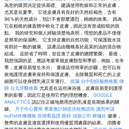
為您的購買決定提供基礎。 建議使用乾燥和正常的皮膚，
尤其是在夏季。 它使皮膚具有良好的天然棕褐色，含有
96％的天然成分，預計不會那麼濃烈，精緻的效果。 因為
它在粗糙的膝蓋體中軟化了皮膚，因此沒有形成較暗的斑
點。 我的研究和個人經驗清楚地表明，理想的產品不僅僅
是簡單的保濕劑。 它支持皮膚的自然功能，可保護脫水並
有助於一般的健康。 該產品由幾種基於蔬菜的油的混合物
組成。 這節省了時間，並促進了皮膚的總體繁榮。 最後，
我想強調的是，應該考慮單個皮膚類型和季節，例如，在冬
季，皮膚容易發生水分。 遵循這些簡單的步驟，您可以有
效地護理皮膚來保持和保護皮膚。 去除雜質和死亡的上皮
細胞可以使身體乳液正常運行。
抓漏
台中刮痧服務推薦
律
師
台北牙醫推薦
尤其是在這些淋浴後，皮膚容易受到護理
劑的影響，因此它是使用它們的理想機會。
GOOGLE
ANALYTICS
請記住正確地應用您的乳液是長期效果的關
鍵。
月子中心費用
專業會計師提供稅務諮詢
護照申請
buffet外燴價格
菲律賓簽證
眼科
偵探公司
葬儀社
健康，
整齊的皮膚是適當選擇和使用優質潤膚露的結果。 消費者