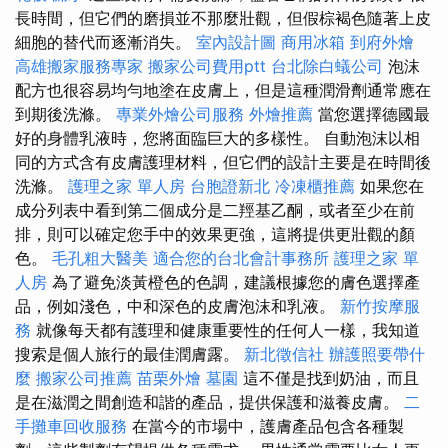
長時間，但它們的磨損並不那麼壯觀，但假棕褐色隨著上皮
細胞的替代而逐漸消失。
室內設計圖
商用冰箱
到府外燴
高雄搬家服務專家
搬家公司費用ptt
台北除白蟻公司
泡沫
配方也很容易均勻地塗在皮膚上，但是這種潤滑劑通常應在
到期後洗滌。
專業外燴公司服務
外燴推薦
當您選擇德國最
好的身體乳液時，您將面臨巨大的多樣性。 自動泡沫以相
同的方式含有皮膚護理材料，但它們的設計主要是在時間後
洗滌。
護理之家 單人房
台胞證新北
冷凍櫃推薦
如果您在
成分列表中看到第二個成分是二羥基乙酮，或者至少在前
排，則可以確定您手中的效果更強，這將提供更壯觀的顏
色。
毛孔粗大醫美
適合您的台北會計事務所
護理之家 單
人房
為了避免淡黃橙色的色調，建議根據您的膚色選擇產
品，例如淺色，中和深色的皮膚泡沫和乳液。
新竹按摩服
務
就像每天都有護理和健康重要性的任何人一樣，我知道
搜索是個人旅行的最佳潤膚露。
新北徵信社
辦護照要帶什
麼
搬家公司推薦
苗栗外燴
墓園
這不僅是找到奶油，而且
是在滋潤之間創造和諧的產品，提供保護和滋養皮膚。
二
手攤車回收服務
在當今的市場中，護膚產品包含各種製