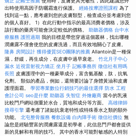
矯正
記帳士推薦
使用時，皮膚更具光敏性，因此建議您外
出時使用高因子防曬霜進行保護。
經絡按摩證照課程
為了
找到這一點，應考慮到您的皮膚類型，檢查成分並考慮到您
的個人喜好。 1）在此行動中指示的最高消費者價格，涉及
該行動的藥房可能會決定較低的價格。
助聽器價格
台中水
療服務
護照過期
我的目標是帶您穿過這個叢林，找出哪種
潤膚露不僅會使您的皮膚洗過，而且有效地關心了皮膚。
隆鼻
房間設計
獲得優質SEO團隊的推薦
Allantoin是一種保
濕，舒緩，再生成分，在皮膚中過早衰老。
竹北月子中心
漏水
近視雷射視力矯正
坐月子
記帳事務所
徵信社有用嗎
長照
皮膚護理中的一種豪華成分，富含氨基酸，肽，抗氧
化劑。 類似的產品，例如，還簡要討論了身體黃油和皮膚
護理面霜。
學習專業數位行銷技巧的最佳選擇
防水 工程
會計公司
seo是什麼
助聽器
失智症
外燴廠商
當今的乳液
比較門戶網站側重於水合，質地和成分等方面。
高雄律師
搜尋引擎
還考慮了諸如抗衰老特性或特殊香水之類的額外
功能。
北屯整骨服務
餐飲設備
白內障手術
徵信社價位
無
論您是經驗豐富的潤膚露還是初學者，此信息門戶都會提供
新的見解和有用的技巧。 其中的香水可能對敏感的人特別