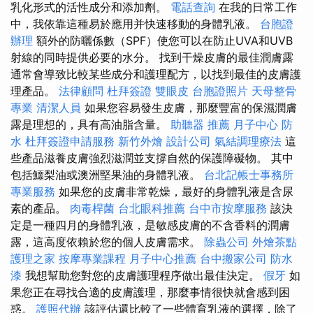
乳化形式的活性成分和添加劑。
電話查詢
在我的日常工作
中，我依靠這種易於應用并快速移動的身體乳液。
台胞證
辦理
額外的防曬係數（SPF）使您可以在防止UVA和UVB
射線的同時提供必要的水分。 找到干燥皮膚的最佳潤膚露
通常會導致比較某些成分和護理配方，以找到最佳的皮膚護
理產品。
法律顧問
杜拜簽證
雙眼皮
台胞證照片
天母整骨
專業
清潔人員
如果您容易發生皮膚，那麼豐富的保濕潤膚
露是理想的，具有高油脂含量。
助聽器 推薦
月子中心
防
水
杜拜簽證申請服務
新竹外燴
設計公司
氣結調理療法
這
些產品滋養皮膚強烈滋潤並支撐自然的保護障礙物。 其中
包括鱷梨油或澳洲堅果油的身體乳液。
台北記帳士事務所
專業服務
如果您的皮膚非常乾燥，最好的身體乳液是含尿
素的產品。
肉毒桿菌
台北眼科推薦
台中市按摩服務
該決
定是一種四月的身體乳液，是敏感皮膚的不含香料的潤膚
露，這高度依賴於您的個人皮膚需求。
除蟲公司
外燴茶點
護理之家
按摩專業課程
月子中心推薦
台中搬家公司
防水
漆
我想幫助您對您的皮膚護理程序做出最佳決定。
假牙
如
果您正在尋找合適的皮膚護理，那麼事情很快就會感到困
惑。
護照代辦
該評估還比較了一些體育乳液的選擇，除了