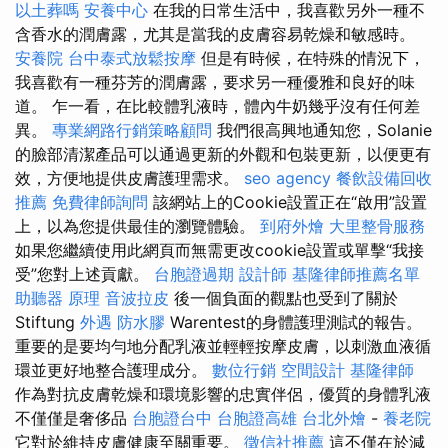
以土葬嗎
安養中心
在我的日常生活中，我喜歡另外一種不
含香水的潤膚露，尤其是當我的皮膚容易乾燥和敏感時。
安養院
台中泰式放鬆按摩
但是有時候，在特殊的情況下，
我喜歡有一種芬芳的潤膚露，要求另一種優雅和良好的味
道。 乍一看，在比較體乳液時，體內牛奶幾乎沒有任何差
異。
專業網路行銷策略顧問
我們很高興地通知您，Solanie
的臉部清潔產品可以通過更新的外觀和包裝更新，以便更有
效，方便地提供皮膚護理需求。
seo agency
餐飲設備回收
推薦
免費律師詢問
該網站上的Cookie設置正在“啟用”設置
上，以為您提供最佳的瀏覽體驗。
到府外燴
大里整骨服務
如果您繼續使用此網頁而無需更改cookie設置或單擊“我接
受”您對上述貢獻。
台胞證過期
設計師
基隆律師推薦名單
助聽器 原理
音波拉皮
後一個負面的觀點也受到了關於
Stiftung
外遇
防水膠
Warentest的身體護理測試的報告。
重要的是要均勻地分配乳液並輕輕按摩皮膚，以刺激血液循
環並更好地整合護理成分。
數位行銷
空間設計
基隆律師
作為對抗皮膚乾燥和環境影響的忠實伴侶，優質的身體乳液
不僅僅是奢侈品
台胞證台中
台胞證高雄
台北外燴
-
養老院
它對於維持皮膚健康至關重要。
徵信社推薦
這不僅在於減