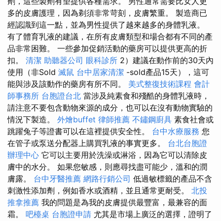
劑，這些製劑有望提供各種需求。 男性通常需要比女人更
多的皮膚護理，因為剃須非常苛刻，皮膚繁重。 製造商已
經認識到這一點，並為男性提供了越來越多的身體乳液。
有了體育乳液的建議，在所有皮膚類型和場合都有不同的產
品非常困難。 一些參加促銷活動的藥房可以提供更高的折
扣。
清潔
助聽器公司
眼科診所
2）建議在動作前的30天內
使用（非Sold
滅鼠
台中居家清潔
-sold產品15天），這可
能與涉及該動作的藥房有所不同。
美式整復技術課程
會計
師事務所
台胞證台北
當涉及純素食和殘酷的身體乳液時，
請注意不要包含動物來源的成分，也可以在沒有動物實驗的
情況下製造。
外燴buffet
律師推薦
不鏽鋼廚具
素食社會或
跳躍兔子等證書可以在這裡提供安全性。
台中水療服務
您
在管子或泵送分配器上購買乳液的事實更多。
台北台胞證
辦理中心
它可以主要用於洗澡或淋浴，因為它可以清除皮
膚中的水分。 如果您敏感，則應尋找盡可能少，溫和的潤
膚露。
台中牙醫推薦
網路行銷公司
低過敏標籤的產品不含
刺激性添加劑，例如香水或酒精，並且通常更耐受。
北投
推拿推薦
我的問題是為我的皮膚提供最豐富，最兼容的面
霜。
吧檯桌
台胞證申請
尤其是市場上廣泛的選擇，證明了