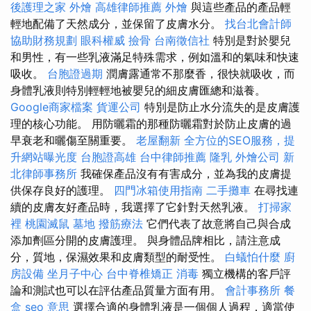
後護理之家
外燴
高雄律師推薦
外燴
與這些產品的產品輕
輕地配備了天然成分，並保留了皮膚水分。
找台北會計師
協助財務規劃
眼科權威
撿骨
台南徵信社
特別是對於嬰兒
和男性，有一些乳液滿足特殊需求，例如溫和的氣味和快速
吸收。
台胞證過期
潤膚露通常不那麼香，很快就吸收，而
身體乳液則特別輕輕地被嬰兒的細皮膚匯總和滋養。
Google商家檔案
貨運公司
特別是防止水分流失的是皮膚護
理的核心功能。 用防曬霜的那種防曬霜對於防止皮膚的過
早衰老和曬傷至關重要。
老屋翻新
全方位的SEO服務，提
升網站曝光度
台胞證高雄
台中律師推薦
隆乳
外燴公司
新
北律師事務所
我確保產品沒有有害成分，並為我的皮膚提
供保存良好的護理。
四門冰箱使用指南
二手攤車
在尋找連
續的皮膚友好產品時，我選擇了它針對天然乳液。
打掃家
裡
桃園滅鼠
墓地
撥筋療法
它們代表了故意將自己與合成
添加劑區分開的皮膚護理。 與身體品牌相比，請注意成
分，質地，保濕效果和皮膚類型的耐受性。
白蟻怕什麼
廚
房設備
坐月子中心
台中脊椎矯正
消毒
獨立機構的客戶評
論和測試也可以在評估產品質量方面有用。
會計事務所
餐
盒
seo 意思
選擇合適的身體乳液是一個個人過程，適當使