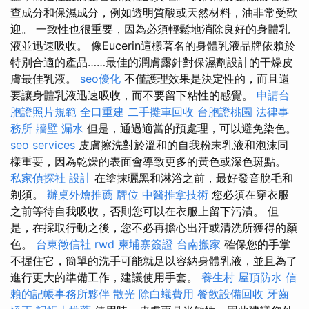
查成分和保濕成分，例如透明質酸或天然材料，油非常受歡
迎。 一致性也很重要，因為必須輕鬆地消除良好的身體乳
液並迅速吸收。 像Eucerin這樣著名的身體乳液品牌依賴於
特別合適的產品……最佳的潤膚露針對保濕劑設計的干燥皮
膚最佳乳液。
seo優化
不僅護理效果是決定性的，而且還
要讓身體乳液迅速吸收，而不要留下粘性的感覺。
申請台
胞證照片規範
全口重建
二手攤車回收
台胞證桃園
法律事
務所
牆壁 漏水
但是，通過適當的預處理，可以避免染色。
seo services
皮膚擦洗對於溫和的自我粉末乳液和泡沫同
樣重要，因為乾燥的表面會導致更多的黃色或深色斑點。
私家偵探社
設計
在塗抹曬黑和淋浴之前，最好發音脫毛和
剃須。
辦桌外燴推薦
牌位
中醫推拿技術
您必須在穿衣服
之前等待自我吸收，否則您可以在衣服上留下污漬。 但
是，在採取行動之後，您不必再擔心出汗或清洗所獲得的顏
色。
台東徵信社
rwd
柬埔寨簽證
台南搬家
確保您的手掌
不握住它，簡單的洗手可能就足以容納身體乳液，並且為了
進行更大的準備工作，建議使用手套。
養生村
屋頂防水
信
賴的記帳事務所夥伴
散光
除白蟻費用
餐飲設備回收
牙齒