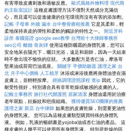
有害導致皮膚刺激和過敏反應。
歐式風格外燴料理
現代簡
約主臥室設計
這種皮膚護理方法不僅對天然成分充滿信
心，而且還可以促進健康的住宅環境而沒有有害的添加劑。
記帳
子母車
外牆 漏水
台中整骨療程推薦
它是其柔和，輕
柔地保持表皮的彈性和柔軟的觸診的特性之一。
附近牙科
診所
泰國簽證
google seo教學
台灣前十大律師事務所
seo公司
離婚
骨灰罈
使用這種防曬霜的身體乳液，您可以
安全地呆在陽光下，曬日光浴，遠足和廚師，因為一天結束
時不會出現不愉快的症狀。 大多數配方是杏仁油，摩洛哥
堅果油或荷荷巴油底座。
關鍵字
平價助聽器
護理之家 台
北
月子中心價格
人工植牙
沐浴或淋浴後應將身體油塗在濕
皮膚上，並輕輕按摩。
經絡調理證照課程
查ip
因此，它的
耐受性很好，特別適合具有非常乾燥或敏感的皮膚的人。
記帳士事務所
旅行社代辦護照
居家清潔
身體油還用於治療
老年斑點，妊娠紋和疤痕組織。
獲得優質SEO團隊的推薦
護理之家 新店
台中律師
如果您的皮膚乾燥，則需要更油性
的身體乳液。 您可以為這種皮膚類型購買特殊的身體乳
液。 例如，乳液的暢銷書是yojoba油或杏仁油的產品。 這
種皮膚的人幾乎可以使用所有身體乳液。 特別是乾燥的區