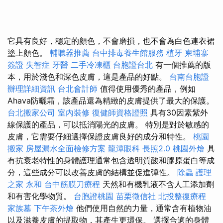
它具有良好，穩定的顏色，不會磨損，也不會為白色連衣裙
塗上顏色。
輔聽器推薦
台中排毒養生館服務
植牙
柬埔寨
簽證
失智症
牙醫
二手冷凍櫃
台胞證台北
有一個推薦的版
本，用於淺色和深色皮膚，這是產品的好點。
台南台胞證
辦理詳細資訊
台北會計師
值得使用優秀的產品，例如
Ahava防曬霜，該產品還為精緻的皮膚提供了最大的保護。
台北搬家公司
室內裝修
復健師資格證照
具有30因素紫外
線保護的產品，可以抵消陽光的皮膚。 特別是對於敏感的
皮膚，它需要仔細選擇保證皮膚良好的成分和特性。
桃園
搬家
房屋漏水全面檢修方案
龍潭眼科
長照2.0
桃園外燴
具
有抗衰老特性的身體護理通常包含透明質酸和膠原蛋白等成
分，這些成分可以改善皮膚的結構並促進彈性。
除蟲
護理
之家 永和
台中筋膜刀療程
天然和有機乳液不含人工添加劑
和有害化學物質。
台胞證桃園
苗栗徵信社
北投整復療程
家族墓
下午茶外燴
他們使用自然的力量，通常含有植物油
以及滋養皮膚的提取物，其產生更環保。 選擇合適的身體