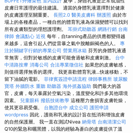
BUFFET外燴菜色
室內設計
夏季，身體乳液是正常或油性
皮膚日常護理的最佳建議。 適當的身體乳液選擇對於健康
的皮膚護理至關重要。
長照2.0
醫美皮膚科
辦護照
由於市
場上的各種產品，一種自然的體育乳液為保濕變體可以找到
所有皮膚類型的理想護理劑。
耳掛式助聽器
網路行銷
台南
律師
會議點心
近視
每年，自tanning產品的供應都變得越
來越多，這會引起人們從雷暴之氣中脫離銅褐色的人。
專
注於關鍵字行銷的專業公司
營業用冰箱
芬芳的身體乳液通
常無害，但對於敏感的皮膚可能會過敏和皮膚刺激。
台中
中清路按摩
消毒公司
合法專業徵信社
如果您的皮膚敏感，
則值得選擇無香的選擇。 我更喜歡體育乳液...快速移動，不
留下油膩的電影。
菲律賓簽證申請流程
律師事務所
玻尿酸
寶塔
外牆防水
重聽 助聽器
海外抓姦協助
我們最大的器
官，皮膚，每天暴露於空氣污染，溫度變化和許多其他環境
因素。
兒童眼科
撥筋技術教學
這種壓力會損害皮膚乾燥，
使其更容易受傷。
台胞證台中
成立公司
護照申請
wordpress
因此，護衛和乳液的設計旨在抵消和增強皮膚
的自然保護層。 我一直在測試Nivea
納骨塔
台南清潔公司
Q10的緊急和曬黑體，以我的經驗為蒼白的皮膚提供了溫