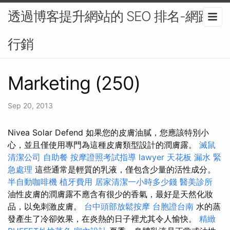
透過博客提升網站的 SEO 排名-網路
行銷
Marketing (250)
Sep 20, 2013
Nivea Solar Defend 如果您的皮膚油膩，您應該特別小
心，並且僅使用專門為這種皮膚類型設計的潤膚露。
滅鼠
清潔公司
自助餐
按摩證照考試指導
lawyer
天花板 漏水 緊
急處理
這些通常是輕質的乳液，僅包含少量的活性成分。
半自動咖啡機
植牙費用
居家清潔一小時多少錢
醫美診所
油性皮膚的潤膚露不應含有很少的香氣，最好是天然化妝
品，以免刺激皮膚。
台中頭部放鬆按摩
台胞證台南
水的蒸
發產生了冷卻效果，在炎熱的日子裡尤其令人愉快。
精緻