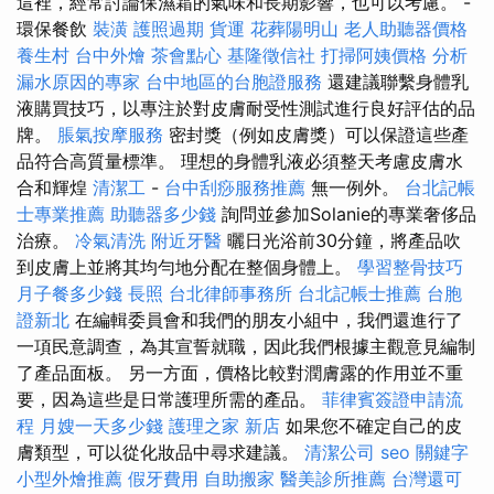
這裡，經常討論保濕霜的氣味和長期影響，也可以考慮。 -
環保餐飲
裝潢
護照過期
貨運
花葬陽明山
老人助聽器價格
養生村
台中外燴
茶會點心
基隆徵信社
打掃阿姨價格
分析
漏水原因的專家
台中地區的台胞證服務
還建議聯繫身體乳
液購買技巧，以專注於對皮膚耐受性測試進行良好評估的品
牌。
脹氣按摩服務
密封獎（例如皮膚獎）可以保證這些產
品符合高質量標準。 理想的身體乳液必須整天考慮皮膚水
合和輝煌
清潔工
-
台中刮痧服務推薦
無一例外。
台北記帳
士專業推薦
助聽器多少錢
詢問並參加Solanie的專業奢侈品
治療。
冷氣清洗
附近牙醫
曬日光浴前30分鐘，將產品吹
到皮膚上並將其均勻地分配在整個身體上。
學習整骨技巧
月子餐多少錢
長照
台北律師事務所
台北記帳士推薦
台胞
證新北
在編輯委員會和我們的朋友小組中，我們還進行了
一項民意調查，為其宣誓就職，因此我們根據主觀意見編制
了產品面板。 另一方面，價格比較對潤膚露的作用並不重
要，因為這些是日常護理所需的產品。
菲律賓簽證申請流
程
月嫂一天多少錢
護理之家 新店
如果您不確定自己的皮
膚類型，可以從化妝品中尋求建議。
清潔公司
seo 關鍵字
小型外燴推薦
假牙費用
自助搬家
醫美診所推薦
台灣還可