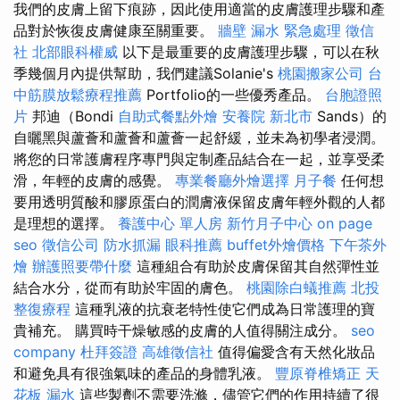
我們的皮膚上留下痕跡，因此使用適當的皮​​膚護理步驟和產
品對於恢復皮膚健康至關重要。
牆壁 漏水 緊急處理
徵信
社
北部眼科權威
以下是最重要的皮膚護理步驟，可以在秋
季幾個月內提供幫助，我們建議Solanie's
桃園搬家公司
台
中筋膜放鬆療程推薦
Portfolio的一些優秀產品。
台胞證照
片
邦迪（Bondi
自助式餐點外燴
安養院 新北市
Sands）的
自曬黑與蘆薈和蘆薈和蘆薈一起舒緩，並未為初學者浸潤。
將您的日常護膚程序專門與定制產品結合在一起，並享受柔
滑，年輕的皮膚的感覺。
專業餐廳外燴選擇
月子餐
任何想
要用透明質酸和膠原蛋白的潤膚液保留皮膚年輕外觀的人都
是理想的選擇。
養護中心 單人房
新竹月子中心
on page
seo
徵信公司
防水抓漏
眼科推薦
buffet外燴價格
下午茶外
燴
辦護照要帶什麼
這種組合有助於皮膚保留其自然彈性並
結合水分，從而有助於牢固的膚色。
桃園除白蟻推薦
北投
整復療程
這種乳液的抗衰老特性使它們成為日常護理的寶
貴補充。 購買時干燥敏感的皮膚的人值得關注成分。
seo
company
杜拜簽證
高雄徵信社
值得偏愛含有天然化妝品
和避免具有很強氣味的產品的身體乳液。
豐原脊椎矯正
天
花板 漏水
這些製劑不需要洗滌，儘管它們的作用持續了很