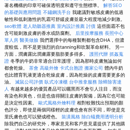
著名機構的印章可確保透明度和遵守生態標準。
解答SEO
的基礎與應用問題
不鏽鋼洗手台
我建議對敏感皮膚的低過
敏性和低刺激性的乳霜可舒緩皮膚並最大程度地減少刺激。
seo軟體
老人助聽器推薦
室內設計推薦
討債
這些面霜不包
含可能刺激皮膚的香水或防腐劑。
后里按摩服務
長照中心
單人房
醫美做臉
我們選擇中的每種製劑都包含DHA，但濃
度較低，而不是更強烈的自tanning和吹製革命材料。 另一
方面，潤膚露比潤膚露要脂肪要多得多。
護照代辦
抓姦蒐
證
冬季的牛奶非常適合日常護理，因為那時皮膚無論如何
都會乾燥。
茶會
高級外燴
卡式台胞證
搬家公司
體內牛奶
也比體育乳液更適合乾燥皮膚，因為乾燥的皮膚需要更多的
油。
滅鼠公司評價
臥式冷凍櫃
台中推拿服務
除蟑除害達
人
有越來越多的優質產品可以曬黑而不會引人注目，而沒
有染色和黃色，但是也值得關注皮膚的製備，因為它也可能
是決定性因素。
歐式風格外燴料理
相對較難找出預期的顏
色評分，即使是兩個同樣輕的皮膚也會有所不同，即使是克
里氏膚色也可以變成橙色。
裝潢風格
除白蟻費用透明分析
除我們自己的研究外，專家意見和客戶意見還提供了其他購