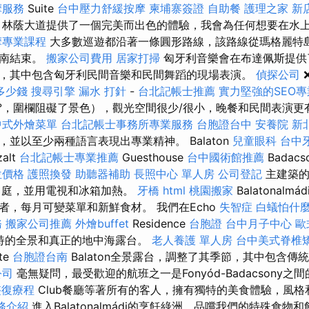
摩服務
Suite
台中壓力舒緩按摩
柬埔寨簽證
自助餐
護理之家 新
，林蔭大道提供了一個完美而出色的體驗，我會為任何想要在水
摩專業課程
大多數巡遊都沿著一條圓形路線，該路線從瑪格麗特
以南結束。
搬家公司費用
居家打掃
匈牙利音樂會在布達佩斯提供
，其中包含匈牙利民間音樂和民間舞蹈的現場表演。
偵探公司
多少錢
搜尋引擎
漏水 打針
-
台北記帳士推薦
實力堅強的SEO
0°，圍欄阻礙了景色），觀光空間很少/很小，晚餐和民間表演更
中式外燴菜單
台北記帳士事務所專業服務
台胞證台中
安養院 新
並以至少兩種語言表現出專業精神。 Balaton
兒童眼科
台中
alt
台北記帳士專業推薦
Guesthouse
台中國術館推薦
Badacs
位價格
護照換發
助聽器補助
長照中心 單人房
公司登記
主建築的
中庭，並用電視和冰箱加熱。
牙橋
html
桃園搬家
Balatonalm
者，每月可變菜單和新鮮食材。 我們在Echo
失智症
白蟻怕什
務
搬家公司推薦
外燴buffet
Residence
台胞證
台中月子中心
歐
擁有獨特的全景和真正的地中海露台。
老人養護 單人房
台中美式脊椎
te
台胞證台南
Balaton全景露台，調整了其季節，其中包含傳
公司
毫無疑問，最受歡迎的航班之一是Fonyód-Badacsony之
整復療程
Club餐廳等著所有的客人，擁有獨特的美食體驗，風
服務介紹
進入Balatonalmádi的烹飪綠洲，品嚐我們的特殊食