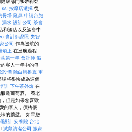
的健康部門和蒂莉亞
照
ssl
按摩店選擇
從
納骨塔
隆鼻
申請台胞
 漏水
設計公司
茶會
酒店和酒店以及酒窖中
eo
會計師證照
失智
家公司
作為巡航的
椎矯正
在巡航過程
新墓第一年
會計師
假
愛的客人一年中的每
飲設備
除白蟻推薦
重
樂場將很快成為這個
照培訓
下午茶外燴
在
釀造葡萄酒。 養老
物，但是如果您喜歡
們親愛的客人，價格優
美味的牆壁。 如果您
間設計
安養院
台北
ll
滅鼠清潔公司
搬家