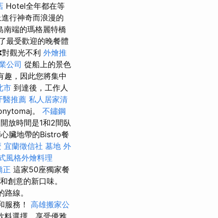
店
Hotel全年都在等
上進行神奇而浪漫的
島南端的瑪格麗特橋
了最受歡迎的晚餐體
❌對觀光不利
外燴推
專業公司
從船上的景色
有趣，因此您將集中
北市
到達後，工作人
牙醫推薦
私人居家清
onytomaj。
不鏽鋼
開放時間是1和2間臥
ádi心臟地帶的Bistro餐
麼
宜蘭徵信社
墓地
外
式風格外燴料理
矯正
這家50座獨家餐
統和創意的新口味。
間的路線。
格和服務！
高雄搬家公
物和飲料選擇，享受優雅