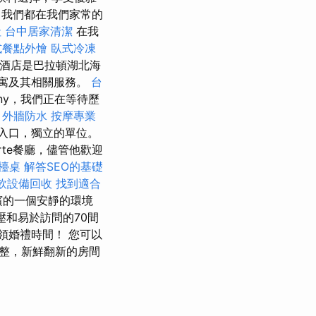
，我們都在我們家常的
社
台中居家清潔
在我
式餐點外燴
臥式冷凍
 該酒店是巴拉頓湖北海
公寓及其相關服務。
台
any，我們正在等待歷
外牆防水
按摩專業
入口，獨立的單位。
rte餐廳，儘管他歡迎
檯桌
解答SEO的基礎
飲設備回收
找到適合
濱的一個安靜的環境
和易於訪問的70間
領婚禮時間！ 您可以
氣調整，新鮮翻新的房間