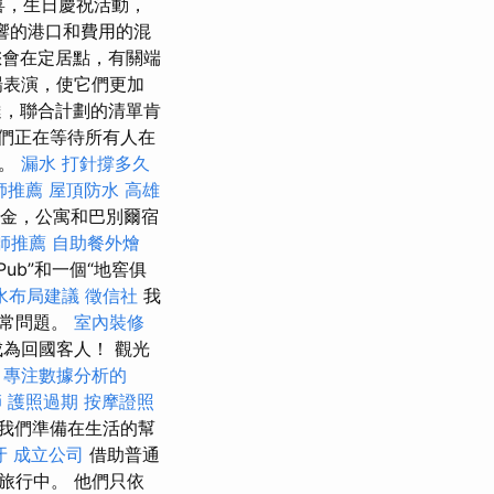
喜，生日慶祝活動，
響的港口和費用的混
您會在定居點，有關端
場表演，使它們更加
，聯合計劃的清單肯
們正在等待所有人在
料。
漏水 打針撐多久
師推薦
屋頂防水
高雄
老金，公寓和巴別爾宿
師推薦
自助餐外燴
Pub”和一個“地窖俱
水布局建議
徵信社
我
日常問題。
室內裝修
為回國客人！ 觀光
。
專注數據分析的
師
護照過期
按摩證照
我們準備在生活的幫
牙
成立公司
借助普通
旅行中。 他們只依