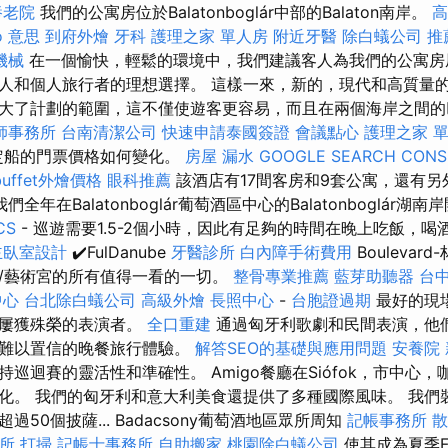
養老院
我們的公寓房位於Balatonboglár中部的Balaton南岸。
高
o 意思
到府外燴
牙科
護理之家 單人房
附近牙醫
除白蟻公司
推
機械
在一個愉快，輕鬆的環境中，我們建議客人為我們的公寓房
人和個人旅行者的理想選擇。 這樣一來，新的，現代和高質量
大了計劃的範圍，這不僅使遊客更容易，而且在兩個海岸之間的
師事務所
台南清潔公司
快速申請泰國簽證
會議點心
護理之家 
年預定船的門票價格如何變化。
房屋 漏水
GOOGLE SEARCH CONS
buffet外燴價格
眼科推薦
該酒店有17間客房和9套公寓，還有另外
們全年在Balatonboglár葡萄酒區中心的Balatonboglár湖
CS
- 巡遊需要1.5-2個小時，因此有足夠的時間在晚上吃飯，
主臥室設計
✔️FulDanube
牙醫診所
白內障手術費用
Bouleva
/藝術宮的所有值得一看的一切。
整骨專業推薦
藍芽助聽器
台
中心
台北除白蟻公司
高級外燴
長照中心
-
台胞證過期
最好的現
而屢獲殊榮的表演者。
全口重建
通過匈牙利歌劇和民間表演，他
人難以置信的晚餐旅行體驗。
解答SEO的基礎與應用問題
安養院
巡迴賽的靈活性和準確性。 Amigo餐廳在Siófok，市中心
化。 我們的匈牙利和意大利美食還提供了多種國際風味。 我們
50個披薩... Badacsony葡萄酒地區眾所周知
記帳事務所
散
所
打掃
記帳士事務所
自助搬家
桃園除白蟻公司
使其成為夏季F