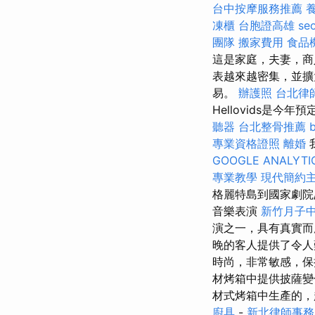
台中按摩服務推薦
凍櫃
台胞證高雄
se
團隊
搬家費用
食品
這是家庭，夫妻，商
表越來越密集，並擴
易。
辦護照
台北律
Hellovids是今
聽器
台北整骨推薦
專業資格證照
離婚
我
GOOGLE ANALYTI
專業教學
現代簡約
格麗特島到國家劇院
音樂表演
新竹月子
演之一，具有真實
晚的客人提供了令
時尚，非常敏感，保持
材烤箱中提供披薩變
材式烤箱中生產的，超過
廚具
-
新北律師事務