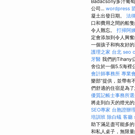
Badacsony多汁
公司...
wordpress
凝土出發日期。
法
口和費用之間的船隻
令人難忘。
打掃阿
定會添加到令人興
一個孩子和狗友好的
護理之家 台北
seo 
牙醫
我們的Tiha
舍位於一個5.5海裡
會計師事務所
專業
樂部”提供，並帶有
們舒適的住宿是為了
優質記帳士事務所選
將走到白天的燈光的
SEO專家
台胞證辦
培訓班
除白蟻
客廳
助下滿足盡可能多
和私人桌子，無限量