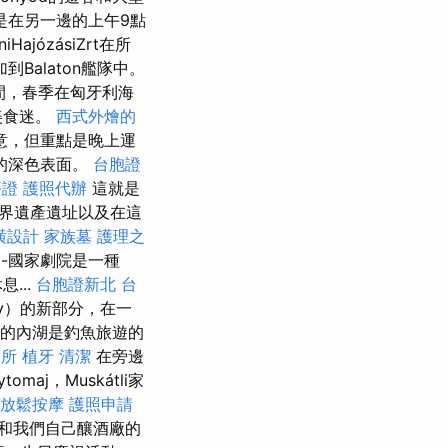
是在另一邊的上午9點
józásiZrt在所
Balaton艦隊中。
間，春季在匈牙利海
美食迷。
西式外燴的
意，但重點是晚上運
的深色表面。
台胞證
簽證
護照代辦
這就是
界遺產遺址以及在這
潢設計
家族墓
護理之
pa-國家劇院是一種
...
台胞證新北
台
ny）的新部分，在一
米的內湖是釣魚旅遊的
務所
植牙
清潔
在旁邊
aj，Muskátli家
中放鬆按摩
護照申請
和我們自己釀酒廠的