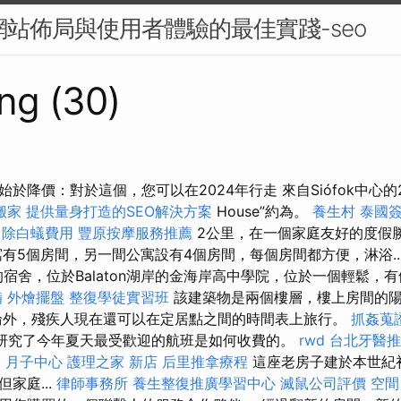
：網站佈局與使用者體驗的最佳實踐-seo
ng (30)
價：對於這個，您可以在2024年行走 來自Siófok中心的2個“ Bal
搬家
提供量身打造的SEO解決方案
House”約為。
養生村
泰國
p
除白蟻費用
豐原按摩服務推薦
2公里，在一個家庭友好的度假
有5個房間，另一間公寓設有4個房間，每個房間都方便，淋浴..
一的宿舍，位於Balaton湖岸的金海岸高中學院，位於一個輕鬆
備
外燴擺盤
整復學徒實習班
該建築物是兩個樓層，樓上房間的
輪外，殘疾人現在還可以在定居點之間的時間表上旅行。
抓姦蒐
s剛剛研究了今年夏天最受歡迎的航班是如何收費的。
rwd
台北牙醫推
格
月子中心
護理之家 新店
后里推拿療程
這座老房子建於本世紀
家庭...
律師事務所
養生整復推廣學習中心
滅鼠公司評價
空間