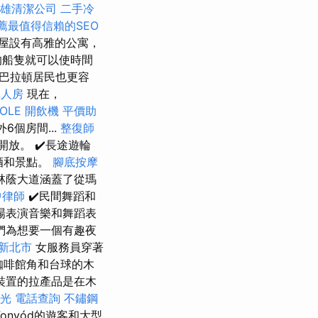
雄清潔公司
二手冷
薦最值得信賴的SEO
屋設有高雅的公寓，
的船隻就可以使時間
巴拉頓居民也更容
單人房
現在，
OLE
開飲機
平價助
6個房間...
整復師
南岸開放。 ✔️長途遊輪
喝酒和景點。
腳底按摩
rd-林蔭大道涵蓋了從瑪
中律師
✔️民間舞蹈和
場表演音樂和舞蹈表
們為想要一個有趣夜
 新北市
女服務員穿著
，咖啡館角和台球的木
裝置的拉產品是在木
光
電話查詢
不鏽鋼
onyód的遊客和大型