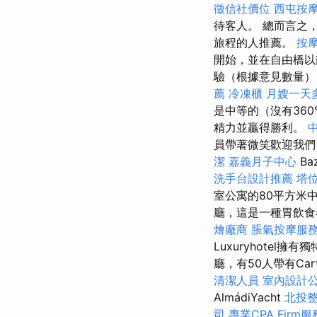
徵信社價位
西屯按
待客人。 總而言之
旅程的人推薦。
按
開始，並在自由橋
驗（根據意見數量）
薦
冷凍櫃
月嫂一天
是中等的（沒有36
精力並贏得勝利。
員帶著微笑歡迎我們，
潔
嘉義月子中心
Baz
洗手台設計推薦
塔
室公寓的80平方米
廳，這是一種胃飲食
燴廠商
脹氣按摩服
Luxuryhotel
廳，有50人帶有Car
清潔人員
室內設計
AlmádiYacht
北投
司
專業CPA Firm