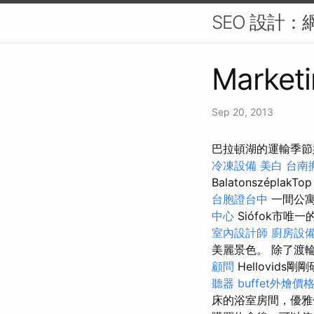
SEO 設計
Marketi
Sep 20, 2013
巴拉頓湖的運輸季節始於降
冷凍設備
美白
台南
BalatonszéplakTo
台胞證台中
一間公寓
中心
Siófok市唯
室內設計師
廚房設
美麗景色。 除了渡
顧問
Hellovid
聽器
buffet外燴價
床的浴室房間，優雅但