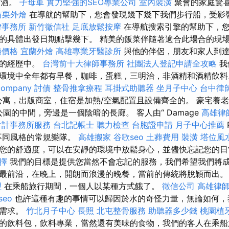
葡萄酒。
子母車
實力堅強的SEO專業公司
室內裝潢
聚會的家庭驚
苗栗外燴
在導航的幫助下，您會發現幾下幾下我們步行船，受影
律事務所
新竹徵信社
足底放鬆按摩
在導航搜索引擎的幫助下，
的具體出發日期點擊幾下。 精美的飯菜伴隨著適合此場合的現
姨價格
宜蘭外燴
高雄專業牙醫診所
與他的伴侶，朋友和家人到達
奮的經歷中。
台灣前十大律師事務所
社團法人登記申請全攻略
我
環境中全年都有早餐，咖啡，蛋糕，三明治，非酒精和酒精飲
company
討債
整骨推拿療程
耳掛式助聽器
坐月子中心
台中律
ny公寓，出版商室，住宿是加熱/空氣配置且設備齊全的。 豪宅養
公園的中間，旁邊是一個陰暗的長廊。 客人由“ Damage
高雄律
會計事務所服務
台北記帳士
聽力檢查
台胞證申請
月子中心推薦
不同風格的常規樂隊。
高雄搬家
谷歌seo
土葬費用
裝潢
塔位風
您的舒適度，可以在安靜的環境中放鬆身心，並儘快忘記您的
擇
我們的目標是提供您當然不會忘記的服務，我們希望我們將成
最前沿，在晚上，開朗而浪漫的晚餐，當前的傳統將脫穎而出
理
在乘船旅行期間，一個人以某種方式餓了。
徵信公司
高雄律
seo
也許這種有趣的事情可以歸因於水的奇怪力量，無論如何，
的需求。
竹北月子中心
長照
北屯整骨服務
助聽器多少錢
桃園植
的飲料包，飲料專業，當然還有美味的食物，我們的客人在乘船