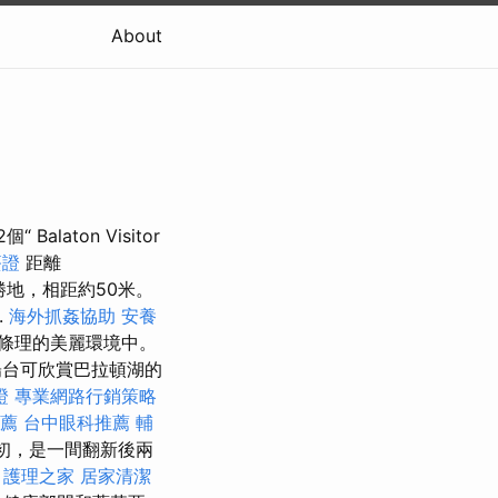
About
aton Visitor
簽證
距離
勝地，相距約50米。
.
海外抓姦協助
安養
，有條理的美麗環境中。
陽台可欣賞巴拉頓湖的
證
專業網路行銷策略
薦
台中眼科推薦
輔
初，是一間翻新後兩
護理之家
居家清潔