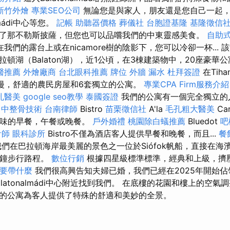
新竹外燴
專業SEO公司
無論您是與家人，朋友還是您自己一起
lmádi中心等您。
記帳
助聽器價格
葬儀社
台胞證基隆
基隆徵信
了那不勒斯披薩，但您也可以品嚐我們的中東靈感美食。
自助
在我們的露台上或在nicamore樹的陰影下，您可以冷卻一杯...
頓湖（Balaton湖），近1公頃，在3棟建築物中，20座豪華
醫推薦
外燴廠商
台北眼科推薦
牌位
外牆 漏水
杜拜簽證
在Tih
，浪漫，舒適的農民房屋和6套獨立的公寓。
專業CPA Firm服務介紹
孔醫美
google seo教學
泰國簽證
我們的公寓有一個完全獨立的
台中整骨技術
台南律師
Bistro
苗栗徵信社
A'la
毛孔粗大醫美
Ca
用美味的早餐，午餐或晚餐。
戶外婚禮
桃園除白蟻推薦
Bluedot
吧
計師
眼科診所
Bistro不僅為酒店客人提供早餐和晚餐，而且...
餐
們在巴拉頓海岸最美麗的景色之一位於Siófok帆船，直接在海
分鐘步行路程。
數位行銷
根據四星級標準標準，經典和上級，擠壓
要帶什麼
我們很高興告知夫婦已婚，我們已經在2025年開始佔
latonalmádi中心附近找到我們。 在底樓的花園和樓上的空
的公寓為客人提供了特殊的舒適和美妙的全景。