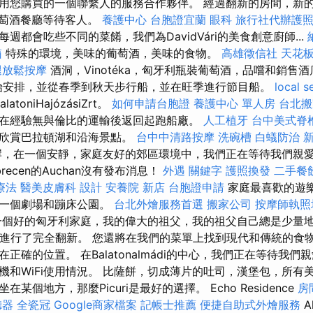
用您購買的一個聯繫人的服務合作夥伴。 經過翻新的房間，新
科葡萄酒餐廳等待客人。
養護中心
台胞證宜蘭
眼科
旅行社代辦護
週都會吃些不同的菜餚，我們為DavidVári的美食創意廚師...
箱
特殊的環境，美味的葡萄酒，美味的食物。
高雄徵信社
天花板
腿放鬆按摩
酒洞，Vinotéka，匈牙利瓶裝葡萄酒，品嚐和銷售
k開始安排，並從春季到秋天步行船，並在旺季進行節目船。
local s
alatoniHajózásiZrt。
如何申請台胞證
養護中心 單人房
台北搬
在經驗無與倫比的運輸後返回起跑船廠。
人工植牙
台中美式脊
以欣賞巴拉頓湖和沿海景點。
台中中清路按摩
洗碗槽
白蟻防治
，在一個安靜，家庭友好的郊區環境中，我們正在等待我們親
recen的Auchan沒有發布消息！
外遇
關鍵字
護照換發
二手餐
療法
醫美皮膚科
設計
安養院 新店
台胞證申請
家庭最喜歡的遊
是一個劇場和蹦床公園。
台北外燴服務首選
搬家公司
按摩師執
是一個好的匈牙利家庭，我的偉大的祖父，我的祖父自己總是少量地
間進行了完全翻新。 您還將在我們的菜單上找到現代和傳統的食
正確的位置。 在Balatonalmádi的中心，我們正在等待我
機和WiFi使用情況。 比薩餅，切成薄片的吐司，漢堡包，所有
某個地方，那麼Picuri是最好的選擇。 Echo Residence
房
聽器
全瓷冠
Google商家檔案
記帳士推薦
便捷自助式外燴服務
A