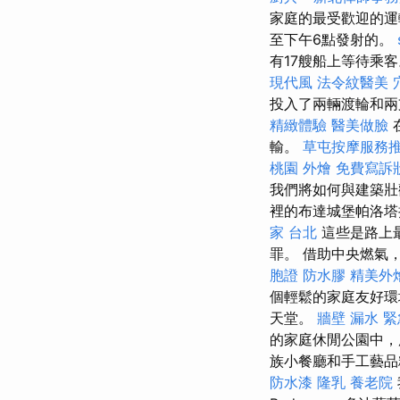
家庭的最受歡迎的
至下午6點發射的。
有17艘船上等待乘
現代風
法令紋醫美
投入了兩輛渡輪和兩
精緻體驗
醫美做臉
輸。
草屯按摩服務
桃園
外燴
免費寫訴
我們將如何與建築壯
裡的布達城堡帕洛
家 台北
這些是路上最受
罪。 借助中央燃氣
胞證
防水膠
精美外
個輕鬆的家庭友好
天堂。
牆壁 漏水 
的家庭休閒公園中，所有
族小餐廳和手工藝品糖
防水漆
隆乳
養老院