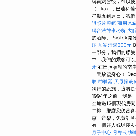
購買約會後，可以使
（Tilia），巴達
星期五到週日，我們每
證照片規範
商用冰
聯合法律事務所
大
的酒障。 Siófo
症
居家清潔300元
B
一部分，我們的船隻
中，我們的乘客可
牙
在巴拉頓湖的南岸
一天放鬆身心！ Deb
聽 助聽器
天母撥筋
獨特的設施，這將
1994年之前，我
金通過13個現代房
牛排，那麼您仍然會在
惠，音樂，免費計算
有一個好人或與朋友坐在
月子中心
骨導式助