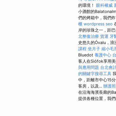
的環境！
眼科權威
小酒館的Balatona
們的烤箱中，我們炸
櫃
wordpress seo
岸的珍珠之一，距巴拉
北整復治療
貨運
牙
史悠久的Óvalu
課程
坐月子
縮小毛
Bluedot
養護中心
客人在Siófok享
與應用問題
台北會
的關鍵字搜尋工具
我
中，距離市中心15
客房，以及...
辦護照
在沿海海濱長廊的Ba
提供各種位置，我們