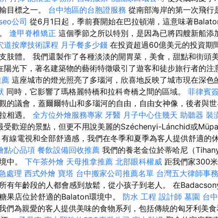
運輸目標之一。
台中地區的台胞證服務
從南部海岸的第一次飛行
seo公司
從6月1日起，季前賽開始在巴拉頓湖，這意味著BalatoniHa
客。
逢甲脊椎矯正
這個季節之所以特別，是因為已將四艘新船添加到
穴道按摩技術課程
月子餐多少錢
在投資超過60億美元的投資期
支肢體。 我們還製作了各種淡淡的開胃菜，美食，甜點和街頭
在陽光下，著名建築物的藝術特徵吸引了遊客和徒步旅行者的注
推薦
這座城市的燈光照亮了多瑙河，欣喜地反映了城市現在深色
狀
同時，它影響了瑪格麗特橋和拉科奇橋之間的區域。
菲律賓
觀的議會，蓋爾爾特山和多瑙河的自由，自由女神像，後者與世
塔拉相遇。
全方位外燴服務專家
牙醫
月子中心住幾天
助聽器
裝
歡迎的景點，但更不用說美麗的Széchenyi-Lánchid或Mü
，有線電視和全部舒適感，我們在冬季和夏季為客人提供舒適的休息
燴點心品項
餐飲設備回收推薦
我們的養老金位於蒂哈尼（Tiha
環境中。
下午茶外燴
天母推拿推薦
北部眼科權威
距我們家300
緊急處理
西式外燴
寶塔
台中搬家公司推薦名單
台灣五大律師事
年齡段的人都會感到放鬆，從小孩子到老人。 在Badacsonytom
果店位於舒適的Balaton環境中。
防水 工程
設計師
墓園
台
我們為親愛的客人提供美味的食物系列，包括傳統的匈牙利美食