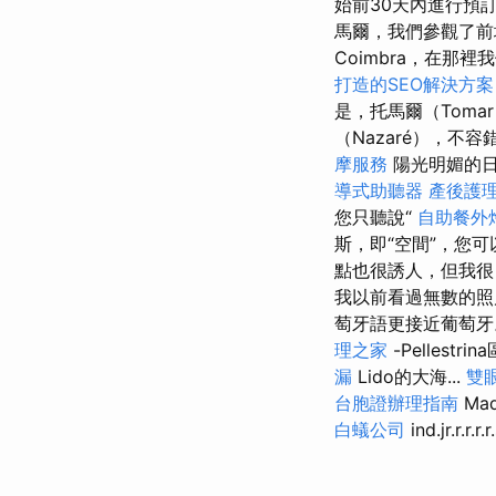
始前30天內進行預
馬爾，我們參觀了
Coimbra，在那
打造的SEO解決方案
是，托馬爾（Toma
（Nazaré），不
摩服務
陽光明媚的
導式助聽器
產後護
您只聽說“
自助餐外
斯，即“空間”，您可
點也很誘人，但我很自
我以前看過無數的照
萄牙語更接近葡萄
理之家
-Pellest
漏
Lido的大海...
雙
台胞證辦理指南
Mad
白蟻公司
ind.jr.r.r.r.