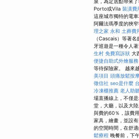
泉，為定居點帶來
Porto或Vila
裝潢費
這座城市獨特的電車
阿爾法瑪季度的狹窄
理之家 永和
土葬費
（Cascais）
牙巡遊是一種令人著
生村
免費寫訴狀
大
便捷自助式外燴服
等待探險家。 越來
美項目
頭痛放鬆按
徵信社
seo是什麼
冷凍櫃推薦
老人助
場直播線上，不僅是
堂，大廳，以及大陸
與費的60％，該費
家具，繪畫，並設有美
的空閒時間，在舒適
鬆療程
晚餐前，下