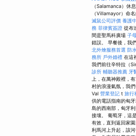
（Salamanca）休
（Villamayo
滅鼠公司評價
養護中
務
菲律賓簽證
從布
間是聖馬科廣場
子
錯誤。 早餐後，我們
北外燴服務首選
防
務所
戶外婚禮
在這
我們前往辛特拉（Si
診所
輔聽器推薦
牙
上，在萬神殿裡，有
村的浪漫氣氛，我
Val
營業登記
t
旅行
供的電話指南的匈
島的西南部，匈牙
接壤。 葡萄牙，這是Eur p
有效，直到返回家園。
利馬河上升起，該