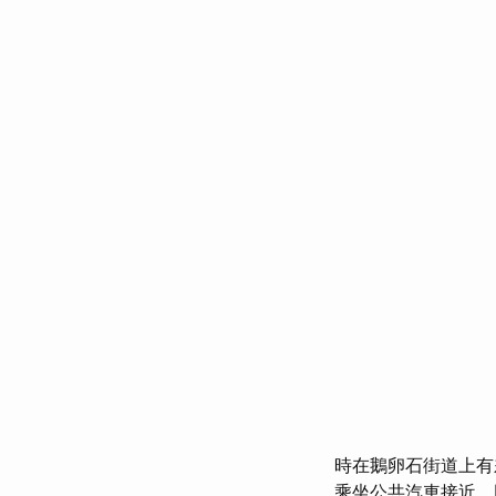
時在鵝卵石街道上
乘坐公共汽車接近，