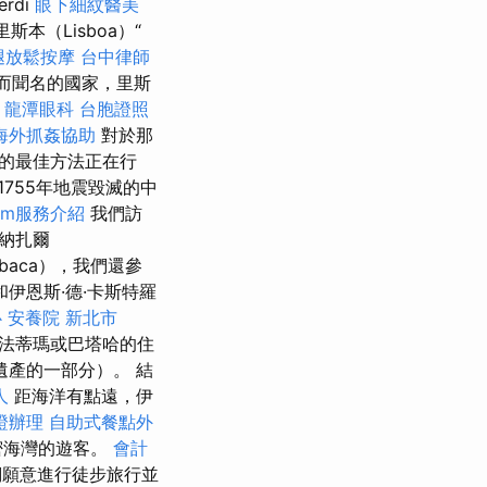
rdi
眼下細紋醫美
里斯本（Lisboa）“
腿放鬆按摩
台中律師
而聞名的國家，里斯
龍潭眼科
台胞證照
海外抓姦協助
對於那
的最佳方法正在行
755年地震毀滅的中
irm服務介紹
我們訪
納扎爾
baca），我們還參
伊恩斯·德·卡斯特羅
心
安養院 新北市
法蒂瑪或巴塔哈的住
產的一部分）。 結
人
距海洋有點遠，伊
證辦理
自助式餐點外
密海灣的遊客。
會計
們願意進行徒步旅行並