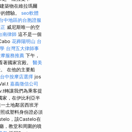
建築物在維拉瑪爾
獨特的體驗。
seo軟體
台中地區的台胞證服
矯正
威尼斯唯一的空
台南律師
這不是一個
abo
花葬陽明山
台
教學
台灣五大律師事
按摩服務推薦
下午，
我們看著國家宮殿。
醫美
。 在他的主要船
台中按摩店選擇
jos
al.t
嘉義徵信公司
iv.t轉讓我們為乘客提
國家，在伊比利亞半
唯一土地鄰居西班牙
jelg。 護照或塑料身份證必須
telo，該Castelo在
廳，教堂和周圍的噴