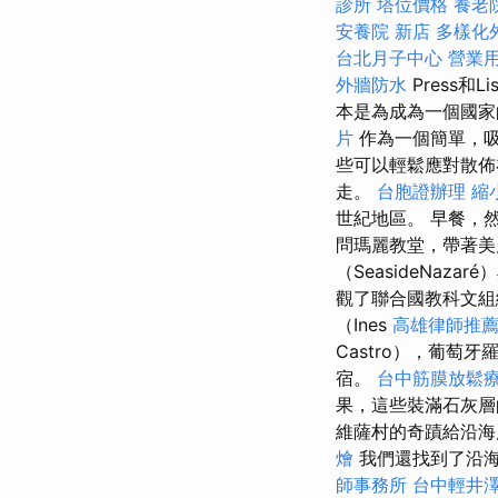
診所
塔位價格
養老
安養院 新店
多樣化
台北月子中心
營業
外牆防水
Press和
本是為成為一個國家
片
作為一個簡單，
些可以輕鬆應對散佈
走。
台胞證辦理
縮
世紀地區。 早餐，
問瑪麗教堂，帶著美
（SeasideNaza
觀了聯合國教科文
（Ines
高雄律師推
Castro），葡萄牙
宿。
台中筋膜放鬆
果，這些裝滿石灰層
維薩村的奇蹟給沿海
燴
我們還找到了沿海
師事務所
台中輕井