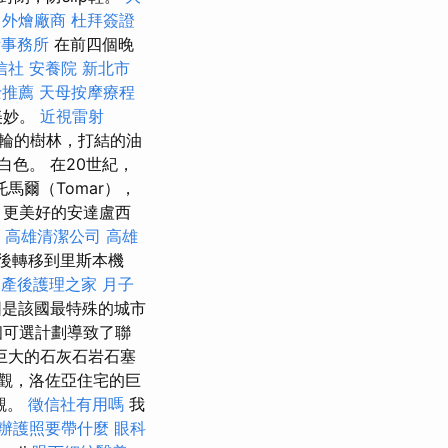
。
外燴廠商
杜拜簽證
計事務所
在前四個晚
信社
安養院 新北市
士推薦
天母按摩療程
美妙。
近視雷射
輪的樹林，打結的油
白色。 在20世紀，
馬爾（Tomar），
，更美好的安達盧西
高雄清潔公司
高雄
後轉移到里斯本機
程
產後護理之家 月子
是該國最特殊的城市
個可選計劃導致了聯
巨大的石灰石岩石塞
觀，洛佐亞住宅的巨
觀。
徵信社有用嗎
我
辦護照要帶什麼
眼科