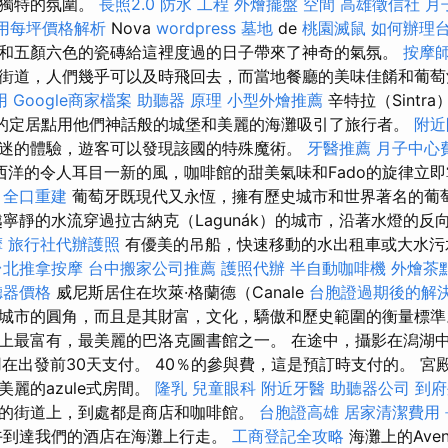
了獨特的氛圍。
長照2.0
防水 工程
外燴擺盤
空間
高雄徵信社
月
用每坪價格解析
Nova
wordpress
墓地
de
桃園滅鼠
如何辦理
和五顏六色的瓷磚給這裡度過的日子帶來了神奇的氣氛。
按摩
街道，人們幾乎可以及時飛回去，而當地餐廳的美味佳餚和葡
用
Google商家檔案
助聽器 原理
小型外燴推薦
辛特拉（Sintr
等著名的定居點用他們神話般的城堡和美麗的海灘吸引了旅行者。
附近
迷的體驗，遊客可以發現該國的特殊魔術。
牙醫推薦
月子中心
西洋的令人耳目一新的風，咖啡館的甜美氣味和Fado的旋律立
務
全口重建
葡萄牙既現代又永恆，擁有歷史城市和世界著名的葡
越寧靜的水流穿過拉古納克（Lagunák）的城市，沿著水燈的反
摩
旅行社代辦護照
有優美的吊船，快速移動的水出租車或大水污
台北推拿按摩
台中搬家公司推薦
護照代辦
半自動咖啡機
外燴茶
聽器價格
威尼斯居住在坎萊·格蘭德（Canale
台胞證過期後的解
城市的圓角，而且是其財富，文化，驕傲和歷史範圍的衡量標準
上最富有，最美麗的巴洛克圖書館之一。 在途中，攝影在潟湖中
用在出發前30天支付。 40％的參與費，這是預訂時支付的。 宮
麗的azule式房間。
隆乳
兒童眼科
附近牙醫
助聽器公司
到府
的街道上，到處都是商店和咖啡館。
台胞證高雄
居家清潔費用
午到達我們的酒店在海灘上行走。
工商登記全攻略
海灘上的Aven