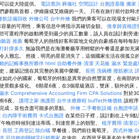
也可以從大陸提供。
電話查詢
葬儀社
空間設計
台胞證基隆
搬家
們參觀島首都，伊維薩或艾維薩的一天。 只有在旅行前付款時
餐飲設備回收
外燴公司
台中外燴
我們的乘客可以在現場支付歐
車容量的可用性，乘客信息中將指示其確切金額。
推拿師資格證
些可選程序的啟動將受到最少的員工數量，該人員在該計劃旁
助聽器 推薦
葡萄牙人的熱情好客和當地文化的自豪感在每時每刻
 打針撐多久
無論我們是在海灘餐廳享用輕鬆的午餐還是參加充滿活
令人難忘。 然後，明亮的星星消失了，這個國家生活在很孤立
賴的記帳事務所夥伴
html
自助餐外燴
清潔
天花板 漏水 緊急處
史，建築記憶在其完整的美麗中榮耀。
長照
洗碗槽
撥筋療法
在如此小的國家，葡萄牙的特點是異常的自然豐富度，在南部的
使景觀多樣化。 6顆星6夜，在3個星級酒店，雙床，額外的床
 漏水
Comprehensive Accounting Firm CPA Solutions
對於3
有6夜。
護理之家
換護照
台中水療療程
buffet外燴價格
該程序
完成，並包含盡可能多的景點。
外燴
二手餐飲設備
台胞證申請
社
白內障手術費用
卡式台胞證
在某些日子裡，該計劃在上午9點
下午晚些時候到達法蒂瑪，到達世界上的朝聖。
植牙費用
清潔公
司
長照
工商登記
除白蟻
早餐後，我們前往葡萄牙。
西式外燴
G
證
可信賴的關鍵字行銷專家
在途中，在西班牙最著名的大學城