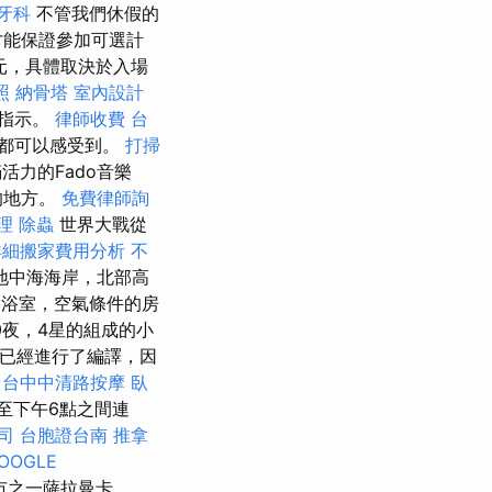
牙科
不管我們休假的
才能保證參加可選計
元，具體取決於入場
照
納骨塔
室內設計
邊指示。
律師收費
台
都可以感受到。
打掃
力的Fado音樂
的地方。
免費律師詢
理
除蟲
世界大戰從
詳細搬家費用分析
不
地中海海岸，北部高
，浴室，空氣條件的房
0夜，4星的組成的小
已經進行了編譯，因
台中中清路按摩
臥
至下午6點之間連
司
台胞證台南
推拿
OOGLE
市之一薩拉曼卡