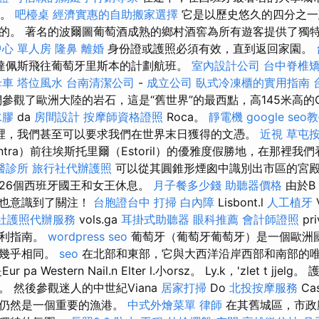
息。
吧檯桌
經濟實惠的自助搬家選擇
它是以歷史悠久的四分之一
r）命名的。 著名的波爾圖葡萄酒成熟的鄉村酒窖為所有遊客提供了
心 單人房
隆鼻
離婚
身份證或護照必須有效，直到返回家園。
達佩斯飛往葡萄牙里斯本的計劃航班。
室內設計公司
台中脊椎
母車
塔位風水
台南清潔公司
-
成立公司
臥式冷凍櫃的實用指南
參觀了歐洲大陸的岩石，這是“舊世界”的最西點，高145米高的C
水膠
da
房間設計
按摩師資格證照
Roca。
靜電機
google seo
裡，我們甚至可以要求我們在世界末日獲得的文憑。
近視
草屯
ntra）前往埃斯托里爾（Estoril）的優雅度假勝地，在那裡
醫診所
旅行社代辦護照
可以從其圓錐形煙囪中識別出市區的宮殿
26個西班牙國王和女王休息。
月子餐多少錢
助聽器價格
由於B
們也意識到了關注！
台胞證台中
打掃
白內障
Lisbont.l
人工植牙
V
社護照代辦服務
vols.ga
耳掛式助聽器
眼科推薦
會計師證照
pr
牙利指南。
wordpress seo
葡萄牙（葡萄牙葡萄牙）是一個歐洲
利幾乎相同。
seo
在北部和東部，它與大西洋沿岸西部和南部的
a Western Nail.n Elter l.小orsz。 Ly.k，'zlet t j
 然後參觀迷人的中世紀Viana
居家打掃
Do
北投按摩服務
Cas
河仍然是一個重要的漁港。
中式外燴菜單
律師
在其舊城區，市政