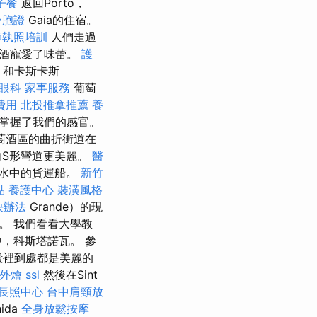
子餐
返回Porto，
台胞證
Gaia的住宿。
師執照培訓
人們走過
萄酒寵愛了味蕾。
護
a）和卡斯卡斯
眼科
家事服務
葡萄
費用
北投推拿推薦
養
即掌握了我們的感官。
萄酒區的曲折街道在
向S形彎道更美麗。
醫
水中的貨運船。
新竹
點
養護中心
裝潢風格
決辦法
Grande）的現
。 我們看看大學教
，科斯塔諾瓦。 參
殿裡到處都是美麗的
外燴
ssl
然後在Sint
長照中心
台中肩頸放
ida
全身放鬆按摩