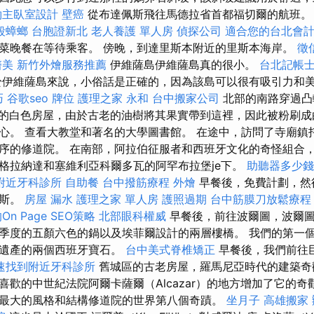
約主臥室設計
壁癌
從布達佩斯飛往馬德拉省首都福切爾的航班
殺蟑螂
台胞證新北
老人養護 單人房
偵探公司
適合您的台北會
菜晚餐在等待乘客。 傍晚，到達里斯本附近的里斯本海岸。
徵
醫美
新竹外燴服務推薦
伊維薩島伊維薩島真的很小。
台北記帳
伊維薩島來說，小俗話是正確的，因為該島可以很有吸引力和
巧
谷歌seo
牌位
護理之家 永和
台中搬家公司
北部的南路穿過凸
h亂的白色房屋，由於古老的油樹將其果實帶到這裡，因此被粉刷成
心。 查看大教堂和著名的大學圖書館。 在途中，訪問了寺廟鎮托
序的修道院。 在南部，阿拉伯征服者和西班牙文化的奇怪組合
格拉納達和塞維利亞科爾多瓦的阿罕布拉堡je下。
助聽器多少錢
附近牙科診所
自助餐
台中撥筋療程
外燴
早餐後，免費計劃，然
佩斯。
房屋 漏水
護理之家 單人房
護照過期
台中筋膜刀放鬆療
n Page SEO策略
北部眼科權威
早餐後，前往波爾圖，波爾圖
季度的五顏六色的鍋以及埃菲爾設計的兩層樓橋。 我們的第一
界遺產的兩個西班牙寶石。
台中美式脊椎矯正
早餐後，我們前往
速找到附近牙科診所
舊城區的古老房屋，羅馬尼亞時代的建築奇
喜歡的中世紀法院阿爾卡薩爾（Alcazar）的地方增加了它的奇
最大的風格和結構修道院的世界第八個奇蹟。
坐月子
高雄搬家