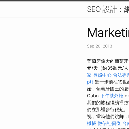
SEO 設計
Marketi
Sep 20, 2013
葡萄牙偉大的葡萄牙旅行11
元/天（約35歐元/
家
長照中心
合法專
ptt
進一步前往19世
始，葡萄牙國王的
Cabo
下午茶外燴
d
我們的旅程繼續導致當
們在那裡步行很短。 
祝，當時他們跳舞，
機械
徵信社價位
台