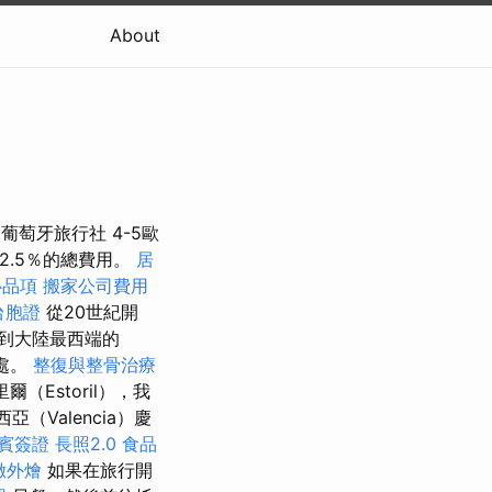
About
bra葡萄牙旅行社 4-5歐
2.5％的總費用。
居
心品項
搬家公司費用
台胞證
從20世紀開
到大陸最西端的
米處。
整復與整骨治療
Estoril），我
亞（Valencia）慶
賓簽證
長照2.0
食品
緻外燴
如果在旅行開