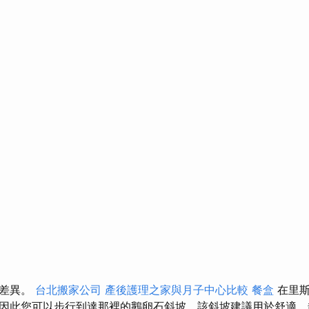
有差異。
台北搬家公司
產後護理之家與月子中心比較
餐盒
在里斯
因此您可以步行到達那裡的鵝卵石斜坡，該斜坡建議用於舒適，封