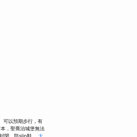
可以預期步行，有
本，聖喬治城堡無法
閉，防slip鞋。
大