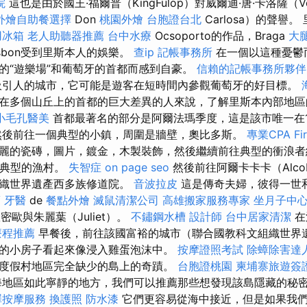
院
這也是由於國王·福爾普（KingFülöp）對威爾迪·唐·卡洛薩（Ve
外燴自助餐選擇
Don
桃園外燴
台胞證台北
Carlosa）的聲譽。 
用冰箱
老人助聽器推薦
台中水療
Ocsoporto的作品，Braga
大
Lisbon受到里斯本人的娛樂。
查ip
記帳事務所
在一個以這種憂鬱
的“遊樂場”和葡萄牙的首都而感到自豪。
信賴的記帳事務所夥伴
吸引人的城市，它可能是遊客在短時間內參觀葡萄牙的好目標。
在多個山丘上的首都的巨大差異的人來說，了解里斯本內部地區
小毛孔醫美
首都最著名的部分是阿爾法瑪季度，這是該市唯一在1
然後前往一個典型的小鎮，周圍是牆壁，奧比多斯。
專業CPA F
麗的瓷磚，圖片，鍍金，木製裝飾，然後繼續前往典型的衝浪者
ré）典型的漁村。
失智症
on page seo
然後前往阿爾卡卡卡（Alco
組織世界遺產西多族修道院。
音波拉皮
這是傳奇夫婦，彼得一世和
薦
牙醫
de
餐點外燴
滅鼠清潔公司
高雄搬家服務專家
坐月子中
羅密歐與朱麗葉（Juliet）。
不鏽鋼水槽
設計師
台中居家清潔
在
療程推薦
早餐後，前往該國富裕的城市（聯合國教科文組織世界遺
的小房子看起來像浸入雞蛋泡沫中。
按摩證照考試
除蟑除害達
度假村地區完全缺少的島上的奇蹟。
台胞證桃園
柬埔寨旅遊簽
地區如此寧靜的地方，我們可以推薦那些想發現該島隱藏的秘
澤按摩服務
換護照
防水漆
它們更容易從海中接近，但是如果我