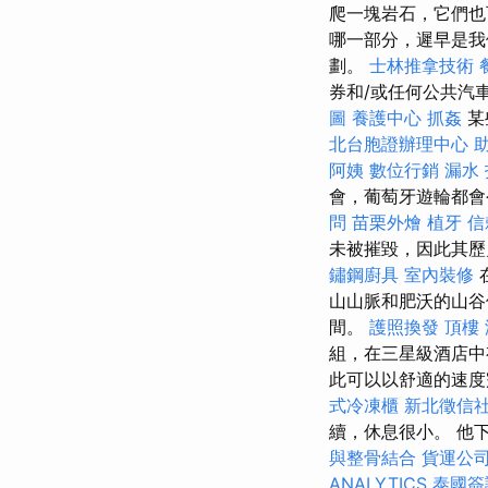
爬一塊岩石，它們
哪一部分，遲早是我
劃。
士林推拿技術
券和/或任何公共汽
圖
養護中心
抓姦
某
北台胞證辦理中心
阿姨
數位行銷
漏水
會，葡萄牙遊輪都會
問
苗栗外燴
植牙
信
未被摧毀，因此其歷
鏽鋼廚具
室內裝修
山山脈和肥沃的山谷
間。
護照換發
頂樓
組，在三星級酒店中
此可以以舒適的速度
式冷凍櫃
新北徵信
續，休息很小。 他
與整骨結合
貨運公
ANALYTICS
泰國簽