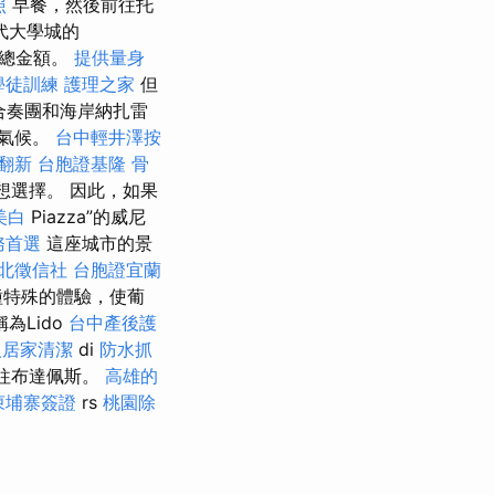
照
早餐，然後前往托
代大學城的
付總金額。
提供量身
學徒訓練
護理之家
但
院合奏團和海岸納扎雷
氣候。
台中輕井澤按
翻新
台胞證基隆
骨
想選擇。 因此，如果
美白
Piazza”的威尼
務首選
這座城市的景
北徵信社
台胞證宜蘭
種特殊的體驗，使葡
為Lido
台中產後護
人居家清潔
di
防水抓
往布達佩斯。
高雄的
柬埔寨簽證
rs
桃園除