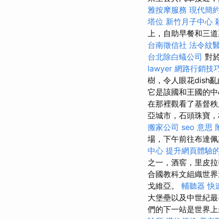
雅按摩服務
現代簡
塔位
新竹月子中心
上，自助早餐和三道
台南徵信社
法令紋
台北除白蟻公司
對於
lawyer
網路行銷技
樹，令人眼花dis
它是該國和王國的中
在那裡觀看了基督秩
亞城市，石頭珠寶，
搬家公司
seo 意思
場，下午前往布達
中心
提升網頁體驗的O
之一，酒窖，里皮拉
合國教科文組織世
戈維亞。
輔聽器
快
大堡壘以及中世紀最
們的下一站是世界上