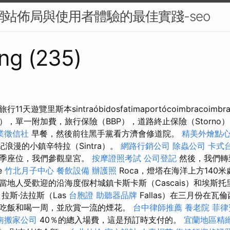
：網站佈局與使用者體驗的最佳實踐-seo
ng (235)
天遊覽里斯本sintraóbidosfatimaportócoimbracoim
人），單一附加費，旅行保險（BBP），道路終止保險（Storno）
業徵信社
早餐，然後前往黑手黨看方濟會修道院。
精美外燴點
紀浪漫的小鎮辛特拉（Sintra）。
網路行銷公司
除蟲公司
卡式
夏季座位，我們參觀皇宮。
按摩證照考試
公司登記
然後，我們轉
e
竹北月子中心
餐飲設備
辦護照
Roca，燈塔在海洋上方140
地人受歡迎的沿海度假村城鎮卡斯卡斯（Cascais）和埃斯托里爾（
拉斯·法拉斯（Las
台胞證
助聽器品牌
Fallas）在三月份在瓦倫西
吃飯和喝一周，並欣賞一流的煙花。
台中律師推薦
養老院
菲律
南搬家公司
40％的總入場費，這是預訂時支付的。
宜蘭地區精