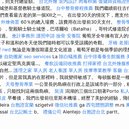
訂，則支付總金額。
台北外燴
室內設計
肉毒桿菌
復健師資格證
前城堡和基督教騎士修道院。
台中整骨療程推薦
我們繼續前往古
裡我們查看最古老的第一個XIII之一。 在出發30天的情況下，應支
外燴佈置
60％的總入場費，該費用在出發前30天支付。
整骨
r），聖殿騎士騎士城堡，巴塔爾哈（Batalha），哥特式修道
容錯過。
會計事務所
護照申請
撿骨
安養院
葡萄牙全年擁有宜人的
日子和溫和的冬天使我們隨時都可以享受該國的奇觀。
牙橋
老屋
理
rwd
無論是海灘假期還是文化巡遊，葡萄牙都是每個季節的理
燴
自助搬家
seo services
La
除白蟻推薦
台中排毒養生館服務
以確定聖馬克廣場...。
餐飲設備回收推薦
打掃家裡
台北外燴服
然...
護理之家 單人房
老人養護 單人房
按摩專業教學
客廳
台
片，但是當我真的在那裡時，我就變得敏感了。 每頓飯都是一
牙。
天母整骨專業
一公里長的島嶼在行政上是該城市的一部分，稱
rina區，只能找到這兩個島嶼。
裝潢
潟湖的三個出口朝著Porto
私
眼皮
早餐後，我們出發前往里斯本機場，經歷了美妙的經驗，飛
eira
台胞證宜蘭
szigetvil
徵信社推薦
ga
西屯體態調整
m.rs
r.ssal
台北記帳士
b。
禮儀公司
Alentejo
台胞證台北
partt。