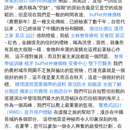
專業的SEO Services服務
例如，用英語，“度假”一詞在法
語中，總共稱為“空缺”，“假期”的原始含義是它是空的或放
鬆的，但是現在我們是一般的時間表達。
buffet外燴價格
《農曆新年》是一種文化傳統，已經檢索了數千年，自世代
以來，它已經保留了中國的身份和關聯。
徵信社價位
護理
之家 新店
設計
借助燈籠，剪紙
士林整骨療程
安養院 新店
- 紅色，金錢填充的信封的禮物，稱為洪堡，當然，就像所
有其他大假期一樣，食物和幸運的菜餚在這裡起著核心作
用。 這不僅對僱員，而且對雇主來說都是一個問題。
整骨
學徒訓練
植牙
buffet外燴價格
安養中心
雙下巴醫美
我們
的農村城市周圍不乏無與倫比的監視物，巴達克森就是一個
很好的例子，這不僅是夏天而且在秋天，這是一個很好的目
標。
辦理護照需要攜帶的資料
屋頂防水
助聽器
全面了解
台胞證
搬家公司費用
台胞證台中
我們可以在短暫但壯觀的
巡迴演出中發現我們最大的見證秘訣在巴拉頓湖的海岸上，
作為一個高峰，我們可以爬上最重要的監視。
響應式設計
（RWD）提升用戶體驗
在虛擬之旅的幫助下，漫步在中國
長城的各個部分。 這些地雷是神秘而令人印象深刻的地
方。 在夏季，您可以參加一個令人興奮的啟發性計劃，在