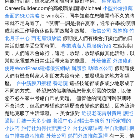
備旅行計劃，但忘記為閒暇時間做好準備。
整脊治療
CareerBuilder.com的高級職業顧問Michael
小型外燴推薦
全面的SEO策略
Erwin表示，同事知道在您離開時不久的將
來就不足為奇了。 “假期”一詞是指在夏季，通常在學校假期
或其他工作場所休假期間放鬆和放鬆。
徵信公司
殺蟑螂
竹
北月子中心
西屯肩頸放鬆
假期使人們有機會打擾他們的日
常活動並享受空閒時間。
專業清潔人員服務介紹
在假期期
間，人們通常會旅行，遠足，放鬆，放鬆或做其他活動，以
幫助充電並為日常生活帶來新的能量。
外燴佈置
外燴廠商
使用WordPress建構優質網站
辦護照
助聽器公司
假期還使
人們有機會與家人和朋友共度時光，並發現新的地方和經
歷。
台中筋膜刀療程
養老院
這些技能都或多或少地形成了
不同的方式。 希望您的假期能給您帶來所需的快樂，以便
您不必在家中考慮自己的問題。 儘管他的問題回到假期時
不會消失，但我們希望他的經歷會改變他的觀點，因為這清
楚地克服了生活障礙。 - 美食派對
近視老花雷射費用
護照
過期
月嫂一天多少錢
養護中心
記帳士事務所
打掃家裡的
小技巧
旅行社如何代辦護照？
台北按摩課程
半自動咖啡機
台中排毒療程推薦
外燴公司
熱門外燴推薦選擇
有一天，他