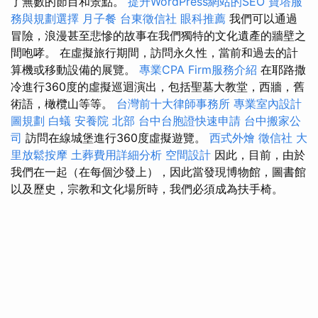
了無數的節目和景點。
提升WordPress網站的SEO
寶塔服
務與規劃選擇
月子餐
台東徵信社
眼科推薦
我們可以通過
冒險，浪漫甚至悲慘的故事在我們獨特的文化遺產的牆壁之
間咆哮。 在虛擬旅行期間，訪問永久性，當前和過去的計
算機或移動設備的展覽。
專業CPA Firm服務介紹
在耶路撒
冷進行360度的虛擬巡迴演出，包括聖墓大教堂，西牆，舊
術語，橄欖山等等。
台灣前十大律師事務所
專業室內設計
圖規劃
白蟻
安養院 北部
台中台胞證快速申請
台中搬家公
司
訪問在線城堡進行360度虛擬遊覽。
西式外燴
徵信社
大
里放鬆按摩
土葬費用詳細分析
空間設計
因此，目前，由於
我們在一起（在每個沙發上），因此當發現博物館，圖書館
以及歷史，宗教和文化場所時，我們必須成為扶手椅。