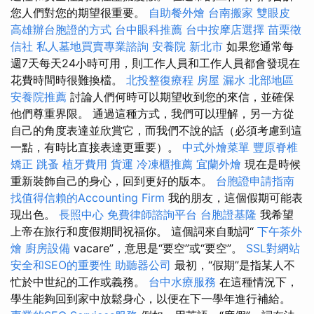
您人們對您的期望很重要。
自助餐外燴
台南搬家
雙眼皮
高雄辦台胞證的方式
台中眼科推薦
台中按摩店選擇
苗栗徵
信社
私人墓地買賣專業諮詢
安養院 新北市
如果您通常每
週7天每天24小時可用，則工作人員和工作人員都會發現在
花費時間時很難換檔。
北投整復療程
房屋 漏水
北部地區
安養院推薦
討論人們何時可以期望收到您的來信，並確保
他們尊重界限。 通過這種方式，我們可以理解，另一方從
自己的角度表達並欣賞它，而我們不說的話（必須考慮到這
一點，有時比直接表達更重要）。
中式外燴菜單
豐原脊椎
矯正
跳蚤
植牙費用
貨運
冷凍櫃推薦
宜蘭外燴
現在是時候
重新裝飾自己的身心，回到更好的版本。
台胞證申請指南
找值得信賴的Accounting Firm
我的朋友，這個假期可能表
現出色。
長照中心
免費律師諮詢平台
台胞證基隆
我希望
上帝在旅行和度假期間祝福你。 這個詞來自動詞“
下午茶外
燴
廚房設備
vacare”，意思是“要空”或“要空”。
SSL對網站
安全和SEO的重要性
助聽器公司
最初，“假期”是指某人不
忙於中世紀的工作或義務。
台中水療服務
在這種情況下，
學生能夠回到家中放鬆身心，以便在下一學年進行補給。