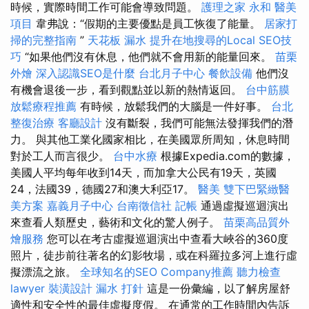
時候，實際時間工作可能會導致問題。
護理之家 永和
醫美
項目
韋弗說：“假期的主要優點是員工恢復了能量。
居家打
掃的完整指南
”
天花板 漏水
提升在地搜尋的Local SEO技
巧
“如果他們沒有休息，他們就不會用新的能量回來。
苗栗
外燴
深入認識SEO是什麼
台北月子中心
餐飲設備
他們沒
有機會退後一步，看到觀點並以新的熱情返回。
台中筋膜
放鬆療程推薦
有時候，放鬆我們的大腦是一件好事。
台北
整復治療
客廳設計
沒有斷裂，我們可能無法發揮我們的潛
力。 與其他工業化國家相比，在美國眾所周知，休息時間
對於工人而言很少。
台中水療
根據Expedia.com的數據，
美國人平均每年收到14天，而加拿大公民有19天，英國
24，法國39，德國27和澳大利亞17。
醫美
雙下巴緊緻醫
美方案
嘉義月子中心
台南徵信社
記帳
通過虛擬巡迴演出
來查看人類歷史，藝術和文化的驚人例子。
苗栗高品質外
燴服務
您可以在考古虛擬巡迴演出中查看大峽谷的360度
照片，徒步前往著名的幻影牧場，或在科羅拉多河上進行虛
擬漂流之旅。
全球知名的SEO Company推薦
聽力檢查
lawyer
裝潢設計
漏水 打針
這是一份彙編，以了解房屋舒
適性和安全性的最佳虛擬度假。 在通常的工作時間內告訴