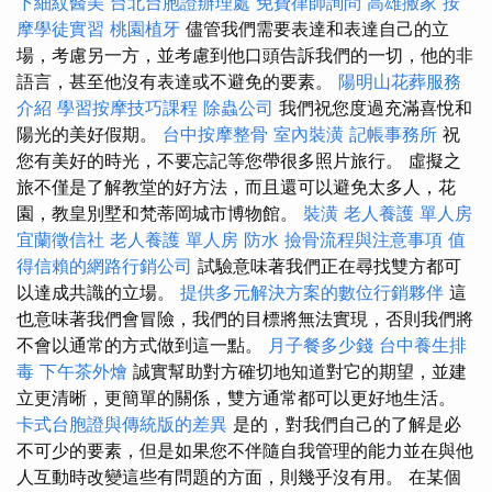
下細紋醫美
台北台胞證辦理處
免費律師詢問
高雄搬家
按
摩學徒實習
桃園植牙
儘管我們需要表達和表達自己的立
場，考慮另一方，並考慮到他口頭告訴我們的一切，他的非
語言，甚至他沒有表達或不避免的要素。
陽明山花葬服務
介紹
學習按摩技巧課程
除蟲公司
我們祝您度過充滿喜悅和
陽光的美好假期。
台中按摩整骨
室內裝潢
記帳事務所
祝
您有美好的時光，不要忘記等您帶很多照片旅行。 虛擬之
旅不僅是了解教堂的好方法，而且還可以避免太多人，花
園，教皇別墅和梵蒂岡城市博物館。
裝潢
老人養護 單人房
宜蘭徵信社
老人養護 單人房
防水
撿骨流程與注意事項
值
得信賴的網路行銷公司
試驗意味著我們正在尋找雙方都可
以達成共識的立場。
提供多元解決方案的數位行銷夥伴
這
也意味著我們會冒險，我們的目標將無法實現，否則我們將
不會以通常的方式做到這一點。
月子餐多少錢
台中養生排
毒
下午茶外燴
誠實幫助對方確切地知道對它的期望，並建
立更清晰，更簡單的關係，雙方通常都可以更好地生活。
卡式台胞證與傳統版的差異
是的，對我們自己的了解是必
不可少的要素，但是如果您不伴隨自我管理的能力並在與他
人互動時改變這些有問題的方面，則幾乎沒有用。 在某個