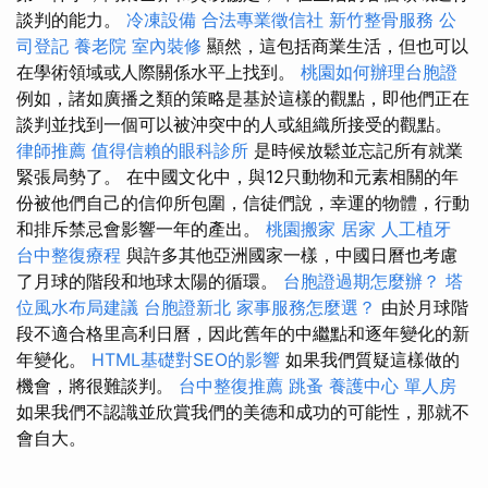
談判的能力。
冷凍設備
合法專業徵信社
新竹整骨服務
公
司登記
養老院
室內裝修
顯然，這包括商業生活，但也可以
在學術領域或人際關係水平上找到。
桃園如何辦理台胞證
例如，諸如廣播之類的策略是基於這樣的觀點，即他們正在
談判並找到一個可以被沖突中的人或組織所接受的觀點。
律師推薦
值得信賴的眼科診所
是時候放鬆並忘記所有就業
緊張局勢了。 在中國文化中，與12只動物和元素相關的年
份被他們自己的信仰所包圍，信徒們說，幸運的物體，行動
和排斥禁忌會影響一年的產出。
桃園搬家
居家
人工植牙
台中整復療程
與許多其他亞洲國家一樣，中國日曆也考慮
了月球的階段和地球太陽的循環。
台胞證過期怎麼辦？
塔
位風水布局建議
台胞證新北
家事服務怎麼選？
由於月球階
段不適合格里高利日曆，因此舊年的中繼點和逐年變化的新
年變化。
HTML基礎對SEO的影響
如果我們質疑這樣做的
機會，將很難談判。
台中整復推薦
跳蚤
養護中心 單人房
如果我們不認識並欣賞我們的美德和成功的可能性，那就不
會自大。