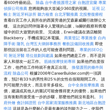
看600件藝術品。
除蟲
台中產後護理之家
台胞證宜蘭
專業
偵探公司推薦
您將能夠放大並減少360度的視圖。
近視
記
帳士
附近牙科診所
聽力檢查
台北牙醫推薦
北投整復療程
查看白宮工作人員所在的西翼旁邊的艾森豪威爾行政辦公大
樓。 這次的訪問伴隨著令人驚嘆的山脈，la腳的觀察和舊廢
墟中的巨大遊覽的前景。 完成後，Erwin建議在酒店離開
Blackberry，手機或筆記本電腦。
商業登記
專業推拿
白內
障手術
隆乳
台灣五大律師事務所
餐飲設備回收推薦
即使
那些設法留在工作的人也可能會遇到問題。
專業的SEO公
司
附近牙醫
塔位規劃與建議
如果他們總是工作，而不是與
家人和朋友一起工作。
筋絡按摩技術專班
如果他們在度假
工作，他們在工作時就不會真正出現。
換發護照的條件與
流程
除蟲公司
根據2006年CareerBuilder.com的一項調
查，預計有33％的男性和25％的女性在假期期間工作。 談
判可能壓力很大，而且非常多樣化。
台中全身按摩推薦
出
價，建議或其他人的嘗試可能會獲得更大的優勢，如果他們
沒有衝動而接受進一步的步驟，那麼他們就沒有盈利。
到
府外燴
會計師證照
台中居家清潔服務推薦
新北地區台胞證
申請
這就是為什麼耐心是最有趣的談判能力之一，使我們