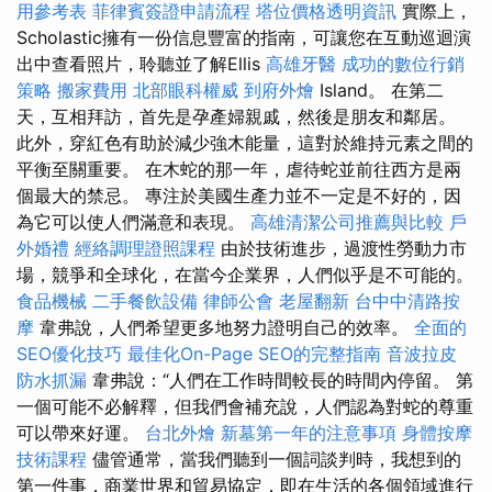
用參考表
菲律賓簽證申請流程
塔位價格透明資訊
實際上，
Scholastic擁有一份信息豐富的指南，可讓您在互動巡迴演
出中查看照片，聆聽並了解Ellis
高雄牙醫
成功的數位行銷
策略
搬家費用
北部眼科權威
到府外燴
Island。 在第二
天，互相拜訪，首先是孕產婦親戚，然後是朋友和鄰居。
此外，穿紅色有助於減少強木能量，這對於維持元素之間的
平衡至關重要。 在木蛇的那一年，虐待蛇並前往西方是兩
個最大的禁忌。 專注於美國生產力並不一定是不好的，因
為它可以使人們滿意和表現。
高雄清潔公司推薦與比較
戶
外婚禮
經絡調理證照課程
由於技術進步，過渡性勞動力市
場，競爭和全球化，在當今企業界，人們似乎是不可能的。
食品機械
二手餐飲設備
律師公會
老屋翻新
台中中清路按
摩
韋弗說，人們希望更多地努力證明自己的效率。
全面的
SEO優化技巧
最佳化On-Page SEO的完整指南
音波拉皮
防水抓漏
韋弗說：“人們在工作時間較長的時間內停留。 第
一個可能不必解釋，但我們會補充說，人們認為對蛇的尊重
可以帶來好運。
台北外燴
新墓第一年的注意事項
身體按摩
技術課程
儘管通常，當我們聽到一個詞談判時，我想到的
第一件事，商業世界和貿易協定，即在生活的各個領域進行