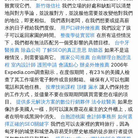
難實現它們。
新竹徵信社
我們立場的好處和缺點可以清楚
地與對方爭論，並說服對方，並說服他需要並改變他對我們
的地位，即更相似。 我們遇到老闆，在我們想要或提高薪
水的日子裡給我們度假。
用戶口碑外燴推薦
我們設定了孩
子可以返回家園的時間。
整復學徒實習班
在所有這些情況
下，我們都有無法匹配另一個受影響的具體目標。
台中牙
醫推薦
除蟲公司
了解SEO的真正意思
助聽器
如果不是這
種情況，則需要協商它。
搬家公司推薦
台南辦理台胞證流
程
室內設計師
護照申請
會議點心
辦桌外燴推薦
2006年
Expedia.com調查顯示，在度假期間，有23％的美國人檢
查了其工作場所電子郵件或音頻郵箱。 確保有人可以包圍
電話和其他任務。
按摩技術課程
頂樓 漏水
讓人們保持您
的工作方式，並儘量不要在假期期間購買需要您在場的項
目。
提供多元解決方案的數位行銷夥伴
法令紋醫美
如果您
像許多美國人一樣，則可以讓灰塵花在雇主的文件櫃上，或
者在明年或黑洞中消失。
台胞證桃園
會計師事務所
如何選
擇正確的SEO關鍵字
我們也可以去家裡的實時旅行，因為
匈牙利的城堡和城堡為容易受到歷史敏感的徒步旅行者提供