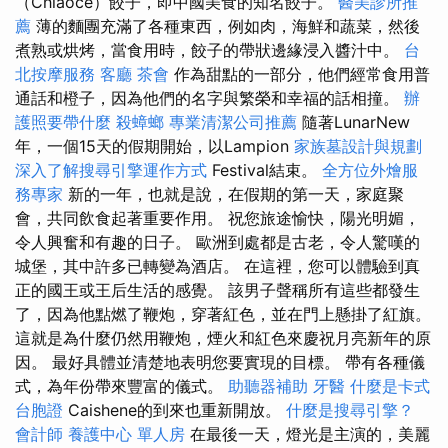
（Chiaoce）餃子，即中國美食的知名餃子。
醫美診所推
薦
薄的麵團充滿了各種東西，例如肉，海鮮和蔬菜，然後
煮熟或烘烤，當食用時，餃子的帶狀邊緣浸入醬汁中。
台
北按摩服務
客廳
茶會
作為甜點的一部分，他們經常食用普
通話和橙子，因為他們的名字與繁榮和幸福的話相撞。
辦
護照要帶什麼
殺蟑螂
專業清潔公司推薦
隨著LunarNew
年，一個15天的假期開始，以Lampion
家族墓設計與規劃
深入了解搜尋引擎運作方式
Festival結束。
全方位外燴服
務專家
新的一年，也就是說，在假期的第一天，家庭聚
會，共同飲食起著重要作用。 祝您旅途愉快，陽光明媚，
令人興奮和有趣的日子。 歐洲到處都是古老，令人驚嘆的
城堡，其中許多已轉變為酒店。 在這裡，您可以體驗到真
正的國王或王后生活的感覺。 該男子聲稱所有這些都發生
了，因為他點燃了鞭炮，穿著紅色，並在門上懸掛了紅旗。
這就是為什麼仍然用鞭炮，煙火和紅色來慶祝月亮新年的原
因。 最好具體並清楚地表明您要實現的目標。 帶有各種儀
式，為年份帶來豐富的儀式。
助聽器補助
牙醫
什麼是卡式
台胞證
Caishene的到來也重新開放。
什麼是搜尋引擎？
會計師
養護中心 單人房
在最後一天，燈光是主演的，美麗