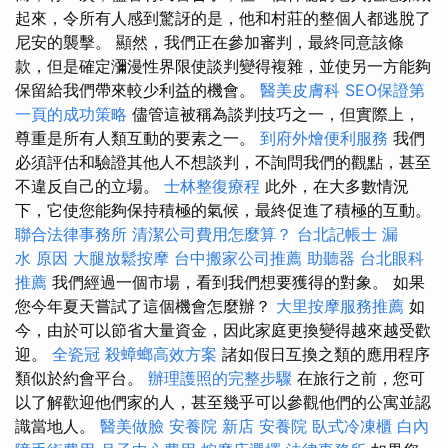
起來，令所有人感到驚訝的是，他和村莊的整個人都逃脫了
尼安的襲擊。 顯然，我們正在參加審判，最終同意該條
款，但是確定瀰漫性界限使談判變得複雜，並使另一方能夠
保留給我們帶來較少利益的機會。
醫美皮膚科
SEO保證第
一頁的成功策略
儘管這被稱為談判技巧之一，但實際上，
尊重是所有人類互動的要素之一。
到府外燴便利服務
我們
必須評估和驗證其他人不想談判，不詢問我們的觀點，甚至
不違反自己的立場。
士林整復療程
此外，在大多數情況
下，它使您能夠保持積極的氣候，最終促進了積極的互動。
聯合法律事務所
清潔公司費用怎麼算？
台北記帳士
漏
水 原因
大腿放鬆按摩
台中搬家公司推薦
助聽器
台北眼科
推薦
我們經過一個市場，看到我們想要獲得的對象。 如果
您今年夏天嘗試了這個機會怎麼辦？
大里按摩服務推薦
如
今，由於可以節省大量資金，因此家庭更換變得越來越受歡
迎。
全瓷冠
殺蟑螂高效方案
諸如假日互換之類的應用程序
類似於約會平台。
辦理護照的完整步驟
在旅行之前，您可
以了解歡迎他們家的人，甚至幾乎可以參觀他們的公寓並認
識當地人。
醫美做臉
安養院 新店
安養院
臥式冷凍櫃
白內