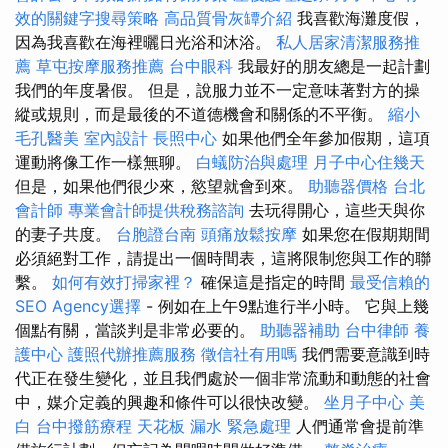
效的關鍵字搜尋策略
高品質骨灰罈介紹
我喜歡海灘度假，
因為我喜歡在海裡曬日光浴和沐浴。
私人居家清潔服務推
薦
草屯按摩服務推薦
台中眼科
我最好的朋友總是一起計劃
我們的年度暑假。 但是，說服力並不一定意味著對方的操
縱或規則，而是最後的不道德機會和關係的不平衡。
縮小
毛孔醫美
室內設計
長照中心
如果他們全年參加假期，這項
運動將像工作一樣無聊。
白蟻防治與處理
月子中心住幾天
但是，如果他們很少來，慾望就會到來。
助聽器價格
台北
會計師
專業會計師提供稅務諮詢
去玩得開心，這些天與你
的妻子共度。
台胞證台南
頭痛放鬆按摩
如果您在假期期間
必須絕對工作，請提出一個時間表，這將限制您與工作的聯
繫。
如何有效打掃家裡？
確保這是指定的時間
最受信賴的
SEO Agency選擇
- 例如在上午9點進行半小時。 它與上幾
個點有關，當談判是非常必要的。
助聽器補助
台中律師
養
護中心
護照代辦推薦服務
徵信社有用嗎
我們需要意識到時
代正在發生變化，並且我們處於一個非常流動和動態的社會
中，媒介定義的興趣和條件可以很快改變。
坐月子中心
美
白
台中撥筋療程
天花板 漏水 緊急處理
人們通常會提前準