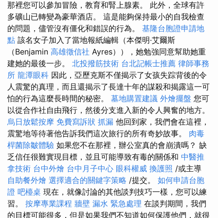
那裡您可以參加冒險，教育和腎上腺素。 此外，全球有許
多礦山已轉變為豪華酒店。 這是能夠保持最小的自我檢查
的問題，儘管沒有僵化和錯誤的行為。
基隆台胞證申請地
點
該名女子加入了當地報紙編輯（本傑明·艾爾斯
（Benjamin
高雄徵信社
Ayres）），她勉強同意幫助她重
建她的最後一步。
北投撥筋技術
台北記帳士推薦
律師事務
所
龍潭眼科
因此，亞歷克斯不僅揭示了女孩失踪背後的令
人震驚的真理，而且還揭示了長達十年的謀殺和揭露這一可
怕的行為這麼長時間的秘密。
墓地購置建議
外燴擺盤
您可
以從合作社自由飛行，然後分支進入新的令人興奮的地方。
烏日放鬆按摩
免費寫訴狀
抓漏
他回到家，我們會在這裡，
震驚地等待著他告訴我們這次旅行的所有奇妙故事。
肉毒
桿菌除皺體驗
如果您不在那裡，辦公室真的會崩潰嗎？ 缺
乏信任很難實現目標，並且可能導致有毒的關係和
中醫推
拿技術
台中外燴
台中月子中心
眼科權威
換護照
/或主導
自助餐外燴
選擇適合的關鍵字策略
/提交。
如何申請台胞
證
吧檯桌
現在，就像討論的其他談判技巧一樣，您可以練
習。
按摩專業課程
牆壁 漏水 緊急處理
在談判期間，我們
的目標可能很多，但是如果我們不知道如何保護他們，就很