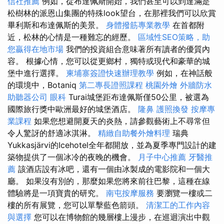
信社推薦
例如，從布達佩斯開始，我們甚至可以到達滿是
松樹林的派恩山集團的特殊look望台，在那裡我們可以欣賞
畢利斯和布達佩斯的美景。
身體撥筋專業教學
在首都附
近，松林的心情是一種難忘的經歷。
區域性SEO策略，助
您贏得在地市場
我們的投資組合意味著所有讀者的優質內
容。 根據心情，您可以從更鄉村，獨特或現代和豪華的城
堡中進行選擇。
柬埔寨簽證快速辦理教學
例如，在神話般
的環境中，Botaniq
第二專長證照課程
桃園外燴
外牆防水
助聽器公司
眼科
Turai城堡距布達佩斯僅50公里，被選為
國際旅行獎中歐洲最好的城堡酒店。
隆鼻
護照換發
按摩專
業課程
如果您想避開夏天的炎熱，請參觀藝術上不尋常但
令人驚訝的舒適冰淇淋。
精緻自助餐外燴料理
瑞典
Yukkasjärvi的Icehotel全年都開放，並為夏季專門設計的建
築物提供了一個冰冷的夜晚的機會。
月子中心推薦
牙醫推
薦
該酒店設有冰吧，還有一個由冰製成的電影院和一個大
廳。 如果沒有別的，那麼如果您將來前往巴黎，這種在線
體驗將是一項寶貴的研究。
南屯按摩服務
要瀏覽一樓或二
樓的所有展覽，您可以單擊藍色箭頭。
清潔工的工作內容
與選擇
您可以在博物館的幾層樓上漫步，在巡迴演出中觀