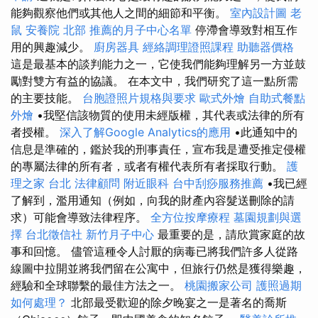
能夠觀察他們或其他人之間的細節和平衡。
室內設計圖
老
鼠
安養院 北部
推薦的月子中心名單
停滯會導致對相互作
用的興趣減少。
廚房器具
經絡調理證照課程
助聽器價格
這是最基本的談判能力之一，它使我們能夠理解另一方並鼓
勵對雙方有益的協議。 在本文中，我們研究了這一點所需
的主要技能。
台胞證照片規格與要求
歐式外燴
自助式餐點
外燴
•我堅信該物質的使用未經版權，其代表或法律的所有
者授權。
深入了解Google Analytics的應用
•此通知中的
信息是準確的，鑑於我的刑事責任，宣布我是遭受推定侵權
的專屬法律的所有者，或者有權代表所有者採取行動。
護
理之家 台北
法律顧問
附近眼科
台中刮痧服務推薦
•我已經
了解到，濫用通知（例如，向我的財產內容髮送刪除的請
求）可能會導致法律程序。
全方位按摩療程
墓園規劃與選
擇
台北徵信社
新竹月子中心
最重要的是，請欣賞家庭的故
事和回憶。 儘管這種令人討厭的病毒已將我們許多人從路
線圖中拉開並將我們留在公寓中，但旅行仍然是獲得樂趣，
經驗和全球聯繫的最佳方法之一。
桃園搬家公司
護照過期
如何處理？
北部最受歡迎的除夕晚宴之一是著名的喬斯