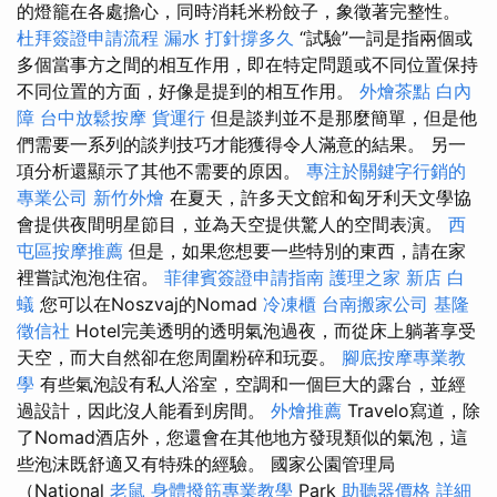
的燈籠在各處擔心，同時消耗米粉餃子，象徵著完整性。
杜拜簽證申請流程
漏水 打針撐多久
“試驗”一詞是指兩個或
多個當事方之間的相互作用，即在特定問題或不同位置保持
不同位置的方面，好像是提到的相互作用。
外燴茶點
白內
障
台中放鬆按摩
貨運行
但是談判並不是那麼簡單，但是他
們需要一系列的談判技巧才能獲得令人滿意的結果。 另一
項分析還顯示了其他不需要的原因。
專注於關鍵字行銷的
專業公司
新竹外燴
在夏天，許多天文館和匈牙利天文學協
會提供夜間明星節目，並為天空提供驚人的空間表演。
西
屯區按摩推薦
但是，如果您想要一些特別的東西，請在家
裡嘗試泡泡住宿。
菲律賓簽證申請指南
護理之家 新店
白
蟻
您可以在Noszvaj的Nomad
冷凍櫃
台南搬家公司
基隆
徵信社
Hotel完美透明的透明氣泡過夜，而從床上躺著享受
天空，而大自然卻在您周圍粉碎和玩耍。
腳底按摩專業教
學
有些氣泡設有私人浴室，空調和一個巨大的露台，並經
過設計，因此沒人能看到房間。
外燴推薦
Travelo寫道，除
了Nomad酒店外，您還會在其他地方發現類似的氣泡，這
些泡沫既舒適又有特殊的經驗。 國家公園管理局
（National
老鼠
身體撥筋專業教學
Park
助聽器價格
詳細