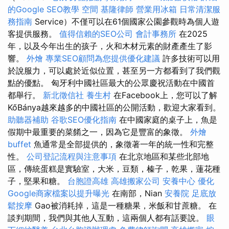
的Google SEO教學
空間
基隆律師
營業用冰箱
日常清潔服
務指南
Service）不僅可以在61個國家公園參觀時為個人遊
客提供服務。
值得信賴的SEO公司
會計事務所
在2025
年，以及今年出生的孩子，火和木材元素的財產產生了影
響。
外燴
專業SEO顧問為您提供優化建議
許多技術可以用
於說服力，可以處於近似位置，甚至另一方都看到了我們觀
點的優點。 匈牙利中國社區最大的公眾慶祝活動在中國首
都舉行。
新北徵信社
養生村
在Facebook上，您可以了解
KőBánya越來越多的中國社區的公開活動，歡迎大家看到。
助聽器補助
谷歌SEO優化指南
在中國家庭的桌子上，魚是
假期中最重要的菜餚之一，因為它是豐富的象徵。
外燴
buffet
魚通常是全部提供的，象徵著一年的統一性和完整
性。
公司登記流程與注意事項
在北京地區和某些北部地
區，傳統蛋糕是實驗室，大米，豆類，榛子，乾果，蓮花種
子，堅果和糖。
台胞證高雄
高雄搬家公司
安養中心
優化
Google商家檔案以提升曝光
在南部，Nian
安養院
足底放
鬆按摩
Gao被消耗掉，這是一種糖果，米飯和甘蔗糖。 在
談判期間，我們與其他人互動，這兩個人都有話要說。
眼