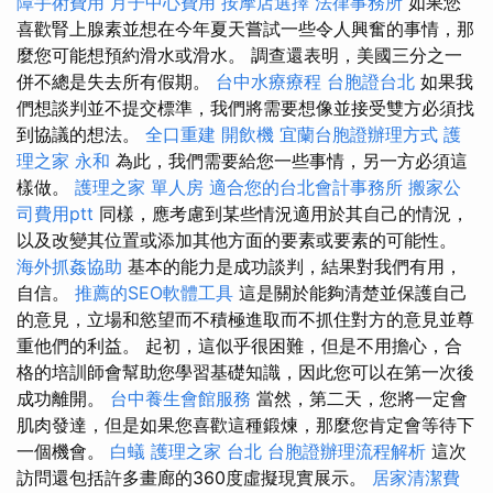
障手術費用
月子中心費用
按摩店選擇
法律事務所
如果您
喜歡腎上腺素並想在今年夏天嘗試一些令人興奮的事情，那
麼您可能想預約滑水或滑水。 調查還表明，美國三分之一
併不總是失去所有假期。
台中水療療程
台胞證台北
如果我
們想談判並不提交標準，我們將需要想像並接受雙方必須找
到協議的想法。
全口重建
開飲機
宜蘭台胞證辦理方式
護
理之家 永和
為此，我們需要給您一些事情，另一方必須這
樣做。
護理之家 單人房
適合您的台北會計事務所
搬家公
司費用ptt
同樣，應考慮到某些情況適用於其自己的情況，
以及改變其位置或添加其他方面的要素或要素的可能性。
海外抓姦協助
基本的能力是成功談判，結果對我們有用，
自信。
推薦的SEO軟體工具
這是關於能夠清楚並保護自己
的意見，立場和慾望而不積極進取而不抓住對方的意見並尊
重他們的利益。 起初，這似乎很困難，但是不用擔心，合
格的培訓師會幫助您學習基礎知識，因此您可以在第一次後
成功離開。
台中養生會館服務
當然，第二天，您將一定會
肌肉發達，但是如果您喜歡這種鍛煉，那​​麼您肯定會等待下
一個機會。
白蟻
護理之家 台北
台胞證辦理流程解析
這次
訪問還包括許多畫廊的360度虛擬現實展示。
居家清潔費