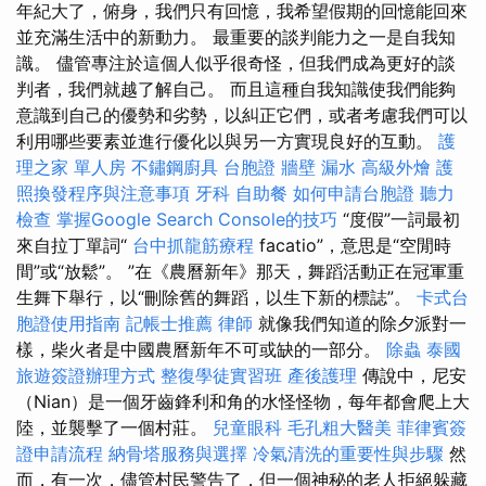
年紀大了，俯身，我們只有回憶，我希望假期的回憶能回來
並充滿生活中的新動力。 最重要的談判能力之一是自我知
識。 儘管專注於這個人似乎很奇怪，但我們成為更好的談
判者，我們就越了解自己。 而且這種自我知識使我們能夠
意識到自己的優勢和劣勢，以糾正它們，或者考慮我們可以
利用哪些要素並進行優化以與另一方實現良好的互動。
護
理之家 單人房
不鏽鋼廚具
台胞證
牆壁 漏水
高級外燴
護
照換發程序與注意事項
牙科
自助餐
如何申請台胞證
聽力
檢查
掌握Google Search Console的技巧
“度假”一詞最初
來自拉丁單詞“
台中抓龍筋療程
facatio”，意思是“空閒時
間”或“放鬆”。 ”在《農曆新年》那天，舞蹈活動正在冠軍重
生舞下舉行，以“刪除舊的舞蹈，以生下新的標誌”。
卡式台
胞證使用指南
記帳士推薦
律師
就像我們知道的除夕派對一
樣，柴火者是中國農曆新年不可或缺的一部分。
除蟲
泰國
旅遊簽證辦理方式
整復學徒實習班
產後護理
傳說中，尼安
（Nian）是一個牙齒鋒利和角的水怪怪物，每年都會爬上大
陸，並襲擊了一個村莊。
兒童眼科
毛孔粗大醫美
菲律賓簽
證申請流程
納骨塔服務與選擇
冷氣清洗的重要性與步驟
然
而，有一次，儘管村民警告了，但一個神秘的老人拒絕躲藏