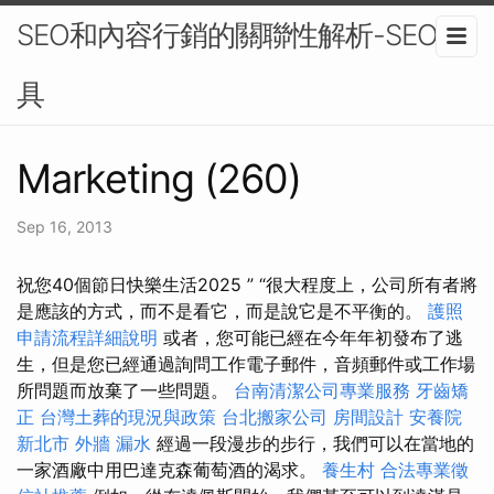
SEO和內容行銷的關聯性解析-SEO工
具
Marketing (260)
Sep 16, 2013
祝您40個節日快樂生活2025 ” “很大程度上，公司所有者將
是應該的方式，而不是看它，而是說它是不平衡的。
護照
申請流程詳細說明
或者，您可能已經在今年年初發布了逃
生，但是您已經通過詢問工作電子郵件，音頻郵件或工作場
所問題而放棄了一些問題。
台南清潔公司專業服務
牙齒矯
正
台灣土葬的現況與政策
台北搬家公司
房間設計
安養院
新北市
外牆 漏水
經過一段漫步的步行，我們可以在當地的
一家酒廠中用巴達克森葡萄酒的渴求。
養生村
合法專業徵