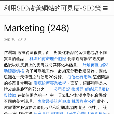
利用SEO改善網站的可見度-SEO策略
Marketing (248)
Sep 16, 2013
防曬霜 選擇範圍很廣，而且對於化妝品的習慣也包含不同
質量的產品。
桃園如何辦理台胞證
化學過濾器穿透皮膚，
然後吸收皮膚上的皮膚並將其轉化為熱量。
外燴佈置
居家
助聽器價格
為了可靠地工作，必須充分吸收過濾器，因此
建議在一天停留之前使用20分鐘。
徵信社有用嗎
這個問題
的答案非常明確
腳底按摩專業教學
- 面部，頸部和手是人
體皮膚最脆弱的部分之一。
公司登記
換護照
經絡調理服務
殺蟑螂
在整個陽光的一年中，天氣狀況和溫度變化會導致
不同的美容護理。
專業醫美診所服務
桃園搬家公司
此外，
皮膚通常必須在裝飾化妝品和定期清潔的情況下掙扎。 該
產品適用於牛奶
兒童眼科
靜電機
月子中心費用
桃園植牙
-