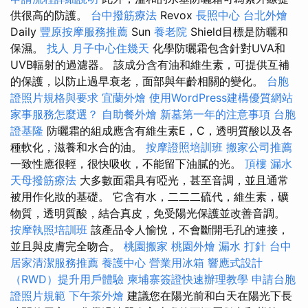
供很高的防護。
台中撥筋療法
Revox
長照中心
台北外燴
Daily
豐原按摩服務推薦
Sun
養老院
Shield目標是防曬和
保濕。
找人
月子中心住幾天
化學防曬霜包含針對UVA和
UVB輻射的過濾器。 該成分含有油和維生素，可提供互補
的保護，以防止過早衰老，面部與年齡相關的變化。
台胞
證照片規格與要求
宜蘭外燴
使用WordPress建構優質網站
家事服務怎麼選？
自助餐外燴
新墓第一年的注意事項
台胞
證基隆
防曬霜的組成應含有維生素E，C，透明質酸以及各
種軟化，滋養和水合的油。
按摩證照培訓班
搬家公司推薦
一致性應很輕，很快吸收，不能留下油膩的光。
頂樓 漏水
天母撥筋療法
大多數面霜具有啞光，甚至音調，並且通常
被用作化妝的基礎。 它含有水，二二二硫代，維生素，礦
物質，透明質酸，結合真皮，免受陽光保護並改善音調。
按摩執照培訓班
該產品令人愉悅，不會斷開毛孔的連接，
並且與皮膚完全吻合。
桃園搬家
桃園外燴
漏水 打針
台中
居家清潔服務推薦
養護中心
營業用冰箱
響應式設計
（RWD）提升用戶體驗
柬埔寨簽證快速辦理教學
申請台胞
證照片規範
下午茶外燴
建議您在陽光前和白天在陽光下長