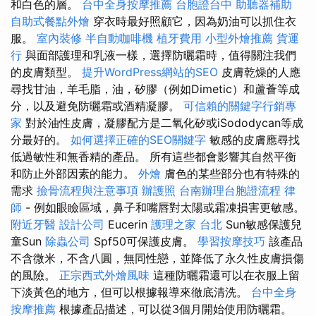
和白色的層。
台中全身按摩推薦
台胞證台中
助聽器補助
自助式餐點外燴
穿衣時最好照顧它，因為奶油可以抓住衣
服。
室內裝修
半自動咖啡機
植牙費用
小型外燴推薦
貨運
行
與面部護理和乳液一樣，選擇防曬霜時，值得關注我們
的皮膚類型。
提升WordPress網站的SEO
皮膚乾燥的人應
尋找甘油，羊毛脂，油，矽膠（例如Dimetic）和蘆薈等成
分，以及避免防曬霜或酒精凝膠。
可信賴的關鍵字行銷專
家
對於油性皮膚，凝膠配方是二氧化矽或iSododycan等成
分最好的。
如何選擇正確的SEO關鍵字
敏感的皮膚應尋找
低過敏性和無香精的產品。 所有這些都會影響其自然平衡
和防止外部因素的能力。
外燴
膚色的某些部分也有特殊的
需求
撿骨流程與注意事項
辦護照
台南辦理台胞證流程
律
師
- 例如眼瞼區域，鼻子和嘴唇對太陽或霜凍損害更敏感。
附近牙醫
設計公司
Eucerin
護理之家 台北
Sun敏感保護兒
童Sun
除蟲公司
Spf50可保護皮膚。
學習按摩技巧
該產品
不含微米，不含八圓，無同性戀，並降低了永久性皮膚損傷
的風險。
正宗西式外燴風味
這種防曬霜還可以在衣服上留
下淡黃色的地方，但可以根據報導來徹底清洗。
台中全身
按摩推薦
根據產品描述，可以從3個月開始使用防曬霜。