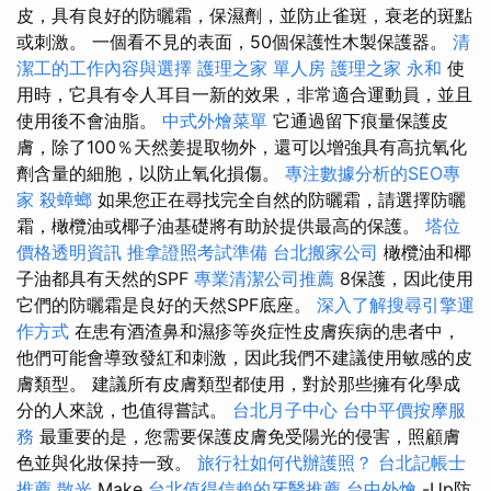
皮，具有良好的防曬霜，保濕劑，並防止雀斑，衰老的斑點
或刺激。 一個看不見的表面，50個保護性木製保護器。
清
潔工的工作內容與選擇
護理之家 單人房
護理之家 永和
使
用時，它具有令人耳目一新的效果，非常適合運動員，並且
使用後不會油脂。
中式外燴菜單
它通過留下痕量保護皮
膚，除了100％天然姜提取物外，還可以增強具有高抗氧化
劑含量的細胞，以防止氧化損傷。
專注數據分析的SEO專
家
殺蟑螂
如果您正在尋找完全自然的防曬霜，請選擇防曬
霜，橄欖油或椰子油基礎將有助於提供最高的保護。
塔位
價格透明資訊
推拿證照考試準備
台北搬家公司
橄欖油和椰
子油都具有天然的SPF
專業清潔公司推薦
8保護，因此使用
它們的防曬霜是良好的天然SPF底座。
深入了解搜尋引擎運
作方式
在患有酒渣鼻和濕疹等炎症性皮膚疾病的患者中，
他們可能會導致發紅和刺激，因此我們不建議使用敏感的皮
膚類型。 建議所有皮膚類型都使用，對於那些擁有化學成
分的人來說，也值得嘗試。
台北月子中心
台中平價按摩服
務
最重要的是，您需要保護皮膚免受陽光的侵害，照顧膚
色並與化妝保持一致。
旅行社如何代辦護照？
台北記帳士
推薦
散光
Make
台北值得信賴的牙醫推薦
台中外燴
-Up防