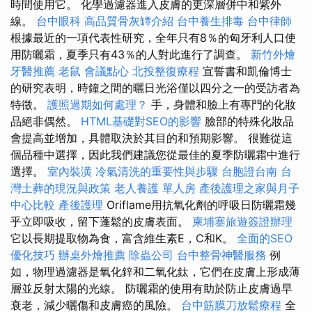
時間使用它。 化學過濾器進入皮膚的更深層併中和紫外
線。
台中眼科
高品質骨灰罈介紹
台中養生排毒
台中律師
根據最近的一項代表性研究，全年只有8％的匈牙利人口使
用防曬霜，夏季只有43％的人對此進行了調查。
新竹外燴
牙醫推薦
老鼠
會議點心
北投整復療程
宣誓書和凱倫博士
的研究表明，時鐘之間的曬日光浴僅以四分之一的受訪者為
特徵。
護照過期如何處理？
手，身體和臉上有專門的化妝
品絕非偶然。
HTML基礎對SEO的影響
臉部的特殊化妝品
會提高並增加，具體取決於其目的和預期影響。 很難從這
個品種中選擇，因此我們建議您從最佳的夏季防曬霜中進行
選擇。
室內裝潢
冷氣清洗的重要性與步驟
台胞證台南
台
灣土葬的現況與政策
老人養護 單人房
產後護理之家與月子
中心比較
產後護理
Oriflame用抗氧化劑的呼吸日防曬霜幾
乎立即吸收，留下蓬鬆的皮膚表面。
柬埔寨旅遊簽證辦理
它以長期提取物為食，富含維生素E，C和K。
全面的SEO
優化技巧
辦桌外燴推薦
除蟲公司
台中整骨神醫服務
例
如，物理過濾器是氧化鋅和二氧化鈦，它們在皮膚上形成薄
層並反射太陽的光線。 防曬霜的使用有助於防止皮膚過早
衰老，減少曬傷和皮膚癌的風險。
台中筋膜刀放鬆療程
全