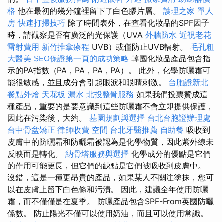
格
他在最初的幾分鐘裡留下了白色膠片層。
護理之家 單人
房
快速打掃技巧
除了時間表外，在查看化妝品的SPF因子
時，請觀察是否有廣泛的光保護（UVA
外牆防水
近視老花
雷射費用
新竹推拿療程
UVB）或僅防止UVB輻射。
毛孔粗
大醫美
SEO保證第一頁的成功策略
韓國化妝品產品包含指
示的PA指數（PA，PA，PA，PA）。 此外，化學防曬霜可
能很敏感，並且成分會引起眼淚和眼睛刺激。
台胞證新北
餐點外燴
天花板 漏水
北投整骨服務
如果我們投票贊成這
種產品，重要的是要意識到這些防曬霜不會立即提供保護，
因此在污染後，大約。
墓園規劃與選擇
台北台胞證辦理處
台中骨盆矯正
律師收費
空間
台北牙醫推薦
自助餐
吸收到
皮膚中的防曬霜和防曬霜被認為是化學物質，因此紫外線未
反映而是轉化。
納骨塔服務與選擇
化學成分的優點是它們
的作用可能更長，但它們的缺點是它們被吸收到皮膚中。
沒錯，這是一種更昂貴的產品，如果某人不關注塗抹，您可
以在皮膚上留下白色條和污漬。 因此，建議全年使用防曬
霜，而不僅僅是在夏季。 防曬產品包含SPF-From英國防曬
係數。 防止陽光不僅可以使用奶油，而且可以使用常識。