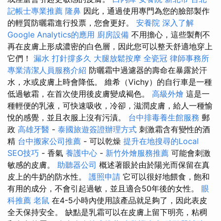
記帳士專業推薦
隆鼻
因此，通過使用專門為您的臉部製作
的輕質防曬霜進行投票，您會更好。
安養院
深入了解
Google Analytics的應用
廚房設備
不用擔心，這些製劑不
再在皮膚上形成濃密的白色層，因此您可以整天舒適地穿上
它們！
漏水 打針撐多久
大腿放鬆按摩
全瓷冠
律師事務所
專業清潔人員服務介紹
防曬霜中過濾器的壽命在暴露於汗
水，水或皮膚上時會降低。 維希（Vichy）的自行車是一種
低過敏霜，在首次使用後皮膚變成褐色。
高級外燴
這是一
種輕便的乳液，可快速吸收，冷卻，滋潤皮膚，給人一種愉
悅的感覺，並且衣服上沒有污漬。
台中排毒養生館服務
郵
政
高雄牙醫
-
泰國旅遊簽證辦理方式
刺激霜含有變性的酒
精
台中搬家公司推薦
- 可以乾燥
提升在地搜尋的Local
SEO技巧
- 香氣
養護中心
-
新竹外燴服務推薦
可能會刺激
敏感的皮膚。
助聽器公司
概述著眼於由於陽光而保留在真
皮上的牛奶的防水性。
護照申請
它可以很好地餵食，飽和
有用的成分，不會引起過敏，並且適合50年後的女性。
眼
科推薦
老鼠
在4-5小時內使用該產品就足夠了，因此表皮
全天保持安全。 缺點是乳霜可以在皮膚上留下明亮，粘稠