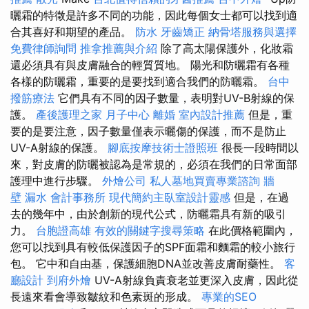
曬霜的特徵是許多不同的功能，因此每個女士都可以找到適
合其喜好和期望的產品。
防水
牙齒矯正
納骨塔服務與選擇
免費律師詢問
推拿推薦與介紹
除了高太陽保護外，化妝霜
還必須具有與皮膚融合的輕質質地。 陽光和防曬霜有各種
各樣的防曬霜，重要的是要找到適合我們的防曬霜。
台中
撥筋療法
它們具有不同的因子數量，表明對UV-B射線的保
護。
產後護理之家 月子中心
離婚
室內設計推薦
但是，重
要的是要注意，因子數量僅表示曬傷的保護，而不是防止
UV-A射線的保護。
腳底按摩技術士證照班
很長一段時間以
來，對皮膚的防曬被認為是常規的，必須在我們的日常面部
護理中進行步驟。
外燴公司
私人墓地買賣專業諮詢
牆
壁 漏水
會計事務所
現代簡約主臥室設計靈感
但是，在過
去的幾年中，由於創新的現代公式，防曬霜具有新的吸引
力。
台胞證高雄
有效的關鍵字搜尋策略
在此價格範圍內，
您可以找到具有較低保護因子的SPF面霜和麵霜的較小旅行
包。 它中和自由基，保護細胞DNA並改善皮膚耐藥性。
客
廳設計
到府外燴
UV-A射線負責衰老並更深入皮膚，因此從
長遠來看會導致皺紋和色素斑的形成。
專業的SEO