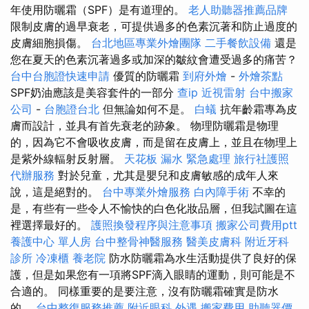
年使用防曬霜（SPF）是有道理的。
老人助聽器推薦品牌
限制皮膚的過早衰老，可提供過多的色素沉著和防止過度的
皮膚細胞損傷。
台北地區專業外燴團隊
二手餐飲設備
還是
您在夏天的色素沉著過多或加深的皺紋會遭受過多的痛苦？
台中台胞證快速申請
優質的防曬霜
到府外燴
-
外燴茶點
SPF奶油應該是美容套件的一部分
查ip
近視雷射
台中搬家
公司
-
台胞證台北
但無論如何不是。
白蟻
抗年齡霜專為皮
膚而設計，並具有首先衰老的跡象。 物理防曬霜是物理
的，因為它不會吸收皮膚，而是留在皮膚上，並且在物理上
是紫外線輻射反射層。
天花板 漏水 緊急處理
旅行社護照
代辦服務
對於兒童，尤其是嬰兒和皮膚敏感的成年人來
說，這是絕對的。
台中專業外燴服務
白內障手術
不幸的
是，有些有一些令人不愉快的白色化妝品層，但我試圖在這
裡選擇最好的。
護照換發程序與注意事項
搬家公司費用ptt
養護中心 單人房
台中整骨神醫服務
醫美皮膚科
附近牙科
診所
冷凍櫃
養老院
防水防曬霜為水生活動提供了良好的保
護，但是如果您有一項將SPF滴入眼睛的運動，則可能是不
合適的。 同樣重要的是要注意，沒有防曬霜確實是防水
的。
台中整復服務推薦
附近眼科
外遇
搬家費用
助聽器價