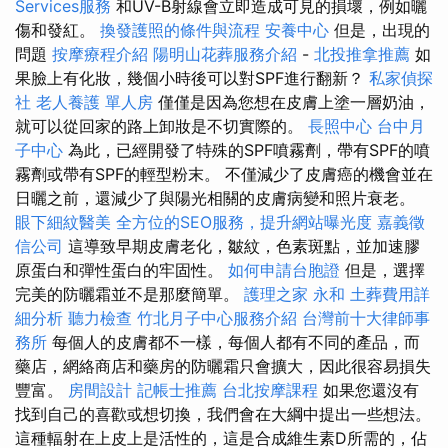
Services服務
和UV-B射線會立即造成可見的損壞，例如曬
傷和發紅。
換發護照的條件與流程
安養中心
但是，出現的
問題
按摩療程介紹
陽明山花葬服務介紹
-
北投推拿推薦
如
果臉上有化妝，幾個小時後可以對SPF進行翻新？
私家偵探
社
老人養護 單人房
僅僅是因為您想在皮膚上塗一層奶油，
就可以從回家的路上卸妝是不切實際的。
長照中心
台中月
子中心
為此，已經開發了特殊的SPF噴霧劑，帶有SPF的噴
霧劑或帶有SPF的輕型粉末。 不僅減少了皮膚癌的機會並在
日曬之前，還減少了與陽光相關的皮膚病變和照片衰老。
眼下細紋醫美
全方位的SEO服務，提升網站曝光度
嘉義徵
信公司
這導致早期皮膚老化，皺紋，色素斑點，並加速膠
原蛋白和彈性蛋白的牢固性。
如何申請台胞證
但是，選擇
完美的防曬霜並不是那麼簡單。
護理之家 永和
土葬費用詳
細分析
聽力檢查
竹北月子中心服務介紹
台灣前十大律師事
務所
每個人的皮膚都不一樣，每個人都有不同的產品，而
藥店，網絡商店和藥房的防曬霜只會擴大，因此很容易損失
豐富。
房間設計
記帳士推薦
台北按摩課程
如果您還沒有
找到自己的喜歡或想切換，我們會在大綱中提出一些想法。
這種輻射在上皮上是活性的，這是合成維生素D所需的，佔