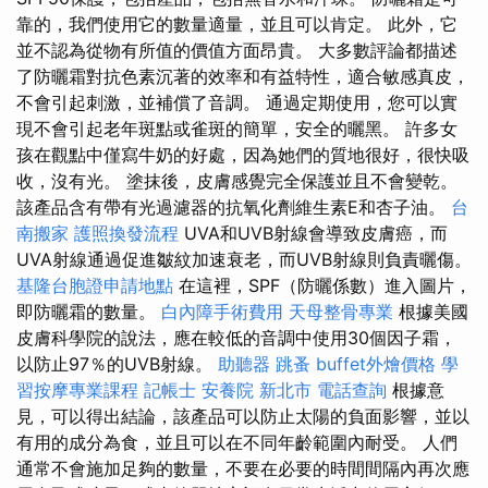
靠的，我們使用它的數量適量，並且可以肯定。 此外，它
並不認為從物有所值的價值方面昂貴。 大多數評論都描述
了防曬霜對抗色素沉著的效率和有益特性，適合敏感真皮，
不會引起刺激，並補償了音調。 通過定期使用，您可以實
現不會引起老年斑點或雀斑的簡單，安全的曬黑。 許多女
孩在觀點中僅寫牛奶的好處，因為她們的質地很好，很快吸
收，沒有光。 塗抹後，皮膚感覺完全保護並且不會變乾。
該產品含有帶有光過濾器的抗氧化劑維生素E和杏子油。
台
南搬家
護照換發流程
UVA和UVB射線會導致皮膚癌，而
UVA射線通過促進皺紋加速衰老，而UVB射線則負責曬傷。
基隆台胞證申請地點
在這裡，SPF（防曬係數）進入圖片，
即防曬霜的數量。
白內障手術費用
天母整骨專業
根據美國
皮膚科學院的說法，應在較低的音調中使用30個因子霜，
以防止97％的UVB射線。
助聽器
跳蚤
buffet外燴價格
學
習按摩專業課程
記帳士
安養院 新北市
電話查詢
根據意
見，可以得出結論，該產品可以防止太陽的負面影響，並以
有用的成分為食，並且可以在不同年齡範圍內耐受。 人們
通常不會施加足夠的數量，不要在必要的時間間隔內再次應