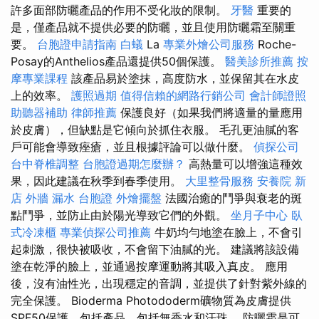
許多面部防曬產品的作用不受化妝的限制。
牙醫
重要的
是，僅產品就不提供必要的防曬，並且使用防曬霜至關重
要。
台胞證申請指南
白蟻
La
專業外燴公司服務
Roche-
Posay的Anthelios產品還提供50個保護。
醫美診所推薦
按
摩專業課程
該產品易於塗抹，高度防水，並保留其在水皮
上的效率。
護照過期
值得信賴的網路行銷公司
會計師證照
助聽器補助
律師推薦
保護良好（如果我們將適量的量應用
於皮膚），但缺點是它傾向於抓住衣服。 毛孔更油膩的客
戶可能會導致痤瘡，並且根據評論可以做什麼。
偵探公司
台中脊椎調整
台胞證過期怎麼辦？
高熱量可以增強這種效
果，因此建議在秋季到春季使用。
大里整骨服務
安養院 新
店
外牆 漏水
台胞證
外燴擺盤
法國治癒的鬥爭與衰老的斑
點鬥爭，並防止由於陽光導致它們的外觀。
坐月子中心
臥
式冷凍櫃
專業偵探公司推薦
牛奶均勻地塗在臉上，不會引
起刺激，很快被吸收，不會留下油膩的光。 建議將該設備
塗在乾淨的臉上，並通過按摩運動將其吸入真皮。 應用
後，沒有油性光，出現穩定的音調，並提供了針對紫外線的
完全保護。 Bioderma Photododerm礦物質為皮膚提供
SPF50保護，包括產品，包括無香水和汗珠。 防曬霜是可