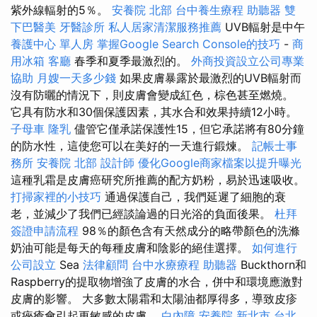
紫外線輻射的5％。
安養院 北部
台中養生療程
助聽器
雙
下巴醫美
牙醫診所
私人居家清潔服務推薦
UVB輻射是中午
養護中心 單人房
掌握Google Search Console的技巧
-
商
用冰箱
客廳
春季和夏季最激烈的。
外商投資設立公司專業
協助
月嫂一天多少錢
如果皮膚暴露於最激烈的UVB輻射而
沒有防曬的情況下，則皮膚會變成紅色，棕色甚至燃燒。
它具有防水和30個保護因素，其水合和效果持續12小時。
子母車
隆乳
儘管它僅承諾保護性15，但它承諾將有80分鐘
的防水性，這使您可以在美好的一天進行鍛煉。
記帳士事
務所
安養院 北部
設計師
優化Google商家檔案以提升曝光
這種乳霜是皮膚癌研究所推薦的配方奶粉，易於迅速吸收。
打掃家裡的小技巧
通過保護自己，我們延遲了細胞的衰
老，並減少了我們已經談論過的日光浴的負面後果。
杜拜
簽證申請流程
98％的顏色含有天然成分的略帶顏色的洗滌
奶油可能是每天的每種皮膚和陰影的絕佳選擇。
如何進行
公司設立
Sea
法律顧問
台中水療療程
助聽器
Buckthorn和
Raspberry的提取物增強了皮膚的水合，併中和環境應激對
皮膚的影響。 大多數太陽霜和太陽油都厚得多，導致皮疹
或痤瘡會引起更敏感的皮膚。
白內障
安養院 新北市
台北