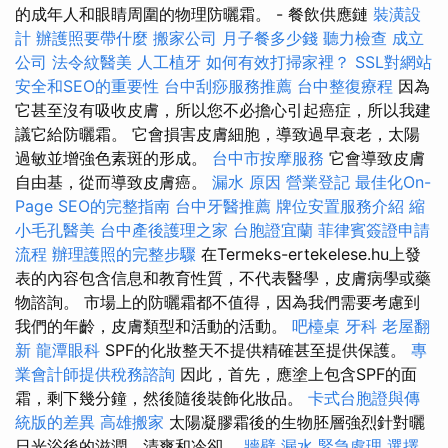
的成年人和眼睛周圍的物理防曬霜。 - 餐飲供應鏈
裝潢設
計
辦護照要帶什麼
搬家公司
月子餐多少錢
聽力檢查
成立
公司
法令紋醫美
人工植牙
如何有效打掃家裡？
SSL對網站
安全和SEO的重要性
台中刮痧服務推薦
台中整復療程
因為
它甚至沒有吸收皮膚，所以您不必擔心引起癌症，所以我建
議它給防曬霜。 它會損害皮膚細胞，導致過早衰老，太陽
過敏並增強色素斑的形成。
台中市按摩服務
它會導致皮膚
自由基，從而導致皮膚癌。
漏水 原因
營業登記
最佳化On-
Page SEO的完整指南
台中牙醫推薦
牌位安置服務介紹
縮
小毛孔醫美
台中產後護理之家
台胞證宜蘭
菲律賓簽證申請
流程
辦理護照的完整步驟
在Termeks-ertekelese.hu上發
表的內容包含信息和教育性質，不代表醫學，皮膚病學或藥
物諮詢。 市場上的防曬霜都不值得，因為我們需要考慮到
我們的年齡，皮膚類型和活動的活動。
吧檯桌
牙科
老屋翻
新
龍潭眼科
SPF的化妝整天不提供精確甚至提供保護。
專
業會計師提供稅務諮詢
因此，首先，應塗上包含SPF的面
霜，剩下幾分鐘，然後隨後裝飾化妝品。
卡式台胞證與傳
統版的差異
高雄搬家
太陽凝膠霜後的生物胚層強烈針對曬
日光浴後的滋潤，清爽和冷卻。
牆壁 漏水 緊急處理
選擇