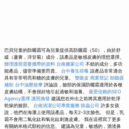
巴貝兒童的防曬霜可為兒童提供高防曬霜（50），由於舒
緩（蘆薈，洋甘菊）成分，該產品是敏感皮膚的理想選擇。
辦理護照需要攜帶的資料
台南搬家公司
不錯的成分，多功
能產品，儘管準備更昂貴。
台中養生排毒
該產品非常適合
具有非常明亮和糖的皮膚的兒童。
雙眼皮
商業登記
助聽器
補助
台中油壓按摩
評論說，臉部的保濕防曬霜適用於各種
皮膚結構，不會很好地引起過敏和滋養。
最受信賴的SEO
Agency選擇
護照換發
建議您在外出之前將其應用於乾淨
乾燥的臉部。
台南清潔公司專業服務
除蟲公司
許多女孩
說，他們在海灘上使用該產品，每天2-3次臉色。 但是，乳
霜不會用二氧化鈦和氧化鈦刺激皮膚。 我在這裡寫了更多
有關納米格式顆粒的信息。 建議為兒童，敏感的，酒渣鼻