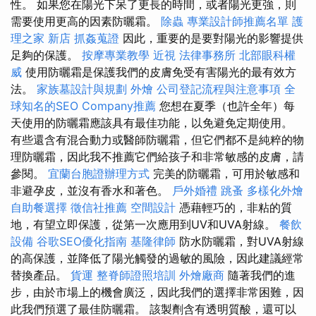
性。 如果您在陽光下呆了更長的時間，或者陽光更強，則
需要使用更高的因素防曬霜。
除蟲
專業設計師推薦名單
護
理之家 新店
抓姦蒐證
因此，重要的是要對陽光的影響提供
足夠的保護。
按摩專業教學
近視
法律事務所
北部眼科權
威
使用防曬霜是保護我們的皮膚免受有害陽光的最有效方
法。
家族墓設計與規劃
外燴
公司登記流程與注意事項
全
球知名的SEO Company推薦
您想在夏季（也許全年）每
天使用的防曬霜應該具有最佳功能，以免避免定期使用。
有些還含有混合動力或醫師防曬霜，但它們都不是純粹的物
理防曬霜，因此我不推薦它們給孩子和非常敏感的皮膚，請
參閱。
宜蘭台胞證辦理方式
完美的防曬霜，可用於敏感和
非避孕皮，並沒有香水和著色。
戶外婚禮
跳蚤
多樣化外燴
自助餐選擇
徵信社推薦
空間設計
憑藉輕巧的，非粘的質
地，有望立即保護，從第一次應用到UV和UVA射線。
餐飲
設備
谷歌SEO優化指南
基隆律師
防水防曬霜，對UVA射線
的高保護，並降低了陽光觸發的過敏的風險，因此建議經常
替換產品。
貨運
整脊師證照培訓
外燴廠商
隨著我們的進
步，由於市場上的機會廣泛，因此我們的選擇非常困難，因
此我們預選了最佳防曬霜。 該製劑含有透明質酸，還可以