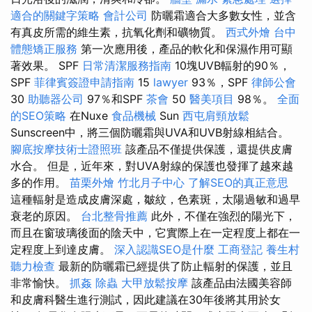
適合的關鍵字策略
會計公司
防曬霜適合大多數女性，並含
有真皮所需的維生素，抗氧化劑和礦物質。
西式外燴
台中
體態矯正服務
第一次應用後，產品的軟化和保濕作用可顯
著效果。 SPF
日常清潔服務指南
10塊UVB輻射的90％，
SPF
菲律賓簽證申請指南
15
lawyer
93％，SPF
律師公會
30
助聽器公司
97％和SPF
茶會
50
醫美項目
98％。
全面
的SEO策略
在Nuxe
食品機械
Sun
西屯肩頸放鬆
Sunscreen中，將三個防曬霜與UVA和UVB射線相結合。
腳底按摩技術士證照班
該產品不僅提供保護，還提供皮膚
水合。 但是，近年來，對UVA射線的保護也發揮了越來越
多的作用。
苗栗外燴
竹北月子中心
了解SEO的真正意思
這種輻射是造成皮膚深處，皺紋，色素斑，太陽過敏和過早
衰老的原因。
台北整骨推薦
此外，不僅在強烈的陽光下，
而且在窗玻璃後面的陰天中，它實際上在一定程度上都在一
定程度上到達皮膚。
深入認識SEO是什麼
工商登記
養生村
聽力檢查
最新的防曬霜已經提供了防止輻射的保護，並且
非常愉快。
抓姦
除蟲
大甲放鬆按摩
該產品由法國美容師
和皮膚科醫生進行測試，因此建議在30年後將其用於女