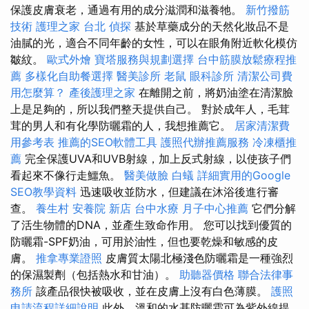
保護皮膚衰老，通過有用的成分滋潤和滋養牠。
新竹撥筋
技術
護理之家 台北
偵探
基於草藥成分的天然化妝品不是
油膩的光，適合不同年齡的女性，可以在眼角附近軟化模仿
皺紋。
歐式外燴
寶塔服務與規劃選擇
台中筋膜放鬆療程推
薦
多樣化自助餐選擇
醫美診所
老鼠
眼科診所
清潔公司費
用怎麼算？
產後護理之家
在離開之前，將奶油塗在清潔臉
上是足夠的，所以我們整天提供自己。 對於成年人，毛茸
茸的男人和有化學防曬霜的人，我想推薦它。
居家清潔費
用參考表
推薦的SEO軟體工具
護照代辦推薦服務
冷凍櫃推
薦
完全保護UVA和UVB射線，加上反式射線，以使孩子們
看起來不像行走鱷魚。
醫美做臉
白蟻
詳細實用的Google
SEO教學資料
迅速吸收並防水，但建議在沐浴後進行審
查。
養生村
安養院 新店
台中水療
月子中心推薦
它們分解
了活生物體的DNA，並產生致命作用。 您可以找到優質的
防曬霜-SPF奶油，可用於油性，但也要乾燥和敏感的皮
膚。
推拿專業證照
皮膚質太陽北極淺色防曬霜是一種強烈
的保濕製劑（包括熱水和甘油）。
助聽器價格
聯合法律事
務所
該產品很快被吸收，並在皮膚上沒有白色薄膜。
護照
申請流程詳細說明
此外，溫和的水基防曬霜可為紫外線提