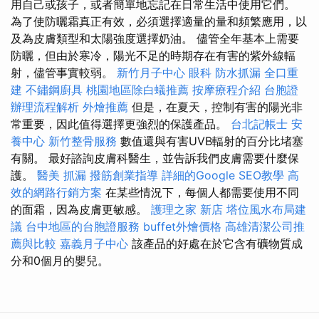
用自己或孩子，或者簡單地忘記在日常生活中使用它們。
為了使防曬霜真正有效，必須選擇適量的量和頻繁應用，以
及為皮膚類型和太陽強度選擇奶油。 儘管全年基本上需要
防曬，但由於寒冷，陽光不足的時期存在有害的紫外線輻
射，儘管事實較弱。
新竹月子中心
眼科
防水抓漏
全口重
建
不鏽鋼廚具
桃園地區除白蟻推薦
按摩療程介紹
台胞證
辦理流程解析
外燴推薦
但是，在夏天，控制有害的陽光非
常重要，因此值得選擇更強烈的保護產品。
台北記帳士
安
養中心
新竹整骨服務
數值還與有害UVB輻射的百分比堵塞
有關。 最好諮詢皮膚科醫生，並告訴我們皮膚需要什麼保
護。
醫美
抓漏
撥筋創業指導
詳細的Google SEO教學
高
效的網路行銷方案
在某些情況下，每個人都需要使用不同
的面霜，因為皮膚更敏感。
護理之家 新店
塔位風水布局建
議
台中地區的台胞證服務
buffet外燴價格
高雄清潔公司推
薦與比較
嘉義月子中心
該產品的好處在於它含有礦物質成
分和0個月的嬰兒。