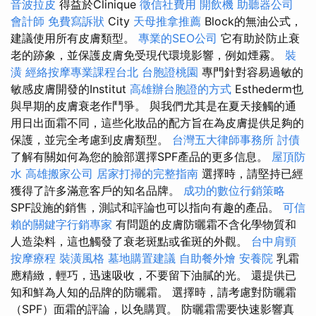
音波拉皮
得益於Clinique
徵信社費用
開飲機
助聽器公司
會計師
免費寫訴狀
City
天母推拿推薦
Block的無油公式，
建議使用所有皮膚類型。
專業的SEO公司
它有助於防止衰
老的跡象，並保護皮膚免受現代環境影響，例如煙霧。
裝
潢
經絡按摩專業課程台北
台胞證桃園
專門針對容易過敏的
敏感皮膚開發的Institut
高雄辦台胞證的方式
Esthederm也
與早期的皮膚衰老作鬥爭。 與我們尤其是在夏天接觸的通
用日出面霜不同，這些化妝品的配方旨在為皮膚提供足夠的
保護，並完全考慮到皮膚類型。
台灣五大律師事務所
討債
了解有關如何為您的臉部選擇SPF產品的更多信息。
屋頂防
水
高雄搬家公司
居家打掃的完整指南
選擇時，請堅持已經
獲得了許多滿意客戶的知名品牌。
成功的數位行銷策略
SPF設施的銷售，測試和評論也可以指向有趣的產品。
可信
賴的關鍵字行銷專家
有問題的皮膚防曬霜不含化學物質和
人造染料，這也觸發了衰老斑點或雀斑的外觀。
台中肩頸
按摩療程
裝潢風格
墓地購置建議
自助餐外燴
安養院
乳霜
應精緻，輕巧，迅速吸收，不要留下油膩的光。 還提供已
知和鮮為人知的品牌的防曬霜。 選擇時，請考慮對防曬霜
（SPF）面霜的評論，以免購買。 防曬霜需要快速影響真