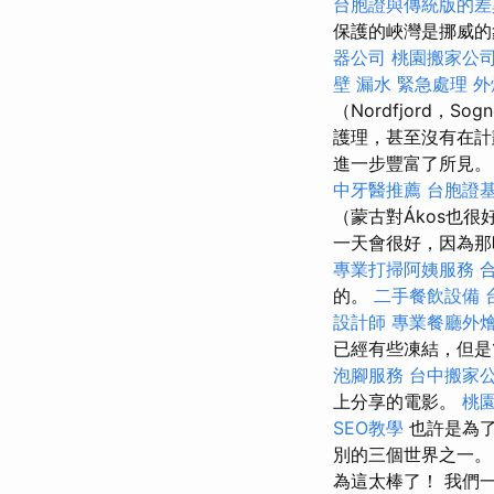
台胞證與傳統版的
保護的峽灣是挪威的
器公司
桃園搬家公
壁 漏水 緊急處理
外
（Nordfjord，S
護理，甚至沒有在
進一步豐富了所見
中牙醫推薦
台胞證
（蒙古對Ákos也
一天會很好，因為那
專業打掃阿姨服務
的。
二手餐飲設備
設計師
專業餐廳外
已經有些凍結，但是
泡腳服務
台中搬家
上分享的電影。
桃
SEO教學
也許是為了
別的三個世界之一
為這太棒了！ 我們