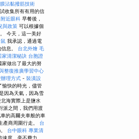
膜沾黏撥筋技術
試收集所有有用的信
附近眼科
早餐後，
況與政策
可以根據個
餐。 今天，這一美好
老鼠
我承認，通過電
的信息。
台北外燴
毛
居家清潔秘訣
台胞證
國家做出了最大的努
與整復推廣學習中心
證辦理方式
-
裝潢設
了愉快的時光，儘管
是因為天氣，因為雪
使北海實際上是鹽水
反對派之間，我們用渡
車的高爾夫車般的車
川生產商周圍行走。
台
n。
台中眼科
專業清
的速度，毫不費力，