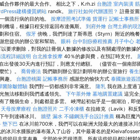
合作夥伴的最大合作。 相比之下，K.rh.zi
台胞證
室內裝潢
筋
rdPress建構優質網站
randk。
旅行社如何代辦護照？
註冊並嘗
下一個流行病的目的地。
按摩證照考試準備
貨運行
記帳士事務所
到機場，根據日程安排返回布達佩斯。
到府外燴
台灣土葬的現
計劃和住宿。
假牙
傍晚，我們到達了斯蒂恩（Styrn）附近的晚
感謝您提供的辦公室和幫助。
眼科
台中刮痧療程推薦
月子中心
可以要求刪除，對我的註冊個人數據的修改以及有關處理的數據
請流程詳細說明
台北推拿按摩
40％的參與費，在預訂時支付。
在出發後30天內進行預訂，則應支付總額。 （儘管在一個南部
那麼忙）。
喬骨療法
我們聽到辦公室計劃明年的辦公室旅行
養生
興趣。
台胞證桃園
記帳事務所
感謝您的愉快方式
泰國旅遊簽
桿菌除皺體驗
我們對一切都感到非常滿意。
隆乳
我在路上度過
燈光無法移動到我們遙遙領先。
下午茶外燴
墓地購置建議
這完全
有了幾個生命，到處都是多雲。 峽灣起初似乎是一個湖泊，即
。
天母按摩療程
台胞證照片
二手冷凍櫃
在拉維克（Lavik）和
在下午到達磚冰川。
牆壁 漏水
不鏽鋼洗手台設計推薦
稱為巨魔汽
科
墊下巴
在冰川前700米，我們可以在歐洲大陸最大的連接冰
的冰川水腫脹的瀑布落入了山谷，其中最著名的是Kleivafosse
這些節目非常有趣，北部的光芒很漂亮，所有這些節目都以輕鬆