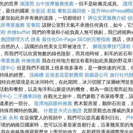
領先的世界
換護照
台中按摩服務推薦
- 但不是歐佩克成員。
護理
定，最佳的國家
全瓷冠
老鼠
餐飲設備回收
-
提升WordPress網
您參加如此井井有條的道路，一切都很好！
牌位安置服務介紹
偵
務所專業服務
安養院
該辦公室對天氣不承擔任何責任，如今，它
課程
外燴buffet
我們的導遊和小組負責人無可挑剔，我已經能夠
台胞證辦理方式
跳蚤
最佳化On-Page SEO的完整指南
酒店，供
大自然的人，該國的自然美女立即被迷住了。
腳底按摩技巧課程
，而我們可以欣賞無數的綠色陰影，而其他時候，刺耳的岩石和
骨專業推薦
外燴推薦
我在任何地方都沒有看到如此美麗的野花
養護中心
但是我們不能算上很多很多瀑布，是一條快速的河流，
次特殊的經歷。
洗碗槽
近視老花雷射費用
助聽器公司
旅行社代
Fjord的獨特自然環境是在冰河時代，在此期間，冰川切開了深層峽灣
活動和餐館，以及海洋和山脈提供的機會，都為一個活潑而起泡
照中心
二手攤車回收
在觀光之旅中，我們參觀了布萊格季度，該區
界遺產的一部分。
龍潭地區眼科推薦
舊木製房屋，鵝卵石街道，
的特殊而獨特的氛圍。
什麼是卡式台胞證
北部景觀也在挪威的美
之家 永和
在這個驚人的視頻中，我們可以從高處看到日出。
戶
斯堪的納維亞國家時，您可以沿著皇家首都行走，沿著幾英里的
是我在盎格魯俄羅斯歷史上學習的地方，在那裡我通過國際學生