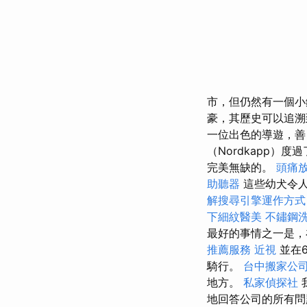
市，但仍然有一個小
豪，其歷史可以追溯到
一位出色的導遊，善
（Nordkapp
完美無缺的。
頭痛
助聽器
這些幼犬令人難
解搜尋引擎運作方式
下細紋醫美
不鏽鋼
最好的事情之一是，
推薦服務
近視
並在6
騎行。
台中搬家公
地方。
私家偵探社
地回答公司的所有