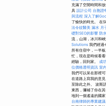
充滿了空閒時間和放鬆
具
設計公司
台胞證
與流程
深入了解Goog
了愉快的時光。 在S
法令紋醫美
漏水
月
礎對SEO的影響
防水
流，山湖，冰川和峽
Solutions
我們經過
所有住宿中，一半板
忙，現在是時候看
經驗，回到家。
成
位價格透明資訊
室
我們可以呆在那裡可
在道路上寫我的意見
至除此之外。 波斯語
東西，彌補了你在
地到一個遙遠的國家
台南律師的專業建議