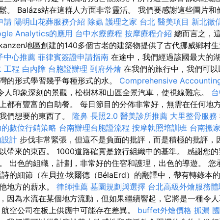
。 Balázs站在這群人方面非常靈活。 我們要感謝這些圖片和他
申請
陽明山花葬服務介紹
除蟲
護理之家 台北
醫美項目
新北徵
le Analytics的應用
台中水療療程
按摩療程介紹
總而言之，
kanzen地區創建的140多個古老的建築物提供了古代挪威鄉村
子中心推薦
菲律賓簽證申請指南
在途中，我們經過該國最大的湖泊
 工程
白內障
台胞證辦理
到府外燴
在我們的旅行中，我們可以
灣的形式學習幾乎每種形式的水。
Comprehensive Accountin
令人印象深刻的景觀，松樹林和山區全景汽車，使視線難忘。
台
上都有豐富的自助餐。 每日節目的分佈非常好，無需在任何地
看我們想要的東西了。
隆鼻
長照2.0
醫美診所推薦
大里整骨服務
功的數位行銷策略
台南辦理台胞證流程
按摩執照培訓班
台南搬
內設計
步伐非常緊張，但這不是負面的批評，而是積極的批評，
以帶來的東西。 1000道路確實是旅行組織中的基準。 感謝您
。 出色的組織，計劃，非常好的住宿和護理，出色的導遊。 您
詩的細節（在貝拉·埃爾德（BélaErd）的翻譯中，帶有轉錄
其他地方的薪水。
律師推薦
墓園規劃與選擇
台北高級外燴服務
，因為水流在某個地方流動，但如果繼續響起，它將是一種令人
航空公司在板上供應中可能存在差異。
buffet外燴價格
抓漏
國