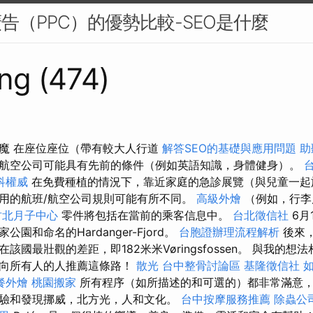
廣告（PPC）的優勢比較-SEO是什麼
ng (474)
魔 在座位座位（帶有較大人行道
解答SEO的基礎與應用問題
助
航空公司可能具有先前的條件（例如英語知識，身體健身）。
科權威
在免費種植的情況下，靠近家庭的急診展覽（與兒童一起
用的航班/航空公司規則可能有所不同。
高級外燴
（例如，行李
竹北月子中心
零件將包括在當前的乘客信息中。
台北徵信社
6月
家公園和命名的Hardanger-Fjord。
台胞證辦理流程解析
後來，
該國最壯觀的差距，即182米米Vøringsfossen。 與我的
我向所有人的人推薦這條路！
散光
台中整骨討論區
基隆徵信社
餐外燴
桃園搬家
所有程序（如所描述的和可選的）都非常滿意
驗和發現挪威，北方光，人和文化。
台中按摩服務推薦
除蟲公