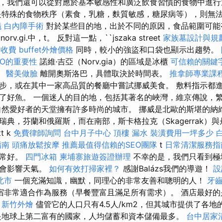
，我們還可以從對應於基本敏感性和廣泛飲食習慣的食物中進
是特殊的食物秩序（素食，乳糖，麩質敏感，糖尿病等），則無
議
白內障手術
對於某些目的地，出於不同的原因，食品範圍可能
 norv.gi.中，t。 反對這一點，``jszaka street
家族墓設計與規
師收費
buffet外燴價格
同時，較小的強盜和口袋也顯示出趨勢。
EO的重要性
諾維·吉亞（Norv.gia）的區域是冰櫃
可信賴的關鍵
。
醫美做臉
離開奧斯洛巴，具體取決於時間表。
推拿師專業課
步，或在其中一家高品質的餐廳中嘗試挪威美食。 敷料指示都進
了好魚。 一個迷人的目的地，包括其著名的峽灣，維京傳說，
自然愛好者的天堂擁有許多時尚的城市。 挪威是北歐的斯堪的納
瑞典，芬蘭和俄羅斯，而在南部，斯卡格拉克（Skagerrak）
t k
免費律師詢問
台中月子中心
頂樓 漏水
裝潢費用一坪多少
指南
頭痛放鬆按摩
推薦最值得信賴的SEO團隊
t
日常清潔服務
非常好。
四門冰箱
柬埔寨旅遊簽證辦理
不幸的是，我們只看到極
人會影響天氣。
如何有效打掃家裡？
感謝Balázs我們的導遊！
設
北市
一個充滿知識，幽默，同理心的非常友善和聰明的人！
牙
宿非常適合作為服務（早餐豐富且滿足所有需求）。 酒店最好的
。
新竹外燴
儘管它的人口只有4.5人/km2，但其城市提供了各
是地球上第二富有的國家，人均儲蓄和資本儲備最多。
台中居家