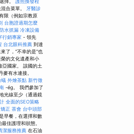
行選擇。
護照換發程
法混合菜單。
牙醫診
有限（例如宗教原
劃
台胞證過期怎麼
防水抓漏
冷凍設備
字行銷專家
- 領先
程
台北眼科推薦
到達
來了，“不幸的是”也
繁榮的文化遺產和小
維亞國家。 該國的土
與丹麥有水連接。
白蟻
外燴茶點
新竹徵
指南
-ég。 我們參加了
地光線至少（通過鏡
計
全面的SEO策略
齒矯正
茶會
台中頭部
是早餐，在選擇和數
地的最佳護理和狀態。
清潔服務推薦
在石油