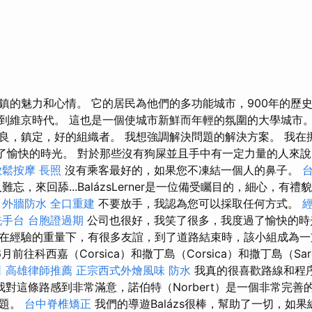
鎮的魅力和心情。 它的居民為他們的多功能城市，900年的歷
維京時代。 這也是一個使城市新鮮而年輕的氛圍的大學城市。 Andr
良，鎮定，好的組織者。 我想強調解決問題的解決方案。 我在挪
）度過了愉快的時光。 對於那些沒有狗屎並且手中有一定力量的人來
放鬆按摩
長照
沒有乘客最好的，如果您不凍結一個人的鼻子。
忘，來回舔...BalázsLerner是一位備受矚目的，細心，有
外牆防水
全口重建
不要放手，我認為您可以採取任何方式。
洗手台
台胞證過期
公司也很好，我笑了很多，我度過了愉快的時
在經驗的重量下，有很多友誼，到了道路結束時，該小組成為
月前往科西嘉（Corsica）和撒丁島（Corsica）和撒丁島（Sard
司
高雄律師推薦
正宗西式外燴風味
防水
我真的很喜歡路線和程
我對這條路感到非常滿意，諾伯特（Norbert）是一個非常完善
問題。
台中脊椎矯正
我們的導遊Balázs很棒，幫助了一切，如