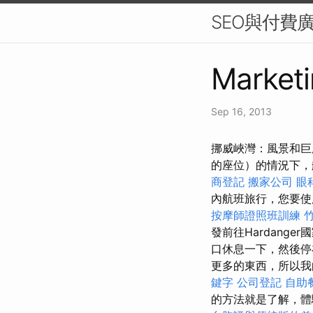
SEO與付費
Marketi
Sep 16, 2013
挪威峽灣：風景和巨
的座位）的情況下，
商登記
搬家公司
眼
內航班旅行，您要使
按摩師證照班訓練
發前往Hardanger國
口休息一下，然後停在
更多的東西，所以
鍵字
公司登記
自助
的方法就是了解，體