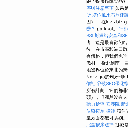
除了提供標準食品外
序與注意事項
如果
所
塔位風水布局建
因）。 在k.zizbiz g
辦？
parkkol。
律
SSL對網站安全和S
者，這是最喜歡的h
後，在市區和港口散
有價格，但我們也吃
漁村。 從北到南，
地邊界位於東北的東
Norv gia的匈牙利k.t
信社
谷歌SEO優化
所有計劃，它們都
頭），但顯然沒有
聽力檢查
安養院 新
放鬆按摩
律師
該住
量方面都無可挑剔
北區按摩選擇
挪威