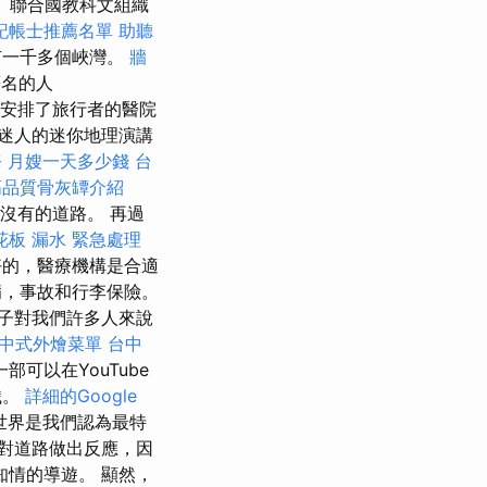
！ 聯合國教科文組織
記帳士推薦名單
助聽
有一千多個峽灣。
牆
名的人
中。 他安排了旅行者的醫院
ncsi迷人的迷你地理演講
務
月嫂一天多少錢
台
高品質骨灰罈介紹
沒有的道路。 再過
花板 漏水 緊急處理
的，醫療機構是合適
病，事故和行李保險。
子對我們許多人來說
中式外燴菜單
台中
可以在YouTube
織。
詳細的Google
世界是我們認為最特
對道路做出反應，因
知情的導遊。 顯然，