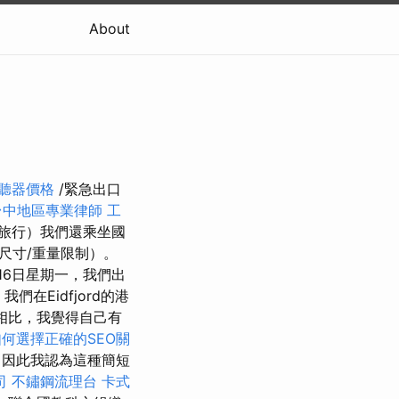
About
聽器價格
/緊急出口
台中地區專業律師
工
旅行）我們還乘坐國
尺寸/重量限制）。
16日星期一，我們出
我們在Eidfjord的港
想法相比，我覺得自己有
如何選擇正確的SEO關
，因此我認為這種簡短
司
不鏽鋼流理台
卡式