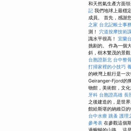
和天然氣生產方面
記
我們地球上最穩
成員。 首先，感謝
之家
台北記帳士事
測！
穴道按摩技術
識水平很高！
宜蘭
挑剔的。 作為一個
斜，樹木繁茂的景觀
台胞證新北
台中整
打掃家裡的小技巧
的峽灣上航行是一
Geiranger-
物館，美術館，文化
牙科
台胞證高雄
長
之後建造的，是世
館給斯堪的納維亞
台中水療
跳蚤
護理
參考表
在參觀這個
過蜿蜒的山路。 這