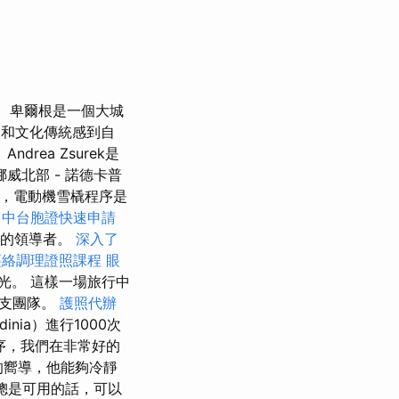
卑爾根是一個大城
史和文化傳統感到自
ea Zsurek是
威北部 - 諾德卡普
說，電動機雪橇程序是
台中台胞證快速申請
禮貌的領導者。
深入了
經絡調理證照課程
眼
光。 這樣一場旅行中
一支團隊。
護照代辦
inia）進行1000次
序，我們在非常好的
的嚮導，他能夠冷靜
果總是可用的話，可以