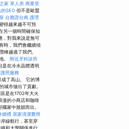
之家 單人房
商業登
站的SEO
但不是歐盟
探
台胞證台南
護理
變得越來越不可預
在另一個時間確保知
應，對我來說是無可
有時，我們會繼續傾
雪峰越過了我們。
草地。
附近牙科診所
但是在冷水晶體透明
辦護照服務
並形成了高山。 它的博
的城市做出了貢獻。
是在1702年大火
浪漫的小商店和咖啡
好國家中脫穎而出。
外婚禮
居家清潔費用
海岸線航行，甚至穿
組織和大學關係進行