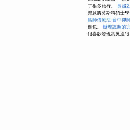
了很多旅行。
長照2.
樂意將莫斯科碩士學
筋師傅療法
台中律
麵包。
辦理護照的
很喜歡發現我見過很