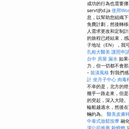
成功的行為也需要挪威
servt的d.ja
使用Wo
息，以幫助您組織
免費計劃，然後轉移
人需求更改和定制
的旅程已經結束，
子地址（EN），我
孔粗大醫美
護照申
台中
房屋 漏水
如果
力，但一切都不會
-
裝潢風格
對我們感
計
坐月子中心
肉毒
不幸的是，北方的
幾乎一路走來，但是
的突起，深入大陸
輪船越過水，然後
輛約為。
醫美皮膚
中泰式放鬆按摩
融化
潔公司推薦
殺蟑螂