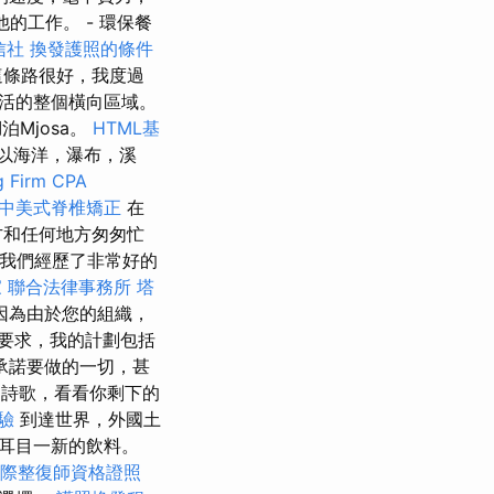
的工作。 - 環保餐
信社
換發護照的條件
這條路很好，我度過
生活的整個橫向區域。
Mjosa。
HTML基
以海洋，瀑布，溪
g Firm CPA
中美式脊椎矯正
在
方和任何地方匆匆忙
我們經歷了非常好的
家
聯合法律事務所
塔
因為由於您的組織，
的要求，我的計劃包括
承諾要做的一切，甚
本的詩歌，看看你剩下的
體驗
到達世界，外國土
耳目一新的飲料。
際整復師資格證照