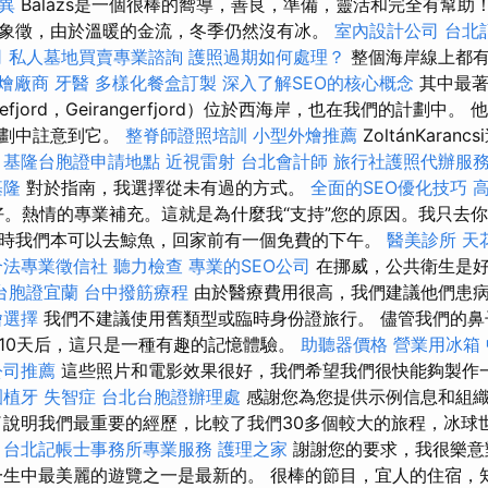
差異
Balázs是一個很棒的嚮導，善良，準備，靈活和完全有幫助
象徵，由於溫暖的金流，冬季仍然沒有冰。
室內設計公司
台北
司
私人墓地買賣專業諮詢
護照過期如何處理？
整個海岸線上都
燴廠商
牙醫
多樣化餐盒訂製
深入了解SEO的核心概念
其中最著
ognefjord，Geirangerfjord）位於西海岸，也在我們的計劃
計劃中註意到它。
整脊師證照培訓
小型外燴推薦
ZoltánKara
。
基隆台胞證申請地點
近視雷射
台北會計師
旅行社護照代辦服
基隆
對於指南，我選擇從未有過的方式。
全面的SEO優化技巧
很好。熱情的專業補充。這就是為什麼我“支持”您的原因。我只去你
時我們本可以去鯨魚，回家前有一個免費的下午。
醫美診所
天
合法專業徵信社
聽力檢查
專業的SEO公司
在挪威，公共衛生是好
台胞證宜蘭
台中撥筋療程
由於醫療費用很高，我們建議他們患
燴選擇
我們不建議使用舊類型或臨時身份證旅行。 儘管我們的鼻
10天后，這只是一種有趣的記憶體驗。
助聽器價格
營業用冰箱
公司推薦
這些照片和電影效果很好，我們希望我們很快能夠製作一部
園植牙
失智症
台北台胞證辦理處
感謝您為您提供示例信息和組
說明我們最重要的經歷，比較了我們30多個較大的旅程，冰球
。
台北記帳士事務所專業服務
護理之家
謝謝您的要求，我很樂意
一生中最美麗的遊覽之一是最新的。 很棒的節目，宜人的住宿，