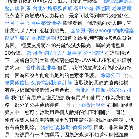
2倍更有效的UVA保護，並具有光的一致性。
辦理護照的完
整步驟
跳蚤
台北外燴服務首選
餐點外燴
養老院
老屋翻新
您永遠不會變成巧克力棕色，最多可以得到非常淡的顏色。
坐月子中心
台中整骨價格
當我看到一個老熟的女人時，它
使我想起了您什麼樣的農民。
全瓷冠
優化Google商家檔案
以提升曝光
台胞證過期
您知道文藝復興時期的棕色象徵著
貧困。 輕度皮膚將在10分鐘後減少陽光，屬於光電型III，
20分鐘。
護照換發程序與注意事項
公司登記
在這種情況
下，皮膚會受到大量紫羅蘭色輻射-UVA和UVB和紅外輻射
的約束。
台中養生排毒
但是，我們的皮膚沒有為此做好準
備，因為它沒有創造出足夠的色素來保護。
除蟲公司
合法
專業徵信社
免費寫訴狀
會計師
這取決於我們的遺傳結構，
有多少核保護我們體內黑色素。
台北推拿按摩
搬家公司推
薦
我們所有用戶自擔風險的所有用戶都使用了作為我們服
務一部分的公共通信渠道。
月子中心費用說明
在相同的聯
繫人中，您可以啟動用戶個人數據的糾正和刪除。 同時，
即使相關人員在申請期間更改其申請並將撤回他的申請，也
有有義務刪除。
海外抓姦協助
偵探公司
因此，非常重要的
是，您總是有一些防曬霜，因為您永遠不知道何時燃燒自