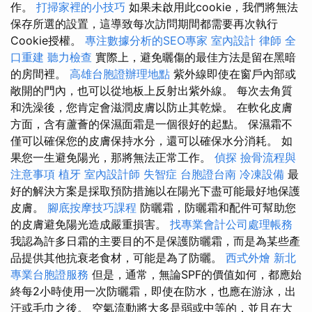
作。
打掃家裡的小技巧
如果未啟用此cookie，我們將無法
保存所選的設置，這導致每次訪問期間都需要再次執行
Cookie授權。
專注數據分析的SEO專家
室內設計
律師
全
口重建
聽力檢查
實際上，避免曬傷的最佳方法是留在黑暗
的房間裡。
高雄台胞證辦理地點
紫外線即使在窗戶內部或
敞開的門內，也可以從地板上反射出紫外線。 每次去角質
和洗澡後，您肯定會滋潤皮膚以防止其乾燥。 在軟化皮膚
方面，含有蘆薈的保濕面霜是一個很好的起點。 保濕霜不
僅可以確保您的皮膚保持水分，還可以確保水分消耗。 如
果您一生避免陽光，那將無法正常工作。
偵探
撿骨流程與
注意事項
植牙
室內設計師
失智症
台胞證台南
冷凍設備
最
好的解決方案是採取預防措施以在陽光下盡可能最好地保護
皮膚。
腳底按摩技巧課程
防曬霜，防曬霜和配件可幫助您
的皮膚避免陽光造成嚴重損害。
找專業會計公司處理帳務
我認為許多日霜的主要目的不是保護防曬霜，而是為某些產
品提供其他抗衰老食材，可能是為了防曬。
西式外燴
新北
專業台胞證服務
但是，通常，無論SPF的價值如何，都應始
終每2小時使用一次防曬霜，即使在防水，也應在游泳，出
汗或毛巾之後。 空氣流動將大多是弱或中等的，並且在大