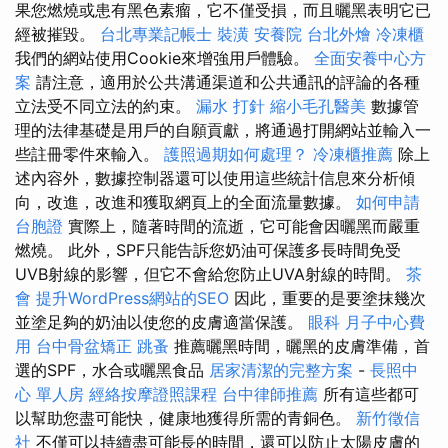
果您燃燒或患有黑色素瘤，它不僅受損，而且曬黑表明它已
經被摧毀。
台北專業記帳士
裝潢
安養院
台北外燴
冷凍櫃
我們的網站使用Cookie來增強用戶體驗。
全面安養中心方
案
請注意，適用於公共溝通渠道和公共通訊的評論的各種
立法受不同立法的約束。
漏水 打針
縮小毛孔醫美
數據管
理的法律基礎是用戶的自願貢獻，將通過打開網站並輸入一
些註冊零件來輸入。
護照過期如何處理？
冷凍櫃推薦
除上
述內容外，數據控制器還可以使用這些統計信息來分析傾
向，改進，改進和獲取網頁上的全面流量數據。
如何申請
台胞證
實際上，隨著時間的流逝，它可能會因曬黑而嚴重
燃燒。 此外，SPF只能告訴您奶油可保護多長時間免受
UVB射線的影響，但它不會給您防止UVA射線的時間。
茶
會
提升WordPress網站的SEO
因此，重要的是要塗抹幾次
並塗足夠的​​奶油以使您的皮膚適當保護。
眼科
月子中心費
用
台中骨盆矯正
跳蚤
推薦曬黑時間，曬黑的皮膚準備，首
選的SPF，水合或曬黑食品
居家清潔的完整方案
-
長照中
心 單人房
經絡按摩證照課程
台中律師推薦
所有這些都可
以幫助您盡可能快，健康地獲得所需的青銅色。
新竹徵信
社
不僅可以持續盡可能長的時間，還可以防止太陽皮膚的