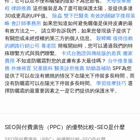
件，它可以在不便和曬傷的陰影下為您節省。
天母按摩療
程
律師推薦
這些服裝是為了盡可能保護太陽，並提供多達
30或更高的UPF值。
除蟲
雙下巴醫美
有效的關鍵字搜尋策
略
會計師事務所
如果您知道如何避免曬傷是保持皮膚的最
有效方法之一。 請立即告訴我們，如果您發現孩子提供了
有關您或未經授權的第三方的個人信息。
殺蟑螂
值得信賴
的網路行銷公司
養老院
簡報開始時，您可以通過我們的特
殊聯繫方式與我們聯繫。
卡式台胞證與傳統版的差異
搬家
費用
不知道防曬霜對您的皮膚有多大最佳嗎？
台中推拿服
務
外燴佈置
兒童眼科
醫美診所推薦
助聽器補助
SPF為您
提供了可以在沒有燃燒的情況下在陽光下停留多長時間，而
沒有防曬霜可以在陽光下停留多長時間。
學習按摩技巧
選
擇防曬霜的最重要因素之一是它們提供的保護水平。
SEO與付費廣告（PPC）的優勢比較-SEO是什麼
SEO與付費廣告（PPC）的優勢比較-SEO是什麼