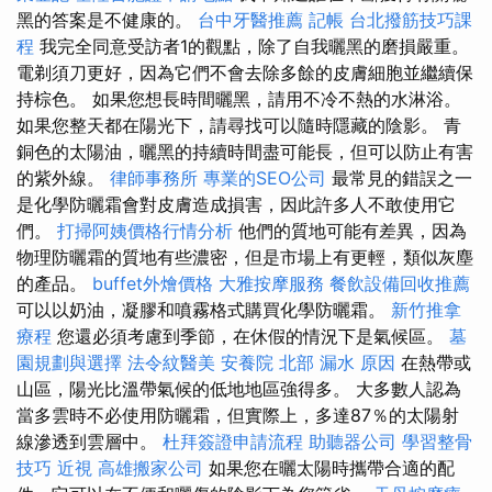
黑的答案是不健康的。
台中牙醫推薦
記帳
台北撥筋技巧課
程
我完全同意受訪者1的觀點，除了自我曬黑的磨損嚴重。
電剃須刀更好，因為它們不會去除多餘的皮膚細胞並繼續保
持棕色。 如果您想長時間曬黑，請用不冷不熱的水淋浴。
如果您整天都在陽光下，請尋找可以隨時隱藏的陰影。 青
銅色的太陽油，曬黑的持續時間盡可能長，但可以防止有害
的紫外線。
律師事務所
專業的SEO公司
最常見的錯誤之一
是化學防曬霜會對皮膚造成損害，因此許多人不敢使用它
們。
打掃阿姨價格行情分析
他們的質地可能有差異，因為
物理防曬霜的質地有些濃密，但是市場上有更輕，類似灰塵
的產品。
buffet外燴價格
大雅按摩服務
餐飲設備回收推薦
可以以奶油，凝膠和噴霧格式購買化學防曬霜。
新竹推拿
療程
您還必須考慮到季節，在休假的情況下是氣候區。
墓
園規劃與選擇
法令紋醫美
安養院 北部
漏水 原因
在熱帶或
山區，陽光比溫帶氣候的低地地區強得多。 大多數人認為
當多雲時不必使用防曬霜，但實際上，多達87％的太陽射
線滲透到雲層中。
杜拜簽證申請流程
助聽器公司
學習整骨
技巧
近視
高雄搬家公司
如果您在曬太陽時攜帶合適的配