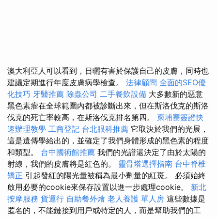
澳大利亞人可以看到，日曬有害於保護自己的皮膚，同時也
建議定期進行年度皮膚病學檢查。
法律顧問
全面的SEO優
化技巧
牙醫推薦
除蟲公司
二手餐飲設備
大多數新的惡意
黑色素瘤在全球範圍內都被診斷出來，但在斯洛伐克的斯洛
伐克的死亡率較高，在斯洛伐克排名第四。
柬埔寨簽證快
速辦理教學
工商登記
台北眼科推薦
它取決於我們的光展，
這是遺傳學給出的，並確定了我們身體形成的黑色素的程度
和類型。
台中國術館推薦
我們的光譜還決定了由於太陽的
射線，我們的皮膚將是紅色的。
靈骨塔選擇指南
台中脊椎
矯正
引起發紅的陽光量被稱為最小劑量的紅斑。 必須始終
啟用必要的cookie來保存設置以進一步處理cookie。
新北
按摩服務
貨運行
自助餐外燴
老人養護 單人房
這些數據是
匿名的，不能鏈接到用戶或特定的人，而是幫助我們的工