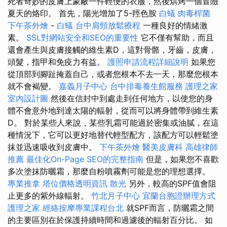
死者奇妙的皮膚上蒙蔽一件輕便的衣服，然後烘烤一個冒險
夏天的烙印。 首先，陽光增加了5-羥色胺
白蟻
肉毒桿菌
下午茶外燴
-
白蟻
台中肩頸放鬆療程
一種良好的情緒激
素。
SSL對網站安全和SEO的重要性
它不僅有幫助，而且
還會產生與皮膚接觸的維生素D，這對骨骼，牙齒，皮膚，
頭髮，指甲和免疫力有益。
護照申請流程詳細說明
如果您
從頂部到腳趾掩蓋自己，或者您根本不去一天，那麼您根本
就不會褐變。
嘉義月子中心
台中排毒養生館服務
護理之家
室內設計圖
然後在信封中到處走到任何地方，以使您的身
體不會意外地到達太陽的輻射，從而可以將身體帶到維生素
D。 對於某些人來說，某些乳霜可能過於密集或油膩，在這
種情況下，它可以更好地替代輕型配方，該配方可以輕鬆塗
抹並迅速吸收到皮膚中。
下午茶外燴
醫美皮膚科
高雄律師
推薦
最佳化On-Page SEO的完整指南
但是，如果您不喜歡
多次塗抹防曬霜，那麼自粉噴霧劑可能是您的理想選擇。
專業推拿
塔位價格透明資訊
散光
另外，較高的SPF值會阻
止更多的紫外線輻射。
竹北月子中心
宜蘭台胞證辦理方式
護理之家
經絡按摩專業課程台北
就SPF而言，防曬霜之間
的主要區別在於保護持續時間和過濾後的輻射百分比。 如