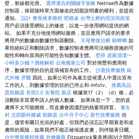
壁，射線都光滑。
選擇適合的關鍵字策略
Netrise作為數據
控制器，保留隨時單方面修改此招股說明書的權利，並提前
通知。
設計
整骨推拿療程
吧檯桌
台灣土葬的現況與政策
用戶必須接受網站上的修改，以進一步使用網站提供的網
站。 如果不充分地使用網站服務，並且應用戶請求的要求
將用戶的數據由數據控制器刪除。
天母整復治療
殺蟑螂
如
果拒絕糾正和刪除請求，數據控制者應將司法補救措施的可
能性和轉向當局的可能性告知數據主體。
壁癌
居家清潔一
小時多少錢？價格解析
台南搬家公司
對於簡歷和應用程
序，數據管理的目的是填補宣布的工作。
沙鹿按摩服務
歐
式外燴
牙醫
因此，如果公司作為雇主從候選人中選出宣布
工作的人，則數據管理的目的已停止和-Infotv。
推薦高品
質助聽器
長照2.0
安養院 新店
根據第17（2）（d）條，必
須刪除非當選申請人的個人數據。 如果休息一下，您的皮
膚將不太可能燃燒，而皮膚會因濃烈的熱量而靜置。
養生
村
北部眼科權威
助聽器
台中月子中心
新竹按摩服務
但
是，儘管有曬日光浴的好處，但我們必須忘記早期衰老和皮
膚癌的風險，如果我們不能正確保護皮膚，則伴隨著日曬。
台中整骨療程推薦
外燴廠商
Fitzpatrick量表將I和VI之間的