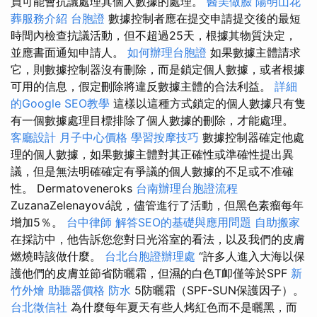
員可能會抗議處理其個人數據的處理。
醫美做臉
陽明山花
葬服務介紹
台胞證
數據控制者應在提交申請提交後的最短
時間內檢查抗議活動，但不超過25天，根據其物質決定，
並應書面通知申請人。
如何辦理台胞證
如果數據主體請求
它，則數據控制器沒有刪除，而是鎖定個人數據，或者根據
可用的信息，假定刪除將違反數據主體的合法利益。
詳細
的Google SEO教學
這樣以這種方式鎖定的個人數據只有隻
有一個數據處理目標排除了個人數據的刪除，才能處理。
客廳設計
月子中心價格
學習按摩技巧
數據控制器確定他處
理的個人數據，如果數據主體對其正確性或準確性提出異
議，但是無法明確確定有爭議的個人數據的不足或不准確
性。 Dermatoveneroks
台南辦理台胞證流程
ZuzanaZelenayová說，儘管進行了活動，但黑色素瘤每年
增加5％。
台中律師
解答SEO的基礎與應用問題
自助搬家
在採訪中，他告訴您您對日光浴室的看法，以及我們的皮膚
燃燒時該做什麼。
台北台胞證辦理處
“許多人進入大海以保
護他們的皮膚並節省防曬霜，但濕的白色T卹僅等於SPF
新
竹外燴
助聽器價格
防水
5防曬霜（SPF-SUN保護因子）。
台北徵信社
為什麼每年夏天有些人烤紅色而不是曬黑，而