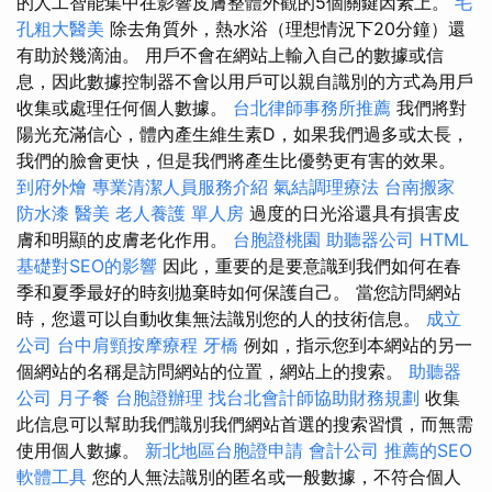
的人工智能集中在影響皮膚整體外觀的5個關鍵因素上。
毛
孔粗大醫美
除去角質外，熱水浴（理想情況下20分鐘）還
有助於幾滴油。 用戶不會在網站上輸入自己的數據或信
息，因此數據控制器不會以用戶可以親自識別的方式為用戶
收集或處理任何個人數據。
台北律師事務所推薦
我們將對
陽光充滿信心，體內產生維生素D，如果我們過多或太長，
我們的臉會更快，但是我們將產生比優勢更有害的效果。
到府外燴
專業清潔人員服務介紹
氣結調理療法
台南搬家
防水漆
醫美
老人養護 單人房
過度的日光浴還具有損害皮
膚和明顯的皮膚老化作用。
台胞證桃園
助聽器公司
HTML
基礎對SEO的影響
因此，重要的是要意識到我們如何在春
季和夏季最好的時刻拋棄時如何保護自己。 當您訪問網站
時，您還可以自動收集無法識別您的人的技術信息。
成立
公司
台中肩頸按摩療程
牙橋
例如，指示您到本網站的另一
個網站的名稱是訪問網站的位置，網站上的搜索。
助聽器
公司
月子餐
台胞證辦理
找台北會計師協助財務規劃
收集
此信息可以幫助我們識別我們網站首選的搜索習慣，而無需
使用個人數據。
新北地區台胞證申請
會計公司
推薦的SEO
軟體工具
您的人無法識別的匿名或一般數據，不符合個人