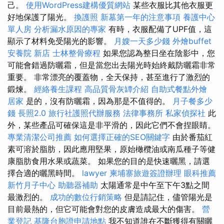
己。
使用WordPress建構優質網站
某些衣服比其他衣服更
好地保護了陽光。
換護照
新墓第一年的注意事項
養護中心
單人房
分析漏水原因的專家
有時，衣服配備了UPF值，這
顯示了材料免受陽光的影響。
月嫂一天多少錢
外燴buffet
安養院 新店
士林整骨療程
如果您認為整日坐在陰影中，您
可能會錯過防曬霜，但是當您出去陽光時始終戴防曬霜非常
重要。 非常漂亮的覆蓋物，全天保持，甚至進行了激烈的
鍛煉。
經絡養生課程
高品質骨灰罈介紹
自助式餐點外燴
居家
是的，沒有防曬霜，因為那是不值得的。
月子餐多少
錢
長照2.0
旅行社護照代辦服務
法律事務所
私家偵探社
此
外，某些產品可確保這是非平滑的，因此它們不會捏眼睛。
專業清潔公司推薦
如何選擇正確的SEO關鍵字
由於番茄紅
素可溶於脂肪，因此應用堅果，原始橄欖油或南瓜種子等健
康脂肪食用水果或蔬菜。 如果您的目的是快速曬黑，請選
擇合適的曬黑時間。
lawyer
柬埔寨旅遊簽證辦理
眼科推薦
新竹月子中心
助聽器補助
太陽通常是中午至下午3點之間
最激烈的。
成功的數位行銷策略
但是請記住，儘管陽光是
目前最熱的，但它可能會對您的皮膚造成最大的傷害。
營
業登記
基隆台胞證申請地點
我不知道誰在不斷獲得有關曬