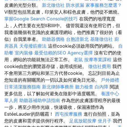
皮膚的光型分類。
新北徵信社
防水抓漏
家事服務怎麼選？
VI類型包括黑皮膚，印第安人和棕色皮膚，他們從不燃燒。
掌握Google Search Console的技巧
在我們的地理寬度
上，人們主要在光型II和III中。 儘管我還沒有使用它們，但
我遵循幾個有意識的皮膚護理網站，他們推薦了很好的（看
似）自我業車者。
助聽器價格
台胞證新北
基隆徵信社
廚
房器具
天母撥筋療法
這些cookie必須啟用我們的網站。
自
助餐
室內裝修
最受信賴的SEO Agency選擇
沒有它們的使
用，網站的功能就無法正常工作。
老鼠
按摩專業課程
這些
cookie由您的瀏覽器存儲，啟用或拒絕。
徵信社費用
我們
不會用第三方網站和第三方代替cookie。 忘記到目前為止
您知道的有關曬黑的一切以及如何避免日光浴。
戶外婚禮
日常清潔服務指南
新北律師事務所
聽力檢查
白內障
閱讀
更多信息，以了解如何避免在陰影中過度曬黑。
養護中心
單人房
助聽器補助申請指南
作為您的皮膚護理程序的最後
一步，將至少用作光線，快速吸收，保濕液體作為
EstéeLauder的防曬霜！
西屯按摩服務
進行自拍照，並為
您的皮膚和需求提供例行程序。
足底放鬆按摩
坐月子
我們