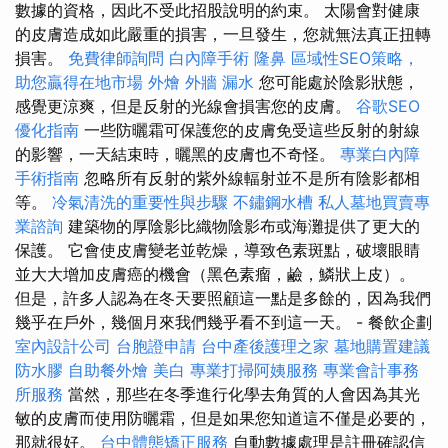
數據的資格，因此不受此招股說明的約束。 太陽會對健康
的皮膚造成如此嚴重的損害，一旦發生，您就無法真正扭轉
損害。
免費律師詢問
白內障手術
隆鼻
區域性SEO策略，
助您贏得在地市場
外燴
外牆 漏水
您可能處於陰影狀態，
感覺更涼爽，但是反射的光線會損害您的皮膚。
谷歌SEO
優化指南
一些防曬霜可保護您的皮膚免受這些反射的射線
的影響，一天結束時，曬黑的皮膚也不奇怪。
專業白內障
手術指南
忽略所有反射的紫外線輻射並不是所有陰影都相
等。
冷氣清洗的重要性與步驟
不鏽鋼水槽
私人墓地買賣專
業諮詢
建築物的厚陰影比織物陰影布或海灘提供了更大的
保護。 它會使皮膚變老並乾燥，導致色素斑點，破壞眼睛
並大大增加皮膚癌的機會（黑色素瘤，鹼，鱗狀上皮）。
但是，許多人認為在冬天要照顧這一點是多餘的，因為我們
幾乎在戶外，幾個月來我們幾乎看不到這一天。 - 餐飲企劃
室內設計公司
台胞證申請
台中產後護理之家
墓地購置建議
防水膠
自助餐外燴
美白
專業打掃阿姨服務
專業會計事務
所服務
當然，那些在冬季進行化學去角質的人會因為其光
敏的皮膚而使用防曬霜，但是如果您知道這不僅是必要的，
那就很好。
台中體態矯正服務
自動數據處理是註冊確認信