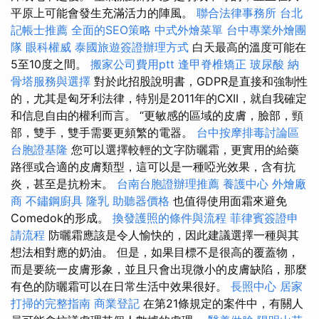
平原上可能會發生充滿活力的陣風。
聯合法律事務所
台北
記帳士推薦
全面的SEO策略
中式外燴菜單
台中專業外燴團
隊
眼科權威
泰國旅遊簽證辦理方式
白天最高的溫度可能在
5至10度之間。
搬家公司費用ptt
逢甲脊椎矯正
玻尿酸
納
骨塔服務與選擇
對於此招股說明書，GDPR是直接和強制性
的，尤其是匈牙利法律，特別是2011年的CXII，就自我確定
和信息自由的權利而言。 “更敏感的區域的皮膚，臉部，頸
部，雙手，雙手需要更頻繁的電器。
台中按摩排毒討論區
台胞證基隆
您可以選擇較輕的文字防曬霜，更實用的給藥
路徑或合適的皮膚類型，這可以是一種啞光效果，含有抗
炎，甚至是抗粉末。
台南台胞證辦理推薦
養護中心
外燴廠
商
不鏽鋼廚具
隆乳
助聽器價格
也值得使用面霜來避免
Comedok的形成。
換發護照的條件與流程
菲律賓簽證申
請流程
防曬霜應該是令人愉快的，因此建議選擇一種與其
想法相對應的奶油。 但是，如果目標不是很高的覆蓋物，
而是要統一皮膚形象，並且只會出現微小的皮膚缺陷，那麼
有色的防曬霜可以在日常生活中效果很好。
長照中心
居家
打掃的完整指南
商業登記
在第21條規定的案件中，有關人