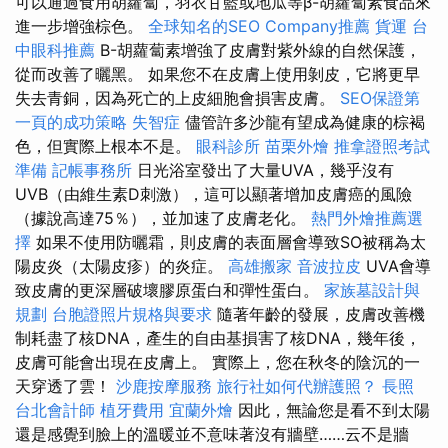
可以通過食用胡蘿蔔，羽衣甘藍或地瓜等β-胡蘿蔔素食品來
進一步增強棕色。
全球知名的SEO Company推薦
貨運
台
中眼科推薦
Β-胡蘿蔔素增強了皮膚對紫外線的自然保護，
從而改善了曬黑。 如果您不在皮膚上使用剝皮，它將更早
失去青銅，因為死亡的上皮細胞會損害皮膚。
SEO保證第
一頁的成功策略
失智症
儘管許多沙龍有望成為健康的棕褐
色，但實際上根本不是。
眼科診所
苗栗外燴
推拿證照考試
準備
記帳事務所
日光浴室發出了大量UVA，幾乎沒有
UVB（由維生素D刺激），這可以顯著增加皮膚癌的風險
（據說高達75％），並加速了皮膚老化。
熱門外燴推薦選
擇
如果不使用防曬霜，則皮膚的表面層會導致SO被稱為太
陽皮炎（太陽皮疹）的炎症。
高雄搬家
音波拉皮
UVA會導
致皮膚的更深層破壞膠原蛋白和彈性蛋白。
家族墓設計與
規劃
台胞證照片規格與要求
隨著年齡的發展，皮膚改善機
制耗盡了核DNA，產生的自由基損害了核DNA，幾年後，
皮膚可能會出現在皮膚上。 實際上，您在秋冬的陰沉的一
天穿透了雲！
沙鹿按摩服務
旅行社如何代辦護照？
長照
台北會計師
植牙費用
宜蘭外燴
因此，無論您是看不到太陽
還是感覺到臉上的溫暖並不意味著沒有牆壁……云不是牆