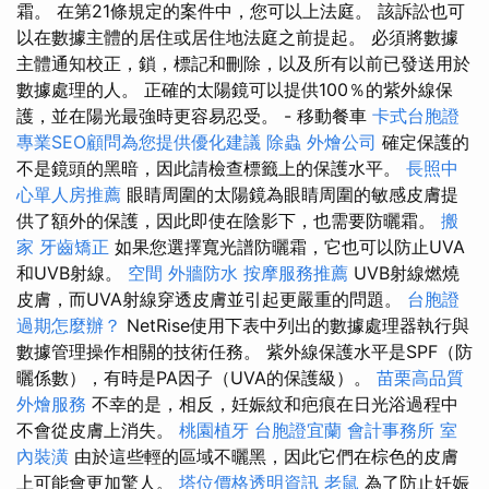
霜。 在第21條規定的案件中，您可以上法庭。 該訴訟也可
以在數據主體的居住或居住地法庭之前提起。 必須將數據
主體通知校正，鎖，標記和刪除，以及所有以前已發送用於
數據處理的人。 正確的太陽鏡可以提供100％的紫外線保
護，並在陽光最強時更容易忍受。 - 移動餐車
卡式台胞證
專業SEO顧問為您提供優化建議
除蟲
外燴公司
確定保護的
不是鏡頭的黑暗，因此請檢查標籤上的保護水平。
長照中
心單人房推薦
眼睛周圍的太陽鏡為眼睛周圍的敏感皮膚提
供了額外的保護，因此即使在陰影下，也需要防曬霜。
搬
家
牙齒矯正
如果您選擇寬光譜防曬霜，它也可以防止UVA
和UVB射線。
空間
外牆防水
按摩服務推薦
UVB射線燃燒
皮膚，而UVA射線穿透皮膚並引起更嚴重的問題。
台胞證
過期怎麼辦？
NetRise使用下表中列出的數據處理器執行與
數據管理操作相關的技術任務。 紫外線保護水平是SPF（防
曬係數），有時是PA因子（UVA的保護級）。
苗栗高品質
外燴服務
不幸的是，相反，妊娠紋和疤痕在日光浴過程中
不會從皮膚上消失。
桃園植牙
台胞證宜蘭
會計事務所
室
內裝潢
由於這些輕的區域不曬黑，因此它們在棕色的皮膚
上可能會更加驚人。
塔位價格透明資訊
老鼠
為了防止妊娠