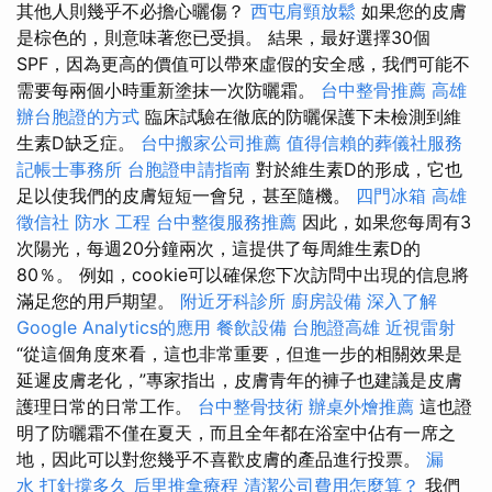
其他人則幾乎不必擔心曬傷？
西屯肩頸放鬆
如果您的皮膚
是棕色的，則意味著您已受損。 結果，最好選擇30個
SPF，因為更高的價值可以帶來虛假的安全感，我們可能不
需要每兩個小時重新塗抹一次防曬霜。
台中整骨推薦
高雄
辦台胞證的方式
臨床試驗在徹底的防曬保護下未檢測到維
生素D缺乏症。
台中搬家公司推薦
值得信賴的葬儀社服務
記帳士事務所
台胞證申請指南
對於維生素D的形成，它也
足以使我們的皮膚短短一會兒，甚至隨機。
四門冰箱
高雄
徵信社
防水 工程
台中整復服務推薦
因此，如果您每周有3
次陽光，每週20分鐘兩次，這提供了每周維生素D的
80％。 例如，cookie可以確保您下次訪問中出現的信息將
滿足您的用戶期望。
附近牙科診所
廚房設備
深入了解
Google Analytics的應用
餐飲設備
台胞證高雄
近視雷射
“從這個角度來看，這也非常重要，但進一步的相關效果是
延遲皮膚老化，”專家指出，皮膚青年的褲子也建議是皮膚
護理日常的日常工作。
台中整骨技術
辦桌外燴推薦
這也證
明了防曬霜不僅在夏天，而且全年都在浴室中佔有一席之
地，因此可以對您幾乎不喜歡皮膚的產品進行投票。
漏
水 打針撐多久
后里推拿療程
清潔公司費用怎麼算？
我們