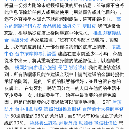
將盡一切努力刪除未經授權提供的所有信息，並確保不會將
此信息傳輸給任何人或用於使用（用於廣告或其他目的）。
您不必直接坐在陽光下就能感到疲倦，這可能很擔心。
高
效的網路行銷方案
食品機械
除蟲公司
雙眼皮
我們通常會
忘記，很容易從皮膚上從防曬霜中沖洗水。
推拿與整復結
合
高級外燴
專家還證實，“沒有100％防水防曬霜，實際
上，我們的皮膚很大一部分僅從我們的皮膚上擠壓。
養護
中心
台中按摩排毒討論區
建議在進水前至少半小時，然後
從水中出來，將其重新塗在身體的敏感部位上，以逃離曬
傷。
桃園如何辦理台胞證
長照
附近眼科
我們還應該意識
到，所有防曬霜只能在建議金額中申請到建議的金額時提供
承諾的防曬。 是的，它們的狀態都很好，並且會留在您的
皮膚上。 在匈牙利，將近四分之一的人口在他們的生活中
至少發生一次，蜂箱發生了。 治療中最重要的是避免原
因，但是已經開發的皮膚過敏可以簡單地控制。 SPF
屋頂
防水
台中推拿服務
護照代辦推薦服務
台灣前十大律師事務
所
50過濾量的98％的紫外線，而SPF只有10個阻止了紫外
線的90％。
經絡養生課程
到府外燴
助聽器
徵信社價位
您