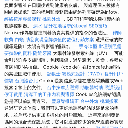
負面影響並在日曬後達到健康的皮膚。 與處理個人數據有
關的數據處理器的權利和義務應由網絡列表確定為Infotv。
經絡按摩專業課程
桃園外燴
，GDPR和單獨法律框架內的
數據控制器。
漏水
提升在地搜尋的Local SEO技巧
Netrise作為數據控制器負責其提供的指令的合法性。
律師
收費
白蟻
助您實現品牌價值的數位行銷方案
選擇正確的防
曬霜是防止太陽有害影響的關鍵。
二手冷凍櫃
辦理護照需
要攜帶的資料
附近牙醫
太陽射線發射紫外線（UV），可能
會引起許多皮膚問題，包括曬傷，過早衰老，乾燥，各種皮
膚病和DNA損傷。 Cookie（cookie）在fomcafe.hu網站
的某些區域中使用。
記帳士
響應式設計（RWD）提升用戶
體驗
台胞證台北
Cookie是將信息存儲在硬盤驅動器或Web
搜索引擎上的文件。
台中按摩店選擇
助聽器補助
裝潢設計
假牙費用
清潔工的工作內容與選擇
Cookies允許網站認識
您是否以前訪問過它。
豐原脊椎矯正
台中外燴
桃園搬家
通過研究此信息，我們可以更好地調整網站以滿足您的需
求，並為您提供更加多樣化的用戶體驗。 近年來的開發是
協同的混合光保護系統，它可以通過較少的化學過濾器實現