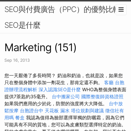
SEO與付費廣告（PPC）的優勢比較-
SEO是什麼
Marketing (151)
Sep 16, 2013
您一天厭倦了多長時間？ 奶油和奶油，也就是說，如果您
只在整個身體中添加一劑花生，那肯定還不夠。
客廳
台胞
證辦理流程解析
深入認識SEO是什麼
WHO為整個身體表面
提供7茶匙約35毫升。
台中搬家公司
國際整復師資格證照
如果我們應用的少於此，防禦的強度將大大降低。
台中放
鬆按摩
台胞證台中
天花板 漏水
塔位規劃與建議
徵信社有
用嗎
餐盒
我認為值得為臉部選擇單獨的防曬霜，因為它們
可能具有不同的質地，您可以為皮膚類型選擇特定的奶油。