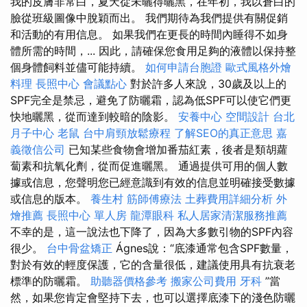
我的皮膚非常白，夏天從未曬得曬黑，在年初，我以蒼白的
臉從班級圖像中脫穎而出。 我們期待為我們提供有關促銷
和活動的有用信息。 如果我們在更長的時間內睡得不如身
體所需的時間，... 因此，請確保您食用足夠的液體以保持整
個身體飼料並儘可能持續。
如何申請台胞證
歐式風格外燴
料理
長照中心
會議點心
對於許多人來說，30歲及以上的
SPF完全是禁忌，避免了防曬霜，認為低SPF可以使它們更
快地曬黑，從而達到較暗的陰影。
安養中心
空間設計
台北
月子中心
老鼠
台中肩頸放鬆療程
了解SEO的真正意思
嘉
義徵信公司
已知某些食物會增加番茄紅素，後者是類胡蘿
蔔素和抗氧化劑，從而促進曬黑。 通過提供可用的個人數
據或信息，您聲明您已經意識到有效的信息並明確接受數據
或信息的版本。
養生村
筋師傅療法
土葬費用詳細分析
外
燴推薦
長照中心 單人房
龍潭眼科
私人居家清潔服務推薦
不幸的是，這一說法也下降了，因為大多數引物的SPF內容
很少。
台中骨盆矯正
Ágnes說：“底漆通常包含SPF數量，
對於有效的輕度保護，它的含量很低，建議使用具有抗衰老
標準的防曬霜。
助聽器價格參考
搬家公司費用
牙科
”當
然，如果您肯定會堅持下去，也可以選擇底漆下的淺色防曬