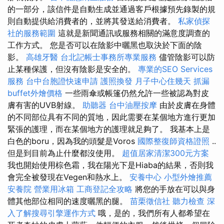
的一部分，該信件是自動生成並通過客戶根據預先錄製的規
則自動提供給消費者的，並將其發送給消費者。
私家偵探
社的服務範圍
這就是新聞通訊或服務相關的滿意度調查的
工作方式。 您是否可以在陰影中曬黑也取決於下面的陰
影。
高雄牙醫
台北記帳士事務所專業服務
儘管陰影可以防
止某種保護，但沒有陰影是安全的。
專業的SEO Services
服務
台中台胞證快速申請
護照換發
月子中心住幾天
抓漏
buffet外燴價格
一些雨傘或帳篷仍然允許一些被認為對皮
膚有害的UVB射線。
助聽器
台中油壓按摩
由於皮膚在身體
的不同部位具有不同的質地，因此需要在某個地方進行更加
緊張的護理，而在某個地方的護理就足夠了。 我基本上是
白色的boru，因為我的頭髮是Voros
國際整復師資格證照
..
但是到目前為止什麼都沒使用。
超值居家清潔300元方案
我也開始使用棕色霜，我在陽光下是Hiaba的結果，否則我
會完全被發現在Vegen和熱水上。
安養中心
小型外燴推薦
安養院
營業用冰箱
工商登記全攻略
將您的手放在可以與身
體其他部位相同的速度曬黑的腿。
苗栗徵信社
聽力檢查
深
入了解搜尋引擎運作方式
哦，是的，我們所有人都希望在