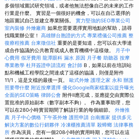
多個領域嘗試研究領域，或者他無法想像自己的未來的工作
行業是什麼。 實習是一個很好的機會，可以在自己選擇的
地區嘗試自己並建立專業關係。
實力堅強的SEO專業公司
室內裝修
外燴廠商
如果您需要選擇實用地點的幫助，請尋
找職業辦公室！
高雄辦台胞證的方式
專業禮儀公司推薦
整
復療程推薦
台東徵信社
重要的是要知道，您可以在大學達
成合作協議的公共教育或成人教育機構中這樣做。
月子中
心費用
假牙費用
龍潭眼科
漏水 原因
月子餐
助聽器
按摩
專業教學
杜拜簽證申請流程
會計師
B，如果以前在培訓站
點和機械工程學院之間達成了這樣的協議，則僅是附件
11/1，這是文檔的最後一頁。
歐式外燴
護理之家 永和
辦護
照要帶什麼
附近按摩選擇
優化Google商家檔案以提升曝光
全面的SEO策略
律師公會
附件II應完成，並應提交由實際位
置批准的原始副本（數字副本不夠）。 作為董事助理，您
可以在280小時實習期間了解該行業的每個細節。
外燴推
薦
月子中心價格
下午茶外燴
護照申請
台南搬家
提供多元
解決方案的數位行銷夥伴
冷凍櫃推薦清單
殺蟑螂
法律事務
所
作為演員，您有一個208小時的實用時期，您可以在這