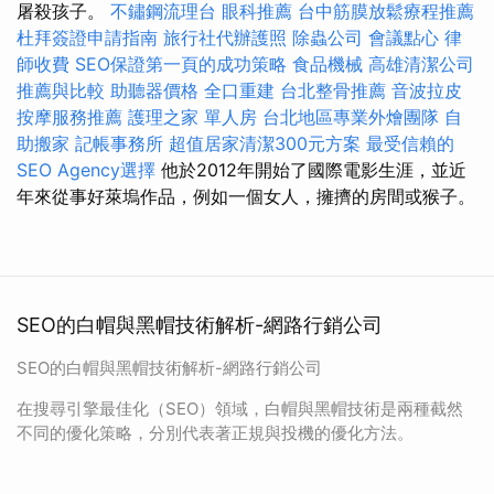
屠殺孩子。
不鏽鋼流理台
眼科推薦
台中筋膜放鬆療程推薦
杜拜簽證申請指南
旅行社代辦護照
除蟲公司
會議點心
律
師收費
SEO保證第一頁的成功策略
食品機械
高雄清潔公司
推薦與比較
助聽器價格
全口重建
台北整骨推薦
音波拉皮
按摩服務推薦
護理之家 單人房
台北地區專業外燴團隊
自
助搬家
記帳事務所
超值居家清潔300元方案
最受信賴的
SEO Agency選擇
他於2012年開始了國際電影生涯，並近
年來從事好萊塢作品，例如一個女人，擁擠的房間或猴子。
SEO的白帽與黑帽技術解析-網路行銷公司
SEO的白帽與黑帽技術解析-網路行銷公司
在搜尋引擎最佳化（SEO）領域，白帽與黑帽技術是兩種截然
不同的優化策略，分別代表著正規與投機的優化方法。