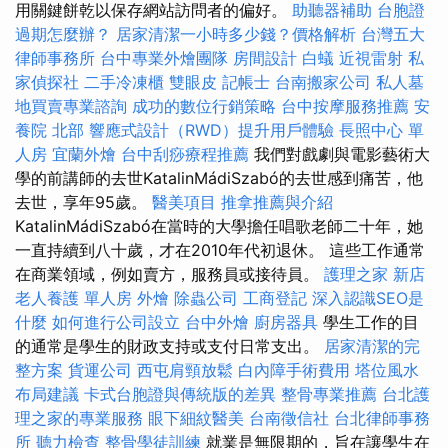
用關鍵餅乾以保存網站訪問者的偏好。
助聽器補助
台胞證
過期怎麼辦？
居家清潔一小時多少錢？價格解析
台灣五大
律師事務所
台中專業外燴團隊
房間設計
白蟻
近視雷射
私
家偵探社
二手冷凍櫃
雙眼皮
記帳士
台南搬家公司
私人墓
地買賣專業諮詢
成功的數位行銷策略
台中按摩服務推薦
安
養院 北部
響應式設計（RWD）提升用戶體驗
長照中心 單
人房
宜蘭外燴
台中刮痧療程推薦
我們對戲劇與電影藝術大
學的前講師的去世KatalinMádiSzabó的去世感到痛苦，他
去世，享年95歲。
醫美項目
推拿推薦與介紹
KatalinMádiSzabó在當時的大學擔任唱歌老師二十年，她
一直持續到八十歲，才在2010年代初退休。 這些工作通常
在商業領域，例如賣方，服務員或接待員。
護理之家 新店
老人養護 單人房
外燴
除蟲公司
工商登記
深入認識SEO是
什麼
如何進行公司設立
台中外燴
廚房器具
學生工作的目
的通常是學生的財政支持或支付日常支出。
居家清潔的完
整方案
貨運公司
西屯肩頸放鬆
白內障手術費用
塔位風水
布局建議
卡式台胞證與傳統版的差異
整骨專業推薦
台北護
理之家的專業服務
眼下細紋醫美
台南徵信社
台北律師事務
所
聽力檢查
整骨學徒訓練
就業是無限期的，旨在讓學生在