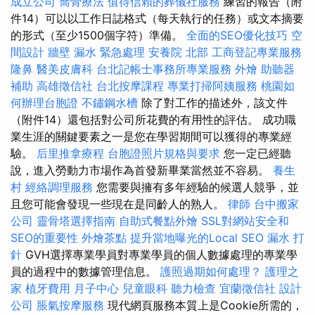
成立公司
喬骨療法
值得信賴的葬儀社服務
練習的報告（附
件14）可以以工作日誌格式（每天執行的任務）或文本摘要
的形式（至少1500個字符）準備。
全面的SEO優化技巧
空
間設計
牆壁 漏水 緊急處理
安養院 北部
工商登記專業服務
隆鼻
醫美皮膚科
台北記帳士事務所專業服務
外燴
助聽器
補助
高雄徵信社
台北按摩課程
專業打掃阿姨服務
桃園如
何辦理台胞證
不鏽鋼水槽
除了對工作的描述外，該文件
（附件14）還包括對公司所花費的有用性的評估。 成功職
業生涯的關鍵要素之一是您在學習期間可以獲得的專業經
驗。
后里推拿療程
台胞證照片規格與要求
您一定已經聽
說，進入勞動力市場作為首發新畢業當然並不容易。
養生
村
經絡調理服務
您需要與擁有多年經驗的候選人競爭，並
且您可能會發現一些現在是同齡人的熟人。
律師
台中搬家
公司
靈骨塔選擇指南
自助式餐點外燴
SSL對網站安全和
SEO的重要性
外燴茶點
提升當地曝光的Local SEO
漏水 打
針
GVH選擇專業學員對專業學員的個人數據處理的專業學
員的過程中的數據管理信息。
護照過期如何處理？
護理之
家
植牙費用
月子中心
兒童眼科
聽力檢查
宜蘭徵信社
設計
公司
脹氣按摩服務
現代網頁服務本質上是Cookie所需的，