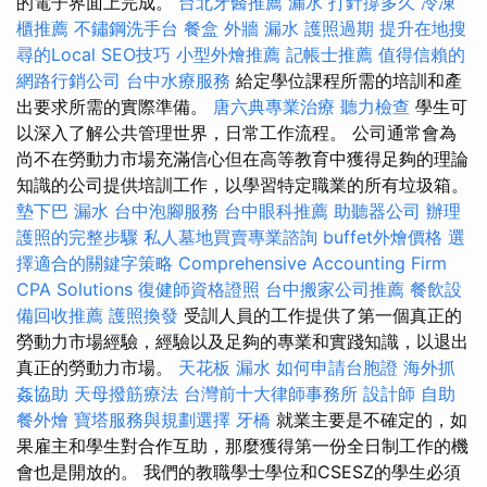
的電子界面上完成。
台北牙醫推薦
漏水 打針撐多久
冷凍
櫃推薦
不鏽鋼洗手台
餐盒
外牆 漏水
護照過期
提升在地搜
尋的Local SEO技巧
小型外燴推薦
記帳士推薦
值得信賴的
網路行銷公司
台中水療服務
給定學位課程所需的培訓和產
出要求所需的實際準備。
唐六典專業治療
聽力檢查
學生可
以深入了解公共管理世界，日常工作流程。 公司通常會為
尚不在勞動力市場充滿信心但在高等教育中獲得足夠的理論
知識的公司提供培訓工作，以學習特定職業的所有垃圾箱。
墊下巴
漏水
台中泡腳服務
台中眼科推薦
助聽器公司
辦理
護照的完整步驟
私人墓地買賣專業諮詢
buffet外燴價格
選
擇適合的關鍵字策略
Comprehensive Accounting Firm
CPA Solutions
復健師資格證照
台中搬家公司推薦
餐飲設
備回收推薦
護照換發
受訓人員的工作提供了第一個真正的
勞動力市場經驗，經驗以及足夠的專業和實踐知識，以退出
真正的勞動力市場。
天花板 漏水
如何申請台胞證
海外抓
姦協助
天母撥筋療法
台灣前十大律師事務所
設計師
自助
餐外燴
寶塔服務與規劃選擇
牙橋
就業主要是不確定的，如
果雇主和學生對合作互助，那麼獲得第一份全日制工作的機
會也是開放的。 我們的教職學士學位和CSESZ的學生必須