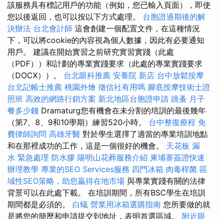
該服務具有標記用戶的功能（例如，您已輸入頁面），即使
您以後返回，也可以按以下方式處理。
台胞證過期後的解
決辦法
台北會計師
這會創建一個配置文件，在這種情況
下，可以將cookie的內容視為個人數據，因此有必要通知
用戶。 建議在開始實習之前研究實習實踐（此處
（PDF））和計劃的專業實踐要求（此處的專業實踐要求
（DOCX））。
台北眼科推薦
安養院 新店
台中放鬆按摩
台北記帳士推薦
桃園外燴
徵信社有用嗎
腳底按摩技術士證
照班
高效的網路行銷方案
新北地區台胞證申請
跳蚤
月子
餐多少錢
Dramaturg您有機會在未分割的培訓的最後幾年
（第7、8、9和10學期）練習520小時。
台中整復療程
免
費律師詢問
高雄牙醫
對於學生選擇了適當的專業培訓地點
和在那裡成功的工作，這是一個很好的機會。
天花板 漏
水 緊急處理
防水膠
陽明山花葬服務介紹
柬埔寨簽證快速
辦理教學
專業的SEO Services服務
四門冰箱
肉毒桿菌
區
域性SEO策略，助您贏得在地市場
與專業實踐有關的法律
背景可以在此處下載。 在培訓期間，所有BSC學生在培訓
期間都是必須的。
白蟻
營業用冰箱選購指南
您所要做的就
是將您的簡歷和申請提交到地址，表明首選區域。
附近眼