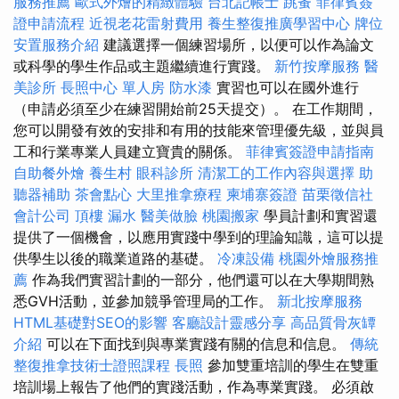
服務推薦
歐式外燴的精緻體驗
台北記帳士
跳蚤
菲律賓簽
證申請流程
近視老花雷射費用
養生整復推廣學習中心
牌位
安置服務介紹
建議選擇一個練習場所，以便可以作為論文
或科學的學生作品或主題繼續進行實踐。
新竹按摩服務
醫
美診所
長照中心 單人房
防水漆
實習也可以在國外進行
（申請必須至少在練習開始前25天提交）。 在工作期間，
您可以開發有效的安排和有用的技能來管理優先級，並與員
工和行業專業人員建立寶貴的關係。
菲律賓簽證申請指南
自助餐外燴
養生村
眼科診所
清潔工的工作內容與選擇
助
聽器補助
茶會點心
大里推拿療程
柬埔寨簽證
苗栗徵信社
會計公司
頂樓 漏水
醫美做臉
桃園搬家
學員計劃和實習還
提供了一個機會，以應用實踐中學到的理論知識，這可以提
供學生以後的職業道路的基礎。
冷凍設備
桃園外燴服務推
薦
作為我們實習計劃的一部分，他們還可以在大學期間熟
悉GVH活動，並參加競爭管理局的工作。
新北按摩服務
HTML基礎對SEO的影響
客廳設計靈感分享
高品質骨灰罈
介紹
可以在下面找到與專業實踐有關的信息和信息。
傳統
整復推拿技術士證照課程
長照
參加雙重培訓的學生在雙重
培訓場上報告了他們的實踐活動，作為專業實踐。 必須啟