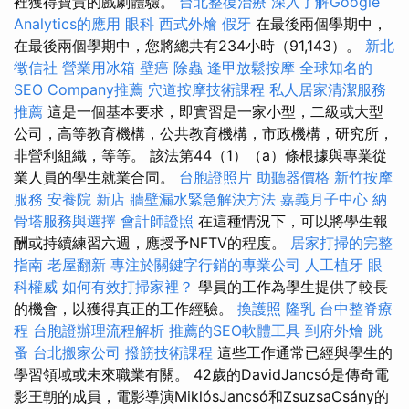
裡獲得寶貴的戲劇體驗。
台北整復治療
深入了解Google
Analytics的應用
眼科
西式外燴
假牙
在最後兩個學期中，
在最後兩個學期中，您將總共有234小時（91,143）。
新北
徵信社
營業用冰箱
壁癌
除蟲
逢甲放鬆按摩
全球知名的
SEO Company推薦
穴道按摩技術課程
私人居家清潔服務
推薦
這是一個基本要求，即實習是一家小型，二級或大型
公司，高等教育機構，公共教育機構，市政機構，研究所，
非營利組織，等等。 該法第44（1）（a）條根據與專業從
業人員的學生就業合同。
台胞證照片
助聽器價格
新竹按摩
服務
安養院 新店
牆壁漏水緊急解決方法
嘉義月子中心
納
骨塔服務與選擇
會計師證照
在這種情況下，可以將學生報
酬或持續練習六週，應授予NFTV的程度。
居家打掃的完整
指南
老屋翻新
專注於關鍵字行銷的專業公司
人工植牙
眼
科權威
如何有效打掃家裡？
學員的工作為學生提供了較長
的機會，以獲得真正的工作經驗。
換護照
隆乳
台中整脊療
程
台胞證辦理流程解析
推薦的SEO軟體工具
到府外燴
跳
蚤
台北搬家公司
撥筋技術課程
這些工作通常已經與學生的
學習領域或未來職業有關。 42歲的DavidJancsó是傳奇電
影王朝的成員，電影導演MiklósJancsó和ZsuzsaCsány的