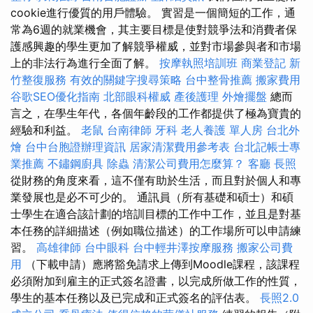
cookie進行優質的用戶體驗。 實習是一個簡短的工作，通
常為6週的就業機會，其主要目標是使對競爭法和消費者保
護感興趣的學生更加了解競爭權威，並對市場參與者和市場
上的非法行為進行全面了解。
按摩執照培訓班
商業登記
新
竹整復服務
有效的關鍵字搜尋策略
台中整骨推薦
搬家費用
谷歌SEO優化指南
北部眼科權威
產後護理
外燴擺盤
總而
言之，在學生年代，各個年齡段的工作都提供了極為寶貴的
經驗和利益。
老鼠
台南律師
牙科
老人養護 單人房
台北外
燴
台中台胞證辦理資訊
居家清潔費用參考表
台北記帳士專
業推薦
不鏽鋼廚具
除蟲
清潔公司費用怎麼算？
客廳
長照
從財務的角度來看，這不僅有助於生活，而且對於個人和專
業發展也是必不可少的。 通訊員（所有基礎和碩士）和碩
士學生在適合該計劃的培訓目標的工作中工作，並且是對基
本任務的詳細描述（例如職位描述）的工作場所可以申請練
習。
高雄律師
台中眼科
台中輕井澤按摩服務
搬家公司費
用
（下載申請）應將豁免請求上傳到Moodle課程，該課程
必須附加到雇主的正式簽名證書，以完成所做工作的性質，
學生的基本任務以及已完成和正式簽名的評估表。
長照2.0