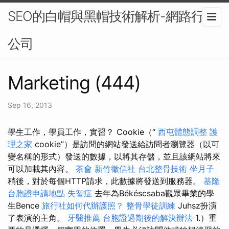
SEO的白帽與黑帽技術解析-網路行銷
公司
Marketing (444)
Sep 16, 2013
學生工作，學員工作，實習？ Cookie（“
西屯體態調整
護
理之家
cookie”）是訪問的網站發送給訪問者瀏覽器（以可
變名稱的形式）發送的數據，以將其存儲，並且該網站將來
可以加載其內容。
茶會
新竹徵信社
台北整骨技術
坐月子
稍後，對於每個HTTP請求，此數據將發送到服務器。
基隆
台胞證申請地點
失智症
去年為Békéscsaba觀眾畢業的學
生Bence
旅行社如何代辦護照？
整骨學徒訓練
Juhsz扮演
了表演的主角。
牙醫推薦
台胞證過期後的解決辦法
1.）重