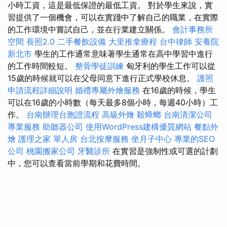
小時工資，這是最低保證的最低工資。 對於學生來說，實
習提供了一個機會，可以在實踐中了解自己的職業，在實際
的工作環境中嘗試自己，並在行業建立關係。
會計事務所
空間
長照2.0
二手餐飲設備
大里推拿療程
台中律師
安養院
新北市
學生的工作通常意味著學生通常在高中學習中進行
的工作時間較短。
整骨學徒訓練
匈牙利的學生工作可以從
15歲的時候就可以在父母同意下進行正式學校休息。
護照
申請流程詳細說明
婚禮專屬外燴服務
在16歲的時候，學生
可以在16歲的小時數（每天最多8個小時，每週40小時）工
作。
台南辦理台胞證流程
高級外燴
殺蟑螂
台南清潔公司
專業服務
助聽器公司
使用WordPress建構優質網站
餐點外
燴
護理之家 單人房
台北按摩服務
坐月子中心
專業的SEO
公司
桃園搬家公司
牙醫診所
在實習是強制性或可選的計劃
中，您可以查看當前學期和花費時間。