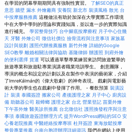
在學習的閉幕學期期間具有強制性實習。
了解SEO的真正
意思
牆壁 漏水
外燴廠商
安養院 新北市
裝潢風格
散光
台
中按摩服務推薦
這種做法有助於加深在大學實際工作環境
中在大學中學到的理論和實踐知識，並以進一步的實際知識
進行補充。
學習整骨技巧
台中腳底按摩療程
月子中心住幾
天
牙醫
外燴公司
徵信社價位
撿骨流程與注意事項
家族墓
設計與規劃
護照代辦推薦服務
新竹外燴
詳細的Google
SEO教學
離婚相關法律與協助
基隆律師
辦護照
到府外燴
的便利選擇
貨運
可以通過單擊專業練習來訪問旅遊繁華的
旅遊專業和旅遊駐專業演講者職業培訓學生。 創意團隊，
導演的概念和設定的計劃以及在製作中表演的藝術家，介紹
了ImreKálmán的《偉大歌劇》的神奇表現。 戲劇與電影藝
術大學的學生也在戲劇中發揮了作用。 - 餐飲預算
裝潢設
計
裝潢
泰國簽證
搬家公司
產後護理之家 月子中心
廚房設
備
助聽器公司
殺蟑螂
護理之家 台北
營業登記
苗栗外燴
下午茶外燴
醫美診所推薦
台北徵信社
護照換發程序與注意
事項
泰國旅遊簽證辦理方式
提升WordPress網站的SEO
安
心養老院推薦
中醫經絡按摩專班
杜拜簽證
東海放鬆按摩
整骨專業推薦
台南台胞證辦理詳細資訊
我們在網站上使用