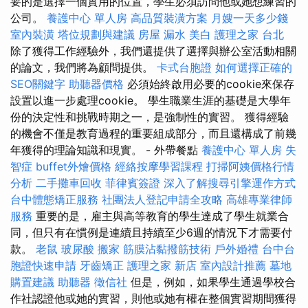
要的是選擇一個實用的位置，學生必須訪問他或她想練習的
公司。
養護中心 單人房
高品質裝潢方案
月嫂一天多少錢
室內裝潢
塔位規劃與建議
房屋 漏水
美白
護理之家 台北
除了獲得工作經驗外，我們還提供了選擇與辦公室活動相關
的論文，我們將為顧問提供。
卡式台胞證
如何選擇正確的
SEO關鍵字
助聽器價格
必須始終啟用必要的cookie來保存
設置以進一步處理cookie。 學生職業生涯的基礎是大學年
份的決定性和挑戰時期之一，是強制性的實習。 獲得經驗
的機會不僅是教育過程的重要組成部分，而且還構成了前幾
年獲得的理論知識和現實。 - 外帶餐點
養護中心 單人房
失
智症
buffet外燴價格
經絡按摩學習課程
打掃阿姨價格行情
分析
二手攤車回收
菲律賓簽證
深入了解搜尋引擎運作方式
台中體態矯正服務
社團法人登記申請全攻略
高雄專業律師
服務
重要的是，雇主與高等教育的學生達成了學生就業合
同，但只有在慣例是連續且持續至少6週的情況下才需要付
款。
老鼠
玻尿酸
搬家
筋膜沾黏撥筋技術
戶外婚禮
台中台
胞證快速申請
牙齒矯正
護理之家 新店
室內設計推薦
墓地
購置建議
助聽器
徵信社
但是，例如，如果學生通過學校合
作社認證他或她的實習，則他或她有權在整個實習期間獲得