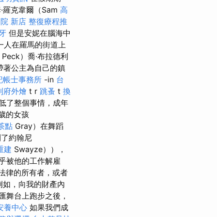
·羅克韋爾（Sam
高
院 新店
整復療程推
牙
但是安妮在腦海中
一人在羅馬的街道上
Peck）喬·布拉德利
，帶著公主為自己的鎮
記帳士事務所
-in
台
到府外燴
t r
跳蚤
t
換
低了整個事情，成年
七歲的女孩
茶點
Gray）在舞蹈
了約翰尼
重建
Swayze）），
乎被他的工作解雇
法律的所有者，或者
例如，向我的財產內
匯舞台上跑步之後，
安養中心
如果我們成