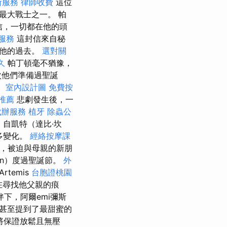
所服務
律師收費
這位
最大戰士之一。 帕
封信，一切都在他的頭
服務
這封信來自秘
了他的過去。
選對關
久
帕丁頓毫不猶豫，
次他們準備過聖誕
。
室內設計圖
免費按
推薦
悲劇發生後，一
代辦服務
植牙
除蟲公
 自凱特（達比·坎
多變化。
經絡按摩課
年，被迫與母親的新朋
cun）度過聖誕節。
外
rtemis
台胞證桃園
在尋找他父親的痕
下，阿爾emi彌斯
，甚至提到了最甜蜜的
a將保證放鬆且無壓