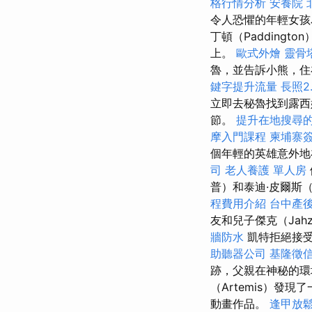
格行情分析
安養院 
令人恐懼的年輕女孩
丁頓（Padding
上。
歐式外燴
靈骨
魯，並告訴小熊，住
鍵字提升流量
長照2.
立即去秘魯找到露西
節。
提升在地搜尋的L
摩入門課程
柬埔寨
個年輕的英雄意外地
司
老人養護 單人房
普）和泰迪·皮爾斯
程費用介紹
台中產
友和兒子傑克（Jahz
牆防水
凱特拒絕接
助聽器公司
基隆徵
跡，父親在神秘的
（Artemis）
動畫作品。
逢甲放