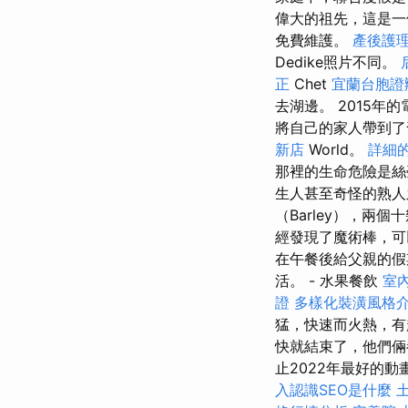
偉大的祖先，這是一
免費維護。
產後護
Dedike照片不同。
正
Chet
宜蘭台胞證
去湖邊。 2015年
將自己的家人帶到了舊
新店
World。
詳細的
那裡的生命危險是
生人甚至奇怪的熟人
（Barley），兩
經發現了魔術棒，可以
在午餐後給父親的假
活。 - 水果餐飲
室
證
多樣化裝潢風格
猛，快速而火熱，有
快就結束了，他們倆
止2022年最好的
入認識SEO是什麼