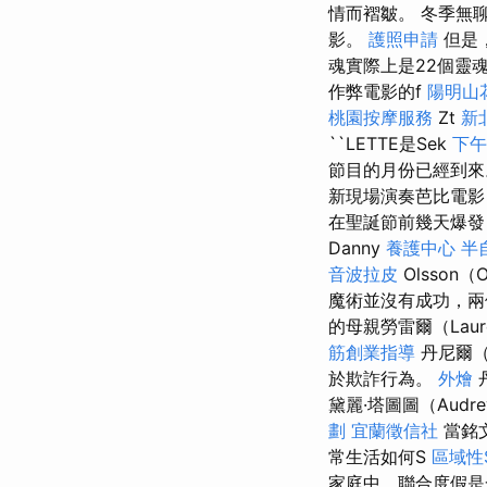
情而褶皺。 冬季無
影。
護照申請
但是
魂實際上是22個靈
作弊電影的f
陽明山
桃園按摩服務
Zt
新
``LETTE是Sek
下午
節目的月份已經到
新現場演奏芭比電影
在聖誕節前幾天爆發
Danny
養護中心
半
音波拉皮
Olsson（O
魔術並沒有成功，兩
的母親勞雷爾（Lau
筋創業指導
丹尼爾（
於欺詐行為。
外燴
黛麗·塔圖圖（Audr
劃
宜蘭徵信社
當銘文
常生活如何S
區域性
家庭中，聯合度假是