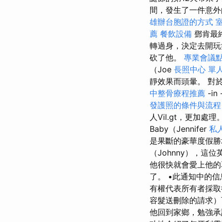
間，發生了一件意外
雄辦台胞證的方式
薦
餐飲設備
鄧肯最
轉過身，決定去開
砍了他。
專業會議
（Joe
長照中心 單
靜效果而頭暈。 對於青
中整骨療程推薦
-in 
發護照的條件與流程
人Vil.gt，更加處
Baby（Jennifer
私
是果斷的豪華度假
（Johnny），這位
他很快就會愛上他
了。 •此通知中的
有權代表所有者採
容髮送刪除的請求
他回到家鄉，勉強承