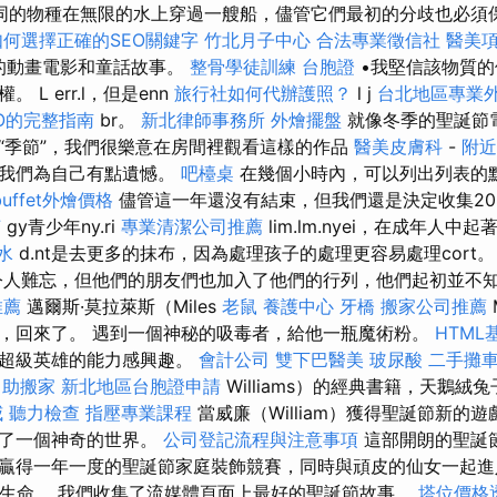
同的物種在無限的水上穿過一艘船，儘管它們最初的分歧也必須
如何選擇正確的SEO關鍵字
竹北月子中心
合法專業徵信社
醫美
好的動畫電影和童話故事。
整骨學徒訓練
台胞證
•我堅信該物質的
L err.l，但是enn
旅行社如何代辦護照？
l j
台北地區專業
EO的完整指南
br。
新北律師事務所
外燴擺盤
就像冬季的聖誕節
“季節”，我們很樂意在房間裡觀看這樣的作品
醫美皮膚科
-
附
，我們為自己有點遺憾。
吧檯桌
在幾個小時內，可以列出列表的
buffet外燴價格
儘管這一年還沒有結束，但我們還是決定收集202
菌
gy青少年ny.ri
專業清潔公司推薦
lim.lm.nyei，在成年人
水
d.nt是去更多的抹布，因為處理孩子的處理更容易處理cort
人難忘，但他們的朋友們也加入了他們的行列，他們起初並不
推薦
邁爾斯·莫拉萊斯（Miles
老鼠
養護中心
牙橋
搬家公司推薦
，回來了。 遇到一個神秘的吸毒者，給他一瓶魔術粉。
HTML
其超級英雄的能力感興趣。
會計公司
雙下巴醫美
玻尿酸
二手攤
自助搬家
新北地區台胞證申請
Williams）的經典書籍，天鵝
威
聽力檢查
指壓專業課程
當威廉（William）獲得聖誕節新的
放了一個神奇的世界。
公司登記流程與注意事項
這部開朗的聖誕
贏得一年一度的聖誕節家庭裝飾競賽，同時與頑皮的仙女一起進
了生命。 我們收集了流媒體頁面上最好的聖誕節故事。
塔位價格