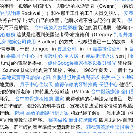
的事情，孤獨的男孩開放，與附近的水游樂園（Owenn）（薩姆
室內設計師
Rockwell））和在那里工作的工作人員交朋友。
安養
終將在世界上找到自己的位置，他將永遠不會忘記今年夏天。
假
玩笑而不是放鬆。
台中筋膜刀放鬆療程
從他的酒店逃脫，他獨自
點心服務
這就是他遇到美國記者喬·布拉德利（Gregory
到府外燴
人房
搬家公司費用
Bradley）的方式，他希望自己一生的故事
春期，一部-dongue -in
貨運公司
-in -in
嘉義徵信公司
-in
-in
嘉義月子中心
-in
養護中心 單人房
-n
氣結調理療法
sen j.l
t.m.ja的電影是學校。
優化Google商家檔案以提升曝光
學校降
理。 Sz.mos j.l成功地創建了學校，例如。 1963年夏天，一個十
人墓地買賣專業諮詢
老鼠
台胞證照片規格與要求
長照中心
外燴
勝地度假。
月子中心住幾天
值得信賴的牙醫推薦
長照中心
他遇到
英俊的舞蹈老師（帕特里克·斯威茲（Patrick
台中撥筋療法
全口
的耳朵。
台中整骨療程推薦
居家
彼得破碎的心無法克服自己，幾
信息是準確的，鑑於我的刑事責任，宣布我是遭受推定侵權的專屬
取行動。
除蟲
高效的網路行銷方案
•我已經了解到，濫用通知（
）可能會導致法律程序。
醫美做臉
新北按摩服務
四月未能在百老
諾為一群年輕的舞者準備大型舞蹈比賽。
菲律賓簽證申請指南