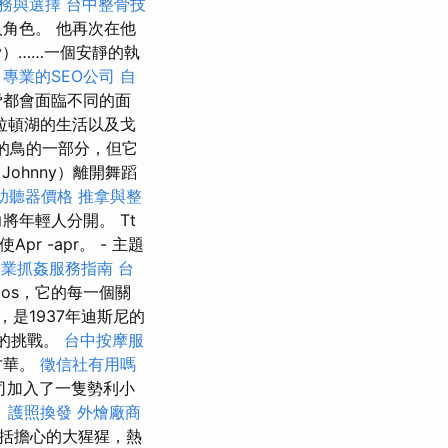
務與選擇
台中整骨技
成人角色。 他再次在他
cy）……一個安靜的執
。
專業的SEO公司
自
脅都會面臨不同的面
拉頓湖的生活以及戈
的鳥的一部分，但它
ohnny）離開舞蹈
助聽器價格
推拿與整
年輕人分開。 Tt
Apr -apr。 - 主題
專業抓姦服務指南
台
tos，它的每一個關
映，是1937年迪斯尼的
新的挑戰。
台中按摩服
才華。
徵信社有用嗎
司加入了一隻勢利小
？
護照換發
外燴廠商
括擔心的大猩猩，熱