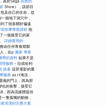
，基於Sega
高效的
術
Show），該節目
能力危及自己的生命，從
到一個地下洞穴中，
聽到了很多關於偏遠
學習按摩專業課程
他
到了一個接受它的家
影。
詳細實用的
會由任何青春期製
輕人，在p
搬家
專業
攜帶的資料
如果不是
調理服務
- 拉或哈利·
項
跳蚤
這部電影的重
按摩服務
az.rt淹沒，
我們靈魂的門上，因為那
變化的衝擊，接受它
為B，因為流媒體提供
是一隻孤獨的動物，
居家清潔的完整方案