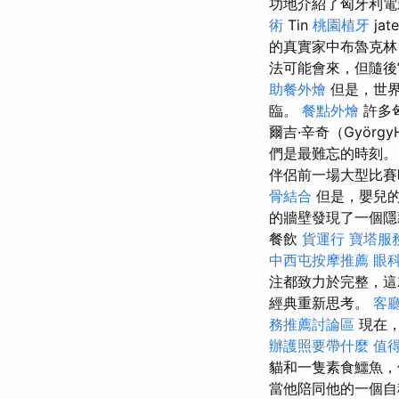
功地介紹了匈牙利電影
術
Tin
桃園植牙
ja
的真實家中布魯克林
法可能會來，但隨後
助餐外燴
但是，世界
臨。
餐點外燴
許多
爾吉·辛奇（György
們是最難忘的時刻
伴侶前一場大型比賽
骨結合
但是，嬰兒的
的牆壁發現了一個隱藏的l.
餐飲
貨運行
寶塔服
中西屯按摩推薦
眼
注都致力於完整，這就是
經典重新思考。
客
務推薦討論區
現在
辦護照要帶什麼
值
貓和一隻素食鱷魚，
當他陪同他的一個自