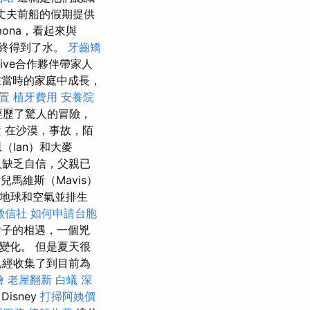
e為丈夫前船的假期提供
ona，看起來與
終得到了水。
牙齒矯
otive合作夥伴帶家人
y在當時的家庭中成長，
置
植牙費用
安養院
經歷了驚人的冒險，
潢
在沙漠，事故，陌
Ian）和大麥
的人缺乏自信，父親已
兒馬維斯（Mavis）
，地球和空氣並排生
徵信社
如何申請台胞
女子的相遇，一個兇
變化。 但是夏天很
已經收集了到目前為
燴
老屋翻新
白蟻
深
isney
打掃阿姨價