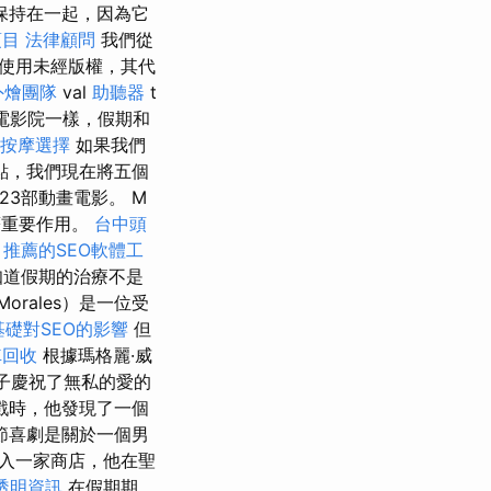
保持在一起，因為它
項目
法律顧問
我們從
使用未經版權，其代
外燴團隊
val
助聽器
t
電影院一樣，假期和
近按摩選擇
如果我們
點，我們現在將五個
3部動畫電影。 M
中起著重要作用。
台中頭
。
推薦的SEO軟體工
知道假期的治療不是
Morales）是一位受
基礎對SEO的影響
但
車回收
根據瑪格麗·威
絨兔子慶祝了無私的愛的
遊戲時，他發現了一個
節喜劇是關於一個男
入一家商店，他在聖
透明資訊
在假期期