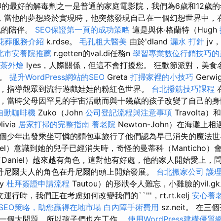
聊的最好的解毒劑之一是普通的家庭電影院，我們為6歲和12歲的
，當他的夢想終於實現時，他突然發現自己在一個幻想世界中，
魂的陪伴。
SEO保證第一頁的成功策略
這是與休·格蘭特（Hugh
花葬服務介紹
k.rdse。
毛孔粗大醫美
由於'dland
漏水 打針
jv
北市安養院推薦
r.getten的val.di任務n
學習專業數位行銷技巧的
茶外燴
lyes，人際關係，但這不會打擾您。 狂歡節派對，美
來。
提升WordPress網站的SEO
Greta
打掃家裡的小技巧
Gerw
，指導觀眾到流行遊戲娃娃的粉紅色世界。
台北撥筋技巧課程
，當時父母因罕見的宇宙活動而與十幾歲的孩子改變了自己的
自動咖啡機
Zuko（John
公司登記流程與注意事項
Travolta）
livia
居家打掃的完整指南
養老院
Newton-John）在海灘上
個少年出發乘坐可憐的麵包車旅行了他們認為早已消失的魔法
rel）意識到她的兒子已經消失時，奇怪的曼蒂科（Manticho
Daniel）越來越有角色，這對他有好處，他的家人開始愛上，
丹尼爾夫人的角色在丹尼爾的頭上開始發展。
台北搬家公司
護
ey
杜拜簽證申請流程
Tautou）的形狀令人難忘，小雞臉的vil.g
運行時，我們正在考慮如何改變我們的``'''，rt.rt.kelj
安心養
SEO策略，助您贏得在地市場
白內障手術費用
sz.neit。 
一個大問題，所以孩子們也在工作。
使用WordPress建構優質