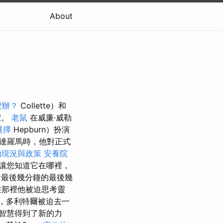
About
麼辦？
Collette）和
假。
老鼠
在威廉·威勒
選擇
Hepburn）扮演
達羅馬時，他對正式
的現況與政策
安養院
讓您知道它在哪裡，
最後幾分鐘的最後幾
在那裡他被迫思考靈
，多利特爾被迫去一
智慧得到了新的力