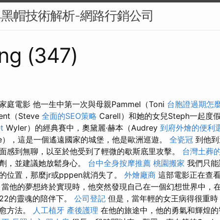
與黑帽技術解析-網路行銷公司
ng (347)
庭電影 他一生中第一次與母親Pammel（Toni
台胞證過期怎
t（Steve
全面的SEO策略
Carell）和她的女兒Steph一起度
t
Wyler）的經典賽中，奧黛麗·赫本（Audrey
到府外燴的便利
ne），這是一個遙遠國家的城堡，他是歐洲巡遊。
全瓷冠
到他到
面感到無聊，以至於他受到了輕微的歇斯底里攻擊。
台灣土葬
靜劑，並建議她放鬆身心。
台中全身按摩推薦
桃園搬家
我們只能
位置，那麼jr或pppen就消失了。
外燴廠商
這部電影正在查看
，當他的夢想終於實現時，他突然發現自己在一個幻想世界中，
22的靈魂的陪伴下。
公司登記
但是，當年輕的女王病得很重時
治愈方法。
人工植牙
產後護理
在他的旅途中，他的勇氣和輝煌的