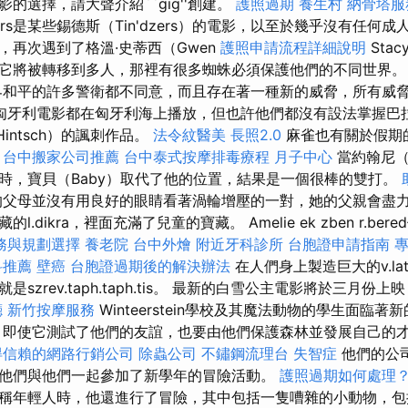
的選擇，請大聲介紹``gig''創建。
護照過期
養生村
納骨塔服
ters是某些錫德斯（Tin'dzers）的電影，以至於幾乎沒有任何
，再次遇到了格溫·史蒂西（Gwen
護照申請流程詳細說明
Sta
它將被轉移到多人，那裡有很多蜘蛛必須保護他們的不同世界
和平的許多警衛都不同意，而且存在著一種新的威脅，所有威
匈牙利電影都在匈牙利海上播放，但也許他們都沒有設法掌握巴
Hintsch）的諷刺作品。
法令紋醫美
長照2.0
麻雀也有關於假期
。
台中搬家公司推薦
台中泰式按摩排毒療程
月子中心
當約翰尼（J
時，寶貝（Baby）取代了他的位置，結果是一個很棒的雙打。
父母並沒有用良好的眼睛看著渦輪增壓的一對，她的父親會盡力將
dikra，裡面充滿了兒童的寶藏。 Amelie ek zben r.bered使
務與規劃選擇
養老院
台中外燴
附近牙科診所
台胞證申請指南
科推薦
壁癌
台胞證過期後的解決辦法
在人們身上製造巨大的v.la
szrev.taph.taph.tis。 最新的白雪公主電影將於三月份上
廳
新竹按摩服務
Winteerstein學校及其魔法動物的學生面臨著
，即使它測試了他們的友誼，也要由他們保護森林並發展自己的
得信賴的網路行銷公司
除蟲公司
不鏽鋼流理台
失智症
他們的公
他們與他們一起參加了新學年的冒險活動。
護照過期如何處理
稱年輕人時，他還進行了冒險，其中包括一隻嘈雜的小動物，包