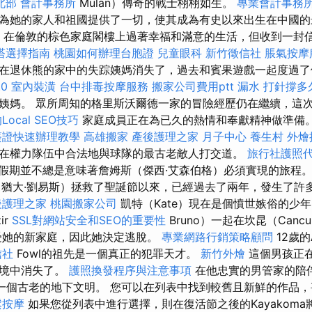
北部
會計事務所
Mulan）傳奇的戰士栩栩如生。
專業會計事務
為她的家人和祖國提供了一切，使其成為有史以來出生在中國的
ton）在倫敦的棕色家庭閣樓上過著幸福和滿意的生活，但收到一
塔選擇指南
桃園如何辦理台胞證
兒童眼科
新竹徵信社
脹氣按摩
在退休熊的家中的失踪姨媽消失了，過去和賓果遊戲一起度過
0
室內裝潢
台中排毒按摩服務
搬家公司費用ptt
漏水 打針撐多
姨媽。 眾所周知的格里斯沃爾德一家的冒險經歷仍在繼續，這
ocal SEO技巧
家庭成員正在為已久的熱情和奉獻精神做準備
簽證快速辦理教學
高雄搬家
產後護理之家 月子中心
養生村
外燴
在權力隊伍中合法地與球隊的最古老敵人打交道。
旅行社護照
假期並不總是意味著詹姆斯（傑西·艾森伯格）必須實現的旅程。
（猶大·劉易斯）拯救了聖誕節以來，已經過去了兩年，發生了許
後護理之家
桃園搬家公司
凱特（Kate）現在是個憤世嫉俗的少
ir
SSL對網站安全和SEO的重要性
Bruno）一起在坎昆（Can
受她的新家庭，因此她決定逃脫。
專業網路行銷策略顧問
12歲的A
信社
Fowl的祖先是一個真正的犯罪天才。
新竹外燴
這個男孩正
環境中消失了。
護照換發程序與注意事項
在他忠實的男管家的陪伴
發現了一個古老的地下文明。 您可以在列表中找到較舊且新鮮的作品
鬆按摩
如果您從列表中進行選擇，則在復活節之後的Kayakom