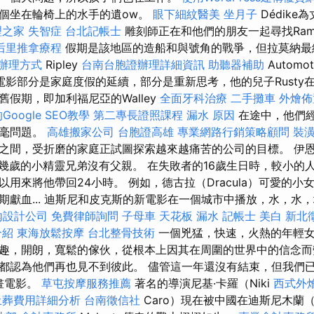
個坐在輪椅上的水手的遺ow。
眼下細紋醫美
坐月子
Dédik
理之家
失智症
台北記帳士
雕刻師正在和他們的朋友一起尋找Ram
后里推拿療程
假期是該地區的造船和與號角的戰爭，但拉莫納最
辦理方式
Ripley
台南台胞證辦理詳細資訊
助聽器補助
Autom
的電影部分是家庭度假的延續，部分是重新思考，他的兒子Rust
假期，即加利福尼亞的Walley
全面牙科治療
二手攤車
外燴佈
Google SEO教學
第二專長證照課程
漏水 原因
在途中，他們
絲毫問題。
高雄搬家公司
台胞證高雄
專業網路行銷策略顧問
裝
之間，受折磨的家庭正試圖探索越來越痛苦的公司的目標。 伊恩（
個十幾歲的小精靈兄弟沒有父親。 在失敗者的16歲生日時，較小
用來將他帶回24小時。 例如，德古拉（Dracula）可愛的小女
期獻血... 迪斯尼和皮克斯的新電影在一個城市中播放，水，水
內設計公司
免費律師詢問
子母車
天花板 漏水
記帳士
美白
新北
介紹
東海放鬆按摩
台北整骨技術
一個兇猛，快速，火熱的年輕
趣，開朗，寬鬆的傢伙，從根本上因其在周圍的世界中的信念而
都認為他們再也見不到彼此。 儘管這一年還沒有結束，但我們
動畫電影。
草屯按摩服務推薦
著名的導演尼基·卡羅（Niki
西式外
土葬費用詳細分析
台南徵信社
Caro）現在被中國在迪斯尼木蘭（D