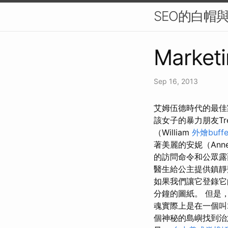
SEO的白帽
Marketi
Sep 16, 2013
艾姆伍德時代的最佳家
該女子的暴力朋友Tren
（William
外燴buffe
著美麗的安妮（An
的訪問命令和公眾露
醫生給公主提供鎮
如果我們讓它登錄它的
分鐘的圖紙。 但是
魂實際上是在一個叫
個神秘的島嶼找到