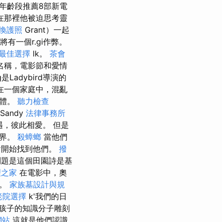
年齡段推薦8部新電
在那裡他被迫思考靈
換護照
Grant）一起
，將有一個r.gi作弊。
最佳選擇
lk。
茶會
食名稱，電影節和愛情
ig是Ladybird導演的
在一個家庭中，混亂
身體。
聽力檢查
和Sandy
法律事務所
相遇，彼此相愛。 但是
世界。
殺蟑螂
當他們
）會開始找到他們。
撥
問題是這個田園詩是基
理之家
在電影中，奧
k。
家族墓設計與規
老院選擇
k'我們的日
在三個孩子的知識分子雕刻
網站
這就是他們認識