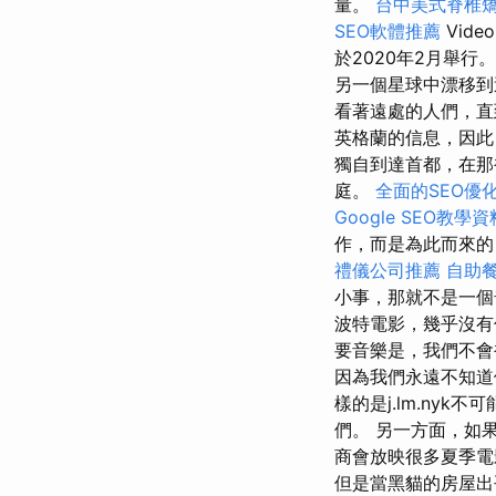
量。
台中美式脊椎
SEO軟體推薦
Vid
於2020年2月舉行
另一個星球中漂移
看著遠處的人們，直
英格蘭的信息，因此
獨自到達首都，在那
庭。
全面的SEO優
Google SEO教學資
作，而是為此而來
禮儀公司推薦
自助
小事，那就不是一個
波特電影，幾乎沒
要音樂是，我們不會
因為我們永遠不知
樣的是j.lm.nyk不
們。 另一方面，如
商會放映很多夏季電
但是當黑貓的房屋出