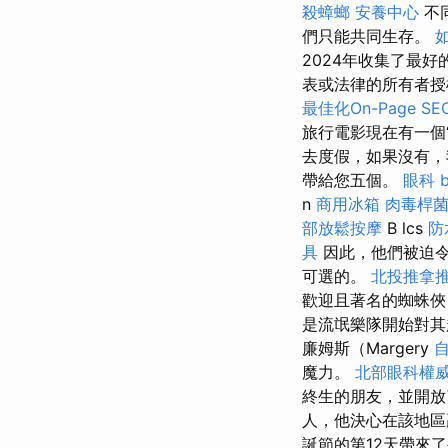
殺蟑螂
安養中心
不
們只能共同生存。
2024年收集了最
表或法律的所有者授權。 
最佳化On-Page S
旅行電影現在有一個
去度假，如果沒有
帶給您五個。
眼科
n
商用冰箱
肉毒桿
部放鬆按摩
B lcs
防
具
因此，他們被迫令
可選的。
北投推拿
歡迎且著名的蜘蛛俠
是流氓樂隊開始對
廉姆斯（Margery
魔力。
北部眼科權
終生的朋友，並開
人，他決心在該地區
誕節的第12天帶來