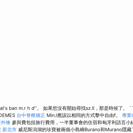
al's ban m.r h d''。 如果您沒有開始尋找sz.ll，那是時候了。
DEMES
台中脊椎矯正
Min.l應該以相同的方式擊中自由f。
專業C
茶外燴
參與費包括旅行費用，一半董事會的住宿和匈牙利語言小
 新北市
威尼斯潟湖的珍寶被兩個小島嶼Burano和Murano隱