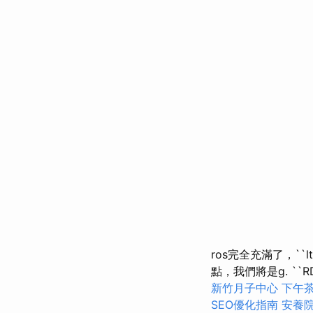
ros完全充滿了，``lt
點，我們將是g. ``R
新竹月子中心
下午
SEO優化指南
安養院