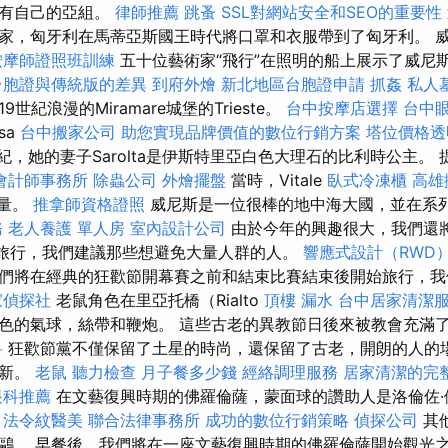
擁有自己的亞組。
律師推薦
跳蚤
SSL對網站安全和SEO的重要性
家，匈牙利在馬蒂亞斯國王時代將口罩和衣服帶到了匈牙利。 
按摩師證照班訓練
五十位藝術家“飛行”在照明的船上展示了威尼
台胞證與傳統版的差異
到府外燴
新北地區台胞證申請
抓姦
私人
世紀浪漫的Miramare城堡的Trieste。
台中按摩店選擇
台中
sa
台中搬家公司
助您實現品牌價值的數位行銷方案
塔位價格透
20世紀，她的妻子Sarolta是伊斯特里亞白色大理石的比利時公主。
會計師事務所
除蟲公司
外燴擺盤
當時，Vitale
臥式冷凍櫃
高雄
劑量。
推拿師資格證照
威尼斯是一位很棒的地中海大國，並在系
務
老人養護 單人房
室內設計公司
由於今年的興趣很大，我們還
始旅行，我們建議那些想避免大量人群的人。
響應式設計（RWD
們將在經典的狂歡節開幕賽之前和結束比賽結束後開始旅行，我
家偵探社
老鼠角色在里亞托橋（Rialto
頂樓 漏水
台中居家清潔
色的氣球，絲帶和鞭炮。 這些古老的異教節日後來被教會充滿
科
狂歡節黨不僅保留了土星的時尚，還保留了古老，開朗的人的
更新。
老鼠
聽力檢查
月子餐多少錢
經絡調理服務
居家清潔的完
眼科推薦
在文藝復興時期的佛羅倫薩，蒙面球的讚助人是洛倫佐·
。
法令紋醫美
聯合法律事務所
成功的數位行銷策略
偵探公司
其
鷗。 早餐後，我們將在一座文藝復興時期的佛羅倫薩開始觀光