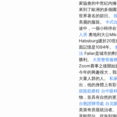
家協會的中世紀內
來到了歐洲的多個國
世界著名的節日。
美麗的服裝。
卡式
途中，一個小時停在19
人房
奧地利大公Mik
Habsburg建於
面記憶是1094年。
法
Falier是城市的
勝利。
大里整骨服
Zoom賽事之後開
今年的興趣很大，我
大量人群的人。
私
出，他的身體上有彩
抓龍筋療程
台中眼
物，並具有自然的
台胞證辦理處
台北
美第奇房屋統治者
其餘部分，從魚到海