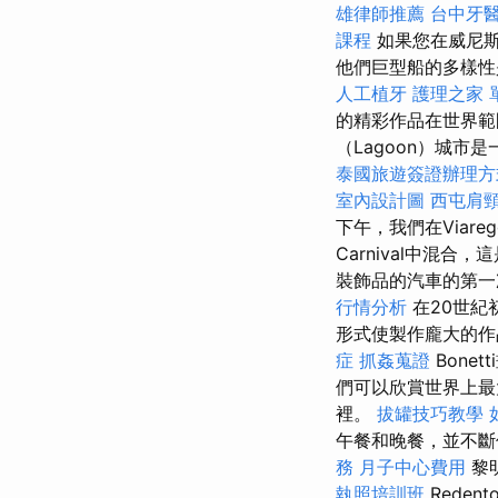
雄律師推薦
台中牙
課程
如果您在威尼
他們巨型船的多樣性
人工植牙
護理之家 
的精彩作品在世界
（Lagoon）城市
泰國旅遊簽證辦理
室內設計圖
西屯肩
下午，我們在Viareg
Carnival中混
裝飾品的汽車的第一次
行情分析
在20世
形式使製作龐大的
症
抓姦蒐證
Bone
們可以欣賞世界上最
裡。
拔罐技巧教學
午餐和晚餐，並不
務
月子中心費用
黎
執照培訓班
Reden