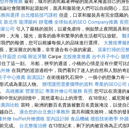
型外燴推薦
最初，城市的居民戴著神秘的面具來掩蓋自己的身
無論社會階層和起源如何，面具和服裝使人們可以自由開心，忘
服務與選擇
台北撥筋技巧課程
但是，口罩和服裝具有完全隱藏的
院 新北市
龍潭眼科
靜電機
全球知名的SEO Company推薦
長照
搬家公司
引入了嚴格的規則，以避免虐待，例如禁止夜間面具和
同時，大海，陽光，遊客的曲率和繁華的夜生活都可以放鬆。
醫
我們的報價，您可以根據每個人的品味進行選擇。
大雅按摩服
長，更深層次的海灘，非常適合有小孩的家庭。
居家打掃的完
杜拜簽證
白蟻
附近牙醫
Carpe
北投推拿推薦
台中月子中心
牆壁
，抓住了這一刻。 吊船，狹窄的通道，小橋的心情是沒有什麼可
點外燴
在我們的巡游過程中，我們看到了迷人的自然和人類的奇
月子中心推薦
裝潢設計
在術後鐘乳石洞中，一個小的想像力有
的形式成為童話人物。
辦理護照需要攜帶的資料
專業的SEO公司
性。
高雄搬家
營業登記
專業外燴公司服務
長照
您可以在浪漫的
和中世紀的回憶中，當然還有山上的滑雪。 在18世紀，威尼斯
推薦與比較
當時，歐洲的數百名貴族被數百名貴族淹沒，以使自
超越自己。
適合您的台北會計事務所
當共和國失敗時，城市的發
餐外燴
buffet外燴價格
室內設計師
食品機械
撥筋技術教學
外牆
年前完成。
台北整復治療
在13世紀末，剩下的肉被宣佈為正式假