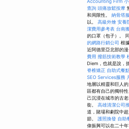
Accounting Firm
小
查詢
頭痛放鬆按摩
和局限性。
納骨塔
以。
高級外燴
安養
潔費用參考表
台南
的口罩（包子）。 
的網路行銷公司
根據
近阿德里亞北部的漫
費用
撥筋技術教學
Diem，也就是說
脊椎矯正
自助式餐
SEO Services服務
地層以精靈和巨人
區都有自己的獨特
己沉浸在城市的古老
銜。
高雄清潔公司
道，賭場和劇院中
節。
護照換發
自助
偉振興可以在二十