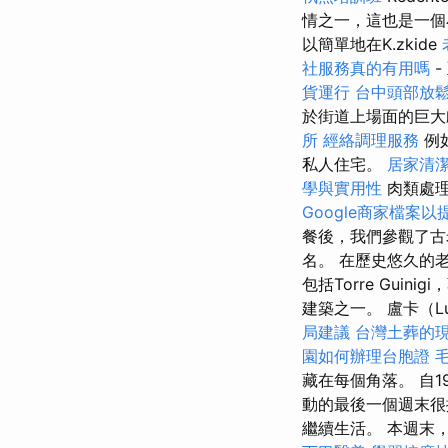
情之一，這也是一
以簡單地在K.zkide
社服務真的有用嗎
-
貨運行
台中頭部放
於街道上場面的巨大
所
經絡調理服務
例
私人住宅。
居家清
學與實用性
肉類處理
Google商家檔案以
餐後，我們參觀了古老
名。 在歷史悠久的
包括Torre Gu
建築之一。 盧卡（L
局建議
台灣土葬的
園如何辦理台胞證
藏在每個角落。 自
動的最後一個週末很
繼續生活。 本週末，在