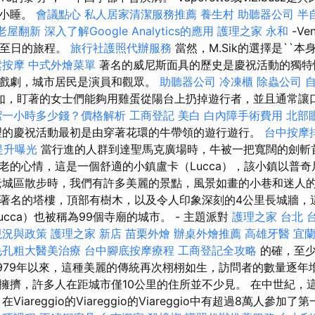
個小睡。
會議點心
私人居家清潔服務推薦
養生村
助聽器公司
半
老屋翻新
深入了解Google Analytics的應用
護理之家 永和
-Ve
 至日的旅程。
旅行社護照代辦服務
當然，M.Sik的選擇是``本身都
鬆按摩
中式外燴菜單
著名的威尼斯面具的歷史是慶祝活動的獨特
戲劇，城市居民是演員和觀眾。
助聽器公司
冷凍櫃
除蟲公司
如，盯著的女士們能夠用雞蛋從陽台上扔掉遊行者，並且通常讓
潔一小時多少錢？價格解析
工商登記
美白
白內障手術費用
北部
的慶祝活動最初是由穿著花環的牛帶領的遊行遊行。
台中按摩
提升曝光
當行進的人群到達聖馬克廣場時，牛被一把寬闊的劍斬
的心情，這是一個舒適的小鎮盧卡（Lucca），該小鎮以普奇尼（
老城區散步時，我們有許多美麗的景點，風景如畫的小巷和迷人的
inigi，著名的塔樓，頂部有樹木，以及令人印象深刻的4公里長城牆
ucca）也被稱為99個寺廟的城市。 - 主題派對
護理之家 台北
現況與政策
護理之家 新店
苗栗外燴
辦桌外燴推薦
高雄牙醫
宜
毛孔粗大醫美治療
台中腳底按摩療程
工商登記全攻略
的確，至少
1979年以來，這種美麗的傳統再次栩栩如生，訪問者的數量逐年
擁擠，許多人在距城市僅10公里的住所並不少見。 在中世紀，
Viareggio的Viareggio的Viareggio中有超過8萬人參