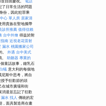
份並自由慶祝。
電話
記了日常生活的問題
身份，因此犯罪乘
中心 單人房
居家清
使用貴族在聖地攜帶
美診所推薦
值得信賴
務
台中外燴
得益於附
整指南
近視老花雷射
 漏水
桃園搬家公司
比的。
外遇
台中美式
蹟。
助聽器
專業的
一個童話故事，鐘乳石
白蟻
意大利的每個地
威尼斯中思考，將自
被授予狂歡節的頭
己在城市廣場和街
展消退並忘記了狂歡
 漏水
找人
傳統的宏
期，面具製造商在畫