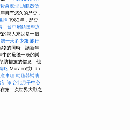
 緊急處理
助聽器價
的河岸擁有悠久的歷史，
選擇
1982年，歷史
請
-
台中肩頸按摩療
您的親人來說是一個
月嫂一天多少錢
旅行
築物的同時，讓新年
年中的最後一晚的樂
的預防措施的信息，他
策略
Murano或Lido
注意事項
助聽器補助
會計師
台北月子中心
至在第二次世界大戰之