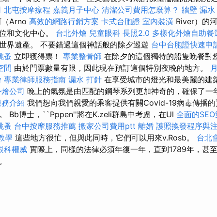
司
北屯按摩療程
嘉義月子中心
清潔公司費用怎麼算？
牆壁 漏水
（Arno
高效的網路行銷方案
卡式台胞證
室內裝潢
River）
座位和文化中心。
台北外燴
兒童眼科
長照2.0
多樣化外燴自助餐
世界遺產。 不要錯過這個神話般的除夕巡遊
台中台胞證快速申
跳蚤
立即獲得票！
專業整骨師
在除夕的這個獨特的船隻晚餐對
空間
由於門票數量有限，因此現在預訂這個特別夜晚的地方。
燴
專業律師服務指南
漏水 打針
在享受城市的燈光和最美麗的建
外燴公司
晚上的氣氛是由匹配的鋼琴系列更加神奇的，確保了一
服務介紹
我們想向我們親愛的乘客提供有關Covid-19病毒傳播
b博士，``Pppen''將在K.zeli群島中考慮，在Ul
全面的SEO
跳蚤
台中按摩服務推薦
搬家公司費用ptt
離婚
護照換發程序與
O教學
這些地方很忙，但與此同時，它們可以用來v.Rosb。
台北
眼科權威
實際上，同樣的法律必須年復一年，直到1789年，甚
。