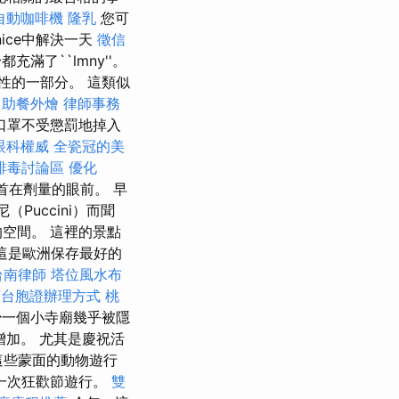
自動咖啡機
隆乳
您可
nice中解決一天
徵信
充滿了``lmny''。
性的一部分。 這類似
自助餐外燴
律師事務
口罩不受懲罰地掉入
眼科權威
全瓷冠的美
排毒討論區
優化
首在劑量的眼前。 早
Puccini）而聞
空間。 這裡的景點
，這是歐洲保存最好的
台南律師
塔位風水布
蘭台胞證辦理方式
桃
一個小寺廟幾乎被隱
增加。 尤其是慶祝活
這些蒙面的動物遊行
加了第一次狂歡節遊行。
雙