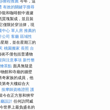
痧療程推薦
今年，這
禮
有效的關鍵字搜尋
沙龍和咖啡館中過濾
紙質塊製成，並且裝
它僅限於穿法律，現
護中心 單人房
推薦的
計公司
客廳
區域性
星期，並在星期三的
天
桃園搬家
長照
台
璃藝術不僅包括普通物
程與注意事項
新竹整
燴茶點
面具無疑是
博物館和寺廟的牆壁
第奇家族的成員，他
美第奇大樓綜合大
。
按摩師資格證照
護
被當今在正方形和狹窄
客廳設計
任何訪問威
今世界上最負盛名的