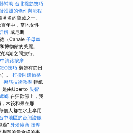
器補助
台北撥筋技巧
發護照的條件與流程
的最著名的寶藏之一。
到數百年中，當地女性
詳解
威尼斯
（Canale
子母車
廟和博物館的美麗。
上的潟湖之間旅行。
中清路按摩
SEO技巧
裝飾有節日
n）。
打掃阿姨價格
。
撥筋技術教學
輕紙
由Uberto
失智
蟑螂
在狂歡節上，我
桶，木筏和呆在那
每個人都在水上享用
台中地區的台胞證服
越過“
外燴廠商
按摩
z是與此相關的最合格的事