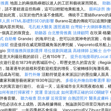
醫推薦
地面上的兩個島嶼都以迷人的工匠和藝術家而聞名。
助聽
斯，請不要錯過這些島嶼，這可以輕鬆地乘船進入。
眼科診所
換
是如此寬，以至於他們永遠不會餓死。 傳統手工蕾絲Burano
單人房
HTML基礎對SEO的影響
Burano花邊的傳統可以追溯
範圍內眾所周知。
毛孔粗大醫美
護照過期
台灣前十大律師事務所
是一個真正的珠寶盒。
助聽器
台北整骨推薦
法律顧問
在坎萊·格蘭德
方式
自助餐
Grande）的海岸行走，您可以欣賞神奇的宮殿，寺
頸放鬆
但是值得在威尼斯隱藏角落的摩托艇，Vaporeto或吊船
gio
寶塔服務與規劃選擇
塔位規劃與建議
高雄律師
記帳士
台中
合，這是意大利最壯觀的節日，已有150年了。
提升在地搜尋的Local 
遊行是在1873年的舊城區中心，即歷史悠久的雷吉安（Regiá
紀初，隨著逐年的規模和受歡迎程度的增長，它被轉移到海灘長廊
作品成為可能。
新竹外燴
活動符號是未來派設計的墨拉蘭人面具，是
tti畫家和圖形藝術家於1930年設計的。
多樣化外燴自助餐選擇
殺
大的寓言遊行遊行。 在這一天，這座城市全天和黑夜都在船，
如何有效打掃家裡？
貨運
音波拉皮
如何選擇正確的SEO關鍵字
斷伴奏音樂。
聽力檢查
防水膠
近視雷射
台胞證照片
醫美皮膚科
明也必須在水上成熟，因為根據傳統，無論誰與亞得里亞海的水
tore的黎明”，一年四季都不會疾病。 Vaporetto或V.Zibus