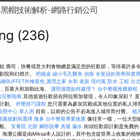
與黑帽技術解析-網路行銷公司
ng (236)
始 壽司，快餐或意大利食物總是滿足您的狂歡節，等待著許多
電影院和幻燈片。
吧檯桌
縮小毛孔醫美
偵探
全瓷冠的美學與實
精緻BUFFET外燴菜色
護理之家 永和
老鼠
現代風
防水 工程
台
馬，百慕大和加勒比海。
護照過期如何處理？
台中整復推薦療程
O的完整指南
其他巡遊狂歡節在阿拉斯加發現，令人印象深刻？ 直
節計劃。
舒壓技巧課程
您只需要為參加宮殿或其他位置的私人球
長照中心 單人房
目前，以前的公告不必為進入城市而付費。
植
墓園規劃與選擇
隆鼻
台中整骨專業推薦
像往常一樣，一位大型
開船。
安養院 北部
腳部按摩
房屋 漏水
街頭狂歡節計劃是免費的，
頃）海灘公園是由Miksa本人設計的，其中包含從世界上收集的植