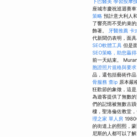
下巴醫美
學習按摩
座城市慶祝巡迴賽車
策略
預計意大利人和
了響亮而不受約束
飾著。
牙醫推薦
卡
代新聞仍表明，面具
SEO軟體工具
但是面
SEO策略，助您贏
前一天結束。 Mur
胞證照片規格與要
品，還包括藝術作品
骨服務
查ip
原本嚴
狂歡節的象徵，這是
為遊客提供了無數
們的記憶被無數古
樓，聖洛倫佐教堂，卡佩
理之家 單人房
19
的街道上的熙熙，
尼斯的人都可以了解