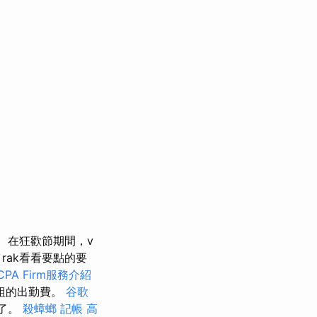
在狂歡節期間，v
 ``rak看看要點的要
PA Firm服務介紹
組的出勤費。
谷歌
藏了。
殺蟑螂
記帳
高