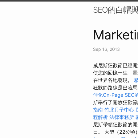
SEO的白帽
Marketi
Sep 16, 2013
威尼斯狂歡節已經開
使您的回憶一生，
在世界各地發現。
狂歡節路線是巴哈
佳化On-Page SE
斯舉行了開放狂歡
指南
竹北月子中心
程解析
法律事務所
尼斯帶領狂歡節的
日。 大型（22公