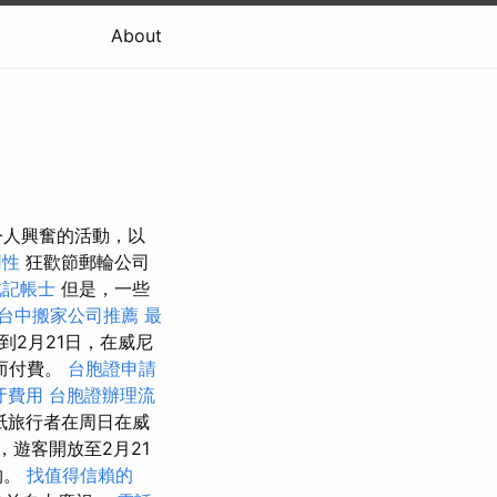
About
令人興奮的活動，以
用性
狂歡節郵輪​​公司
北記帳士
但是，一些
台中搬家公司推薦
最
到2月21日，在威尼
而付費。
台胞證申請
牙費用
台胞證辦理流
紙旅行者在周日在威
遊客開放至2月21
物。
找值得信賴的