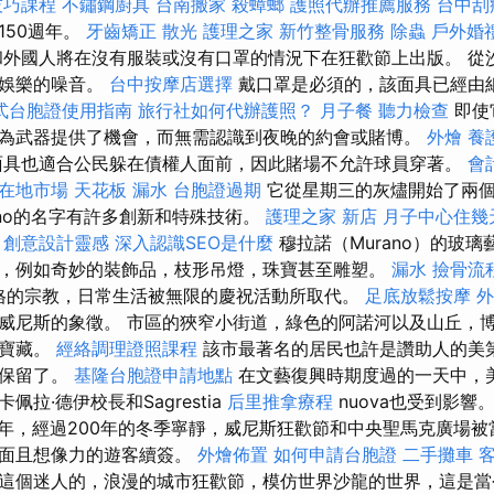
技巧課程
不鏽鋼廚具
台南搬家
殺蟑螂
護照代辦推薦服務
台中刮
150週年。
牙齒矯正
散光
護理之家
新竹整骨服務
除蟲
戶外婚
外國人將在沒有服裝或沒有口罩的情況下在狂歡節上出版。 從
的娛樂的噪音。
台中按摩店選擇
戴口罩是必須的，該面具已經由
式台胞證使用指南
旅行社如何代辦護照？
月子餐
聽力檢查
即使
為武器提供了機會，而無需認識到夜晚的約會或賭博。
外燴
養
具也適合公民躲在債權人面前，因此賭場不允許球員穿著。
會
得在地市場
天花板 漏水
台胞證過期
它從星期三的灰燼開始了兩個
ano的名字有許多創新和特殊技術。
護理之家 新店
月子中心住幾
求
創意設計靈感
深入認識SEO是什麼
穆拉諾（Murano）的玻
，例如奇妙的裝飾品，枝形吊燈，珠寶甚至雕塑。
漏水
撿骨流
格的宗教，日常生活被無限的慶祝活動所取代。
足底放鬆按摩
外
威尼斯的象徵。 市區的狹窄小街道，綠色的阿諾河以及山丘，
的寶藏。
經絡調理證照課程
該市最著名的居民也許是讚助人的美
蹟保留了。
基隆台胞證申請地點
在文藝復興時期度過的一天中，
拉·德伊校長和Sagrestia
后里推拿療程
nuova也受到影響
80年，經過200年的冬季寧靜，威尼斯狂歡節和中央聖馬克廣場
蒙面且想像力的遊客續簽。
外燴佈置
如何申請台胞證
二手攤車
這個迷人的，浪漫的城市狂歡節，模仿世界沙龍的世界，這是當