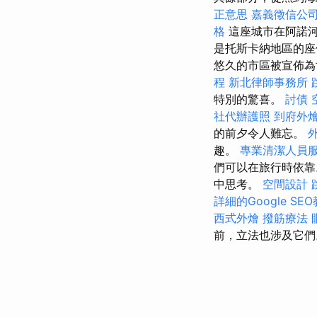
正意思
嘉義徵信公
格
這座城市在阿諾河
是托斯卡納地區的
悠久的市區被宣佈為
程
新北律師事務所
特別的驚喜。
討債
社代辦護照
到府外
的前夕令人難忘。
趣。
專業清潔人員
們可以在旅行時依靠。 B
中思考。
空間設計
詳細的Google SE
西式外燴
撥筋療法
前，立法也涉及它們