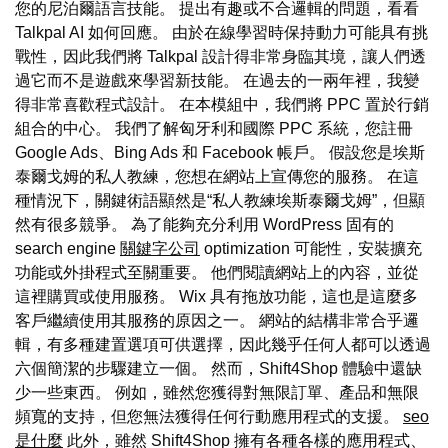
您的尼泊爾語言技能。 提出有趣或不合邏輯的問題，看看
Talkpal AI 如何回應。 由於在線學習時保持動力可能具有挑
戰性，因此我們將 Talkpal 設計得非常身臨其境，讓人們透
過它而不是遊戲來學習新技能。 在過去的一兩年裡，我變
得非常喜歡程式設計。 在本模組中，我們將 PPC 置於行銷
組合的中心。 我們了解匈牙利和國際 PPC 系統，您註冊
Google Ads、Bing Ads 和 Facebook 帳戶。 假設您是埃斯
泰爾戈姆的私人教練，您想在網站上宣傳您的服務。 在這
種情況下，關鍵術語顯然是“私人教練埃斯泰爾戈姆”，但顯
然有很多競爭。 為了能夠充分利用 WordPress 固有的
search engine
關鍵字公司
optimization 可能性，安裝擴充
功能或外掛程式至關重要。 他們閱讀網站上的內容，並從
這裡購買或使用服務。 Wix 具有拖放功能，這也是這麼多
客戶繼續使用其服務的原因之一。 網站的結構非常合乎邏
輯，有多種建置選項可供選擇，因此幾乎任何人都可以透過
六個簡潔的步驟建立一個。 然而，Shift4Shop 體驗中還缺
少一些東西。 例如，雖然您獲得對無限訂單、產品和無限
頻寬的支持，但您無法獲得任何行動應用程式的支援。
seo
是什麼
此外，雖然 Shift4Shop 擁有各種各樣的應用程式、