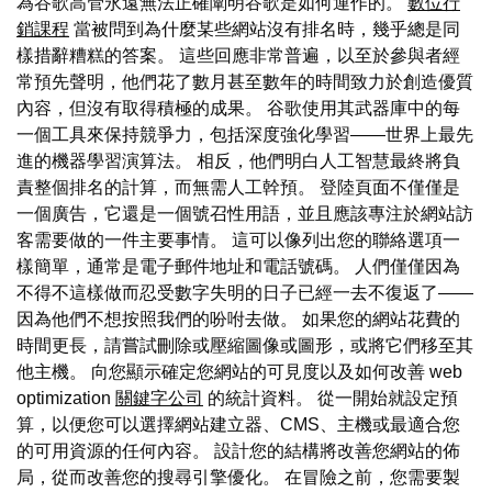
為谷歌高管永遠無法正確闡明谷歌是如何運作的。
數位行
銷課程
當被問到為什麼某些網站沒有排名時，幾乎總是同
樣措辭糟糕的答案。 這些回應非常普遍，以至於參與者經
常預先聲明，他們花了數月甚至數年的時間致力於創造優質
內容，但沒有取得積極的成果。 谷歌使用其武器庫中的每
一個工具來保持競爭力，包括深度強化學習——世界上最先
進的機器學習演算法。 相反，他們明白人工智慧最終將負
責整個排名的計算，而無需人工幹預。 登陸頁面不僅僅是
一個廣告，它還是一個號召性用語，並且應該專注於網站訪
客需要做的一件主要事情。 這可以像列出您的聯絡選項一
樣簡單，通常是電子郵件地址和電話號碼。 人們僅僅因為
不得不這樣做而忍受數字失明的日子已經一去不復返了——
因為他們不想按照我們的吩咐去做。 如果您的網站花費的
時間更長，請嘗試刪除或壓縮圖像或圖形，或將它們移至其
他主機。 向您顯示確定您網站的可見度以及如何改善 web
optimization
關鍵字公司
的統計資料。 從一開始就設定預
算，以便您可以選擇網站建立器、CMS、主機或最適合您
的可用資源的任何內容。 設計您的結構將改善您網站的佈
局，從而改善您的搜尋引擎優化。 在冒險之前，您需要製