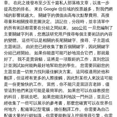
章。 在此之後發布至少五十篇私人部落格文章，以進一步
提高您的排名。 來自 Google 信任域的投票越多，對我們網
域的影響就越大。 關鍵字的價值由高每次點擊費用、高搜
尋量和相關搜尋意圖決定。 請記住，分段時，並非清單中
的所有術語都需要在分組之間結束。
seo公司
一旦您編制了
主要關鍵字列表，您應該研究用戶搜尋每個主要術語的內容
的變體。 這些可以是相關的長尾關鍵字、搜尋、子主題或
主題術語。 由於您已經收集了數百個關鍵字，因此關鍵字
分組已經開始。 如果你能盡可能巧妙地混合它們，那就最
好了。 我不是賣袋貓，這將是一項艱鉅的工作，直到您設
計並測試如何能夠最好地幫助您的學生。 您需要回顧您的
主題並盡一切努力找到最佳解決方案。 這同樣適用於他和
翻譯，但這裡有更多的人際接觸，因此對某些人來說這可能
是一份更愉快的工作。 當然，你不能只是當語言老師，儘
管這對他們來說可能是最簡單的。 如果您可以在線教授您
的科目，那就去吧。 如果您能流利地說一門外語，並且已
經收集了一些可以展示的參考書，那麼您確實可以在世界任
何地方，配備筆記型電腦，擔任翻譯工作。 你需要為自己
配備大量的行銷知識，你需要能夠深入挖掘搜尋引擎，你需