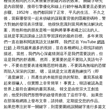
種情況相同的方式來衡量所創建內容的效果。 關鍵字研究
是內容開發、搜尋引擎優化和線上行銷中極為重要且必要的
步驟。 1952年，他們都回歸了正常、平凡的生活。 不久之
後，當蘇珊發現一起未偵破的謀殺案背後的隱藏密碼時，警
方對她的發現表示懷疑。 他很快意識到當局將無法解決此
案，而他和他的朋友是唯一能夠將肇事者繩之以法的人。
這就是零英語課線上語言學習課程的最終目標。 多年來我
們一直在聽和閱讀英語文法解釋。 我們正在 YouTube
網路
行銷
上尋找越來越多的視頻，並在各種網站上尋找詳細的
描述。 當然，我們內心深處猜測這不是我們需要說的，但
這是我們的舒適圈。 然而，更重要的是不要陷入英語句子
中，不要在想要表達複雜思想時逃跑，不要因為無端的恐懼
而陷入深深的沉默。 嗯，這就是文法透過熟練技巧（即
「過度練習」）而產生的本能所提供的幫助。 書寫系統看
起來很嚇人，但實際上非常簡單！ 事實上，韓語被認為是
世界上最符合邏輯的書寫系統。 韓文是由世宗大王創造
的，他受到我們形態學的啟發而創造了這些字母。 如果您
在部落格網路上發布文章，請持續、定期提交您的作品。
如果您專注於單一關鍵字，則需要圍繞該關鍵字進行多篇文