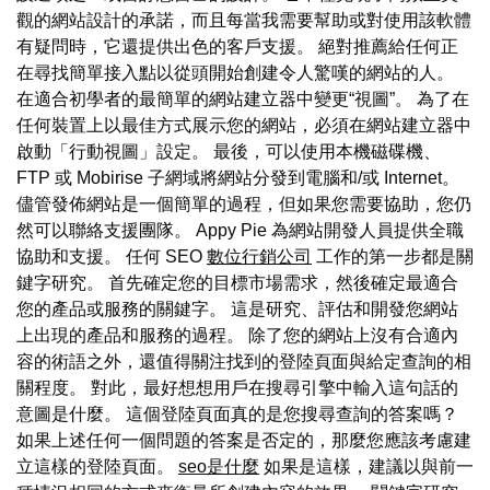
觀的網站設計的承諾，而且每當我需要幫助或對使用該軟體
有疑問時，它還提供出色的客戶支援。 絕對推薦給任何正
在尋找簡單接入點以從頭開始創建令人驚嘆的網站的人。
在適合初學者的最簡單的網站建立器中變更“視圖”。 為了在
任何裝置上以最佳方式展示您的網站，必須在網站建立器中
啟動「行動視圖」設定。 最後，可以使用本機磁碟機、
FTP 或 Mobirise 子網域將網站分發到電腦和/或 Internet。
儘管發佈網站是一個簡單的過程，但如果您需要協助，您仍
然可以聯絡支援團隊。 Appy Pie 為網站開發人員提供全職
協助和支援。 任何 SEO
數位行銷公司
工作的第一步都是關
鍵字研究。 首先確定您的目標市場需求，然後確定最適合
您的產品或服務的關鍵字。 這是研究、評估和開發您網站
上出現的產品和服務的過程。 除了您的網站上沒有合適內
容的術語之外，還值得關注找到的登陸頁面與給定查詢的相
關程度。 對此，最好想想用戶在搜尋引擎中輸入這句話的
意圖是什麼。 這個登陸頁面真的是您搜尋查詢的答案嗎？
如果上述任何一個問題的答案是否定的，那麼您應該考慮建
立這樣的登陸頁面。
seo是什麼
如果是這樣，建議以與前一