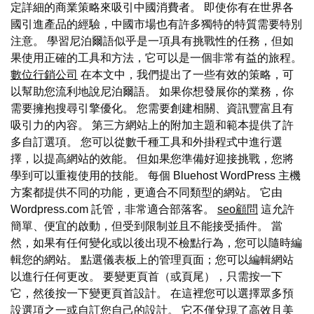
定詳細的商業策略來吸引中國消費者。 即使你有在世界各
國引進產品的經驗，中國市場也有許多獨特的特質需要特別
注意。 學習尼泊爾語似乎是一項具有挑戰性的任務，但如
果使用正確的工具和方法，它可以是一個非常有益的旅程。
數位行銷公司
在本文中，我們提出了一些有效的策略，可
以幫助您流利地說尼泊爾語。 如果你想發展你的業務，你
需要擁抱搜尋引擎優化。 您需要創建相關、資訊豐富且有
吸引力的內容。 第三方網站上的附加主題和範本提供了許
多自訂選項。 您可以從數千種工具和外掛程式中進行選
擇，以提高網站的效能。 但如果您準備好迎接挑戰，您將
學到可以重複使用的技能。 每個 Bluehost WordPress 主機
方案都提供不同的功能，更適合不同類型的網站。 它由
Wordpress.com 託管，非常適合部落客。
seo顧問
這允許
簡單、便宜的啟動，但受到限制並且不能接受插件。 當
然，如果有任何變化或以後出現不檢點行為，您可以隨時編
輯您的網站。 點選儀表板上的管理頁面；您可以編輯網站
以進行任何更改。 要變更頁首（或頁尾），只需按一下
它，然後按一下變更頁首設計。 在這裡您可以選擇眾多預
設選項之一或自訂您自己的設計。 它不僅兌現了高效且美