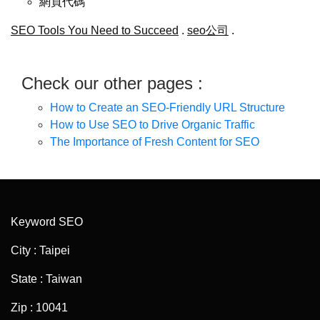
網頁代碼
SEO Tools You Need to Succeed
.
seo公司
.
Check our other pages :
How to Create an SEO-Friendly URL Structure
How to Use SEO to Drive Organic Traffic
The Importance of Fresh Content for SEO
Keyword SEO
City : Taipei
State : Taiwan
Zip : 10041