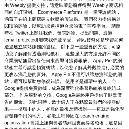
由 Weebly 提供支持，這意味著您將獲得與 Weebly 商店相
同的自訂限制。 Ecommerce Platforms 是一個評論網站，
涵蓋了在線上商店建立軟體的優缺點。 我們努力提供易於
閱讀的評論，以幫助您選擇適合您的電子商務平台。 請隨
時在 Twitter 上關注我們、發表評論、提出問題、透過
[email protected] 聯繫我們並享受。 網站貨幣化是學習如何
透過建立網站賺錢的過程。 以下是一些重要的方法，可協
助您了解如何透過網站獲利。 這些強大的方法允許不同的
商業網站無需出售任何東西即可獲得報酬。 Appy Pie 的網
站產生器可讓您預覽網站，以便您了解其外觀並進行必要的
更改以滿足您的喜好。 Appy Pie 不僅可以讓您測試您的網
站，還可以幫助您修復錯誤。 使用者是循環中的人，向
Google提供免費數據，成為深度強化學習系統的最終組成
部分。 作為服務的交換，Google為最終用戶提供了點擊廣
告的機會。 與此同時，數十億人正在點擊最熱門的搜尋結
果——循環中的人，谷歌的最後反饋機制——這就是強化學
習發揮作用的地方。 谷歌工程師因在 search engine
optimization 會議上讓與會者感到沮喪而臭名昭著，這是因