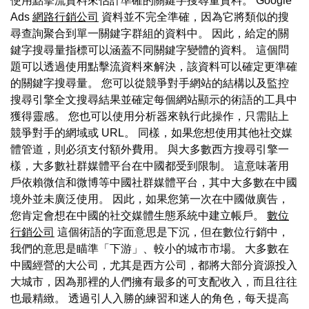
使用點擊流資料來估計準確的關鍵字搜尋量資料。 Google
Ads
網路行銷公司
資料並不完全準確，因為它將類似的搜
尋查詢聚合到單一關鍵字群組的資料中。 因此，給定的關
鍵字搜尋量指標可以涵蓋不同關鍵字變體的資料。 這個問
題可以透過使用點擊流資料來解決，該資料可以確定更準確
的關鍵字搜尋量。 您可以從競爭對手網站的結構以及監控
搜尋引擎全文搜尋結果並確定每個網站顯示的術語的工具中
獲得靈感。 您也可以使用分析器來執行此操作，只需貼上
競爭對手的網域或 URL。 同樣，如果您想使用其他社交媒
體管道，則必須支付額外費用。 與大多數西方搜尋引擎一
樣，大多數社群媒體平台在中國都受到限制。 這意味著用
戶依賴微信和微博等中國社群媒體平台，其中大多數在中國
境外並未廣泛使用。 因此，如果您第一次在中國做廣告，
您肯定會想在中國的社交媒體生態系統中建立帳戶。
數位
行銷公司
這個術語的字面意思是下沉，但在數位行銷中，
我們的意思是瞄準「下游」、較小的城市市場。 大多數在
中國經營的大公司，尤其是西方公司，都將大部分資源投入
大城市，因為那裡的人們擁有最多的可支配收入，而且往往
也最精緻。 透過引人入勝的練習和迷人的角色，每天提高