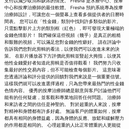
支付以減少取消和缺席的情況。 Fresha 是水療中心、按摩
中心和按摩治療師的最佳軟體。 Fresha 預約系統專為按摩
治療師設計，可讓您在一個螢幕上查看多個提供者的日曆時
間表。 您可以在「性金錢」類別中找到許多類似的影片。
只需點擊影片上方的類別框（紅色），即可發現大量極端的
金錢色情影片！ 我們確保這些視頻（幾乎）是真正的粗糙
和艱難的視頻，可以滿足您對金錢的性癖好。 請在評論中
告訴我們您對此剪輯的看法，以便我們可以改進未來的決
策。 在影片播放器下方評價此剪輯並豎起大拇指，以便其
他性金錢愛好者知道此剪輯是否值得觀看！ 我們努力只收
集最好的性交易內容，但不可能檢查每個影片。 這意味著
您透過評論和評分提供的回饋對我們來說是一個重要信號。
這樣我們就可以改進選擇過程，只為您帶來最熱門的性金錢
色情內容。 優秀的按摩治療師總是願意與客戶討論他們可
能有的任何疑慮，並客觀和專業地回答任何問題。 治療師
和來訪者之間的信任是神聖的。 對於超重的人來說，按摩
對精神和身體都有許多好處。 無論客戶的體重如何，按摩
都具有相同的身體益處，因為身體的反應、放鬆和緩解壓力
的作用都是相同的。 心理超重的人比正常體重的人更能從