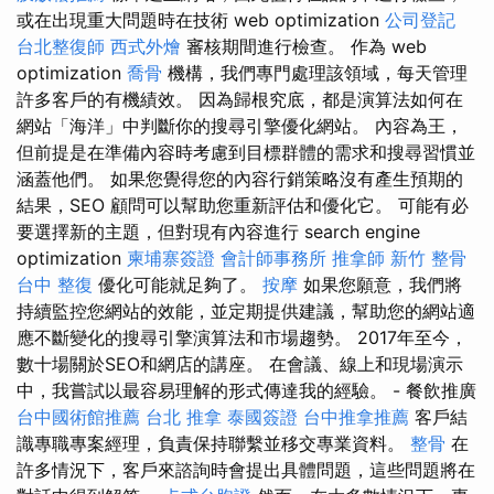
或在出現重大問題時在技術 web optimization
公司登記
台北整復師
西式外燴
審核期間進行檢查。 作為 web
optimization
喬骨
機構，我們專門處理該領域，每天管理
許多客戶的有機績效。 因為歸根究底，都是演算法如何在
網站「海洋」中判斷你的搜尋引擎優化網站。 內容為王，
但前提是在準備內容時考慮到目標群體的需求和搜尋習慣並
涵蓋他們。 如果您覺得您的內容行銷策略沒有產生預期的
結果，SEO 顧問可以幫助您重新評估和優化它。 可能有必
要選擇新的主題，但對現有內容進行 search engine
optimization
柬埔寨簽證
會計師事務所
推拿師
新竹 整骨
台中 整復
優化可能就足夠了。
按摩
如果您願意，我們將
持續監控您網站的效能，並定期提供建議，幫助您的網站適
應不斷變化的搜尋引擎演算法和市場趨勢。 2017年至今，
數十場關於SEO和網店的講座。 在會議、線上和現場演示
中，我嘗試以最容易理解的形式傳達我的經驗。 - 餐飲推廣
台中國術館推薦
台北 推拿
泰國簽證
台中推拿推薦
客戶結
識專職專案經理，負責保持聯繫並移交專業資料。
整骨
在
許多情況下，客戶來諮詢時會提出具體問題，這些問題將在