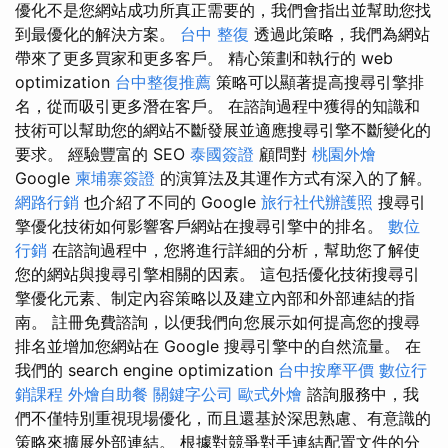
優化不是您網站成功所真正需要的，我們會指出並幫助您找
到最優化的解決方案。
台中 整復
透過此策略，我們為網站
帶來了更多買家和更多客戶。 精心策劃和執行的 web
optimization
台中整復推薦
策略可以顯著提高搜尋引擎排
名，從而吸引更多潛在客戶。 在諮詢過程中獲得的知識和
技術可以幫助您的網站不斷發展並適應搜尋引擎不斷變化的
要求。 經驗豐富的 SEO
泰國簽證
顧問對
桃園外燴
Google
柬埔寨簽證
的演算法及其運作方式有深入的了解。
網路行銷
也介紹了不同的 Google
旅行社代辦護照
搜尋引
擎優化技術如何影響客戶網站在搜尋引擎中的排名。
數位
行銷
在諮詢過程中，您將進行詳細的分析，幫助您了解使
您的網站與搜尋引擎相關的因素。 這包括優化技術搜尋引
擎優化元素、制定內容策略以及建立內部和外部連結的指
南。 註冊免費諮詢，以便我們向您展示如何提高您的搜尋
排名並增加您網站在 Google 搜尋引擎中的自然流量。 在
我們的 search engine optimization
台中按摩平價
數位行
銷課程
外燴自助餐
關鍵字公司
歐式外燴
諮詢服務中，我
們不僅特別重視現場優化，而且還基於深思熟慮、有意識的
策略來擴展外部連結。 根據對競爭對手連結配置文件的分