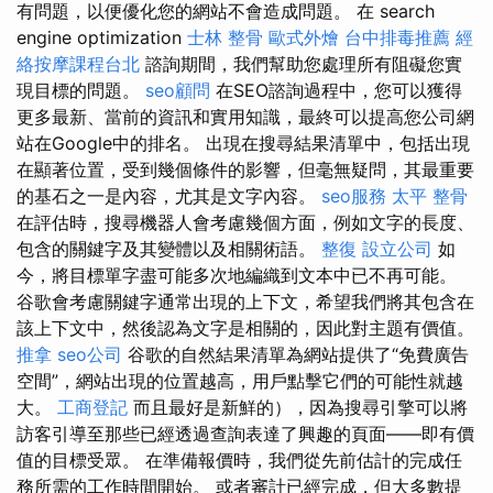
有問題，以便優化您的網站不會造成問題。 在 search
engine optimization
士林 整骨
歐式外燴
台中排毒推薦
經
絡按摩課程台北
諮詢期間，我們幫助您處理所有阻礙您實
現目標的問題。
seo顧問
在SEO諮詢過程中，您可以獲得
更多最新、當前的資訊和實用知識，最終可以提高您公司網
站在Google中的排名。 出現在搜尋結果清單中，包括出現
在顯著位置，受到幾個條件的影響，但毫無疑問，其最重要
的基石之一是內容，尤其是文字內容。
seo服務
太平 整骨
在評估時，搜尋機器人會考慮幾個方面，例如文字的長度、
包含的關鍵字及其變體以及相關術語。
整復
設立公司
如
今，將目標單字盡可能多次地編織到文本中已不再可能。
谷歌會考慮關鍵字通常出現的上下文，希望我們將其包含在
該上下文中，然後認為文字是相關的，因此對主題有價值。
推拿
seo公司
谷歌的自然結果清單為網站提供了“免費廣告
空間”，網站出現的位置越高，用戶點擊它們的可能性就越
大。
工商登記
而且最好是新鮮的），因為搜尋引擎可以將
訪客引導至那些已經透過查詢表達了興趣的頁面——即有價
值的目標受眾。 在準備報價時，我們從先前估計的完成任
務所需的工作時間開始。 或者審計已經完成，但大多數提