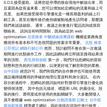
S.O.S.接受援助。 這將您從停滯的致命境地中解放出來，而
且還因為從長遠來看，您可以增加給定網站的流量和線上可
見度。 如果您接受搜尋引擎優化是一種長期盈利的線上行
銷工具，甚至在幾年後仍會持續被動地產生訪問者，那麼讓
我們來談談細節。 通常，會議之前會進行電話諮詢或填寫
聯絡表。 諮詢沒有時間限制，因為給定的 web
optimization
后里推拿
中醫經絡按摩課程
機構從業務角度
獲得所有基本和不可忽視問題的答案非常重要。
北投 推拿
公司登記
網路行銷公司
然而，預計顧問不會在第一次會議
期間進行此類操作工作，因此該網站將立即跳至搜尋結果清
單的頂部。
西屯肩頸放鬆
第一步，我們評估您網站的當前
狀態和您先前的行銷活動，以便更好地了解您和您的業務。
台中刮痧
經您許可，我們和我們的合作夥伴也可能使用透
過設備掃描獲得的準確的地理位置資料和身分資訊。 在內
容分析過程中，您網站的措詞如何針對搜尋引擎進行優化就
變得很清楚。 其中包括元描述、標題和 URL 的最佳化、段
落的換行、透明度或所使用的焦點關鍵字。 大多數開發人
員不會根據 web optimization
台胞證過期
記帳士
台中筋
膜放鬆推薦
標準建立網站，因此值得在諮詢中進行檢查，