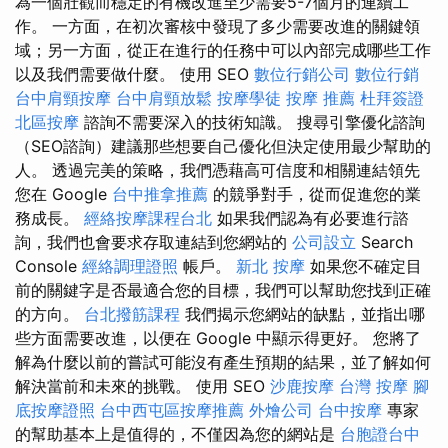
為一個壯觀而穩定的有機改進至少需要5-7個月的連續工
作。 一方面，在初次審核中發現了多少需要改進的關鍵領
域；另一方面，從正在進行的任務中可以內部完成哪些工作
以及我們需要做什麼。 使用 SEO
數位行銷公司
數位行銷
台中肩頸按摩
台中肩頸放鬆
按摩學徒
按摩 推薦
杜拜簽證
北區按摩
諮詢不需要深入的技術知識。 搜尋引擎優化諮詢
（SEO諮詢）建議那些想要自己優化但決定使用最少幫助的
人。 透過完美的策略，我們憑藉高可信度和相關連結領先
您在 Google
台中推拿推薦
的競爭對手，從而促進您的業
務成長。
經絡按摩課程台北
如果我們認為有必要進行諮
詢，我們也會要求存取連結到您網站的
公司設立
Search
Console
經絡調理證照
帳戶。
新北 按摩
如果您不確定目
前的關鍵字是否最適合您的目標，我們可以幫助您找到正確
的方向。
台北撥筋課程
我們揭示您網站的缺點，並指出哪
些方面需要改進，以便在 Google 中顯示得更好。 您將了
解為什麼以前的嘗試可能沒有產生預期的結果，並了解如何
解決當前和未來的挑戰。 使用 SEO
沙鹿按摩
台灣 按摩
腳
底按摩證照
台中西屯區按摩推薦
外燴公司
台中按摩
專家
的幫助基本上是值得的，不僅因為您的網站是
台胞證台中