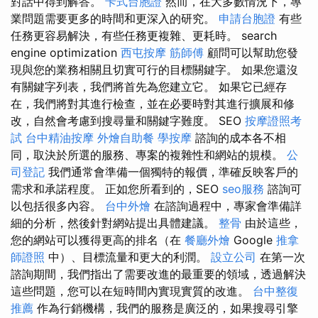
對話中得到解答。
卡式台胞證
然而，在大多數情況下，專
業問題需要更多的時間和更深入的研究。
申請台胞證
有些
任務更容易解決，有些任務更複雜、更耗時。 search
engine optimization
西屯按摩
筋師傅
顧問可以幫助您發
現與您的業務相關且切實可行的目標關鍵字。 如果您還沒
有關鍵字列表，我們將首先為您建立它。 如果它已經存
在，我們將對其進行檢查，並在必要時對其進行擴展和修
改，自然會考慮到搜尋量和關鍵字難度。 SEO
按摩證照考
試
台中精油按摩
外燴自助餐
學按摩
諮詢的成本各不相
同，取決於所選的服務、專案的複雜性和網站的規模。
公
司登記
我們通常會準備一個獨特的報價，準確反映客戶的
需求和承諾程度。 正如您所看到的，SEO
seo服務
諮詢可
以包括很多內容。
台中外燴
在諮詢過程中，專家會準備詳
細的分析，然後針對網站提出具體建議。
整骨
由於這些，
您的網站可以獲得更高的排名（在
餐廳外燴
Google
推拿
師證照
中）、目標流量和更大的利潤。
設立公司
在第一次
諮詢期間，我們指出了需要改進的最重要的領域，透過解決
這些問題，您可以在短時間內實現實質的改進。
台中整復
推薦
作為行銷機構，我們的服務是廣泛的，如果搜尋引擎