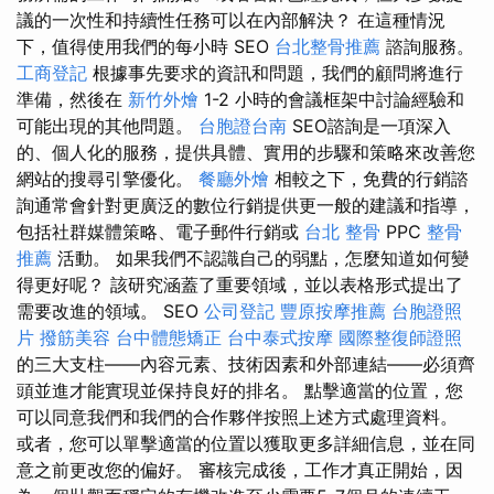
議的一次性和持續性任務可以在內部解決？ 在這種情況
下，值得使用我們的每小時 SEO
台北整骨推薦
諮詢服務。
工商登記
根據事先要求的資訊和問題，我們的顧問將進行
準備，然後在
新竹外燴
1-2 小時的會議框架中討論經驗和
可能出現的其他問題。
台胞證台南
SEO諮詢是一項深入
的、個人化的服務，提供具體、實用的步驟和策略來改善您
網站的搜尋引擎優化。
餐廳外燴
相較之下，免費的行銷諮
詢通常會針對更廣泛的數位行銷提供更一般的建議和指導，
包括社群媒體策略、電子郵件行銷或
台北 整骨
PPC
整骨
推薦
活動。 如果我們不認識自己的弱點，怎麼知道如何變
得更好呢？ 該研究涵蓋了重要領域，並以表格形式提出了
需要改進的領域。 SEO
公司登記
豐原按摩推薦
台胞證照
片
撥筋美容
台中體態矯正
台中泰式按摩
國際整復師證照
的三大支柱——內容元素、技術因素和外部連結——必須齊
頭並進才能實現並保持良好的排名。 點擊適當的位置，您
可以同意我們和我們的合作夥伴按照上述方式處理資料。
或者，您可以單擊適當的位置以獲取更多詳細信息，並在同
意之前更改您的偏好。 審核完成後，工作才真正開始，因