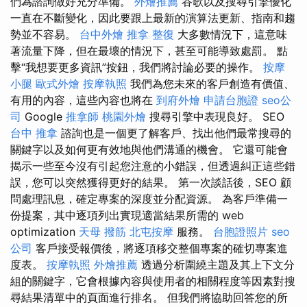
們為諮詢做好充分準備。
外燴推薦
谷歌以及搜尋引擎優化
一直在不斷變化，因此要跟上最新的演算法更新、指南和趨
勢並不容易。
台中外燴
推拿 整復
大多數情況下，這意味
著流量下降，但在最壞的情況下，甚至可能導致處罰。 點
擊“我想要更多資訊”按鈕，我們將討論必要的操作。
按摩
小腿
歐式外燴
按摩執照
我們為您未來的客戶創造有價值、
有用的內容，這些內容也將在
到府外燴
申請台胞證
seo公
司
Google
推拿師
桃園外燴
搜尋引擎中表現良好。 SEO
台中 推拿
諮詢也是一個更了解客戶、找出他們最常搜尋的
關鍵字以及如何更有效地與他們溝通的機會。 它還可能會
揭示一些至今沒有引起您注意的小錯誤，但透過糾正這些錯
誤，您可以突然獲得更好的結果。 第一次談話後，SEO 顧
問處理訊息，確定專案的深度並分配資源。 為客戶準備一
份提案，其中逐項列出實現適當結果所需的 web
optimization
天母 撥筋
北屯按摩
服務。
台胞證照片
seo
公司
客戶接受報價後，將逐項移交整個專案的確切專案進
度表。
按摩執照
外燴推薦
透過分析圍繞主題及其上下文分
組的關鍵字，它會根據內容與使用者的相關程度等因素對搜
尋結果清單中的頁面進行排名。 但我們將協助回答您的所