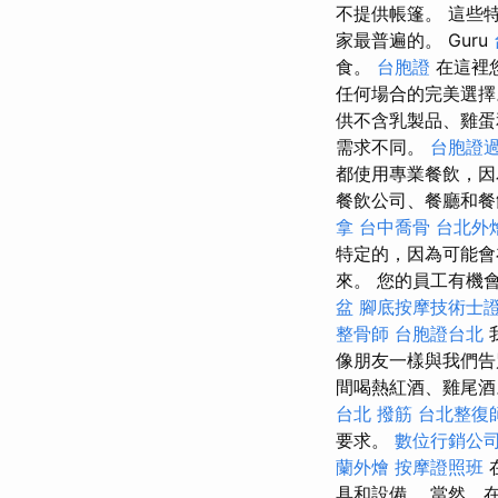
不提供帳篷。 這些
家最普遍的。 Guru
食。
台胞證
在這裡
任何場合的完美選
供不含乳製品、雞蛋
需求不同。
台胞證
都使用專業餐飲，因
餐飲公司、餐廳和餐
拿
台中喬骨
台北外
特定的，因為可能會
來。 您的員工有機
盆
腳底按摩技術士
整骨師
台胞證台北
像朋友一樣與我們告
間喝熱紅酒、雞尾
台北 撥筋
台北整復
要求。
數位行銷公
蘭外燴
按摩證照班
具和設備。 當然，