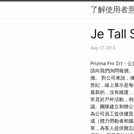
了解使用者意
Je Tall 
Aug 17, 2013
Prizma Fm 
請向我們詢問報價
擔。 對公司來說，
世紀，線上展示是
最新的，沒有維護，
常見於戶外活動，例
議、團隊建立和辦
為公司員工提供優質
成（體力勞動者和
單，為客人提供難