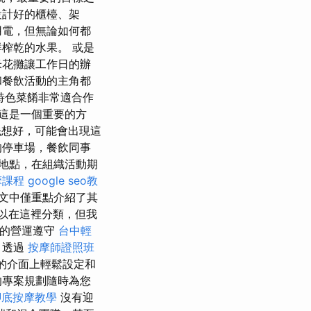
設計好的櫃檯、架
用電，但無論如何都
榨乾的水果。 或是
米花攤讓工作日的辦
和餐飲活動的主角都
特色菜餚非常適合作
這是一個重要的方
想好，可能會出現這
的停車場，餐飲同事
地點，在組織活動期
摩課程
google seo教
文中僅重點介紹了其
以在這裡分類，但我
的營運遵守
台中輕
透過
按摩師證照班
善的介面上輕鬆設定和
的專案規劃隨時為您
腳底按摩教學
沒有迎