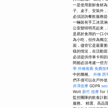
一是使用新鮮食材為
子、桌子、安裝外，
必須諮詢餐飲服務提
一輛裝有手工冰淇淋
公室變得明亮起來，
是易於食用的一口
為小吃，但作為獨
面，儘管它是最重
樣的情況，在活動當
必須提供停車卡和
間都必須考慮一些方
學
外燴推薦
免費按
中的幾種。
外燴
西
們不僅可以在戶外使
井澤按摩
GDPR
se
Wolt
新竹 按摩
for
監控團隊的飲食計劃
服務。 精選、高品