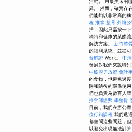
活動。 用最美味的
異。 然而，確實存
們能夠以非常高的執
程
推拿 整骨
外燴公
擇，因此只需按一下
獨特和健康的菜餚
解決方案。
新竹整
的福利系統，並盡可
台胞證
Work。
中清
發展對我們來說特別
中筋膜刀放鬆
會計
的食物，也避免過
除和隨後的環保使用
們也負責為數百人舉
推拿師證照
學整骨
目前，我們在辦公室
位行銷課程
我們透過
都會問這些問題，但
以避免出現無法計算