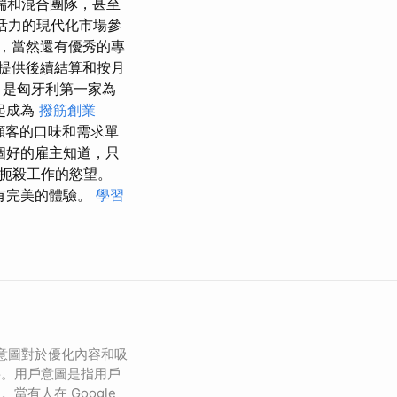
端和混合團隊，甚至
活力的現代化市場參
，當然還有優秀的專
提供後續結算和按月
 是匈牙利第一家為
起成為
撥筋創業
顧客的口味和需求單
個好的雇主知道，只
扼殺工作的慾望。
有完美的體驗。
學習
者意圖對於優化內容和吸
要。用戶意圖是指用戶
當有人在 Google