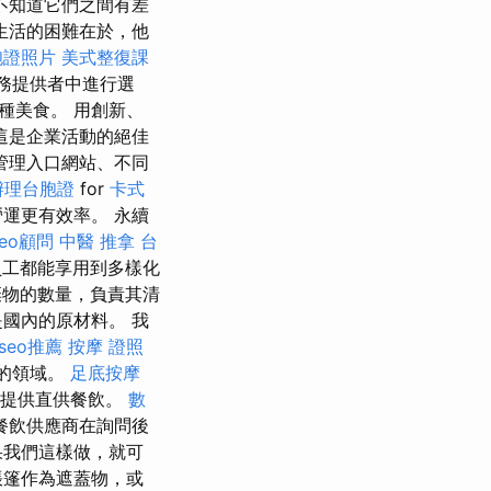
不知道它們之間有差
生活的困難在於，他
胞證照片
美式整復課
務提供者中進行選
種美食。 用創新、
這是企業活動的絕佳
管理入口網站、不同
辦理台胞證
for
卡式
運更有效率。 永續
seo顧問
中醫 推拿
台
員工都能享用到多樣化
物的數量，負責其清
國內的原材料。 我
seo推薦
按摩 證照
的領域。
足底按摩
構提供直供餐飲。
數
餐飲供應商在詢問後
果我們這樣做，就可
帳篷作為遮蓋物，或