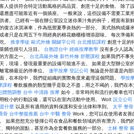
客人提供符合特定活動風格的高品質、創意十足的食物。 除了
還應盡可能靠近有一個插座。 一般來說，這些設備不需要工業
供者。 已經有一個在辦公室設立迷你果汁角的例子，裡面有新鮮
的復古冰淇淋車，作為抵禦夏季炎熱的一部分。 美式熱狗或爆
或者只是在周五下午用經典的棉花糖櫃檯增添甜味。 每次準備
小吃。
推拿學徒
歐式外燴
關鍵字公司
台北撥筋課程
創意十足的
立菜餚也很引人注目。
台胞證台中
經絡按摩教學
沒有多少人認為
要的方面之一。
台北高級外燴
新竹外燴
舒壓課程
如果我們不事先
天，現場，發現最重要的設備可能進不去。 如果是大型辦公室
距離電梯最近的停車位。
逢甲按摩
登記公司
無論是外部還是內部
面，在本段中，我們從組織的實際角度來處理這個問題。
學按
摩課程
餐飲服務的類型幾乎是取之不盡，用之不竭的，我們在本
屯體態調整
台中 中清路 按摩
如今，非常時尚和流行的餐車也可
用較小的行動設備，還可以在室內活動中使用。 Wolt
設立公司
o是什麼
以及所有適用的資料保護和安全法律和準則。
太平 整骨
喬骨
台中整復推薦
台中 中醫 整骨
Work，您可以在使用者友
。 如果您想充分發揮公司在食品和餐飲領域的所有潛力，我們
質、獨特的甜點，甚至作為全套餐飲服務的一部分。
士林 整骨