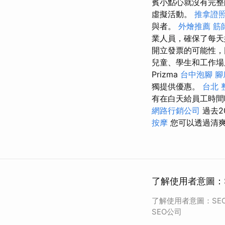
賓小點心就沒有完
虛擬活動。
推拿證
與者。
外燴推薦
筋
業人員，確保了每
開立發票的可能性，
兒童、學生和工作
Prizma
台中泡腳
腳
獨提供優惠。
台北 
有在白天給員工時間
網路行銷公司
過去2
按摩
您可以透過清爽
了解使用者意圖：S
了解使用者意圖：SEO
SEO公司