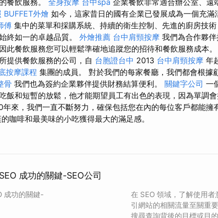
整的餐飲服務。
全身按摩
台中spa
企業餐飲非常適合辦公室、遠
照
BUFFET外燴
如今，這家昔日的國有企業已發展成為一個充滿
師傅
集中的菜單和採購系統、持續的衛生控制、先進的廚房技術
天始終如一的卓越品質。
外燴推薦
台中肩頸按摩
我們為合作夥伴
因此餐飲服務您可以輕鬆準確地追蹤您的招待和餐飲服務成本。
場所提供餐飲服務的公司，自
台胞證台中
2013
台中肩頸按摩
年
底按摩課程
集團的成員。 對於我們的每家餐廳，我們都會根據
整骨
我們也為簽約企業夥伴提供財務結算便利。
關鍵字公司
一
吃飯和短暫的放鬆，他才能期望員工有出色的表現，因為單調會
0年來，我們一直不斷努力，確保包括您在內的每位客戶都能擁
的咖啡和最美味的小吃獲得最大的滿足感。
EO 成功的關鍵-SEO公司
 成功的關鍵-
在 SEO 領域，了解使用
引網站的相關流量至關重
搜尋查詢背後的目標或目的。