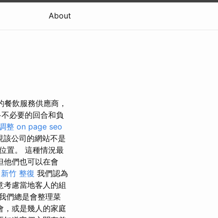
About
好的餐飲服務供應商，
多不必要的回合和負
調整
on page seo
現該公司的網站不是
位置。 這種情況最
但他們也可以在會
新竹 整復
我們認為
意考慮當地客人的組
我們總是會整理菜
會，或是幾人的家庭