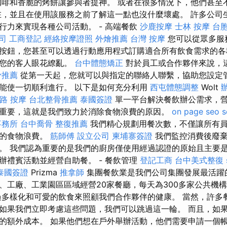
咖啡和香脆的烤餅讓參與者提神。 或者在很多情況下，他們甚至
在，並且在使用該服務之前了解這一點也沒什麼壞處。 許多公司
行力來實現各種公司活動。 - 高端餐飲
沙鹿按摩
士林 按摩
台
司
工商登記
經絡按摩證照
外燴推薦
台灣 按摩
您可以從眾多服
按鈕，您甚至可以透過行動應用程式訂購適合所有飲食需求的各
讓您的客人眼花繚亂。
台中體態矯正
對於員工或合作夥伴來說，
骨推薦
從第一天起，您就可以與指定的聯絡人聯繫，協助您設定
能使一切順利進行。 以下是如何充分利用
西屯體態調整
Wolt
路 按摩
台北整骨推薦
泰國簽證
單一平台解決餐飲辦公需求，營
重要，這就是我們致力於消除食物浪費的原因。
on page seo
事務所
台中喬骨
整復推薦
我們精心規劃用餐次數，不僅讓所有
度的食物浪費。
筋師傅
設立公司
柬埔寨簽證
我們監控消費後廢棄
。 我們認為重要的是我們的廚房僅使用經過認證的原始且主要是
辦禮賓活動並經營自助餐。 - 餐飲管理
登記工商
台中美式整復
泰國簽證
Prizma
推拿師
集團餐飲業是我們公司集團發展最活躍
、工廠、工業園區區域經營20家餐廳，每天為300多家公共機
多樣化和可愛的飲食來照顧我們合作夥伴的健康。 當然，許多
如果我們立即考慮這些問題，我們可以跳過這一輪。 而且，如
的額外成本。 如果他們想在戶外舉辦活動，他們需要申請一個