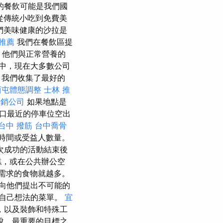
的餐飲可能是我們國
從傳統小吃到免費美
們美味健康的沙拉是
推薦
我們在餐飲區提
，他們與正常營養的
中，現在大多數公司
，我們收集了最好的
西屯體態調整
士林 推
行銷公司
如果地點是
口最近的停車位空出
台中 撥筋
台中喬骨
時間或受益人數量。
次成功的活動結束後
糕，或在公共辦公空
需求的食物就越多。
向他們提出不可能的
自己想法的菜單。
宜
，以及裝飾和特殊工
說，最重要的目標之