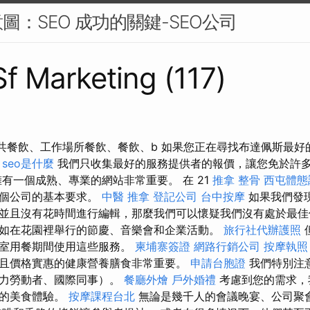
圖：SEO 成功的關鍵-SEO公司
Sf Marketing (117)
Zrt：公共餐飲、工作場所餐飲、餐飲、b 如果您正在尋找布達佩斯最
。
seo是什麼
我們只收集最好的服務提供者的報價，讓您免於許
擁有一個成熟、專業的網站非常重要。 在 21
推拿 整骨
西屯體態
每個公司的基本要求。
中醫 推拿
登記公司
台中按摩
如果我們發
並且沒有花時間進行編輯，那麼我們可以懷疑我們沒有處於最佳
如在花園裡舉行的節慶、音樂會和企業活動。
旅行社代辦護照
公室用餐期間使用這些服務。
柬埔寨簽證
網路行銷公司
按摩執照
且價格實惠的健康營養膳食非常重要。
申請台胞證
我們特別注
腦力勞動者、國際同事）。
餐廳外燴
戶外婚禮
考慮到您的需求，
忘的美食體驗。
按摩課程台北
無論是幾千人的會議晚宴、公司聚