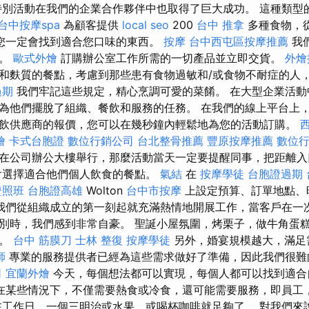
特別活動在我們的企業合作夥伴中也取得了巨大成功。 這種類型
台中按摩spa
為顧客提供
local seo
200
台中 推拿
多種食物，
您一定會找到適合您口味的東西。
按摩
台中西屯區按摩推薦
我
擇。
歐式外燴
訂購辦公室工作所需的一切產品並立即交貨。
外燴
和麩質的餐點，考慮到那些患有食物過敏和/或食物不耐症的人
過期
我們牢記這些規定，精心烹調可愛的菜餚。 在大型企業活動
為他們擺脫了組織、餐飲和服務的任務。 在我們的線上平台上
飲供應商的報價，您可以在幾秒鐘內輕鬆地為您的活動訂購。
燴
卡式台胞證
數位行銷公司
台北整骨推薦
豐原按摩推薦
數位
在公司辦公大樓舉行，那麼活動當天一定要提醒同事，把距離入
會選擇適合他們個人飲食的餐點。
氣結
在
按摩學徒
台胞證過期
證照班
台胞證高雄
Wolton
台中市按摩
上設定預算、訂單地點、
我們從組織成立的第一刻起就充滿熱情地開展工作，當客戶在一
別時，我們感到非常自豪。 聖誕小屋氛圍，烤栗子，做牛角蛋
酒。
台中 筋膜刀
士林 整復
按摩學徒
另外，婚宴規模越大，滿足
師
專業的服務提供者已經為這些需求做好了準備，因此我們很難
司
宜蘭外燴
今天，每個想法都可以實現，每個人都可以找到適合
在某些情況下，不僅需要熱食或冷食，還可能需要服務，即員工
在工作日，一個三明治或水果，或喝杯咖啡就足夠了。 對我們來