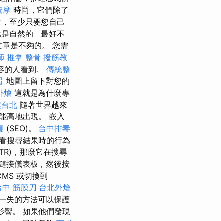
按摩
時尚，它們除了
生，至少只要您自己
結是自然的，最好不
文章是不夠的。 您需
師
推拿 整骨
撥筋教
容的人看到。
傳統整
骨
地圖上留下對您的
外燴
這就是為什麼專
程台北
隨著世界越來
能高地出現。 嵌入
復
(SEO)。
台中排毒
看搜尋結果時的行為
TR)，那麼它在搜尋
鏈接儀表板，然後按
MS 或切換到
台中 筋膜刀
台北外燴
一失的方法可以保護
影響。 如果他們發現