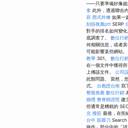
——只要準備好像超
拿
此外，透過聯合
容
西式外燴
如果一
刮痧推薦ptt
SERP
對手的排名如何變
底調查了。
數位行
何相關信息，或者其
可能影響某些網站。
教學
301。
數位行
在一個文件中獲得所
上傳該文件。
公司
此類問題。 當然，
式。
台胞證台南
寫
整復推薦
數位行銷
婚禮
整脊師證照
建
些通常是糟糕的 SE
北 撥筋
最後，在拒絕
台中 筋膜刀
Searc
操作」部分中的「