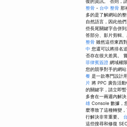
復的資訊。 否則，請詢問 
整骨
-
台中 整骨
那
多的是了解網站的整
自然語言，因此他們
些長尾關鍵字合併
答部分、影片剪輯、
整骨
雖然這些東西
中
您還可以將排名追
否存在很大差異。 
菲律賓簽證
網域權限
您的競爭對手的網站，您
餐
是一款專門設計
片
將 PPC 廣告
的關鍵字，請立即暫
多會在一兩週內解決
雄
Console 
麼導致了這種轉變
行解決非常重要。
這些搜尋和修復 SE