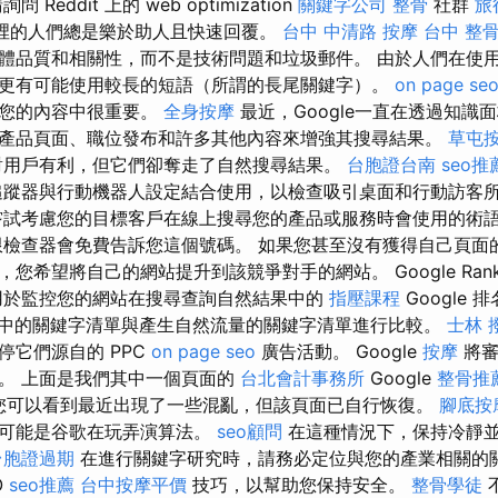
Reddit 上的 web optimization
關鍵字公司
整骨
社群
旅
裡的人們總是樂於助人且快速回覆。
台中 中清路 按摩
台中 整
體品質和相關性，而不是技術問題和垃圾郵件。 由於人們在使
更有可能使用較長的短語（所謂的長尾關鍵字）。
on page se
到您的內容中很重要。
全身按摩
最近，Google一直在透過知識
產品頁面、職位發布和許多其他內容來增強其搜尋結果。
草屯
對用戶有利，但它們卻奪走了自然搜尋結果。
台胞證台南
seo推
蹤器與行動機器人設定結合使用，以檢查吸引桌面和行動訪客
嘗試考慮您的目標客戶在線上搜尋您的產品或服務時會使用的術
檢查器會免費告訴您這個號碼。 如果您甚至沒有獲得自己頁面
希望將自己的網站提升到該競爭對手的網站。 Google Rank C
用於監控您的網站在搜尋查詢自然結果中的
指壓課程
Google
活動中的關鍵字清單與產生自然流量的關鍵字清單進行比較。
士林 
停它們源自的 PPC
on page seo
廣告活動。 Google
按摩
將審
。 上面是我們其中一個頁面的
台北會計事務所
Google
整骨推
數據，您可以看到最近出現了一些混亂，但該頁面已自行恢復。
腳底按
，可能是谷歌在玩弄演算法。
seo顧問
在這種情況下，保持冷靜
台胞證過期
在進行關鍵字研究時，請務必定位與您的產業相關的關
O
seo推薦
台中按摩平價
技巧，以幫助您保持安全。
整骨學徒