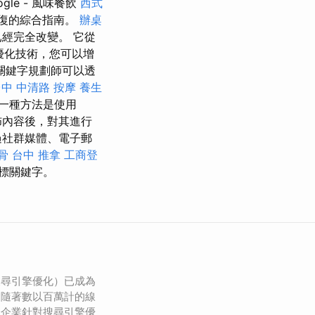
gle - 風味餐飲
西式
復的綜合指南。
辦桌
經完全改變。 它從
擎優化技術，您可以增
關鍵字規劃師可以透
中 中清路 按摩
養生
一種方法是使用
佈內容後，對其進行
過社群媒體、電子郵
骨
台中 推拿
工商登
標關鍵字。
搜尋引擎優化）已成為
。隨著數以百萬計的線
務企業針對搜尋引擎優