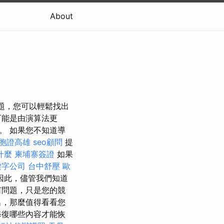
About
問題，您可以輕鬆找出
可能是由演算法更
。 如果您不知道導
胞證高雄
seo顧問
提
什麼
柬埔寨簽證
如果
鍵字公司
台中舒壓
歐
因此，儘管我們知道
何問題，只是您的競
名，那麼值得看看您
修復哪些內容才能恢