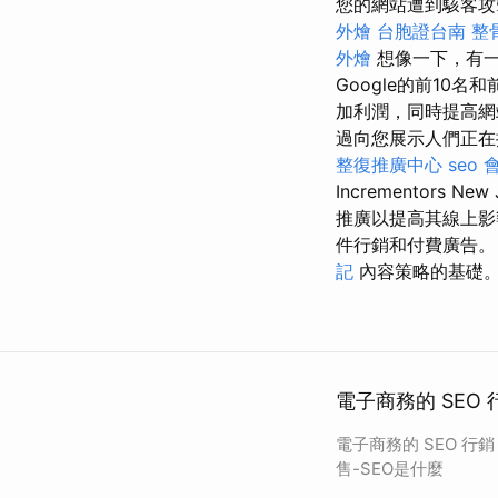
您的網站遭到駭客攻擊，他
外燴
台胞證台南
整
外燴
想像一下，有一
Google的前10
加利潤，同時提高
過向您展示人們正在
整復推廣中心
seo
Incrementors New
推廣以提高其線上影
件行銷和付費廣告。
記
內容策略的基礎
電子商務的 SEO
電子商務的 SEO 行
售-SEO是什麼