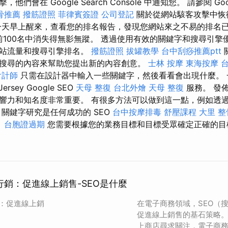
們會在 Google Search Console 中通知您。 請參閱 Goo
骨推薦
撥筋證照
菲律賓簽證
公司登記
關於從網站駭客攻擊中恢
天早上醒來，查看您的排名報告，發現您網站來之不易的排名已
名和前100名中消失得無影無蹤。 透過使用有效的關鍵字和搜尋引
網站流量和搜尋引擎排名。
撥筋證照
拔罐教學
台中刮痧推薦ptt
搜尋的內容來幫助您提出新的內容創意。
士林 按摩
東海按摩
台
會計師
只需在設計器中輸入一些關鍵字，然後看看會出現什麼。 
 Jersey Google SEO
天母 整復
台北外燴
天母 整復
服務。 發
響力和知名度非常重要。 有很多方法可以做到這一點，例如透
 關鍵字研究是任何成功的 SEO
台中按摩排毒
舒壓課程
大里 整
。
台胞證過期
您需要根據您的業務目標和目標受眾確定正確的目
 行銷：促進線上銷售-SEO是什麼
銷：促進線上銷
在電子商務領域，SEO（
促進線上銷售的基石策略
上商店尋求關注，電子商