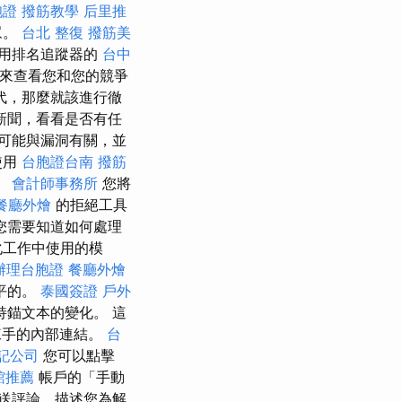
胞證
撥筋教學
后里推
眾。
台北 整復
撥筋美
使用排名追蹤器的
台中
來查看您和您的競爭
代，那麼就該進行徹
新聞，看看是否有任
可能與漏洞有關，並
使用
台胞證台南
撥筋
。
會計師事務所
您將
餐廳外燴
的拒絕工具
您需要知道如何處理
化工作中使用的模
辦理台胞證
餐廳外燴
平的。
泰國簽證
戶外
錨文本的變化。 這
棘手的內部連結。
台
記公司
您可以點擊
館推薦
帳戶的「手動
送評論，描述您為解