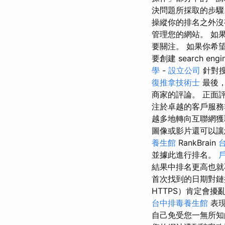
決問題所採取的步驟。 
操縱你的排名之外沒
管理您的網站。 如
要關注。 如果你希
要創建 search engin
學
-
設立公司
針對搜
復推拿技術士
最後
商家的評論。 正面
注於卓越的客戶服務
越多地轉向互聯網獲
圖像或影片還可以讓
養生館
RankBrain
並據此進行排名。
結果中排名更高也
首次找到的日期對鏈
HTTPS）肯定會擾亂
台中排毒養生館
表現
自己免受您一無所