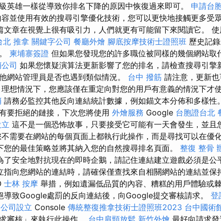
級英雄一樣從導致你排名下降的原因中恢復過來即可。
申請台
內容並使用有效的搜尋引擎優化技術，您可以更快地接觸更多受
篇文章在視覺上很有吸引力，人們就更有可能留下來閱讀它。 
台北 推拿
關鍵字公司
餐廳外燴
腳底按摩技術士證照班
歷史記錄
化。
柬埔寨簽證
但如果您發現您的許多職位被同樣的幾個網站取
銷公司
如果您懷疑演算法更新影響了您的排名，請檢查搜尋引擎
他網站管理員是否也遇到類似情況。
台中 撥筋
請注意，更新也
 理想情況下，您應該僅在重定向對您的用戶有意義的情況下才
銷
請務必監控其他反向連結統計數據，例如錨文本分佈和多樣性
有要拒絕的鏈接，下次您將使用
外燴服務
Google
台胞證台北
設立
這不是一個恐怖故事，只要接受它可能有一天會發生，並且
您不需要在網站的每個頁面上都執行此操作，而是尋找可以在優
下您的最佳策略並將其納入您的自然搜尋排名頁面。
整復 整骨
為了安全地對抗現在的即時企鵝，請記住連結建立遊戲必須是公
立指向您網站的連結時，請確保僅查找來自相關網站的連結並保持
O
士林 按摩
舉措，例如遺漏低品質的內容、糟糕的用戶體驗或
導致Google處罰的反向連結後，向Google提交審核請求。
登
h
公司設立
Console
傳統整復推拿技術士證照班2023
台中國術
請求審核」來執行此操作。
台中肩頸放鬆
新竹外燴
最好向請求發