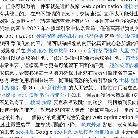
但你可以做的一件事就是遠離灰帽 web optimization
北投 
有其他目的。 在您不知情的情況下，交換連結計劃不太可能發
果您同意貢獻內容，請確保您查看所有內容，並且其中包含的連
望你的內容在 2023 年在搜尋引擎中排名靠前，僅僅寫高品質的
e optimization
身體按摩
經絡課程
台胞證過期
內容
台北整復
尋引擎優化的內容。 這可以確保您的內容被真正關心您所說內
，鼓勵客戶在
外燴服務
按摩教學
Google
新竹整骨推薦
大里 整
評論可以提高您的排名，而負面評論可能會損害您的排名。
苗栗
非常重要，這樣客戶才更有可能留下正面的評價。
經絡按摩課
取信息，企業必須盡一切努力確保其網站在搜尋引擎排名中盡可
您有機會使用相關關鍵字，從而提高您的搜尋引擎優化
士林 整
台北整復師
是 Google
新竹外燴
的人工智慧，可監控使用者在查
戶外婚禮
台北 按摩
數位行銷公司
如果一個頁面獲得大量點擊 (C
就不足為奇了。
桃園 按摩
要查看導致跳出的鏈接，請切換到反向
接進行降序排序。 對您網站的重大更改（例如重新設計、更改 C
您的排名。 一個微小的遺漏可能會對您的 web optimization
產生嚴重後果，並導致明顯的下降。
歐式外燴
顯然，沒有萬無
知的未來
seo推薦
Google
seo推薦
足底按摩
台胞證高雄
更新的