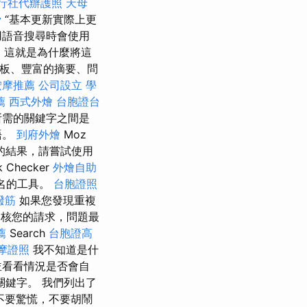
行社代辦護照
天母
骨
“基本更新實際上更
用語音搜尋時會使用
o
這就是為什麼將這
面板、豐富的摘要、問
按摩推薦
公司設立
學
薦
西式外燴
台胞證台
所需的關鍵字之間是
語。
到府外燴
Moz
的結果，請嘗試使用
hecker
外燴自助
 排名的工具。
台胞證照
撥筋
如果您發現重複
核您的請求，問題最
薦
Search
台胞證高
摩證照
我不知道是什
並看看情況是否會自
鍵字。 我們列出了
不要驚慌，不要胡鬧