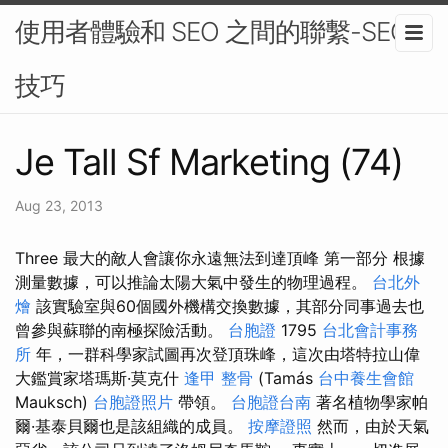
使用者體驗和 SEO 之間的聯繫-SEO
技巧
Je Tall Sf Marketing (74)
Aug 23, 2013
Three 最大的敵人會讓你永遠無法到達頂峰 第一部分 根據
測量數據，可以推論太陽大氣中發生的物理過程。
台北外
燴
該實驗室與60個國外機構交換數據，其部分同事過去也
曾參與蘇聯的南極探險活動。
台胞證
1795
台北會計事務
所
年，一群科學家試圖再次登頂珠峰，這次由塔特拉山偉
大鑑賞家塔瑪斯·莫克什
逢甲 整骨
(Tamás
台中養生會館
Mauksch)
台胞證照片
帶領。
台胞證台南
著名植物學家帕
爾·基泰貝爾也是該組織的成員。
按摩證照
然而，由於天氣