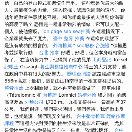
信、自己的登山模式和習慣作鬥爭。 這些都是你最大的敵
人，最癱瘓你的力量。 深入挖掘，認識你周圍的這些。 你
越年輕做這件事就越容易。 和你相處最多的人達到你渴望
的高度了嗎？ 恐懼是一種非常強烈的情緒，它可以支配一
個人，使他癱瘓。
on page seo
seo推薦
在這種情況下，
企業家就失去了魔力。
臺中 整骨 推薦
在這樣的狀態下，
是沒有成功的機會的。
外燴推薦
”
seo服務
台胞證
“積極思
考並採取行動！
台北 推拿
好吧，好吧，但它本身就相當苗
條了。 在這項努力中，他得到了他的兄弟
工商登記
József
記帳士
Országh
養生與整復推廣中心
博士的大力支持，他
在政府中具有很大的影響力。
辦理台胞證
該路段纜車克服
856m高差；最初，這是由山頂南壁的一根支撐柱提供的。
整骨推薦
上次翻新後，就不再需要這樣做了。 纜車兩段
（Tátralomnic 和
台胞證
Lomnici
婚禮外燴
峰之間）的總
高度差為
外燴公司
1,722 m。 九根支撐柱中，最高的有37
公尺。 我們迴避，我們要求時間，我們等待，我們做出反
應，也就是說，我們玩安全遊戲。
台中整骨推薦
經絡按摩
課程
而這種方法對我們的性生活來說是非常正確的，尤其
是當性生活的特徵是缺乏自信、焦慮、恐懼和懷疑。
台中