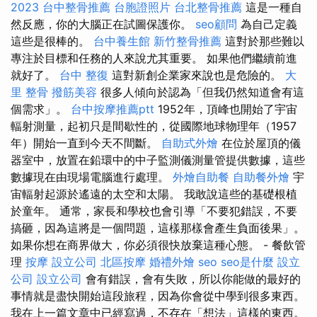
2023
台中整骨推薦
台胞證照片
台北整骨推薦
這是一種自
然反應，你的大腦正在試圖保護你。
seo顧問
為自己定義
這些是很棒的。
台中養生館
新竹整骨推薦
這對於那些難以
專注於目標和任務的人來說尤其重要。 如果他們繼續前進
就好了。
台中 整復
這對新創企業家來說也是危險的。
大
里 整骨
撥筋美容
很多人傾向於認為「但我仍然知道會有這
個需求」。
台中按摩推薦ptt
1952年，頂峰也開始了宇宙
輻射測量，起初只是間歇性的，從國際地球物理年（1957
年）開始一直到今天不間斷。
自助式外燴
在位於屋頂的儀
器室中，放置在鉛環中的中子監測儀測量管提供數據，這些
數據現在由現場電腦進行處理。
外燴自助餐
自助餐外燴
宇
宙輻射起源於遙遠的太空和太陽。 我敢說這些的基礎根植
於童年。 通常，家長和學校也會引導「不要犯錯誤，不要
搞砸，因為這將是一個問題，這樣那樣會產生負面後果」。
如果你想在商界做大，你必須很快放棄這種心態。 - 餐飲管
理
按摩
設立公司
北區按摩
婚禮外燴
seo
seo是什麼
設立
公司
設立公司
會有錯誤，會有失敗，所以你能做的最好的
事情就是盡快開始這段旅程，因為你會從中學到很多東西。
我在上一篇文章中已經寫過，不存在「想法」這樣的東西。