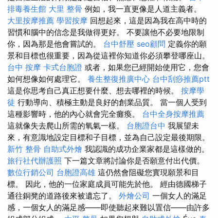
排毒養生館
大里 整骨
例如，我一直更像是人道主義者。
大里按摩推薦
學習按摩
回想起來，這是因為我在高中時的
習慣和腦中的信念是我做得更好。 不要讓他不必要地限制
你，因為那是他會嘗試的。
台中舒壓
seo顧問
定義你的願
景和目標也很重要，因為從這裡你知道你必須攀登哪座山。
台中 按摩
卡式台胞證
或者，如果您已經開始使用它，您會
如何想像如何處理它。
養生整復推廣中心
台中刮痧推薦ptt
這是你思考自己真正想要什麼、想去哪裡的時候。
按摩學
徒
行動導向、積極主動是良好的創業品質。 當一個人受到
這種影響時，他的內心就會完全癱瘓。
台中全身按摩推薦
這就像失去爬山所需的氧氣一樣。
台胞證台中
我展望未
來，有意識地設定目標和子目標，並為自己設定最後期限。
新竹 整骨
自助式外燴
我認識的成功企業家都是這樣做的。
旅行社代辦護照
下一篇文章將討論你是否願意付出代價。
數位行銷公司
台胞證高雄
這仍然會阻礙您實現願景和目
標。 因此，他的一位家庭成員可能先於他。 經由德國梯子
通往銅凳的道路後來被遺忘了。
外燴公司
一個女人的滿足
感，一個女人的滿足感——即使聽起來難以置信——由許多