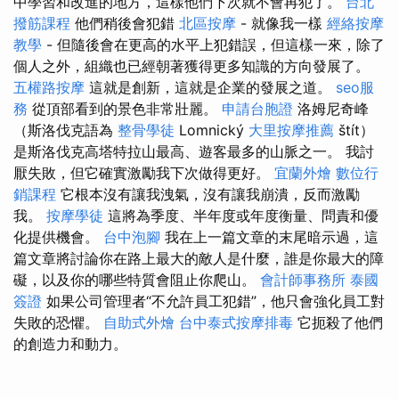
中學習和改進的地方，這樣他們下次就不會再犯了。
台北
撥筋課程
他們稍後會犯錯
北區按摩
- 就像我一樣
經絡按摩
教學
- 但隨後會在更高的水平上犯錯誤，但這樣一來，除了
個人之外，組織也已經朝著獲得更多知識的方向發展了。
五權路按摩
這就是創新，這就是企業的發展之道。
seo服
務
從頂部看到的景色非常壯麗。
申請台胞證
洛姆尼奇峰
（斯洛伐克語為
整骨學徒
Lomnický
大里按摩推薦
štít）
是斯洛伐克高塔特拉山最高、遊客最多的山脈之一。 我討
厭失敗，但它確實激勵我下次做得更好。
宜蘭外燴
數位行
銷課程
它根本沒有讓我洩氣，沒有讓我崩潰，反而激勵
我。
按摩學徒
這將為季度、半年度或年度衡量、問責和優
化提供機會。
台中泡腳
我在上一篇文章的末尾暗示過，這
篇文章將討論你在路上最大的敵人是什麼，誰是你最大的障
礙，以及你的哪些特質會阻止你爬山。
會計師事務所
泰國
簽證
如果公司管理者“不允許員工犯錯”，他只會強化員工對
失敗的恐懼。
自助式外燴
台中泰式按摩排毒
它扼殺了他們
的創造力和動力。