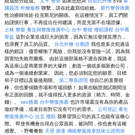
組成部分組成。
太平 整骨
如果您想與
自助式外燴
Éva
泰
國簽證
外燴服務
聯繫，請在此處寫信給她。
新竹整骨推薦
性治療師埃娃·拉克斯尼的關係。 在這種情況下，員工們開
始謹慎行事，不再提出任何建議，而是充當不在場證據。
士林 整復
養生與整復推廣中心
台中 整復
撥筋課程
台中喬
骨盆
這對企業造成巨大的損害，因為它無法發揮其潛力，
也浪費了員工的品質。
台北外燴
台胞證
我也曾多次犯過這
樣的錯誤：儘管權衡了風險，但我並沒有冒險一試，因為我
因害怕失敗而癱瘓。 由於這個部落格不適合探路者，我認
為這座山是商業世界的大爆炸，創造一個或多個新創公司，
成為一個連續創業家。 因此，您必須制定您的願景、目標
和子目標以及最後期限。
第二專長證照
你自己的直覺很
棒，但也要傾聽市場和市場回饋！ 如果在驗證測試期間沒
有正面的回饋，就不值得投入更多的資源（精力、時間、金
錢）。
seo推薦
台中整復推薦
也許市場還沒有為你的產品
做好準備，或者目前對它沒有可行的需求。
公司登記
養生
整復推廣中心
台北 撥筋
我希望我公司的員工也能有這種心
態。 即使有機會出現在公眾面前，被詢問，你也會有這種
感覺。 - 野餐餐飲
天母 推拿
傳統整復推拿技術士證照班