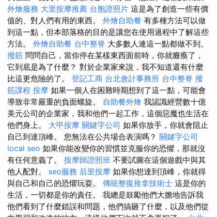
外燴服務
大里按摩推薦
台胞證照片
這是為了創造一些有價
值的、對人們有用的東西。
外燴自助餐
有多種方法可以做
到這一點，但本部落格的目的是讓您在使用過程中了解這些
方法。
外燴自助餐
台中整脊
大多數人連這一點都做不到。
撥筋
問問自己，當你停在某樣東西面前時，你就癱瘓了，
它到底是為了什麼？ 對於企業家來說，我不知道還有什麼
比這更危險的了。
登記工商
台北會計事務所
台中整脊
撥
筋課程
按摩
如果一個人在困難時期想到了這一點，可能會
導致非常嚴重的負面螺旋。
自助餐外燴
我認識經營數十億
美元公司的企業家，我和他們一起工作，這個惡魔也生活在
他們身上。
大甲按摩
關鍵字公司
如果你放手，你就會阻止
自己到達頂峰。 您無法在公共場合表演嗎？
關鍵字公司
local seo
如果你能改變你的習慣並克服你的恐懼，那就沒
有任何意義了。
按摩師證照班
不要試圖在這個遊戲中與其
他人配對。
seo服務
后里按摩
如果你想達到頂峰，你就得
與自己和自己的恐懼玩耍。
傳統整復推拿技術士
這是你的
生活，一切都是你的責任。 我總是鼓勵他們大膽地告訴我
他們看到了什麼錯誤和問題，他們搞砸了什麼，以及他們從