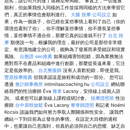
惡劣，該公司只到達了洛姆尼奇馬鞍。 事實上，一切進展
順利，但如果我投入同樣的工作並採用同樣的方法來學習它
們，真正的事情也會順利進行。
大腿 按摩
公司設立
如
果，作為一個孩子，你已經在某些事情上看到了自己（你的
環境也看到了你），你不理解某些事情，你不擅長某些事
情，某些事情不適合你，那麼它真的以後就不行了
台北 按
摩
順便說一句，根據我的理念，最好的公司是那些非常穩
定、有意識地建立的公司，能夠為了發展而承受錯誤和現實
風險。
台胞證
seo推薦
如果組織害怕犯錯，因為業務無法
應對而不在產品和組織中進行創新，那麼從長遠來看，它注
定是低效率的。
台北整復師
沒有人喜歡犯錯，即使是我。
豐原按摩推薦
但我承認這是旅程和成功的一部分。 您可以
透過
會計師事務所
intimitascoaching.hu
公司設立
網站聯
絡我們的性治療師 Éva
推拿
Lacsny，安排線上或個人諮
詢。 或者您可以參加線上課程或研討會。
按摩證照班
性治
療師
台中肩頸放鬆
Éva Lacsny
整脊師證照
和記者 Noémi
Kocsis 談論我們如何努力爭取人際關係和性安全。 讓我們
總結一下到目前為止發生的事情。 在設定大目標的過程
中，也要讓自己意識到，你真的必須與自己的恐懼、缺乏自